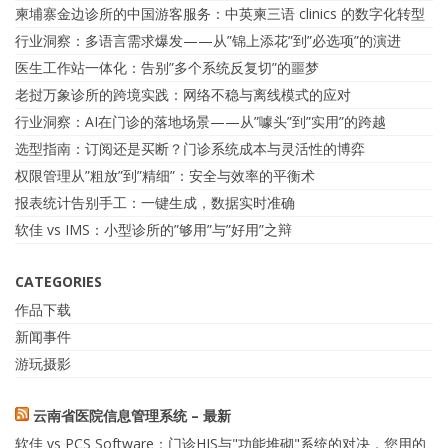
柬埔寨金边诊所的中国游客服务：中英柬三语 clinics 的数字化转型
行业洞察：多语言需求爆发——从”锦上添花”到”必选项”的演进
医生工作站一体化：告别”多个系统反复切”的噩梦
老挝万象诊所的跨境实践：网络不稳与离线模式的应对
行业洞察：AI在门诊的落地场景——从”噱头”到”实用”的跨越
选型指南：订阅还是买断？门诊系统成本与灵活性的博弈
权限管理从”粗放”到”精细”：安全与效率的平衡术
报表统计告别手工：一键生成，数据实时准确
软佳 vs IMS：小型诊所的”够用”与”好用”之辩
CATEGORIES
作品下载
新闻事件
游玩摄影
云南省医院信息管理系统 – 最新
软佳 vs PCS Software：门诊HIS与"功能堆砌"系统的对决，您用的