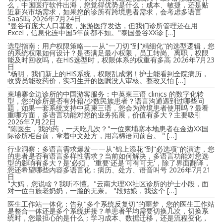
么，中国医疗软件出海，您觉得优势是什么：成本、敏捷，还是贴
近新兴市场需求，如果您的诊所有跨境患者需求，会考虑多语言
SaaS吗
2026年7月24日
"曼谷有庞大人口基数，旅游医疗发达，但我们诊所管理还在用
Excel，信息化连中国5年前都不如。"泰国曼谷XX诊 […]
选型指南：用户权限策略——从"一刀切"到"精细化"的选型逻辑，您
的系统权限如何设计？是否满足最小权限，员工转岗、离职，权限
能及时回收吗，在HIS选型时，权限体系的权重有多高
2026年7月23
日
"杨明，我们新上的HIS系统，权限乱成粥！护士能看到全院病历，
收费员能改药价，实习生开的医嘱没人审核。整改又怕 […]
柬埔寨金边诊所的中国游客服务：中英柬三语 clinics 的数字化转
型，您的诊所是否有外籍/少数民族患者？语言沟通遇到过哪些问
题，如果一套系统支持中英柬三语，您会为跨境患者使用吗？最看
重哪方面，多语言功能对您的业务拓展，价值有多大？主要吸引
2026年7月22日
"陈医生，我的药，一天吃几次？"一位柬埔寨本地患者在金边XX国
际诊所柜台前，拿着中文处方，用高棉语问前台。 " […]
行业洞察：多语言需求爆发——从"锦上添花"到"必选项"的演进，您
的患者是否有语言多样性需求？当前如何解决，多语言功能对您选
型的影响有多大？是'必须'、'重要'还是'可有可无'，除了界面翻译，
您还希望哪些内容多语言化：病历、处方、语音叫号
2026年7月21
日
"大妈，您说啥？我听不懂。"云南大理XX社区诊所的护士小段，面
对一位白族老奶奶，一脸的无奈。 "段姑娘，我这个 […]
医生工作站一体化：告别"多个系统反复切"的噩梦，您的医生工作站
是整合一体还是多个系统拼接？单患者平均需要切换几次，切换系
统时，您最担心的是什么：学习成本、数据迁移，还是流程变化，