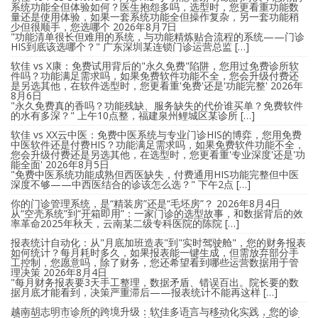
系统功能全但体验如何？医生抱怨多吗，选型时，您更看重功能数
量还是使用体验，如果一套系统功能全但操作复杂，另一套功能稍
少但很顺手，您选哪个
2026年8月7日
"功能清单很长但难用的系统，与功能精炼贴合流程的系统——门诊
HIS到底该选哪个？" 广东深圳某连锁门诊运营总监 […]
软佳 vs X康：免费试用背后的"永久免费"陷阱，您用过免费诊所软
件吗？功能满足需求吗，如果免费软件功能不全，您会升级付费还
是另选其他，在软件选型时，您更看重'免费'还是'功能完整'
2026年
8月6日
"永久免费真的香吗？功能残缺、服务缺失的代价谁买单？免费软件
的水有多深？" 上午10点整，福建泉州鲤城区某诊所 […]
软佳 vs XX云中医：免费中医系统与专业门诊HIS的博弈，您用免费
中医软件还是付费HIS？功能满足需求吗，如果免费软件功能不全，
您会升级付费还是另选其他，在选型时，您更看重'专业深度'还是'功
能全面'
2026年8月5日
"免费中医系统功能成熟但西医缺失，付费通用HIS功能完整但中医
深度不够——中西医结合的诊该怎么选？" 下午2点 […]
你的门诊管理系统，是“精装房”还是“毛坯房”？
2026年8月4日
从“空壳系统”到“开箱即用”：一家门诊的选型故事，和数据背后的效
率革命2025年秋天，云南某二级专科医院的陈院 […]
报表统计自动化：从"月底加班造表"到"实时驾驶舱"，您的财务报表
如何统计？每月耗时多久，如果报表能一键生成，但需放弃部分手
工控制，您愿意吗，除了财务，您还希望看到哪些运营数据用于管
理决策
2026年8月4日
"每月财务报表要3天手工整理，数据矛盾、错误百出。院长要的数
据月底才能看到，决策严重滞后——报表统计不能再这样 […]
越南胡志明市诊所的跨境升级：软佳多语言与移动化实践，您的诊