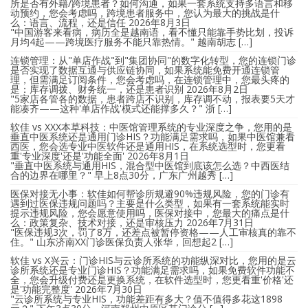
所是否有外籍/跨境患者？如何沟通，如果一套系统支持多语言和移
动预约，您会考虑吗，跨境患者服务中，您认为最大的挑战是什
么：语言、流程，还是信任
2026年8月3日
"中国游客来看病，病历全是越南语，看不懂只能靠手势比划，投诉
月均4起——跨境医疗服务不能只靠热情。" 越南胡志 […]
连锁管理：从"单店作战"到"集团协同"的数字化转型，您的连锁门诊
是否实现了数据互通与供应链协同，如果系统能免费开通连锁管
理，但需满足订阅条件，您会考虑吗，在连锁管理中，您最头疼的
是：库存调拨、财务统一，还是患者识别
2026年8月2日
"5家店各管各的数据，患者跨店不识别，库存调不动，报表要5天才
能凑齐——这种'单店作战'模式还能撑多久？" 浙 […]
软佳 vs XXX本草科技：中医馆管理系统的专业深度之争，您用的是
垂直中医系统还是通用门诊HIS？功能满足需求吗，如果中医馆兼看
西医，您会选专业中医软件还是通用HIS，在系统选型时，您更看
重'专业深度'还是'功能全面'
2026年8月1日
"垂直中医系统与通用HIS，混合型中医馆到底该怎么选？中西医结
合的边界在哪里？" 早上8点30分，广东广州越秀 […]
医保对接无小事：软佳如何帮诊所规避90%违规风险，您的门诊有
遇到过医保违规问题吗？主要是什么类型，如果有一套系统能实时
提示违规风险，您会愿意使用吗，医保对接中，您最大的痛点是什
么：政策复杂、技术对接，还是审核压力
2026年7月31日
"医保违规3次，罚了8万，还差点被暂停资格——人工审核真的靠不
住。" 山东济南XX门诊医保负责人张华，回想起2 […]
软佳 vs X兴云：门诊HIS与云诊所系统的功能纵深对比，您用的是云
诊所系统还是专业门诊HIS？功能满足需求吗，如果免费软件功能不
全，您会升级付费还是更换系统，在软件选型时，您更看重'价格'还
是'功能完整度'
2026年7月30日
"云诊所系统与专业HIS，功能差距有多大？值不值得多花这1898