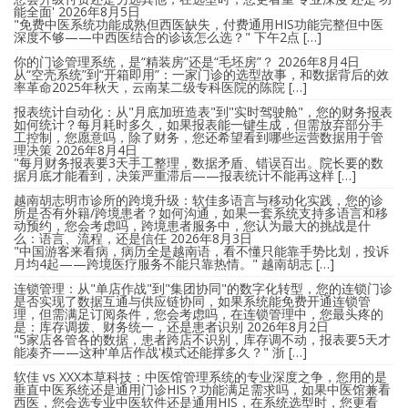
能全面'
2026年8月5日
"免费中医系统功能成熟但西医缺失，付费通用HIS功能完整但中医
深度不够——中西医结合的诊该怎么选？" 下午2点 […]
你的门诊管理系统，是“精装房”还是“毛坯房”？
2026年8月4日
从“空壳系统”到“开箱即用”：一家门诊的选型故事，和数据背后的效
率革命2025年秋天，云南某二级专科医院的陈院 […]
报表统计自动化：从"月底加班造表"到"实时驾驶舱"，您的财务报表
如何统计？每月耗时多久，如果报表能一键生成，但需放弃部分手
工控制，您愿意吗，除了财务，您还希望看到哪些运营数据用于管
理决策
2026年8月4日
"每月财务报表要3天手工整理，数据矛盾、错误百出。院长要的数
据月底才能看到，决策严重滞后——报表统计不能再这样 […]
越南胡志明市诊所的跨境升级：软佳多语言与移动化实践，您的诊
所是否有外籍/跨境患者？如何沟通，如果一套系统支持多语言和移
动预约，您会考虑吗，跨境患者服务中，您认为最大的挑战是什
么：语言、流程，还是信任
2026年8月3日
"中国游客来看病，病历全是越南语，看不懂只能靠手势比划，投诉
月均4起——跨境医疗服务不能只靠热情。" 越南胡志 […]
连锁管理：从"单店作战"到"集团协同"的数字化转型，您的连锁门诊
是否实现了数据互通与供应链协同，如果系统能免费开通连锁管
理，但需满足订阅条件，您会考虑吗，在连锁管理中，您最头疼的
是：库存调拨、财务统一，还是患者识别
2026年8月2日
"5家店各管各的数据，患者跨店不识别，库存调不动，报表要5天才
能凑齐——这种'单店作战'模式还能撑多久？" 浙 […]
软佳 vs XXX本草科技：中医馆管理系统的专业深度之争，您用的是
垂直中医系统还是通用门诊HIS？功能满足需求吗，如果中医馆兼看
西医，您会选专业中医软件还是通用HIS，在系统选型时，您更看