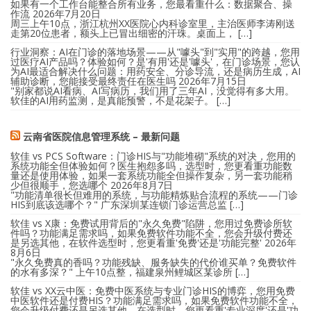
如果有一个工作台能整合所有业务，您最看重什么：数据聚合、操
作流
2026年7月20日
周三上午10点，浙江杭州XX医院心内科诊室里，主治医师李涛刚送
走第20位患者，额头上已冒出细密的汗珠。桌面上， […]
行业洞察：AI在门诊的落地场景——从"噱头"到"实用"的跨越，您用
过医疗AI产品吗？体验如何？是'有用'还是'噱头'，在门诊场景，您认
为AI最适合解决什么问题：用药安全、分诊导流，还是病历生成，AI
辅助诊断，您能接受最终责任在医生吗
2026年7月15日
"别家都说AI看病、AI写病历，我们用了三年AI，没觉得有多大用。
软佳的AI用药监测，是真能预警，不是花架子。 […]
云南省医院信息管理系统 – 最新问题
软佳 vs PCS Software：门诊HIS与"功能堆砌"系统的对决，您用的
系统功能全但体验如何？医生抱怨多吗，选型时，您更看重功能数
量还是使用体验，如果一套系统功能全但操作复杂，另一套功能稍
少但很顺手，您选哪个
2026年8月7日
"功能清单很长但难用的系统，与功能精炼贴合流程的系统——门诊
HIS到底该选哪个？" 广东深圳某连锁门诊运营总监 […]
软佳 vs X康：免费试用背后的"永久免费"陷阱，您用过免费诊所软
件吗？功能满足需求吗，如果免费软件功能不全，您会升级付费还
是另选其他，在软件选型时，您更看重'免费'还是'功能完整'
2026年
8月6日
"永久免费真的香吗？功能残缺、服务缺失的代价谁买单？免费软件
的水有多深？" 上午10点整，福建泉州鲤城区某诊所 […]
软佳 vs XX云中医：免费中医系统与专业门诊HIS的博弈，您用免费
中医软件还是付费HIS？功能满足需求吗，如果免费软件功能不全，
您会升级付费还是另选其他，在选型时，您更看重'专业深度'还是'功