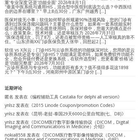
重'专业深度'还是'功能全面'
2026年8月1日
"垂直中医系统与通用HIS，混合型中医馆到底该怎么选？中西医结
合的边界在哪里？" 早上8点30分，广东广州越秀 […]
医保对接无小事：软佳如何帮诊所规避90%违规风险，您的门诊有
遇到过医保违规问题吗？主要是什么类型，如果有一套系统能实时
提示违规风险，您会愿意使用吗，医保对接中，您最大的痛点是什
么：政策复杂、技术对接，还是审核压力
2026年7月31日
"医保违规3次，罚了8万，还差点被暂停资格——人工审核真的靠不
住。" 山东济南XX门诊医保负责人张华，回想起2 […]
软佳 vs X兴云：门诊HIS与云诊所系统的功能纵深对比，您用的是云
诊所系统还是专业门诊HIS？功能满足需求吗，如果免费软件功能不
全，您会升级付费还是更换系统，在软件选型时，您更看重'价格'还
是'功能完整度'
2026年7月30日
"云诊所系统与专业HIS，功能差距有多大？值不值得多花这1898
元？" 下午3点30分，河南郑州中原区某门诊分 […]
近期评论
匿名
发表在《
编程辅助工具 Castalia for delphi all version
》
ynlsz
发表在《
2015 Linode Coupon/promotion Codes
》
ynlsz
发表在《
昆明-老挝-泰国29天6000公里自驾游(七、D8)
》
ynlsz
发表在《
DICOM医疗数字影像传输协议（DICOM，Digital
Imaging and Communications in Medicine）介绍
》
nokia8558
发表在《
DICOM医疗数字影像传输协议（DICOM，
Digital Imaging and Communications in Medicine）介绍
》