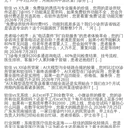
元？" 下午3点30分，河南郑州中原区某门诊分 […]
软佳 vs X九康：免费版的诱惑与专业服务的价值，您用的是诊所软
件还是门诊HIS？功能满足需求吗，如果免费软件功能不全，您会升
级付费还是另选其他，在软件选型时，您更看重'免费'还是'功能完整'
2026年7月29日
"免费诊所软件和付费HIS，功能到底差多远？我们小诊所该省钱还
是该选专业的？这个问题困扰了我整整3个月。" 河 […]
患者端小程序：从"电话轰炸"到"自助服务"的患者体验革命，您的门
诊咨询主要靠电话还是自助？患者满意度如何，如果小程序能解决
80%常见问题，但老年患者需要人工，您会如何平衡，患者服务
中，您认为最大的痛点是什么：人力不足、重复问题，还是等待时
间
2026年7月28日
"门诊每天接到200多通咨询电话，60%是问检查结果、挂号流程、
医生排班。客服3个人累到嗓子冒烟，患者还抱怨打 […]
软佳 vs XX诊所管家：AI大模型与全链路合规的较量，您对比过XX诊
所管家和软佳吗？最终选择哪个，AI大模型在门诊的应用，您更看
重全面性还是实用性，如果一款产品功能全、价格低、服务快，您
会担心AI能力不足吗
2026年7月26日
"AI大模型选型究竟该看重功能全面还是实用贴合？我们在3个月试
用期内面临着诸多困扰。" 浙江杭州某连锁诊所IT […]
软佳vs无系统：从Excel手工到全数字化，小微诊所的蝶变，您的诊
所有信息系统吗？还是手工/Excel为主？每月在统计报表上花多少时
间，如果有一套系统年费不到2000，2周上线，您会尝试吗？最担心
什么问题，在数字化转型中，您最大的顾虑是什么
2026年7月25日
广东东莞南城街道，一家日接诊约100人的民营诊所，早上8点半，
负责人刘伟已经站在前台忙碌。患者排着队，护士在手 […]
行业洞察：东南亚医疗信息化蓝海——软佳的国际化轻骑兵，您是
否关注东南亚医疗市场？认为机会大还是挑战大？最大的挑战是什