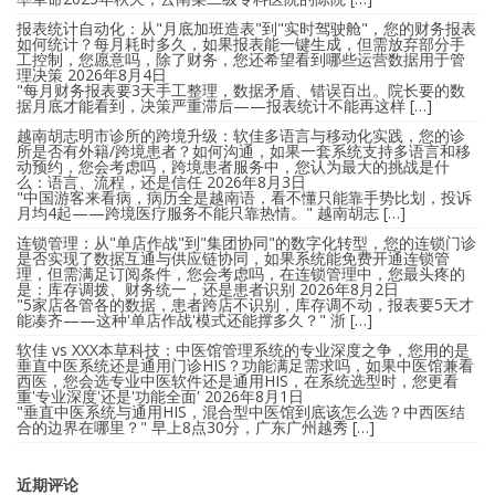
报表统计自动化：从"月底加班造表"到"实时驾驶舱"，您的财务报表
如何统计？每月耗时多久，如果报表能一键生成，但需放弃部分手
工控制，您愿意吗，除了财务，您还希望看到哪些运营数据用于管
理决策
2026年8月4日
"每月财务报表要3天手工整理，数据矛盾、错误百出。院长要的数
据月底才能看到，决策严重滞后——报表统计不能再这样 […]
越南胡志明市诊所的跨境升级：软佳多语言与移动化实践，您的诊
所是否有外籍/跨境患者？如何沟通，如果一套系统支持多语言和移
动预约，您会考虑吗，跨境患者服务中，您认为最大的挑战是什
么：语言、流程，还是信任
2026年8月3日
"中国游客来看病，病历全是越南语，看不懂只能靠手势比划，投诉
月均4起——跨境医疗服务不能只靠热情。" 越南胡志 […]
连锁管理：从"单店作战"到"集团协同"的数字化转型，您的连锁门诊
是否实现了数据互通与供应链协同，如果系统能免费开通连锁管
理，但需满足订阅条件，您会考虑吗，在连锁管理中，您最头疼的
是：库存调拨、财务统一，还是患者识别
2026年8月2日
"5家店各管各的数据，患者跨店不识别，库存调不动，报表要5天才
能凑齐——这种'单店作战'模式还能撑多久？" 浙 […]
软佳 vs XXX本草科技：中医馆管理系统的专业深度之争，您用的是
垂直中医系统还是通用门诊HIS？功能满足需求吗，如果中医馆兼看
西医，您会选专业中医软件还是通用HIS，在系统选型时，您更看
重'专业深度'还是'功能全面'
2026年8月1日
"垂直中医系统与通用HIS，混合型中医馆到底该怎么选？中西医结
合的边界在哪里？" 早上8点30分，广东广州越秀 […]
近期评论