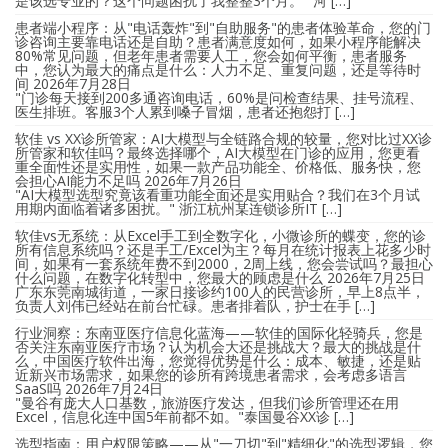
是该选专业的？这个问题困扰了我整整3个月。" 河 […]
患者端小程序：从"电话轰炸"到"自助服务"的患者体验革命，您的门
诊咨询主要靠电话还是自助？患者满意度如何，如果小程序能解决
80%常见问题，但老年患者需要人工，您会如何平衡，患者服务
中，您认为最大的痛点是什么：人力不足、重复问题，还是等待时
间
2026年7月28日
"门诊每天接到200多通咨询电话，60%是问检查结果、挂号流程、
医生排班。客服3个人累到嗓子冒烟，患者还抱怨打 […]
软佳 vs XX诊所管家：AI大模型与全链路合规的较量，您对比过XX诊
所管家和软佳吗？最终选择哪个，AI大模型在门诊的应用，您更看
重全面性还是实用性，如果一款产品功能全、价格低、服务快，您
会担心AI能力不足吗
2026年7月26日
"AI大模型选型究竟该看重功能全面还是实用贴合？我们在3个月试
用期内面临着诸多困扰。" 浙江杭州某连锁诊所IT […]
软佳vs无系统：从Excel手工到全数字化，小微诊所的蝶变，您的诊
所有信息系统吗？还是手工/Excel为主？每月在统计报表上花多少时
间，如果有一套系统年费不到2000，2周上线，您会尝试吗？最担心
什么问题，在数字化转型中，您最大的顾虑是什么
2026年7月25日
广东东莞南城街道，一家日接诊约100人的民营诊所，早上8点半，
负责人刘伟已经站在前台忙碌。患者排着队，护士在手 […]
行业洞察：东南亚医疗信息化蓝海——软佳的国际化轻骑兵，您是
否关注东南亚医疗市场？认为机会大还是挑战大？最大的挑战是什
么，中国医疗软件出海，您觉得优势是什么：成本、敏捷，还是贴
近新兴市场需求，如果您的诊所有跨境患者需求，会考虑多语言
SaaS吗
2026年7月24日
"曼谷有庞大人口基数，旅游医疗发达，但我们诊所管理还在用
Excel，信息化连中国5年前都不如。"泰国曼谷XX诊 […]
选型指南：用户权限策略——从"一刀切"到"精细化"的选型逻辑，您