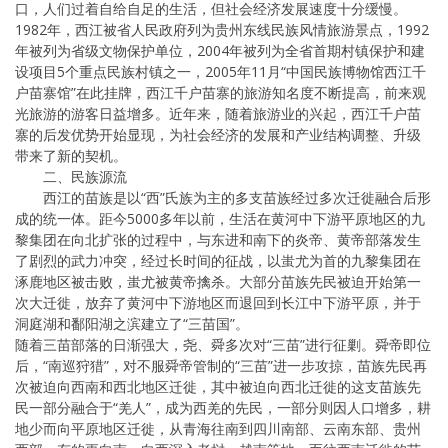
口，人们过着自给自足的生活，但社会经济发展速度十分缓慢。
1982年，西江被省人民政府列为贵州东线民族风情旅游景点，1992
年被列为省级文物保护单位，2004年被列为全省首期村镇保护和建
设项目5个重点民族村镇之一，2005年11月“中国民族博物馆西江千
户苗寨馆”在此挂牌，西江千户苗寨的旅游知名度不断提高，前来观
光旅游的游客日益增多。近年来，随着旅游业的兴起，西江千户苗
寨的后发优势开始显现，为社会经济的发展和产业结构调整、升级
带来了新的契机。
二、民族源流
西江的苗族是以“西”氏族为主的多支苗族经过多次迁徙融合后形
成的统一体。距今5000多年以前，生活在黄河中下游平原地区的九
黎集团在向北扩张的过程中，与东进和南下的炎帝、黄帝部落发生
了剧烈的武力冲突，经过长时间的征战，以蚩尤为首的九黎集团在
涿鹿地区被击败，蚩尤被黄帝擒杀。大部分苗族先民被迫开始第一
次大迁徙，放弃了黄河中下游地区而退回到长江中下游平原，并于
洞庭湖和鄱阳湖之滨建立了“三苗国”。
随着三苗部落的日渐强大，尧、舜多次对“三苗”进行征剿。舜帝即位
后，“南巡狩猎”，对不服舜帝管制的“三苗”进一步攻掠，苗族先民再
次被迫向西南和西北地区迁徙，其中被迫向西北迁徙的这支苗族先
民一部分融合于“羌人”，成为西羌的先民，一部分则因人口增多，耕
地少而向平原地区迁徙，从青海往南到四川南部、云南东部、贵州