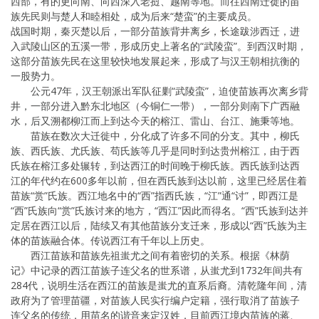
西部，有的更向南、向西深入老挝、越南等地。而往西南迁徙的苗
族先民则与楚人和睦相处，成为后来“楚蛮”的主要成员。
战国时期，秦灭楚以后，一部分苗族背井离乡，长途跋涉西迁，进
入武陵山区的五溪一带，形成历史上著名的“武陵蛮”。到西汉时期，
这部分苗族先民在这里较快地发展起来，形成了与汉王朝相抗衡的
一股势力。
公元47年，汉王朝派出军队征剿“武陵蛮”，迫使苗族再次离乡背
井，一部分进入黔东北地区（今铜仁一带），一部分则南下广西融
水，后又溯都柳江而上到达今天的榕江、雷山、台江、施秉等地。
苗族在数次大迁徙中，分化成了许多不同的分支。其中，柳氏
族、西氏族、尤氏族、苟氏族等几乎是同时到达贵州榕江，由于西
氏族在榕江多处辗转，到达西江的时间晚于柳氏族。西氏族到达西
江的年代约在600多年以前，但在西氏族到达以前，这里已经居住着
苗族“赏”氏族。西江地名中的“西”指西氏族，“江”通“讨”，即西江是
“西”氏族向“赏”氏族讨来的地方，“西江”因此而得名。“西”氏族到达并
定居在西江以后，陆续又有其他苗族分支迁来，形成以“西”氏族为主
体的苗族融合体。传说西江有千年以上历史。
西江苗族和苗族先祖蚩尤之间有着密切的关系。根据《林荫
记》中记录的西江苗族子连父名的世系谱，从蚩尤到1732年间共有
284代，说明生活在西江的苗族是蚩尤的直系后裔。清乾隆年间，清
政府为了管理苗疆，对苗族人民实行编户定籍，强行取消了苗族子
连父名的传统，用苗名的谐音来定汉姓，目前西江境内苗族的蒋、