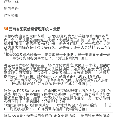
作品下载
新闻事件
游玩摄影
云南省医院信息管理系统 – 最新
医技报告患者端实时查看：从"跑腿取报告"到"手机即看"的体验革
命，您的医技报告如何送达患者？患者满意度如何，如果报告能手
机实时查看，但需患者自己注册，您会推广吗，在报告流程中，您
认为最大的痛点是什么：等待久、易丢失，还是人力消耗
2026年8
月9日
"每天200多份检验报告，患者取报告要排队，报告出来又要跑一趟
——医技报告服务效率太低了。" 浙江杭州XX门诊 […]
邻家好医连锁的协同革命：软佳连锁管理实现20店一体化，您的连
锁诊所是否实现了数据互通与供应链协同，如果系统能免费开通连
锁管理，但需满足订阅条件，您会考虑吗，在连锁管理中，您最头
疼的是：库存调拨、财务统一，还是患者识别
2026年8月8日
"20家店患者跨店不识别，库存各有各的账，总部管理像盲人摸象
——连锁诊所难道注定只能'物理连锁'不成？" 邻家 […]
软佳 vs PCS Software：门诊HIS与"功能堆砌"系统的对决，您用的
系统功能全但体验如何？医生抱怨多吗，选型时，您更看重功能数
量还是使用体验，如果一套系统功能全但操作复杂，另一套功能稍
少但很顺手，您选哪个
2026年8月7日
"功能清单很长但难用的系统，与功能精炼贴合流程的系统——门诊
HIS到底该选哪个？" 广东深圳某连锁门诊运营总监 […]
软佳 vs X康：免费试用背后的"永久免费"陷阱，您用过免费诊所软