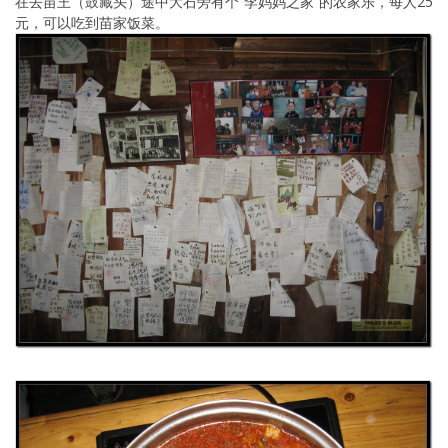
在去苗王（鼓藏头）途中大石旁有个“李妈妈之家”的农家乐，每人25
元，可以吃到苗家饭菜。