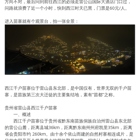
方向不对，最后问到前往西江的必须走雷公山国际大酒店门口过，
问路就浪费了近一个小时，快到西江时天已黑，门票是60元/人。
进入苗寨就有个观景台，拍一张全景：
西江千户苗寨位于雷山县东北部，是中国仅有，世界无双的千户苗
寨，是苗族第三次大迁徒的主要集结地，素有“苗都”之称。
贵州省雷山县西江千户苗寨
一、概述
西江千户苗寨位于贵州省黔东南苗族侗族自治州雷山县东北部
的雷公山麓，距离县城36km，距离黔东南州州府凯里35km，距离
省会贵阳市约 260km。由十余个依山而建的自然村寨相连成片，是