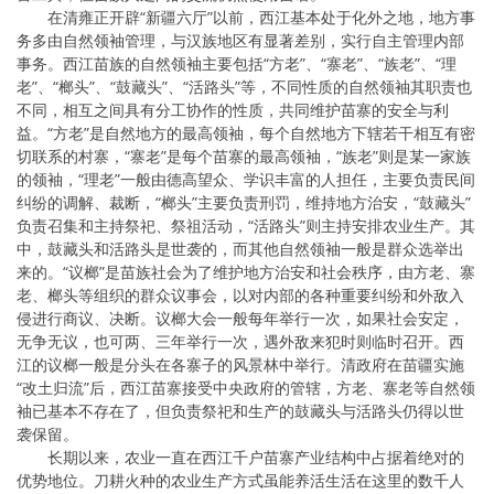
在清雍正开辟“新疆六厅”以前，西江基本处于化外之地，地方事
务多由自然领袖管理，与汉族地区有显著差别，实行自主管理内部
事务。西江苗族的自然领袖主要包括“方老”、“寨老”、“族老”、“理
老”、“榔头”、“鼓藏头”、“活路头”等，不同性质的自然领袖其职责也
不同，相互之间具有分工协作的性质，共同维护苗寨的安全与利
益。“方老”是自然地方的最高领袖，每个自然地方下辖若干相互有密
切联系的村寨，“寨老”是每个苗寨的最高领袖，“族老”则是某一家族
的领袖，“理老”一般由德高望众、学识丰富的人担任，主要负责民间
纠纷的调解、裁断，“榔头”主要负责刑罚，维持地方治安，“鼓藏头”
负责召集和主持祭祀、祭祖活动，“活路头”则主持安排农业生产。其
中，鼓藏头和活路头是世袭的，而其他自然领袖一般是群众选举出
来的。“议榔”是苗族社会为了维护地方治安和社会秩序，由方老、寨
老、榔头等组织的群众议事会，以对内部的各种重要纠纷和外敌入
侵进行商议、决断。议榔大会一般每年举行一次，如果社会安定，
无争无议，也可两、三年举行一次，遇外敌来犯时则临时召开。西
江的议榔一般是分头在各寨子的风景林中举行。清政府在苗疆实施
“改土归流”后，西江苗寨接受中央政府的管辖，方老、寨老等自然领
袖已基本不存在了，但负责祭祀和生产的鼓藏头与活路头仍得以世
袭保留。
长期以来，农业一直在西江千户苗寨产业结构中占据着绝对的
优势地位。刀耕火种的农业生产方式虽能养活生活在这里的数千人