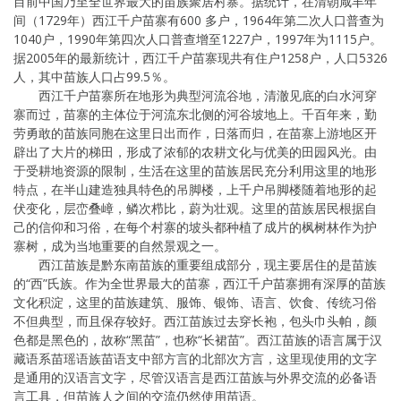
目前中国乃至全世界最大的苗族聚居村寨。据统计，在清朝咸丰年
间（1729年）西江千户苗寨有600 多户，1964年第二次人口普查为
1040户，1990年第四次人口普查增至1227户，1997年为1115户。
据2005年的最新统计，西江千户苗寨现共有住户1258户，人口5326
人，其中苗族人口占99.5％。
西江千户苗寨所在地形为典型河流谷地，清澈见底的白水河穿
寨而过，苗寨的主体位于河流东北侧的河谷坡地上。千百年来，勤
劳勇敢的苗族同胞在这里日出而作，日落而归，在苗寨上游地区开
辟出了大片的梯田，形成了浓郁的农耕文化与优美的田园风光。由
于受耕地资源的限制，生活在这里的苗族居民充分利用这里的地形
特点，在半山建造独具特色的吊脚楼，上千户吊脚楼随着地形的起
伏变化，层峦叠嶂，鳞次栉比，蔚为壮观。这里的苗族居民根据自
己的信仰和习俗，在每个村寨的坡头都种植了成片的枫树林作为护
寨树，成为当地重要的自然景观之一。
西江苗族是黔东南苗族的重要组成部分，现主要居住的是苗族
的“西”氏族。作为全世界最大的苗寨，西江千户苗寨拥有深厚的苗族
文化积淀，这里的苗族建筑、服饰、银饰、语言、饮食、传统习俗
不但典型，而且保存较好。西江苗族过去穿长袍，包头巾头帕，颜
色都是黑色的，故称“黑苗”，也称“长裙苗”。西江苗族的语言属于汉
藏语系苗瑶语族苗语支中部方言的北部次方言，这里现使用的文字
是通用的汉语言文字，尽管汉语言是西江苗族与外界交流的必备语
言工具，但苗族人之间的交流仍然使用苗语。