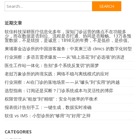
近期文章
软佳科技深耕医疗信息化多年，深知门诊运营的痛点不在功能多
少，而在数据是否到位、流程是否打通、协同是否顺畅。13万条预
置数据，不是炫技，是诚意；1898元的年费，不是低价，是价值。
柬埔寨金边诊所的中国游客服务：中英柬三语 clinics 的数字化转型
行业洞察：多语言需求爆发——从”锦上添花”到”必选项”的演进
医生工作站一体化：告别”多个系统反复切”的噩梦
老挝万象诊所的跨境实践：网络不稳与离线模式的应对
行业洞察：AI在门诊的落地场景——从”噱头”到”实用”的跨越
选型指南：订阅还是买断？门诊系统成本与灵活性的博弈
权限管理从”粗放”到”精细”：安全与效率的平衡术
报表统计告别手工：一键生成，数据实时准确
软佳 vs IMS：小型诊所的”够用”与”好用”之辩
CATEGORIES