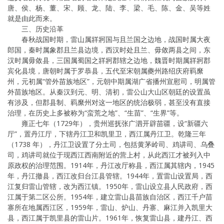
唐、侯、杨、董、宋、顾、龙、陆、李、梁、毛、陈、金、吴等姓
就是由此而来。
三、历史沿革
春秋战国时期，雷山属牂牁国与且兰国之边地，战国时属大夜
郎国，秦时属象郡且兰县边境，西汉时处且兰、毋敛两县之间，东
汉时属毋敛县，三国属蜀国之牂牁郡辖之边地，魏晋时期属牂牁郡
宾化县境，唐朝时属于罗恭县，五代至宋朝属夔州路绍庆府羁縻
州，元初属“管外苗族地区”，元朝中期属湖广省播州宣慰司，明属管
外苗族地区。从秦汉到元、明、清初，雷公山大山区朝廷的设置虽
有涉及，但郡县制、羁縻州对这一地区的统治极弱，甚至没有直接
治理，在历史上多被称为“蛮荒之地”、“生苗”、“生界”等。
雍正七年（1729年），贵州巡抚张广泗开辟苗疆，设“新疆六
厅”，置丹江厅，下辖丹江卫和凯里卫，西江属丹江卫。乾隆三年
（1738 年），丹江卫设置了分土司，包括黄茅岭司、鸡讲司、乌叠
司，鸡讲司就位于现西江西南附近的营上村，从此西江才被列入中
原政权的治理范围。1914年，丹江改厅称县，西江属其辖内，1945
年，丹江撤县，西江改归台江县管辖。1944年，置雷山设置局，西
江复归雷山管辖，改为西江镇。1950年，雷山设立县人民政府，西
江属于第二区公所。1954年，建立雷山县苗族自治区，西江千户苗
寨所在地属西江区，1959年，雷山、炉山、丹寨、麻江并入凯里大
县，西江属于凯里县的雷山片。1961年，恢复雷山县，建丹江、西