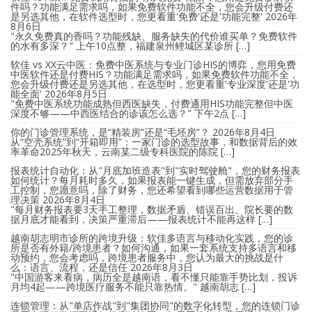
件吗？功能满足需求吗，如果免费软件功能不全，您会升级付费还
是另选其他，在软件选型时，您更看重'免费'还是'功能完整'
2026年
8月6日
"永久免费真的香吗？功能残缺、服务缺失的代价谁买单？免费软件
的水有多深？" 上午10点整，福建泉州鲤城区某诊所 […]
软佳 vs XX云中医：免费中医系统与专业门诊HIS的博弈，您用免费
中医软件还是付费HIS？功能满足需求吗，如果免费软件功能不全，
您会升级付费还是另选其他，在选型时，您更看重'专业深度'还是'功
能全面'
2026年8月5日
"免费中医系统功能成熟但西医缺失，付费通用HIS功能完整但中医
深度不够——中西医结合的诊该怎么选？" 下午2点 […]
你的门诊管理系统，是“精装房”还是“毛坯房”？
2026年8月4日
从“空壳系统”到“开箱即用”：一家门诊的选型故事，和数据背后的效
率革命2025年秋天，云南某二级专科医院的陈院 […]
报表统计自动化：从"月底加班造表"到"实时驾驶舱"，您的财务报表
如何统计？每月耗时多久，如果报表能一键生成，但需放弃部分手
工控制，您愿意吗，除了财务，您还希望看到哪些运营数据用于管
理决策
2026年8月4日
"每月财务报表要3天手工整理，数据矛盾、错误百出。院长要的数
据月底才能看到，决策严重滞后——报表统计不能再这样 […]
越南胡志明市诊所的跨境升级：软佳多语言与移动化实践，您的诊
所是否有外籍/跨境患者？如何沟通，如果一套系统支持多语言和移
动预约，您会考虑吗，跨境患者服务中，您认为最大的挑战是什
么：语言、流程，还是信任
2026年8月3日
"中国游客来看病，病历全是越南语，看不懂只能靠手势比划，投诉
月均4起——跨境医疗服务不能只靠热情。" 越南胡志 […]
连锁管理：从"单店作战"到"集团协同"的数字化转型，您的连锁门诊