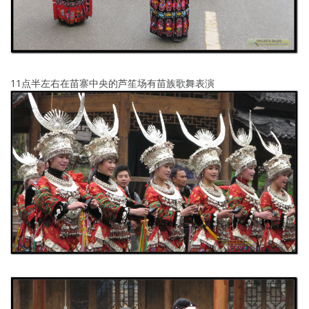
11点半左右在苗寨中央的芦笙场有苗族歌舞表演