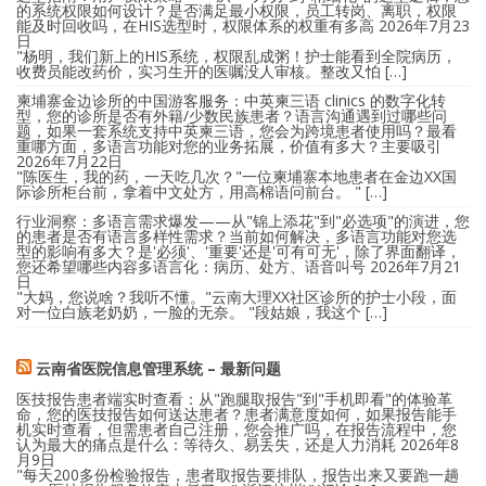
的系统权限如何设计？是否满足最小权限，员工转岗、离职，权限
能及时回收吗，在HIS选型时，权限体系的权重有多高
2026年7月23
日
"杨明，我们新上的HIS系统，权限乱成粥！护士能看到全院病历，
收费员能改药价，实习生开的医嘱没人审核。整改又怕 […]
柬埔寨金边诊所的中国游客服务：中英柬三语 clinics 的数字化转
型，您的诊所是否有外籍/少数民族患者？语言沟通遇到过哪些问
题，如果一套系统支持中英柬三语，您会为跨境患者使用吗？最看
重哪方面，多语言功能对您的业务拓展，价值有多大？主要吸引
2026年7月22日
"陈医生，我的药，一天吃几次？"一位柬埔寨本地患者在金边XX国
际诊所柜台前，拿着中文处方，用高棉语问前台。 " […]
行业洞察：多语言需求爆发——从"锦上添花"到"必选项"的演进，您
的患者是否有语言多样性需求？当前如何解决，多语言功能对您选
型的影响有多大？是'必须'、'重要'还是'可有可无'，除了界面翻译，
您还希望哪些内容多语言化：病历、处方、语音叫号
2026年7月21
日
"大妈，您说啥？我听不懂。"云南大理XX社区诊所的护士小段，面
对一位白族老奶奶，一脸的无奈。 "段姑娘，我这个 […]
云南省医院信息管理系统 – 最新问题
医技报告患者端实时查看：从"跑腿取报告"到"手机即看"的体验革
命，您的医技报告如何送达患者？患者满意度如何，如果报告能手
机实时查看，但需患者自己注册，您会推广吗，在报告流程中，您
认为最大的痛点是什么：等待久、易丢失，还是人力消耗
2026年8
月9日
"每天200多份检验报告，患者取报告要排队，报告出来又要跑一趟