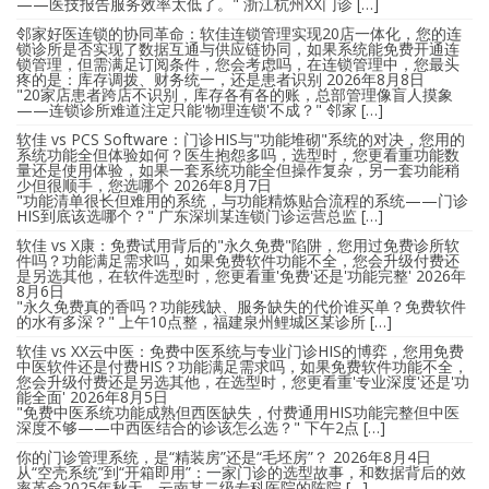
——医技报告服务效率太低了。" 浙江杭州XX门诊 […]
邻家好医连锁的协同革命：软佳连锁管理实现20店一体化，您的连
锁诊所是否实现了数据互通与供应链协同，如果系统能免费开通连
锁管理，但需满足订阅条件，您会考虑吗，在连锁管理中，您最头
疼的是：库存调拨、财务统一，还是患者识别
2026年8月8日
"20家店患者跨店不识别，库存各有各的账，总部管理像盲人摸象
——连锁诊所难道注定只能'物理连锁'不成？" 邻家 […]
软佳 vs PCS Software：门诊HIS与"功能堆砌"系统的对决，您用的
系统功能全但体验如何？医生抱怨多吗，选型时，您更看重功能数
量还是使用体验，如果一套系统功能全但操作复杂，另一套功能稍
少但很顺手，您选哪个
2026年8月7日
"功能清单很长但难用的系统，与功能精炼贴合流程的系统——门诊
HIS到底该选哪个？" 广东深圳某连锁门诊运营总监 […]
软佳 vs X康：免费试用背后的"永久免费"陷阱，您用过免费诊所软
件吗？功能满足需求吗，如果免费软件功能不全，您会升级付费还
是另选其他，在软件选型时，您更看重'免费'还是'功能完整'
2026年
8月6日
"永久免费真的香吗？功能残缺、服务缺失的代价谁买单？免费软件
的水有多深？" 上午10点整，福建泉州鲤城区某诊所 […]
软佳 vs XX云中医：免费中医系统与专业门诊HIS的博弈，您用免费
中医软件还是付费HIS？功能满足需求吗，如果免费软件功能不全，
您会升级付费还是另选其他，在选型时，您更看重'专业深度'还是'功
能全面'
2026年8月5日
"免费中医系统功能成熟但西医缺失，付费通用HIS功能完整但中医
深度不够——中西医结合的诊该怎么选？" 下午2点 […]
你的门诊管理系统，是“精装房”还是“毛坯房”？
2026年8月4日
从“空壳系统”到“开箱即用”：一家门诊的选型故事，和数据背后的效
率革命2025年秋天，云南某二级专科医院的陈院 […]