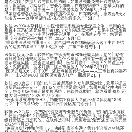
是否实现了数据互通与供应链协同，如果系统能免费开通连锁管
理，但需满足订阅条件，您会考虑吗，在连锁管理中，您最头疼的
是：库存调拨、财务统一，还是患者识别
2026年8月2日
"5家店各管各的数据，患者跨店不识别，库存调不动，报表要5天才
能凑齐——这种'单店作战'模式还能撑多久？" 浙 […]
软佳 vs XXX本草科技：中医馆管理系统的专业深度之争，您用的是
垂直中医系统还是通用门诊HIS？功能满足需求吗，如果中医馆兼看
西医，您会选专业中医软件还是通用HIS，在系统选型时，您更看
重'专业深度'还是'功能全面'
2026年8月1日
"垂直中医系统与通用HIS，混合型中医馆到底该怎么选？中西医结
合的边界在哪里？" 早上8点30分，广东广州越秀 […]
医保对接无小事：软佳如何帮诊所规避90%违规风险，您的门诊有
遇到过医保违规问题吗？主要是什么类型，如果有一套系统能实时
提示违规风险，您会愿意使用吗，医保对接中，您最大的痛点是什
么：政策复杂、技术对接，还是审核压力
2026年7月31日
"医保违规3次，罚了8万，还差点被暂停资格——人工审核真的靠不
住。" 山东济南XX门诊医保负责人张华，回想起2 […]
软佳 vs X兴云：门诊HIS与云诊所系统的功能纵深对比，您用的是云
诊所系统还是专业门诊HIS？功能满足需求吗，如果免费软件功能不
全，您会升级付费还是更换系统，在软件选型时，您更看重'价格'还
是'功能完整度'
2026年7月30日
"云诊所系统与专业HIS，功能差距有多大？值不值得多花这1898
元？" 下午3点30分，河南郑州中原区某门诊分 […]
软佳 vs X九康：免费版的诱惑与专业服务的价值，您用的是诊所软
件还是门诊HIS？功能满足需求吗，如果免费软件功能不全，您会升
级付费还是另选其他，在软件选型时，您更看重'免费'还是'功能完整'
2026年7月29日
"免费诊所软件和付费HIS，功能到底差多远？我们小诊所该省钱还