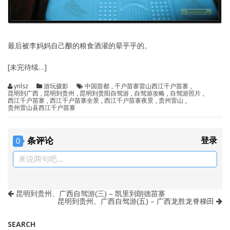
最后被李妈妈自己酿的粮食酒灌的晕乎乎的。
[未完待续…]
ynlsz
游玩摄影
中国苗都
,
千户苗寨雷山西江千户苗寨
,
昆明到广西
,
昆明到贵州
,
昆明到贵阳自驾游
,
自驾游攻略
,
自驾游照片
,
西江千户苗寨
,
西江千户苗寨全景
,
西江千户苗寨夜景
,
贵州雷山
,
贵州雷山县西江千户苗寨
条评论
登录
0
来说两句吧...
昆明到贵州、广西自驾游(三) – 凯里到朗德苗寨
昆明到贵州、广西自驾游(五) – 广西龙胜龙脊梯田
SEARCH