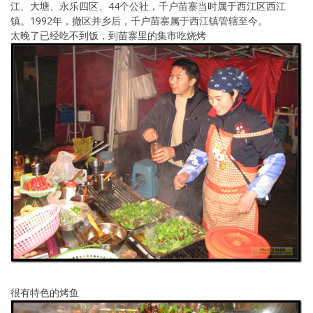
江、大塘、永乐四区、44个公社，千户苗寨当时属于西江区西江
镇。1992年，撤区并乡后，千户苗寨属于西江镇管辖至今。
太晚了已经吃不到饭，到苗寨里的集市吃烧烤
很有特色的烤鱼