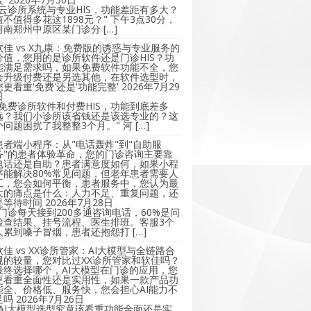
"云诊所系统与专业HIS，功能差距有多大？
值不值得多花这1898元？" 下午3点30分，
河南郑州中原区某门诊分 […]
软佳 vs X九康：免费版的诱惑与专业服务的
价值，您用的是诊所软件还是门诊HIS？功
能满足需求吗，如果免费软件功能不全，您
会升级付费还是另选其他，在软件选型时，
您更看重'免费'还是'功能完整'
2026年7月29
日
"免费诊所软件和付费HIS，功能到底差多
远？我们小诊所该省钱还是该选专业的？这
个问题困扰了我整整3个月。" 河 […]
患者端小程序：从"电话轰炸"到"自助服
务"的患者体验革命，您的门诊咨询主要靠
电话还是自助？患者满意度如何，如果小程
序能解决80%常见问题，但老年患者需要人
工，您会如何平衡，患者服务中，您认为最
大的痛点是什么：人力不足、重复问题，还
是等待时间
2026年7月28日
"门诊每天接到200多通咨询电话，60%是问
检查结果、挂号流程、医生排班。客服3个
人累到嗓子冒烟，患者还抱怨打 […]
软佳 vs XX诊所管家：AI大模型与全链路合
规的较量，您对比过XX诊所管家和软佳吗？
最终选择哪个，AI大模型在门诊的应用，您
更看重全面性还是实用性，如果一款产品功
能全、价格低、服务快，您会担心AI能力不
足吗
2026年7月26日
"AI大模型选型究竟该看重功能全面还是实