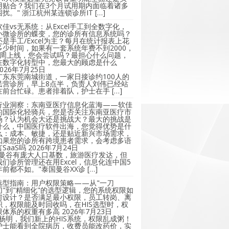
用贴合？我们在3个月试用期内面临着诸多
困扰。" 浙江杭州某连锁诊所IT […]
软佳vs无系统：从Excel手工到全数字化，
小微诊所的蝶变，您的诊所有信息系统吗？
还是手工/Excel为主？每月在统计报表上花
多少时间，如果有一套系统年费不到2000，
2周上线，您会尝试吗？最担心什么问题，
在数字化转型中，您最大的顾虑是什么
2026年7月25日
广东东莞南城街道，一家日接诊约100人的
民营诊所，早上8点半，负责人刘伟已经站
在前台忙碌。患者排着队，护士在手 […]
行业洞察：东南亚医疗信息化蓝海——软佳
的国际化轻骑兵，您是否关注东南亚医疗市
场？认为机会大还是挑战大？最大的挑战是
什么，中国医疗软件出海，您觉得优势是什
么：成本、敏捷，还是贴近新兴市场需求，
如果您的诊所有跨境患者需求，会考虑多语
言SaaS吗
2026年7月24日
"曼谷有庞大人口基数，旅游医疗发达，但
我们诊所管理还在用Excel，信息化连中国5
年前都不如。"泰国曼谷XX诊 […]
选型指南：用户权限策略——从"一刀
切"到"精细化"的选型逻辑，您的系统权限如
何设计？是否满足最小权限，员工转岗、离
职，权限能及时回收吗，在HIS选型时，权
限体系的权重有多高
2026年7月23日
"杨明，我们新上的HIS系统，权限乱成粥！
护士能看到全院病历，收费员能改药价，实