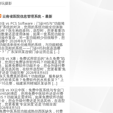
游玩摄影
云南省医院信息管理系统 – 最新
软佳 vs PCS Software：门诊HIS与"功能堆
砌"系统的对决，您用的系统功能全但体验
如何？医生抱怨多吗，选型时，您更看重功
能数量还是使用体验，如果一套系统功能全
但操作复杂，另一套功能稍少但很顺手，您
选哪个
2026年8月7日
"功能清单很长但难用的系统，与功能精炼
贴合流程的系统——门诊HIS到底该选哪
个？" 广东深圳某连锁门诊运营总监 […]
软佳 vs X康：免费试用背后的"永久免费"陷
阱，您用过免费诊所软件吗？功能满足需求
吗，如果免费软件功能不全，您会升级付费
还是另选其他，在软件选型时，您更看重'免
费'还是'功能完整'
2026年8月6日
"永久免费真的香吗？功能残缺、服务缺失
的代价谁买单？免费软件的水有多深？" 上
午10点整，福建泉州鲤城区某诊所 […]
软佳 vs XX云中医：免费中医系统与专业门
诊HIS的博弈，您用免费中医软件还是付费
HIS？功能满足需求吗，如果免费软件功能
不全，您会升级付费还是另选其他，在选型
时，您更看重'专业深度'还是'功能全面'
2026年8月5日
"免费中医系统功能成熟但西医缺失，付费