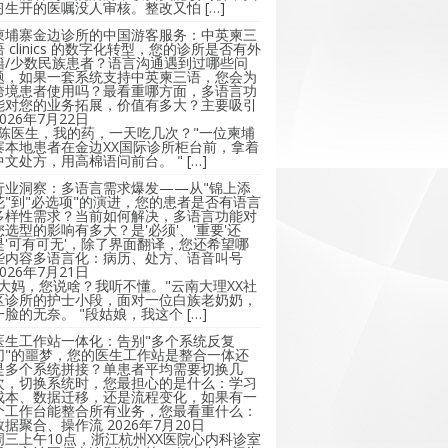
习生开的医嘱没人审核。整改又怕 […]
柬埔寨金边诊所的中国游客服务：中英柬三
语 clinics 的数字化转型，您的诊所是否有外
籍/少数民族患者？语言沟通遇到过哪些问
题，如果一套系统支持中英柬三语，您会为
跨境患者使用吗？最看重哪方面，多语言功
能对您的业务拓展，价值有多大？主要吸引
2026年7月22日
"陈医生，我的药，一天吃几次？"一位柬埔
寨本地患者在金边XX国际诊所柜台前，拿着
中文处方，用高棉语问前台。 " […]
行业洞察：多语言需求爆发——从"锦上添
花"到"必选项"的演进，您的患者是否有语言
多样性需求？当前如何解决，多语言功能对
您选型的影响有多大？是'必须'、'重要'还
是'可有可无'，除了界面翻译，您还希望哪
些内容多语言化：病历、处方、语音叫号
2026年7月21日
"大妈，您说啥？我听不懂。"云南大理XX社
区诊所的护士小段，面对一位白族老奶奶，
一脸的无奈。 "段姑娘，我这个 […]
医生工作站一体化：告别"多个系统反复
切"的噩梦，您的医生工作站是整合一体还
是多个系统拼接？单患者平均需要切换几
次，切换系统时，您最担心的是什么：学习
成本、数据迁移，还是流程变化，如果有一
个工作台能整合所有业务，您最看重什么：
数据聚合、操作流
2026年7月20日
周三上午10点，浙江杭州XX医院心内科诊室