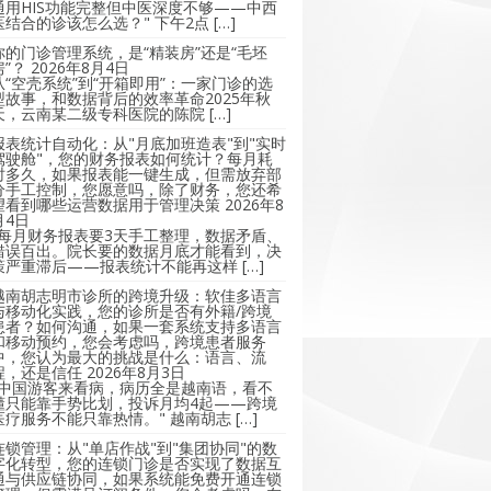
通用HIS功能完整但中医深度不够——中西
医结合的诊该怎么选？" 下午2点 […]
你的门诊管理系统，是“精装房”还是“毛坯
房”？
2026年8月4日
从“空壳系统”到“开箱即用”：一家门诊的选
型故事，和数据背后的效率革命2025年秋
天，云南某二级专科医院的陈院 […]
报表统计自动化：从"月底加班造表"到"实时
驾驶舱"，您的财务报表如何统计？每月耗
时多久，如果报表能一键生成，但需放弃部
分手工控制，您愿意吗，除了财务，您还希
望看到哪些运营数据用于管理决策
2026年8
月4日
"每月财务报表要3天手工整理，数据矛盾、
错误百出。院长要的数据月底才能看到，决
策严重滞后——报表统计不能再这样 […]
越南胡志明市诊所的跨境升级：软佳多语言
与移动化实践，您的诊所是否有外籍/跨境
患者？如何沟通，如果一套系统支持多语言
和移动预约，您会考虑吗，跨境患者服务
中，您认为最大的挑战是什么：语言、流
程，还是信任
2026年8月3日
"中国游客来看病，病历全是越南语，看不
懂只能靠手势比划，投诉月均4起——跨境
医疗服务不能只靠热情。" 越南胡志 […]
连锁管理：从"单店作战"到"集团协同"的数
字化转型，您的连锁门诊是否实现了数据互
通与供应链协同，如果系统能免费开通连锁