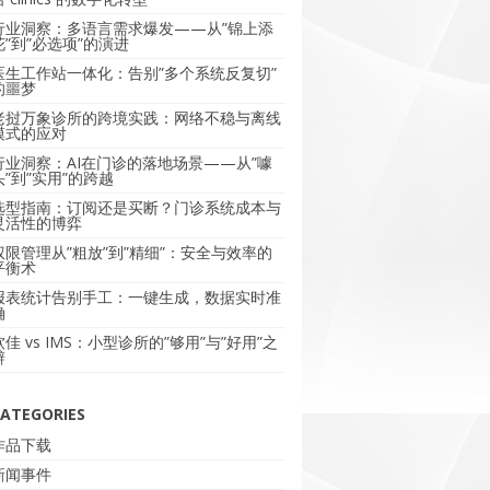
行业洞察：多语言需求爆发——从”锦上添
花”到”必选项”的演进
医生工作站一体化：告别”多个系统反复切”
的噩梦
老挝万象诊所的跨境实践：网络不稳与离线
模式的应对
行业洞察：AI在门诊的落地场景——从”噱
头”到”实用”的跨越
选型指南：订阅还是买断？门诊系统成本与
灵活性的博弈
权限管理从”粗放”到”精细”：安全与效率的
平衡术
报表统计告别手工：一键生成，数据实时准
确
软佳 vs IMS：小型诊所的”够用”与”好用”之
辩
ATEGORIES
作品下载
新闻事件