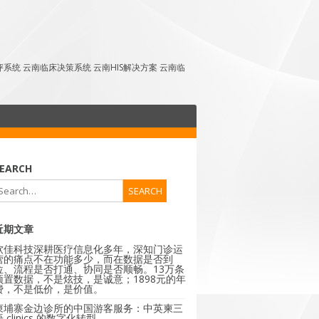
点评系统 云南临床决策系统 云南HIS解决方案 云南临
EARCH
近期文章
软佳科技深耕医疗信息化多年，深知门诊运
营的痛点不在功能多少，而在数据是否到
位、流程是否打通、协同是否顺畅。13万条
预置数据，不是炫技，是诚意；1898元的年
费，不是低价，是价值。
柬埔寨金边诊所的中国游客服务：中英柬三
 clinics 的数字化转型