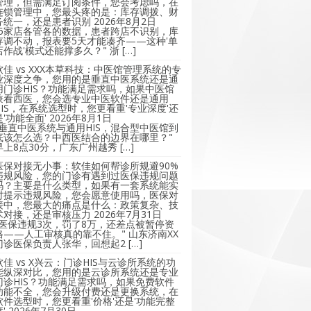
管理，但需满足订阅条件，您会考虑吗，在
连锁管理中，您最头疼的是：库存调拨、财
务统一，还是患者识别
2026年8月2日
"5家店各管各的数据，患者跨店不识别，库
存调不动，报表要5天才能凑齐——这种'单
店作战'模式还能撑多久？" 浙 […]
软佳 vs XXX本草科技：中医馆管理系统的专
业深度之争，您用的是垂直中医系统还是通
用门诊HIS？功能满足需求吗，如果中医馆
兼看西医，您会选专业中医软件还是通用
HIS，在系统选型时，您更看重'专业深度'还
是'功能全面'
2026年8月1日
"垂直中医系统与通用HIS，混合型中医馆到
底该怎么选？中西医结合的边界在哪里？"
早上8点30分，广东广州越秀 […]
医保对接无小事：软佳如何帮诊所规避90%
违规风险，您的门诊有遇到过医保违规问题
吗？主要是什么类型，如果有一套系统能实
时提示违规风险，您会愿意使用吗，医保对
接中，您最大的痛点是什么：政策复杂、技
术对接，还是审核压力
2026年7月31日
"医保违规3次，罚了8万，还差点被暂停资
格——人工审核真的靠不住。" 山东济南XX
门诊医保负责人张华，回想起2 […]
软佳 vs X兴云：门诊HIS与云诊所系统的功
能纵深对比，您用的是云诊所系统还是专业
门诊HIS？功能满足需求吗，如果免费软件
功能不全，您会升级付费还是更换系统，在
软件选型时，您更看重'价格'还是'功能完整
'
2026年7月30日