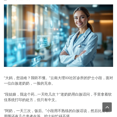
“大妈，您说啥？我听不懂。”云南大理XX社区诊所的护士小段，面对
一位白族老奶奶，一脸的无奈。
“段姑娘，我这个药…一天吃几次？”老奶奶用白族话问，手里拿着软
佳系统打印的处方，但只有中文。
“阿奶，一天三次，饭后。”小段用不熟练的白族话说，然后比划着。
周围还有几个患者在等，护士站忙碌不堪。