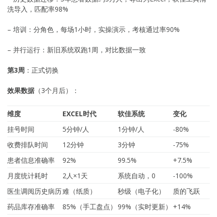
洗导入，匹配率98%
– 培训：分角色，每场1小时，实操演示，考核通过率90%
– 并行运行：新旧系统双跑1周，对比数据一致
第3周
：正式切换
效果数据
（3个月后）：
维度
EXCEL时代
软佳系统
变化
挂号时间
5分钟/人
1分钟/人
-80%
收费排队时间
12分钟
3分钟
-75%
患者信息准确率
92%
99.5%
+7.5%
月度统计耗时
2人×1天
系统自动，0
-100%
医生调阅历史病历
难（纸质）
秒级（电子化）
质的飞跃
药品库存准确率
85%（手工盘点）
99%（实时更新）
+14%