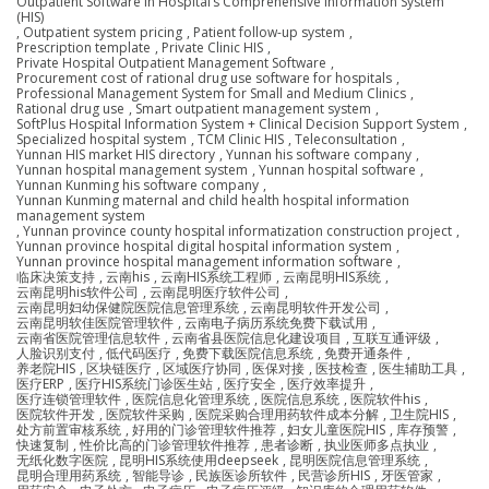
Outpatient Software in Hospital’s Comprehensive Information System
(HIS)
,
Outpatient system pricing
,
Patient follow-up system
,
Prescription template
,
Private Clinic HIS
,
Private Hospital Outpatient Management Software
,
Procurement cost of rational drug use software for hospitals
,
Professional Management System for Small and Medium Clinics
,
Rational drug use
,
Smart outpatient management system
,
SoftPlus Hospital Information System + Clinical Decision Support System
,
Specialized hospital system
,
TCM Clinic HIS
,
Teleconsultation
,
Yunnan HIS market HIS directory
,
Yunnan his software company
,
Yunnan hospital management system
,
Yunnan hospital software
,
Yunnan Kunming his software company
,
Yunnan Kunming maternal and child health hospital information
management system
,
Yunnan province county hospital informatization construction project
,
Yunnan province hospital digital hospital information system
,
Yunnan province hospital management information software
,
临床决策支持
,
云南his
,
云南HIS系统工程师
,
云南昆明HIS系统
,
云南昆明his软件公司
,
云南昆明医疗软件公司
,
云南昆明妇幼保健院医院信息管理系统
,
云南昆明软件开发公司
,
云南昆明软佳医院管理软件
,
云南电子病历系统免费下载试用
,
云南省医院管理信息软件
,
云南省县医院信息化建设项目
,
互联互通评级
,
人脸识别支付
,
低代码医疗
,
免费下载医院信息系统
,
免费开通条件
,
养老院HIS
,
区块链医疗
,
区域医疗协同
,
医保对接
,
医技检查
,
医生辅助工具
,
医疗ERP
,
医疗HIS系统门诊医生站
,
医疗安全
,
医疗效率提升
,
医疗连锁管理软件
,
医院信息化管理系统
,
医院信息系统
,
医院软件his
,
医院软件开发
,
医院软件采购
,
医院采购合理用药软件成本分解
,
卫生院HIS
,
处方前置审核系统
,
好用的门诊管理软件推荐
,
妇女儿童医院HIS
,
库存预警
,
快速复制
,
性价比高的门诊管理软件推荐
,
患者诊断
,
执业医师多点执业
,
无纸化数字医院
,
昆明HIS系统使用deepseek
,
昆明医院信息管理系统
,
昆明合理用药系统
,
智能导诊
,
民族医诊所软件
,
民营诊所HIS
,
牙医管家
,