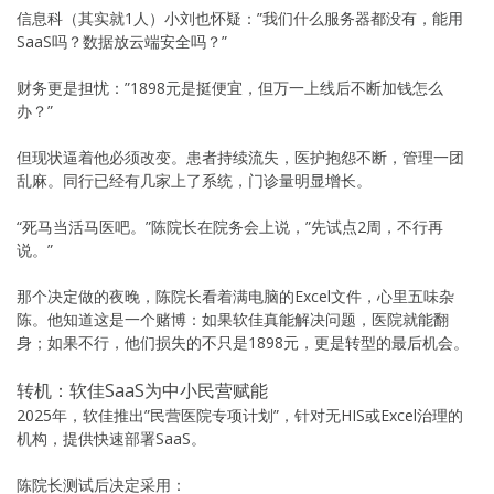
信息科（其实就1人）小刘也怀疑：”我们什么服务器都没有，能用
SaaS吗？数据放云端安全吗？”
财务更是担忧：”1898元是挺便宜，但万一上线后不断加钱怎么
办？”
但现状逼着他必须改变。患者持续流失，医护抱怨不断，管理一团
乱麻。同行已经有几家上了系统，门诊量明显增长。
“死马当活马医吧。”陈院长在院务会上说，”先试点2周，不行再
说。”
那个决定做的夜晚，陈院长看着满电脑的Excel文件，心里五味杂
陈。他知道这是一个赌博：如果软佳真能解决问题，医院就能翻
身；如果不行，他们损失的不只是1898元，更是转型的最后机会。
转机：软佳SaaS为中小民营赋能
2025年，软佳推出”民营医院专项计划”，针对无HIS或Excel治理的
机构，提供快速部署SaaS。
陈院长测试后决定采用：