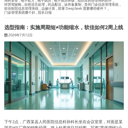
用药安全
,
电子处方
,
电子病历
,
电子病历评级
,
知识库的合理用药软件
,
经营驾驶舱
,
自然语言处理
,
药品配伍
,
诊所备案制
,
贵州门诊信息管理系统
,
软佳医院信息管理系统
,
边缘计算
,
部署 DeepSeek 需要哪些硬件？
,
门诊管理系统哪个好
,
院长日报
选型指南：实施周期短≠功能缩水，软佳如何2周上线
2026年7月12日
下午2点，广西某县人民医院信息科孙科长坐在会议室里，对面是某
国产HIS厂商的销售经理。墙上贴着项目甘特图，写着”需求调研1个