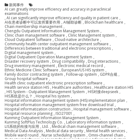
新闻事件
AI can greatly improve efficiency and accuracy in paraclinical
examinations
,
AI can significantly improve efficiency and quality in patient care
,
AI在患者诊断中可以发挥重要作用
,
AI辅助诊断
,
Blockchain healthcare
,
Chain membership management
,
Chengdu Outpatient Information Management System
,
Clinic chain management software
,
Clinic Management system
,
Cloud Outpatient Software
,
Cloud-native architecture
,
Community health center outpatient management software
,
Differences between traditional and electronic prescriptions
,
Digital management system
,
Digital Outpatient Operation Management System
,
Disaster recovery system
,
Drug compatibility
,
Drug interactions
,
Drug inventory management
,
Electronic medical record
,
Ethnic Medicine Clinic Software
,
European/US HIS system
,
Family doctor contracting system
,
Follow-up system
,
GDPR合规
,
Group hospital software
,
Health clinic outpatient electronic prescription software
,
Health service station HIS
,
Healthcare authorities
,
Healthcare station HIS
,
HIS System - Outpatient Management System
,
HIS对接deepseek
,
HIS系统是什么？
,
Hospital his system
,
Hospital information management system (HIS) implementation plan
,
Hospital information management system free download trial
,
Hospital informatization construction
,
Hospital management software
,
Hospital resource planning
,
ISO27001
,
Kunming Outpatient Information Management System
,
Kunming SoftPlus Technology Co.
,
Laboratory information system
,
LIS系统的衔接与应用
,
Ltd.
,
Medical chain management software
,
Medical Data Analysis
,
Medical data security
,
Mental health services
,
Mobile ward round
,
Nurse scheduling system
,
Omni-channel chain
,