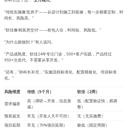
“传统实施像’造房子’——从设计到施工到装修，每一步都要定制，时
间长、风险高。”
“软佳像’精装房交付’——拎包入住，时间短、风险低。”
“为什么能做到？”有人追问。
“产品成熟度。软佳24年专注门诊，500+客户实践，产品经过
950+次迭代。不需要从零开发。”
“还有，”孙科长补充，”实施流程标准化、配置模板化、培训标准
化。”
风险维度
传统（5个月）
软佳（2周）
高（调研→开发，信息衰
低（配置验证快，易调
需求偏差
减）
整）
预算超支
常见（开发人天不可控）
无（无实施费）
项目延期
常见（70%项目延期）
极低（固定周期）