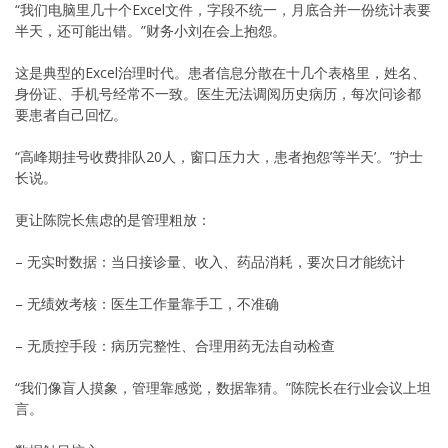
“我们电脑里几十个Excel文件，字段不统一，月底合并一份统计表要
半天，还可能出错。”财务小刘在会上抱怨。
这是典型的Excel治理时代。患者信息分散在十几个表格里，姓名、
身份证、手机号经常不一致。医生无法调阅历史病历，每次问诊都
要患者自己回忆。
“高峰期挂号收费排队20人，窗口压力大，患者抱怨’等半天’。”护士
长说。
更让陈院长焦虑的是管理粗放：
– 无实时数据：当日接诊量、收入、药品消耗，要次日才能统计
– 无绩效考核：医生工作量靠手工，不准确
– 无质控手段：病历完整性、合理用药无法自动检查
“我们像盲人摸象，管理靠感觉，数据靠猜。”陈院长在行业会议上坦
言。