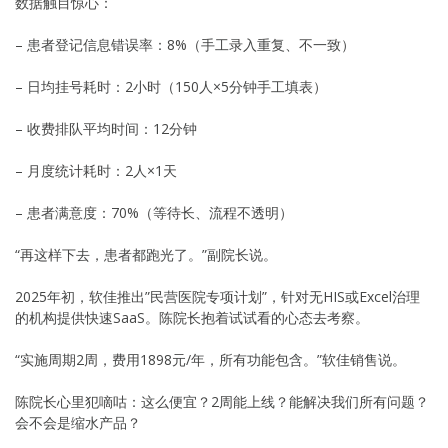
数据触目惊心：
– 患者登记信息错误率：8%（手工录入重复、不一致）
– 日均挂号耗时：2小时（150人×5分钟手工填表）
– 收费排队平均时间：12分钟
– 月度统计耗时：2人×1天
– 患者满意度：70%（等待长、流程不透明）
“再这样下去，患者都跑光了。”副院长说。
2025年初，软佳推出”民营医院专项计划”，针对无HIS或Excel治理
的机构提供快速SaaS。陈院长抱着试试看的心态去考察。
“实施周期2周，费用1898元/年，所有功能包含。”软佳销售说。
陈院长心里犯嘀咕：这么便宜？2周能上线？能解决我们所有问题？
会不会是缩水产品？