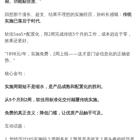
期、功能贴合度
。”
回想那个漫长、超支、结果不理想的实施经历，孙科长感慨：
传统
实施已落后于时代
。
软佳SaaS+配置化，用2周完成传统5个月的工作，成本趋近于零，
效果还更好。
“1898元/年，实施免费，2周上线——这才是门诊信息化的正确姿
势。”
核心金句：
实施周期短不是缩水，是产品成熟和配置化的胜利。
从5个月到2周，软佳用标准化交付颠覆传统实施。
免费的真正含义：降低门槛，让优质产品触手可及。
互动话题：
1. 您经历过HIS实施吗？周期多长？预算是否超支？最头疼的经历是