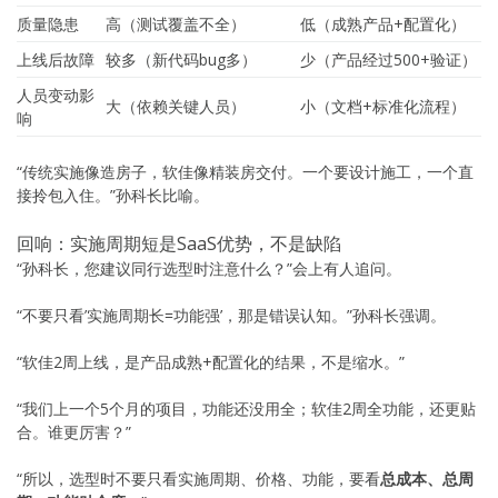
质量隐患
高（测试覆盖不全）
低（成熟产品+配置化）
上线后故障
较多（新代码bug多）
少（产品经过500+验证）
人员变动影
大（依赖关键人员）
小（文档+标准化流程）
响
“传统实施像造房子，软佳像精装房交付。一个要设计施工，一个直
接拎包入住。”孙科长比喻。
回响：实施周期短是SaaS优势，不是缺陷
“孙科长，您建议同行选型时注意什么？”会上有人追问。
“不要只看’实施周期长=功能强’，那是错误认知。”孙科长强调。
“软佳2周上线，是产品成熟+配置化的结果，不是缩水。”
“我们上一个5个月的项目，功能还没用全；软佳2周全功能，还更贴
合。谁更厉害？”
“所以，选型时不要只看实施周期、价格、功能，要看
总成本、总周