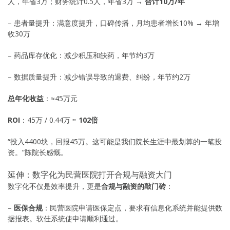
人，年省3万；财务统计0.5人，年省3万 →
合计10万/年
– 患者量提升：满意度提升，口碑传播，月均患者增长10% → 年增
收30万
– 药品库存优化：减少积压和缺药，年节约3万
– 数据质量提升：减少错误导致的退费、纠纷，年节约2万
总年化收益
：≈45万元
ROI
：45万 / 0.44万 ≈
102倍
“投入4400块，回报45万。这可能是我们院长生涯中最划算的一笔投
资。”陈院长感慨。
延伸：数字化为民营医院打开合规与融资大门
数字化不仅是效率提升，更是
合规与融资的敲门砖
：
–
医保合规
：民营医院申请医保定点，要求有信息化系统并能提供数
据报表。软佳系统使申请顺利通过。