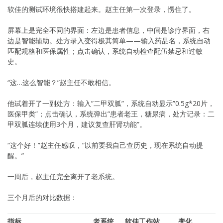
软佳的测试环境很快搭建起来。赵主任第一次登录，愣住了。
屏幕上是完全不同的界面：左边是患者信息，中间是诊疗界面，右
边是智能辅助。处方录入变得极其简单——输入药品名，系统自动
匹配规格和医保属性；点击确认，系统自动检查配伍禁忌和过敏
史。
“这…这么智能？”赵主任不敢相信。
他试着开了一副处方：输入”二甲双胍”，系统自动显示”0.5g*20片，
医保甲类”；点击确认，系统弹出”患者老王，糖尿病，处方记录：二
甲双胍连续使用3个月，建议复查肝肾功能”。
“这个好！”赵主任感叹，”以前要我自己查历史，现在系统自动提
醒。”
一周后，赵主任完全离开了老系统。
三个月后的对比数据：
指标
老系统
软佳工作站
变化