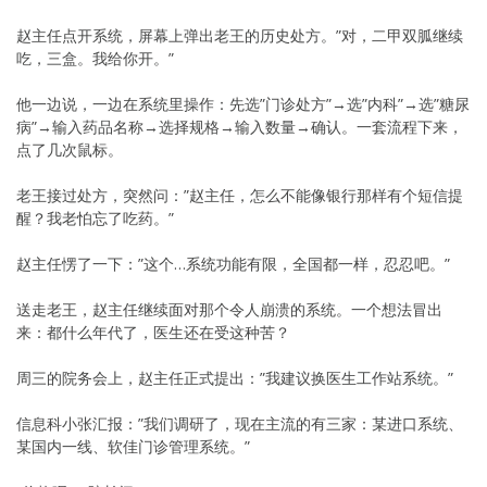
赵主任点开系统，屏幕上弹出老王的历史处方。”对，二甲双胍继续
吃，三盒。我给你开。”
他一边说，一边在系统里操作：先选”门诊处方”→选”内科”→选”糖尿
病”→输入药品名称→选择规格→输入数量→确认。一套流程下来，
点了几次鼠标。
老王接过处方，突然问：”赵主任，怎么不能像银行那样有个短信提
醒？我老怕忘了吃药。”
赵主任愣了一下：”这个…系统功能有限，全国都一样，忍忍吧。”
送走老王，赵主任继续面对那个令人崩溃的系统。一个想法冒出
来：都什么年代了，医生还在受这种苦？
周三的院务会上，赵主任正式提出：”我建议换医生工作站系统。”
信息科小张汇报：”我们调研了，现在主流的有三家：某进口系统、
某国内一线、软佳门诊管理系统。”