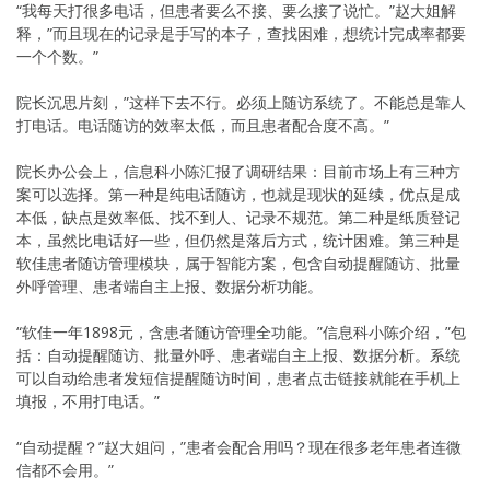
“我每天打很多电话，但患者要么不接、要么接了说忙。”赵大姐解
释，”而且现在的记录是手写的本子，查找困难，想统计完成率都要
一个个数。”
院长沉思片刻，”这样下去不行。必须上随访系统了。不能总是靠人
打电话。电话随访的效率太低，而且患者配合度不高。”
院长办公会上，信息科小陈汇报了调研结果：目前市场上有三种方
案可以选择。第一种是纯电话随访，也就是现状的延续，优点是成
本低，缺点是效率低、找不到人、记录不规范。第二种是纸质登记
本，虽然比电话好一些，但仍然是落后方式，统计困难。第三种是
软佳患者随访管理模块，属于智能方案，包含自动提醒随访、批量
外呼管理、患者端自主上报、数据分析功能。
“软佳一年1898元，含患者随访管理全功能。”信息科小陈介绍，”包
括：自动提醒随访、批量外呼、患者端自主上报、数据分析。系统
可以自动给患者发短信提醒随访时间，患者点击链接就能在手机上
填报，不用打电话。”
“自动提醒？”赵大姐问，”患者会配合用吗？现在很多老年患者连微
信都不会用。”