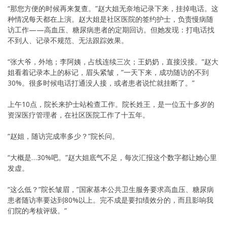
“那您方便的时候再来复查。”赵大姐无奈地记录下来，挂掉电话。这
种情况每天都在上演。赵大姐是社区医院的签约护士，负责慢病随
访工作——高血压、糖尿病患者的定期回访。但她发现：打电话找
不到人、记录不规范、无法跟踪效果。
“张大爷，外地；李阿姨，占线连续三次；王奶奶，直接没接。”赵大
姐看着记录本上的标记，眉头紧皱，”一天下来，成功随访的不到
30%。很多时候电话打通没人接，或者患者说忙就挂断了。”
上午10点，院长来护士站检查工作。院长姓王，是一位五十多岁的
资深医疗管理者，在社区医院工作了十五年。
“赵姐，随访完成率多少？”院长问。
“大概是…30%吧。”赵大姐底气不足，每次汇报这个数字都让她心里
发虚。
“这么低？”院长皱眉，”国家基本公共卫生服务要求高血压、糖尿病
患者随访率要达到80%以上。完不成是要扣绩效分的，而且影响我
们院的考核评级。”