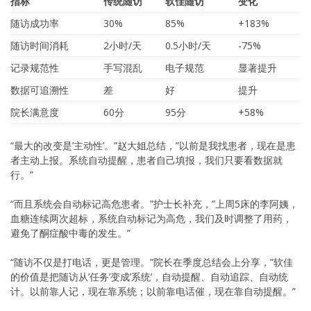
指标
传统随访
软佳随访
变化
随访成功率
30%
85%
+183%
随访时间消耗
2小时/天
0.5小时/天
-75%
记录规范性
手写混乱
电子规范
显著提升
数据可追溯性
差
好
提升
院长满意度
60分
95分
+58%
“最大的改变是’主动性’。”赵大姐总结，”以前是我找患者，现在是患
者主动上报。系统自动提醒，患者自己填报，我们只要看数据就
行。”
“而且系统会自动标记高危患者。”护士长补充，”上周5床的李阿姨，
血糖连续两次超标，系统自动标记为高危，我们及时调整了用药，
避免了酮症酸中毒的发生。”
“随访不仅是打电话，更是管理。”院长在季度总结会上分享，”软佳
的价值是把随访从’任务’变成’系统’，自动提醒、自动追踪、自动统
计。以前靠人记，现在靠系统；以前靠电话催，现在靠自动提醒。”