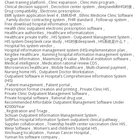
Chain training platform
,
Clinic expansion
,
Clinic mini program
,
Clinical decision support
,
Decoction center system
,
deepseek和HIS对接
,
Drug compatibility
,
Electronic prescription
,
EMR system application level 4
,
EMR/EHR
,
Ethnic Medicine Clinic Software
,
Family doctor contracting system
,
FHIR standard
,
Follow-up system
,
Free download hospital information system
,
Health clinic outpatient electronic prescription software
,
Healthcare authorities
,
Healthcare informatization
,
Healthcare private traffic
,
HIS System - Outpatient Management System
,
HIS system DeepSeek case study
,
HIS对接deepseek
,
HIS系统是什么？
,
Hospital his system vendor
,
Hospital information management system (HIS) implementation plan
,
Kingdee Healthcare
,
Kunming hospital information management system
,
Lingjian Information
,
Maximizing AI value
,
Medical institution software
,
Medical intelligence
,
Medication rational review CDS
,
Microservices healthcare
,
Mobile healthcare
,
Multi-channel payment
,
Nursing home HIS
,
Outpatient Doctor Workstation
,
Outpatient Software in Hospital’s Comprehensive Information System
(HIS)
,
Patient management
,
Patient portal
,
Prescription format creation and printing
,
Private Clinic HIS
,
Private Clinic Outpatient Management Software
,
Private hospital software
,
Rational drug use
,
Recommended Affordable Outpatient Management Software Under
¥2000/Year
,
Registration and Triage
,
Sichuan Outpatient Information Management System
,
SoftPlus Hospital Information System outpatient clinical pathway
,
Supplier collaboration
,
Township health center vaccination clinic HIS
,
Weiyi Software
,
Women’s and children’s hospital HIS
,
Xinchuang localization
,
Yunnan Cancer Hospital
,
Yunnan his software company
,