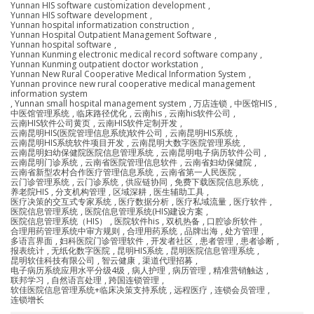
Yunnan HIS software customization development
,
Yunnan HIS software development
,
Yunnan hospital informatization construction
,
Yunnan Hospital Outpatient Management Software
,
Yunnan hospital software
,
Yunnan Kunming electronic medical record software company
,
Yunnan Kunming outpatient doctor workstation
,
Yunnan New Rural Cooperative Medical Information System
,
Yunnan province new rural cooperative medical management
information system
,
Yunnan small hospital management system
,
万店连锁
,
中医馆HIS
,
中医馆管理系统
,
临床路径优化
,
云南his
,
云南his软件公司
,
云南HIS软件公司黄页
,
云南HIS软件定制开发
,
云南昆明HIS(医院管理信息系统)软件公司
,
云南昆明HIS系统
,
云南昆明HIS系统软件项目开发
,
云南昆明大数字医院管理系统
,
云南昆明妇幼保健院医院信息管理系统
,
云南昆明电子病历软件公司
,
云南昆明门诊系统
,
云南省医院管理信息软件
,
云南省妇幼保健院
,
云南省新型农村合作医疗管理信息系统
,
云南省第一人民医院
,
云门诊管理系统
,
云门诊系统
,
供应链协同
,
免费下载医院信息系统
,
养老院HIS
,
分支机构管理
,
区域深耕
,
医生辅助工具
,
医疗决策的交互式专家系统
,
医疗数据分析
,
医疗私域流量
,
医疗软件
,
医院信息管理系统
,
医院信息管理系统(HIS)建设方案
,
医院信息管理系统（HIS）
,
医院软件his
,
双机热备
,
口腔诊所软件
,
合理用药管理系统中审方规则
,
合理用药系统
,
品牌出海
,
处方管理
,
多语言界面
,
妇科医院门诊管理软件
,
开发者社区
,
患者管理
,
患者诊断
,
报表统计
,
无纸化数字医院
,
昆明HIS系统
,
昆明医院信息管理系统
,
昆明软佳科技有限公司
,
智云健康
,
渠道代理招募
,
电子病历系统应用水平分级4级
,
病人护理
,
病历管理
,
精准营销触达
,
联邦学习
,
自然语言处理
,
跨国连锁管理
,
软佳医院信息管理系统+临床决策支持系统
,
远程医疗
,
连锁会员管理
,
连锁增长