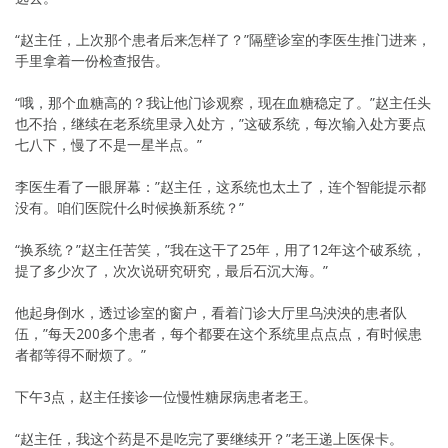
“赵主任，上次那个患者后来怎样了？”隔壁诊室的李医生推门进来，
手里拿着一份检查报告。
“哦，那个血糖高的？我让他门诊观察，现在血糖稳定了。”赵主任头
也不抬，继续在老系统里录入处方，”这破系统，每次输入处方要点
七八下，慢了不是一星半点。”
李医生看了一眼屏幕：”赵主任，这系统也太土了，连个智能提示都
没有。咱们医院什么时候换新系统？”
“换系统？”赵主任苦笑，”我在这干了25年，用了12年这个破系统，
提了多少次了，次次说研究研究，最后石沉大海。”
他起身倒水，透过诊室的窗户，看着门诊大厅里乌泱泱的患者队
伍，”每天200多个患者，每个都要在这个系统里点点点，有时候患
者都等得不耐烦了。”
下午3点，赵主任接诊一位慢性糖尿病患者老王。
“赵主任，我这个药是不是吃完了要继续开？”老王递上医保卡。