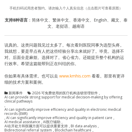
手机扫码试用患者预约。请勿输入个人真实信息（点击图片可查看原图）
支持8种语言
：简体中文、繁体中文、香港中文、English、藏文、泰
文、老挝语、越南语
说真的。这类问题我见过太多了。每次看到医院同事为选型头疼。
我就想，要是早点有人把这些经验分享出来就好了。毕竟。选择不
对。后面全是麻烦。选择对了。省心省力。还能提升整个机构的运
行效率。希望这篇能帮到正在纠结的你。
你如果有具体需求。也可以去
www.kmhis.com
看看。那里有更详
细的技术方案和案例。
新闻事件
2026 可免费使用的医疗机构连锁管理软件
,
AI can provide strong support for medical decision-making by offering
clinical pathways
,
AI can significantly improve efficiency and quality in electronic medical
records (EMR)
,
AI can significantly improve efficiency and quality in patient care
,
AI medical assistance
,
AI医疗辅助
,
AI在开处方和医嘱方面可以提供重要支持
,
BI data analysis
,
Bidirectional referral system
,
Blockchain healthcare
,