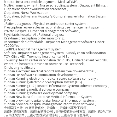
Medical insurance mobile payment
,
Medical YMYL
,
Multi-channel payment
,
Nurse scheduling system
,
Outpatient Billing.
,
Outpatient doctor workstation screenshot
,
Outpatient Nurse Workstation
,
Outpatient Software in Hospital’s Comprehensive Information System
(HIS)
,
Patient diagnosis
,
Physical examination center system
,
Prescription review rules in rational drug use management system
,
Private Hospital Outpatient Management Software
,
Psychiatric hospital AI
,
Rational drug use
,
Real-time prescription order monitoring
,
Recommended Affordable Outpatient Management Software Under
¥2000/Year
,
SoftPlus hospital management system
,
SoftPlus Outpatient Management System
,
Supply chain collaboration
,
TCM Clinic HIS
,
Township health center HIS
,
Township health center vaccination clinic HIS
,
Unified patient records
,
Where do hospitals in Yunnan province use DeepSeek
,
Xinchuang healthcare
,
Yunnan electronic medical record system free download trial
,
Yunnan HIS software customization development
,
Yunnan Kunming electronic medical record software company
,
Yunnan Kunming electronic prescription system (EPS)
,
Yunnan Kunming HIS (Hospital Information System) software company
,
Yunnan Kunming medical software company
,
Yunnan Kunming software development company
,
Yunnan New Rural Cooperative Medical Information System
,
Yunnan province hospital digital hospital information system
,
Yunnan province hospital management information software
,
专科医院支持
,
临床路径优化
,
云南his
,
云南HIS系统工程师
,
云南HIS解决方案
,
云南his软件公司
,
云南HIS软件公司黄页
,
云南HIS软件厂家
,
云南医院软件
,
云南小型医院管理系统
,
云南新农合信息系统
,