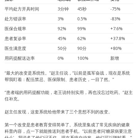
平均处方开具时间
3分钟
45秒
-75%
处方错误率
3%
0.5%
-83%
医保合规率
92%
99%
+7.6%
患者复诊率
45%
62%
+37.8%
医生满意度
50分
90分
+80%
用药提醒送达率
0%
100%
新增
“最大的改变是系统性。”赵主任说，”以前是孤军奋战，现在是系统
帮我盯着：配伍禁忌、医保限制、患者历史，一目了然。”
“患者端的用药提醒功能，老王说特别实用，再也没忘过吃药。”赵主
任补充。
赵主任发现，这套系统给他带来了三个意想不到的改变。
第一个改变是患者教育变得简单了。系统里集成了常见疾病的健康
科普内容，点一下就能推送到患者手机。”以前患者问’糖尿病要注意
什么’，我说多了他们记不住，现在系统自动发，他们可以随时看。”