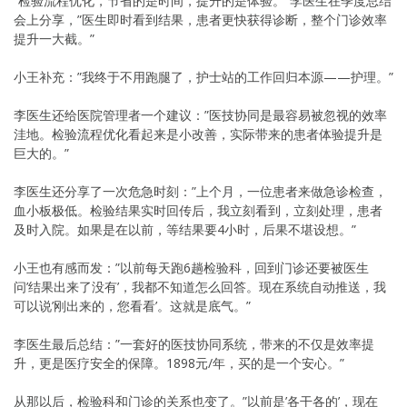
“检验流程优化，节省的是时间，提升的是体验。”李医生在季度总结
会上分享，”医生即时看到结果，患者更快获得诊断，整个门诊效率
提升一大截。”
小王补充：”我终于不用跑腿了，护士站的工作回归本源——护理。”
李医生还给医院管理者一个建议：”医技协同是最容易被忽视的效率
洼地。检验流程优化看起来是小改善，实际带来的患者体验提升是
巨大的。”
李医生还分享了一次危急时刻：”上个月，一位患者来做急诊检查，
血小板极低。检验结果实时回传后，我立刻看到，立刻处理，患者
及时入院。如果是在以前，等结果要4小时，后果不堪设想。”
小王也有感而发：”以前每天跑6趟检验科，回到门诊还要被医生
问’结果出来了没有’，我都不知道怎么回答。现在系统自动推送，我
可以说’刚出来的，您看看’。这就是底气。”
李医生最后总结：”一套好的医技协同系统，带来的不仅是效率提
升，更是医疗安全的保障。1898元/年，买的是一个安心。”
从那以后，检验科和门诊的关系也变了。”以前是’各干各的’，现在