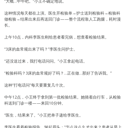
“大概…中午吧。”小王不确定地说。
这种情况每天都在上演。医生开检验单→护士送到检验科→检验科
做检验→结果出来后再送回门诊——整个流程靠人工跑腿，耗时漫
长。
上午10点，内科李医生刚给患者看完病，想查看检验结果。
“3床的血常规出来了吗？”李医生问护士。
“还没送过来，我打电话问问。”小王拿起电话。
“检验科吗？3床的血常规好了吗？…正在做…那好了告诉我。”
这种”打电话问”每天要重复几十次。
中午12点，小王终于拿到第一批检验结果。她骑着自行车，从检验
科送到门诊一楼——来回10分钟。
“医生，结果来了。”小王把单子递给李医生。
李医生看着检验报告，皱起眉头：”怎么这么久才出来？患者从早上