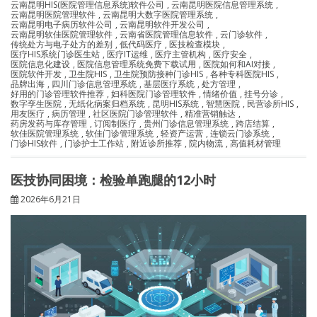
云南昆明HIS(医院管理信息系统)软件公司
,
云南昆明医院信息管理系统
,
云南昆明医院管理软件
,
云南昆明大数字医院管理系统
,
云南昆明电子病历软件公司
,
云南昆明软件开发公司
,
云南昆明软佳医院管理软件
,
云南省医院管理信息软件
,
云门诊软件
,
传统处方与电子处方的差别
,
低代码医疗
,
医技检查模块
,
医疗HIS系统门诊医生站
,
医疗IT运维
,
医疗主管机构
,
医疗安全
,
医院信息化建设
,
医院信息管理系统免费下载试用
,
医院如何和AI对接
,
医院软件开发
,
卫生院HIS
,
卫生院预防接种门诊HIS
,
各种专科医院HIS
,
品牌出海
,
四川门诊信息管理系统
,
基层医疗系统
,
处方管理
,
好用的门诊管理软件推荐
,
妇科医院门诊管理软件
,
情绪价值
,
挂号分诊
,
数字孪生医院
,
无纸化病案归档系统
,
昆明HIS系统
,
智慧医院
,
民营诊所HIS
,
用友医疗
,
病历管理
,
社区医院门诊管理软件
,
精准营销触达
,
药房发药与库存管理
,
订阅制医疗
,
贵州门诊信息管理系统
,
跨店结算
,
软佳医院管理系统
,
软佳门诊管理系统
,
轻资产运营
,
连锁云门诊系统
,
门诊HIS软件
,
门诊护士工作站
,
附近诊所推荐
,
院内物流
,
高值耗材管理
医技协同困境：检验单跑腿的12小时
2026年6月21日