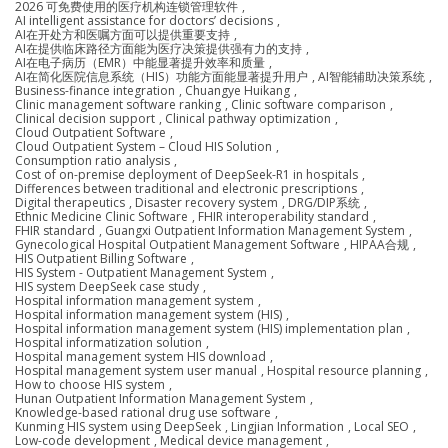
2026 可免费使用的医疗机构连锁管理软件
,
AI intelligent assistance for doctors’ decisions
,
AI在开处方和医嘱方面可以提供重要支持
,
AI在提供临床路径方面能为医疗决策提供强有力的支持
,
AI在电子病历（EMR）中能显著提升效率和质量
,
AI在简化医院信息系统（HIS）功能方面能显著提升用户
,
AI智能辅助决策系统
,
Business-finance integration
,
Chuangye Huikang
,
Clinic management software ranking
,
Clinic software comparison
,
Clinical decision support
,
Clinical pathway optimization
,
Cloud Outpatient Software
,
Cloud Outpatient System – Cloud HIS Solution
,
Consumption ratio analysis
,
Cost of on-premise deployment of DeepSeek-R1 in hospitals
,
Differences between traditional and electronic prescriptions
,
Digital therapeutics
,
Disaster recovery system
,
DRG/DIP系统
,
Ethnic Medicine Clinic Software
,
FHIR interoperability standard
,
FHIR standard
,
Guangxi Outpatient Information Management System
,
Gynecological Hospital Outpatient Management Software
,
HIPAA合规
,
HIS Outpatient Billing Software
,
HIS System - Outpatient Management System
,
HIS system DeepSeek case study
,
Hospital information management system
,
Hospital information management system (HIS)
,
Hospital information management system (HIS) implementation plan
,
Hospital informatization solution
,
Hospital management system HIS download
,
Hospital management system user manual
,
Hospital resource planning
,
How to choose HIS system
,
Hunan Outpatient Information Management System
,
Knowledge-based rational drug use software
,
Kunming HIS system using DeepSeek
,
Lingjian Information
,
Local SEO
,
Low-code development
,
Medical device management
,