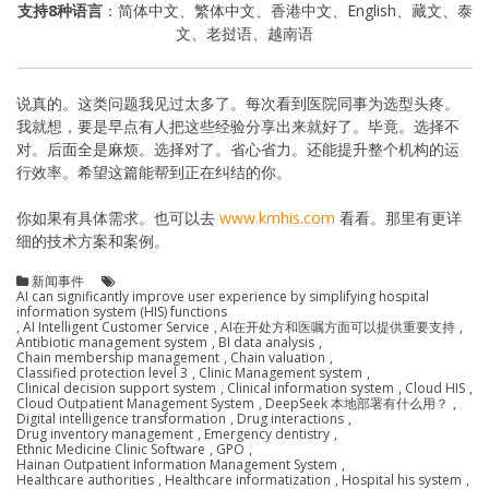
支持8种语言
：简体中文、繁体中文、香港中文、English、藏文、泰
文、老挝语、越南语
说真的。这类问题我见过太多了。每次看到医院同事为选型头疼。
我就想，要是早点有人把这些经验分享出来就好了。毕竟。选择不
对。后面全是麻烦。选择对了。省心省力。还能提升整个机构的运
行效率。希望这篇能帮到正在纠结的你。
你如果有具体需求。也可以去
www.kmhis.com
看看。那里有更详
细的技术方案和案例。
新闻事件
AI can significantly improve user experience by simplifying hospital
information system (HIS) functions
,
AI Intelligent Customer Service
,
AI在开处方和医嘱方面可以提供重要支持
,
Antibiotic management system
,
BI data analysis
,
Chain membership management
,
Chain valuation
,
Classified protection level 3
,
Clinic Management system
,
Clinical decision support system
,
Clinical information system
,
Cloud HIS
,
Cloud Outpatient Management System
,
DeepSeek 本地部署有什么用？
,
Digital intelligence transformation
,
Drug interactions
,
Drug inventory management
,
Emergency dentistry
,
Ethnic Medicine Clinic Software
,
GPO
,
Hainan Outpatient Information Management System
,
Healthcare authorities
,
Healthcare informatization
,
Hospital his system
,