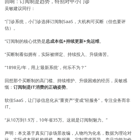
回响：订阅制是趋势，特别对中小门诊
吴敏建议同行：
“门诊系统，小门诊选择订阅制SaaS，大机构可买断（但也要评
估）。
“订阅制的核心优势是
总成本低+持续更新+免运维
。
“买断制看似拥有，实际被绑定、持续投入、升级痛苦。
“1898元/年，用上’最新系统’，何乐不为？”
回想那个买断制的高门槛、持续维护、升级困难的经历，吴敏感
慨：
订阅制是IT消费的正确姿势
。
软佳SaaS，让门诊信息化从”重资产”变成”轻服务”，专注业务而非
IT。
“从10万到1.9万，10年省35万。这就是订阅制魅力。”
声明：本文基于真实门诊场景改编，人物均为化名，数据为理论对
比，实际成本因机构规模、数据量、定制需求而异。产品功能与价