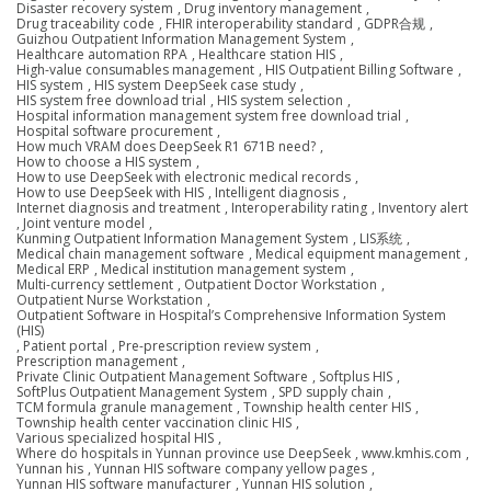
Disaster recovery system
,
Drug inventory management
,
Drug traceability code
,
FHIR interoperability standard
,
GDPR合规
,
Guizhou Outpatient Information Management System
,
Healthcare automation RPA
,
Healthcare station HIS
,
High-value consumables management
,
HIS Outpatient Billing Software
,
HIS system
,
HIS system DeepSeek case study
,
HIS system free download trial
,
HIS system selection
,
Hospital information management system free download trial
,
Hospital software procurement
,
How much VRAM does DeepSeek R1 671B need?
,
How to choose a HIS system
,
How to use DeepSeek with electronic medical records
,
How to use DeepSeek with HIS
,
Intelligent diagnosis
,
Internet diagnosis and treatment
,
Interoperability rating
,
Inventory alert
,
Joint venture model
,
Kunming Outpatient Information Management System
,
LIS系统
,
Medical chain management software
,
Medical equipment management
,
Medical ERP
,
Medical institution management system
,
Multi-currency settlement
,
Outpatient Doctor Workstation
,
Outpatient Nurse Workstation
,
Outpatient Software in Hospital’s Comprehensive Information System
(HIS)
,
Patient portal
,
Pre-prescription review system
,
Prescription management
,
Private Clinic Outpatient Management Software
,
Softplus HIS
,
SoftPlus Outpatient Management System
,
SPD supply chain
,
TCM formula granule management
,
Township health center HIS
,
Township health center vaccination clinic HIS
,
Various specialized hospital HIS
,
Where do hospitals in Yunnan province use DeepSeek
,
www.kmhis.com
,
Yunnan his
,
Yunnan HIS software company yellow pages
,
Yunnan HIS software manufacturer
,
Yunnan HIS solution
,