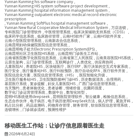
Yunnan Kunming his software company
,
Yunnan Kunming HIS system software project development
,
Yunnan Kunming hospital information management system
,
Yunnan Kunming outpatient electronic medical record electronic
prescription
,
Yunnan Kunming SoftPlus hospital management software
,
Yunnan New Rural Cooperative Medical Information System
,
万店连锁
,
专科医院门诊管理软件
,
中医馆管理系统
,
临床决策辅助支持系统（CDSS）
,
临床药学信息系统
,
临床路径管理
,
云南HIS软件厂家
,
云南HIS软件开发
,
云南小型医院管理系统
,
云南新农合信息系统
,
云南昆明妇幼保健院医院信息管理系统
,
云南昆明电子处方Electronic Prescription System(EPS)
,
云南昆明社区卫生医院HIS系统
,
云南昆明门诊医生工作站
,
云南省医院数字化医院信息系统
,
云南省第三人民医院
,
云南美容医院HIS系统
,
云原生架构
,
云门诊管理系统
,
互联网诊疗
,
人类优化
,
供应商协同
,
儿童医院AI
,
养老院HIS
,
区块链医疗
,
医疗ERP
,
医疗决策的交互式专家系统
,
医疗安全
,
医疗服务站HIS
,
医疗纠纷预防
,
医疗自动化RPA
,
医疗软件开发
,
医院信息化方案
,
医院信息管理系统（HIS）
,
医院智能化升级
,
卫生医疗服务站HIS
,
卫生院预防接种门诊HIS
,
历史数据清洗
,
合理用药
,
基层医疗系统
,
复诊提醒
,
妇女儿童医院HIS
,
广西门诊信息管理系统
,
当天预约
,
患者体验优化
,
患者诊断
,
情绪价值
,
抗菌药强度
,
数字化门诊运营管理系统
,
数据中台
,
数智化转型
,
昆明HIS系统使用deepseek
,
昆明医院管理软件
,
智云健康
,
检验信息系统
,
生态合作伙伴
,
电子病历
,
电子病历使用DeepSeek方法
,
病人护理
,
紧急牙科
,
耗占比分析
,
药品追溯码
,
药物库存管理
,
财务管理
,
软佳医院信息管理系统
,
连锁增长
,
门诊就诊流程
,
预测性维护
移动医生工作站：让诊疗信息跟着医生走
2026年6月24日