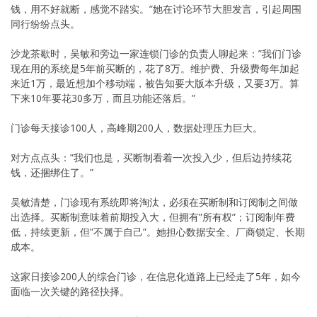
钱，用不好就断，感觉不踏实。”她在讨论环节大胆发言，引起周围
同行纷纷点头。
沙龙茶歇时，吴敏和旁边一家连锁门诊的负责人聊起来：”我们门诊
现在用的系统是5年前买断的，花了8万。维护费、升级费每年加起
来近1万，最近想加个移动端，被告知要大版本升级，又要3万。算
下来10年要花30多万，而且功能还落后。”
门诊每天接诊100人，高峰期200人，数据处理压力巨大。
对方点点头：”我们也是，买断制看着一次投入少，但后边持续花
钱，还捆绑住了。”
吴敏清楚，门诊现有系统即将淘汰，必须在买断制和订阅制之间做
出选择。买断制意味着前期投入大，但拥有”所有权”；订阅制年费
低，持续更新，但”不属于自己”。她担心数据安全、厂商锁定、长期
成本。
这家日接诊200人的综合门诊，在信息化道路上已经走了5年，如今
面临一次关键的路径抉择。