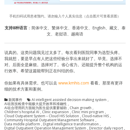
手机扫码试用患者预约。请勿输入个人真实信息（点击图片可查看原图）
支持8种语言
：简体中文、繁体中文、香港中文、English、藏文、泰
文、老挝语、越南语
说真的。这类问题我见过太多了。每次看到医院同事为选型头疼。
我就想，要是早点有人把这些经验分享出来就好了。毕竟。选择不
对。后面全是麻烦。选择对了。省心省力。还能提升整个机构的运
行效率。希望这篇能帮到正在纠结的你。
你如果有具体需求。也可以去
www.kmhis.com
看看。那里有更详
细的技术方案和案例。
新闻事件
AI intelligent assisted decision-making system
,
AI在医技检查中能极大提升效率和准确性
,
AI在合理用药方面能为医生提供重要辅助
,
Chain growth
,
Children's hospital AI
,
Clinic expansion
,
Clinic mini program
,
Cloud Outpatient System – Cloud HIS Solution
,
Cloud-native HIS
,
Community Hospital Outpatient Management Software
,
Data middle platform
,
Digital intelligence transformation
,
Digital Outpatient Operation Management System
,
Director daily report
,