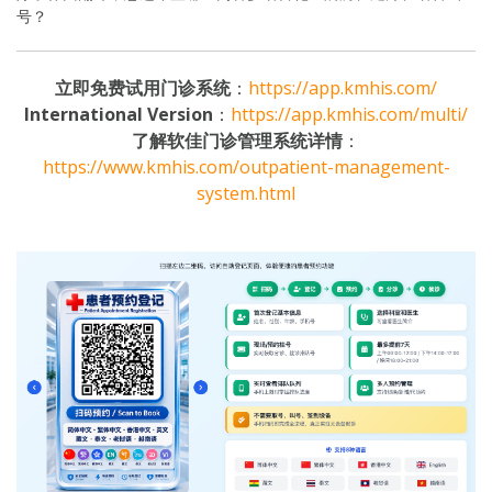
号？
立即免费试用门诊系统
：
https://app.kmhis.com/
International Version
：
https://app.kmhis.com/multi/
了解软佳门诊管理系统详情
：
https://www.kmhis.com/outpatient-management-
system.html