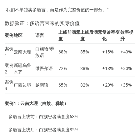
“我们不单独卖多语言，而是作为完整价值的一部分。”
数据验证：多语言带来的实际价值
上线前满意
上线后满意
复诊率变
效率提
案例
地区
语言
度
度
化
升
案例
白族语/彝
云南大理
68%
85%
+15%
+40%
1
族语
案例
新疆乌鲁
维吾尔语
72%
88%
+18%
+30%
2
木齐
案例
广西边境
越南语
65%
82%
+20%
+35%
3
案例1：云南大理（白族、彝族）
– 多语言上线前：白族患者满意度68%
– 多语言上线后：白族患者满意度85%