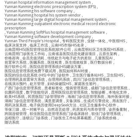
Yunnan hospital information management system
,
Yunnan Kunming electronic prescription system (EPS)
,
Yunnan Kunming his software company
,
Yunnan Kunming hospital his system vendor
,
Yunnan Kunming large digital hospital management system
,
Yunnan Kunming outpatient electronic medical record electronic
prescription
,
Yunnan Kunming SoftPlus hospital management software
,
Yunnan Kunming software development company
,
Yunnan Third People's Hospital
,
专科医院支持
,
业财一体化
,
中医馆HIS
,
临床决策支持
,
临床工作流
,
云南HIS市场HIS名录
,
云南昆明HIS(医院管理信息系统)软件公司
,
云南昆明社区卫生医院HIS系统
,
云南昆明门诊医生工作站
,
云南省县医院信息化建设项目
,
云原生架构
,
价格咨询
,
会员充值消耗
,
传统处方与电子处方的差别
,
儿童医院AI
,
前置审方系统
,
医嘱系统
,
医技检查
,
医生绩效核算
,
医疗数据分析
,
医疗软件公司
,
医院信息管理系统(HIS)建设方案
,
医院信息管理系统免费下载试用
,
医院如何和AI对接
,
医院的综合信息系统 (HIS) 中的门诊软件
,
卫生医疗服务站HIS
,
卫生院HIS
,
合理用药及前置审方系统
,
合理用药系统
,
四川门诊信息管理系统
,
在线演示预约
,
处方管理
,
妇幼保健院HIS
,
家庭医生签约
,
广西门诊信息管理系统
,
患者标签化
,
慢病管理系统
,
成都门诊信息管理系统
,
抗菌药强度
,
数字技能培训
,
昆明医院信息管理系统
,
智能诊断
,
本地化支持
,
欧美HIS系统
,
民营医院门诊管理软件
,
海南门诊信息管理系统
,
海外医保对接
,
湖南门诊信息管理系统
,
满意度调查
,
灾备演练
,
生成式引擎优化
,
用友医疗
,
用药决策系统
,
电子病历使用DeepSeek方法
,
社区卫生服务中心软件
,
等保三级
,
统一对账平台
,
自然语言处理
,
药房发药与库存管理
,
诊所备案制
,
跨国连锁管理
,
软佳医院信息管理系统门诊临床路径
,
软佳门诊管理系统
,
远程医疗
,
连锁云门诊系统
,
门诊医生工作站屏幕截图
,
门诊系统价格
,
随访系统