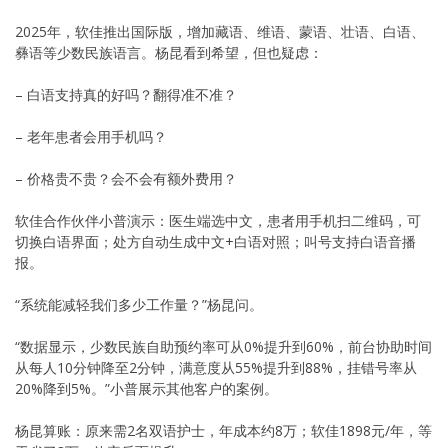
2025年，软佳推出国际版，增加藏语、维语、蒙语、壮语、白语、
彝语等少数民族语言。杨昆看到希望，但也疑虑：
– 白语支持真的好吗？翻得准不准？
– 老年患者会用手机吗？
– 价格贵不贵？会不会有额外费用？
软佳合作伙伴小普演示：医生端选中文，患者用手机扫二维码，可
切换白语界面；处方自动生成中文+白语对照；叫号支持白语音播
报。
“系统能减轻我们多少工作量？”杨昆问。
“数据显示，少数民族自助预约率可从0%提升到60%，前台协助时间
从每人10分钟降至2分钟，满意度从55%提升到88%，挂错号率从
20%降到5%。”小普展示其他客户的案例。
杨昆算账：原来需2名双语护士，年成本约8万；软佳1898元/年，等