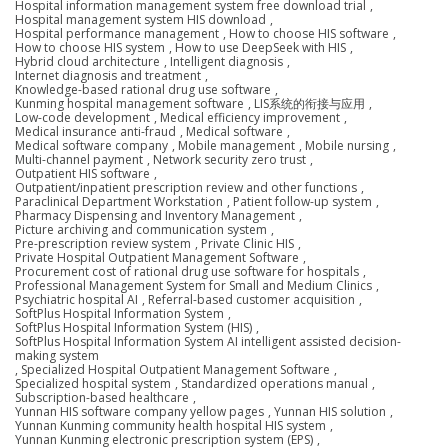
Hospital information management system free download trial
,
Hospital management system HIS download
,
Hospital performance management
,
How to choose HIS software
,
How to choose HIS system
,
How to use DeepSeek with HIS
,
Hybrid cloud architecture
,
Intelligent diagnosis
,
Internet diagnosis and treatment
,
Knowledge-based rational drug use software
,
Kunming hospital management software
,
LIS系统的衔接与应用
,
Low-code development
,
Medical efficiency improvement
,
Medical insurance anti-fraud
,
Medical software
,
Medical software company
,
Mobile management
,
Mobile nursing
,
Multi-channel payment
,
Network security zero trust
,
Outpatient HIS software
,
Outpatient/inpatient prescription review and other functions
,
Paraclinical Department Workstation
,
Patient follow-up system
,
Pharmacy Dispensing and Inventory Management
,
Picture archiving and communication system
,
Pre-prescription review system
,
Private Clinic HIS
,
Private Hospital Outpatient Management Software
,
Procurement cost of rational drug use software for hospitals
,
Professional Management System for Small and Medium Clinics
,
Psychiatric hospital AI
,
Referral-based customer acquisition
,
SoftPlus Hospital Information System
,
SoftPlus Hospital Information System (HIS)
,
SoftPlus Hospital Information System AI intelligent assisted decision-
making system
,
Specialized Hospital Outpatient Management Software
,
Specialized hospital system
,
Standardized operations manual
,
Subscription-based healthcare
,
Yunnan HIS software company yellow pages
,
Yunnan HIS solution
,
Yunnan Kunming community health hospital HIS system
,
Yunnan Kunming electronic prescription system (EPS)
,