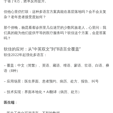
于省了8万，效率反而提升。
但他心里仍打鼓：这种多语言方案真能在基层落地吗？会不会太复
杂？老年患者接受度如何？
那个傍晚，杨昆看着诊所里几位迷茫的少数民族老人，心里问：我
们真的能为他们提供平等的医疗服务吗？软佳这个方案，会是答案
吗？
软佳的应对：从”中英双文”到”8语言全覆盖”
软佳2022年起强化多语言：
– 覆盖：中文（简繁）、英语、藏语、维语、蒙语、壮语、白语、彝
语（8种）
– 应用场景：医生界面、患者预约、病历、处方、报告、叫号
– 技术实现：界面本地化 + AI翻译（病历、处方）
医生端
：
– 医生工作台可选语言，不影响数据