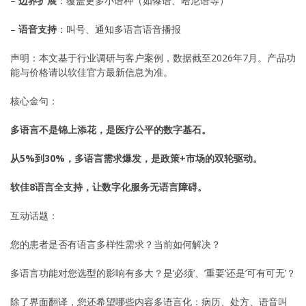
–
边界扩展
：覆盖更多小语种（如傣语、哈尼语等）
–
语音支持
：叫号、通知多语言语音播报
声明：本文基于行业调研与客户案例，数据截至2026年7月。产品功
能与价格请以软佳官方最新信息为准。
核心金句：
多语言不是锦上添花，是医疗公平的数字基石。
从5%到30%，多语言需求爆发，是政策+市场的双轮驱动。
软佳8语言全支持，让数字化服务无语言障碍。
互动话题：
您的患者是否有语言多样性需求？当前如何解决？
多语言功能对您选型的影响有多大？是’必须’、’重要’还是’可有可无’？
除了界面翻译，您还希望哪些内容多语言化：病历、处方、语音叫