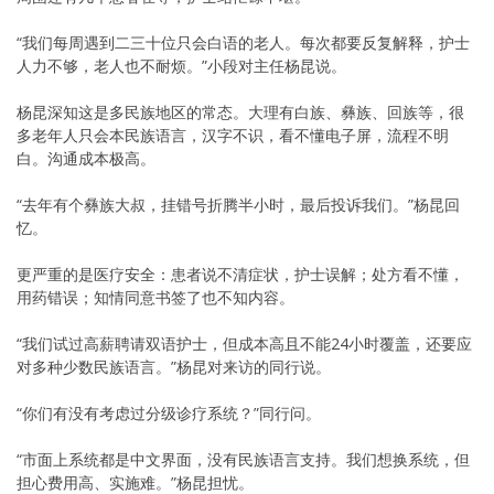
“我们每周遇到二三十位只会白语的老人。每次都要反复解释，护士
人力不够，老人也不耐烦。”小段对主任杨昆说。
杨昆深知这是多民族地区的常态。大理有白族、彝族、回族等，很
多老年人只会本民族语言，汉字不识，看不懂电子屏，流程不明
白。沟通成本极高。
“去年有个彝族大叔，挂错号折腾半小时，最后投诉我们。”杨昆回
忆。
更严重的是医疗安全：患者说不清症状，护士误解；处方看不懂，
用药错误；知情同意书签了也不知内容。
“我们试过高薪聘请双语护士，但成本高且不能24小时覆盖，还要应
对多种少数民族语言。”杨昆对来访的同行说。
“你们有没有考虑过分级诊疗系统？”同行问。
“市面上系统都是中文界面，没有民族语言支持。我们想换系统，但
担心费用高、实施难。”杨昆担忧。