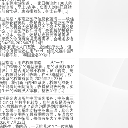
广东东莞南城街道，一家日接诊约100人的
民营诊所，早上8点半，负责人刘伟已经站
在前台忙碌。患者排着队，护士在手 […]
行业洞察：东南亚医疗信息化蓝海——软佳
的国际化轻骑兵，您是否关注东南亚医疗市
场？认为机会大还是挑战大？最大的挑战是
什么，中国医疗软件出海，您觉得优势是什
么：成本、敏捷，还是贴近新兴市场需求，
如果您的诊所有跨境患者需求，会考虑多语
言SaaS吗
2026年7月24日
"曼谷有庞大人口基数，旅游医疗发达，但
我们诊所管理还在用Excel，信息化连中国5
年前都不如。"泰国曼谷XX诊 […]
选型指南：用户权限策略——从"一刀
切"到"精细化"的选型逻辑，您的系统权限如
何设计？是否满足最小权限，员工转岗、离
职，权限能及时回收吗，在HIS选型时，权
限体系的权重有多高
2026年7月23日
"杨明，我们新上的HIS系统，权限乱成粥！
护士能看到全院病历，收费员能改药价，实
习生开的医嘱没人审核。整改又怕 […]
柬埔寨金边诊所的中国游客服务：中英柬三
语 clinics 的数字化转型，您的诊所是否有外
籍/少数民族患者？语言沟通遇到过哪些问
题，如果一套系统支持中英柬三语，您会为
跨境患者使用吗？最看重哪方面，多语言功
能对您的业务拓展，价值有多大？主要吸引
2026年7月22日
"陈医生，我的药，一天吃几次？"一位柬埔