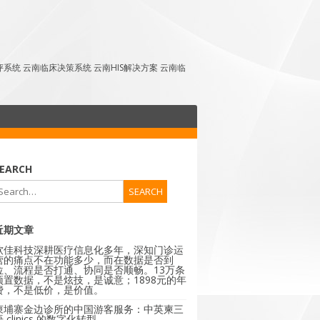
点评系统 云南临床决策系统 云南HIS解决方案 云南临
EARCH
近期文章
软佳科技深耕医疗信息化多年，深知门诊运
营的痛点不在功能多少，而在数据是否到
位、流程是否打通、协同是否顺畅。13万条
预置数据，不是炫技，是诚意；1898元的年
费，不是低价，是价值。
柬埔寨金边诊所的中国游客服务：中英柬三
 clinics 的数字化转型