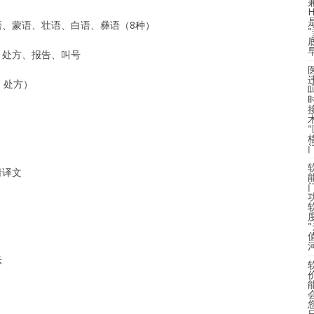
语、蒙语、壮语、白语、彝语（8种）
、处方、报告、叫号
、处方）
请译文
度
示