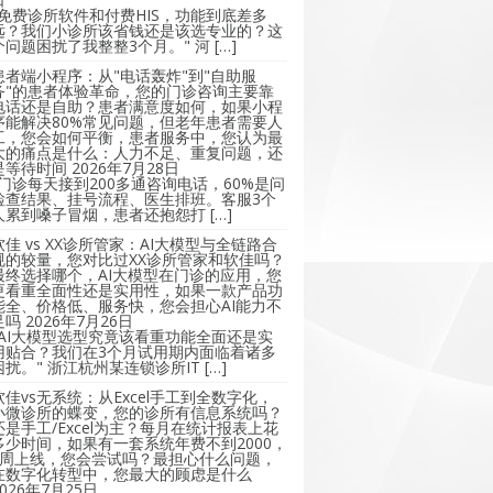
"免费诊所软件和付费HIS，功能到底差多
远？我们小诊所该省钱还是该选专业的？这
个问题困扰了我整整3个月。" 河 […]
患者端小程序：从"电话轰炸"到"自助服
务"的患者体验革命，您的门诊咨询主要靠
电话还是自助？患者满意度如何，如果小程
序能解决80%常见问题，但老年患者需要人
工，您会如何平衡，患者服务中，您认为最
大的痛点是什么：人力不足、重复问题，还
是等待时间
2026年7月28日
"门诊每天接到200多通咨询电话，60%是问
检查结果、挂号流程、医生排班。客服3个
人累到嗓子冒烟，患者还抱怨打 […]
软佳 vs XX诊所管家：AI大模型与全链路合
规的较量，您对比过XX诊所管家和软佳吗？
最终选择哪个，AI大模型在门诊的应用，您
更看重全面性还是实用性，如果一款产品功
能全、价格低、服务快，您会担心AI能力不
足吗
2026年7月26日
"AI大模型选型究竟该看重功能全面还是实
用贴合？我们在3个月试用期内面临着诸多
困扰。" 浙江杭州某连锁诊所IT […]
软佳vs无系统：从Excel手工到全数字化，
小微诊所的蝶变，您的诊所有信息系统吗？
还是手工/Excel为主？每月在统计报表上花
多少时间，如果有一套系统年费不到2000，
2周上线，您会尝试吗？最担心什么问题，
在数字化转型中，您最大的顾虑是什么
2026年7月25日