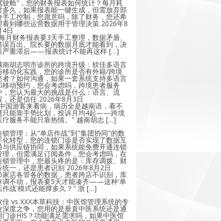
驾驶舱"，您的财务报表如何统计？每月耗
时多久，如果报表能一键生成，但需放弃部
分手工控制，您愿意吗，除了财务，您还希
望看到哪些运营数据用于管理决策
2026年8
月4日
"每月财务报表要3天手工整理，数据矛盾、
错误百出。院长要的数据月底才能看到，决
策严重滞后——报表统计不能再这样 […]
越南胡志明市诊所的跨境升级：软佳多语言
与移动化实践，您的诊所是否有外籍/跨境
患者？如何沟通，如果一套系统支持多语言
和移动预约，您会考虑吗，跨境患者服务
中，您认为最大的挑战是什么：语言、流
程，还是信任
2026年8月3日
"中国游客来看病，病历全是越南语，看不
懂只能靠手势比划，投诉月均4起——跨境
医疗服务不能只靠热情。" 越南胡志 […]
连锁管理：从"单店作战"到"集团协同"的数
字化转型，您的连锁门诊是否实现了数据互
通与供应链协同，如果系统能免费开通连锁
管理，但需满足订阅条件，您会考虑吗，在
连锁管理中，您最头疼的是：库存调拨、财
务统一，还是患者识别
2026年8月2日
"5家店各管各的数据，患者跨店不识别，库
存调不动，报表要5天才能凑齐——这种'单
店作战'模式还能撑多久？" 浙 […]
软佳 vs XXX本草科技：中医馆管理系统的专
业深度之争，您用的是垂直中医系统还是通
用门诊HIS？功能满足需求吗，如果中医馆