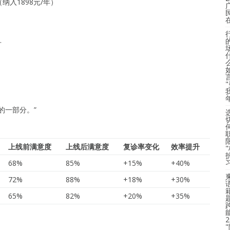
（纳入1898元/年）
可
的一部分。”
上线前满意度
上线后满意度
复诊率变化
效率提升
68%
85%
+15%
+40%
72%
88%
+18%
+30%
65%
82%
+20%
+35%