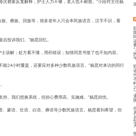
每次都要反复解释，护士人力不够，老人也不耐烦。”小段对主任杨
白族、彝族、回族等，很多老年人只会本民族语言，汉字不识，看
。
最后投诉我们。”杨昆回忆。
护士误解；处方看不懂，用药错误；知情同意书签了也不知内容。
不能24小时覆盖，还要应对多种少数民族语言。”杨昆对来访的同行
问。
支持。我们想换系统，但担心费用高、实施难。”杨昆担忧。
维语、蒙语、壮语、白语、彝语等少数民族语言。杨昆看到希望，但