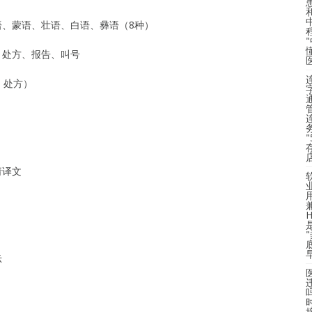
语、蒙语、壮语、白语、彝语（8种）
、处方、报告、叫号
、处方）
请译文
示