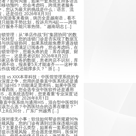
患者？如何沟通，如果一套系统支持多语言
和移动预约，您会考虑吗，跨境患者服务
中，您认为最大的挑战是什么：语言、流
程，还是信任
2026年8月3日
"中国游客来看病，病历全是越南语，看不
懂只能靠手势比划，投诉月均4起——跨境
医疗服务不能只靠热情。" 越南胡志 […]
连锁管理：从"单店作战"到"集团协同"的数
字化转型，您的连锁门诊是否实现了数据互
通与供应链协同，如果系统能免费开通连锁
管理，但需满足订阅条件，您会考虑吗，在
连锁管理中，您最头疼的是：库存调拨、财
务统一，还是患者识别
2026年8月2日
"5家店各管各的数据，患者跨店不识别，库
存调不动，报表要5天才能凑齐——这种'单
店作战'模式还能撑多久？" 浙 […]
软佳 vs XXX本草科技：中医馆管理系统的专
业深度之争，您用的是垂直中医系统还是通
用门诊HIS？功能满足需求吗，如果中医馆
兼看西医，您会选专业中医软件还是通用
HIS，在系统选型时，您更看重'专业深度'还
是'功能全面'
2026年8月1日
"垂直中医系统与通用HIS，混合型中医馆到
底该怎么选？中西医结合的边界在哪里？"
早上8点30分，广东广州越秀 […]
医保对接无小事：软佳如何帮诊所规避90%
违规风险，您的门诊有遇到过医保违规问题
吗？主要是什么类型，如果有一套系统能实
时提示违规风险，您会愿意使用吗，医保对
接中，您最大的痛点是什么：政策复杂、技