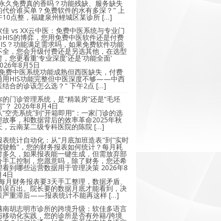
"永久免费真的香吗？功能残缺、服务缺失
的代价谁买单？免费软件的水有多深？" 上
午10点整，福建泉州鲤城区某诊所 […]
软佳 vs XX云中医：免费中医系统与专业门
诊HIS的博弈，您用免费中医软件还是付费
HIS？功能满足需求吗，如果免费软件功能
不全，您会升级付费还是另选其他，在选型
时，您更看重'专业深度'还是'功能全面'
2026年8月5日
"免费中医系统功能成熟但西医缺失，付费
通用HIS功能完整但中医深度不够——中西
医结合的诊该怎么选？" 下午2点 […]
你的门诊管理系统，是“精装房”还是“毛坯
房”？
2026年8月4日
从“空壳系统”到“开箱即用”：一家门诊的选
型故事，和数据背后的效率革命2025年秋
天，云南某二级专科医院的陈院 […]
报表统计自动化：从"月底加班造表"到"实时
驾驶舱"，您的财务报表如何统计？每月耗
时多久，如果报表能一键生成，但需放弃部
分手工控制，您愿意吗，除了财务，您还希
望看到哪些运营数据用于管理决策
2026年8
月4日
"每月财务报表要3天手工整理，数据矛盾、
错误百出。院长要的数据月底才能看到，决
策严重滞后——报表统计不能再这样 […]
越南胡志明市诊所的跨境升级：软佳多语言
与移动化实践，您的诊所是否有外籍/跨境