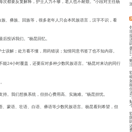
每次都要反复解释，护士人力不够，老人也不耐烦。”小段对主任杨
白族、彝族、回族等，很多老年人只会本民族语言，汉字不识，看
。
最后投诉我们。”杨昆回忆。
护士误解；处方看不懂，用药错误；知情同意书签了也不知内容。
不能24小时覆盖，还要应对多种少数民族语言。”杨昆对来访的同行
问。
支持。我们想换系统，但担心费用高、实施难。”杨昆担忧。
维语、蒙语、壮语、白语、彝语等少数民族语言。杨昆看到希望，但