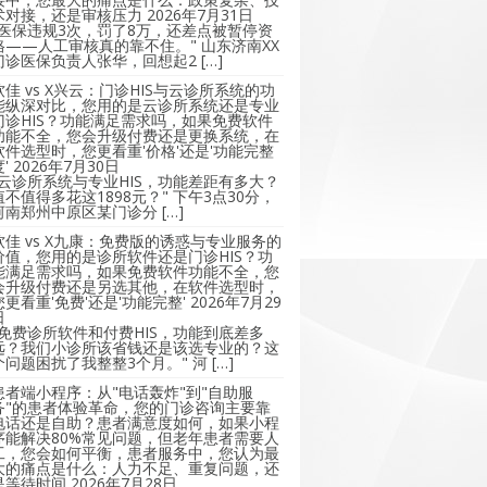
术对接，还是审核压力
2026年7月31日
"医保违规3次，罚了8万，还差点被暂停资
格——人工审核真的靠不住。" 山东济南XX
门诊医保负责人张华，回想起2 […]
软佳 vs X兴云：门诊HIS与云诊所系统的功
能纵深对比，您用的是云诊所系统还是专业
门诊HIS？功能满足需求吗，如果免费软件
功能不全，您会升级付费还是更换系统，在
软件选型时，您更看重'价格'还是'功能完整
'
2026年7月30日
"云诊所系统与专业HIS，功能差距有多大？
值不值得多花这1898元？" 下午3点30分，
河南郑州中原区某门诊分 […]
软佳 vs X九康：免费版的诱惑与专业服务的
价值，您用的是诊所软件还是门诊HIS？功
能满足需求吗，如果免费软件功能不全，您
会升级付费还是另选其他，在软件选型时，
您更看重'免费'还是'功能完整'
2026年7月29
日
"免费诊所软件和付费HIS，功能到底差多
远？我们小诊所该省钱还是该选专业的？这
个问题困扰了我整整3个月。" 河 […]
患者端小程序：从"电话轰炸"到"自助服
务"的患者体验革命，您的门诊咨询主要靠
电话还是自助？患者满意度如何，如果小程
序能解决80%常见问题，但老年患者需要人
工，您会如何平衡，患者服务中，您认为最
大的痛点是什么：人力不足、重复问题，还
是等待时间
2026年7月28日