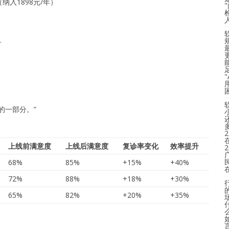
（纳入1898元/年）
可
的一部分。”
上线前满意度
上线后满意度
复诊率变化
效率提升
68%
85%
+15%
+40%
72%
88%
+18%
+30%
65%
82%
+20%
+35%