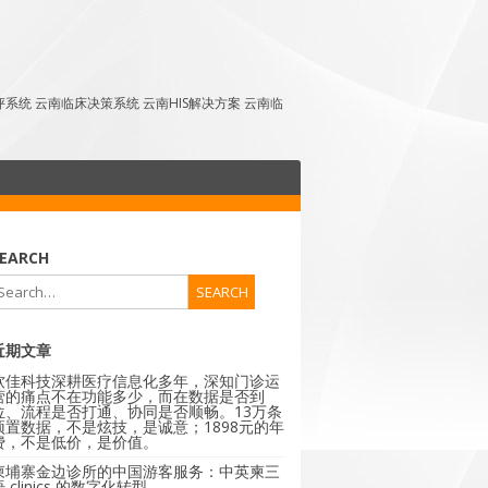
点评系统 云南临床决策系统 云南HIS解决方案 云南临
EARCH
近期文章
软佳科技深耕医疗信息化多年，深知门诊运
营的痛点不在功能多少，而在数据是否到
位、流程是否打通、协同是否顺畅。13万条
预置数据，不是炫技，是诚意；1898元的年
费，不是低价，是价值。
柬埔寨金边诊所的中国游客服务：中英柬三
 clinics 的数字化转型