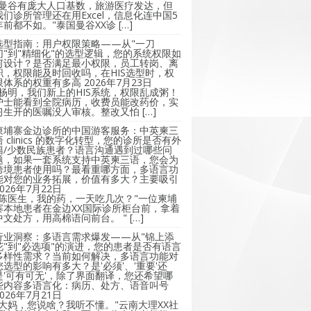
"曼谷有庞大人口基数，旅游医疗发达，但
我们诊所管理还在用Excel，信息化连中国5
年前都不如。"泰国曼谷XX诊 […]
选型指南：用户权限策略——从"一刀
切"到"精细化"的选型逻辑，您的系统权限如
何设计？是否满足最小权限，员工转岗、离
职，权限能及时回收吗，在HIS选型时，权
限体系的权重有多高
2026年7月23日
"杨明，我们新上的HIS系统，权限乱成粥！
护士能看到全院病历，收费员能改药价，实
习生开的医嘱没人审核。整改又怕 […]
柬埔寨金边诊所的中国游客服务：中英柬三
语 clinics 的数字化转型，您的诊所是否有外
籍/少数民族患者？语言沟通遇到过哪些问
题，如果一套系统支持中英柬三语，您会为
跨境患者使用吗？最看重哪方面，多语言功
能对您的业务拓展，价值有多大？主要吸引
2026年7月22日
"陈医生，我的药，一天吃几次？"一位柬埔
寨本地患者在金边XX国际诊所柜台前，拿着
中文处方，用高棉语问前台。 " […]
行业洞察：多语言需求爆发——从"锦上添
花"到"必选项"的演进，您的患者是否有语言
多样性需求？当前如何解决，多语言功能对
您选型的影响有多大？是'必须'、'重要'还
是'可有可无'，除了界面翻译，您还希望哪
些内容多语言化：病历、处方、语音叫号
2026年7月21日
"大妈，您说啥？我听不懂。"云南大理XX社