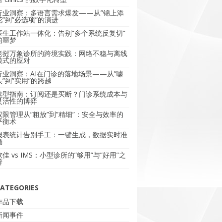
行业洞察：多语言需求爆发——从”锦上添
花”到”必选项”的演进
医生工作站一体化：告别”多个系统反复切”
的噩梦
老挝万象诊所的跨境实践：网络不稳与离线
模式的应对
行业洞察：AI在门诊的落地场景——从”噱
头”到”实用”的跨越
选型指南：订阅还是买断？门诊系统成本与
灵活性的博弈
权限管理从”粗放”到”精细”：安全与效率的
平衡术
报表统计告别手工：一键生成，数据实时准
确
软佳 vs IMS：小型诊所的”够用”与”好用”之
辩
ATEGORIES
作品下载
新闻事件