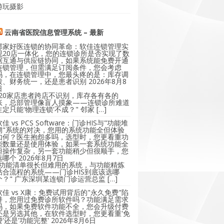
游玩摄影
云南省医院信息管理系统 – 最新
邻家好医连锁的协同革命：软佳连锁管理实
现20店一体化，您的连锁诊所是否实现了数
据互通与供应链协同，如果系统能免费开通
连锁管理，但需满足订阅条件，您会考虑
吗，在连锁管理中，您最头疼的是：库存调
拨、财务统一，还是患者识别
2026年8月8
日
"20家店患者跨店不识别，库存各有各的
账，总部管理像盲人摸象——连锁诊所难道
注定只能'物理连锁'不成？" 邻家 […]
软佳 vs PCS Software：门诊HIS与"功能堆
砌"系统的对决，您用的系统功能全但体验
如何？医生抱怨多吗，选型时，您更看重功
能数量还是使用体验，如果一套系统功能全
但操作复杂，另一套功能稍少但很顺手，您
选哪个
2026年8月7日
"功能清单很长但难用的系统，与功能精炼
贴合流程的系统——门诊HIS到底该选哪
个？" 广东深圳某连锁门诊运营总监 […]
软佳 vs X康：免费试用背后的"永久免费"陷
阱，您用过免费诊所软件吗？功能满足需求
吗，如果免费软件功能不全，您会升级付费
还是另选其他，在软件选型时，您更看重'免
费'还是'功能完整'
2026年8月6日