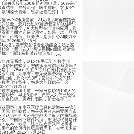
"门诊每天接到200多通咨询电话，60%是问
检查结果、挂号流程、医生排班。客服3个
人累到嗓子冒烟，患者还抱怨打 […]
软佳 vs XX诊所管家：AI大模型与全链路合
规的较量，您对比过XX诊所管家和软佳吗？
最终选择哪个，AI大模型在门诊的应用，您
更看重全面性还是实用性，如果一款产品功
能全、价格低、服务快，您会担心AI能力不
足吗
2026年7月26日
"AI大模型选型究竟该看重功能全面还是实
用贴合？我们在3个月试用期内面临着诸多
困扰。" 浙江杭州某连锁诊所IT […]
软佳vs无系统：从Excel手工到全数字化，
小微诊所的蝶变，您的诊所有信息系统吗？
还是手工/Excel为主？每月在统计报表上花
多少时间，如果有一套系统年费不到2000，
2周上线，您会尝试吗？最担心什么问题，
在数字化转型中，您最大的顾虑是什么
2026年7月25日
广东东莞南城街道，一家日接诊约100人的
民营诊所，早上8点半，负责人刘伟已经站
在前台忙碌。患者排着队，护士在手 […]
行业洞察：东南亚医疗信息化蓝海——软佳
的国际化轻骑兵，您是否关注东南亚医疗市
场？认为机会大还是挑战大？最大的挑战是
什么，中国医疗软件出海，您觉得优势是什
么：成本、敏捷，还是贴近新兴市场需求，
如果您的诊所有跨境患者需求，会考虑多语
言SaaS吗
2026年7月24日