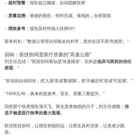
–
超时预警
：报告超过阈值，自动提醒技师
–
质量追溯
：谁做的报告、何时完成、谁阅的，全程留痕
–
绩效参考
：报告及时性纳入技师KPI
医务科长：”数据让管理从经验走向科学，质控会议不再’凭感觉’。”
回响：医技协同是医疗质量的”高速公路”
刘主任总结：”医技协同看似是’传递报告’，实则是
临床与医技的信任
桥梁
。”
“软佳的自动回传，把’人跑’变成’数据跑’，把’不确定性’变成’可追溯’。”
“1898元/年，换来的是效率、安全、质量三重提升。”
回想那个纸质报告满天飞、医生患者抱怨的日子，刘主任感慨：
信
息不畅是医疗效率的最大瓶颈
。
软佳医技协同，让报告秒级到达，让医生及时决策，让患者少跑
路。