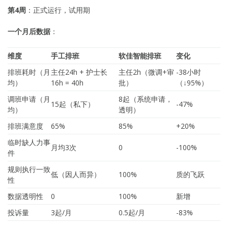
第4周
：正式运行，试用期
一个月后数据
：
维度
手工排班
软佳智能排班
变化
排班耗时（月
主任24h + 护士长
主任2h（微调+审
-38小时
均）
16h = 40h
批）
（↓95%）
调班申请（月
8起（系统申请，
15起（私下）
-47%
均）
透明）
排班满意度
65%
85%
+20%
临时缺人力事
月均3次
0
-100%
件
规则执行一致
低（因人而异）
100%
质的飞跃
性
数据透明性
0
100%
新增
投诉量
3起/月
0.5起/月
-83%