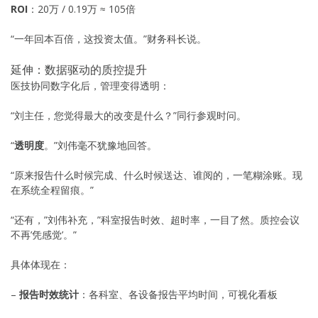
ROI
：20万 / 0.19万 ≈ 105倍
“一年回本百倍，这投资太值。”财务科长说。
延伸：数据驱动的质控提升
医技协同数字化后，管理变得透明：
“刘主任，您觉得最大的改变是什么？”同行参观时问。
“
透明度
。”刘伟毫不犹豫地回答。
“原来报告什么时候完成、什么时候送达、谁阅的，一笔糊涂账。现
在系统全程留痕。”
“还有，”刘伟补充，”科室报告时效、超时率，一目了然。质控会议
不再’凭感觉’。”
具体体现在：
–
报告时效统计
：各科室、各设备报告平均时间，可视化看板