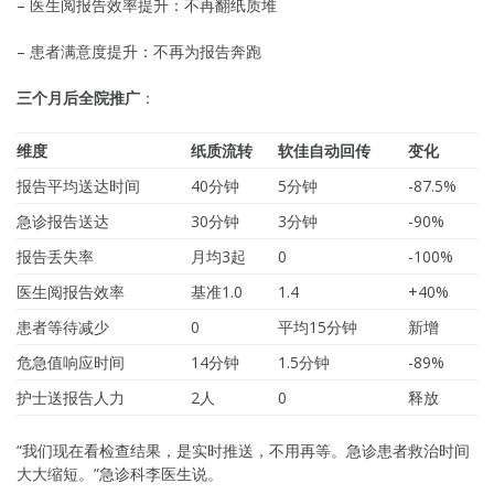
– 医生阅报告效率提升：不再翻纸质堆
– 患者满意度提升：不再为报告奔跑
三个月后全院推广
：
维度
纸质流转
软佳自动回传
变化
报告平均送达时间
40分钟
5分钟
-87.5%
急诊报告送达
30分钟
3分钟
-90%
报告丢失率
月均3起
0
-100%
医生阅报告效率
基准1.0
1.4
+40%
患者等待减少
0
平均15分钟
新增
危急值响应时间
14分钟
1.5分钟
-89%
护士送报告人力
2人
0
释放
“我们现在看检查结果，是实时推送，不用再等。急诊患者救治时间
大大缩短。”急诊科李医生说。