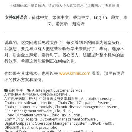
手机扫码试用患者预约。请勿输入个人真实信息（点击图片可查看原图）
支持8种语言
：简体中文、繁体中文、香港中文、English、藏文、泰
文、老挝语、越南语
说真的。这类问题我见过太多了。每次看到医院同事为选型头疼。
我就想，要是早点有人把这些经验分享出来就好了。毕竟。选择不
对。后面全是麻烦。选择对了。省心省力。还能提升整个机构的运
行效率。希望这篇能帮到正在纠结的你。
你如果有具体需求。也可以去
www.kmhis.com
看看。那里有更详
细的技术方案和案例。
新闻事件
AI Intelligent Customer Service
,
AI在医技检查中能极大提升效率和准确性
,
AI在电子病历（EMR）中能显著提升效率和质量
,
Antibiotic intensity
,
Chain clinic software selection
,
Chain Cloud Outpatient System
,
Chain customer testimonials
,
Chronic disease management system
,
Clinic management software
,
Cloud HIS
,
Cloud Outpatient System – Cloud HIS Solution
,
Community Hospital Outpatient Management Software
,
Digital Outpatient Operation Management System
,
DRG/DIP系统
,
DRG系统
,
Electronic prescription
,
Guangxi Outpatient Information Management System
,