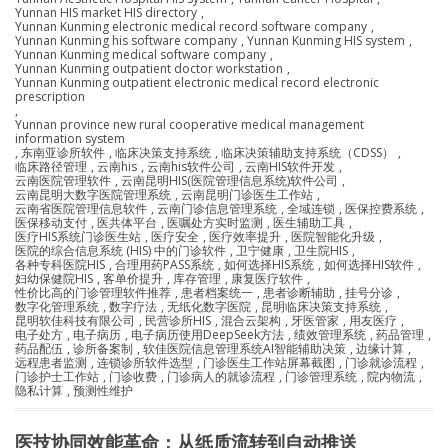
Yunnan HIS market HIS directory
,
Yunnan Kunming electronic medical record software company
,
Yunnan Kunming his software company
,
Yunnan Kunming HIS system
,
Yunnan Kunming medical software company
,
Yunnan Kunming outpatient doctor workstation
,
Yunnan Kunming outpatient electronic medical record electronic
prescription
,
Yunnan province new rural cooperative medical management
information system
,
东南亚诊所软件
,
临床决策支持系统
,
临床决策辅助支持系统（CDSS）
,
临床路径管理
,
云南his
,
云南his软件公司
,
云南HIS软件开发
,
云南医院管理软件
,
云南昆明HIS(医院管理信息系统)软件公司
,
云南昆明大数字医院管理系统
,
云南昆明门诊医生工作站
,
云南省医院管理信息软件
,
云南门诊信息管理系统
,
全域连锁
,
医保控费系统
,
医保移动支付
,
医共体平台
,
医嘱处方实时监测
,
医生辅助工具
,
医疗HIS系统门诊医生站
,
医疗安全
,
医疗效率提升
,
医院智能化升级
,
医院的综合信息系统 (HIS) 中的门诊软件
,
卫宁健康
,
卫生院HIS
,
各种专科医院HIS
,
合理用药PASS系统
,
如何选择HIS系统
,
如何选择HIS软件
,
妇幼保健院HIS
,
客单价提升
,
库存管理
,
康复医疗软件
,
性价比高的门诊管理软件推荐
,
患者档案统一
,
患者诊断辅助
,
挂号分诊
,
数字化管理系统
,
数字疗法
,
无纸化数字医院
,
昆明临床决策支持系统
,
昆明软佳科技有限公司
,
民营诊所HIS
,
混合云架构
,
牙医管家
,
用友医疗
,
电子处方
,
电子病历
,
电子病历使用DeepSeek方法
,
绩效管理系统
,
药品管理
,
药品配伍
,
诊所备案制
,
软佳医院信息管理系统AI智能辅助决策
,
边缘计算
,
远程患者监测
,
连锁诊所软件选型
,
门诊医生工作站屏幕截图
,
门诊就诊流程
,
门诊护士工作站
,
门诊收费
,
门诊病人的就诊流程
,
门诊管理系统
,
院内物流
,
隐私计算
,
预测性维护
医技协同效能革命：从纸质流转到自动推送