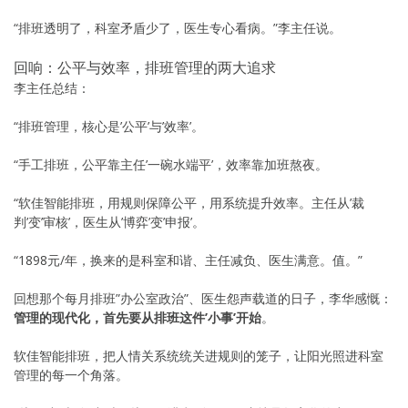
“排班透明了，科室矛盾少了，医生专心看病。”李主任说。
回响：公平与效率，排班管理的两大追求
李主任总结：
“排班管理，核心是’公平’与’效率’。
“手工排班，公平靠主任’一碗水端平’，效率靠加班熬夜。
“软佳智能排班，用规则保障公平，用系统提升效率。主任从’裁
判’变’审核’，医生从’博弈’变’申报’。
“1898元/年，换来的是科室和谐、主任减负、医生满意。值。”
回想那个每月排班”办公室政治”、医生怨声载道的日子，李华感慨：
管理的现代化，首先要从排班这件’小事’开始
。
软佳智能排班，把人情关系统统关进规则的笼子，让阳光照进科室
管理的每一个角落。