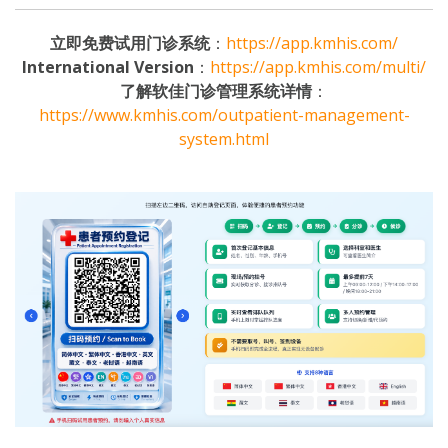
立即免费试用门诊系统
：
https://app.kmhis.com/
International Version
：
https://app.kmhis.com/multi/
了解软佳门诊管理系统详情
：
https://www.kmhis.com/outpatient-management-
system.html