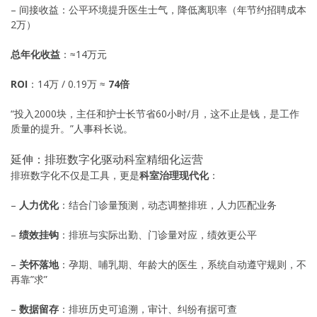
– 间接收益：公平环境提升医生士气，降低离职率（年节约招聘成本
2万）
总年化收益
：≈14万元
ROI
：14万 / 0.19万 ≈
74倍
“投入2000块，主任和护士长节省60小时/月，这不止是钱，是工作
质量的提升。”人事科长说。
延伸：排班数字化驱动科室精细化运营
排班数字化不仅是工具，更是
科室治理现代化
：
–
人力优化
：结合门诊量预测，动态调整排班，人力匹配业务
–
绩效挂钩
：排班与实际出勤、门诊量对应，绩效更公平
–
关怀落地
：孕期、哺乳期、年龄大的医生，系统自动遵守规则，不
再靠”求”
–
数据留存
：排班历史可追溯，审计、纠纷有据可查