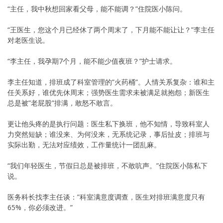
“主任，我中秋想回家看父母，能不能调？”住院医小陈问。
“王医生，您这个月已经休了两个周末了，下月能不能让让？”李主任
对老医生说。
“李主任，我孕期7个月，能不能少值夜班？”护士请求。
李主任知道，排班成了科室管理的”火药桶”。人情关系复杂：谁和主
任关系好，谁优先休周末；强势医生需求未被满足就抱怨；新医生
总是被”老屁股”排满，敢怒不敢言。
更让他头疼的是执行问题：医生私下换班，他不知情，导致科室人
力突然短缺；谁没来、为何没来，无系统记录，事后扯皮；排班与
实际出勤，无法对应绩效，工作量统计一团乱麻。
“我们年轻医生，节假日总是被排班，不敢吭声。”住院医小陈私下
说。
医务科长找李主任谈：”科室满意度调查，医生对排班满意度只有
65%，你必须改进。”