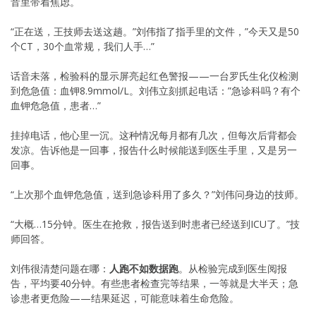
音里带着焦虑。
“正在送，王技师去送这趟。”刘伟指了指手里的文件，”今天又是50
个CT，30个血常规，我们人手…”
话音未落，检验科的显示屏亮起红色警报——一台罗氏生化仪检测
到危急值：血钾8.9mmol/L。刘伟立刻抓起电话：”急诊科吗？有个
血钾危急值，患者…”
挂掉电话，他心里一沉。这种情况每月都有几次，但每次后背都会
发凉。告诉他是一回事，报告什么时候能送到医生手里，又是另一
回事。
“上次那个血钾危急值，送到急诊科用了多久？”刘伟问身边的技师。
“大概…15分钟。医生在抢救，报告送到时患者已经送到ICU了。”技
师回答。
刘伟很清楚问题在哪：
人跑不如数据跑
。从检验完成到医生阅报
告，平均要40分钟。有些患者检查完等结果，一等就是大半天；急
诊患者更危险——结果延迟，可能意味着生命危险。