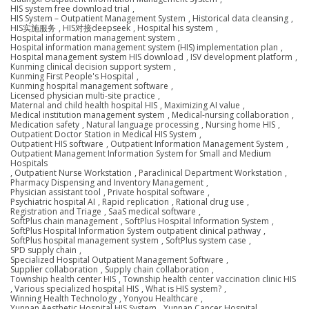
HIS system free download trial
,
HIS System – Outpatient Management System
,
Historical data cleansing
,
HIS实施服务
,
HIS对接deepseek
,
Hospital his system
,
Hospital information management system
,
Hospital information management system (HIS) implementation plan
,
Hospital management system HIS download
,
ISV development platform
,
Kunming clinical decision support system
,
Kunming First People's Hospital
,
Kunming hospital management software
,
Licensed physician multi-site practice
,
Maternal and child health hospital HIS
,
Maximizing AI value
,
Medical institution management system
,
Medical-nursing collaboration
,
Medication safety
,
Natural language processing
,
Nursing home HIS
,
Outpatient Doctor Station in Medical HIS System
,
Outpatient HIS software
,
Outpatient Information Management System
,
Outpatient Management Information System for Small and Medium
Hospitals
,
Outpatient Nurse Workstation
,
Paraclinical Department Workstation
,
Pharmacy Dispensing and Inventory Management
,
Physician assistant tool
,
Private hospital software
,
Psychiatric hospital AI
,
Rapid replication
,
Rational drug use
,
Registration and Triage
,
SaaS medical software
,
SoftPlus chain management
,
SoftPlus Hospital Information System
,
SoftPlus Hospital Information System outpatient clinical pathway
,
SoftPlus hospital management system
,
SoftPlus system case
,
SPD supply chain
,
Specialized Hospital Outpatient Management Software
,
Supplier collaboration
,
Supply chain collaboration
,
Township health center HIS
,
Township health center vaccination clinic HIS
,
Various specialized hospital HIS
,
What is HIS system?
,
Winning Health Technology
,
Yonyou Healthcare
,
Yunnan Aesthetic Hospital HIS System
,
Yunnan Cancer Hospital
,