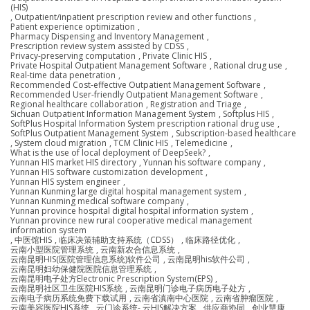
(HIS)
,
Outpatient/inpatient prescription review and other functions
,
Patient experience optimization
,
Pharmacy Dispensing and Inventory Management
,
Prescription review system assisted by CDSS
,
Privacy-preserving computation
,
Private Clinic HIS
,
Private Hospital Outpatient Management Software
,
Rational drug use
,
Real-time data penetration
,
Recommended Cost-effective Outpatient Management Software
,
Recommended User-friendly Outpatient Management Software
,
Regional healthcare collaboration
,
Registration and Triage
,
Sichuan Outpatient Information Management System
,
Softplus HIS
,
SoftPlus Hospital Information System prescription rational drug use
,
SoftPlus Outpatient Management System
,
Subscription-based healthcare
,
System cloud migration
,
TCM Clinic HIS
,
Telemedicine
,
What is the use of local deployment of DeepSeek?
,
Yunnan HIS market HIS directory
,
Yunnan his software company
,
Yunnan HIS software customization development
,
Yunnan HIS system engineer
,
Yunnan Kunming large digital hospital management system
,
Yunnan Kunming medical software company
,
Yunnan province hospital digital hospital information system
,
Yunnan province new rural cooperative medical management
information system
,
中医馆HIS
,
临床决策辅助支持系统（CDSS）
,
临床路径优化
,
云南小型医院管理系统
,
云南新农合信息系统
,
云南昆明HIS(医院管理信息系统)软件公司
,
云南昆明his软件公司
,
云南昆明妇幼保健院医院信息管理系统
,
云南昆明电子处方Electronic Prescription System(EPS)
,
云南昆明社区卫生医院HIS系统
,
云南昆明门诊电子病历电子处方
,
云南电子病历系统免费下载试用
,
云南省滇南中心医院
,
云南省肿瘤医院
,
云南美容医院HIS系统
,
云门诊系统- 云HIS解决方案
,
供应商协同
,
创业慧康
,