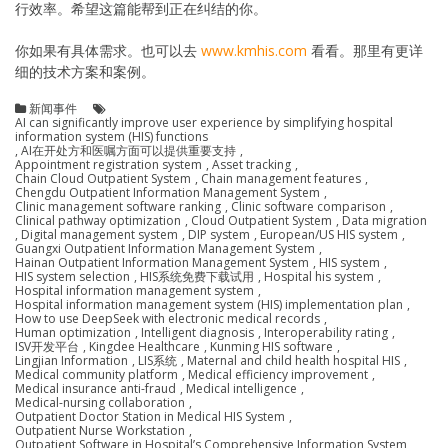
行效率。希望这篇能帮到正在纠结的你。
你如果有具体需求。也可以去
www.kmhis.com
看看。那里有更详
细的技术方案和案例。
新闻事件
AI can significantly improve user experience by simplifying hospital
information system (HIS) functions
,
AI在开处方和医嘱方面可以提供重要支持
,
Appointment registration system
,
Asset tracking
,
Chain Cloud Outpatient System
,
Chain management features
,
Chengdu Outpatient Information Management System
,
Clinic management software ranking
,
Clinic software comparison
,
Clinical pathway optimization
,
Cloud Outpatient System
,
Data migration
,
Digital management system
,
DIP system
,
European/US HIS system
,
Guangxi Outpatient Information Management System
,
Hainan Outpatient Information Management System
,
HIS system
,
HIS system selection
,
HIS系统免费下载试用
,
Hospital his system
,
Hospital information management system
,
Hospital information management system (HIS) implementation plan
,
How to use DeepSeek with electronic medical records
,
Human optimization
,
Intelligent diagnosis
,
Interoperability rating
,
ISV开发平台
,
Kingdee Healthcare
,
Kunming HIS software
,
Lingjian Information
,
LIS系统
,
Maternal and child health hospital HIS
,
Medical community platform
,
Medical efficiency improvement
,
Medical insurance anti-fraud
,
Medical intelligence
,
Medical-nursing collaboration
,
Outpatient Doctor Station in Medical HIS System
,
Outpatient Nurse Workstation
,
Outpatient Software in Hospital’s Comprehensive Information System