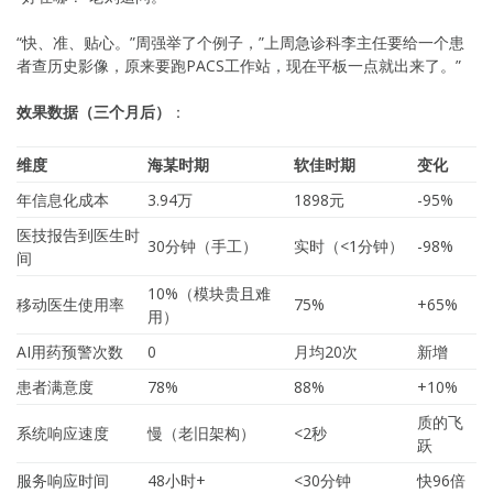
“快、准、贴心。”周强举了个例子，”上周急诊科李主任要给一个患
者查历史影像，原来要跑PACS工作站，现在平板一点就出来了。”
效果数据（三个月后）
：
维度
海某时期
软佳时期
变化
年信息化成本
3.94万
1898元
-95%
医技报告到医生时
30分钟（手工）
实时（<1分钟）
-98%
间
10%（模块贵且难
移动医生使用率
75%
+65%
用）
AI用药预警次数
0
月均20次
新增
患者满意度
78%
88%
+10%
质的飞
系统响应速度
慢（老旧架构）
<2秒
跃
服务响应时间
48小时+
<30分钟
快96倍