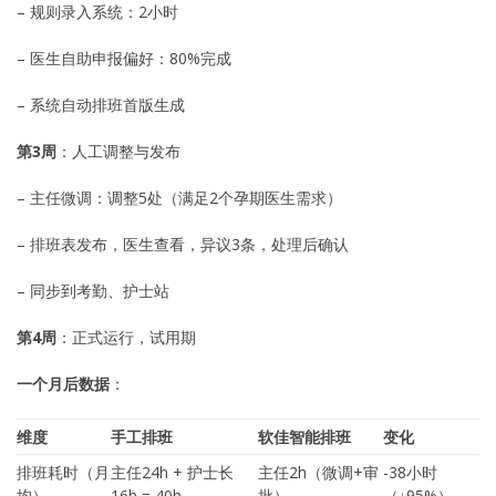
– 规则录入系统：2小时
– 医生自助申报偏好：80%完成
– 系统自动排班首版生成
第3周
：人工调整与发布
– 主任微调：调整5处（满足2个孕期医生需求）
– 排班表发布，医生查看，异议3条，处理后确认
– 同步到考勤、护士站
第4周
：正式运行，试用期
一个月后数据
：
维度
手工排班
软佳智能排班
变化
排班耗时（月
主任24h + 护士长
主任2h（微调+审
-38小时
均）
16h = 40h
批）
（↓95%）