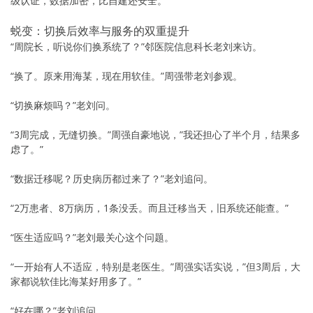
级认证，数据加密，比自建还安全。”
蜕变：切换后效率与服务的双重提升
“周院长，听说你们换系统了？”邻医院信息科长老刘来访。
“换了。原来用海某，现在用软佳。”周强带老刘参观。
“切换麻烦吗？”老刘问。
“3周完成，无缝切换。”周强自豪地说，”我还担心了半个月，结果多
虑了。”
“数据迁移呢？历史病历都过来了？”老刘追问。
“2万患者、8万病历，1条没丢。而且迁移当天，旧系统还能查。”
“医生适应吗？”老刘最关心这个问题。
“一开始有人不适应，特别是老医生。”周强实话实说，”但3周后，大
家都说软佳比海某好用多了。”
“好在哪？”老刘追问。