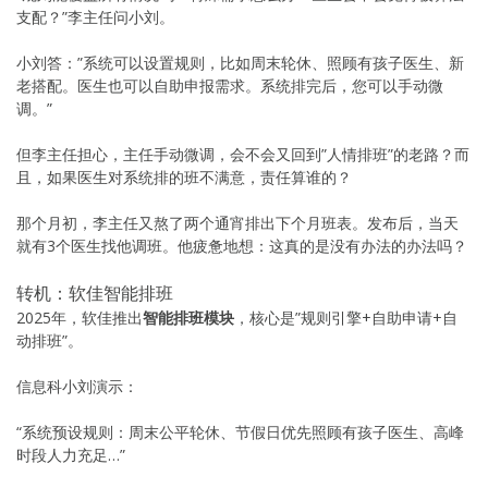
支配？”李主任问小刘。
小刘答：”系统可以设置规则，比如周末轮休、照顾有孩子医生、新
老搭配。医生也可以自助申报需求。系统排完后，您可以手动微
调。”
但李主任担心，主任手动微调，会不会又回到”人情排班”的老路？而
且，如果医生对系统排的班不满意，责任算谁的？
那个月初，李主任又熬了两个通宵排出下个月班表。发布后，当天
就有3个医生找他调班。他疲惫地想：这真的是没有办法的办法吗？
转机：软佳智能排班
2025年，软佳推出
智能排班模块
，核心是”规则引擎+自助申请+自
动排班”。
信息科小刘演示：
“系统预设规则：周末公平轮休、节假日优先照顾有孩子医生、高峰
时段人力充足…”