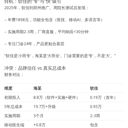
转机：软佳的”专”与”快”吸引
2025年，软佳到郑州推广。周院长测试后发现：
– 年费1898元，功能全包含（医技、移动AI、多语言等）
– 实施周期2-3周，厂商直服，平均响应<30分钟
– 专注门诊24年，产品更贴合基层
“软佳是’小而专’，海某是’大而全’。门诊需要的是’专’，不是’大’。”
冲突：品牌信任 vs 真实总成本
财务对比：
维度
海某
软佳
初期投入
8.8万（软件+实施+硬件）
0.19万（首年）
5年总成本
19.7万+升级
0.95万
实施周期
3个月
2-3周
移动医生端
+0.8万
包含