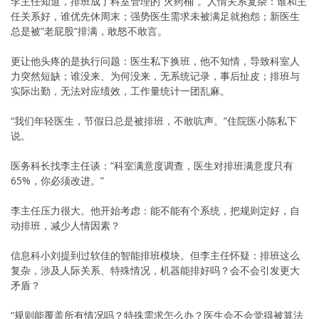
李主任知道，排班成了科室管理的”火药桶”。人情关系复杂：谁和主
任关系好，谁优先休周末；强势医生需求未被满足就抱怨；新医生
总是被”老屁股”排满，敢怒不敢言。
更让他头疼的是执行问题：医生私下换班，他不知情，导致科室人
力突然短缺；谁没来、为何没来，无系统记录，事后扯皮；排班与
实际出勤，无法对应绩效，工作量统计一团乱麻。
“我们年轻医生，节假日总是被排班，不敢吭声。”住院医小陈私下
说。
医务科长找李主任谈：”科室满意度调查，医生对排班满意度只有
65%，你必须改进。”
李主任压力很大。他开始考虑：能不能有个系统，把规则定好，自
动排班，减少人情因素？
信息科小刘提到过软佳的智能排班模块。但李主任怀疑：排班这么
复杂，涉及人际关系、特殊情况，机器能排好吗？会不会引发更大
矛盾？
“规则能覆盖所有情况吗？特殊需求怎么办？医生会不会觉得被算法