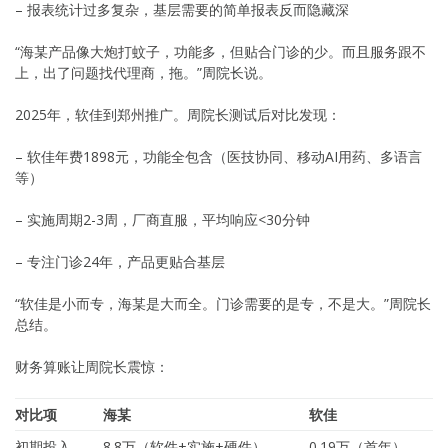
– 报表统计过多复杂，基层需要的简单报表反而隐藏深
“海某产品像大炮打蚊子，功能多，但贴合门诊的少。而且服务跟不
上，出了问题找代理商，拖。”周院长说。
2025年，软佳到郑州推广。周院长测试后对比发现：
– 软佳年费1898元，功能全包含（医技协同、移动AI用药、多语言
等）
– 实施周期2-3周，厂商直服，平均响应<30分钟
– 专注门诊24年，产品更贴合基层
“软佳是小而专，海某是大而全。门诊需要的是专，不是大。”周院长
总结。
财务算账让周院长震惊：
对比项
海某
软佳
初期投入
8.8万（软件+实施+硬件）
0.19万（首年）