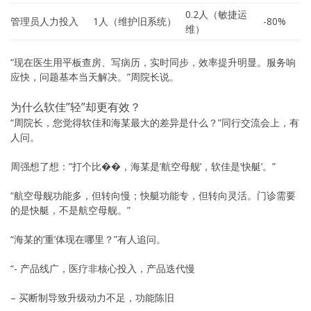
0.2人（敏捷运
管理员人力投入
1人（维护旧系统）
-80%
维）
“现在医生用平板查房、写病历，实时同步，效率提升明显。服务响
应快，问题基本当天解决。”周院长说。
为什么软佳”轻”却更有效？
“周院长，您觉得软佳和海某最大的差异是什么？”同行交流会上，有
人问。
周强想了想：”打个比��，海某是’航空母舰’，软佳是’快艇’。”
“航空母舰功能多，但转向慢；快艇功能专，但转向灵活。门诊需要
的是快艇，不是航空母舰。”
“海某的’重’体现在哪里？”有人追问。
“- 产品线广，医疗非核心投入，产品迭代慢
– 买断制导致升级动力不足，功能陈旧