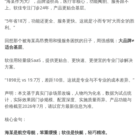
“海某作为大厂，品牌溢价高，医疗非核心，功能阉割、服务跟不
上。软佳专注门诊24年，产品更贴合基层。
“5年省18万，功能还更全、服务更快。这就是’小而专’对’大而全’的胜
利。”
回想那个被海某高昂费用和慢服务困扰的日子，周强感慨：
大品牌≠
适合基层
。
软佳用轻量级SaaS，提供更贴合、更快速、更便宜的专业门诊解决
方案。
“1898元 vs 19.7万，差距10倍。这就是专业与不专业的成本差异。”
声明：本文基于真实门诊场景改编，人物均为化名，数据为试点统
计，实际效果因门诊规模、配置深度、实施质量而异。产品功能与
价格截至2026年7月，请以官方最新信息为准。
核心金句：
海某是航空母舰，笨重缓慢；软佳是快艇，轻巧精准。