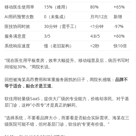
移动医生使用率
15%（难用）
80%
+65%
AI用药预警次数
0（未集成）
月均12次
新增
医技协同时效
30分钟（需手工）
<1分钟
-97%
服务满意度
3/5
4.8/5
+60%
系统响应速度
慢（老旧架构）
<2秒
快10倍
“现在医生用平板查房，效率大幅提升。移动端普及后，病历书写时
间缩短30%。”周院长说。
回想被海某高昂费用和笨重服务困扰的日子，周院长感慨：
品牌不
等于适合，贴合才是王道
。
软佳用轻量级SaaS，提供大厂级的专业能力，价格却亲民。对于基
层门诊，这种”小而专”才是真正的解药。
“选择系统，不要看品牌大小，而要看是否贴合实际需求。海某在三
级医院可能不错，但对基层门诊，软佳的’专’更有价值。”