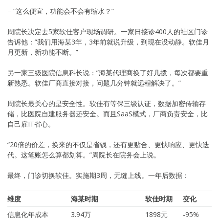
– “这么便宜，功能会不会有缩水？”
周院长决定去5家软佳客户现场调研。一家日接诊400人的社区门诊
告诉他：”我们用海某3年，3年前就说升级，到现在没动静。软佳月
月更新，新功能不断。”
另一家三级医院信息科长说：”海某代理商换了好几拨，每次都要重
新熟悉。软佳厂商直接对接，问题几分钟就远程解决了。”
周院长最关心的是安全性。软佳有等保三级认证，数据加密传输存
储，比医院自建服务器还安全。而且SaaS模式，厂商负责安全，比
自己雇IT省心。
“20倍的价差，换来的不仅是省钱，还有更贴合、更快响应、更快迭
代。这笔账怎么算都划算。”周院长在院务会上说。
最终，门诊切换软佳。实施期3周，无缝上线。一年后数据：
维度
海某时期
软佳时期
变化
信息化年成本
3.94万
1898元
-95%