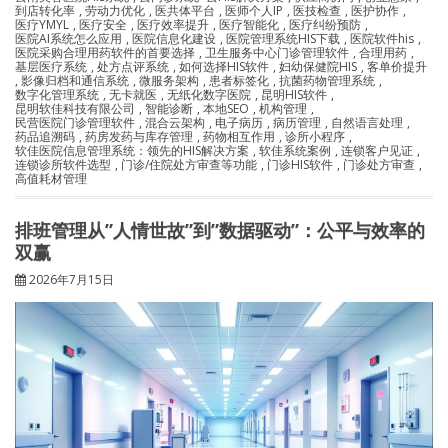
到店转化率
,
劳动力优化
,
医共体平台
,
医师个人IP
,
医技检查
,
医护协作
,
医疗YMYL
,
医疗安全
,
医疗效率提升
,
医疗智能化
,
医疗纠纷预防
,
医院AI系统怎么应用
,
医院信息化建设
,
医院管理系统HIS下载
,
医院软件his
,
医院采购合理用药软件的首要选择
,
卫生服务中心门诊管理软件
,
合理用药
,
基层医疗系统
,
处方点评系统
,
如何选择HIS软件
,
妇幼保健院HIS
,
客单价提升
,
影像归档和通信系统
,
微服务架构
,
患者标签化
,
抗菌药物管理系统
,
数字化管理系统
,
无卡就医
,
无纸化数字医院
,
昆明HIS软件
,
昆明软佳科技有限公司
,
智能诊断
,
本地SEO
,
机构管理
,
民营医院门诊管理软件
,
混合云架构
,
电子病历
,
病历管理
,
自然语言处理
,
药品追溯码
,
药房发药与库存管理
,
药物相互作用
,
诊所小程序
,
软佳医院信息管理系统：领先的HIS解决方案
,
软佳系统案例
,
连锁客户见证
,
连锁诊所软件选型
,
门诊/住院处方审查等功能
,
门诊HIS软件
,
门诊处方审查
,
高值耗材管理
排班管理从”人情世故”到”数据驱动”：公平与效率的
双赢
2026年7月15日