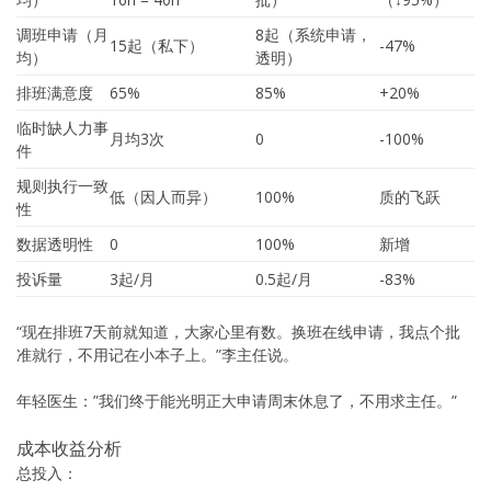
调班申请（月
8起（系统申请，
15起（私下）
-47%
均）
透明）
排班满意度
65%
85%
+20%
临时缺人力事
月均3次
0
-100%
件
规则执行一致
低（因人而异）
100%
质的飞跃
性
数据透明性
0
100%
新增
投诉量
3起/月
0.5起/月
-83%
“现在排班7天前就知道，大家心里有数。换班在线申请，我点个批
准就行，不用记在小本子上。”李主任说。
年轻医生：”我们终于能光明正大申请周末休息了，不用求主任。”
成本收益分析
总投入：