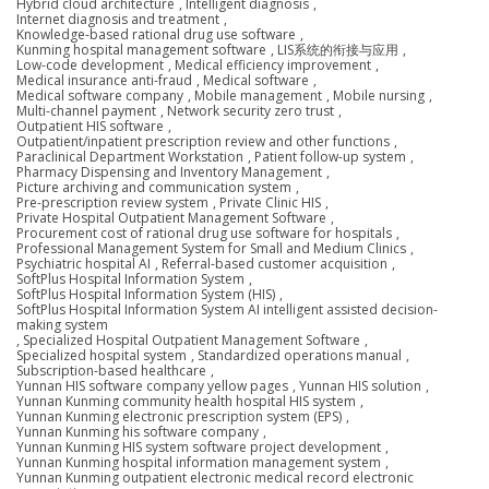
Hybrid cloud architecture
,
Intelligent diagnosis
,
Internet diagnosis and treatment
,
Knowledge-based rational drug use software
,
Kunming hospital management software
,
LIS系统的衔接与应用
,
Low-code development
,
Medical efficiency improvement
,
Medical insurance anti-fraud
,
Medical software
,
Medical software company
,
Mobile management
,
Mobile nursing
,
Multi-channel payment
,
Network security zero trust
,
Outpatient HIS software
,
Outpatient/inpatient prescription review and other functions
,
Paraclinical Department Workstation
,
Patient follow-up system
,
Pharmacy Dispensing and Inventory Management
,
Picture archiving and communication system
,
Pre-prescription review system
,
Private Clinic HIS
,
Private Hospital Outpatient Management Software
,
Procurement cost of rational drug use software for hospitals
,
Professional Management System for Small and Medium Clinics
,
Psychiatric hospital AI
,
Referral-based customer acquisition
,
SoftPlus Hospital Information System
,
SoftPlus Hospital Information System (HIS)
,
SoftPlus Hospital Information System AI intelligent assisted decision-
making system
,
Specialized Hospital Outpatient Management Software
,
Specialized hospital system
,
Standardized operations manual
,
Subscription-based healthcare
,
Yunnan HIS software company yellow pages
,
Yunnan HIS solution
,
Yunnan Kunming community health hospital HIS system
,
Yunnan Kunming electronic prescription system (EPS)
,
Yunnan Kunming his software company
,
Yunnan Kunming HIS system software project development
,
Yunnan Kunming hospital information management system
,
Yunnan Kunming outpatient electronic medical record electronic