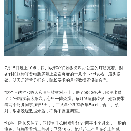
7月15日晚上10点，四川成都XX门诊财务科办公室的灯还亮着。财
务科长张梅盯着电脑屏幕上密密麻麻的十几个Excel表格，眉头紧
锁。明天是运营分析会，院长要求的月报数据还没整合完。
“这个月的挂号收入和医生绩效对不上，差了5000多块，哪里出错
了？”张梅揉着太阳穴，心里一阵烦躁。每月到這個時候，她就要带
着两个财务同事加班3天，手工从各个科室收集Excel，合并、核
对，常常发现数据矛盾，不得不反复调整。
“张科，院长又催了，问报表什么时候能好？”同事小李进来，一脸的
疲惫。张梅看看墙上的钟：已经10点。她想起上个月在会上的尴