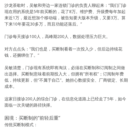
沙龙茶歇时，吴敏和旁边一家连锁门诊的负责人聊起来：”我们门诊
现在用的系统是5年前买断的，花了8万。维护费、升级费每年加起
来近1万，最近想加个移动端，被告知要大版本升级，又要3万。算
下来10年要花30多万，而且功能还落后。”
门诊每天接诊100人，高峰期200人，数据处理压力巨大。
对方点点头：”我们也是，买断制看着一次投入少，但后边持续花
钱，还捆绑住了。”
吴敏清楚，门诊现有系统即将淘汰，必须在买断制和订阅制之间做
出选择。买断制意味着前期投入大，但拥有”所有权”；订阅制年费
低，持续更新，但”不属于自己”。她担心数据安全、厂商锁定、长期
成本。
这家日接诊200人的综合门诊，在信息化道路上已经走了5年，如今
面临一次关键的路径抉择。
困境：买断制的”前轻后重”
传统买断制模式：