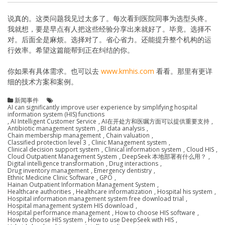
说真的。这类问题我见过太多了。每次看到医院同事为选型头疼。
我就想，要是早点有人把这些经验分享出来就好了。毕竟。选择不
对。后面全是麻烦。选择对了。省心省力。还能提升整个机构的运
行效率。希望这篇能帮到正在纠结的你。
你如果有具体需求。也可以去
www.kmhis.com
看看。那里有更详
细的技术方案和案例。
新闻事件
AI can significantly improve user experience by simplifying hospital
information system (HIS) functions
,
AI Intelligent Customer Service
,
AI在开处方和医嘱方面可以提供重要支持
,
Antibiotic management system
,
BI data analysis
,
Chain membership management
,
Chain valuation
,
Classified protection level 3
,
Clinic Management system
,
Clinical decision support system
,
Clinical information system
,
Cloud HIS
,
Cloud Outpatient Management System
,
DeepSeek 本地部署有什么用？
,
Digital intelligence transformation
,
Drug interactions
,
Drug inventory management
,
Emergency dentistry
,
Ethnic Medicine Clinic Software
,
GPO
,
Hainan Outpatient Information Management System
,
Healthcare authorities
,
Healthcare informatization
,
Hospital his system
,
Hospital information management system free download trial
,
Hospital management system HIS download
,
Hospital performance management
,
How to choose HIS software
,
How to choose HIS system
,
How to use DeepSeek with HIS
,