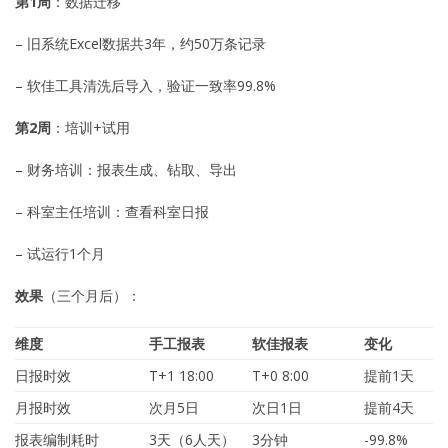
第1周
：数据迁移
– 旧系统Excel数据共3年，约50万条记录
– 软佳工具清洗后导入，验证一致率99.8%
第2周
：培训+试用
– 财务培训：报表生成、钻取、导出
– 科室主任培训：查看科室日报
– 试运行1个月
效果
（三个月后）：
维度
手工报表
软佳报表
变化
日报时效
T+1 18:00
T+0 8:00
提前1天
月报时效
次月5日
次日1日
提前4天
报表编制耗时
3天（6人天）
3分钟
-99.8%