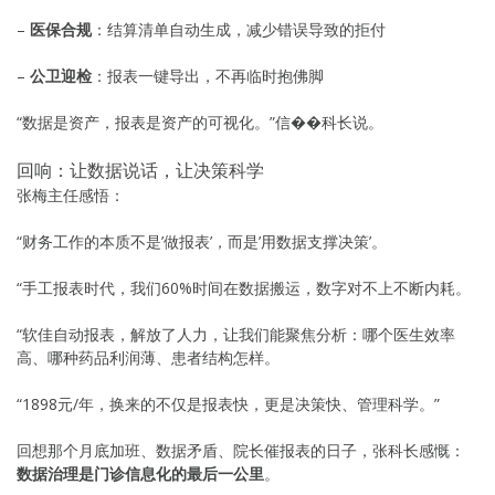
–
医保合规
：结算清单自动生成，减少错误导致的拒付
–
公卫迎检
：报表一键导出，不再临时抱佛脚
“数据是资产，报表是资产的可视化。”信��科长说。
回响：让数据说话，让决策科学
张梅主任感悟：
“财务工作的本质不是’做报表’，而是’用数据支撑决策’。
“手工报表时代，我们60%时间在数据搬运，数字对不上不断内耗。
“软佳自动报表，解放了人力，让我们能聚焦分析：哪个医生效率
高、哪种药品利润薄、患者结构怎样。
“1898元/年，换来的不仅是报表快，更是决策快、管理科学。”
回想那个月底加班、数据矛盾、院长催报表的日子，张科长感慨：
数据治理是门诊信息化的最后一公里
。