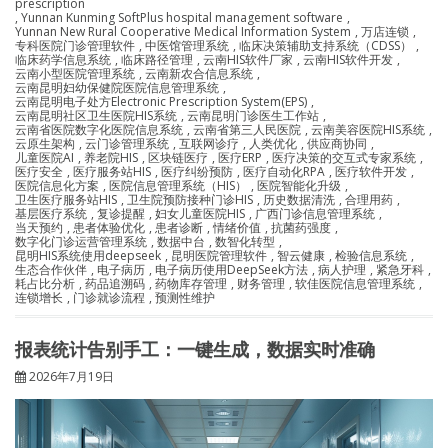
prescription
,
Yunnan Kunming SoftPlus hospital management software
,
Yunnan New Rural Cooperative Medical Information System
,
万店连锁
,
专科医院门诊管理软件
,
中医馆管理系统
,
临床决策辅助支持系统（CDSS）
,
临床药学信息系统
,
临床路径管理
,
云南HIS软件厂家
,
云南HIS软件开发
,
云南小型医院管理系统
,
云南新农合信息系统
,
云南昆明妇幼保健院医院信息管理系统
,
云南昆明电子处方Electronic Prescription System(EPS)
,
云南昆明社区卫生医院HIS系统
,
云南昆明门诊医生工作站
,
云南省医院数字化医院信息系统
,
云南省第三人民医院
,
云南美容医院HIS系统
,
云原生架构
,
云门诊管理系统
,
互联网诊疗
,
人类优化
,
供应商协同
,
儿童医院AI
,
养老院HIS
,
区块链医疗
,
医疗ERP
,
医疗决策的交互式专家系统
,
医疗安全
,
医疗服务站HIS
,
医疗纠纷预防
,
医疗自动化RPA
,
医疗软件开发
,
医院信息化方案
,
医院信息管理系统（HIS）
,
医院智能化升级
,
卫生医疗服务站HIS
,
卫生院预防接种门诊HIS
,
历史数据清洗
,
合理用药
,
基层医疗系统
,
复诊提醒
,
妇女儿童医院HIS
,
广西门诊信息管理系统
,
当天预约
,
患者体验优化
,
患者诊断
,
情绪价值
,
抗菌药强度
,
数字化门诊运营管理系统
,
数据中台
,
数智化转型
,
昆明HIS系统使用deepseek
,
昆明医院管理软件
,
智云健康
,
检验信息系统
,
生态合作伙伴
,
电子病历
,
电子病历使用DeepSeek方法
,
病人护理
,
紧急牙科
,
耗占比分析
,
药品追溯码
,
药物库存管理
,
财务管理
,
软佳医院信息管理系统
,
连锁增长
,
门诊就诊流程
,
预测性维护
报表统计告别手工：一键生成，数据实时准确
2026年7月19日