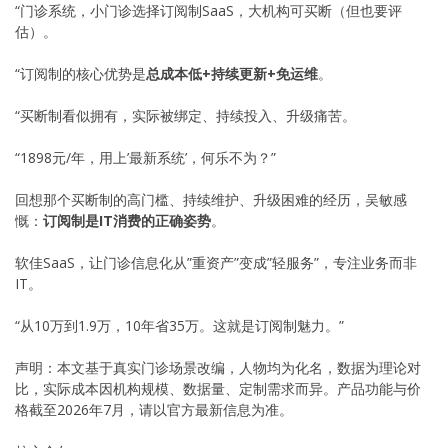
“门诊系统，小门诊选择订阅制SaaS，大机构可买断（但也要评
估）。
“订阅制的核心优势是
总成本低+持续更新+免运维
。
“买断制看似拥有，实际被绑定、持续投入、升级痛苦。
“1898元/年，用上’最新系统’，何乐不为？”
回想那个买断制的高门槛、持续维护、升级困难的经历，吴敏感
慨：
订阅制是IT消费的正确姿势
。
软佳SaaS，让门诊信息化从”重资产”变成”轻服务”，专注业务而非
IT。
“从10万到1.9万，10年省35万。这就是订阅制魅力。”
声明：本文基于真实门诊场景改编，人物均为化名，数据为理论对
比，实际成本因机构规模、数据量、定制需求而异。产品功能与价
格截至2026年7月，请以官方最新信息为准。