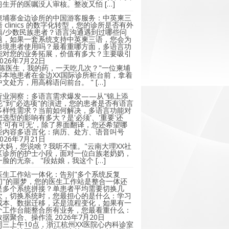
习生开的医嘱没人审核。整改又怕 […]
柬埔寨金边诊所的中国游客服务：中英柬三
语 clinics 的数字化转型，您的诊所是否有外
籍/少数民族患者？语言沟通遇到过哪些问
题，如果一套系统支持中英柬三语，您会为
跨境患者使用吗？最看重哪方面，多语言功
能对您的业务拓展，价值有多大？主要吸引
2026年7月22日
"陈医生，我的药，一天吃几次？"一位柬埔
寨本地患者在金边XX国际诊所柜台前，拿着
中文处方，用高棉语问前台。 " […]
行业洞察：多语言需求爆发——从"锦上添
花"到"必选项"的演进，您的患者是否有语言
多样性需求？当前如何解决，多语言功能对
您选型的影响有多大？是'必须'、'重要'还
是'可有可无'，除了界面翻译，您还希望哪
些内容多语言化：病历、处方、语音叫号
2026年7月21日
"大妈，您说啥？我听不懂。"云南大理XX社
区诊所的护士小段，面对一位白族老奶奶，
一脸的无奈。 "段姑娘，我这个 […]
医生工作站一体化：告别"多个系统反复
切"的噩梦，您的医生工作站是整合一体还
是多个系统拼接？单患者平均需要切换几
次，切换系统时，您最担心的是什么：学习
成本、数据迁移，还是流程变化，如果有一
个工作台能整合所有业务，您最看重什么：
数据聚合、操作流
2026年7月20日
周三上午10点，浙江杭州XX医院心内科诊室