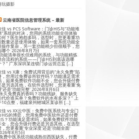
游玩摄影
云南省医院信息管理系统 – 最新
软佳 vs PCS Software：门诊HIS与"功能堆
砌"系统的对决，您用的系统功能全但体验
如何？医生抱怨多吗，选型时，您更看重功
能数量还是使用体验，如果一套系统功能全
但操作复杂，另一套功能稍少但很顺手，您
选哪个
2026年8月7日
"功能清单很长但难用的系统，与功能精炼
贴合流程的系统——门诊HIS到底该选哪
个？" 广东深圳某连锁门诊运营总监 […]
软佳 vs X康：免费试用背后的"永久免费"陷
阱，您用过免费诊所软件吗？功能满足需求
吗，如果免费软件功能不全，您会升级付费
还是另选其他，在软件选型时，您更看重'免
费'还是'功能完整'
2026年8月6日
"永久免费真的香吗？功能残缺、服务缺失
的代价谁买单？免费软件的水有多深？" 上
午10点整，福建泉州鲤城区某诊所 […]
软佳 vs XX云中医：免费中医系统与专业门
诊HIS的博弈，您用免费中医软件还是付费
HIS？功能满足需求吗，如果免费软件功能
不全，您会升级付费还是另选其他，在选型
时，您更看重'专业深度'还是'功能全面'
2026年8月5日
"免费中医系统功能成熟但西医缺失，付费