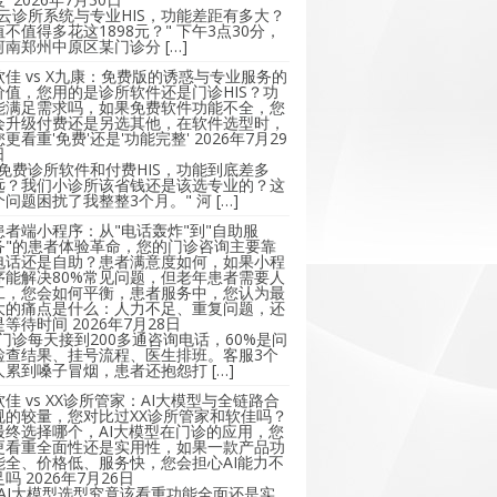
"云诊所系统与专业HIS，功能差距有多大？
值不值得多花这1898元？" 下午3点30分，
河南郑州中原区某门诊分 […]
软佳 vs X九康：免费版的诱惑与专业服务的
价值，您用的是诊所软件还是门诊HIS？功
能满足需求吗，如果免费软件功能不全，您
会升级付费还是另选其他，在软件选型时，
您更看重'免费'还是'功能完整'
2026年7月29
日
"免费诊所软件和付费HIS，功能到底差多
远？我们小诊所该省钱还是该选专业的？这
个问题困扰了我整整3个月。" 河 […]
患者端小程序：从"电话轰炸"到"自助服
务"的患者体验革命，您的门诊咨询主要靠
电话还是自助？患者满意度如何，如果小程
序能解决80%常见问题，但老年患者需要人
工，您会如何平衡，患者服务中，您认为最
大的痛点是什么：人力不足、重复问题，还
是等待时间
2026年7月28日
"门诊每天接到200多通咨询电话，60%是问
检查结果、挂号流程、医生排班。客服3个
人累到嗓子冒烟，患者还抱怨打 […]
软佳 vs XX诊所管家：AI大模型与全链路合
规的较量，您对比过XX诊所管家和软佳吗？
最终选择哪个，AI大模型在门诊的应用，您
更看重全面性还是实用性，如果一款产品功
能全、价格低、服务快，您会担心AI能力不
足吗
2026年7月26日
"AI大模型选型究竟该看重功能全面还是实