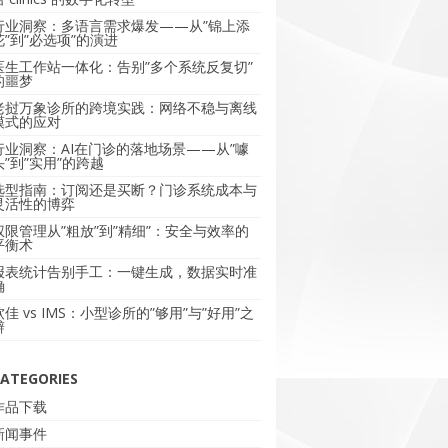
行业洞察：多语言需求爆发——从”锦上添
花”到”必选项”的演进
医生工作站一体化：告别”多个系统反复切”
的噩梦
老挝万象诊所的跨境实践：网络不稳与离线
模式的应对
行业洞察：AI在门诊的落地场景——从”噱
头”到”实用”的跨越
选型指南：订阅还是买断？门诊系统成本与
灵活性的博弈
权限管理从”粗放”到”精细”：安全与效率的
平衡术
报表统计告别手工：一键生成，数据实时准
确
软佳 vs IMS：小型诊所的”够用”与”好用”之
辩
ATEGORIES
作品下载
新闻事件