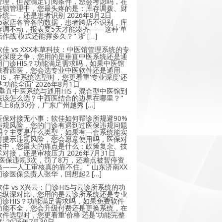
管理，但需满足订阅条件，您会考虑吗，在
连锁管理中，您最头疼的是：库存调拨、财
务统一，还是患者识别
2026年8月2日
"5家店各管各的数据，患者跨店不识别，库
存调不动，报表要5天才能凑齐——这种'单
店作战'模式还能撑多久？" 浙 […]
软佳 vs XXX本草科技：中医馆管理系统的专
业深度之争，您用的是垂直中医系统还是通
用门诊HIS？功能满足需求吗，如果中医馆
兼看西医，您会选专业中医软件还是通用
HIS，在系统选型时，您更看重'专业深度'还
是'功能全面'
2026年8月1日
"垂直中医系统与通用HIS，混合型中医馆到
底该怎么选？中西医结合的边界在哪里？"
早上8点30分，广东广州越秀 […]
医保对接无小事：软佳如何帮诊所规避90%
违规风险，您的门诊有遇到过医保违规问题
吗？主要是什么类型，如果有一套系统能实
时提示违规风险，您会愿意使用吗，医保对
接中，您最大的痛点是什么：政策复杂、技
术对接，还是审核压力
2026年7月31日
"医保违规3次，罚了8万，还差点被暂停资
格——人工审核真的靠不住。" 山东济南XX
门诊医保负责人张华，回想起2 […]
软佳 vs X兴云：门诊HIS与云诊所系统的功
能纵深对比，您用的是云诊所系统还是专业
门诊HIS？功能满足需求吗，如果免费软件
功能不全，您会升级付费还是更换系统，在
软件选型时，您更看重'价格'还是'功能完整
'
2026年7月30日