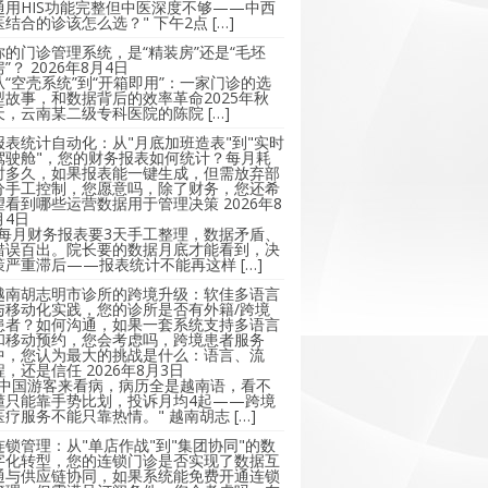
通用HIS功能完整但中医深度不够——中西
医结合的诊该怎么选？" 下午2点 […]
你的门诊管理系统，是“精装房”还是“毛坯
房”？
2026年8月4日
从“空壳系统”到“开箱即用”：一家门诊的选
型故事，和数据背后的效率革命2025年秋
天，云南某二级专科医院的陈院 […]
报表统计自动化：从"月底加班造表"到"实时
驾驶舱"，您的财务报表如何统计？每月耗
时多久，如果报表能一键生成，但需放弃部
分手工控制，您愿意吗，除了财务，您还希
望看到哪些运营数据用于管理决策
2026年8
月4日
"每月财务报表要3天手工整理，数据矛盾、
错误百出。院长要的数据月底才能看到，决
策严重滞后——报表统计不能再这样 […]
越南胡志明市诊所的跨境升级：软佳多语言
与移动化实践，您的诊所是否有外籍/跨境
患者？如何沟通，如果一套系统支持多语言
和移动预约，您会考虑吗，跨境患者服务
中，您认为最大的挑战是什么：语言、流
程，还是信任
2026年8月3日
"中国游客来看病，病历全是越南语，看不
懂只能靠手势比划，投诉月均4起——跨境
医疗服务不能只靠热情。" 越南胡志 […]
连锁管理：从"单店作战"到"集团协同"的数
字化转型，您的连锁门诊是否实现了数据互
通与供应链协同，如果系统能免费开通连锁