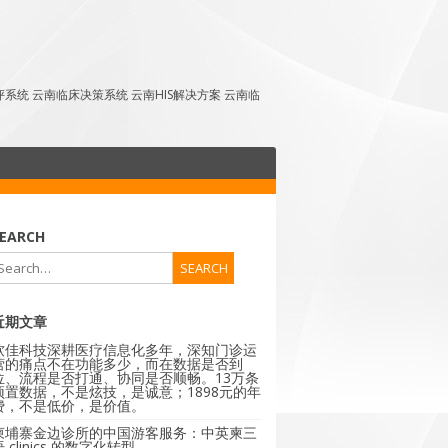
点评系统 云南临床决策系统 云南HIS解决方案 云南临
EARCH
近期文章
软佳科技深耕医疗信息化多年，深知门诊运
营的痛点不在功能多少，而在数据是否到
位、流程是否打通、协同是否顺畅。13万条
预置数据，不是炫技，是诚意；1898元的年
费，不是低价，是价值。
柬埔寨金边诊所的中国游客服务：中英柬三
 clinics 的数字化转型