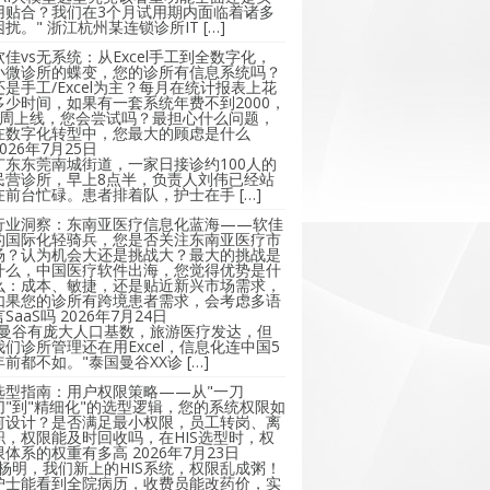
用贴合？我们在3个月试用期内面临着诸多
困扰。" 浙江杭州某连锁诊所IT […]
软佳vs无系统：从Excel手工到全数字化，
小微诊所的蝶变，您的诊所有信息系统吗？
还是手工/Excel为主？每月在统计报表上花
多少时间，如果有一套系统年费不到2000，
2周上线，您会尝试吗？最担心什么问题，
在数字化转型中，您最大的顾虑是什么
2026年7月25日
广东东莞南城街道，一家日接诊约100人的
民营诊所，早上8点半，负责人刘伟已经站
在前台忙碌。患者排着队，护士在手 […]
行业洞察：东南亚医疗信息化蓝海——软佳
的国际化轻骑兵，您是否关注东南亚医疗市
场？认为机会大还是挑战大？最大的挑战是
什么，中国医疗软件出海，您觉得优势是什
么：成本、敏捷，还是贴近新兴市场需求，
如果您的诊所有跨境患者需求，会考虑多语
言SaaS吗
2026年7月24日
"曼谷有庞大人口基数，旅游医疗发达，但
我们诊所管理还在用Excel，信息化连中国5
年前都不如。"泰国曼谷XX诊 […]
选型指南：用户权限策略——从"一刀
切"到"精细化"的选型逻辑，您的系统权限如
何设计？是否满足最小权限，员工转岗、离
职，权限能及时回收吗，在HIS选型时，权
限体系的权重有多高
2026年7月23日
"杨明，我们新上的HIS系统，权限乱成粥！
护士能看到全院病历，收费员能改药价，实