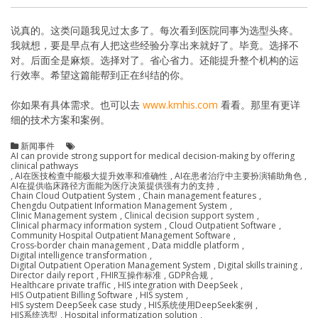
说真的。这类问题我见过太多了。每次看到医院同事为选型头疼。
我就想，要是早点有人把这些经验分享出来就好了。毕竟。选择不
对。后面全是麻烦。选择对了。省心省力。还能提升整个机构的运
行效率。希望这篇能帮到正在纠结的你。
你如果有具体需求。也可以去
www.kmhis.com
看看。那里有更详
细的技术方案和案例。
新闻事件
AI can provide strong support for medical decision-making by offering
clinical pathways
,
AI在医技检查中能极大提升效率和准确性
,
AI在患者治疗中主要扮演辅助角色
,
AI在提供临床路径方面能为医疗决策提供强有力的支持
,
Chain Cloud Outpatient System
,
Chain management features
,
Chengdu Outpatient Information Management System
,
Clinic Management system
,
Clinical decision support system
,
Clinical pharmacy information system
,
Cloud Outpatient Software
,
Community Hospital Outpatient Management Software
,
Cross-border chain management
,
Data middle platform
,
Digital intelligence transformation
,
Digital Outpatient Operation Management System
,
Digital skills training
,
Director daily report
,
FHIR互操作标准
,
GDPR合规
,
Healthcare private traffic
,
HIS integration with DeepSeek
,
HIS Outpatient Billing Software
,
HIS system
,
HIS system DeepSeek case study
,
HIS系统使用DeepSeek案例
,
HIS系统选型
,
Hospital informatization solution
,