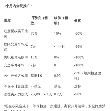
3个月内全院推广
：
旧系统（粗
软佳（精
维度
变化
放）
细）
过度授权员工比
70%
10%
-60%
例
权限变更平均延
7天
<1小时
-99%
迟
离职账号活跃率
10%
0%
-100%
安全事件年均
2起
0
-100%
-5%（规则检查微
医生开处方效率
基准1.0
0.95
耗）
等保审计合规度
不满足
满足
达标
管理员人力投入
2人×0.5 = 1人
0.2人
-80%
“现在权限合规了，等保检查一次通过。离职账号清零，安全隐患消