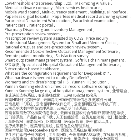
Low-threshold entrepreneurship
,
Ltd.
,
Maximizing AI value
,
Medical software company
,
Microservices healthcare
,
Mobile ward round
,
Multi-currency settlement
,
Multilingual interface
,
Paperless digital hospital
,
Paperless medical record archiving system
,
Paraclinical Department Workstation
,
Paraclinical examination
,
Patient care
,
Patient portal
,
Pharmacy Dispensing and Inventory Management
,
Pre-prescription review system
,
Prescription review system assisted by CDSS
,
Price inquiry
,
Professional Management System for Small and Medium Clinics
,
Rational drug use and pre-prescription review system
,
Recommended Cost-effective Outpatient Management Software
,
Remote patient monitoring
,
Satisfaction survey
,
Smart outpatient management system
,
SoftPlus chain management
,
SPD系统
,
Specialized Hospital Outpatient Management Software
,
Subscription-based healthcare
,
What are the configuration requirements for DeepSeek R1?
,
What hardware is needed to deploy DeepSeek?
,
Women’s and children’s hospital HIS
,
Yunnan HIS solution
,
Yunnan Kunming electronic medical record software company
,
Yunnan Kunming large digital hospital management system
,
业管融合
,
临床决策支持系统
,
临床路径优化
,
云南HIS市场HIS名录
,
云南HIS软件定制开发
,
云南昆明HIS(医院管理信息系统)软件公司
,
云南昆明HIS系统
,
云南昆明his软件公司
,
云南昆明医院his系统厂商
,
云南昆明大数字医院管理系统
,
云南昆明门诊系统
,
云南省医院数字化医院信息系统
,
云南省新型农村合作医疗管理信息系统
,
云门诊系统
,
产品白皮书下载
,
人工智能治理
,
会员充值消耗
,
低门槛创业
,
儿童医院AI
,
养老院HIS
,
区域深耕
,
医保反欺诈
,
医生辅助工具
,
医疗效率提升
,
医美管理系统
,
医院信息化管理系统
,
医院本地部署DeepSeek-R1成本
,
医院管理系统使用说明书
,
卫生所门诊电子处方软件
,
卫生院HIS
,
合理用药PASS系统
,
在线预约系统
,
处方前置审核
,
复诊提醒
,
康复医疗软件
,
数字疗法
,
无纸化数字医院
,