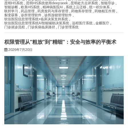
昆明HIS系统
,
昆明HIS系统使用deepseek
,
昆明处方点评系统
,
智能导诊
,
智能诊断
,
欧美HIS系统
,
精神病医院AI
,
系统上云迁移
,
统一积分体系
,
联邦学习
,
药品管理
,
药房发药与库存管理
,
药物库存管理
,
药物相互作用
,
裂变获客
,
诊所管理软件
,
诊所连锁管理软件
,
软佳医院信息管理系统+临床决策支持系统
,
软佳医院信息管理系统AI智能辅助决策系统
,
远程医疗系统
,
金蝶医疗
,
门诊就诊流程
,
门诊疾病临床路径
,
门诊管理系统
权限管理从”粗放”到”精细”：安全与效率的平衡术
2026年7月20日