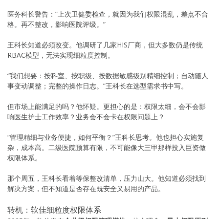
医务科长警告：”上次卫健委检查，就因为我们权限混乱，差点不合
格。再不整改，影响医院评级。”
王科长知道必须改变。他调研了几家HIS厂商，但大多数仍是传统
RBAC模型，无法实现细粒度控制。
“我们想要：按科室、按职级、按数据敏感级别精细控制；自动随人
事变动调整；完整的操作日志。”王科长在选型需求书中写。
但市场上能满足的吗？他怀疑。更担心的是：权限太细，会不会影
响医生护士工作效率？业务会不会卡在权限问题上？
“管理精细与业务便捷，如何平衡？”王科长思考。他也担心实施复
杂，成本高。二级医院预算有限，不可能像大三甲那样投入巨资做
权限体系。
那个周五，王科长看着等保整改清单，压力山大。他知道必须找到
解决方案，但不知道是否存在既安全又易用的产品。
转机：软佳细粒度权限体系