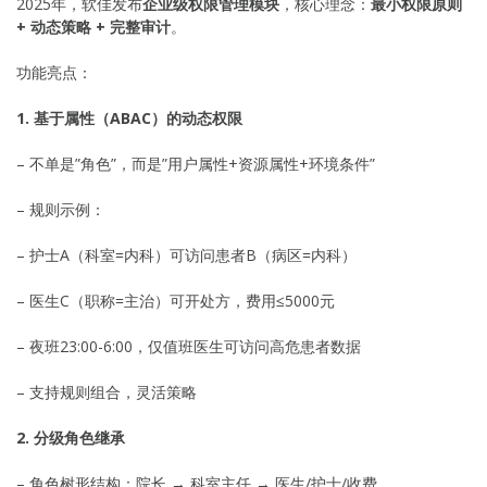
2025年，软佳发布
企业级权限管理模块
，核心理念：
最小权限原则
+ 动态策略 + 完整审计
。
功能亮点：
1. 基于属性（ABAC）的动态权限
– 不单是”角色”，而是”用户属性+资源属性+环境条件”
– 规则示例：
– 护士A（科室=内科）可访问患者B（病区=内科）
– 医生C（职称=主治）可开处方，费用≤5000元
– 夜班23:00-6:00，仅值班医生可访问高危患者数据
– 支持规则组合，灵活策略
2. 分级角色继承
– 角色树形结构：院长 → 科室主任 → 医生/护士/收费