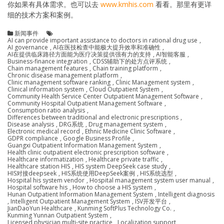
你如果有具体需求。也可以去
www.kmhis.com
看看。那里有更详
细的技术方案和案例。
新闻事件
AI can provide important assistance to doctors in rational drug use
,
AI governance
,
AI在医技检查中能极大提升效率和准确性
,
AI在提供临床路径方面能为医疗决策提供强有力的支持
,
AI智能客服
,
Business-finance integration
,
CDSS辅助下的处方点评系统
,
Chain management features
,
Chain training platform
,
Chronic disease management platform
,
Clinic management software ranking
,
Clinic Management system
,
Clinical information system
,
Cloud Outpatient System
,
Community Health Service Center Outpatient Management Software
,
Community Hospital Outpatient Management Software
,
Consumption ratio analysis
,
Differences between traditional and electronic prescriptions
,
Disease analysis
,
DRG系统
,
Drug management system
,
Electronic medical record
,
Ethnic Medicine Clinic Software
,
GDPR compliance
,
Google Business Profile
,
Guangxi Outpatient Information Management System
,
Health clinic outpatient electronic prescription software
,
Healthcare informatization
,
Healthcare private traffic
,
Healthcare station HIS
,
HIS system DeepSeek case study
,
HIS对接deepseek
,
HIS系统使用DeepSeek案例
,
HIS系统选型
,
Hospital his system vendor
,
Hospital management system user manual
,
Hospital software his
,
How to choose a HIS system
,
Hunan Outpatient Information Management System
,
Intelligent diagnosis
,
Intelligent Outpatient Management System
,
ISV开发平台
,
JianDaoYun Healthcare
,
Kunming SoftPlus Technology Co.
,
Kunming Yunnan Outpatient System
,
Licensed physician multi-site practice
,
Localization support
,