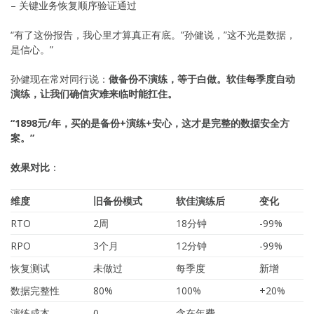
– 关键业务恢复顺序验证通过
“有了这份报告，我心里才算真正有底。”孙健说，”这不光是数据，
是信心。”
孙健现在常对同行说：
做备份不演练，等于白做。软佳每季度自动
演练，让我们确信灾难来临时能扛住。
“1898元/年，买的是备份+演练+安心，这才是完整的数据安全方
案。”
效果对比
：
维度
旧备份模式
软佳演练后
变化
RTO
2周
18分钟
-99%
RPO
3个月
12分钟
-99%
恢复测试
未做过
每季度
新增
数据完整性
80%
100%
+20%
演练成本
0
含在年费
–