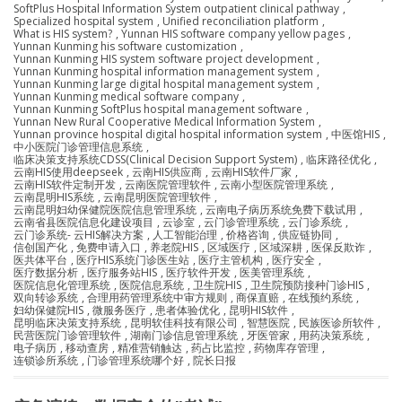
SoftPlus Hospital Information System outpatient clinical pathway
,
Specialized hospital system
,
Unified reconciliation platform
,
What is HIS system?
,
Yunnan HIS software company yellow pages
,
Yunnan Kunming his software customization
,
Yunnan Kunming HIS system software project development
,
Yunnan Kunming hospital information management system
,
Yunnan Kunming large digital hospital management system
,
Yunnan Kunming medical software company
,
Yunnan Kunming SoftPlus hospital management software
,
Yunnan New Rural Cooperative Medical Information System
,
Yunnan province hospital digital hospital information system
,
中医馆HIS
,
中小医院门诊管理信息系统
,
临床决策支持系统CDSS(Clinical Decision Support System)
,
临床路径优化
,
云南HIS使用deepseek
,
云南HIS供应商
,
云南HIS软件厂家
,
云南HIS软件定制开发
,
云南医院管理软件
,
云南小型医院管理系统
,
云南昆明HIS系统
,
云南昆明医院管理软件
,
云南昆明妇幼保健院医院信息管理系统
,
云南电子病历系统免费下载试用
,
云南省县医院信息化建设项目
,
云诊室
,
云门诊管理系统
,
云门诊系统
,
云门诊系统- 云HIS解决方案
,
人工智能治理
,
价格咨询
,
供应链协同
,
信创国产化
,
免费申请入口
,
养老院HIS
,
区域医疗
,
区域深耕
,
医保反欺诈
,
医共体平台
,
医疗HIS系统门诊医生站
,
医疗主管机构
,
医疗安全
,
医疗数据分析
,
医疗服务站HIS
,
医疗软件开发
,
医美管理系统
,
医院信息化管理系统
,
医院信息系统
,
卫生院HIS
,
卫生院预防接种门诊HIS
,
双向转诊系统
,
合理用药管理系统中审方规则
,
商保直赔
,
在线预约系统
,
妇幼保健院HIS
,
微服务医疗
,
患者体验优化
,
昆明HIS软件
,
昆明临床决策支持系统
,
昆明软佳科技有限公司
,
智慧医院
,
民族医诊所软件
,
民营医院门诊管理软件
,
湖南门诊信息管理系统
,
牙医管家
,
用药决策系统
,
电子病历
,
移动查房
,
精准营销触达
,
药占比监控
,
药物库存管理
,
连锁诊所系统
,
门诊管理系统哪个好
,
院长日报