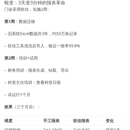
蜕变：3天变3分钟的报表革命
门诊采用软佳，实施2周：
第1周
：数据迁移
– 旧系统Excel数据共3年，约50万条记录
– 软佳工具清洗后导入，验证一致率99.8%
第2周
：培训+试用
– 财务培训：报表生成、钻取、导出
– 科室主任培训：查看科室日报
– 试运行1个月
效果
（三个月后）：
维度
手工报表
软佳报表
变化
日报时效
T+1 18:00
T+0 8:00
提前1天