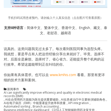
手机扫码试用患者预约。请勿输入个人真实信息（点击图片可查看原图）
支持8种语言
：简体中文、繁体中文、香港中文、English、藏文、泰
文、老挝语、越南语
说真的。这类问题我见过太多了。每次看到医院同事为选型头疼。
我就想，要是早点有人把这些经验分享出来就好了。毕竟。选择不
对。后面全是麻烦。选择对了。省心省力。还能提升整个机构的运
行效率。希望这篇能帮到正在纠结的你。
你如果有具体需求。也可以去
www.kmhis.com
看看。那里有更详
细的技术方案和案例。
新闻事件
AI can significantly improve efficiency and quality in electronic medical
records (EMR)
,
AI在合理用药方面能为医生提供重要辅助
,
AI在患者治疗中主要扮演辅助角色
,
AI在电子病历（EMR）中能显著提升效率和质量
,
API integration
,
Automated sorting
,
Branch accounting
,
Business intelligence dashboard
,
CDSS人工智能辅助用药决策支持
,