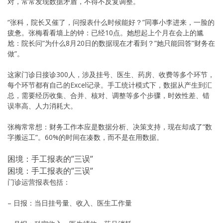
对，常常发现数据矛盾，不得不反复调整。
“张科，院长又催了，问报表什么时候能好？”同事小李进来，一脸的
疲惫。张梅看看墙上的钟：已经10点。她想起上个月在会上的尴
尬：院长问”为什么8月20日的数据现在才看到？”她只能回答”财务在
做”。
这家门诊日接诊300人，涉及挂号、医生、药房、收费等多个环节，
每个环节都有自己的Excel记录。手工统计模式下，数据从产生到汇
总，需要经历收集、合并、核对、调整等多个步骤，时效性差、错
误率高、人力消耗大。
张梅常常想：财务工作本应是数据分析、决策支持，现在却成了”数
字搬运工”。60%的时间在凑数，而不是在用数据。
困境：手工报表的”三误”
困境：手工报表的”三误”
门诊运营报表包括：
– 日报：当日挂号量、收入、医生工作量