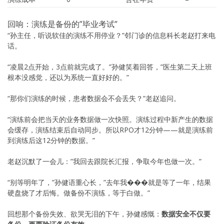
回响：演练是备份的”毕业考试”
“孙主任，听说软佳的演练不用停业？”邻门诊的信息科长老赵打来电
话。
“凌晨2点开始，3点前就完成了。”孙健笑着回答，”医生第二天上班
根本没感觉，还以为系统一直好好的。”
“那你们演练的时候，患者数据会不会丢失？”老赵追问。
“演练前会把当天的业务数据做一次快照。演练过程中新产生的数据
会缓存，演练结束后自动同步。所以RPO才12分钟——就是演练前
到演练后这12分钟的数据。”
老赵沉默了一会儿：”我回去跟院长汇报，争取今年也做一次。”
“别等明年了，”孙健语重心长，”去年我���就是等了一年，结果
硬盘烧了才后悔。做备份不演练，等于白做。”
回想那个备份失效、欲哭无泪的下午，孙健感慨：
数据安全不仅要