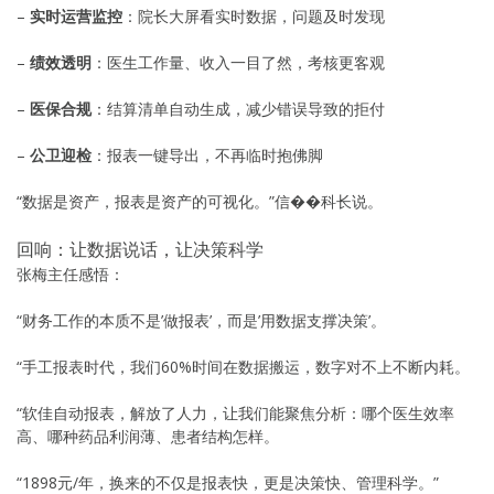
–
实时运营监控
：院长大屏看实时数据，问题及时发现
–
绩效透明
：医生工作量、收入一目了然，考核更客观
–
医保合规
：结算清单自动生成，减少错误导致的拒付
–
公卫迎检
：报表一键导出，不再临时抱佛脚
“数据是资产，报表是资产的可视化。”信��科长说。
回响：让数据说话，让决策科学
张梅主任感悟：
“财务工作的本质不是’做报表’，而是’用数据支撑决策’。
“手工报表时代，我们60%时间在数据搬运，数字对不上不断内耗。
“软佳自动报表，解放了人力，让我们能聚焦分析：哪个医生效率
高、哪种药品利润薄、患者结构怎样。
“1898元/年，换来的不仅是报表快，更是决策快、管理科学。”