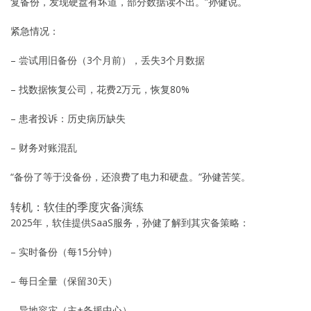
复备份，发现硬盘有坏道，部分数据读不出。”孙健说。
紧急情况：
– 尝试用旧备份（3个月前），丢失3个月数据
– 找数据恢复公司，花费2万元，恢复80%
– 患者投诉：历史病历缺失
– 财务对账混乱
“备份了等于没备份，还浪费了电力和硬盘。”孙健苦笑。
转机：软佳的季度灾备演练
2025年，软佳提供SaaS服务，孙健了解到其灾备策略：
– 实时备份（每15分钟）
– 每日全量（保留30天）
– 异地容灾（主+备援中心）