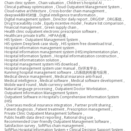
Chain clinic system
,
Chain valuation
,
Children's hospital AI
,
Clinical pathway optimization
,
Cloud Outpatient Management System
,
Cloud-native architecture
,
Cross-border chain management
,
deepseek和HIS对接
,
Digital intelligence transformation
,
Digital management system
,
Director daily report
,
DRG/DIP
,
DRG系统
,
Drug traceability code
,
Equity incentive model
,
Feature list comparison
,
Financial management
,
Green supply chain
,
Health clinic outpatient electronic prescription software
,
Healthcare private traffic
,
HIPAA合规
,
HIS System - Outpatient Management System
,
HIS system DeepSeek case study
,
HIS system free download trial
,
Hospital information management system
,
Hospital information management system (HIS) implementation plan
,
Hospital Information System
,
Hospital informatization construction
,
Hospital informatization solution
,
Hospital management system HIS download
,
Hospital management system user manual
,
ISV开发平台
,
Kunming hospital management software
,
LIS系统的衔接与应用
,
Medical device management
,
Medical insurance anti-fraud
,
Medical intelligence
,
Medical software
,
Medical software development
,
Mobile ward round
,
Multi-currency settlement
,
Natural language processing
,
Outpatient Doctor Workstation
,
Outpatient Information Management System
,
Outpatient Software in Hospital’s Comprehensive Information System
(HIS)
,
Overseas medical insurance integration
,
Partner profit sharing
,
Patient diagnosis
,
Patient treatment
,
Prescription management
,
Private Clinic Outpatient Management Software
,
Public health data direct reporting
,
Rational drug use
,
Recommended User-friendly Outpatient Management Software
,
Satisfaction survey
,
SoftPlus chain management
,
SoftPlus Hospital Information System + Clinical Decision Support System
,