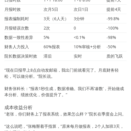
月报时效
次月5日
次日1日
提前4天
报表编制耗时
3天（6人天）
3分钟
-99.8%
月报错误次数
2次
0
-100%
数据一致性差异
5%
<0.1%
-98%
财务人力投入
60%报表
10%审核+分析
-50%
院长数据决策时效
滞后
实时
质的飞跃
“现在日报早上8点自动发邮箱，我出门前就看完了。月底财务轻
松，可以做分析。”院长说。
财务张科长：”报表1秒生成，数据准确。我们不再’凑数’，开始做成
本分析、绩效优化，价值提升了。”
成本收益分析
“老张，你们财务上了报表系统，效果怎么样？”院长在季度会上问。
“这么说吧，”张梅掰着手指算，”原来每月做报表，2个人加班3天，