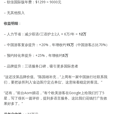
– 软佳国际版年费：$1299 ≈ 9000元
– 无其他投入
收益明细
：
– 人力节省：减少双语/三语护士2人 × 6万/年 =
12万
– 中国游客复诊提升：+20%，年增收约
15万
（中国游客占比70%）
– 预约转化率提升：+25%，年增收约
5万
– 品牌提升：三语服务口碑，吸引更多国际患者
“这还没算品牌价值。”陈国雄补充，”上周有一家中国旅行社联系我
们，要把诊所列入’金边医疗定点单位’。这意味着稳定的客流。”
“还有，”前台Aom插话，”有个欧美游客在Google上给我们打了5
星，写了很长一篇评价，提到多语言服务。这比我们花钱打广告效
果好多了。”