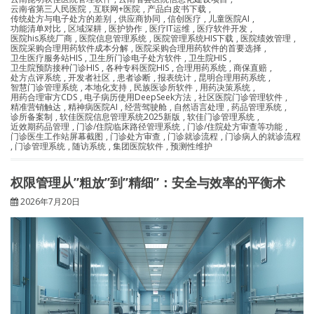
云南省第三人民医院
,
互联网+医院
,
产品白皮书下载
,
传统处方与电子处方的差别
,
供应商协同
,
信创医疗
,
儿童医院AI
,
功能清单对比
,
区域深耕
,
医护协作
,
医疗IT运维
,
医疗软件开发
,
医院his系统厂商
,
医院信息管理系统
,
医院管理系统HIS下载
,
医院绩效管理
,
医院采购合理用药软件成本分解
,
医院采购合理用药软件的首要选择
,
卫生医疗服务站HIS
,
卫生所门诊电子处方软件
,
卫生院HIS
,
卫生院预防接种门诊HIS
,
各种专科医院HIS
,
合理用药系统
,
商保直赔
,
处方点评系统
,
开发者社区
,
患者诊断
,
报表统计
,
昆明合理用药系统
,
智慧门诊管理系统
,
本地化支持
,
民族医诊所软件
,
用药决策系统
,
用药合理审方CDS
,
电子病历使用DeepSeek方法
,
社区医院门诊管理软件
,
精准营销触达
,
精神病医院AI
,
经营驾驶舱
,
自然语言处理
,
药品管理系统
,
诊所备案制
,
软佳医院信息管理系统2025新版
,
软佳门诊管理系统
,
近效期药品管理
,
门诊/住院临床路径管理系统
,
门诊/住院处方审查等功能
,
门诊医生工作站屏幕截图
,
门诊处方审查
,
门诊就诊流程
,
门诊病人的就诊流程
,
门诊管理系统
,
随访系统
,
集团医院软件
,
预测性维护
权限管理从”粗放”到”精细”：安全与效率的平衡术
2026年7月20日