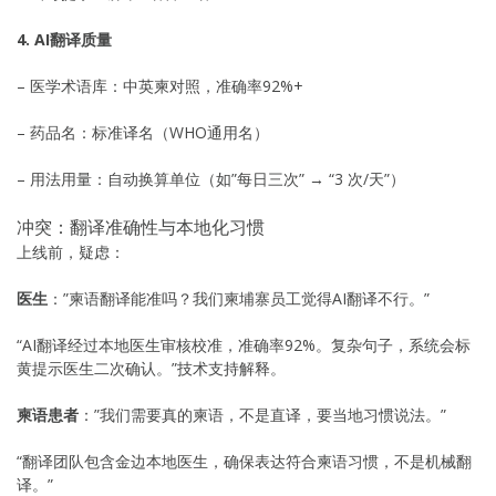
4. AI翻译质量
– 医学术语库：中英柬对照，准确率92%+
– 药品名：标准译名（WHO通用名）
– 用法用量：自动换算单位（如”每日三次” → “3 次/天”）
冲突：翻译准确性与本地化习惯
上线前，疑虑：
医生
：”柬语翻译能准吗？我们柬埔寨员工觉得AI翻译不行。”
“AI翻译经过本地医生审核校准，准确率92%。复杂句子，系统会标
黄提示医生二次确认。”技术支持解释。
柬语患者
：”我们需要真的柬语，不是直译，要当地习惯说法。”
“翻译团队包含金边本地医生，确保表达符合柬语习惯，不是机械翻
译。”