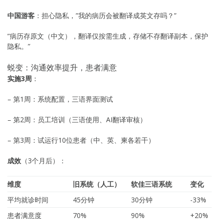
中国游客
：担心隐私，”我的病历会被翻译成英文存吗？”
“病历存原文（中文），翻译仅按需生成，存储不存翻译副本，保护
隐私。”
蜕变：沟通效率提升，患者满意
实施3周
：
– 第1周：系统配置，三语界面测试
– 第2周：员工培训（三语使用、AI翻译审核）
– 第3周：试运行10位患者（中、英、柬各若干）
成效
（3个月后）：
维度
旧系统（人工）
软佳三语系统
变化
平均就诊时间
45分钟
30分钟
-33%
患者满意度
70%
90%
+20%