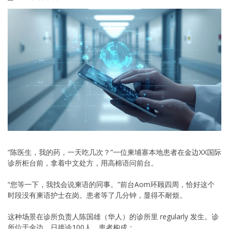
“陈医生，我的药，一天吃几次？”一位柬埔寨本地患者在金边XX国际
诊所柜台前，拿着中文处方，用高棉语问前台。
“您等一下，我找会说柬语的同事。”前台Aom环顾四周，恰好这个
时段没有柬语护士在岗。患者等了几分钟，显得不耐烦。
这种场景在诊所负责人陈国雄（华人）的诊所里 regularly 发生。诊
所位于金边，日接诊100人，患者构成：