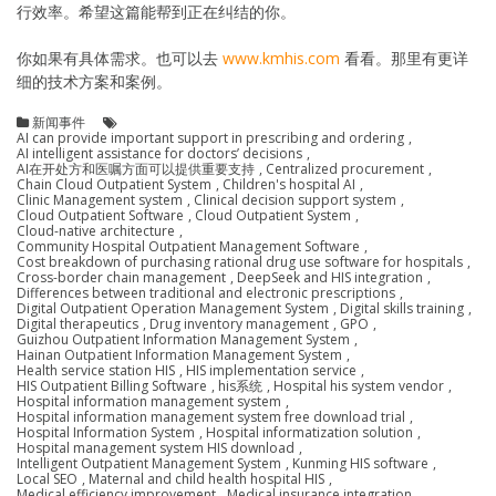
行效率。希望这篇能帮到正在纠结的你。
你如果有具体需求。也可以去
www.kmhis.com
看看。那里有更详
细的技术方案和案例。
新闻事件
AI can provide important support in prescribing and ordering
,
AI intelligent assistance for doctors’ decisions
,
AI在开处方和医嘱方面可以提供重要支持
,
Centralized procurement
,
Chain Cloud Outpatient System
,
Children's hospital AI
,
Clinic Management system
,
Clinical decision support system
,
Cloud Outpatient Software
,
Cloud Outpatient System
,
Cloud-native architecture
,
Community Hospital Outpatient Management Software
,
Cost breakdown of purchasing rational drug use software for hospitals
,
Cross-border chain management
,
DeepSeek and HIS integration
,
Differences between traditional and electronic prescriptions
,
Digital Outpatient Operation Management System
,
Digital skills training
,
Digital therapeutics
,
Drug inventory management
,
GPO
,
Guizhou Outpatient Information Management System
,
Hainan Outpatient Information Management System
,
Health service station HIS
,
HIS implementation service
,
HIS Outpatient Billing Software
,
his系统
,
Hospital his system vendor
,
Hospital information management system
,
Hospital information management system free download trial
,
Hospital Information System
,
Hospital informatization solution
,
Hospital management system HIS download
,
Intelligent Outpatient Management System
,
Kunming HIS software
,
Local SEO
,
Maternal and child health hospital HIS
,
Medical efficiency improvement
,
Medical insurance integration
,