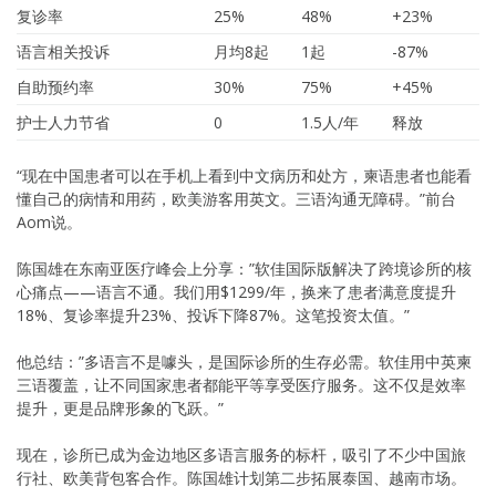
复诊率
25%
48%
+23%
语言相关投诉
月均8起
1起
-87%
自助预约率
30%
75%
+45%
护士人力节省
0
1.5人/年
释放
“现在中国患者可以在手机上看到中文病历和处方，柬语患者也能看
懂自己的病情和用药，欧美游客用英文。三语沟通无障碍。”前台
Aom说。
陈国雄在东南亚医疗峰会上分享：”软佳国际版解决了跨境诊所的核
心痛点——语言不通。我们用$1299/年，换来了患者满意度提升
18%、复诊率提升23%、投诉下降87%。这笔投资太值。”
他总结：”多语言不是噱头，是国际诊所的生存必需。软佳用中英柬
三语覆盖，让不同国家患者都能平等享受医疗服务。这不仅是效率
提升，更是品牌形象的飞跃。”
现在，诊所已成为金边地区多语言服务的标杆，吸引了不少中国旅
行社、欧美背包客合作。陈国雄计划第二步拓展泰国、越南市场。