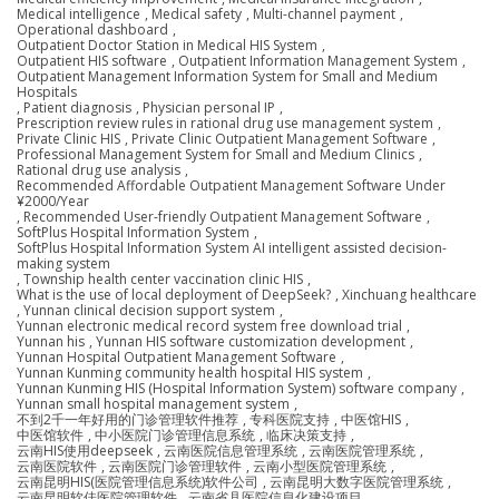
Medical intelligence
,
Medical safety
,
Multi-channel payment
,
Operational dashboard
,
Outpatient Doctor Station in Medical HIS System
,
Outpatient HIS software
,
Outpatient Information Management System
,
Outpatient Management Information System for Small and Medium
Hospitals
,
Patient diagnosis
,
Physician personal IP
,
Prescription review rules in rational drug use management system
,
Private Clinic HIS
,
Private Clinic Outpatient Management Software
,
Professional Management System for Small and Medium Clinics
,
Rational drug use analysis
,
Recommended Affordable Outpatient Management Software Under
¥2000/Year
,
Recommended User-friendly Outpatient Management Software
,
SoftPlus Hospital Information System
,
SoftPlus Hospital Information System AI intelligent assisted decision-
making system
,
Township health center vaccination clinic HIS
,
What is the use of local deployment of DeepSeek?
,
Xinchuang healthcare
,
Yunnan clinical decision support system
,
Yunnan electronic medical record system free download trial
,
Yunnan his
,
Yunnan HIS software customization development
,
Yunnan Hospital Outpatient Management Software
,
Yunnan Kunming community health hospital HIS system
,
Yunnan Kunming HIS (Hospital Information System) software company
,
Yunnan small hospital management system
,
不到2千一年好用的门诊管理软件推荐
,
专科医院支持
,
中医馆HIS
,
中医馆软件
,
中小医院门诊管理信息系统
,
临床决策支持
,
云南HIS使用deepseek
,
云南医院信息管理系统
,
云南医院管理系统
,
云南医院软件
,
云南医院门诊管理软件
,
云南小型医院管理系统
,
云南昆明HIS(医院管理信息系统)软件公司
,
云南昆明大数字医院管理系统
,
云南昆明软佳医院管理软件
,
云南省县医院信息化建设项目
,