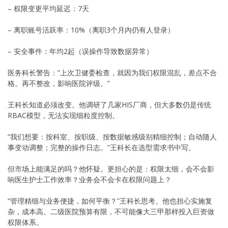
– 权限变更平均延迟：7天
– 离职账号活跃率：10%（离职3个月内仍有人登录）
– 安全事件：年均2起（误操作导致数据异常）
医务科长警告：”上次卫健委检查，就因为我们权限混乱，差点不合
格。再不整改，影响医院评级。”
王科长知道必须改变。他调研了几家HIS厂商，但大多数仍是传统
RBAC模型，无法实现细粒度控制。
“我们想要：按科室、按职级、按数据敏感级别精细控制；自动随人
事变动调整；完整的操作日志。”王科长在选型需求书中写。
但市场上能满足的吗？他怀疑。更担心的是：权限太细，会不会影
响医生护士工作效率？业务会不会卡在权限问题上？
“管理精细与业务便捷，如何平衡？”王科长思考。他也担心实施复
杂，成本高。二级医院预算有限，不可能像大三甲那样投入巨资做
权限体系。