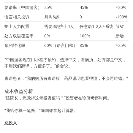
复诊率（中国游客）
25%
45%
+20%
语言相关投诉
月均6起
0
-100%
护士人力配置
需要3语护士4人
任意语1-2人+系统
节省
处方双语覆盖率
0%
100%
新增
预约转化率
60%（语言门槛）
85%
+25%
“中国游客现在用小程序预约，选择中文，看病历、处方都是中文，
不用我们翻译，方便多了。”前台说。
柬语患者：”我的病历有柬语版，药品说明也看得懂，不会再吃错。”
成本收益分析
“陈院长，您觉得这笔投资值吗？”投资者在诊所考察时问。
“我给你算一笔账。”陈国雄拿起计算器。
总投入
：