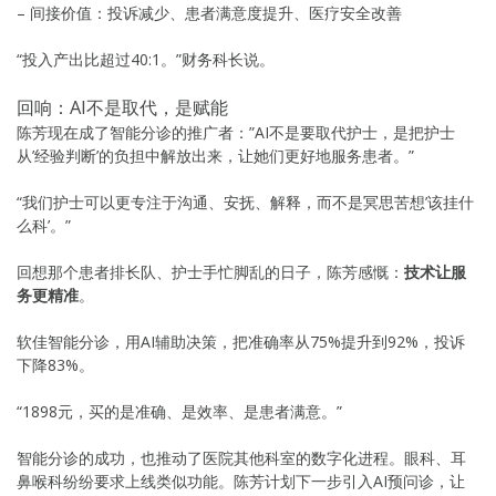
– 间接价值：投诉减少、患者满意度提升、医疗安全改善
“投入产出比超过40:1。”财务科长说。
回响：AI不是取代，是赋能
陈芳现在成了智能分诊的推广者：”AI不是要取代护士，是把护士
从’经验判断’的负担中解放出来，让她们更好地服务患者。”
“我们护士可以更专注于沟通、安抚、解释，而不是冥思苦想’该挂什
么科’。”
回想那个患者排长队、护士手忙脚乱的日子，陈芳感慨：
技术让服
务更精准
。
软佳智能分诊，用AI辅助决策，把准确率从75%提升到92%，投诉
下降83%。
“1898元，买的是准确、是效率、是患者满意。”
智能分诊的成功，也推动了医院其他科室的数字化进程。眼科、耳
鼻喉科纷纷要求上线类似功能。陈芳计划下一步引入AI预问诊，让