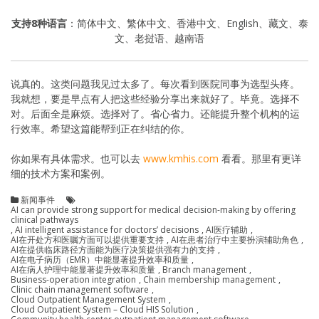
支持8种语言
：简体中文、繁体中文、香港中文、English、藏文、泰
文、老挝语、越南语
说真的。这类问题我见过太多了。每次看到医院同事为选型头疼。
我就想，要是早点有人把这些经验分享出来就好了。毕竟。选择不
对。后面全是麻烦。选择对了。省心省力。还能提升整个机构的运
行效率。希望这篇能帮到正在纠结的你。
你如果有具体需求。也可以去
www.kmhis.com
看看。那里有更详
细的技术方案和案例。
新闻事件
AI can provide strong support for medical decision-making by offering
clinical pathways
,
AI intelligent assistance for doctors’ decisions
,
AI医疗辅助
,
AI在开处方和医嘱方面可以提供重要支持
,
AI在患者治疗中主要扮演辅助角色
,
AI在提供临床路径方面能为医疗决策提供强有力的支持
,
AI在电子病历（EMR）中能显著提升效率和质量
,
AI在病人护理中能显著提升效率和质量
,
Branch management
,
Business-operation integration
,
Chain membership management
,
Clinic chain management software
,
Cloud Outpatient Management System
,
Cloud Outpatient System – Cloud HIS Solution
,