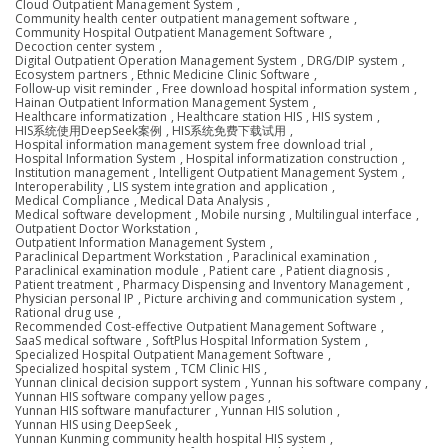
Cloud Outpatient Management System
,
Community health center outpatient management software
,
Community Hospital Outpatient Management Software
,
Decoction center system
,
Digital Outpatient Operation Management System
,
DRG/DIP system
,
Ecosystem partners
,
Ethnic Medicine Clinic Software
,
Follow-up visit reminder
,
Free download hospital information system
,
Hainan Outpatient Information Management System
,
Healthcare informatization
,
Healthcare station HIS
,
HIS system
,
HIS系统使用DeepSeek案例
,
HIS系统免费下载试用
,
Hospital information management system free download trial
,
Hospital Information System
,
Hospital informatization construction
,
Institution management
,
Intelligent Outpatient Management System
,
Interoperability
,
LIS system integration and application
,
Medical Compliance
,
Medical Data Analysis
,
Medical software development
,
Mobile nursing
,
Multilingual interface
,
Outpatient Doctor Workstation
,
Outpatient Information Management System
,
Paraclinical Department Workstation
,
Paraclinical examination
,
Paraclinical examination module
,
Patient care
,
Patient diagnosis
,
Patient treatment
,
Pharmacy Dispensing and Inventory Management
,
Physician personal IP
,
Picture archiving and communication system
,
Rational drug use
,
Recommended Cost-effective Outpatient Management Software
,
SaaS medical software
,
SoftPlus Hospital Information System
,
Specialized Hospital Outpatient Management Software
,
Specialized hospital system
,
TCM Clinic HIS
,
Yunnan clinical decision support system
,
Yunnan his software company
,
Yunnan HIS software company yellow pages
,
Yunnan HIS software manufacturer
,
Yunnan HIS solution
,
Yunnan HIS using DeepSeek
,
Yunnan Kunming community health hospital HIS system
,