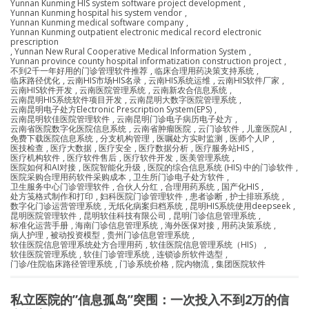
Yunnan Kunming HIS system software project development
,
Yunnan Kunming hospital his system vendor
,
Yunnan Kunming medical software company
,
Yunnan Kunming outpatient electronic medical record electronic
prescription
,
Yunnan New Rural Cooperative Medical Information System
,
Yunnan province county hospital informatization construction project
,
不到2千一年好用的门诊管理软件推荐
,
临床合理用药决策支持系统
,
临床路径优化
,
云南HIS市场HIS名录
,
云南HIS系统运维
,
云南HIS软件厂家
,
云南HIS软件开发
,
云南医院管理系统
,
云南新农合信息系统
,
云南昆明HIS系统软件项目开发
,
云南昆明大数字医院管理系统
,
云南昆明电子处方Electronic Prescription System(EPS)
,
云南昆明软佳医院管理软件
,
云南昆明门诊电子病历电子处方
,
云南省医院数字化医院信息系统
,
云南省肿瘤医院
,
云门诊软件
,
儿童医院AI
,
免费下载医院信息系统
,
分支机构管理
,
医嘱处方实时监测
,
医师个人IP
,
医技检查
,
医疗大数据
,
医疗安全
,
医疗数据分析
,
医疗服务站HIS
,
医疗机构软件
,
医疗软件售后
,
医疗软件开发
,
医美管理系统
,
医院如何和AI对接
,
医院智能化升级
,
医院的综合信息系统 (HIS) 中的门诊软件
,
医院采购合理用药软件采购成本
,
卫生所门诊电子处方软件
,
卫生服务中心门诊管理软件
,
合伙人分红
,
合理用药系统
,
国产化HIS
,
处方笺格式制作和打印
,
妇科医院门诊管理软件
,
患者诊断
,
护士排班系统
,
数字化门诊运营管理系统
,
无纸化病案归档系统
,
昆明HIS系统使用deepseek
,
昆明医院管理软件
,
昆明软佳科技有限公司
,
昆明门诊信息管理系统
,
标准化运营手册
,
海南门诊信息管理系统
,
海外医保对接
,
用药决策系统
,
病人护理
,
被动投资模型
,
贵州门诊信息管理系统
,
软佳医院信息管理系统处方合理用药
,
软佳医院信息管理系统（HIS）
,
软佳医院管理系统
,
软佳门诊管理系统
,
连锁诊所软件选型
,
门诊/住院临床路径管理系统
,
门诊系统价格
,
院内物流
,
集团医院软件
私立医院的”信息孤岛”突围：一次投入不到2万的信