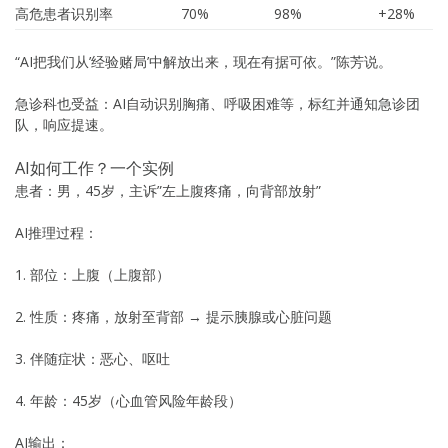
高危患者识别率
70%
98%
+28%
“AI把我们从’经验赌局’中解放出来，现在有据可依。”陈芳说。
急诊科也受益：AI自动识别胸痛、呼吸困难等，标红并通知急诊团
队，响应提速。
AI如何工作？一个实例
患者：男，45岁，主诉”左上腹疼痛，向背部放射”
AI推理过程：
1. 部位：上腹（上腹部）
2. 性质：疼痛，放射至背部 → 提示胰腺或心脏问题
3. 伴随症状：恶心、呕吐
4. 年龄：45岁（心血管风险年龄段）
AI输出：