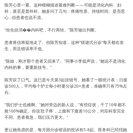
陈芳心里一紧。这种模糊描述最难判断——可能是消化内科、妇
科，甚至是普外科。她多问了几句：疼痛性质、持续时间、是否恶
心…但患者也说不清。
“你先挂消��内科吧，不行再转。”陈芳做出判断。
患者将信将疑地走了。但陈芳知道，这种”猜谜式分诊”每天都在发
生，而且错误率不低。
“陈姐，刚才那个患者又回来了。”同事小李低声说，”她说不是消化
内科的事，要重新挂号。”
陈芳叹了口气。这已是今天第3起挂错号。她看了一眼统计表：日接
诊500人，平均每个护士每小时要分诊20+患者，准确率只有75%左
右。
“我们护士也难啊。”她对旁边的新人说，”有些症状，干了10年都不
敢100%确定。你说’肚子疼’，上腹和下腹差10公分，对应科室完全
不同。患者着急，我们压力更大。”
更让她焦虑的是，每月因分诊错误的投诉有5-8起。医务科已经找她