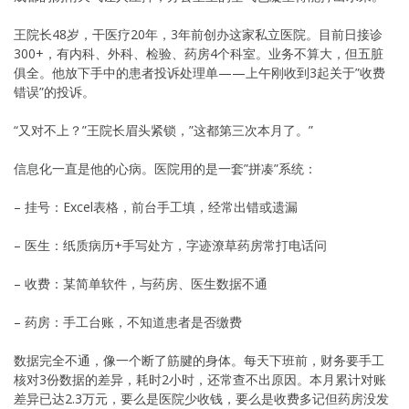
王院长48岁，干医疗20年，3年前创办这家私立医院。目前日接诊
300+，有内科、外科、检验、药房4个科室。业务不算大，但五脏
俱全。他放下手中的患者投诉处理单——上午刚收到3起关于”收费
错误”的投诉。
“又对不上？”王院长眉头紧锁，”这都第三次本月了。”
信息化一直是他的心病。医院用的是一套”拼凑”系统：
– 挂号：Excel表格，前台手工填，经常出错或遗漏
– 医生：纸质病历+手写处方，字迹潦草药房常打电话问
– 收费：某简单软件，与药房、医生数据不通
– 药房：手工台账，不知道患者是否缴费
数据完全不通，像一个断了筋腱的身体。每天下班前，财务要手工
核对3份数据的差异，耗时2小时，还常查不出原因。本月累计对账
差异已达2.3万元，要么是医院少收钱，要么是收费多记但药房没发