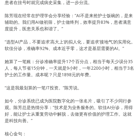
患者在挂号时就完成病史采集，进一步分流。
陈芳现在经常在护理学会分享经验：”AI不是来抢护士饭碗的，是来
辅助的。我们用AI做初筛，护士做终判，效率提升83%，患者满意
度提升，医患关系也和谐了。”
“选型AI产品，不要追求’高大上’的拟人化，要追求’接地气’的实用化。
软佳分诊，准确率92%、成本近乎零，这才是基层需要的AI。”
她算了一笔账：分诊准确率提升17个百分点，相当于每天少误分35
人，每人节省15分钟，一天就是9小时，一年2200小时，相当于3名
护士的工作量。成本呢？只是1898元的年费。
“这是我最划算的一笔IT投资。”陈芳说。
如今，分诊系统已成为医院数字化的一张名片，吸引了不少同行参
观。陈芳总是热情分享：”技术是为业务服务的。软佳AI分诊，用得
好，能让护士从重复劳动中解脱，去做更有价值的护理工作。这就
是科技向善。”
核心金句：