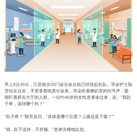
早上8点45分，江苏南京XX门诊分诊台前已经排起长队。导诊护士陈
芳站在台后，手里拿着纸质分诊表，耳朵听着喇叭里的叫号声，眼
睛盯着挤在大厅的人群。一位约40岁的女性患者凑过来，说：”我肚
子疼，该挂哪个科？”
“肚子疼？”陈芳反问，”具体是哪个位置？上腹还是下腹？”
“就…肚子这块，不舒服。”患者含糊地比划。