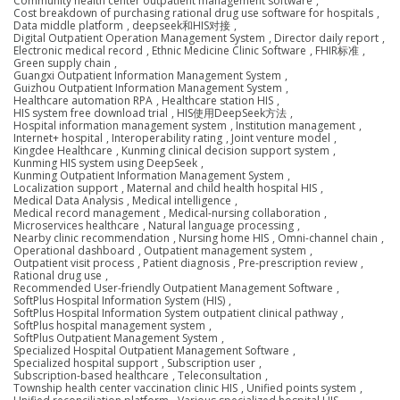
Community health center outpatient management software
,
Cost breakdown of purchasing rational drug use software for hospitals
,
Data middle platform
,
deepseek和HIS对接
,
Digital Outpatient Operation Management System
,
Director daily report
,
Electronic medical record
,
Ethnic Medicine Clinic Software
,
FHIR标准
,
Green supply chain
,
Guangxi Outpatient Information Management System
,
Guizhou Outpatient Information Management System
,
Healthcare automation RPA
,
Healthcare station HIS
,
HIS system free download trial
,
HIS使用DeepSeek方法
,
Hospital information management system
,
Institution management
,
Internet+ hospital
,
Interoperability rating
,
Joint venture model
,
Kingdee Healthcare
,
Kunming clinical decision support system
,
Kunming HIS system using DeepSeek
,
Kunming Outpatient Information Management System
,
Localization support
,
Maternal and child health hospital HIS
,
Medical Data Analysis
,
Medical intelligence
,
Medical record management
,
Medical-nursing collaboration
,
Microservices healthcare
,
Natural language processing
,
Nearby clinic recommendation
,
Nursing home HIS
,
Omni-channel chain
,
Operational dashboard
,
Outpatient management system
,
Outpatient visit process
,
Patient diagnosis
,
Pre-prescription review
,
Rational drug use
,
Recommended User-friendly Outpatient Management Software
,
SoftPlus Hospital Information System (HIS)
,
SoftPlus Hospital Information System outpatient clinical pathway
,
SoftPlus hospital management system
,
SoftPlus Outpatient Management System
,
Specialized Hospital Outpatient Management Software
,
Specialized hospital support
,
Subscription user
,
Subscription-based healthcare
,
Teleconsultation
,
Township health center vaccination clinic HIS
,
Unified points system
,