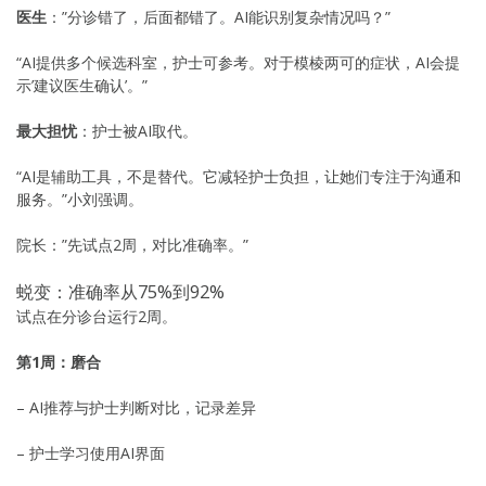
医生
：”分诊错了，后面都错了。AI能识别复杂情况吗？”
“AI提供多个候选科室，护士可参考。对于模棱两可的症状，AI会提
示’建议医生确认’。”
最大担忧
：护士被AI取代。
“AI是辅助工具，不是替代。它减轻护士负担，让她们专注于沟通和
服务。”小刘强调。
院长：”先试点2周，对比准确率。”
蜕变：准确率从75%到92%
试点在分诊台运行2周。
第1周：磨合
– AI推荐与护士判断对比，记录差异
– 护士学习使用AI界面