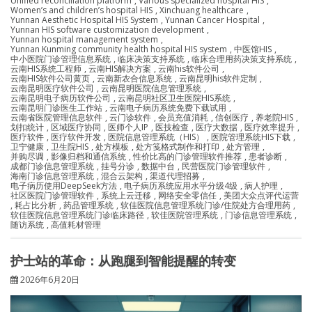
Unified reconciliation platform
,
Various specialized hospital HIS
,
Women’s and children’s hospital HIS
,
Xinchuang healthcare
,
Yunnan Aesthetic Hospital HIS System
,
Yunnan Cancer Hospital
,
Yunnan HIS software customization development
,
Yunnan hospital management system
,
Yunnan Kunming community health hospital HIS system
,
中医馆HIS
,
中小医院门诊管理信息系统
,
临床决策支持系统
,
临床合理用药决策支持系统
,
云南HIS系统工程师
,
云南HIS解决方案
,
云南his软件公司
,
云南HIS软件公司黄页
,
云南新农合信息系统
,
云南昆明his软件定制
,
云南昆明医疗软件公司
,
云南昆明医院信息管理系统
,
云南昆明电子病历软件公司
,
云南昆明社区卫生医院HIS系统
,
云南昆明门诊医生工作站
,
云南电子病历系统免费下载试用
,
云南省医院管理信息软件
,
云门诊软件
,
会员充值消耗
,
信创医疗
,
养老院HIS
,
划扣统计
,
区域医疗协同
,
医师个人IP
,
医技检查
,
医疗大数据
,
医疗效率提升
,
医疗软件
,
医疗软件开发
,
医院信息管理系统（HIS）
,
医院管理系统HIS下载
,
卫宁健康
,
卫生院HIS
,
处方模板
,
处方笺格式制作和打印
,
处方管理
,
并购尽调
,
影像归档和通信系统
,
性价比高的门诊管理软件推荐
,
患者诊断
,
成都门诊信息管理系统
,
挂号分诊
,
数据中台
,
民营医院门诊管理软件
,
海南门诊信息管理系统
,
混合云架构
,
渠道代理招募
,
电子病历使用DeepSeek方法
,
电子病历系统应用水平分级4级
,
病人护理
,
社区医院门诊管理软件
,
系统上云迁移
,
网络安全零信任
,
美团大众点评代运营
,
耗占比分析
,
药品管理系统
,
软佳医院信息管理系统门诊/住院处方合理用药
,
软佳医院信息管理系统门诊临床路径
,
软佳医院管理系统
,
门诊信息管理系统
,
随访系统
,
高值耗材管理
护士站的革命：从跑腿到智能提醒的转变
2026年6月20日