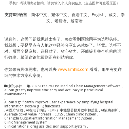
手机扫码试用患者预约。请勿输入个人真实信息（点击图片可查看原图）
支持8种语言
：简体中文、繁体中文、香港中文、English、藏文、泰
文、老挝语、越南语
说真的。这类问题我见过太多了。每次看到医院同事为选型头疼。
我就想，要是早点有人把这些经验分享出来就好了。毕竟。选择不
对。后面全是麻烦。选择对了。省心省力。还能提升整个机构的运
行效率。希望这篇能帮到正在纠结的你。
你如果有具体需求。也可以去
www.kmhis.com
看看。那里有更详
细的技术方案和案例。
新闻事件
2026 Free-to-Use Medical Chain Management Software
,
AI can greatly improve efficiency and accuracy in paraclinical
examinations
,
AI can significantly improve user experience by simplifying hospital
information system (HIS) functions
,
AI医疗辅助
,
AI在电子病历（EMR）中能显著提升效率和质量
,
AI辅助诊断
,
Average ticket value increase
,
CDSS
,
Chain clinic system
,
Chengdu Outpatient Information Management System
,
Clinic Management system
,
Clinical rational drug use decision support system
,