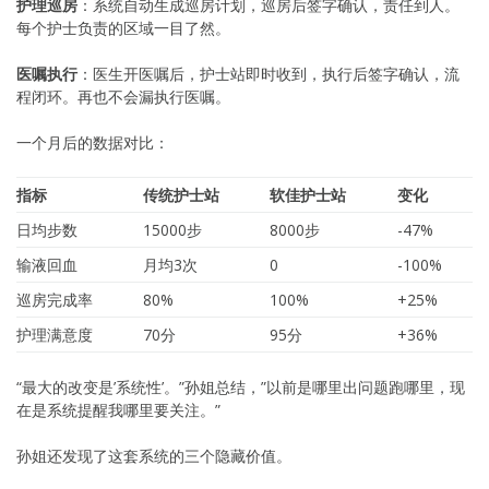
护理巡房
：系统自动生成巡房计划，巡房后签字确认，责任到人。
每个护士负责的区域一目了然。
医嘱执行
：医生开医嘱后，护士站即时收到，执行后签字确认，流
程闭环。再也不会漏执行医嘱。
一个月后的数据对比：
指标
传统护士站
软佳护士站
变化
日均步数
15000步
8000步
-47%
输液回血
月均3次
0
-100%
巡房完成率
80%
100%
+25%
护理满意度
70分
95分
+36%
“最大的改变是’系统性’。”孙姐总结，”以前是哪里出问题跑哪里，现
在是系统提醒我哪里要关注。”
孙姐还发现了这套系统的三个隐藏价值。