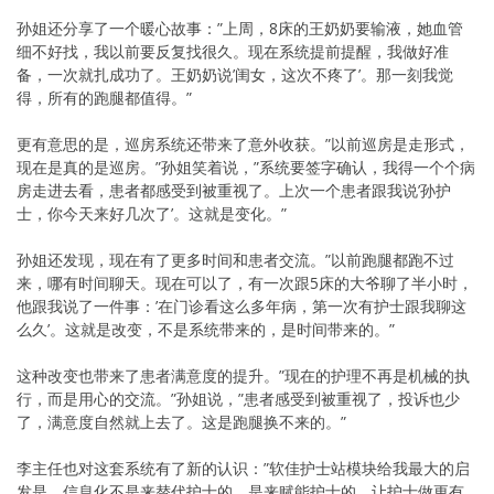
孙姐还分享了一个暖心故事：”上周，8床的王奶奶要输液，她血管
细不好找，我以前要反复找很久。现在系统提前提醒，我做好准
备，一次就扎成功了。王奶奶说’闺女，这次不疼了’。那一刻我觉
得，所有的跑腿都值得。”
更有意思的是，巡房系统还带来了意外收获。”以前巡房是走形式，
现在是真的是巡房。”孙姐笑着说，”系统要签字确认，我得一个个病
房走进去看，患者都感受到被重视了。上次一个患者跟我说’孙护
士，你今天来好几次了’。这就是变化。”
孙姐还发现，现在有了更多时间和患者交流。”以前跑腿都跑不过
来，哪有时间聊天。现在可以了，有一次跟5床的大爷聊了半小时，
他跟我说了一件事：’在门诊看这么多年病，第一次有护士跟我聊这
么久’。这就是改变，不是系统带来的，是时间带来的。”
这种改变也带来了患者满意度的提升。”现在的护理不再是机械的执
行，而是用心的交流。”孙姐说，”患者感受到被重视了，投诉也少
了，满意度自然就上去了。这是跑腿换不来的。”
李主任也对这套系统有了新的认识：”软佳护士站模块给我最大的启
发是，信息化不是来替代护士的，是来赋能护士的。让护士做更有