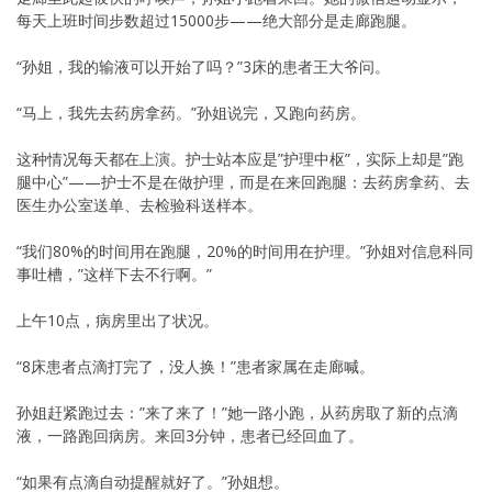
每天上班时间步数超过15000步——绝大部分是走廊跑腿。
“孙姐，我的输液可以开始了吗？”3床的患者王大爷问。
“马上，我先去药房拿药。”孙姐说完，又跑向药房。
这种情况每天都在上演。护士站本应是”护理中枢”，实际上却是”跑
腿中心”——护士不是在做护理，而是在来回跑腿：去药房拿药、去
医生办公室送单、去检验科送样本。
“我们80%的时间用在跑腿，20%的时间用在护理。”孙姐对信息科同
事吐槽，”这样下去不行啊。”
上午10点，病房里出了状况。
“8床患者点滴打完了，没人换！”患者家属在走廊喊。
孙姐赶紧跑过去：”来了来了！”她一路小跑，从药房取了新的点滴
液，一路跑回病房。来回3分钟，患者已经回血了。
“如果有点滴自动提醒就好了。”孙姐想。