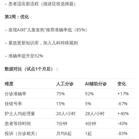
– 患者适应新流程（描述症状选择题）
第2周：优化
– 发现AI对”儿童发热”推荐准确率低（85%）
– 紧急更新知识库，加入儿科特殊规则
– 准确率提升至92%
数据对比（试点1个月后）
：
维度
人工分诊
AI辅助分诊
变化
分诊准确率
75%
92%
+17%
挂错号率
15%
5%
-67%
护士人均处理量
20人/小时
28人/小时
+40%
患者等待时间
7分钟
4分钟
-43%
投诉（分诊相关）
月均6起
1起
-83%