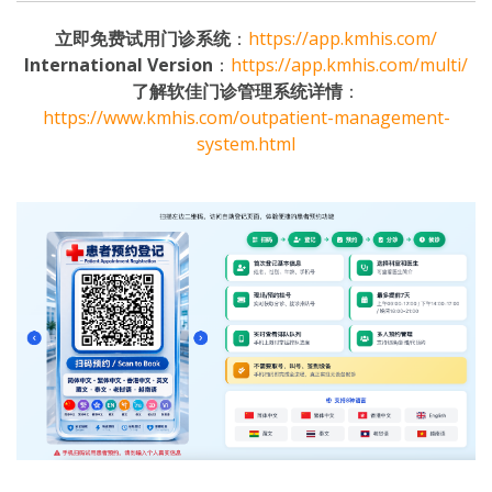
立即免费试用门诊系统
：
https://app.kmhis.com/
International Version
：
https://app.kmhis.com/multi/
了解软佳门诊管理系统详情
：
https://www.kmhis.com/outpatient-management-
system.html