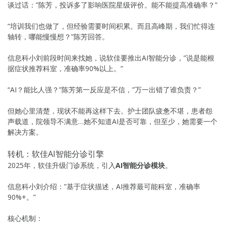
谈过话：”陈芳，投诉多了影响医院星级评价。能不能提高准确率？”
“培训我们也做了，但经验需要时间积累。而且高峰期，我们忙得连
轴转，哪能慢慢想？”陈芳回答。
信息科小刘前段时间来找她，说软佳要推出AI智能分诊，”说是能根
据症状推荐科室，准确率90%以上。”
“AI？能比人强？”陈芳第一反应是不信，”万一出错了谁负责？”
但她心里清楚，现状不能再这样下去。护士团队疲惫不堪，患者怨
声载道，院领导不满意…她不知道AI是否可靠，但至少，她需要一个
解决方案。
转机：软佳AI智能分诊引擎
2025年，软佳升级门诊系统，引入
AI智能分诊模块
。
信息科小刘介绍：”基于症状描述，AI推荐最可能科室，准确率
90%+。”
核心机制：