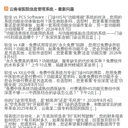
云南省医院信息管理系统 – 最新问题
软佳 vs PCS Software：门诊HIS与"功能堆砌"系统的对决，您用的
系统功能全但体验如何？医生抱怨多吗，选型时，您更看重功能数
量还是使用体验，如果一套系统功能全但操作复杂，另一套功能稍
少但很顺手，您选哪个
2026年8月7日
"功能清单很长但难用的系统，与功能精炼贴合流程的系统——门诊
HIS到底该选哪个？" 广东深圳某连锁门诊运营总监 […]
软佳 vs X康：免费试用背后的"永久免费"陷阱，您用过免费诊所软
件吗？功能满足需求吗，如果免费软件功能不全，您会升级付费还
是另选其他，在软件选型时，您更看重'免费'还是'功能完整'
2026年
8月6日
"永久免费真的香吗？功能残缺、服务缺失的代价谁买单？免费软件
的水有多深？" 上午10点整，福建泉州鲤城区某诊所 […]
软佳 vs XX云中医：免费中医系统与专业门诊HIS的博弈，您用免费
中医软件还是付费HIS？功能满足需求吗，如果免费软件功能不全，
您会升级付费还是另选其他，在选型时，您更看重'专业深度'还是'功
能全面'
2026年8月5日
"免费中医系统功能成熟但西医缺失，付费通用HIS功能完整但中医
深度不够——中西医结合的诊该怎么选？" 下午2点 […]
你的门诊管理系统，是“精装房”还是“毛坯房”？
2026年8月4日
从“空壳系统”到“开箱即用”：一家门诊的选型故事，和数据背后的效
率革命2025年秋天，云南某二级专科医院的陈院 […]
报表统计自动化：从"月底加班造表"到"实时驾驶舱"，您的财务报表
如何统计？每月耗时多久，如果报表能一键生成，但需放弃部分手
工控制，您愿意吗，除了财务，您还希望看到哪些运营数据用于管
理决策
2026年8月4日