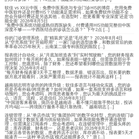
软佳 vs XX云中医：免费中医系统与专业门诊HIS的博弈，您用免费
中医软件还是付费HIS？功能满足需求吗，如果免费软件功能不全，
您会升级付费还是另选其他，在选型时，您更看重'专业深度'还是'功
能全面'
2026年8月5日
"免费中医系统功能成熟但西医缺失，付费通用HIS功能完整但中医
深度不够——中西医结合的诊该怎么选？" 下午2点 […]
你的门诊管理系统，是“精装房”还是“毛坯房”？
2026年8月4日
从“空壳系统”到“开箱即用”：一家门诊的选型故事，和数据背后的效
率革命2025年秋天，云南某二级专科医院的陈院 […]
报表统计自动化：从"月底加班造表"到"实时驾驶舱"，您的财务报表
如何统计？每月耗时多久，如果报表能一键生成，但需放弃部分手
工控制，您愿意吗，除了财务，您还希望看到哪些运营数据用于管
理决策
2026年8月4日
"每月财务报表要3天手工整理，数据矛盾、错误百出。院长要的数
据月底才能看到，决策严重滞后——报表统计不能再这样 […]
越南胡志明市诊所的跨境升级：软佳多语言与移动化实践，您的诊
所是否有外籍/跨境患者？如何沟通，如果一套系统支持多语言和移
动预约，您会考虑吗，跨境患者服务中，您认为最大的挑战是什
么：语言、流程，还是信任
2026年8月3日
"中国游客来看病，病历全是越南语，看不懂只能靠手势比划，投诉
月均4起——跨境医疗服务不能只靠热情。" 越南胡志 […]
连锁管理：从"单店作战"到"集团协同"的数字化转型，您的连锁门诊
是否实现了数据互通与供应链协同，如果系统能免费开通连锁管
理，但需满足订阅条件，您会考虑吗，在连锁管理中，您最头疼的
是：库存调拨、财务统一，还是患者识别
2026年8月2日
"5家店各管各的数据，患者跨店不识别，库存调不动，报表要5天才
能凑齐——这种'单店作战'模式还能撑多久？" 浙 […]