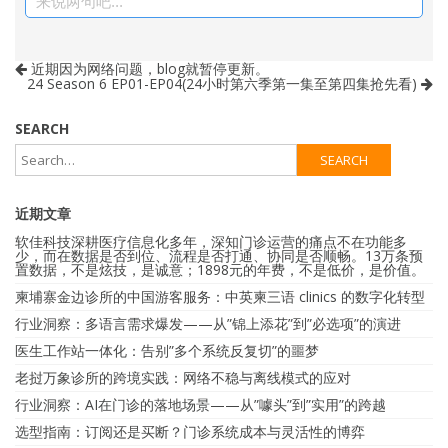
来说两句吧...
近期因为网络问题，blog就暂停更新。
24 Season 6 EP01-EP04(24小时第六季第一集至第四集抢先看)
SEARCH
近期文章
软佳科技深耕医疗信息化多年，深知门诊运营的痛点不在功能多
少，而在数据是否到位、流程是否打通、协同是否顺畅。13万条预
置数据，不是炫技，是诚意；1898元的年费，不是低价，是价值。
柬埔寨金边诊所的中国游客服务：中英柬三语 clinics 的数字化转型
行业洞察：多语言需求爆发——从”锦上添花”到”必选项”的演进
医生工作站一体化：告别”多个系统反复切”的噩梦
老挝万象诊所的跨境实践：网络不稳与离线模式的应对
行业洞察：AI在门诊的落地场景——从”噱头”到”实用”的跨越
选型指南：订阅还是买断？门诊系统成本与灵活性的博弈