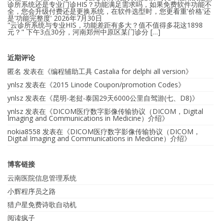
诊所系统还是专业门诊HIS？功能满足需求吗，如果免费软件功能不
全，您会升级付费还是更换系统，在软件选型时，您更看重'价格'还
是'功能完整度'
2026年7月30日
"云诊所系统与专业HIS，功能差距有多大？值不值得多花这1898
元？" 下午3点30分，河南郑州中原区某门诊分 […]
近期评论
匿名
发表在《
编程辅助工具 Castalia for delphi all version
》
ynlsz
发表在《
2015 Linode Coupon/promotion Codes
》
ynlsz
发表在《
昆明-老挝-泰国29天6000公里自驾游(七、D8)
》
ynlsz
发表在《
DICOM医疗数字影像传输协议（DICOM，Digital
Imaging and Communications in Medicine）介绍
》
nokia8558
发表在《
DICOM医疗数字影像传输协议（DICOM，
Digital Imaging and Communications in Medicine）介绍
》
博客链接
云南医院信息管理系统
小辉程序员之路
猎户星免费诗歌自动机
阅读疯子