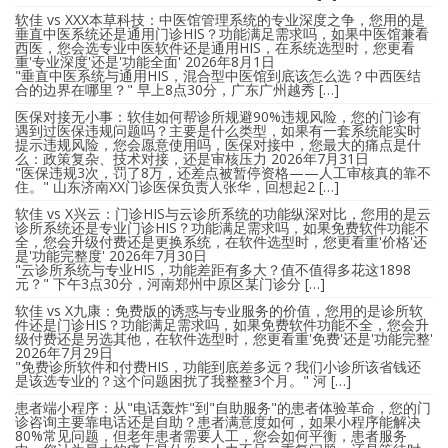
软佳 vs XXX本草科技：中医馆管理系统的专业深度之争，您用的是
垂直中医系统还是通用门诊HIS？功能满足需求吗，如果中医馆兼看
西医，您会选专业中医软件还是通用HIS，在系统选型时，您更看
重'专业深度'还是'功能全面'
2026年8月1日
"垂直中医系统与通用HIS，混合型中医馆到底该怎么选？中西医结
合的边界在哪里？" 早上8点30分，广东广州越秀 […]
医保对接无小事：软佳如何帮诊所规避90%违规风险，您的门诊有
遇到过医保违规问题吗？主要是什么类型，如果有一套系统能实时
提示违规风险，您会愿意使用吗，医保对接中，您最大的痛点是什
么：政策复杂、技术对接，还是审核压力
2026年7月31日
"医保违规3次，罚了8万，还差点被暂停资格——人工审核真的靠不
住。" 山东济南XX门诊医保负责人张华，回想起2 […]
软佳 vs X兴云：门诊HIS与云诊所系统的功能纵深对比，您用的是云
诊所系统还是专业门诊HIS？功能满足需求吗，如果免费软件功能不
全，您会升级付费还是更换系统，在软件选型时，您更看重'价格'还
是'功能完整度'
2026年7月30日
"云诊所系统与专业HIS，功能差距有多大？值不值得多花这1898
元？" 下午3点30分，河南郑州中原区某门诊分 […]
软佳 vs X九康：免费版的诱惑与专业服务的价值，您用的是诊所软
件还是门诊HIS？功能满足需求吗，如果免费软件功能不全，您会升
级付费还是另选其他，在软件选型时，您更看重'免费'还是'功能完整'
2026年7月29日
"免费诊所软件和付费HIS，功能到底差多远？我们小诊所该省钱还
是该选专业的？这个问题困扰了我整整3个月。" 河 […]
患者端小程序：从"电话轰炸"到"自助服务"的患者体验革命，您的门
诊咨询主要靠电话还是自助？患者满意度如何，如果小程序能解决
80%常见问题，但老年患者需要人工，您会如何平衡，患者服务