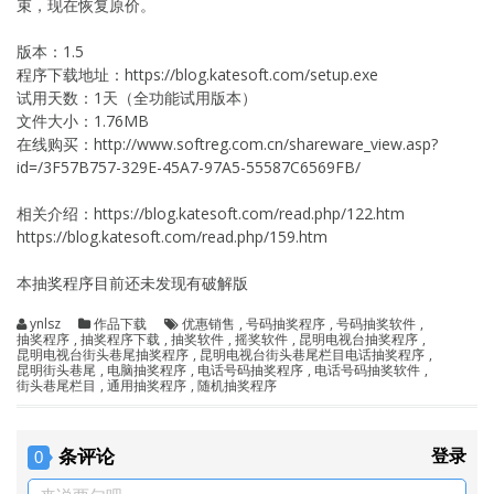
束，现在恢复原价。
版本：1.5
程序下载地址：https://blog.katesoft.com/setup.exe
试用天数：1天（全功能试用版本）
文件大小：1.76MB
在线购买：http://www.softreg.com.cn/shareware_view.asp?
id=/3F57B757-329E-45A7-97A5-55587C6569FB/
相关介绍：https://blog.katesoft.com/read.php/122.htm
https://blog.katesoft.com/read.php/159.htm
本抽奖程序目前还未发现有破解版
ynlsz
作品下载
优惠销售
,
号码抽奖程序
,
号码抽奖软件
,
抽奖程序
,
抽奖程序下载
,
抽奖软件
,
摇奖软件
,
昆明电视台抽奖程序
,
昆明电视台街头巷尾抽奖程序
,
昆明电视台街头巷尾栏目电话抽奖程序
,
昆明街头巷尾
,
电脑抽奖程序
,
电话号码抽奖程序
,
电话号码抽奖软件
,
街头巷尾栏目
,
通用抽奖程序
,
随机抽奖程序
条评论
登录
0