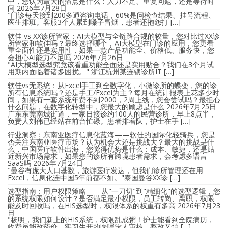
中，您认为最大的痛点是什么：人力不足、重复问题，还是等待时
间
2026年7月28日
"门诊每天接到200多通咨询电话，60%是问检查结果、挂号流程、
医生排班。客服3个人累到嗓子冒烟，患者还抱怨打 […]
软佳 vs XX诊所管家：AI大模型与全链路合规的较量，您对比过XX诊
所管家和软佳吗？最终选择哪个，AI大模型在门诊的应用，您更看
重全面性还是实用性，如果一款产品功能全、价格低、服务快，您
会担心AI能力不足吗
2026年7月26日
"AI大模型选型究竟该看重功能全面还是实用贴合？我们在3个月试
用期内面临着诸多困扰。" 浙江杭州某连锁诊所IT […]
软佳vs无系统：从Excel手工到全数字化，小微诊所的蝶变，您的诊
所有信息系统吗？还是手工/Excel为主？每月在统计报表上花多少时
间，如果有一套系统年费不到2000，2周上线，您会尝试吗？最担心
什么问题，在数字化转型中，您最大的顾虑是什么
2026年7月25日
广东东莞南城街道，一家日接诊约100人的民营诊所，早上8点半，
负责人刘伟已经站在前台忙碌。患者排着队，护士在手 […]
行业洞察：东南亚医疗信息化蓝海——软佳的国际化轻骑兵，您是
否关注东南亚医疗市场？认为机会大还是挑战大？最大的挑战是什
么，中国医疗软件出海，您觉得优势是什么：成本、敏捷，还是贴
近新兴市场需求，如果您的诊所有跨境患者需求，会考虑多语言
SaaS吗
2026年7月24日
"曼谷有庞大人口基数，旅游医疗发达，但我们诊所管理还在用
Excel，信息化连中国5年前都不如。"泰国曼谷XX诊 […]
选型指南：用户权限策略——从"一刀切"到"精细化"的选型逻辑，您
的系统权限如何设计？是否满足最小权限，员工转岗、离职，权限
能及时回收吗，在HIS选型时，权限体系的权重有多高
2026年7月23
日
"杨明，我们新上的HIS系统，权限乱成粥！护士能看到全院病历，
收费员能改药价，实习生开的医嘱没人审核。整改又怕 […]