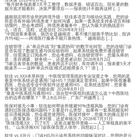
"每月财务报表要3天手工整理，数据矛盾、错误百出。院长要的数
据月底才能看到，决策严重滞后——报表统计不能再这样 […]
越南胡志明市诊所的跨境升级：软佳多语言与移动化实践，您的诊
所是否有外籍/跨境患者？如何沟通，如果一套系统支持多语言和移
动预约，您会考虑吗，跨境患者服务中，您认为最大的挑战是什
么：语言、流程，还是信任
2026年8月3日
"中国游客来看病，病历全是越南语，看不懂只能靠手势比划，投诉
月均4起——跨境医疗服务不能只靠热情。" 越南胡志 […]
连锁管理：从"单店作战"到"集团协同"的数字化转型，您的连锁门诊
是否实现了数据互通与供应链协同，如果系统能免费开通连锁管
理，但需满足订阅条件，您会考虑吗，在连锁管理中，您最头疼的
是：库存调拨、财务统一，还是患者识别
2026年8月2日
"5家店各管各的数据，患者跨店不识别，库存调不动，报表要5天才
能凑齐——这种'单店作战'模式还能撑多久？" 浙 […]
软佳 vs XXX本草科技：中医馆管理系统的专业深度之争，您用的是
垂直中医系统还是通用门诊HIS？功能满足需求吗，如果中医馆兼看
西医，您会选专业中医软件还是通用HIS，在系统选型时，您更看
重'专业深度'还是'功能全面'
2026年8月1日
"垂直中医系统与通用HIS，混合型中医馆到底该怎么选？中西医结
合的边界在哪里？" 早上8点30分，广东广州越秀 […]
医保对接无小事：软佳如何帮诊所规避90%违规风险，您的门诊有
遇到过医保违规问题吗？主要是什么类型，如果有一套系统能实时
提示违规风险，您会愿意使用吗，医保对接中，您最大的痛点是什
么：政策复杂、技术对接，还是审核压力
2026年7月31日
"医保违规3次，罚了8万，还差点被暂停资格——人工审核真的靠不
住。" 山东济南XX门诊医保负责人张华，回想起2 […]
软佳 vs X兴云：门诊HIS与云诊所系统的功能纵深对比，您用的是云