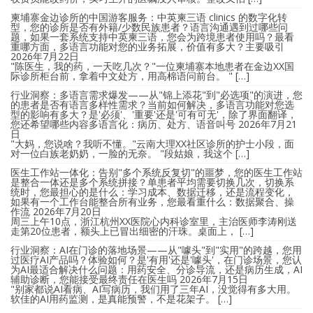
柬埔寨金边诊所的中国游客服务：中英柬三语 clinics 的数字化转
型，您的诊所是否有外籍/少数民族患者？语言沟通遇到过哪些问
题，如果一套系统支持中英柬三语，您会为跨境患者使用吗？最看
重哪方面，多语言功能对您的业务拓展，价值有多大？主要吸引
2026年7月22日
"陈医生，我的药，一天吃几次？"一位柬埔寨本地患者在金边XX国
际诊所柜台前，拿着中文处方，用高棉语问前台。 " […]
行业洞察：多语言需求爆发——从"锦上添花"到"必选项"的演进，您
的患者是否有语言多样性需求？当前如何解决，多语言功能对您选
型的影响有多大？是'必须'、'重要'还是'可有可无'，除了界面翻译，
您还希望哪些内容多语言化：病历、处方、语音叫号
2026年7月21
日
"大妈，您说啥？我听不懂。"云南大理XX社区诊所的护士小段，面
对一位白族老奶奶，一脸的无奈。 "段姑娘，我这个 […]
医生工作站一体化：告别"多个系统反复切"的噩梦，您的医生工作站
是整合一体还是多个系统拼接？单患者平均需要切换几次，切换系
统时，您最担心的是什么：学习成本、数据迁移，还是流程变化，
如果有一个工作台能整合所有业务，您最看重什么：数据聚合、操
作流
2026年7月20日
周三上午10点，浙江杭州XX医院心内科诊室里，主治医师李涛刚送
走第20位患者，额头上已冒出细密的汗珠。桌面上， […]
行业洞察：AI在门诊的落地场景——从"噱头"到"实用"的跨越，您用
过医疗AI产品吗？体验如何？是'有用'还是'噱头'，在门诊场景，您认
为AI最适合解决什么问题：用药安全、分诊导流，还是病历生成，AI
辅助诊断，您能接受最终责任在医生吗
2026年7月15日
"别家都说AI看病、AI写病历，我们用了三年AI，没觉得有多大用。
软佳的AI用药监测，是真能预警，不是花架子。 […]