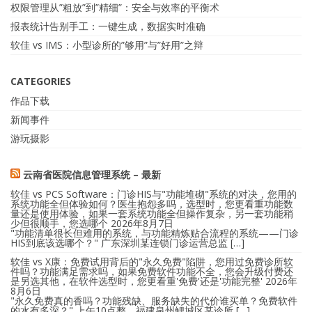
权限管理从”粗放”到”精细”：安全与效率的平衡术
报表统计告别手工：一键生成，数据实时准确
软佳 vs IMS：小型诊所的”够用”与”好用”之辩
CATEGORIES
作品下载
新闻事件
游玩摄影
云南省医院信息管理系统 – 最新
软佳 vs PCS Software：门诊HIS与"功能堆砌"系统的对决，您用的
系统功能全但体验如何？医生抱怨多吗，选型时，您更看重功能数
量还是使用体验，如果一套系统功能全但操作复杂，另一套功能稍
少但很顺手，您选哪个
2026年8月7日
"功能清单很长但难用的系统，与功能精炼贴合流程的系统——门诊
HIS到底该选哪个？" 广东深圳某连锁门诊运营总监 […]
软佳 vs X康：免费试用背后的"永久免费"陷阱，您用过免费诊所软
件吗？功能满足需求吗，如果免费软件功能不全，您会升级付费还
是另选其他，在软件选型时，您更看重'免费'还是'功能完整'
2026年
8月6日
"永久免费真的香吗？功能残缺、服务缺失的代价谁买单？免费软件
的水有多深？" 上午10点整，福建泉州鲤城区某诊所 […]