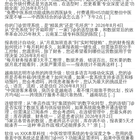
您会升级付费还是另选其他，在选型时，您更看重'专业深度'还是'功
能全面'
2026年8月5日
"免费中医系统功能成熟但西医缺失，付费通用HIS功能完整但中医
深度不够——中西医结合的诊该怎么选？" 下午2点 […]
你的门诊管理系统，是“精装房”还是“毛坯房”？
2026年8月4日
从“空壳系统”到“开箱即用”：一家门诊的选型故事，和数据背后的效
率革命2025年秋天，云南某二级专科医院的陈院 […]
报表统计自动化：从"月底加班造表"到"实时驾驶舱"，您的财务报表
如何统计？每月耗时多久，如果报表能一键生成，但需放弃部分手
工控制，您愿意吗，除了财务，您还希望看到哪些运营数据用于管
理决策
2026年8月4日
"每月财务报表要3天手工整理，数据矛盾、错误百出。院长要的数
据月底才能看到，决策严重滞后——报表统计不能再这样 […]
越南胡志明市诊所的跨境升级：软佳多语言与移动化实践，您的诊
所是否有外籍/跨境患者？如何沟通，如果一套系统支持多语言和移
动预约，您会考虑吗，跨境患者服务中，您认为最大的挑战是什
么：语言、流程，还是信任
2026年8月3日
"中国游客来看病，病历全是越南语，看不懂只能靠手势比划，投诉
月均4起——跨境医疗服务不能只靠热情。" 越南胡志 […]
连锁管理：从"单店作战"到"集团协同"的数字化转型，您的连锁门诊
是否实现了数据互通与供应链协同，如果系统能免费开通连锁管
理，但需满足订阅条件，您会考虑吗，在连锁管理中，您最头疼的
是：库存调拨、财务统一，还是患者识别
2026年8月2日
"5家店各管各的数据，患者跨店不识别，库存调不动，报表要5天才
能凑齐——这种'单店作战'模式还能撑多久？" 浙 […]
软佳 vs XXX本草科技：中医馆管理系统的专业深度之争，您用的是
垂直中医系统还是通用门诊HIS？功能满足需求吗，如果中医馆兼看