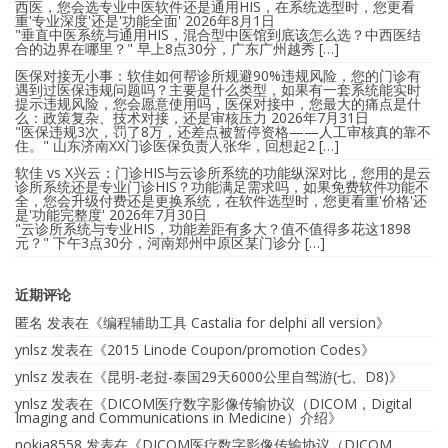
西医，您会选专业中医软件还是通用HIS，在系统选型时，您更看
重'专业深度'还是'功能全面'
2026年8月1日
"垂直中医系统与通用HIS，混合型中医馆到底该怎么选？中西医结
合的边界在哪里？" 早上8点30分，广东广州越秀 […]
医保对接无小事：软佳如何帮诊所规避90%违规风险，您的门诊有
遇到过医保违规问题吗？主要是什么类型，如果有一套系统能实时
提示违规风险，您会愿意使用吗，医保对接中，您最大的痛点是什
么：政策复杂、技术对接，还是审核压力
2026年7月31日
"医保违规3次，罚了8万，还差点被暂停资格——人工审核真的靠不
住。" 山东济南XX门诊医保负责人张华，回想起2 […]
软佳 vs X兴云：门诊HIS与云诊所系统的功能纵深对比，您用的是云
诊所系统还是专业门诊HIS？功能满足需求吗，如果免费软件功能不
全，您会升级付费还是更换系统，在软件选型时，您更看重'价格'还
是'功能完整度'
2026年7月30日
"云诊所系统与专业HIS，功能差距有多大？值不值得多花这1898
元？" 下午3点30分，河南郑州中原区某门诊分 […]
近期评论
匿名
发表在《
编程辅助工具 Castalia for delphi all version
》
ynlsz
发表在《
2015 Linode Coupon/promotion Codes
》
ynlsz
发表在《
昆明-老挝-泰国29天6000公里自驾游(七、D8)
》
ynlsz
发表在《
DICOM医疗数字影像传输协议（DICOM，Digital
Imaging and Communications in Medicine）介绍
》
nokia8558
发表在《
DICOM医疗数字影像传输协议（DICOM，