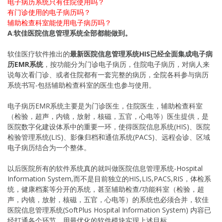
电子病历系统只有住院使用吗？
有门诊使用的电子病历吗？
辅助检查科室能使用电子病历吗？
A
:
软佳医院信息管理系统全部都能做到。
软佳医疗软件推出的
最新医院信息管理系统HIS已经全面集成电子病
历EMR系统
，按功能分为门诊电子病历，住院电子病历，对病人来
说每次看门诊、或者住院都有一套完整的病历，全院各科参与病历
系统书写-包括辅助检查科室的医生也参与使用。
电子病历EMR系统主要是为门诊医生，住院医生，辅助检查科室
（检验，超声，内镜，放射，核磁，五官，心电等）医生提供，是
医院数字化建设体系中的重要一环，使得医院信息系统(HIS)、医院
检验管理系统(LIS)、影像归档和通信系统(PACS)、远程会诊、区域
电子病历结合为一个整体。
以后医院所有的软件系统真的就叫做医院信息管理系统-Hospital
Information System,而不是目前独立的HIS,LIS,PACS,RIS，体检系
统，健康档案等分开的系统，甚至辅助检查/功能科室（检验，超
声，内镜，放射，核磁，五官，心电等）的系统也必须合并，软佳
医院信息管理系统(SoftPlus Hospital Information System) 内容已
经打通各个环节，用最优化的软件模块实现上述目标。