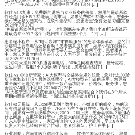
元？" 下午3点30分，河南郑州中原区某门诊分 […]
软佳 vs X九康：免费版的诱惑与专业服务的价值，您用的是诊所软
件还是门诊HIS？功能满足需求吗，如果免费软件功能不全，您会升
级付费还是另选其他，在软件选型时，您更看重'免费'还是'功能完整'
2026年7月29日
"免费诊所软件和付费HIS，功能到底差多远？我们小诊所该省钱还
是该选专业的？这个问题困扰了我整整3个月。" 河 […]
患者端小程序：从"电话轰炸"到"自助服务"的患者体验革命，您的门
诊咨询主要靠电话还是自助？患者满意度如何，如果小程序能解决
80%常见问题，但老年患者需要人工，您会如何平衡，患者服务
中，您认为最大的痛点是什么：人力不足、重复问题，还是等待时
间
2026年7月28日
"门诊每天接到200多通咨询电话，60%是问检查结果、挂号流程、
医生排班。客服3个人累到嗓子冒烟，患者还抱怨打 […]
软佳 vs XX诊所管家：AI大模型与全链路合规的较量，您对比过XX诊
所管家和软佳吗？最终选择哪个，AI大模型在门诊的应用，您更看
重全面性还是实用性，如果一款产品功能全、价格低、服务快，您
会担心AI能力不足吗
2026年7月26日
"AI大模型选型究竟该看重功能全面还是实用贴合？我们在3个月试
用期内面临着诸多困扰。" 浙江杭州某连锁诊所IT […]
软佳vs无系统：从Excel手工到全数字化，小微诊所的蝶变，您的诊
所有信息系统吗？还是手工/Excel为主？每月在统计报表上花多少时
间，如果有一套系统年费不到2000，2周上线，您会尝试吗？最担心
什么问题，在数字化转型中，您最大的顾虑是什么
2026年7月25日
广东东莞南城街道，一家日接诊约100人的民营诊所，早上8点半，
负责人刘伟已经站在前台忙碌。患者排着队，护士在手 […]
行业洞察：东南亚医疗信息化蓝海——软佳的国际化轻骑兵，您是