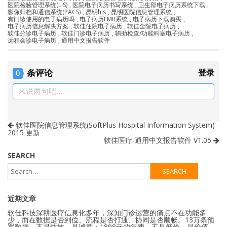
医院检验管理系统(LIS)
,
医院电子病历书写系统
,
卫生部电子病历系统下载
,
影像归档和通信系统(PACS)
,
昆明his
,
昆明医院信息管理系统
,
有门诊使用的电子病历吗
,
电子病历EMR系统
,
电子病历下载购买
,
电子病历信息解决方案
,
软佳住院电子病历
,
软佳全院电子病历
,
软佳分诊电子病历
,
软佳门诊电子病历
,
辅助检查/功能科室电子病历
,
远程会诊电子病历
,
通用中文报告软件
条评论
登录
0
来说两句吧...
软佳医院信息管理系统(SoftPlus Hospital Information System)
2015 更新
软佳医疗-通用中文报告软件 V1.05
SEARCH
近期文章
软佳科技深耕医疗信息化多年，深知门诊运营的痛点不在功能多
少，而在数据是否到位、流程是否打通、协同是否顺畅。13万条预
置数据，不是炫技，是诚意；1898元的年费，不是低价，是价值。