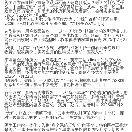
否关注东南亚医疗市场？认为机会大还是挑战大？最大的挑战是什
么，中国医疗软件出海，您觉得优势是什么：成本、敏捷，还是贴
近新兴市场需求，如果您的诊所有跨境患者需求，会考虑多语言
SaaS吗
2026年7月24日
"曼谷有庞大人口基数，旅游医疗发达，但我们诊所管理还在用
Excel，信息化连中国5年前都不如。"泰国曼谷XX诊 […]
选型指南：用户权限策略——从"一刀切"到"精细化"的选型逻辑，您
的系统权限如何设计？是否满足最小权限，员工转岗、离职，权限
能及时回收吗，在HIS选型时，权限体系的权重有多高
2026年7月23
日
"杨明，我们新上的HIS系统，权限乱成粥！护士能看到全院病历，
收费员能改药价，实习生开的医嘱没人审核。整改又怕 […]
柬埔寨金边诊所的中国游客服务：中英柬三语 clinics 的数字化转
型，您的诊所是否有外籍/少数民族患者？语言沟通遇到过哪些问
题，如果一套系统支持中英柬三语，您会为跨境患者使用吗？最看
重哪方面，多语言功能对您的业务拓展，价值有多大？主要吸引
2026年7月22日
"陈医生，我的药，一天吃几次？"一位柬埔寨本地患者在金边XX国
际诊所柜台前，拿着中文处方，用高棉语问前台。 " […]
行业洞察：多语言需求爆发——从"锦上添花"到"必选项"的演进，您
的患者是否有语言多样性需求？当前如何解决，多语言功能对您选
型的影响有多大？是'必须'、'重要'还是'可有可无'，除了界面翻译，
您还希望哪些内容多语言化：病历、处方、语音叫号
2026年7月21
日
"大妈，您说啥？我听不懂。"云南大理XX社区诊所的护士小段，面
对一位白族老奶奶，一脸的无奈。 "段姑娘，我这个 […]
医生工作站一体化：告别"多个系统反复切"的噩梦，您的医生工作站
是整合一体还是多个系统拼接？单患者平均需要切换几次，切换系