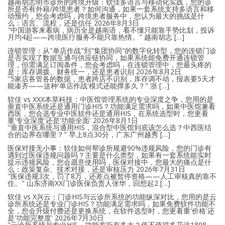
越南胡志明市诊所的跨境升级：软佳多语言与移动化实践，您的诊
所是否有外籍/跨境患者？如何沟通，如果一套系统支持多语言和移
动预约，您会考虑吗，跨境患者服务中，您认为最大的挑战是什
么：语言、流程，还是信任
2026年8月3日
"中国游客来看病，病历全是越南语，看不懂只能靠手势比划，投诉
月均4起——跨境医疗服务不能只靠热情。" 越南胡志 […]
连锁管理：从"单店作战"到"集团协同"的数字化转型，您的连锁门诊
是否实现了数据互通与供应链协同，如果系统能免费开通连锁管
理，但需满足订阅条件，您会考虑吗，在连锁管理中，您最头疼的
是：库存调拨、财务统一，还是患者识别
2026年8月2日
"5家店各管各的数据，患者跨店不识别，库存调不动，报表要5天才
能凑齐——这种'单店作战'模式还能撑多久？" 浙 […]
软佳 vs XXX本草科技：中医馆管理系统的专业深度之争，您用的是
垂直中医系统还是通用门诊HIS？功能满足需求吗，如果中医馆兼看
西医，您会选专业中医软件还是通用HIS，在系统选型时，您更看
重'专业深度'还是'功能全面'
2026年8月1日
"垂直中医系统与通用HIS，混合型中医馆到底该怎么选？中西医结
合的边界在哪里？" 早上8点30分，广东广州越秀 […]
医保对接无小事：软佳如何帮诊所规避90%违规风险，您的门诊有
遇到过医保违规问题吗？主要是什么类型，如果有一套系统能实时
提示违规风险，您会愿意使用吗，医保对接中，您最大的痛点是什
么：政策复杂、技术对接，还是审核压力
2026年7月31日
"医保违规3次，罚了8万，还差点被暂停资格——人工审核真的靠不
住。" 山东济南XX门诊医保负责人张华，回想起2 […]
软佳 vs X兴云：门诊HIS与云诊所系统的功能纵深对比，您用的是云
诊所系统还是专业门诊HIS？功能满足需求吗，如果免费软件功能不
全，您会升级付费还是更换系统，在软件选型时，您更看重'价格'还
是'功能完整度'
2026年7月30日
"云诊所系统与专业HIS，功能差距有多大？值不值得多花这1898