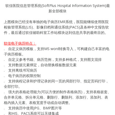
软佳医院信息管理系统(SoftPlus Hospital Information System)最
新全部模块
上图模块已经没有单独的电子病历EMR系统，医院能继续使用医院
检验管理系统(LIS)、影像归档和通信系统(PACS)及各种中文报告软
件，最后通过软佳辅助科室工作站模块达到信息共享的最终目的。
软佳电子病历特点：
. 自定义病历模板，支持MS word转换导入，可构建自己丰富的电
子病历模板。
. 自定义参考书籍、病历范例，支持多种格式，支持图文混排
. 支持数据元素绑定，自动替换模板数据元素
. 支持离线书写病历
. 电子病历的权限控制
. 支持病程记录和护理记录的同一页的局部打印、指定页码打印，
全部打印。
. 强大的表格处理能力(可以方便的制作表格病历)，支持表格嵌套、
合并单元格、拆分单元格、删除行、删除列、添加行、添加列、表
格内插入元素、表格宽度手动或自动调整。
. 支持病历中使用JPG、BMP图片等
. 和HIS、PACS系统可以无缝集成