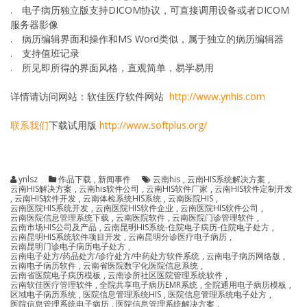
. 电子病历独立版支持DICOM协议，可直接调用设备或者DICOM
服务器影像
. 病历编辑界面和操作和MS Word类似，属于独立的病历编辑器
. 支持值班记录
. 所见即所得的界面风格，直观简单，易学易用
详情请访问网站：软佳医疗软件网站
http://www.ynhis.com
联系我们
下载试用版
http://www.softplus.org/
ynlsz
作品下载
,
新闻事件
云南his
,
云南HIS系统解决方案
,
云南HIS解决方案
,
云南his软件公司
,
云南HIS软件厂家
,
云南HIS软件定制开发
,
云南HIS软件开发
,
云南体检系统HIS系统
,
云南医院HIS
,
云南医院HIS系统开发
,
云南医院HIS软件企业
,
云南医院HIS软件公司
,
云南医院信息管理系统下载
,
云南医院软件
,
云南医院门诊管理软件
,
云南市场HIS公司及产品
,
云南昆明HIS系统-住院电子病历-住院电子处方
,
云南昆明HIS系统软件项目开发
,
云南昆明分诊医疗电子病历
,
云南昆明门诊电子病历电子处方
,
云南电子处方/药品处方/诊疗处方/中药处方软件系统
,
云南电子病历网络版
,
云南电子病历软件
,
云南省医院数字化医院信息系统
,
云南省医院电子病历模板
,
云南诊所社区医院管理系统软件
,
云南软佳医疗管理软件
,
全院共享电子病历EMR系统
,
全院通用电子病历模板
,
区域电子病历系统
,
医院信息管理系统HIS
,
医院信息管理系统电子处方
,
医院信息管理系统电子病历
,
医院信息管理系统解决方案
,