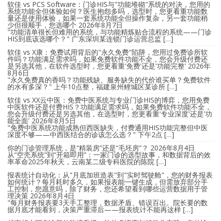
软佳 vs PCS Software：门诊HIS与"功能堆砌"系统的对决，您用的
系统功能全但体验如何？医生抱怨多吗，选型时，您更看重功能数
量还是使用体验，如果一套系统功能全但操作复杂，另一套功能稍
少但很顺手，您选哪个
2026年8月7日
"功能清单很长但难用的系统，与功能精炼贴合流程的系统——门诊
HIS到底该选哪个？" 广东深圳某连锁门诊运营总监 […]
软佳 vs X康：免费试用背后的"永久免费"陷阱，您用过免费诊所软
件吗？功能满足需求吗，如果免费软件功能不全，您会升级付费还
是另选其他，在软件选型时，您更看重'免费'还是'功能完整'
2026年
8月6日
"永久免费真的香吗？功能残缺、服务缺失的代价谁买单？免费软件
的水有多深？" 上午10点整，福建泉州鲤城区某诊所 […]
软佳 vs XX云中医：免费中医系统与专业门诊HIS的博弈，您用免费
中医软件还是付费HIS？功能满足需求吗，如果免费软件功能不全，
您会升级付费还是另选其他，在选型时，您更看重'专业深度'还是'功
能全面'
2026年8月5日
"免费中医系统功能成熟但西医缺失，付费通用HIS功能完整但中医
深度不够——中西医结合的诊该怎么选？" 下午2点 […]
你的门诊管理系统，是“精装房”还是“毛坯房”？
2026年8月4日
从“空壳系统”到“开箱即用”：一家门诊的选型故事，和数据背后的效
率革命2025年秋天，云南某二级专科医院的陈院 […]
报表统计自动化：从"月底加班造表"到"实时驾驶舱"，您的财务报表
如何统计？每月耗时多久，如果报表能一键生成，但需放弃部分手
工控制，您愿意吗，除了财务，您还希望看到哪些运营数据用于管
理决策
2026年8月4日
"每月财务报表要3天手工整理，数据矛盾、错误百出。院长要的数
据月底才能看到，决策严重滞后——报表统计不能再这样 […]