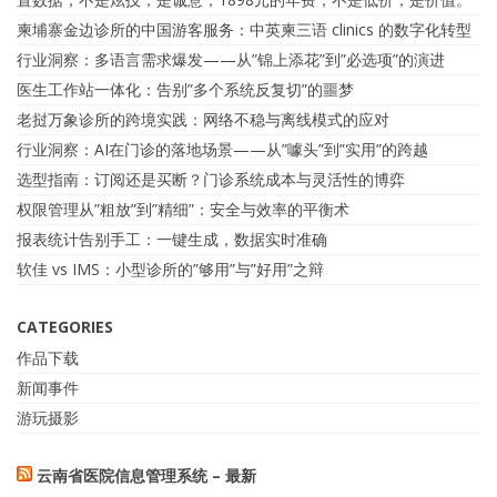
柬埔寨金边诊所的中国游客服务：中英柬三语 clinics 的数字化转型
行业洞察：多语言需求爆发——从”锦上添花”到”必选项”的演进
医生工作站一体化：告别”多个系统反复切”的噩梦
老挝万象诊所的跨境实践：网络不稳与离线模式的应对
行业洞察：AI在门诊的落地场景——从”噱头”到”实用”的跨越
选型指南：订阅还是买断？门诊系统成本与灵活性的博弈
权限管理从”粗放”到”精细”：安全与效率的平衡术
报表统计告别手工：一键生成，数据实时准确
软佳 vs IMS：小型诊所的”够用”与”好用”之辩
CATEGORIES
作品下载
新闻事件
游玩摄影
云南省医院信息管理系统 – 最新