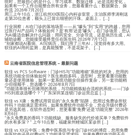
统时，您最担心的是什么：学习成本、数据迁移，还是流程变化，
如果有一个工作台能整合所有业务，您最看重什么：数据聚合、操
作流
2026年7月20日
周三上午10点，浙江杭州XX医院心内科诊室里，主治医师李涛刚送
走第20位患者，额头上已冒出细密的汗珠。桌面上， […]
行业洞察：AI在门诊的落地场景——从"噱头"到"实用"的跨越，您用
过医疗AI产品吗？体验如何？是'有用'还是'噱头'，在门诊场景，您认
为AI最适合解决什么问题：用药安全、分诊导流，还是病历生成，AI
辅助诊断，您能接受最终责任在医生吗
2026年7月15日
"别家都说AI看病、AI写病历，我们用了三年AI，没觉得有多大用。
软佳的AI用药监测，是真能预警，不是花架子。 […]
云南省医院信息管理系统 – 最新问题
软佳 vs PCS Software：门诊HIS与"功能堆砌"系统的对决，您用的
系统功能全但体验如何？医生抱怨多吗，选型时，您更看重功能数
量还是使用体验，如果一套系统功能全但操作复杂，另一套功能稍
少但很顺手，您选哪个
2026年8月7日
"功能清单很长但难用的系统，与功能精炼贴合流程的系统——门诊
HIS到底该选哪个？" 广东深圳某连锁门诊运营总监 […]
软佳 vs X康：免费试用背后的"永久免费"陷阱，您用过免费诊所软
件吗？功能满足需求吗，如果免费软件功能不全，您会升级付费还
是另选其他，在软件选型时，您更看重'免费'还是'功能完整'
2026年
8月6日
"永久免费真的香吗？功能残缺、服务缺失的代价谁买单？免费软件
的水有多深？" 上午10点整，福建泉州鲤城区某诊所 […]
软佳 vs XX云中医：免费中医系统与专业门诊HIS的博弈，您用免费
中医软件还是付费HIS？功能满足需求吗，如果免费软件功能不全，