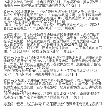
"5家店各管各的数据，患者跨店不识别，库存调不动，报表要5天才
能凑齐——这种'单店作战'模式还能撑多久？" 浙 […]
软佳 vs XXX本草科技：中医馆管理系统的专业深度之争，您用的是
垂直中医系统还是通用门诊HIS？功能满足需求吗，如果中医馆兼看
西医，您会选专业中医软件还是通用HIS，在系统选型时，您更看
重'专业深度'还是'功能全面'
2026年8月1日
"垂直中医系统与通用HIS，混合型中医馆到底该怎么选？中西医结
合的边界在哪里？" 早上8点30分，广东广州越秀 […]
医保对接无小事：软佳如何帮诊所规避90%违规风险，您的门诊有
遇到过医保违规问题吗？主要是什么类型，如果有一套系统能实时
提示违规风险，您会愿意使用吗，医保对接中，您最大的痛点是什
么：政策复杂、技术对接，还是审核压力
2026年7月31日
"医保违规3次，罚了8万，还差点被暂停资格——人工审核真的靠不
住。" 山东济南XX门诊医保负责人张华，回想起2 […]
软佳 vs X兴云：门诊HIS与云诊所系统的功能纵深对比，您用的是云
诊所系统还是专业门诊HIS？功能满足需求吗，如果免费软件功能不
全，您会升级付费还是更换系统，在软件选型时，您更看重'价格'还
是'功能完整度'
2026年7月30日
"云诊所系统与专业HIS，功能差距有多大？值不值得多花这1898
元？" 下午3点30分，河南郑州中原区某门诊分 […]
软佳 vs X九康：免费版的诱惑与专业服务的价值，您用的是诊所软
件还是门诊HIS？功能满足需求吗，如果免费软件功能不全，您会升
级付费还是另选其他，在软件选型时，您更看重'免费'还是'功能完整'
2026年7月29日
"免费诊所软件和付费HIS，功能到底差多远？我们小诊所该省钱还
是该选专业的？这个问题困扰了我整整3个月。" 河 […]
患者端小程序：从"电话轰炸"到"自助服务"的患者体验革命，您的门