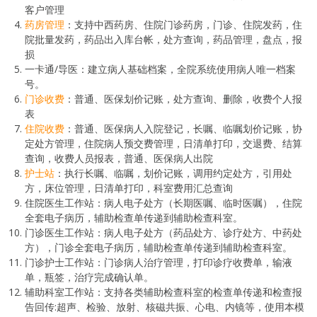
客户管理
药房管理
：支持中西药房、住院门诊药房，门诊、住院发药，住
院批量发药，药品出入库台帐，处方查询，药品管理，盘点，报
损
一卡通/导医：建立病人基础档案，全院系统使用病人唯一档案
号。
门诊收费
：普通、医保划价记账，处方查询、删除，收费个人报
表
住院收费
：普通、医保病人入院登记，长嘱、临嘱划价记账，协
定处方管理，住院病人预交费管理，日清单打印，交退费、结算
查询，收费人员报表，普通、医保病人出院
护士站
：执行长嘱、临嘱，划价记账，调用约定处方，引用处
方，床位管理，日清单打印，科室费用汇总查询
住院医生工作站：病人电子处方（长期医嘱、临时医嘱），住院
全套电子病历，辅助检查单传递到辅助检查科室。
门诊医生工作站：病人电子处方（药品处方、诊疗处方、中药处
方），门诊全套电子病历，辅助检查单传递到辅助检查科室。
门诊护士工作站：门诊病人治疗管理，打印诊疗收费单，输液
单，瓶签，治疗完成确认单。
辅助科室工作站：支持各类辅助检查科室的检查单传递和检查报
告回传:超声、检验、放射、核磁共振、心电、内镜等，使用本模