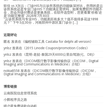
软佳 vs X兴云：门诊HIS与云诊所系统的功能纵深对比，您用的是云
诊所系统还是专业门诊HIS？功能满足需求吗，如果免费软件功能不
全，您会升级付费还是更换系统，在软件选型时，您更看重'价格'还
是'功能完整度'
2026年7月30日
"云诊所系统与专业HIS，功能差距有多大？值不值得多花这1898
元？" 下午3点30分，河南郑州中原区某门诊分 […]
近期评论
匿名
发表在《
编程辅助工具 Castalia for delphi all version
》
ynlsz
发表在《
2015 Linode Coupon/promotion Codes
》
ynlsz
发表在《
昆明-老挝-泰国29天6000公里自驾游(七、D8)
》
ynlsz
发表在《
DICOM医疗数字影像传输协议（DICOM，Digital
Imaging and Communications in Medicine）介绍
》
nokia8558
发表在《
DICOM医疗数字影像传输协议（DICOM，
Digital Imaging and Communications in Medicine）介绍
》
博客链接
云南医院信息管理系统
小辉程序员之路
猎户星免费诗歌自动机