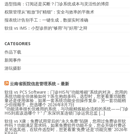
选型指南：订阅还是买断？门诊系统成本与灵活性的博弈
权限管理从”粗放”到”精细”：安全与效率的平衡术
报表统计告别手工：一键生成，数据实时准确
软佳 vs IMS：小型诊所的”够用”与”好用”之辩
CATEGORIES
作品下载
新闻事件
游玩摄影
云南省医院信息管理系统 – 最新
软佳 vs PCS Software：门诊HIS与"功能堆砌"系统的对决，您用的
系统功能全但体验如何？医生抱怨多吗，选型时，您更看重功能数
量还是使用体验，如果一套系统功能全但操作复杂，另一套功能稍
少但很顺手，您选哪个
2026年8月7日
"功能清单很长但难用的系统，与功能精炼贴合流程的系统——门诊
HIS到底该选哪个？" 广东深圳某连锁门诊运营总监 […]
软佳 vs X康：免费试用背后的"永久免费"陷阱，您用过免费诊所软
件吗？功能满足需求吗，如果免费软件功能不全，您会升级付费还
是另选其他，在软件选型时，您更看重'免费'还是'功能完整'
2026年
8月6日