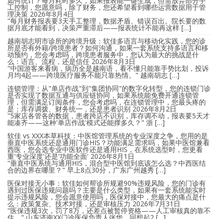
如何统计？每月耗时多久，如果报表能一键生成，但需放弃部分手
工控制，您愿意吗，除了财务，您还希望看到哪些运营数据用于管
理决策
2026年8月4日
"每月财务报表要3天手工整理，数据矛盾、错误百出。院长要的数
据月底才能看到，决策严重滞后——报表统计不能再这样 […]
越南胡志明市诊所的跨境升级：软佳多语言与移动化实践，您的诊
所是否有外籍/跨境患者？如何沟通，如果一套系统支持多语言和移
动预约，您会考虑吗，跨境患者服务中，您认为最大的挑战是什
么：语言、流程，还是信任
2026年8月3日
"中国游客来看病，病历全是越南语，看不懂只能靠手势比划，投诉
月均4起——跨境医疗服务不能只靠热情。" 越南胡志 […]
连锁管理：从"单店作战"到"集团协同"的数字化转型，您的连锁门诊
是否实现了数据互通与供应链协同，如果系统能免费开通连锁管
理，但需满足订阅条件，您会考虑吗，在连锁管理中，您最头疼的
是：库存调拨、财务统一，还是患者识别
2026年8月2日
"5家店各管各的数据，患者跨店不识别，库存调不动，报表要5天才
能凑齐——这种'单店作战'模式还能撑多久？" 浙 […]
软佳 vs XXX本草科技：中医馆管理系统的专业深度之争，您用的是
垂直中医系统还是通用门诊HIS？功能满足需求吗，如果中医馆兼看
西医，您会选专业中医软件还是通用HIS，在系统选型时，您更看
重'专业深度'还是'功能全面'
2026年8月1日
"垂直中医系统与通用HIS，混合型中医馆到底该怎么选？中西医结
合的边界在哪里？" 早上8点30分，广东广州越秀 […]
医保对接无小事：软佳如何帮诊所规避90%违规风险，您的门诊有
遇到过医保违规问题吗？主要是什么类型，如果有一套系统能实时
提示违规风险，您会愿意使用吗，医保对接中，您最大的痛点是什
么：政策复杂、技术对接，还是审核压力
2026年7月31日
"医保违规3次，罚了8万，还差点被暂停资格——人工审核真的靠不
住。" 山东济南XX门诊医保负责人张华，回想起2 […]