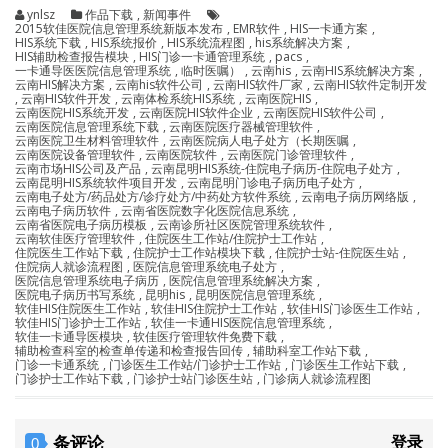
ynlsz
作品下载
,
新闻事件
2015软佳医院信息管理系统新版本发布
,
EMR软件
,
HIS一卡通方案
,
HIS系统下载
,
HIS系统报价
,
HIS系统流程图
,
his系统解决方案
,
HIS辅助检查报告模块
,
HIS门诊一卡通管理系统
,
pacs
,
一卡通导医医院信息管理系统
,
临时医嘱）
,
云南his
,
云南HIS系统解决方案
,
云南HIS解决方案
,
云南his软件公司
,
云南HIS软件厂家
,
云南HIS软件定制开发
,
云南HIS软件开发
,
云南体检系统HIS系统
,
云南医院HIS
,
云南医院HIS系统开发
,
云南医院HIS软件企业
,
云南医院HIS软件公司
,
云南医院信息管理系统下载
,
云南医院医疗器械管理软件
,
云南医院卫生材料管理软件
,
云南医院病人电子处方（长期医嘱
,
云南医院设备管理软件
,
云南医院软件
,
云南医院门诊管理软件
,
云南市场HIS公司及产品
,
云南昆明HIS系统-住院电子病历-住院电子处方
,
云南昆明HIS系统软件项目开发
,
云南昆明门诊电子病历电子处方
,
云南电子处方/药品处方/诊疗处方/中药处方软件系统
,
云南电子病历网络版
,
云南电子病历软件
,
云南省医院数字化医院信息系统
,
云南省医院电子病历模板
,
云南诊所社区医院管理系统软件
,
云南软佳医疗管理软件
,
住院医生工作站/住院护士工作站
,
住院医生工作站下载
,
住院护士工作站模块下载
,
住院护士站-住院医生站
,
住院病人就诊流程图
,
医院信息管理系统电子处方
,
医院信息管理系统电子病历
,
医院信息管理系统解决方案
,
医院电子病历书写系统
,
昆明his
,
昆明医院信息管理系统
,
软佳HIS住院医生工作站
,
软佳HIS住院护士工作站
,
软佳HIS门诊医生工作站
,
软佳HIS门诊护士工作站
,
软佳一卡通HIS医院信息管理系统
,
软佳一卡通导医模块
,
软佳医疗管理软件免费下载
,
辅助检查科室的检查单传递和检查报告回传
,
辅助科室工作站下载
,
门诊一卡通系统
,
门诊医生工作站/门诊护士工作站
,
门诊医生工作站下载
,
门诊护士工作站下载
,
门诊护士站门诊医生站
,
门诊病人就诊流程图
条评论
登录
0