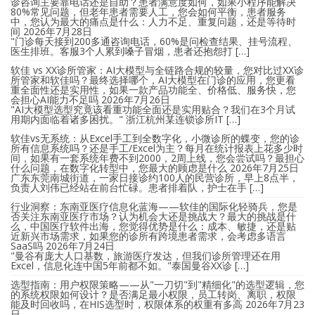
诊咨询主要靠电话还是自助？患者满意度如何，如果小程序能解决
80%常见问题，但老年患者需要人工，您会如何平衡，患者服务
中，您认为最大的痛点是什么：人力不足、重复问题，还是等待时
间
2026年7月28日
"门诊每天接到200多通咨询电话，60%是问检查结果、挂号流程、
医生排班。客服3个人累到嗓子冒烟，患者还抱怨打 […]
软佳 vs XX诊所管家：AI大模型与全链路合规的较量，您对比过XX诊
所管家和软佳吗？最终选择哪个，AI大模型在门诊的应用，您更看
重全面性还是实用性，如果一款产品功能全、价格低、服务快，您
会担心AI能力不足吗
2026年7月26日
"AI大模型选型究竟该看重功能全面还是实用贴合？我们在3个月试
用期内面临着诸多困扰。" 浙江杭州某连锁诊所IT […]
软佳vs无系统：从Excel手工到全数字化，小微诊所的蝶变，您的诊
所有信息系统吗？还是手工/Excel为主？每月在统计报表上花多少时
间，如果有一套系统年费不到2000，2周上线，您会尝试吗？最担心
什么问题，在数字化转型中，您最大的顾虑是什么
2026年7月25日
广东东莞南城街道，一家日接诊约100人的民营诊所，早上8点半，
负责人刘伟已经站在前台忙碌。患者排着队，护士在手 […]
行业洞察：东南亚医疗信息化蓝海——软佳的国际化轻骑兵，您是
否关注东南亚医疗市场？认为机会大还是挑战大？最大的挑战是什
么，中国医疗软件出海，您觉得优势是什么：成本、敏捷，还是贴
近新兴市场需求，如果您的诊所有跨境患者需求，会考虑多语言
SaaS吗
2026年7月24日
"曼谷有庞大人口基数，旅游医疗发达，但我们诊所管理还在用
Excel，信息化连中国5年前都不如。"泰国曼谷XX诊 […]
选型指南：用户权限策略——从"一刀切"到"精细化"的选型逻辑，您
的系统权限如何设计？是否满足最小权限，员工转岗、离职，权限
能及时回收吗，在HIS选型时，权限体系的权重有多高
2026年7月23
日