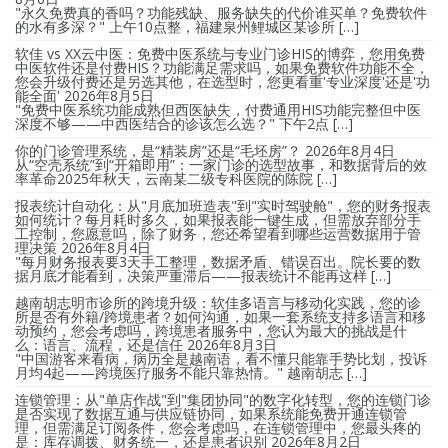
"永久免费真的香吗？功能残缺、服务缺失的代价谁买单？免费软件
的水有多深？" 上午10点整，福建泉州鲤城区某诊所 […]
软佳 vs XX云中医：免费中医系统与专业门诊HIS的博弈，您用免费
中医软件还是付费HIS？功能满足需求吗，如果免费软件功能不全，
您会升级付费还是另选其他，在选型时，您更看重'专业深度'还是'功
能全面'
2026年8月5日
"免费中医系统功能成熟但西医缺失，付费通用HIS功能完整但中医
深度不够——中西医结合的诊该怎么选？" 下午2点 […]
你的门诊管理系统，是“精装房”还是“毛坯房”？
2026年8月4日
从“空壳系统”到“开箱即用”：一家门诊的选型故事，和数据背后的效
率革命2025年秋天，云南某二级专科医院的陈院 […]
报表统计自动化：从"月底加班造表"到"实时驾驶舱"，您的财务报表
如何统计？每月耗时多久，如果报表能一键生成，但需放弃部分手
工控制，您愿意吗，除了财务，您还希望看到哪些运营数据用于管
理决策
2026年8月4日
"每月财务报表要3天手工整理，数据矛盾、错误百出。院长要的数
据月底才能看到，决策严重滞后——报表统计不能再这样 […]
越南胡志明市诊所的跨境升级：软佳多语言与移动化实践，您的诊
所是否有外籍/跨境患者？如何沟通，如果一套系统支持多语言和移
动预约，您会考虑吗，跨境患者服务中，您认为最大的挑战是什
么：语言、流程，还是信任
2026年8月3日
"中国游客来看病，病历全是越南语，看不懂只能靠手势比划，投诉
月均4起——跨境医疗服务不能只靠热情。" 越南胡志 […]
连锁管理：从"单店作战"到"集团协同"的数字化转型，您的连锁门诊
是否实现了数据互通与供应链协同，如果系统能免费开通连锁管
理，但需满足订阅条件，您会考虑吗，在连锁管理中，您最头疼的
是：库存调拨、财务统一，还是患者识别
2026年8月2日