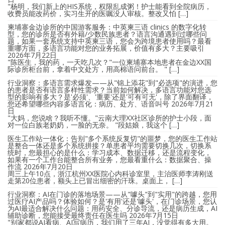
"杨明，我们新上的HIS系统，权限乱成粥！护士能看到全院病历，
收费员能改药价，实习生开的医嘱没人审核。整改又怕 […]
柬埔寨金边诊所的中国游客服务：中英柬三语 clinics 的数字化转
型，您的诊所是否有外籍/少数民族患者？语言沟通遇到过哪些问
题，如果一套系统支持中英柬三语，您会为跨境患者使用吗？最看
重哪方面，多语言功能对您的业务拓展，价值有多大？主要吸引
2026年7月22日
"陈医生，我的药，一天吃几次？"一位柬埔寨本地患者在金边XX国
际诊所柜台前，拿着中文处方，用高棉语问前台。 " […]
行业洞察：多语言需求爆发——从"锦上添花"到"必选项"的演进，您
的患者是否有语言多样性需求？当前如何解决，多语言功能对您选
型的影响有多大？是'必须'、'重要'还是'可有可无'，除了界面翻译，
您还希望哪些内容多语言化：病历、处方、语音叫号
2026年7月21
日
"大妈，您说啥？我听不懂。"云南大理XX社区诊所的护士小段，面
对一位白族老奶奶，一脸的无奈。 "段姑娘，我这个 […]
医生工作站一体化：告别"多个系统反复切"的噩梦，您的医生工作站
是整合一体还是多个系统拼接？单患者平均需要切换几次，切换系
统时，您最担心的是什么：学习成本、数据迁移，还是流程变化，
如果有一个工作台能整合所有业务，您最看重什么：数据聚合、操
作流
2026年7月20日
周三上午10点，浙江杭州XX医院心内科诊室里，主治医师李涛刚送
走第20位患者，额头上已冒出细密的汗珠。桌面上， […]
行业洞察：AI在门诊的落地场景——从"噱头"到"实用"的跨越，您用
过医疗AI产品吗？体验如何？是'有用'还是'噱头'，在门诊场景，您认
为AI最适合解决什么问题：用药安全、分诊导流，还是病历生成，AI
辅助诊断，您能接受最终责任在医生吗
2026年7月15日
"别家都说AI看病、AI写病历，我们用了三年AI，没觉得有多大用。