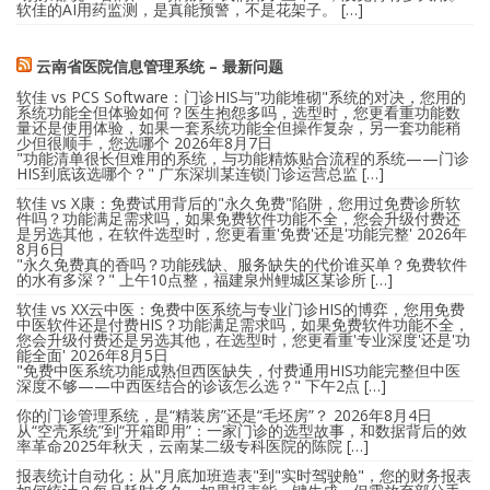
软佳的AI用药监测，是真能预警，不是花架子。 […]
云南省医院信息管理系统 – 最新问题
软佳 vs PCS Software：门诊HIS与"功能堆砌"系统的对决，您用的
系统功能全但体验如何？医生抱怨多吗，选型时，您更看重功能数
量还是使用体验，如果一套系统功能全但操作复杂，另一套功能稍
少但很顺手，您选哪个
2026年8月7日
"功能清单很长但难用的系统，与功能精炼贴合流程的系统——门诊
HIS到底该选哪个？" 广东深圳某连锁门诊运营总监 […]
软佳 vs X康：免费试用背后的"永久免费"陷阱，您用过免费诊所软
件吗？功能满足需求吗，如果免费软件功能不全，您会升级付费还
是另选其他，在软件选型时，您更看重'免费'还是'功能完整'
2026年
8月6日
"永久免费真的香吗？功能残缺、服务缺失的代价谁买单？免费软件
的水有多深？" 上午10点整，福建泉州鲤城区某诊所 […]
软佳 vs XX云中医：免费中医系统与专业门诊HIS的博弈，您用免费
中医软件还是付费HIS？功能满足需求吗，如果免费软件功能不全，
您会升级付费还是另选其他，在选型时，您更看重'专业深度'还是'功
能全面'
2026年8月5日
"免费中医系统功能成熟但西医缺失，付费通用HIS功能完整但中医
深度不够——中西医结合的诊该怎么选？" 下午2点 […]
你的门诊管理系统，是“精装房”还是“毛坯房”？
2026年8月4日
从“空壳系统”到“开箱即用”：一家门诊的选型故事，和数据背后的效
率革命2025年秋天，云南某二级专科医院的陈院 […]
报表统计自动化：从"月底加班造表"到"实时驾驶舱"，您的财务报表