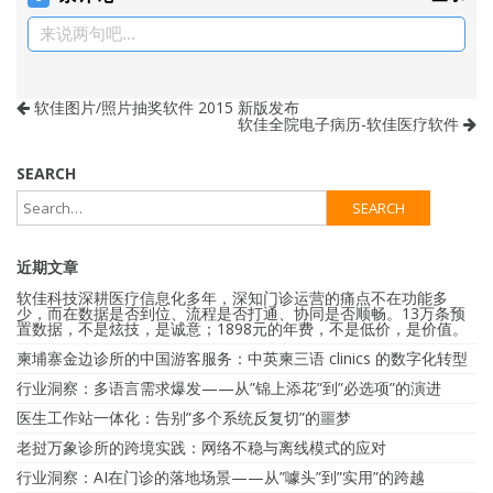
来说两句吧...
软佳图片/照片抽奖软件 2015 新版发布
软佳全院电子病历-软佳医疗软件
SEARCH
近期文章
软佳科技深耕医疗信息化多年，深知门诊运营的痛点不在功能多
少，而在数据是否到位、流程是否打通、协同是否顺畅。13万条预
置数据，不是炫技，是诚意；1898元的年费，不是低价，是价值。
柬埔寨金边诊所的中国游客服务：中英柬三语 clinics 的数字化转型
行业洞察：多语言需求爆发——从”锦上添花”到”必选项”的演进
医生工作站一体化：告别”多个系统反复切”的噩梦
老挝万象诊所的跨境实践：网络不稳与离线模式的应对
行业洞察：AI在门诊的落地场景——从”噱头”到”实用”的跨越