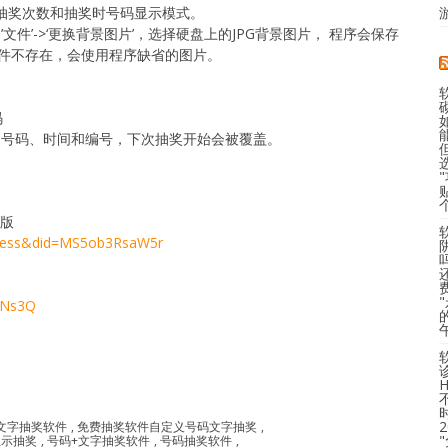
设置抽奖次数和抽奖时号码显示模式。
件’->‘更换背景图片’，选择硬盘上的JPG背景图片， 程序会保存
件不存在，会使用程序缺省的图片。
码
了中奖号码、时间和编号，下次抽奖开始会被覆盖。
用版
ocess&did=MS5ob3RsaW5r
gsNs3Q
文字抽奖软件
,
免费抽奖软件自定义号码文字抽奖
,
显示抽奖
,
号码+文字抽奖软件
,
号码抽奖软件
,