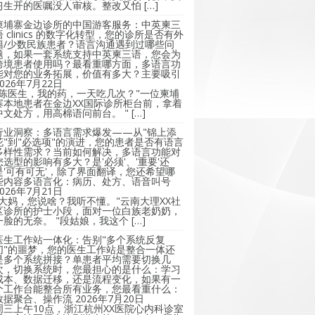
习生开的医嘱没人审核。整改又怕 […]
柬埔寨金边诊所的中国游客服务：中英柬三
语 clinics 的数字化转型，您的诊所是否有外
籍/少数民族患者？语言沟通遇到过哪些问
题，如果一套系统支持中英柬三语，您会为
跨境患者使用吗？最看重哪方面，多语言功
能对您的业务拓展，价值有多大？主要吸引
2026年7月22日
"陈医生，我的药，一天吃几次？"一位柬埔
寨本地患者在金边XX国际诊所柜台前，拿着
中文处方，用高棉语问前台。 " […]
行业洞察：多语言需求爆发——从"锦上添
花"到"必选项"的演进，您的患者是否有语言
多样性需求？当前如何解决，多语言功能对
您选型的影响有多大？是'必须'、'重要'还
是'可有可无'，除了界面翻译，您还希望哪
些内容多语言化：病历、处方、语音叫号
2026年7月21日
"大妈，您说啥？我听不懂。"云南大理XX社
区诊所的护士小段，面对一位白族老奶奶，
一脸的无奈。 "段姑娘，我这个 […]
医生工作站一体化：告别"多个系统反复
切"的噩梦，您的医生工作站是整合一体还
是多个系统拼接？单患者平均需要切换几
次，切换系统时，您最担心的是什么：学习
成本、数据迁移，还是流程变化，如果有一
个工作台能整合所有业务，您最看重什么：
数据聚合、操作流
2026年7月20日
周三上午10点，浙江杭州XX医院心内科诊室