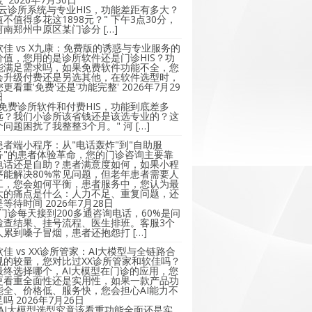
"云诊所系统与专业HIS，功能差距有多大？
值不值得多花这1898元？" 下午3点30分，
河南郑州中原区某门诊分 […]
软佳 vs X九康：免费版的诱惑与专业服务的
价值，您用的是诊所软件还是门诊HIS？功
能满足需求吗，如果免费软件功能不全，您
会升级付费还是另选其他，在软件选型时，
您更看重'免费'还是'功能完整'
2026年7月29
日
"免费诊所软件和付费HIS，功能到底差多
远？我们小诊所该省钱还是该选专业的？这
个问题困扰了我整整3个月。" 河 […]
患者端小程序：从"电话轰炸"到"自助服
务"的患者体验革命，您的门诊咨询主要靠
电话还是自助？患者满意度如何，如果小程
序能解决80%常见问题，但老年患者需要人
工，您会如何平衡，患者服务中，您认为最
大的痛点是什么：人力不足、重复问题，还
是等待时间
2026年7月28日
"门诊每天接到200多通咨询电话，60%是问
检查结果、挂号流程、医生排班。客服3个
人累到嗓子冒烟，患者还抱怨打 […]
软佳 vs XX诊所管家：AI大模型与全链路合
规的较量，您对比过XX诊所管家和软佳吗？
最终选择哪个，AI大模型在门诊的应用，您
更看重全面性还是实用性，如果一款产品功
能全、价格低、服务快，您会担心AI能力不
足吗
2026年7月26日
"AI大模型选型究竟该看重功能全面还是实