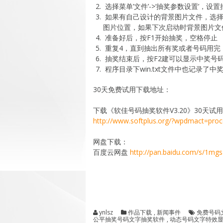
选择菜单’文件’->‘抽奖参数设置’，
如果有自己设计的背景图片文件，选择’文
图片位置，如果下次启动时背景图片文
准备好后，按F1开始抽奖，空格停止
重复4，直到抽出所有奖或者号码用完
抽奖结束后，按F2建可以显示中奖号
程序目录下win.txt文件中也记录
30天免费试用下载地址：
下载《软佳号码抽奖软件V3.20》30天试
http://www.softplus.org/?wpdmact=pr
网盘下载：
百度云网盘
http://pan.baidu.com/s/1m
ynlsz
作品下载
,
新闻事件
免费号码
公平抽奖号码文字抽奖软件
,
动态号码文字特效