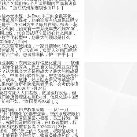
用贴合？我们在3个月试用期内面临着诸多
困扰。" 浙江杭州某连锁诊所IT […]
软佳vs无系统：从Excel手工到全数字化，
小微诊所的蝶变，您的诊所有信息系统吗？
还是手工/Excel为主？每月在统计报表上花
多少时间，如果有一套系统年费不到2000，
2周上线，您会尝试吗？最担心什么问题，
在数字化转型中，您最大的顾虑是什么
2026年7月25日
广东东莞南城街道，一家日接诊约100人的
民营诊所，早上8点半，负责人刘伟已经站
在前台忙碌。患者排着队，护士在手 […]
行业洞察：东南亚医疗信息化蓝海——软佳
的国际化轻骑兵，您是否关注东南亚医疗市
场？认为机会大还是挑战大？最大的挑战是
什么，中国医疗软件出海，您觉得优势是什
么：成本、敏捷，还是贴近新兴市场需求，
如果您的诊所有跨境患者需求，会考虑多语
言SaaS吗
2026年7月24日
"曼谷有庞大人口基数，旅游医疗发达，但
我们诊所管理还在用Excel，信息化连中国5
年前都不如。"泰国曼谷XX诊 […]
选型指南：用户权限策略——从"一刀
切"到"精细化"的选型逻辑，您的系统权限如
何设计？是否满足最小权限，员工转岗、离
职，权限能及时回收吗，在HIS选型时，权
限体系的权重有多高
2026年7月23日
"杨明，我们新上的HIS系统，权限乱成粥！
护士能看到全院病历，收费员能改药价，实