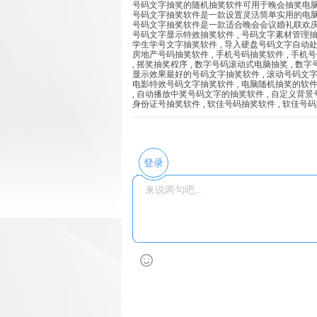
号码文字抽奖的随机抽奖软件可用于晚会抽奖电
号码文字抽奖软件是一款设置灵活简单实用的电
号码文字抽奖软件是一款适合晚会会议婚礼联欢
号码文字显示特效抽奖软件
,
号码文字素材管理
学生学号文字抽奖软件
,
导入硬盘号码文字自动
房地产号码抽奖软件
,
手机号码抽奖软件
,
手机号
,
摇奖抽奖程序
,
数字号码滚动式电脑抽奖
,
数字
显示效果最好的号码文字抽奖软件
,
滚动号码文
电影特效号码文字抽奖软件
,
电脑随机抽奖的软
,
自动播放中奖号码文字的抽奖软件
,
自定义背景
身份证号抽奖软件
,
软佳号码抽奖软件
,
软佳号码
登录