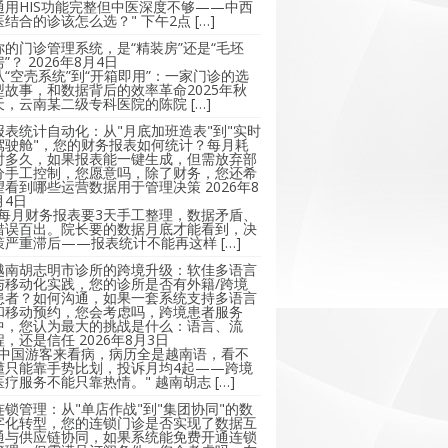
通用HIS功能完整但中医深度不够——中西
医结合的诊该怎么选？" 下午2点 […]
你的门诊管理系统，是“精装房”还是“毛坯
房”？
2026年8月4日
从“空壳系统”到“开箱即用”：一家门诊的选
型故事，和数据背后的效率革命2025年秋
天，云南某二级专科医院的陈院 […]
报表统计自动化：从"月底加班造表"到"实时
驾驶舱"，您的财务报表如何统计？每月耗
时多久，如果报表能一键生成，但需放弃部
分手工控制，您愿意吗，除了财务，您还希
望看到哪些运营数据用于管理决策
2026年8
月4日
"每月财务报表要3天手工整理，数据矛盾、
错误百出。院长要的数据月底才能看到，决
策严重滞后——报表统计不能再这样 […]
越南胡志明市诊所的跨境升级：软佳多语言
与移动化实践，您的诊所是否有外籍/跨境
患者？如何沟通，如果一套系统支持多语言
和移动预约，您会考虑吗，跨境患者服务
中，您认为最大的挑战是什么：语言、流
程，还是信任
2026年8月3日
"中国游客来看病，病历全是越南语，看不
懂只能靠手势比划，投诉月均4起——跨境
医疗服务不能只靠热情。" 越南胡志 […]
连锁管理：从"单店作战"到"集团协同"的数
字化转型，您的连锁门诊是否实现了数据互
通与供应链协同，如果系统能免费开通连锁