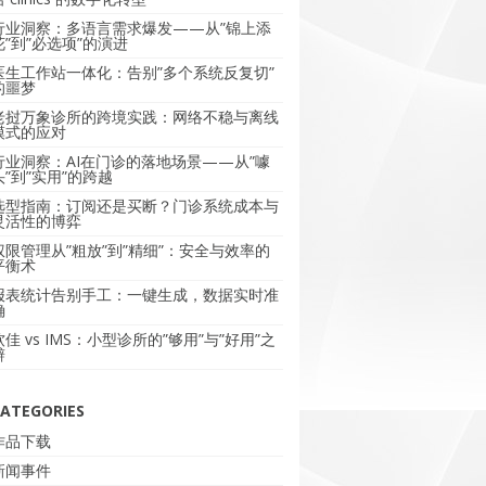
行业洞察：多语言需求爆发——从”锦上添
花”到”必选项”的演进
医生工作站一体化：告别”多个系统反复切”
的噩梦
老挝万象诊所的跨境实践：网络不稳与离线
模式的应对
行业洞察：AI在门诊的落地场景——从”噱
头”到”实用”的跨越
选型指南：订阅还是买断？门诊系统成本与
灵活性的博弈
权限管理从”粗放”到”精细”：安全与效率的
平衡术
报表统计告别手工：一键生成，数据实时准
确
软佳 vs IMS：小型诊所的”够用”与”好用”之
辩
ATEGORIES
作品下载
新闻事件