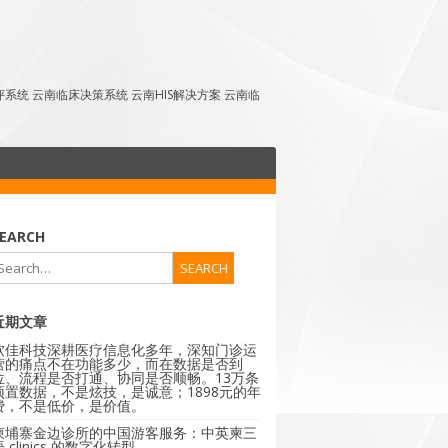
点评系统 云南临床决策系统 云南HIS解决方案 云南临
EARCH
近期文章
软佳科技深耕医疗信息化多年，深知门诊运
营的痛点不在功能多少，而在数据是否到
位、流程是否打通、协同是否顺畅。13万条
预置数据，不是炫技，是诚意；1898元的年
费，不是低价，是价值。
柬埔寨金边诊所的中国游客服务：中英柬三
 clinics 的数字化转型