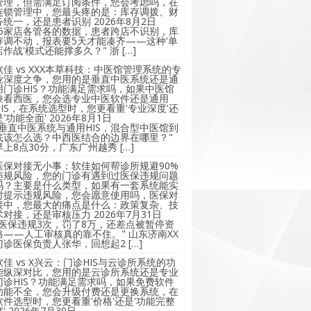
管理，但需满足订阅条件，您会考虑吗，在
连锁管理中，您最头疼的是：库存调拨、财
务统一，还是患者识别
2026年8月2日
"5家店各管各的数据，患者跨店不识别，库
存调不动，报表要5天才能凑齐——这种'单
店作战'模式还能撑多久？" 浙 […]
软佳 vs XXX本草科技：中医馆管理系统的专
业深度之争，您用的是垂直中医系统还是通
用门诊HIS？功能满足需求吗，如果中医馆
兼看西医，您会选专业中医软件还是通用
HIS，在系统选型时，您更看重'专业深度'还
是'功能全面'
2026年8月1日
"垂直中医系统与通用HIS，混合型中医馆到
底该怎么选？中西医结合的边界在哪里？"
早上8点30分，广东广州越秀 […]
医保对接无小事：软佳如何帮诊所规避90%
违规风险，您的门诊有遇到过医保违规问题
吗？主要是什么类型，如果有一套系统能实
时提示违规风险，您会愿意使用吗，医保对
接中，您最大的痛点是什么：政策复杂、技
术对接，还是审核压力
2026年7月31日
"医保违规3次，罚了8万，还差点被暂停资
格——人工审核真的靠不住。" 山东济南XX
门诊医保负责人张华，回想起2 […]
软佳 vs X兴云：门诊HIS与云诊所系统的功
能纵深对比，您用的是云诊所系统还是专业
门诊HIS？功能满足需求吗，如果免费软件
功能不全，您会升级付费还是更换系统，在
软件选型时，您更看重'价格'还是'功能完整
'
2026年7月30日