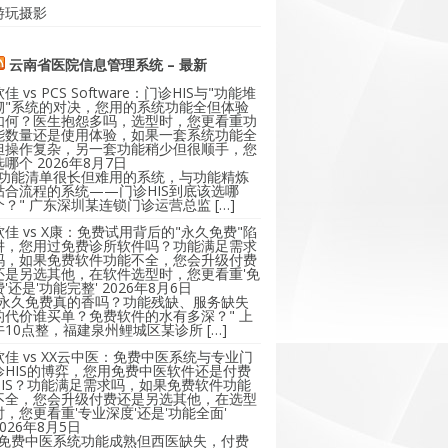
游玩摄影
云南省医院信息管理系统 – 最新
软佳 vs PCS Software：门诊HIS与"功能堆
砌"系统的对决，您用的系统功能全但体验
如何？医生抱怨多吗，选型时，您更看重功
能数量还是使用体验，如果一套系统功能全
但操作复杂，另一套功能稍少但很顺手，您
选哪个
2026年8月7日
"功能清单很长但难用的系统，与功能精炼
贴合流程的系统——门诊HIS到底该选哪
个？" 广东深圳某连锁门诊运营总监 […]
软佳 vs X康：免费试用背后的"永久免费"陷
阱，您用过免费诊所软件吗？功能满足需求
吗，如果免费软件功能不全，您会升级付费
还是另选其他，在软件选型时，您更看重'免
费'还是'功能完整'
2026年8月6日
"永久免费真的香吗？功能残缺、服务缺失
的代价谁买单？免费软件的水有多深？" 上
午10点整，福建泉州鲤城区某诊所 […]
软佳 vs XX云中医：免费中医系统与专业门
诊HIS的博弈，您用免费中医软件还是付费
HIS？功能满足需求吗，如果免费软件功能
不全，您会升级付费还是另选其他，在选型
时，您更看重'专业深度'还是'功能全面'
2026年8月5日
"免费中医系统功能成熟但西医缺失，付费