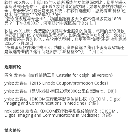
软佳 vs X兴云：门诊HIS与云诊所系统的功能纵深对比，您用的是云
诊所系统还是专业门诊HIS？功能满足需求吗，如果免费软件功能不
全，您会升级付费还是更换系统，在软件选型时，您更看重'价格'还
是'功能完整度'
2026年7月30日
"云诊所系统与专业HIS，功能差距有多大？值不值得多花这1898
元？" 下午3点30分，河南郑州中原区某门诊分 […]
软佳 vs X九康：免费版的诱惑与专业服务的价值，您用的是诊所软
件还是门诊HIS？功能满足需求吗，如果免费软件功能不全，您会升
级付费还是另选其他，在软件选型时，您更看重'免费'还是'功能完整'
2026年7月29日
"免费诊所软件和付费HIS，功能到底差多远？我们小诊所该省钱还
是该选专业的？这个问题困扰了我整整3个月。" 河 […]
近期评论
匿名
发表在《
编程辅助工具 Castalia for delphi all version
》
ynlsz
发表在《
2015 Linode Coupon/promotion Codes
》
ynlsz
发表在《
昆明-老挝-泰国29天6000公里自驾游(七、D8)
》
ynlsz
发表在《
DICOM医疗数字影像传输协议（DICOM，Digital
Imaging and Communications in Medicine）介绍
》
nokia8558
发表在《
DICOM医疗数字影像传输协议（DICOM，
Digital Imaging and Communications in Medicine）介绍
》
博客链接