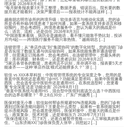
理决策
2026年8月4日
"每月财务报表要3天手工整理，数据矛盾、错误百出。院长要的数
据月底才能看到，决策严重滞后——报表统计不能再这样 […]
越南胡志明市诊所的跨境升级：软佳多语言与移动化实践，您的诊
所是否有外籍/跨境患者？如何沟通，如果一套系统支持多语言和移
动预约，您会考虑吗，跨境患者服务中，您认为最大的挑战是什
么：语言、流程，还是信任
2026年8月3日
"中国游客来看病，病历全是越南语，看不懂只能靠手势比划，投诉
月均4起——跨境医疗服务不能只靠热情。" 越南胡志 […]
连锁管理：从"单店作战"到"集团协同"的数字化转型，您的连锁门诊
是否实现了数据互通与供应链协同，如果系统能免费开通连锁管
理，但需满足订阅条件，您会考虑吗，在连锁管理中，您最头疼的
是：库存调拨、财务统一，还是患者识别
2026年8月2日
"5家店各管各的数据，患者跨店不识别，库存调不动，报表要5天才
能凑齐——这种'单店作战'模式还能撑多久？" 浙 […]
软佳 vs XXX本草科技：中医馆管理系统的专业深度之争，您用的是
垂直中医系统还是通用门诊HIS？功能满足需求吗，如果中医馆兼看
西医，您会选专业中医软件还是通用HIS，在系统选型时，您更看
重'专业深度'还是'功能全面'
2026年8月1日
"垂直中医系统与通用HIS，混合型中医馆到底该怎么选？中西医结
合的边界在哪里？" 早上8点30分，广东广州越秀 […]
医保对接无小事：软佳如何帮诊所规避90%违规风险，您的门诊有
遇到过医保违规问题吗？主要是什么类型，如果有一套系统能实时
提示违规风险，您会愿意使用吗，医保对接中，您最大的痛点是什
么：政策复杂、技术对接，还是审核压力
2026年7月31日
"医保违规3次，罚了8万，还差点被暂停资格——人工审核真的靠不
住。" 山东济南XX门诊医保负责人张华，回想起2 […]