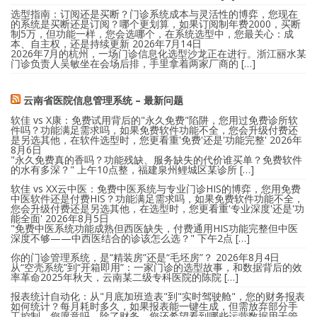
选型指南：订阅还是买断？门诊系统成本与灵活性的博弈，您现在
的系统是买断还是订阅？哪个更划算，如果订阅制年费2000，买断
制5万，但功能一样，您会选哪个，在系统选型中，您最关心：成
本、自主权，还是持续更新
2026年7月14日
2026年7月的杭州，一场门诊信息化选型沙龙正在进行。浙江丽水某
门诊负责人吴敏坐在会场后排，手里拿着两家厂商的 […]
云南省医院信息管理系统 – 最新问题
软佳 vs X康：免费试用背后的"永久免费"陷阱，您用过免费诊所软
件吗？功能满足需求吗，如果免费软件功能不全，您会升级付费还
是另选其他，在软件选型时，您更看重'免费'还是'功能完整'
2026年
8月6日
"永久免费真的香吗？功能残缺、服务缺失的代价谁买单？免费软件
的水有多深？" 上午10点整，福建泉州鲤城区某诊所 […]
软佳 vs XX云中医：免费中医系统与专业门诊HIS的博弈，您用免费
中医软件还是付费HIS？功能满足需求吗，如果免费软件功能不全，
您会升级付费还是另选其他，在选型时，您更看重'专业深度'还是'功
能全面'
2026年8月5日
"免费中医系统功能成熟但西医缺失，付费通用HIS功能完整但中医
深度不够——中西医结合的诊该怎么选？" 下午2点 […]
你的门诊管理系统，是“精装房”还是“毛坯房”？
2026年8月4日
从“空壳系统”到“开箱即用”：一家门诊的选型故事，和数据背后的效
率革命2025年秋天，云南某二级专科医院的陈院 […]
报表统计自动化：从"月底加班造表"到"实时驾驶舱"，您的财务报表
如何统计？每月耗时多久，如果报表能一键生成，但需放弃部分手
工控制，您愿意吗，除了财务，您还希望看到哪些运营数据用于管