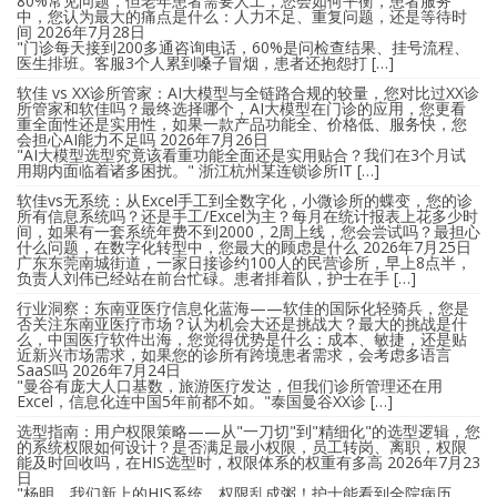
80%常见问题，但老年患者需要人工，您会如何平衡，患者服务
中，您认为最大的痛点是什么：人力不足、重复问题，还是等待时
间
2026年7月28日
"门诊每天接到200多通咨询电话，60%是问检查结果、挂号流程、
医生排班。客服3个人累到嗓子冒烟，患者还抱怨打 […]
软佳 vs XX诊所管家：AI大模型与全链路合规的较量，您对比过XX诊
所管家和软佳吗？最终选择哪个，AI大模型在门诊的应用，您更看
重全面性还是实用性，如果一款产品功能全、价格低、服务快，您
会担心AI能力不足吗
2026年7月26日
"AI大模型选型究竟该看重功能全面还是实用贴合？我们在3个月试
用期内面临着诸多困扰。" 浙江杭州某连锁诊所IT […]
软佳vs无系统：从Excel手工到全数字化，小微诊所的蝶变，您的诊
所有信息系统吗？还是手工/Excel为主？每月在统计报表上花多少时
间，如果有一套系统年费不到2000，2周上线，您会尝试吗？最担心
什么问题，在数字化转型中，您最大的顾虑是什么
2026年7月25日
广东东莞南城街道，一家日接诊约100人的民营诊所，早上8点半，
负责人刘伟已经站在前台忙碌。患者排着队，护士在手 […]
行业洞察：东南亚医疗信息化蓝海——软佳的国际化轻骑兵，您是
否关注东南亚医疗市场？认为机会大还是挑战大？最大的挑战是什
么，中国医疗软件出海，您觉得优势是什么：成本、敏捷，还是贴
近新兴市场需求，如果您的诊所有跨境患者需求，会考虑多语言
SaaS吗
2026年7月24日
"曼谷有庞大人口基数，旅游医疗发达，但我们诊所管理还在用
Excel，信息化连中国5年前都不如。"泰国曼谷XX诊 […]
选型指南：用户权限策略——从"一刀切"到"精细化"的选型逻辑，您
的系统权限如何设计？是否满足最小权限，员工转岗、离职，权限
能及时回收吗，在HIS选型时，权限体系的权重有多高
2026年7月23
日
"杨明，我们新上的HIS系统，权限乱成粥！护士能看到全院病历，