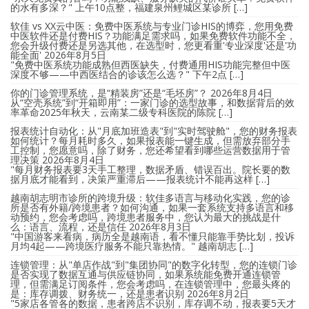
的水有多深？" 上午10点整，福建泉州鲤城区某诊所 […]
软佳 vs XX云中医：免费中医系统与专业门诊HIS的博弈，您用免费
中医软件还是付费HIS？功能满足需求吗，如果免费软件功能不全，
您会升级付费还是另选其他，在选型时，您更看重'专业深度'还是'功
能全面'
2026年8月5日
"免费中医系统功能成熟但西医缺失，付费通用HIS功能完整但中医
深度不够——中西医结合的诊该怎么选？" 下午2点 […]
你的门诊管理系统，是“精装房”还是“毛坯房”？
2026年8月4日
从“空壳系统”到“开箱即用”：一家门诊的选型故事，和数据背后的效
率革命2025年秋天，云南某二级专科医院的陈院 […]
报表统计自动化：从"月底加班造表"到"实时驾驶舱"，您的财务报表
如何统计？每月耗时多久，如果报表能一键生成，但需放弃部分手
工控制，您愿意吗，除了财务，您还希望看到哪些运营数据用于管
理决策
2026年8月4日
"每月财务报表要3天手工整理，数据矛盾、错误百出。院长要的数
据月底才能看到，决策严重滞后——报表统计不能再这样 […]
越南胡志明市诊所的跨境升级：软佳多语言与移动化实践，您的诊
所是否有外籍/跨境患者？如何沟通，如果一套系统支持多语言和移
动预约，您会考虑吗，跨境患者服务中，您认为最大的挑战是什
么：语言、流程，还是信任
2026年8月3日
"中国游客来看病，病历全是越南语，看不懂只能靠手势比划，投诉
月均4起——跨境医疗服务不能只靠热情。" 越南胡志 […]
连锁管理：从"单店作战"到"集团协同"的数字化转型，您的连锁门诊
是否实现了数据互通与供应链协同，如果系统能免费开通连锁管
理，但需满足订阅条件，您会考虑吗，在连锁管理中，您最头疼的
是：库存调拨、财务统一，还是患者识别
2026年8月2日
"5家店各管各的数据，患者跨店不识别，库存调不动，报表要5天才