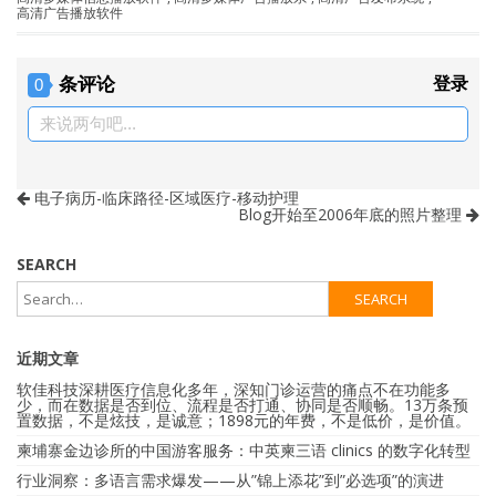
高清广告播放软件
条评论
登录
0
来说两句吧...
电子病历-临床路径-区域医疗-移动护理
Blog开始至2006年底的照片整理
SEARCH
近期文章
软佳科技深耕医疗信息化多年，深知门诊运营的痛点不在功能多
少，而在数据是否到位、流程是否打通、协同是否顺畅。13万条预
置数据，不是炫技，是诚意；1898元的年费，不是低价，是价值。
柬埔寨金边诊所的中国游客服务：中英柬三语 clinics 的数字化转型
行业洞察：多语言需求爆发——从”锦上添花”到”必选项”的演进