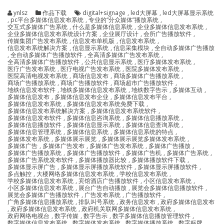
ynlsz
作品下载
digital+signage
,
led大屏幕
,
led大屏幕显示系统
,
pc平台多媒体信息发布系统
,
专业的“分众媒体”播放系统
,
交互式多媒体广告系统
,
什么是多媒体信息系统
,
企业多媒体信息发布系统
,
企业多媒体信息发布系统设计方案
,
企业展厅设计
,
会所广告播放软件
,
传媒集团广告发布系统
,
信息发布单机版
,
信息发布系统
,
信息发布系统解决方案
,
信息显示系统
,
信息采集模块
,
全自动多媒体广告播放
,
全自动多媒体广告播放软件
,
全高清多媒体广告发布系统
,
全高清多媒体广告播放软件
,
公共信息显示系统
,
医疗多媒体发布系统
,
医疗广告发布系统
,
医疗电视广告发布系统
,
医院多媒体发布系统
,
医院高清电视发布系统
,
商场信息发布
,
商场多媒体广告播放系统
,
商场广告播放系统
,
商场广告播放软件
,
商场超市广告播放软件
,
地铁信息发布软件
,
地铁多媒体信息发布系统
,
地铁数字告示
,
多媒体互动
,
多媒体信息发布
,
多媒体信息发布企业
,
多媒体信息发布平台
,
多媒体信息发布系统
,
多媒体信息发布系统免费下载
,
多媒体信息发布系统解决方案
,
多媒体信息发布系统软件
,
多媒体信息发布软件
,
多媒体信息咨询系统
,
多媒体信息播放系统
,
多媒体信息播放软件
,
多媒体信息显示系统
,
多媒体信息查询系统
,
多媒体信息管理系统
,
多媒体信息系统
,
多媒体信息系统的特点
,
多媒体发布系统
,
多媒体展示展览
,
多媒体展示展览多媒体发布系统
,
多媒体广告
,
多媒体广告发布
,
多媒体广告发布系统
,
多媒体广告播放
,
多媒体广告播放系统
,
多媒体广告播放软件
,
多媒体广告机
,
多媒体广告系统
,
多媒体广告系统发布软件
,
多媒体播放器比较
,
多媒体播放软件下载
,
多媒体显示屏广告
,
多媒体显示屏播放系统软件
,
多媒体显示屏播放软件
,
多点触控
,
大楼网络多媒体信息发布系统
,
学校信息发布系统
,
学校多媒体信息发布系统
,
宾馆酒店广告播放软件
,
小区信息发布系统
,
小区多媒体信息发布系统
,
展台广告自动播放
,
展览会多媒体信息播放软件
,
展览会多媒体广告播放软件
,
广告发布系统
,
广告播放软件
,
广角多媒体信息播放系统
,
排队叫号系统
,
政务信息发布
,
政府多媒体信息发布
,
政府多媒体信息发布系统
,
政府机关联网多媒体信息发布系统
,
政府网络电视台
,
数字传媒
,
数字告示
,
数字多媒体信息播放管理软件
,
数字媒体信息发布系统
,
数字媒体发布系统
,
数字媒体播放系统
,
数字标牌
,