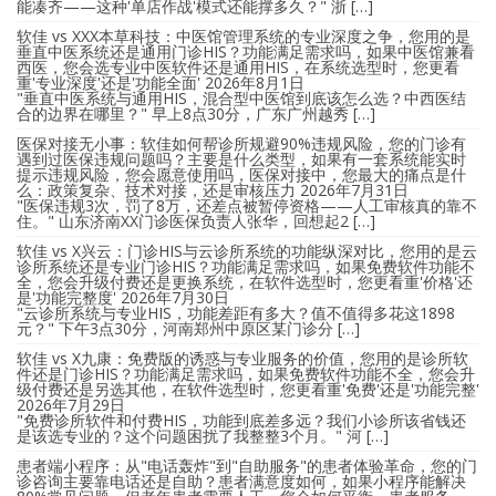
能凑齐——这种'单店作战'模式还能撑多久？" 浙 […]
软佳 vs XXX本草科技：中医馆管理系统的专业深度之争，您用的是
垂直中医系统还是通用门诊HIS？功能满足需求吗，如果中医馆兼看
西医，您会选专业中医软件还是通用HIS，在系统选型时，您更看
重'专业深度'还是'功能全面'
2026年8月1日
"垂直中医系统与通用HIS，混合型中医馆到底该怎么选？中西医结
合的边界在哪里？" 早上8点30分，广东广州越秀 […]
医保对接无小事：软佳如何帮诊所规避90%违规风险，您的门诊有
遇到过医保违规问题吗？主要是什么类型，如果有一套系统能实时
提示违规风险，您会愿意使用吗，医保对接中，您最大的痛点是什
么：政策复杂、技术对接，还是审核压力
2026年7月31日
"医保违规3次，罚了8万，还差点被暂停资格——人工审核真的靠不
住。" 山东济南XX门诊医保负责人张华，回想起2 […]
软佳 vs X兴云：门诊HIS与云诊所系统的功能纵深对比，您用的是云
诊所系统还是专业门诊HIS？功能满足需求吗，如果免费软件功能不
全，您会升级付费还是更换系统，在软件选型时，您更看重'价格'还
是'功能完整度'
2026年7月30日
"云诊所系统与专业HIS，功能差距有多大？值不值得多花这1898
元？" 下午3点30分，河南郑州中原区某门诊分 […]
软佳 vs X九康：免费版的诱惑与专业服务的价值，您用的是诊所软
件还是门诊HIS？功能满足需求吗，如果免费软件功能不全，您会升
级付费还是另选其他，在软件选型时，您更看重'免费'还是'功能完整'
2026年7月29日
"免费诊所软件和付费HIS，功能到底差多远？我们小诊所该省钱还
是该选专业的？这个问题困扰了我整整3个月。" 河 […]
患者端小程序：从"电话轰炸"到"自助服务"的患者体验革命，您的门
诊咨询主要靠电话还是自助？患者满意度如何，如果小程序能解决