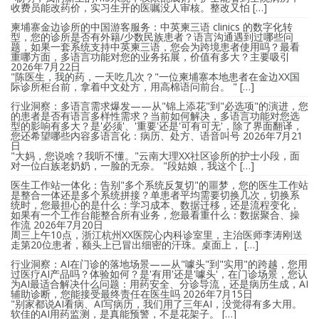
收费员能改药价，实习生开的医嘱没人审核。整改又怕 […]
柬埔寨金边诊所的中国游客服务：中英柬三语 clinics 的数字化转
型，您的诊所是否有外籍/少数民族患者？语言沟通遇到过哪些问
题，如果一套系统支持中英柬三语，您会为跨境患者使用吗？最看
重哪方面，多语言功能对您的业务拓展，价值有多大？主要吸引
2026年7月22日
"陈医生，我的药，一天吃几次？"一位柬埔寨本地患者在金边XX国
际诊所柜台前，拿着中文处方，用高棉语问前台。 " […]
行业洞察：多语言需求爆发——从"锦上添花"到"必选项"的演进，您
的患者是否有语言多样性需求？当前如何解决，多语言功能对您选
型的影响有多大？是'必须'、'重要'还是'可有可无'，除了界面翻译，
您还希望哪些内容多语言化：病历、处方、语音叫号
2026年7月21
日
"大妈，您说啥？我听不懂。"云南大理XX社区诊所的护士小段，面
对一位白族老奶奶，一脸的无奈。 "段姑娘，我这个 […]
医生工作站一体化：告别"多个系统反复切"的噩梦，您的医生工作站
是整合一体还是多个系统拼接？单患者平均需要切换几次，切换系
统时，您最担心的是什么：学习成本、数据迁移，还是流程变化，
如果有一个工作台能整合所有业务，您最看重什么：数据聚合、操
作流
2026年7月20日
周三上午10点，浙江杭州XX医院心内科诊室里，主治医师李涛刚送
走第20位患者，额头上已冒出细密的汗珠。桌面上， […]
行业洞察：AI在门诊的落地场景——从"噱头"到"实用"的跨越，您用
过医疗AI产品吗？体验如何？是'有用'还是'噱头'，在门诊场景，您认
为AI最适合解决什么问题：用药安全、分诊导流，还是病历生成，AI
辅助诊断，您能接受最终责任在医生吗
2026年7月15日
"别家都说AI看病、AI写病历，我们用了三年AI，没觉得有多大用。
软佳的AI用药监测，是真能预警，不是花架子。 […]