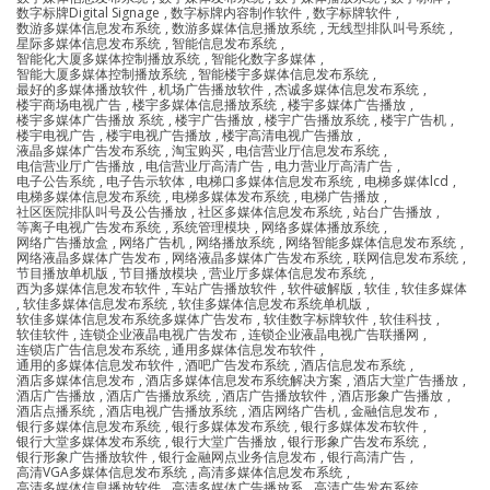
数字标牌Digital Signage
,
数字标牌内容制作软件
,
数字标牌软件
,
数游多媒体信息发布系统
,
数游多媒体信息播放系统
,
无线型排队叫号系统
,
星际多媒体信息发布系统
,
智能信息发布系统
,
智能化大厦多媒体控制播放系统
,
智能化数字多媒体
,
智能大厦多媒体控制播放系统
,
智能楼宇多媒体信息发布系统
,
最好的多媒体播放软件
,
机场广告播放软件
,
杰诚多媒体信息发布系统
,
楼宇商场电视广告
,
楼宇多媒体信息播放系统
,
楼宇多媒体广告播放
,
楼宇多媒体广告播放 系统
,
楼宇广告播放
,
楼宇广告播放系统
,
楼宇广告机
,
楼宇电视广告
,
楼宇电视广告播放
,
楼宇高清电视广告播放
,
液晶多媒体广告发布系统
,
淘宝购买
,
电信营业厅信息发布系统
,
电信营业厅广告播放
,
电信营业厅高清广告
,
电力营业厅高清广告
,
电子公告系统
,
电子告示软体
,
电梯口多媒体信息发布系统
,
电梯多媒体lcd
,
电梯多媒体信息发布系统
,
电梯多媒体发布系统
,
电梯广告播放
,
社区医院排队叫号及公告播放
,
社区多媒体信息发布系统
,
站台广告播放
,
等离子电视广告发布系统
,
系统管理模块
,
网络多媒体播放系统
,
网络广告播放盒
,
网络广告机
,
网络播放系统
,
网络智能多媒体信息发布系统
,
网络液晶多媒体广告发布
,
网络液晶多媒体广告发布系统
,
联网信息发布系统
,
节目播放单机版
,
节目播放模块
,
营业厅多媒体信息发布系统
,
西为多媒体信息发布软件
,
车站广告播放软件
,
软件破解版
,
软佳
,
软佳多媒体
,
软佳多媒体信息发布系统
,
软佳多媒体信息发布系统单机版
,
软佳多媒体信息发布系统多媒体广告发布
,
软佳数字标牌软件
,
软佳科技
,
软佳软件
,
连锁企业液晶电视广告发布
,
连锁企业液晶电视广告联播网
,
连锁店广告信息发布系统
,
通用多媒体信息发布软件
,
通用的多媒体信息发布软件
,
酒吧广告发布系统
,
酒店信息发布系统
,
酒店多媒体信息发布
,
酒店多媒体信息发布系统解决方案
,
酒店大堂广告播放
,
酒店广告播放
,
酒店广告播放系统
,
酒店广告播放软件
,
酒店形象广告播放
,
酒店点播系统
,
酒店电视广告播放系统
,
酒店网络广告机
,
金融信息发布
,
银行多媒体信息发布系统
,
银行多媒体发布系统
,
银行多媒体发布软件
,
银行大堂多媒体发布系统
,
银行大堂广告播放
,
银行形象广告发布系统
,
银行形象广告播放软件
,
银行金融网点业务信息发布
,
银行高清广告
,
高清VGA多媒体信息发布系统
,
高清多媒体信息发布系统
,
高清多媒体信息播放软件
,
高清多媒体广告播放系
,
高清广告发布系统
,