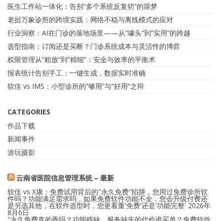
医生工作站一体化：告别”多个系统反复切”的噩梦
老挝万象诊所的跨境实践：网络不稳与离线模式的应对
行业洞察：AI在门诊的落地场景——从”噱头”到”实用”的跨越
选型指南：订阅还是买断？门诊系统成本与灵活性的博弈
权限管理从”粗放”到”精细”：安全与效率的平衡术
报表统计告别手工：一键生成，数据实时准确
软佳 vs IMS：小型诊所的”够用”与”好用”之辩
CATEGORIES
作品下载
新闻事件
游玩摄影
云南省医院信息管理系统 – 最新
软佳 vs X康：免费试用背后的"永久免费"陷阱，您用过免费诊所软
件吗？功能满足需求吗，如果免费软件功能不全，您会升级付费还
是另选其他，在软件选型时，您更看重'免费'还是'功能完整'
2026年
8月6日
"永久免费真的香吗？功能残缺、服务缺失的代价谁买单？免费软件