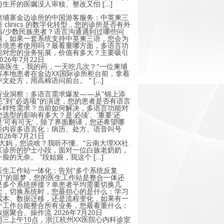
习生开的医嘱没人审核。整改又怕 […]
柬埔寨金边诊所的中国游客服务：中英柬三
语 clinics 的数字化转型，您的诊所是否有外
籍/少数民族患者？语言沟通遇到过哪些问
题，如果一套系统支持中英柬三语，您会为
跨境患者使用吗？最看重哪方面，多语言功
能对您的业务拓展，价值有多大？主要吸引
2026年7月22日
"陈医生，我的药，一天吃几次？"一位柬埔
寨本地患者在金边XX国际诊所柜台前，拿着
中文处方，用高棉语问前台。 " […]
行业洞察：多语言需求爆发——从"锦上添
花"到"必选项"的演进，您的患者是否有语言
多样性需求？当前如何解决，多语言功能对
您选型的影响有多大？是'必须'、'重要'还
是'可有可无'，除了界面翻译，您还希望哪
些内容多语言化：病历、处方、语音叫号
2026年7月21日
"大妈，您说啥？我听不懂。"云南大理XX社
区诊所的护士小段，面对一位白族老奶奶，
一脸的无奈。 "段姑娘，我这个 […]
医生工作站一体化：告别"多个系统反复
切"的噩梦，您的医生工作站是整合一体还
是多个系统拼接？单患者平均需要切换几
次，切换系统时，您最担心的是什么：学习
成本、数据迁移，还是流程变化，如果有一
个工作台能整合所有业务，您最看重什么：
数据聚合、操作流
2026年7月20日
周三上午10点，浙江杭州XX医院心内科诊室