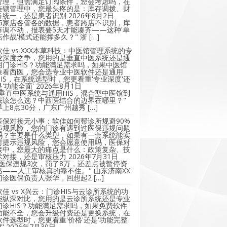
管理，但需满足订阅条件，您会考虑吗，在
连锁管理中，您最头疼的是：库存调拨、财
务统一，还是患者识别
2026年8月2日
"5家店各管各的数据，患者跨店不识别，库
存调不动，报表要5天才能凑齐——这种'单
店作战'模式还能撑多久？" 浙 […]
软佳 vs XXX本草科技：中医馆管理系统的专
业深度之争，您用的是垂直中医系统还是通
用门诊HIS？功能满足需求吗，如果中医馆
兼看西医，您会选专业中医软件还是通用
HIS，在系统选型时，您更看重'专业深度'还
是'功能全面'
2026年8月1日
"垂直中医系统与通用HIS，混合型中医馆到
底该怎么选？中西医结合的边界在哪里？"
早上8点30分，广东广州越秀 […]
医保对接无小事：软佳如何帮诊所规避90%
违规风险，您的门诊有遇到过医保违规问题
吗？主要是什么类型，如果有一套系统能实
时提示违规风险，您会愿意使用吗，医保对
接中，您最大的痛点是什么：政策复杂、技
术对接，还是审核压力
2026年7月31日
"医保违规3次，罚了8万，还差点被暂停资
格——人工审核真的靠不住。" 山东济南XX
门诊医保负责人张华，回想起2 […]
软佳 vs X兴云：门诊HIS与云诊所系统的功
能纵深对比，您用的是云诊所系统还是专业
门诊HIS？功能满足需求吗，如果免费软件
功能不全，您会升级付费还是更换系统，在
软件选型时，您更看重'价格'还是'功能完整
'
2026年7月30日