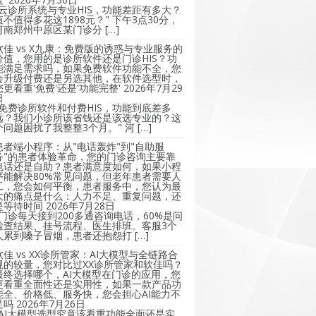
"云诊所系统与专业HIS，功能差距有多大？
值不值得多花这1898元？" 下午3点30分，
河南郑州中原区某门诊分 […]
软佳 vs X九康：免费版的诱惑与专业服务的
价值，您用的是诊所软件还是门诊HIS？功
能满足需求吗，如果免费软件功能不全，您
会升级付费还是另选其他，在软件选型时，
您更看重'免费'还是'功能完整'
2026年7月29
日
"免费诊所软件和付费HIS，功能到底差多
远？我们小诊所该省钱还是该选专业的？这
个问题困扰了我整整3个月。" 河 […]
患者端小程序：从"电话轰炸"到"自助服
务"的患者体验革命，您的门诊咨询主要靠
电话还是自助？患者满意度如何，如果小程
序能解决80%常见问题，但老年患者需要人
工，您会如何平衡，患者服务中，您认为最
大的痛点是什么：人力不足、重复问题，还
是等待时间
2026年7月28日
"门诊每天接到200多通咨询电话，60%是问
检查结果、挂号流程、医生排班。客服3个
人累到嗓子冒烟，患者还抱怨打 […]
软佳 vs XX诊所管家：AI大模型与全链路合
规的较量，您对比过XX诊所管家和软佳吗？
最终选择哪个，AI大模型在门诊的应用，您
更看重全面性还是实用性，如果一款产品功
能全、价格低、服务快，您会担心AI能力不
足吗
2026年7月26日
"AI大模型选型究竟该看重功能全面还是实