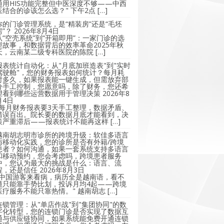
通用HIS功能完整但中医深度不够——中西
医结合的诊该怎么选？" 下午2点 […]
你的门诊管理系统，是“精装房”还是“毛坯
房”？
2026年8月4日
从“空壳系统”到“开箱即用”：一家门诊的选
型故事，和数据背后的效率革命2025年秋
天，云南某二级专科医院的陈院 […]
报表统计自动化：从"月底加班造表"到"实时
驾驶舱"，您的财务报表如何统计？每月耗
时多久，如果报表能一键生成，但需放弃部
分手工控制，您愿意吗，除了财务，您还希
望看到哪些运营数据用于管理决策
2026年8
月4日
"每月财务报表要3天手工整理，数据矛盾、
错误百出。院长要的数据月底才能看到，决
策严重滞后——报表统计不能再这样 […]
越南胡志明市诊所的跨境升级：软佳多语言
与移动化实践，您的诊所是否有外籍/跨境
患者？如何沟通，如果一套系统支持多语言
和移动预约，您会考虑吗，跨境患者服务
中，您认为最大的挑战是什么：语言、流
程，还是信任
2026年8月3日
"中国游客来看病，病历全是越南语，看不
懂只能靠手势比划，投诉月均4起——跨境
医疗服务不能只靠热情。" 越南胡志 […]
连锁管理：从"单店作战"到"集团协同"的数
字化转型，您的连锁门诊是否实现了数据互
通与供应链协同，如果系统能免费开通连锁