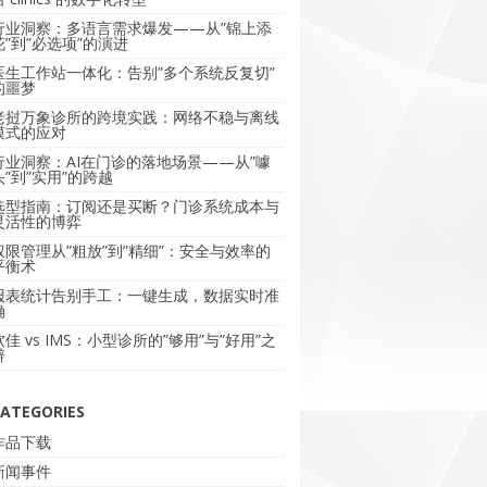
行业洞察：多语言需求爆发——从”锦上添
花”到”必选项”的演进
医生工作站一体化：告别”多个系统反复切”
的噩梦
老挝万象诊所的跨境实践：网络不稳与离线
模式的应对
行业洞察：AI在门诊的落地场景——从”噱
头”到”实用”的跨越
选型指南：订阅还是买断？门诊系统成本与
灵活性的博弈
权限管理从”粗放”到”精细”：安全与效率的
平衡术
报表统计告别手工：一键生成，数据实时准
确
软佳 vs IMS：小型诊所的”够用”与”好用”之
辩
ATEGORIES
作品下载
新闻事件