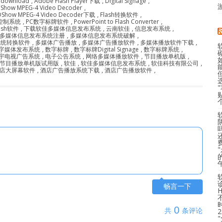
r download
,
Adobe Flash Player下载
,
Digital Signage
,
Show MPEG-4 Video Decoder
,
DShow MPEG-4 Video Decoder下载
,
Flash转换软件
,
网控制系统
,
PC数字标牌软件
,
PowerPoint to Flash Converter
,
ash软件
,
下载软佳多媒体信息发布系统
,
云南软佳
,
信息发布系统
,
多媒体信息发布系统注册
,
多媒体信息发布系统破解
,
系统转换软件
,
多媒体广告播放
,
多媒体广告播放软件
,
多媒体播放软件下载
,
字媒体发布系统
,
数字标牌
,
数字标牌Digital Signage
,
数字标牌系统
,
宇电视广告系统
,
电子公告系统
,
网络多媒体播放软件
,
节目播放单机版
,
节目播放单机版试用版
,
软佳
,
软佳多媒体信息发布系统
,
软佳科技有限公司
,
店大屏幕软件
,
酒店广告播放系统下载
,
酒店广告播放软件
,
畅言一下
0
共
条评论