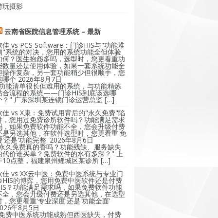
游玩摄影
云南省医院信息管理系统 – 最新
软佳 vs PCS Software：门诊HIS与"功能堆
砌"系统的对决，您用的系统功能全但体验
如何？医生抱怨多吗，选型时，您更看重功
能数量还是使用体验，如果一套系统功能全
但操作复杂，另一套功能稍少但很顺手，您
选哪个
2026年8月7日
"功能清单很长但难用的系统，与功能精炼
贴合流程的系统——门诊HIS到底该选哪
个？" 广东深圳某连锁门诊运营总监 […]
软佳 vs X康：免费试用背后的"永久免费"陷
阱，您用过免费诊所软件吗？功能满足需求
吗，如果免费软件功能不全，您会升级付费
还是另选其他，在软件选型时，您更看重'免
费'还是'功能完整'
2026年8月6日
"永久免费真的香吗？功能残缺、服务缺失
的代价谁买单？免费软件的水有多深？" 上
午10点整，福建泉州鲤城区某诊所 […]
软佳 vs XX云中医：免费中医系统与专业门
诊HIS的博弈，您用免费中医软件还是付费
HIS？功能满足需求吗，如果免费软件功能
不全，您会升级付费还是另选其他，在选型
时，您更看重'专业深度'还是'功能全面'
2026年8月5日
"免费中医系统功能成熟但西医缺失，付费