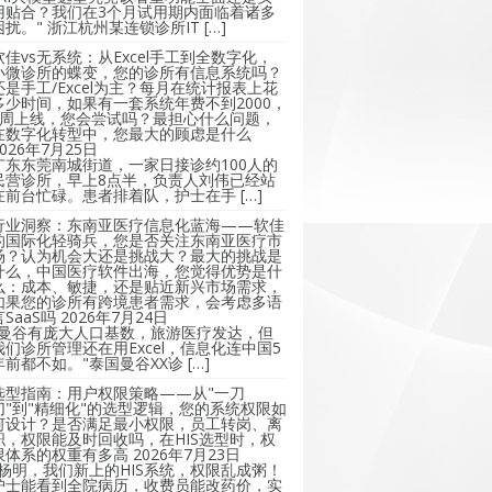
用贴合？我们在3个月试用期内面临着诸多
困扰。" 浙江杭州某连锁诊所IT […]
软佳vs无系统：从Excel手工到全数字化，
小微诊所的蝶变，您的诊所有信息系统吗？
还是手工/Excel为主？每月在统计报表上花
多少时间，如果有一套系统年费不到2000，
2周上线，您会尝试吗？最担心什么问题，
在数字化转型中，您最大的顾虑是什么
2026年7月25日
广东东莞南城街道，一家日接诊约100人的
民营诊所，早上8点半，负责人刘伟已经站
在前台忙碌。患者排着队，护士在手 […]
行业洞察：东南亚医疗信息化蓝海——软佳
的国际化轻骑兵，您是否关注东南亚医疗市
场？认为机会大还是挑战大？最大的挑战是
什么，中国医疗软件出海，您觉得优势是什
么：成本、敏捷，还是贴近新兴市场需求，
如果您的诊所有跨境患者需求，会考虑多语
言SaaS吗
2026年7月24日
"曼谷有庞大人口基数，旅游医疗发达，但
我们诊所管理还在用Excel，信息化连中国5
年前都不如。"泰国曼谷XX诊 […]
选型指南：用户权限策略——从"一刀
切"到"精细化"的选型逻辑，您的系统权限如
何设计？是否满足最小权限，员工转岗、离
职，权限能及时回收吗，在HIS选型时，权
限体系的权重有多高
2026年7月23日
"杨明，我们新上的HIS系统，权限乱成粥！
护士能看到全院病历，收费员能改药价，实