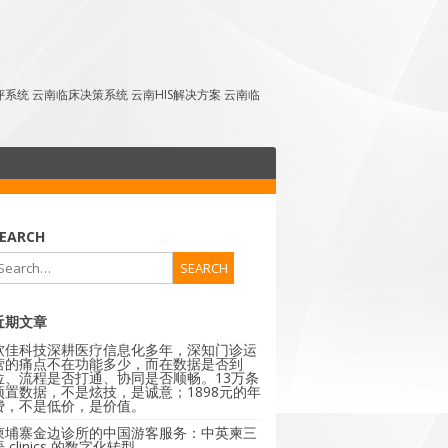
点评系统 云南临床决策系统 云南HIS解决方案 云南临
EARCH
近期文章
软佳科技深耕医疗信息化多年，深知门诊运
营的痛点不在功能多少，而在数据是否到
位、流程是否打通、协同是否顺畅。13万条
预置数据，不是炫技，是诚意；1898元的年
费，不是低价，是价值。
柬埔寨金边诊所的中国游客服务：中英柬三
 clinics 的数字化转型