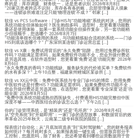
疼的是：库存调拨、财务统一，还是患者识别
2026年8月8日
"20家店患者跨店不识别，库存各有各的账，总部管理像盲人摸象
——连锁诊所难道注定只能'物理连锁'不成？" 邻家 […]
软佳 vs PCS Software：门诊HIS与"功能堆砌"系统的对决，您用的
系统功能全但体验如何？医生抱怨多吗，选型时，您更看重功能数
量还是使用体验，如果一套系统功能全但操作复杂，另一套功能稍
少但很顺手，您选哪个
2026年8月7日
"功能清单很长但难用的系统，与功能精炼贴合流程的系统——门诊
HIS到底该选哪个？" 广东深圳某连锁门诊运营总监 […]
软佳 vs X康：免费试用背后的"永久免费"陷阱，您用过免费诊所软
件吗？功能满足需求吗，如果免费软件功能不全，您会升级付费还
是另选其他，在软件选型时，您更看重'免费'还是'功能完整'
2026年
8月6日
"永久免费真的香吗？功能残缺、服务缺失的代价谁买单？免费软件
的水有多深？" 上午10点整，福建泉州鲤城区某诊所 […]
软佳 vs XX云中医：免费中医系统与专业门诊HIS的博弈，您用免费
中医软件还是付费HIS？功能满足需求吗，如果免费软件功能不全，
您会升级付费还是另选其他，在选型时，您更看重'专业深度'还是'功
能全面'
2026年8月5日
"免费中医系统功能成熟但西医缺失，付费通用HIS功能完整但中医
深度不够——中西医结合的诊该怎么选？" 下午2点 […]
你的门诊管理系统，是“精装房”还是“毛坯房”？
2026年8月4日
从“空壳系统”到“开箱即用”：一家门诊的选型故事，和数据背后的效
率革命2025年秋天，云南某二级专科医院的陈院 […]
报表统计自动化：从"月底加班造表"到"实时驾驶舱"，您的财务报表
如何统计？每月耗时多久，如果报表能一键生成，但需放弃部分手
工控制，您愿意吗，除了财务，您还希望看到哪些运营数据用于管