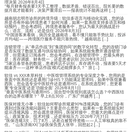
理决策
2026年8月4日
"每月财务报表要3天手工整理，数据矛盾、错误百出。院长要的数
据月底才能看到，决策严重滞后——报表统计不能再这样 […]
越南胡志明市诊所的跨境升级：软佳多语言与移动化实践，您的诊
所是否有外籍/跨境患者？如何沟通，如果一套系统支持多语言和移
动预约，您会考虑吗，跨境患者服务中，您认为最大的挑战是什
么：语言、流程，还是信任
2026年8月3日
"中国游客来看病，病历全是越南语，看不懂只能靠手势比划，投诉
月均4起——跨境医疗服务不能只靠热情。" 越南胡志 […]
连锁管理：从"单店作战"到"集团协同"的数字化转型，您的连锁门诊
是否实现了数据互通与供应链协同，如果系统能免费开通连锁管
理，但需满足订阅条件，您会考虑吗，在连锁管理中，您最头疼的
是：库存调拨、财务统一，还是患者识别
2026年8月2日
"5家店各管各的数据，患者跨店不识别，库存调不动，报表要5天才
能凑齐——这种'单店作战'模式还能撑多久？" 浙 […]
软佳 vs XXX本草科技：中医馆管理系统的专业深度之争，您用的是
垂直中医系统还是通用门诊HIS？功能满足需求吗，如果中医馆兼看
西医，您会选专业中医软件还是通用HIS，在系统选型时，您更看
重'专业深度'还是'功能全面'
2026年8月1日
"垂直中医系统与通用HIS，混合型中医馆到底该怎么选？中西医结
合的边界在哪里？" 早上8点30分，广东广州越秀 […]
医保对接无小事：软佳如何帮诊所规避90%违规风险，您的门诊有
遇到过医保违规问题吗？主要是什么类型，如果有一套系统能实时
提示违规风险，您会愿意使用吗，医保对接中，您最大的痛点是什
么：政策复杂、技术对接，还是审核压力
2026年7月31日
"医保违规3次，罚了8万，还差点被暂停资格——人工审核真的靠不
住。" 山东济南XX门诊医保负责人张华，回想起2 […]