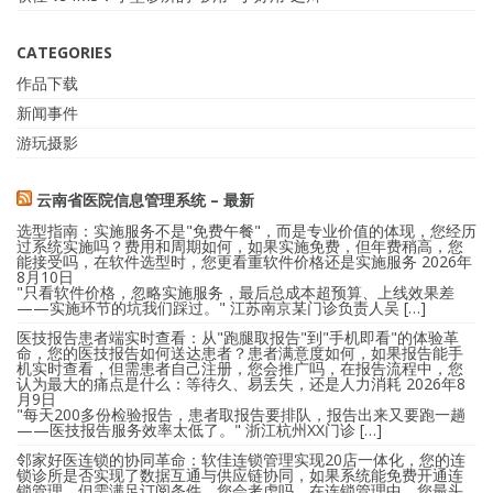
CATEGORIES
作品下载
新闻事件
游玩摄影
云南省医院信息管理系统 – 最新
选型指南：实施服务不是"免费午餐"，而是专业价值的体现，您经历
过系统实施吗？费用和周期如何，如果实施免费，但年费稍高，您
能接受吗，在软件选型时，您更看重软件价格还是实施服务
2026年
8月10日
"只看软件价格，忽略实施服务，最后总成本超预算、上线效果差
——实施环节的坑我们踩过。" 江苏南京某门诊负责人吴 […]
医技报告患者端实时查看：从"跑腿取报告"到"手机即看"的体验革
命，您的医技报告如何送达患者？患者满意度如何，如果报告能手
机实时查看，但需患者自己注册，您会推广吗，在报告流程中，您
认为最大的痛点是什么：等待久、易丢失，还是人力消耗
2026年8
月9日
"每天200多份检验报告，患者取报告要排队，报告出来又要跑一趟
——医技报告服务效率太低了。" 浙江杭州XX门诊 […]
邻家好医连锁的协同革命：软佳连锁管理实现20店一体化，您的连
锁诊所是否实现了数据互通与供应链协同，如果系统能免费开通连
锁管理，但需满足订阅条件，您会考虑吗，在连锁管理中，您最头