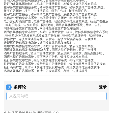
智能大厦多媒体控制播放系统
,
智能楼宇多媒体信息发布系统
,
最好的多媒体播放软件
,
机场广告播放软件
,
杰诚多媒体信息发布系统
,
楼宇多媒体信息播放系统
,
楼宇多媒体广告播放
,
楼宇多媒体广告播放 系统
,
楼宇广告播放
,
楼宇广告播放系统
,
楼宇广告机
,
楼宇电视广告
,
楼宇电视广告播放
,
楼宇高清电视广告播放
,
液晶多媒体广告发布系统
,
电信营业厅信息发布系统
,
电信营业厅广告播放
,
电信营业厅高清广告
,
电力营业厅高清广告
,
电梯广告播放
,
社区多媒体信息发布系统
,
站台广告播放
,
等离子电视广告发布系统
,
网站更新
,
网络多媒体播放系统
,
网络广告机
,
网络液晶多媒体广告发布
,
网络液晶多媒体广告发布系统
,
西为多媒体信息发布软件
,
车站广告播放软件
,
软佳
,
软佳多媒体信息发布系统
,
软佳多媒体信息发布系统多媒体广告发布
,
软佳数字标牌软件
,
软佳科技
,
软佳软件
,
连锁企业液晶电视广告发布
,
连锁企业液晶电视广告联播网
,
连锁店广告信息发布系统
,
通用多媒体信息发布软件
,
通用的多媒体信息发布软件
,
酒吧广告发布系统
,
酒店信息发布系统
,
酒店多媒体信息发布系统解决方案
,
酒店大堂广告播放
,
酒店广告播放
,
酒店广告播放系统
,
酒店广告播放软件
,
酒店形象广告播放
,
酒店点播系统
,
酒店电视广告播放系统
,
酒店网络广告机
,
银行多媒体发布系统
,
银行多媒体发布软件
,
银行大堂多媒体发布系统
,
银行大堂广告播放
,
银行形象广告发布系统
,
银行形象广告播放软件
,
银行金融网点业务信息发布
,
银行高清广告
,
高清VGA多媒体信息发布系统
,
高清多媒体信息播放软件
,
高清多媒体广告播放系
,
高清广告发布系统
,
高清广告播放软件
条评论
登录
0
来说两句吧...
软佳图片抽奖软件-网站更新〔2〕