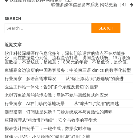
软佳多媒体信息发布系统-网站更新〔4〕
SEARCH
近期文章
软佳科技深耕医疗信息化多年，深知门诊运营的痛点不在功能多
少，而在数据是否到位、流程是否打通、协同是否顺畅。13万条预
置数据，不是炫技，是诚意；1898元的年费，不是低价，是价值。
柬埔寨金边诊所的中国游客服务：中英柬三语 clinics 的数字化转型
行业洞察：多语言需求爆发——从”锦上添花”到”必选项”的演进
医生工作站一体化：告别”多个系统反复切”的噩梦
老挝万象诊所的跨境实践：网络不稳与离线模式的应对
行业洞察：AI在门诊的落地场景——从”噱头”到”实用”的跨越
选型指南：订阅还是买断？门诊系统成本与灵活性的博弈
权限管理从”粗放”到”精细”：安全与效率的平衡术
报表统计告别手工：一键生成，数据实时准确
软佳 vs IMS：小型诊所的”够用”与”好用”之辩