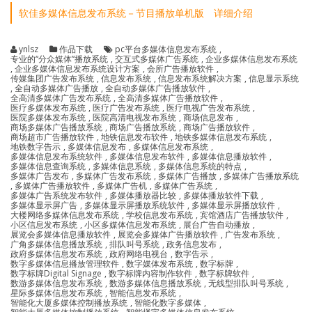
软佳多媒体信息发布系统－节目播放单机版 详细介绍
ynlsz
作品下载
pc平台多媒体信息发布系统
,
专业的“分众媒体”播放系统
,
交互式多媒体广告系统
,
企业多媒体信息发布系统
,
企业多媒体信息发布系统设计方案
,
会所广告播放软件
,
传媒集团广告发布系统
,
信息发布系统
,
信息发布系统解决方案
,
信息显示系统
,
全自动多媒体广告播放
,
全自动多媒体广告播放软件
,
全高清多媒体广告发布系统
,
全高清多媒体广告播放软件
,
医疗多媒体发布系统
,
医疗广告发布系统
,
医疗电视广告发布系统
,
医院多媒体发布系统
,
医院高清电视发布系统
,
商场信息发布
,
商场多媒体广告播放系统
,
商场广告播放系统
,
商场广告播放软件
,
商场超市广告播放软件
,
地铁信息发布软件
,
地铁多媒体信息发布系统
,
地铁数字告示
,
多媒体信息发布
,
多媒体信息发布系统
,
多媒体信息发布系统软件
,
多媒体信息发布软件
,
多媒体信息播放软件
,
多媒体信息查询系统
,
多媒体信息系统
,
多媒体信息系统的特点
,
多媒体广告发布
,
多媒体广告发布系统
,
多媒体广告播放
,
多媒体广告播放系统
,
多媒体广告播放软件
,
多媒体广告机
,
多媒体广告系统
,
多媒体广告系统发布软件
,
多媒体播放器比较
,
多媒体播放软件下载
,
多媒体显示屏广告
,
多媒体显示屏播放系统软件
,
多媒体显示屏播放软件
,
大楼网络多媒体信息发布系统
,
学校信息发布系统
,
宾馆酒店广告播放软件
,
小区信息发布系统
,
小区多媒体信息发布系统
,
展台广告自动播放
,
展览会多媒体信息播放软件
,
展览会多媒体广告播放软件
,
广告发布系统
,
广角多媒体信息播放系统
,
排队叫号系统
,
政务信息发布
,
政府多媒体信息发布系统
,
政府网络电视台
,
数字告示
,
数字多媒体信息播放管理软件
,
数字媒体发布系统
,
数字标牌
,
数字标牌Digital Signage
,
数字标牌内容制作软件
,
数字标牌软件
,
数游多媒体信息发布系统
,
数游多媒体信息播放系统
,
无线型排队叫号系统
,
星际多媒体信息发布系统
,
智能信息发布系统
,
智能化大厦多媒体控制播放系统
,
智能化数字多媒体
,