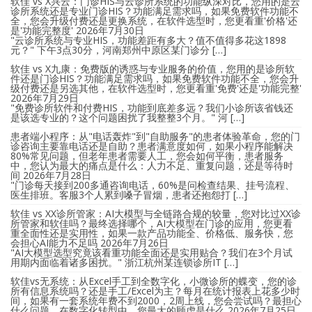
软佳 vs X兴云：门诊HIS与云诊所系统的功能纵深对比，您用的是云
诊所系统还是专业门诊HIS？功能满足需求吗，如果免费软件功能不
全，您会升级付费还是更换系统，在软件选型时，您更看重'价格'还
是'功能完整度'
2026年7月30日
"云诊所系统与专业HIS，功能差距有多大？值不值得多花这1898
元？" 下午3点30分，河南郑州中原区某门诊分 […]
软佳 vs X九康：免费版的诱惑与专业服务的价值，您用的是诊所软
件还是门诊HIS？功能满足需求吗，如果免费软件功能不全，您会升
级付费还是另选其他，在软件选型时，您更看重'免费'还是'功能完整'
2026年7月29日
"免费诊所软件和付费HIS，功能到底差多远？我们小诊所该省钱还
是该选专业的？这个问题困扰了我整整3个月。" 河 […]
患者端小程序：从"电话轰炸"到"自助服务"的患者体验革命，您的门
诊咨询主要靠电话还是自助？患者满意度如何，如果小程序能解决
80%常见问题，但老年患者需要人工，您会如何平衡，患者服务
中，您认为最大的痛点是什么：人力不足、重复问题，还是等待时
间
2026年7月28日
"门诊每天接到200多通咨询电话，60%是问检查结果、挂号流程、
医生排班。客服3个人累到嗓子冒烟，患者还抱怨打 […]
软佳 vs XX诊所管家：AI大模型与全链路合规的较量，您对比过XX诊
所管家和软佳吗？最终选择哪个，AI大模型在门诊的应用，您更看
重全面性还是实用性，如果一款产品功能全、价格低、服务快，您
会担心AI能力不足吗
2026年7月26日
"AI大模型选型究竟该看重功能全面还是实用贴合？我们在3个月试
用期内面临着诸多困扰。" 浙江杭州某连锁诊所IT […]
软佳vs无系统：从Excel手工到全数字化，小微诊所的蝶变，您的诊
所有信息系统吗？还是手工/Excel为主？每月在统计报表上花多少时
间，如果有一套系统年费不到2000，2周上线，您会尝试吗？最担心
什么问题，在数字化转型中，您最大的顾虑是什么
2026年7月25日