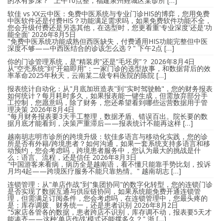
的水有多深？" 上午10点整，福建泉州鲤城区某诊所 […]
软佳 vs XX云中医：免费中医系统与专业门诊HIS的博弈，您用免费
中医软件还是付费HIS？功能满足需求吗，如果免费软件功能不全，
您会升级付费还是另选其他，在选型时，您更看重'专业深度'还是'功
能全面'
2026年8月5日
"免费中医系统功能成熟但西医缺失，付费通用HIS功能完整但中医
深度不够——中西医结合的诊该怎么选？" 下午2点 […]
你的门诊管理系统，是“精装房”还是“毛坯房”？
2026年8月4日
从“空壳系统”到“开箱即用”：一家门诊的选型故事，和数据背后的效
率革命2025年秋天，云南某二级专科医院的陈院 […]
报表统计自动化：从"月底加班造表"到"实时驾驶舱"，您的财务报表
如何统计？每月耗时多久，如果报表能一键生成，但需放弃部分手
工控制，您愿意吗，除了财务，您还希望看到哪些运营数据用于管
理决策
2026年8月4日
"每月财务报表要3天手工整理，数据矛盾、错误百出。院长要的数
据月底才能看到，决策严重滞后——报表统计不能再这样 […]
越南胡志明市诊所的跨境升级：软佳多语言与移动化实践，您的诊
所是否有外籍/跨境患者？如何沟通，如果一套系统支持多语言和移
动预约，您会考虑吗，跨境患者服务中，您认为最大的挑战是什
么：语言、流程，还是信任
2026年8月3日
"中国游客来看病，病历全是越南语，看不懂只能靠手势比划，投诉
月均4起——跨境医疗服务不能只靠热情。" 越南胡志 […]
连锁管理：从"单店作战"到"集团协同"的数字化转型，您的连锁门诊
是否实现了数据互通与供应链协同，如果系统能免费开通连锁管
理，但需满足订阅条件，您会考虑吗，在连锁管理中，您最头疼的
是：库存调拨、财务统一，还是患者识别
2026年8月2日
"5家店各管各的数据，患者跨店不识别，库存调不动，报表要5天才
能凑齐——这种'单店作战'模式还能撑多久？" 浙 […]