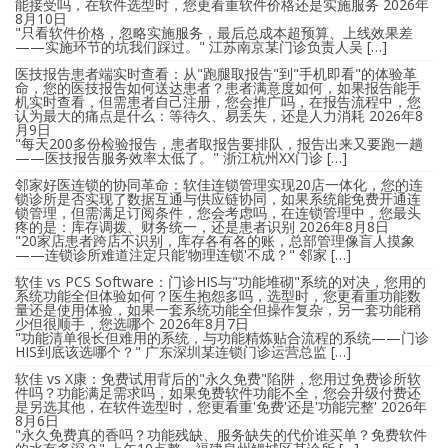
能接受吗，在软件选型时，您更看重软件价格还是实施服务
2026年
8月10日
"只看软件价格，忽略实施服务，最后总成本超预算、上线效果差
——实施环节的坑我们踩过。" 江苏南京某门诊负责人吴 […]
医技报告患者端实时查看：从"跑腿取报告"到"手机即看"的体验革
命，您的医技报告如何送达患者？患者满意度如何，如果报告能手
机实时查看，但需患者自己注册，您会推广吗，在报告流程中，您
认为最大的痛点是什么：等待久、易丢失，还是人力消耗
2026年8
月9日
"每天200多份检验报告，患者取报告要排队，报告出来又要跑一趟
——医技报告服务效率太低了。" 浙江杭州XX门诊 […]
邻家好医连锁的协同革命：软佳连锁管理实现20店一体化，您的连
锁诊所是否实现了数据互通与供应链协同，如果系统能免费开通连
锁管理，但需满足订阅条件，您会考虑吗，在连锁管理中，您最头
疼的是：库存调拨、财务统一，还是患者识别
2026年8月8日
"20家店患者跨店不识别，库存各有各的账，总部管理像盲人摸象
——连锁诊所难道注定只能'物理连锁'不成？" 邻家 […]
软佳 vs PCS Software：门诊HIS与"功能堆砌"系统的对决，您用的
系统功能全但体验如何？医生抱怨多吗，选型时，您更看重功能数
量还是使用体验，如果一套系统功能全但操作复杂，另一套功能稍
少但很顺手，您选哪个
2026年8月7日
"功能清单很长但难用的系统，与功能精炼贴合流程的系统——门诊
HIS到底该选哪个？" 广东深圳某连锁门诊运营总监 […]
软佳 vs X康：免费试用背后的"永久免费"陷阱，您用过免费诊所软
件吗？功能满足需求吗，如果免费软件功能不全，您会升级付费还
是另选其他，在软件选型时，您更看重'免费'还是'功能完整'
2026年
8月6日
"永久免费真的香吗？功能残缺、服务缺失的代价谁买单？免费软件