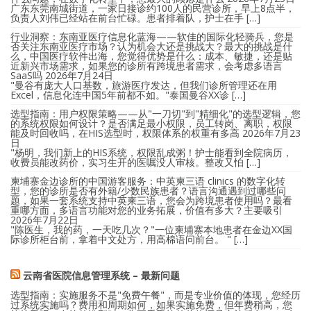
广东东莞南城街道，一家日接诊约100人的民营诊所，早上8点半，
负责人刘伟已经站在前台忙碌。患者排着队，护士在手 […]
行业洞察：东南亚医疗信息化蓝海——软佳的国际化轻骑兵，您是
否关注东南亚医疗市场？认为机会大还是挑战大？最大的挑战是什
么，中国医疗软件出海，您觉得优势是什么：成本、敏捷，还是贴
近新兴市场需求，如果您的诊所有跨境患者需求，会考虑多语言
SaaS吗
2026年7月24日
"曼谷有庞大人口基数，旅游医疗发达，但我们诊所管理还在用
Excel，信息化连中国5年前都不如。"泰国曼谷XX诊 […]
选型指南：用户权限策略——从"一刀切"到"精细化"的选型逻辑，您
的系统权限如何设计？是否满足最小权限，员工转岗、离职，权限
能及时回收吗，在HIS选型时，权限体系的权重有多高
2026年7月23
日
"杨明，我们新上的HIS系统，权限乱成粥！护士能看到全院病历，
收费员能改药价，实习生开的医嘱没人审核。整改又怕 […]
柬埔寨金边诊所的中国游客服务：中英柬三语 clinics 的数字化转
型，您的诊所是否有外籍/少数民族患者？语言沟通遇到过哪些问
题，如果一套系统支持中英柬三语，您会为跨境患者使用吗？最看
重哪方面，多语言功能对您的业务拓展，价值有多大？主要吸引
2026年7月22日
"陈医生，我的药，一天吃几次？"一位柬埔寨本地患者在金边XX国
际诊所柜台前，拿着中文处方，用高棉语问前台。 " […]
云南省医院信息管理系统 – 最新问题
选型指南：实施服务不是"免费午餐"，而是专业价值的体现，您经历
过系统实施吗？费用和周期如何，如果实施免费，但年费稍高，您