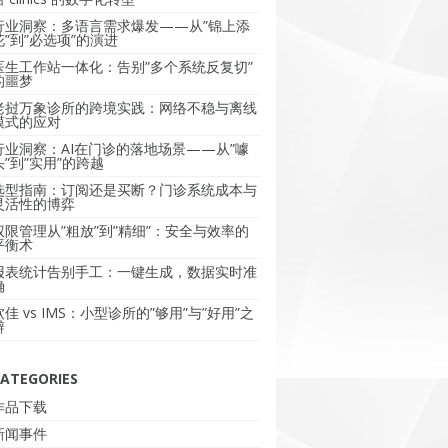
行业洞察：多语言需求爆发——从”锦上添
花”到”必选项”的演进
医生工作站一体化：告别”多个系统反复切”
的噩梦
老挝万象诊所的跨境实践：网络不稳与离线
模式的应对
行业洞察：AI在门诊的落地场景——从”噱
头”到”实用”的跨越
选型指南：订阅还是买断？门诊系统成本与
灵活性的博弈
权限管理从”粗放”到”精细”：安全与效率的
平衡术
报表统计告别手工：一键生成，数据实时准
确
软佳 vs IMS：小型诊所的”够用”与”好用”之
辩
ATEGORIES
作品下载
新闻事件