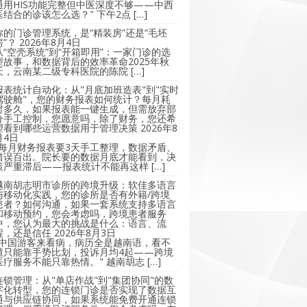
通用HIS功能完整但中医深度不够——中西
医结合的诊该怎么选？" 下午2点 […]
你的门诊管理系统，是“精装房”还是“毛坯
房”？
2026年8月4日
从“空壳系统”到“开箱即用”：一家门诊的选
型故事，和数据背后的效率革命2025年秋
天，云南某二级专科医院的陈院 […]
报表统计自动化：从"月底加班造表"到"实时
驾驶舱"，您的财务报表如何统计？每月耗
时多久，如果报表能一键生成，但需放弃部
分手工控制，您愿意吗，除了财务，您还希
望看到哪些运营数据用于管理决策
2026年8
月4日
"每月财务报表要3天手工整理，数据矛盾、
错误百出。院长要的数据月底才能看到，决
策严重滞后——报表统计不能再这样 […]
越南胡志明市诊所的跨境升级：软佳多语言
与移动化实践，您的诊所是否有外籍/跨境
患者？如何沟通，如果一套系统支持多语言
和移动预约，您会考虑吗，跨境患者服务
中，您认为最大的挑战是什么：语言、流
程，还是信任
2026年8月3日
"中国游客来看病，病历全是越南语，看不
懂只能靠手势比划，投诉月均4起——跨境
医疗服务不能只靠热情。" 越南胡志 […]
连锁管理：从"单店作战"到"集团协同"的数
字化转型，您的连锁门诊是否实现了数据互
通与供应链协同，如果系统能免费开通连锁