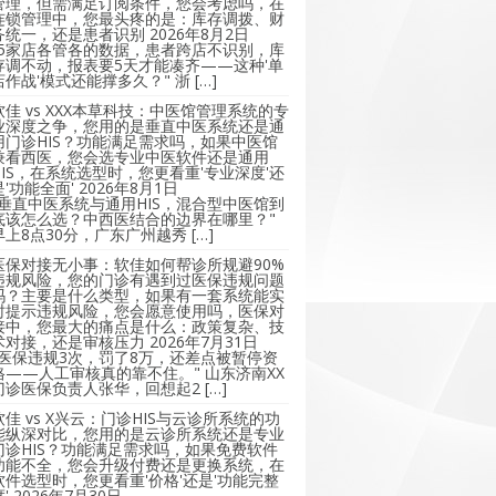
管理，但需满足订阅条件，您会考虑吗，在
连锁管理中，您最头疼的是：库存调拨、财
务统一，还是患者识别
2026年8月2日
"5家店各管各的数据，患者跨店不识别，库
存调不动，报表要5天才能凑齐——这种'单
店作战'模式还能撑多久？" 浙 […]
软佳 vs XXX本草科技：中医馆管理系统的专
业深度之争，您用的是垂直中医系统还是通
用门诊HIS？功能满足需求吗，如果中医馆
兼看西医，您会选专业中医软件还是通用
HIS，在系统选型时，您更看重'专业深度'还
是'功能全面'
2026年8月1日
"垂直中医系统与通用HIS，混合型中医馆到
底该怎么选？中西医结合的边界在哪里？"
早上8点30分，广东广州越秀 […]
医保对接无小事：软佳如何帮诊所规避90%
违规风险，您的门诊有遇到过医保违规问题
吗？主要是什么类型，如果有一套系统能实
时提示违规风险，您会愿意使用吗，医保对
接中，您最大的痛点是什么：政策复杂、技
术对接，还是审核压力
2026年7月31日
"医保违规3次，罚了8万，还差点被暂停资
格——人工审核真的靠不住。" 山东济南XX
门诊医保负责人张华，回想起2 […]
软佳 vs X兴云：门诊HIS与云诊所系统的功
能纵深对比，您用的是云诊所系统还是专业
门诊HIS？功能满足需求吗，如果免费软件
功能不全，您会升级付费还是更换系统，在
软件选型时，您更看重'价格'还是'功能完整
'
2026年7月30日