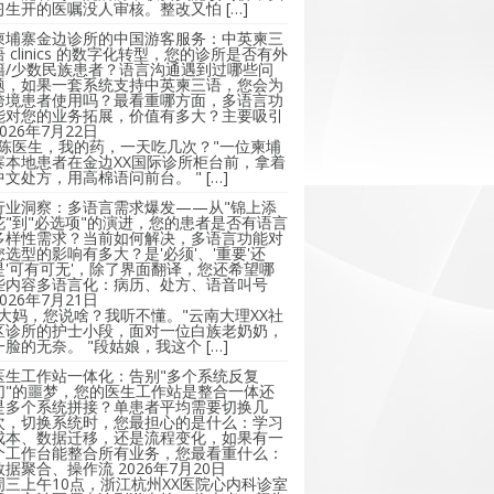
习生开的医嘱没人审核。整改又怕 […]
柬埔寨金边诊所的中国游客服务：中英柬三
语 clinics 的数字化转型，您的诊所是否有外
籍/少数民族患者？语言沟通遇到过哪些问
题，如果一套系统支持中英柬三语，您会为
跨境患者使用吗？最看重哪方面，多语言功
能对您的业务拓展，价值有多大？主要吸引
2026年7月22日
"陈医生，我的药，一天吃几次？"一位柬埔
寨本地患者在金边XX国际诊所柜台前，拿着
中文处方，用高棉语问前台。 " […]
行业洞察：多语言需求爆发——从"锦上添
花"到"必选项"的演进，您的患者是否有语言
多样性需求？当前如何解决，多语言功能对
您选型的影响有多大？是'必须'、'重要'还
是'可有可无'，除了界面翻译，您还希望哪
些内容多语言化：病历、处方、语音叫号
2026年7月21日
"大妈，您说啥？我听不懂。"云南大理XX社
区诊所的护士小段，面对一位白族老奶奶，
一脸的无奈。 "段姑娘，我这个 […]
医生工作站一体化：告别"多个系统反复
切"的噩梦，您的医生工作站是整合一体还
是多个系统拼接？单患者平均需要切换几
次，切换系统时，您最担心的是什么：学习
成本、数据迁移，还是流程变化，如果有一
个工作台能整合所有业务，您最看重什么：
数据聚合、操作流
2026年7月20日
周三上午10点，浙江杭州XX医院心内科诊室