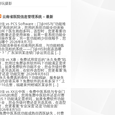
游玩摄影
云南省医院信息管理系统 – 最新
软佳 vs PCS Software：门诊HIS与"功能堆
砌"系统的对决，您用的系统功能全但体验
如何？医生抱怨多吗，选型时，您更看重功
能数量还是使用体验，如果一套系统功能全
但操作复杂，另一套功能稍少但很顺手，您
选哪个
2026年8月7日
"功能清单很长但难用的系统，与功能精炼
贴合流程的系统——门诊HIS到底该选哪
个？" 广东深圳某连锁门诊运营总监 […]
软佳 vs X康：免费试用背后的"永久免费"陷
阱，您用过免费诊所软件吗？功能满足需求
吗，如果免费软件功能不全，您会升级付费
还是另选其他，在软件选型时，您更看重'免
费'还是'功能完整'
2026年8月6日
"永久免费真的香吗？功能残缺、服务缺失
的代价谁买单？免费软件的水有多深？" 上
午10点整，福建泉州鲤城区某诊所 […]
软佳 vs XX云中医：免费中医系统与专业门
诊HIS的博弈，您用免费中医软件还是付费
HIS？功能满足需求吗，如果免费软件功能
不全，您会升级付费还是另选其他，在选型
时，您更看重'专业深度'还是'功能全面'
2026年8月5日
"免费中医系统功能成熟但西医缺失，付费