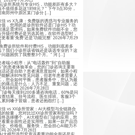
"云诊所系统与专业HIS，功能差距有多大？
值不值得多花这1898元？" 下午3点30分，
河南郑州中原区某门诊分 […]
软佳 vs X九康：免费版的诱惑与专业服务的
价值，您用的是诊所软件还是门诊HIS？功
能满足需求吗，如果免费软件功能不全，您
会升级付费还是另选其他，在软件选型时，
您更看重'免费'还是'功能完整'
2026年7月29
日
"免费诊所软件和付费HIS，功能到底差多
远？我们小诊所该省钱还是该选专业的？这
个问题困扰了我整整3个月。" 河 […]
患者端小程序：从"电话轰炸"到"自助服
务"的患者体验革命，您的门诊咨询主要靠
电话还是自助？患者满意度如何，如果小程
序能解决80%常见问题，但老年患者需要人
工，您会如何平衡，患者服务中，您认为最
大的痛点是什么：人力不足、重复问题，还
是等待时间
2026年7月28日
"门诊每天接到200多通咨询电话，60%是问
检查结果、挂号流程、医生排班。客服3个
人累到嗓子冒烟，患者还抱怨打 […]
软佳 vs XX诊所管家：AI大模型与全链路合
规的较量，您对比过XX诊所管家和软佳吗？
最终选择哪个，AI大模型在门诊的应用，您
更看重全面性还是实用性，如果一款产品功
能全、价格低、服务快，您会担心AI能力不
足吗
2026年7月26日
"AI大模型选型究竟该看重功能全面还是实