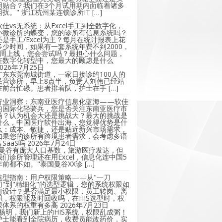
用贴合？我们在3个月试用期内面临着诸多
困扰。" 浙江杭州某连锁诊所IT […]
软佳vs无系统：从Excel手工到全数字化，
小微诊所的蝶变，您的诊所有信息系统吗？
还是手工/Excel为主？每月在统计报表上花
多少时间，如果有一套系统年费不到2000，
2周上线，您会尝试吗？最担心什么问题，
在数字化转型中，您最大的顾虑是什么
2026年7月25日
广东东莞南城街道，一家日接诊约100人的
民营诊所，早上8点半，负责人刘伟已经站
在前台忙碌。患者排着队，护士在手 […]
行业洞察：东南亚医疗信息化蓝海——软佳
的国际化轻骑兵，您是否关注东南亚医疗市
场？认为机会大还是挑战大？最大的挑战是
什么，中国医疗软件出海，您觉得优势是什
么：成本、敏捷，还是贴近新兴市场需求，
如果您的诊所有跨境患者需求，会考虑多语
言SaaS吗
2026年7月24日
"曼谷有庞大人口基数，旅游医疗发达，但
我们诊所管理还在用Excel，信息化连中国5
年前都不如。"泰国曼谷XX诊 […]
选型指南：用户权限策略——从"一刀
切"到"精细化"的选型逻辑，您的系统权限如
何设计？是否满足最小权限，员工转岗、离
职，权限能及时回收吗，在HIS选型时，权
限体系的权重有多高
2026年7月23日
"杨明，我们新上的HIS系统，权限乱成粥！
护士能看到全院病历，收费员能改药价，实