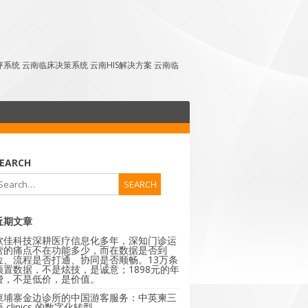
点评系统 云南临床决策系统 云南HIS解决方案 云南临
EARCH
近期文章
软佳科技深耕医疗信息化多年，深知门诊运
营的痛点不在功能多少，而在数据是否到
位、流程是否打通、协同是否顺畅。13万条
预置数据，不是炫技，是诚意；1898元的年
费，不是低价，是价值。
柬埔寨金边诊所的中国游客服务：中英柬三
 clinics 的数字化转型