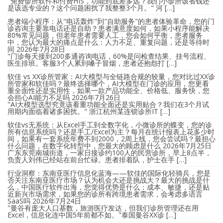
"免费诊所软件和付费HIS，功能到底差多远？我们小诊所该省钱还
是该选专业的？这个问题困扰了我整整3个月。" 河 […]
患者端小程序：从"电话轰炸"到"自助服务"的患者体验革命，您的门
诊咨询主要靠电话还是自助？患者满意度如何，如果小程序能解决
80%常见问题，但老年患者需要人工，您会如何平衡，患者服务
中，您认为最大的痛点是什么：人力不足、重复问题，还是等待时
间
2026年7月28日
"门诊每天接到200多通咨询电话，60%是问检查结果、挂号流程、
医生排班。客服3个人累到嗓子冒烟，患者还抱怨打 […]
软佳 vs XX诊所管家：AI大模型与全链路合规的较量，您对比过XX诊
所管家和软佳吗？最终选择哪个，AI大模型在门诊的应用，您更看
重全面性还是实用性，如果一款产品功能全、价格低、服务快，您
会担心AI能力不足吗
2026年7月26日
"AI大模型选型究竟该看重功能全面还是实用贴合？我们在3个月试
用期内面临着诸多困扰。" 浙江杭州某连锁诊所IT […]
软佳vs无系统：从Excel手工到全数字化，小微诊所的蝶变，您的诊
所有信息系统吗？还是手工/Excel为主？每月在统计报表上花多少时
间，如果有一套系统年费不到2000，2周上线，您会尝试吗？最担心
什么问题，在数字化转型中，您最大的顾虑是什么
2026年7月25日
广东东莞南城街道，一家日接诊约100人的民营诊所，早上8点半，
负责人刘伟已经站在前台忙碌。患者排着队，护士在手 […]
行业洞察：东南亚医疗信息化蓝海——软佳的国际化轻骑兵，您是
否关注东南亚医疗市场？认为机会大还是挑战大？最大的挑战是什
么，中国医疗软件出海，您觉得优势是什么：成本、敏捷，还是贴
近新兴市场需求，如果您的诊所有跨境患者需求，会考虑多语言
SaaS吗
2026年7月24日
"曼谷有庞大人口基数，旅游医疗发达，但我们诊所管理还在用
Excel，信息化连中国5年前都不如。"泰国曼谷XX诊 […]