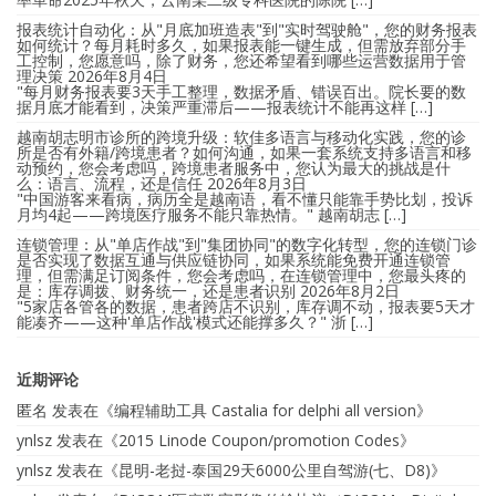
报表统计自动化：从"月底加班造表"到"实时驾驶舱"，您的财务报表
如何统计？每月耗时多久，如果报表能一键生成，但需放弃部分手
工控制，您愿意吗，除了财务，您还希望看到哪些运营数据用于管
理决策
2026年8月4日
"每月财务报表要3天手工整理，数据矛盾、错误百出。院长要的数
据月底才能看到，决策严重滞后——报表统计不能再这样 […]
越南胡志明市诊所的跨境升级：软佳多语言与移动化实践，您的诊
所是否有外籍/跨境患者？如何沟通，如果一套系统支持多语言和移
动预约，您会考虑吗，跨境患者服务中，您认为最大的挑战是什
么：语言、流程，还是信任
2026年8月3日
"中国游客来看病，病历全是越南语，看不懂只能靠手势比划，投诉
月均4起——跨境医疗服务不能只靠热情。" 越南胡志 […]
连锁管理：从"单店作战"到"集团协同"的数字化转型，您的连锁门诊
是否实现了数据互通与供应链协同，如果系统能免费开通连锁管
理，但需满足订阅条件，您会考虑吗，在连锁管理中，您最头疼的
是：库存调拨、财务统一，还是患者识别
2026年8月2日
"5家店各管各的数据，患者跨店不识别，库存调不动，报表要5天才
能凑齐——这种'单店作战'模式还能撑多久？" 浙 […]
近期评论
匿名
发表在《
编程辅助工具 Castalia for delphi all version
》
ynlsz
发表在《
2015 Linode Coupon/promotion Codes
》
ynlsz
发表在《
昆明-老挝-泰国29天6000公里自驾游(七、D8)
》