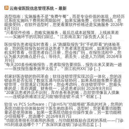
云南省医院信息管理系统 – 最新
选型指南：实施服务不是"免费午餐"，而是专业价值的体现，您经历
过系统实施吗？费用和周期如何，如果实施免费，但年费稍高，您
能接受吗，在软件选型时，您更看重软件价格还是实施服务
2026年
8月10日
"只看软件价格，忽略实施服务，最后总成本超预算、上线效果差
——实施环节的坑我们踩过。" 江苏南京某门诊负责人吴 […]
医技报告患者端实时查看：从"跑腿取报告"到"手机即看"的体验革
命，您的医技报告如何送达患者？患者满意度如何，如果报告能手
机实时查看，但需患者自己注册，您会推广吗，在报告流程中，您
认为最大的痛点是什么：等待久、易丢失，还是人力消耗
2026年8
月9日
"每天200多份检验报告，患者取报告要排队，报告出来又要跑一趟
——医技报告服务效率太低了。" 浙江杭州XX门诊 […]
邻家好医连锁的协同革命：软佳连锁管理实现20店一体化，您的连
锁诊所是否实现了数据互通与供应链协同，如果系统能免费开通连
锁管理，但需满足订阅条件，您会考虑吗，在连锁管理中，您最头
疼的是：库存调拨、财务统一，还是患者识别
2026年8月8日
"20家店患者跨店不识别，库存各有各的账，总部管理像盲人摸象
——连锁诊所难道注定只能'物理连锁'不成？" 邻家 […]
软佳 vs PCS Software：门诊HIS与"功能堆砌"系统的对决，您用的
系统功能全但体验如何？医生抱怨多吗，选型时，您更看重功能数
量还是使用体验，如果一套系统功能全但操作复杂，另一套功能稍
少但很顺手，您选哪个
2026年8月7日
"功能清单很长但难用的系统，与功能精炼贴合流程的系统——门诊
HIS到底该选哪个？" 广东深圳某连锁门诊运营总监 […]