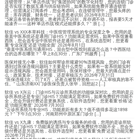
连锁管理：从"单店作战"到"集团协同"的数字化转型，您的连锁门诊
是否实现了数据互通与供应链协同，如果系统能免费开通连锁管
理，但需满足订阅条件，您会考虑吗，在连锁管理中，您最头疼的
是：库存调拨、财务统一，还是患者识别
2026年8月2日
"5家店各管各的数据，患者跨店不识别，库存调不动，报表要5天才
能凑齐——这种'单店作战'模式还能撑多久？" 浙 […]
软佳 vs XXX本草科技：中医馆管理系统的专业深度之争，您用的是
垂直中医系统还是通用门诊HIS？功能满足需求吗，如果中医馆兼看
西医，您会选专业中医软件还是通用HIS，在系统选型时，您更看
重'专业深度'还是'功能全面'
2026年8月1日
"垂直中医系统与通用HIS，混合型中医馆到底该怎么选？中西医结
合的边界在哪里？" 早上8点30分，广东广州越秀 […]
医保对接无小事：软佳如何帮诊所规避90%违规风险，您的门诊有
遇到过医保违规问题吗？主要是什么类型，如果有一套系统能实时
提示违规风险，您会愿意使用吗，医保对接中，您最大的痛点是什
么：政策复杂、技术对接，还是审核压力
2026年7月31日
"医保违规3次，罚了8万，还差点被暂停资格——人工审核真的靠不
住。" 山东济南XX门诊医保负责人张华，回想起2 […]
软佳 vs X兴云：门诊HIS与云诊所系统的功能纵深对比，您用的是云
诊所系统还是专业门诊HIS？功能满足需求吗，如果免费软件功能不
全，您会升级付费还是更换系统，在软件选型时，您更看重'价格'还
是'功能完整度'
2026年7月30日
"云诊所系统与专业HIS，功能差距有多大？值不值得多花这1898
元？" 下午3点30分，河南郑州中原区某门诊分 […]
软佳 vs X九康：免费版的诱惑与专业服务的价值，您用的是诊所软
件还是门诊HIS？功能满足需求吗，如果免费软件功能不全，您会升
级付费还是另选其他，在软件选型时，您更看重'免费'还是'功能完整'
2026年7月29日