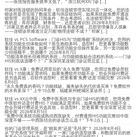
——医技报告服务效率太低了。" 浙江杭州XX门诊 […]
邻家好医连锁的协同革命：软佳连锁管理实现20店一体化，您的连
锁诊所是否实现了数据互通与供应链协同，如果系统能免费开通连
锁管理，但需满足订阅条件，您会考虑吗，在连锁管理中，您最头
疼的是：库存调拨、财务统一，还是患者识别
2026年8月8日
"20家店患者跨店不识别，库存各有各的账，总部管理像盲人摸象
——连锁诊所难道注定只能'物理连锁'不成？" 邻家 […]
软佳 vs PCS Software：门诊HIS与"功能堆砌"系统的对决，您用的
系统功能全但体验如何？医生抱怨多吗，选型时，您更看重功能数
量还是使用体验，如果一套系统功能全但操作复杂，另一套功能稍
少但很顺手，您选哪个
2026年8月7日
"功能清单很长但难用的系统，与功能精炼贴合流程的系统——门诊
HIS到底该选哪个？" 广东深圳某连锁门诊运营总监 […]
软佳 vs X康：免费试用背后的"永久免费"陷阱，您用过免费诊所软
件吗？功能满足需求吗，如果免费软件功能不全，您会升级付费还
是另选其他，在软件选型时，您更看重'免费'还是'功能完整'
2026年
8月6日
"永久免费真的香吗？功能残缺、服务缺失的代价谁买单？免费软件
的水有多深？" 上午10点整，福建泉州鲤城区某诊所 […]
软佳 vs XX云中医：免费中医系统与专业门诊HIS的博弈，您用免费
中医软件还是付费HIS？功能满足需求吗，如果免费软件功能不全，
您会升级付费还是另选其他，在选型时，您更看重'专业深度'还是'功
能全面'
2026年8月5日
"免费中医系统功能成熟但西医缺失，付费通用HIS功能完整但中医
深度不够——中西医结合的诊该怎么选？" 下午2点 […]
你的门诊管理系统，是“精装房”还是“毛坯房”？
2026年8月4日
从“空壳系统”到“开箱即用”：一家门诊的选型故事，和数据背后的效
率革命2025年秋天，云南某二级专科医院的陈院 […]