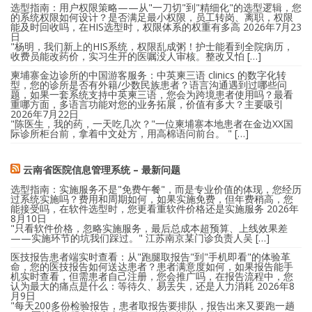
选型指南：用户权限策略——从"一刀切"到"精细化"的选型逻辑，您
的系统权限如何设计？是否满足最小权限，员工转岗、离职，权限
能及时回收吗，在HIS选型时，权限体系的权重有多高
2026年7月23
日
"杨明，我们新上的HIS系统，权限乱成粥！护士能看到全院病历，
收费员能改药价，实习生开的医嘱没人审核。整改又怕 […]
柬埔寨金边诊所的中国游客服务：中英柬三语 clinics 的数字化转
型，您的诊所是否有外籍/少数民族患者？语言沟通遇到过哪些问
题，如果一套系统支持中英柬三语，您会为跨境患者使用吗？最看
重哪方面，多语言功能对您的业务拓展，价值有多大？主要吸引
2026年7月22日
"陈医生，我的药，一天吃几次？"一位柬埔寨本地患者在金边XX国
际诊所柜台前，拿着中文处方，用高棉语问前台。 " […]
云南省医院信息管理系统 – 最新问题
选型指南：实施服务不是"免费午餐"，而是专业价值的体现，您经历
过系统实施吗？费用和周期如何，如果实施免费，但年费稍高，您
能接受吗，在软件选型时，您更看重软件价格还是实施服务
2026年
8月10日
"只看软件价格，忽略实施服务，最后总成本超预算、上线效果差
——实施环节的坑我们踩过。" 江苏南京某门诊负责人吴 […]
医技报告患者端实时查看：从"跑腿取报告"到"手机即看"的体验革
命，您的医技报告如何送达患者？患者满意度如何，如果报告能手
机实时查看，但需患者自己注册，您会推广吗，在报告流程中，您
认为最大的痛点是什么：等待久、易丢失，还是人力消耗
2026年8
月9日
"每天200多份检验报告，患者取报告要排队，报告出来又要跑一趟