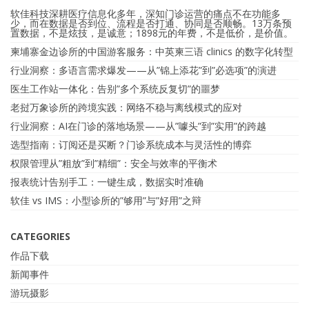
软佳科技深耕医疗信息化多年，深知门诊运营的痛点不在功能多
少，而在数据是否到位、流程是否打通、协同是否顺畅。13万条预
置数据，不是炫技，是诚意；1898元的年费，不是低价，是价值。
柬埔寨金边诊所的中国游客服务：中英柬三语 clinics 的数字化转型
行业洞察：多语言需求爆发——从”锦上添花”到”必选项”的演进
医生工作站一体化：告别”多个系统反复切”的噩梦
老挝万象诊所的跨境实践：网络不稳与离线模式的应对
行业洞察：AI在门诊的落地场景——从”噱头”到”实用”的跨越
选型指南：订阅还是买断？门诊系统成本与灵活性的博弈
权限管理从”粗放”到”精细”：安全与效率的平衡术
报表统计告别手工：一键生成，数据实时准确
软佳 vs IMS：小型诊所的”够用”与”好用”之辩
CATEGORIES
作品下载
新闻事件
游玩摄影