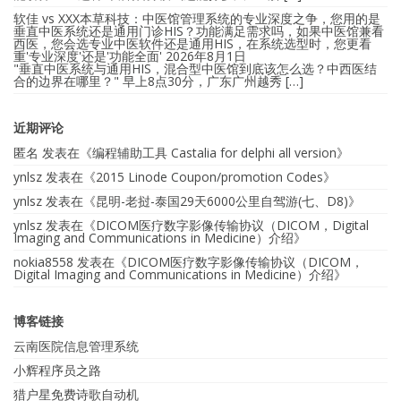
软佳 vs XXX本草科技：中医馆管理系统的专业深度之争，您用的是
垂直中医系统还是通用门诊HIS？功能满足需求吗，如果中医馆兼看
西医，您会选专业中医软件还是通用HIS，在系统选型时，您更看
重'专业深度'还是'功能全面'
2026年8月1日
"垂直中医系统与通用HIS，混合型中医馆到底该怎么选？中西医结
合的边界在哪里？" 早上8点30分，广东广州越秀 […]
近期评论
匿名
发表在《
编程辅助工具 Castalia for delphi all version
》
ynlsz
发表在《
2015 Linode Coupon/promotion Codes
》
ynlsz
发表在《
昆明-老挝-泰国29天6000公里自驾游(七、D8)
》
ynlsz
发表在《
DICOM医疗数字影像传输协议（DICOM，Digital
Imaging and Communications in Medicine）介绍
》
nokia8558
发表在《
DICOM医疗数字影像传输协议（DICOM，
Digital Imaging and Communications in Medicine）介绍
》
博客链接
云南医院信息管理系统
小辉程序员之路
猎户星免费诗歌自动机