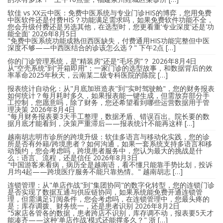
软佳 vs XX云中医：免费中医系统与专业门诊HIS的博弈，您用免费
中医软件还是付费HIS？功能满足需求吗，如果免费软件功能不全，
您会升级付费还是另选其他，在选型时，您更看重'专业深度'还是'功
能全面'
2026年8月5日
"免费中医系统功能成熟但西医缺失，付费通用HIS功能完整但中医
深度不够——中西医结合的诊该怎么选？" 下午2点 […]
你的门诊管理系统，是“精装房”还是“毛坯房”？
2026年8月4日
从“空壳系统”到“开箱即用”：一家门诊的选型故事，和数据背后的效
率革命2025年秋天，云南某二级专科医院的陈院 […]
报表统计自动化：从"月底加班造表"到"实时驾驶舱"，您的财务报表
如何统计？每月耗时多久，如果报表能一键生成，但需放弃部分手
工控制，您愿意吗，除了财务，您还希望看到哪些运营数据用于管
理决策
2026年8月4日
"每月财务报表要3天手工整理，数据矛盾、错误百出。院长要的数
据月底才能看到，决策严重滞后——报表统计不能再这样 […]
越南胡志明市诊所的跨境升级：软佳多语言与移动化实践，您的诊
所是否有外籍/跨境患者？如何沟通，如果一套系统支持多语言和移
动预约，您会考虑吗，跨境患者服务中，您认为最大的挑战是什
么：语言、流程，还是信任
2026年8月3日
"中国游客来看病，病历全是越南语，看不懂只能靠手势比划，投诉
月均4起——跨境医疗服务不能只靠热情。" 越南胡志 […]
连锁管理：从"单店作战"到"集团协同"的数字化转型，您的连锁门诊
是否实现了数据互通与供应链协同，如果系统能免费开通连锁管
理，但需满足订阅条件，您会考虑吗，在连锁管理中，您最头疼的
是：库存调拨、财务统一，还是患者识别
2026年8月2日
"5家店各管各的数据，患者跨店不识别，库存调不动，报表要5天才
能凑齐——这种'单店作战'模式还能撑多久？" 浙 […]