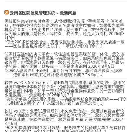
云南省医院信息管理系统 – 最新问题
医技报告患者端实时查看：从"跑腿取报告"到"手机即看"的体验革
命，您的医技报告如何送达患者？患者满意度如何，如果报告能手
机实时查看，但需患者自己注册，您会推广吗，在报告流程中，您
认为最大的痛点是什么：等待久、易丢失，还是人力消耗
2026年8
月9日
"每天200多份检验报告，患者取报告要排队，报告出来又要跑一趟
——医技报告服务效率太低了。" 浙江杭州XX门诊 […]
邻家好医连锁的协同革命：软佳连锁管理实现20店一体化，您的连
锁诊所是否实现了数据互通与供应链协同，如果系统能免费开通连
锁管理，但需满足订阅条件，您会考虑吗，在连锁管理中，您最头
疼的是：库存调拨、财务统一，还是患者识别
2026年8月8日
"20家店患者跨店不识别，库存各有各的账，总部管理像盲人摸象
——连锁诊所难道注定只能'物理连锁'不成？" 邻家 […]
软佳 vs PCS Software：门诊HIS与"功能堆砌"系统的对决，您用的
系统功能全但体验如何？医生抱怨多吗，选型时，您更看重功能数
量还是使用体验，如果一套系统功能全但操作复杂，另一套功能稍
少但很顺手，您选哪个
2026年8月7日
"功能清单很长但难用的系统，与功能精炼贴合流程的系统——门诊
HIS到底该选哪个？" 广东深圳某连锁门诊运营总监 […]
软佳 vs X康：免费试用背后的"永久免费"陷阱，您用过免费诊所软
件吗？功能满足需求吗，如果免费软件功能不全，您会升级付费还
是另选其他，在软件选型时，您更看重'免费'还是'功能完整'
2026年
8月6日
"永久免费真的香吗？功能残缺、服务缺失的代价谁买单？免费软件
的水有多深？" 上午10点整，福建泉州鲤城区某诊所 […]