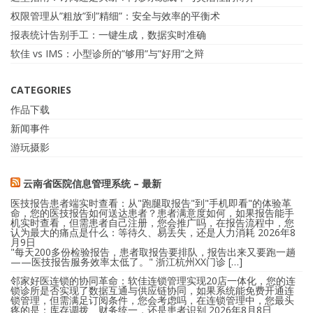
权限管理从”粗放”到”精细”：安全与效率的平衡术
报表统计告别手工：一键生成，数据实时准确
软佳 vs IMS：小型诊所的”够用”与”好用”之辩
CATEGORIES
作品下载
新闻事件
游玩摄影
云南省医院信息管理系统 – 最新
医技报告患者端实时查看：从"跑腿取报告"到"手机即看"的体验革
命，您的医技报告如何送达患者？患者满意度如何，如果报告能手
机实时查看，但需患者自己注册，您会推广吗，在报告流程中，您
认为最大的痛点是什么：等待久、易丢失，还是人力消耗
2026年8
月9日
"每天200多份检验报告，患者取报告要排队，报告出来又要跑一趟
——医技报告服务效率太低了。" 浙江杭州XX门诊 […]
邻家好医连锁的协同革命：软佳连锁管理实现20店一体化，您的连
锁诊所是否实现了数据互通与供应链协同，如果系统能免费开通连
锁管理，但需满足订阅条件，您会考虑吗，在连锁管理中，您最头
疼的是：库存调拨、财务统一，还是患者识别
2026年8月8日