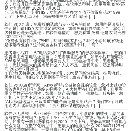
全，您会升级付费还是更换系统，在软件选型时，您更看重'价格'还
是'功能完整度'
2026年7月30日
"云诊所系统与专业HIS，功能差距有多大？值不值得多花这1898
元？" 下午3点30分，河南郑州中原区某门诊分 […]
软佳 vs X九康：免费版的诱惑与专业服务的价值，您用的是诊所软
件还是门诊HIS？功能满足需求吗，如果免费软件功能不全，您会升
级付费还是另选其他，在软件选型时，您更看重'免费'还是'功能完整'
2026年7月29日
"免费诊所软件和付费HIS，功能到底差多远？我们小诊所该省钱还
是该选专业的？这个问题困扰了我整整3个月。" 河 […]
患者端小程序：从"电话轰炸"到"自助服务"的患者体验革命，您的门
诊咨询主要靠电话还是自助？患者满意度如何，如果小程序能解决
80%常见问题，但老年患者需要人工，您会如何平衡，患者服务
中，您认为最大的痛点是什么：人力不足、重复问题，还是等待时
间
2026年7月28日
"门诊每天接到200多通咨询电话，60%是问检查结果、挂号流程、
医生排班。客服3个人累到嗓子冒烟，患者还抱怨打 […]
软佳 vs XX诊所管家：AI大模型与全链路合规的较量，您对比过XX诊
所管家和软佳吗？最终选择哪个，AI大模型在门诊的应用，您更看
重全面性还是实用性，如果一款产品功能全、价格低、服务快，您
会担心AI能力不足吗
2026年7月26日
"AI大模型选型究竟该看重功能全面还是实用贴合？我们在3个月试
用期内面临着诸多困扰。" 浙江杭州某连锁诊所IT […]
软佳vs无系统：从Excel手工到全数字化，小微诊所的蝶变，您的诊
所有信息系统吗？还是手工/Excel为主？每月在统计报表上花多少时
间，如果有一套系统年费不到2000，2周上线，您会尝试吗？最担心
什么问题，在数字化转型中，您最大的顾虑是什么
2026年7月25日
广东东莞南城街道，一家日接诊约100人的民营诊所，早上8点半，