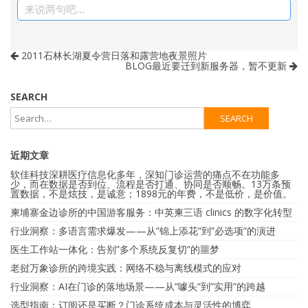
来说两句吧...
2011石林长湖夏令营日落和露营地夜景照片
BLOG最近要迁到新服务器，暂不更新
SEARCH
近期文章
软佳科技深耕医疗信息化多年，深知门诊运营的痛点不在功能多
少，而在数据是否到位、流程是否打通、协同是否顺畅。13万条预
置数据，不是炫技，是诚意；1898元的年费，不是低价，是价值。
柬埔寨金边诊所的中国游客服务：中英柬三语 clinics 的数字化转型
行业洞察：多语言需求爆发——从”锦上添花”到”必选项”的演进
医生工作站一体化：告别”多个系统反复切”的噩梦
老挝万象诊所的跨境实践：网络不稳与离线模式的应对
行业洞察：AI在门诊的落地场景——从”噱头”到”实用”的跨越
选型指南：订阅还是买断？门诊系统成本与灵活性的博弈