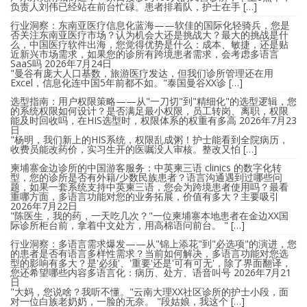
负责人刘伟已经站在前台忙碌。患者排着队，护士在手 […]
行业洞察：东南亚医疗信息化蓝海——软佳的国际化轻骑兵，您是
否关注东南亚医疗市场？认为机会大还是挑战大？最大的挑战是什
么，中国医疗软件出海，您觉得优势是什么：成本、敏捷，还是贴
近新兴市场需求，如果您的诊所有跨境患者需求，会考虑多语言
SaaS吗
2026年7月24日
"曼谷有庞大人口基数，旅游医疗发达，但我们诊所管理还在用
Excel，信息化连中国5年前都不如。"泰国曼谷XX诊 […]
选型指南：用户权限策略——从"一刀切"到"精细化"的选型逻辑，您
的系统权限如何设计？是否满足最小权限，员工转岗、离职，权限
能及时回收吗，在HIS选型时，权限体系的权重有多高
2026年7月23
日
"杨明，我们新上的HIS系统，权限乱成粥！护士能看到全院病历，
收费员能改药价，实习生开的医嘱没人审核。整改又怕 […]
柬埔寨金边诊所的中国游客服务：中英柬三语 clinics 的数字化转
型，您的诊所是否有外籍/少数民族患者？语言沟通遇到过哪些问
题，如果一套系统支持中英柬三语，您会为跨境患者使用吗？最看
重哪方面，多语言功能对您的业务拓展，价值有多大？主要吸引
2026年7月22日
"陈医生，我的药，一天吃几次？"一位柬埔寨本地患者在金边XX国
际诊所柜台前，拿着中文处方，用高棉语问前台。 " […]
行业洞察：多语言需求爆发——从"锦上添花"到"必选项"的演进，您
的患者是否有语言多样性需求？当前如何解决，多语言功能对您选
型的影响有多大？是'必须'、'重要'还是'可有可无'，除了界面翻译，
您还希望哪些内容多语言化：病历、处方、语音叫号
2026年7月21
日
"大妈，您说啥？我听不懂。"云南大理XX社区诊所的护士小段，面
对一位白族老奶奶，一脸的无奈。 "段姑娘，我这个 […]