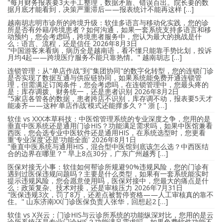
"每月财务报表要3天手工整理，数据矛盾、错误百出。院长要的数
据月底才能看到，决策严重滞后——报表统计不能再这样 […]
越南胡志明市诊所的跨境升级：软佳多语言与移动化实践，您的诊
所是否有外籍/跨境患者？如何沟通，如果一套系统支持多语言和移
动预约，您会考虑吗，跨境患者服务中，您认为最大的挑战是什
么：语言、流程，还是信任
2026年8月3日
"中国游客来看病，病历全是越南语，看不懂只能靠手势比划，投诉
月均4起——跨境医疗服务不能只靠热情。" 越南胡志 […]
连锁管理：从"单店作战"到"集团协同"的数字化转型，您的连锁门诊
是否实现了数据互通与供应链协同，如果系统能免费开通连锁管
理，但需满足订阅条件，您会考虑吗，在连锁管理中，您最头疼的
是：库存调拨、财务统一，还是患者识别
2026年8月2日
"5家店各管各的数据，患者跨店不识别，库存调不动，报表要5天才
能凑齐——这种'单店作战'模式还能撑多久？" 浙 […]
软佳 vs XXX本草科技：中医馆管理系统的专业深度之争，您用的是
垂直中医系统还是通用门诊HIS？功能满足需求吗，如果中医馆兼看
西医，您会选专业中医软件还是通用HIS，在系统选型时，您更看
重'专业深度'还是'功能全面'
2026年8月1日
"垂直中医系统与通用HIS，混合型中医馆到底该怎么选？中西医结
合的边界在哪里？" 早上8点30分，广东广州越秀 […]
医保对接无小事：软佳如何帮诊所规避90%违规风险，您的门诊有
遇到过医保违规问题吗？主要是什么类型，如果有一套系统能实时
提示违规风险，您会愿意使用吗，医保对接中，您最大的痛点是什
么：政策复杂、技术对接，还是审核压力
2026年7月31日
"医保违规3次，罚了8万，还差点被暂停资格——人工审核真的靠不
住。" 山东济南XX门诊医保负责人张华，回想起2 […]
软佳 vs X兴云：门诊HIS与云诊所系统的功能纵深对比，您用的是云
诊所系统还是专业门诊HIS？功能满足需求吗，如果免费软件功能不