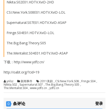
Nikita.S02E01.HDTV.XviD-2HD
CSI.New.York.S08E01.HDTV.XviD-LOL
Supernatural.S07E01.HDTV.XviD-ASAP
Fringe.S04E01.HDTV.XviD-LOL
The.Big.Bang.Theory.S05
The.Mentalist.S04E01.HDTV.XviD-ASAP
下载：http://www.ydfz.cn/
http://oabt.org/?cid=19
ynlsz
新闻事件
2011美剧
,
CSI.New.York.S08
,
Fringe.S04
,
Nikita.S02
,
Supernatural.S07
,
The.Big.Bang.Theory.S05
,
The.Mentalist.S04
,
www.ydfz.cn
,
ydfz.cn
条评论
登录
0