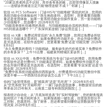
"20家店患者跨店不识别，库存各有各的账，总部管理像盲人摸象
——连锁诊所难道注定只能'物理连锁'不成？" 邻家 […]
软佳 vs PCS Software：门诊HIS与"功能堆砌"系统的对决，您用的
系统功能全但体验如何？医生抱怨多吗，选型时，您更看重功能数
量还是使用体验，如果一套系统功能全但操作复杂，另一套功能稍
少但很顺手，您选哪个
2026年8月7日
"功能清单很长但难用的系统，与功能精炼贴合流程的系统——门诊
HIS到底该选哪个？" 广东深圳某连锁门诊运营总监 […]
软佳 vs X康：免费试用背后的"永久免费"陷阱，您用过免费诊所软
件吗？功能满足需求吗，如果免费软件功能不全，您会升级付费还
是另选其他，在软件选型时，您更看重'免费'还是'功能完整'
2026年
8月6日
"永久免费真的香吗？功能残缺、服务缺失的代价谁买单？免费软件
的水有多深？" 上午10点整，福建泉州鲤城区某诊所 […]
软佳 vs XX云中医：免费中医系统与专业门诊HIS的博弈，您用免费
中医软件还是付费HIS？功能满足需求吗，如果免费软件功能不全，
您会升级付费还是另选其他，在选型时，您更看重'专业深度'还是'功
能全面'
2026年8月5日
"免费中医系统功能成熟但西医缺失，付费通用HIS功能完整但中医
深度不够——中西医结合的诊该怎么选？" 下午2点 […]
你的门诊管理系统，是“精装房”还是“毛坯房”？
2026年8月4日
从“空壳系统”到“开箱即用”：一家门诊的选型故事，和数据背后的效
率革命2025年秋天，云南某二级专科医院的陈院 […]
报表统计自动化：从"月底加班造表"到"实时驾驶舱"，您的财务报表
如何统计？每月耗时多久，如果报表能一键生成，但需放弃部分手
工控制，您愿意吗，除了财务，您还希望看到哪些运营数据用于管
理决策
2026年8月4日