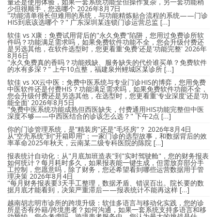
量还是使用体验，如果一套系统功能全但操作复杂，另一套功能稍
少但很顺手，您选哪个
2026年8月7日
"功能清单很长但难用的系统，与功能精炼贴合流程的系统——门诊
HIS到底该选哪个？" 广东深圳某连锁门诊运营总监 […]
软佳 vs X康：免费试用背后的"永久免费"陷阱，您用过免费诊所软
件吗？功能满足需求吗，如果免费软件功能不全，您会升级付费还
是另选其他，在软件选型时，您更看重'免费'还是'功能完整'
2026年
8月6日
"永久免费真的香吗？功能残缺、服务缺失的代价谁买单？免费软件
的水有多深？" 上午10点整，福建泉州鲤城区某诊所 […]
软佳 vs XX云中医：免费中医系统与专业门诊HIS的博弈，您用免费
中医软件还是付费HIS？功能满足需求吗，如果免费软件功能不全，
您会升级付费还是另选其他，在选型时，您更看重'专业深度'还是'功
能全面'
2026年8月5日
"免费中医系统功能成熟但西医缺失，付费通用HIS功能完整但中医
深度不够——中西医结合的诊该怎么选？" 下午2点 […]
你的门诊管理系统，是“精装房”还是“毛坯房”？
2026年8月4日
从“空壳系统”到“开箱即用”：一家门诊的选型故事，和数据背后的效
率革命2025年秋天，云南某二级专科医院的陈院 […]
报表统计自动化：从"月底加班造表"到"实时驾驶舱"，您的财务报表
如何统计？每月耗时多久，如果报表能一键生成，但需放弃部分手
工控制，您愿意吗，除了财务，您还希望看到哪些运营数据用于管
理决策
2026年8月4日
"每月财务报表要3天手工整理，数据矛盾、错误百出。院长要的数
据月底才能看到，决策严重滞后——报表统计不能再这样 […]
越南胡志明市诊所的跨境升级：软佳多语言与移动化实践，您的诊
所是否有外籍/跨境患者？如何沟通，如果一套系统支持多语言和移
动预约，您会考虑吗，跨境患者服务中，您认为最大的挑战是什