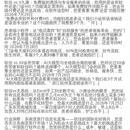
软佳 vs X九康：免费版的诱惑与专业服务的价值，您用的是诊所软
件还是门诊HIS？功能满足需求吗，如果免费软件功能不全，您会升
级付费还是另选其他，在软件选型时，您更看重'免费'还是'功能完整'
2026年7月29日
"免费诊所软件和付费HIS，功能到底差多远？我们小诊所该省钱还
是该选专业的？这个问题困扰了我整整3个月。" 河 […]
患者端小程序：从"电话轰炸"到"自助服务"的患者体验革命，您的门
诊咨询主要靠电话还是自助？患者满意度如何，如果小程序能解决
80%常见问题，但老年患者需要人工，您会如何平衡，患者服务
中，您认为最大的痛点是什么：人力不足、重复问题，还是等待时
间
2026年7月28日
"门诊每天接到200多通咨询电话，60%是问检查结果、挂号流程、
医生排班。客服3个人累到嗓子冒烟，患者还抱怨打 […]
软佳 vs XX诊所管家：AI大模型与全链路合规的较量，您对比过XX诊
所管家和软佳吗？最终选择哪个，AI大模型在门诊的应用，您更看
重全面性还是实用性，如果一款产品功能全、价格低、服务快，您
会担心AI能力不足吗
2026年7月26日
"AI大模型选型究竟该看重功能全面还是实用贴合？我们在3个月试
用期内面临着诸多困扰。" 浙江杭州某连锁诊所IT […]
软佳vs无系统：从Excel手工到全数字化，小微诊所的蝶变，您的诊
所有信息系统吗？还是手工/Excel为主？每月在统计报表上花多少时
间，如果有一套系统年费不到2000，2周上线，您会尝试吗？最担心
什么问题，在数字化转型中，您最大的顾虑是什么
2026年7月25日
广东东莞南城街道，一家日接诊约100人的民营诊所，早上8点半，
负责人刘伟已经站在前台忙碌。患者排着队，护士在手 […]
行业洞察：东南亚医疗信息化蓝海——软佳的国际化轻骑兵，您是
否关注东南亚医疗市场？认为机会大还是挑战大？最大的挑战是什
么，中国医疗软件出海，您觉得优势是什么：成本、敏捷，还是贴