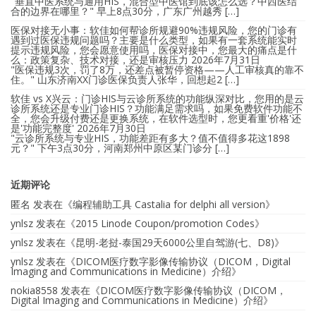
"垂直中医系统与通用HIS，混合型中医馆到底该怎么选？中西医结
合的边界在哪里？" 早上8点30分，广东广州越秀 […]
医保对接无小事：软佳如何帮诊所规避90%违规风险，您的门诊有
遇到过医保违规问题吗？主要是什么类型，如果有一套系统能实时
提示违规风险，您会愿意使用吗，医保对接中，您最大的痛点是什
么：政策复杂、技术对接，还是审核压力
2026年7月31日
"医保违规3次，罚了8万，还差点被暂停资格——人工审核真的靠不
住。" 山东济南XX门诊医保负责人张华，回想起2 […]
软佳 vs X兴云：门诊HIS与云诊所系统的功能纵深对比，您用的是云
诊所系统还是专业门诊HIS？功能满足需求吗，如果免费软件功能不
全，您会升级付费还是更换系统，在软件选型时，您更看重'价格'还
是'功能完整度'
2026年7月30日
"云诊所系统与专业HIS，功能差距有多大？值不值得多花这1898
元？" 下午3点30分，河南郑州中原区某门诊分 […]
近期评论
匿名
发表在《
编程辅助工具 Castalia for delphi all version
》
ynlsz
发表在《
2015 Linode Coupon/promotion Codes
》
ynlsz
发表在《
昆明-老挝-泰国29天6000公里自驾游(七、D8)
》
ynlsz
发表在《
DICOM医疗数字影像传输协议（DICOM，Digital
Imaging and Communications in Medicine）介绍
》
nokia8558
发表在《
DICOM医疗数字影像传输协议（DICOM，
Digital Imaging and Communications in Medicine）介绍
》