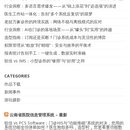
行业洞察：多语言需求爆发——从”锦上添花”到”必选项”的演进
医生工作站一体化：告别”多个系统反复切”的噩梦
老挝万象诊所的跨境实践：网络不稳与离线模式的应对
行业洞察：AI在门诊的落地场景——从”噱头”到”实用”的跨越
选型指南：订阅还是买断？门诊系统成本与灵活性的博弈
权限管理从”粗放”到”精细”：安全与效率的平衡术
报表统计告别手工：一键生成，数据实时准确
软佳 vs IMS：小型诊所的”够用”与”好用”之辩
CATEGORIES
作品下载
新闻事件
游玩摄影
云南省医院信息管理系统 – 最新
软佳 vs PCS Software：门诊HIS与"功能堆砌"系统的对决，您用的
系统功能全但体验如何？医生抱怨多吗，选型时，您更看重功能数