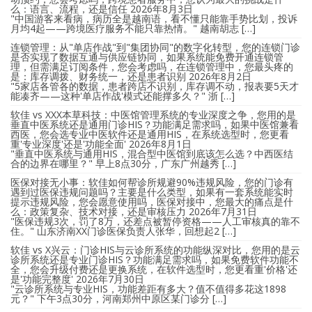
么：语言、流程，还是信任
2026年8月3日
"中国游客来看病，病历全是越南语，看不懂只能靠手势比划，投诉
月均4起——跨境医疗服务不能只靠热情。" 越南胡志 […]
连锁管理：从"单店作战"到"集团协同"的数字化转型，您的连锁门诊
是否实现了数据互通与供应链协同，如果系统能免费开通连锁管
理，但需满足订阅条件，您会考虑吗，在连锁管理中，您最头疼的
是：库存调拨、财务统一，还是患者识别
2026年8月2日
"5家店各管各的数据，患者跨店不识别，库存调不动，报表要5天才
能凑齐——这种'单店作战'模式还能撑多久？" 浙 […]
软佳 vs XXX本草科技：中医馆管理系统的专业深度之争，您用的是
垂直中医系统还是通用门诊HIS？功能满足需求吗，如果中医馆兼看
西医，您会选专业中医软件还是通用HIS，在系统选型时，您更看
重'专业深度'还是'功能全面'
2026年8月1日
"垂直中医系统与通用HIS，混合型中医馆到底该怎么选？中西医结
合的边界在哪里？" 早上8点30分，广东广州越秀 […]
医保对接无小事：软佳如何帮诊所规避90%违规风险，您的门诊有
遇到过医保违规问题吗？主要是什么类型，如果有一套系统能实时
提示违规风险，您会愿意使用吗，医保对接中，您最大的痛点是什
么：政策复杂、技术对接，还是审核压力
2026年7月31日
"医保违规3次，罚了8万，还差点被暂停资格——人工审核真的靠不
住。" 山东济南XX门诊医保负责人张华，回想起2 […]
软佳 vs X兴云：门诊HIS与云诊所系统的功能纵深对比，您用的是云
诊所系统还是专业门诊HIS？功能满足需求吗，如果免费软件功能不
全，您会升级付费还是更换系统，在软件选型时，您更看重'价格'还
是'功能完整度'
2026年7月30日
"云诊所系统与专业HIS，功能差距有多大？值不值得多花这1898
元？" 下午3点30分，河南郑州中原区某门诊分 […]