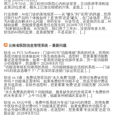
周三上午10点，浙江杭州XX医院心内科诊室里，主治医师李涛刚送
走第20位患者，额头上已冒出细密的汗珠。桌面上， […]
行业洞察：AI在门诊的落地场景——从"噱头"到"实用"的跨越，您用
过医疗AI产品吗？体验如何？是'有用'还是'噱头'，在门诊场景，您认
为AI最适合解决什么问题：用药安全、分诊导流，还是病历生成，AI
辅助诊断，您能接受最终责任在医生吗
2026年7月15日
"别家都说AI看病、AI写病历，我们用了三年AI，没觉得有多大用。
软佳的AI用药监测，是真能预警，不是花架子。 […]
云南省医院信息管理系统 – 最新问题
软佳 vs PCS Software：门诊HIS与"功能堆砌"系统的对决，您用的
系统功能全但体验如何？医生抱怨多吗，选型时，您更看重功能数
量还是使用体验，如果一套系统功能全但操作复杂，另一套功能稍
少但很顺手，您选哪个
2026年8月7日
"功能清单很长但难用的系统，与功能精炼贴合流程的系统——门诊
HIS到底该选哪个？" 广东深圳某连锁门诊运营总监 […]
软佳 vs X康：免费试用背后的"永久免费"陷阱，您用过免费诊所软
件吗？功能满足需求吗，如果免费软件功能不全，您会升级付费还
是另选其他，在软件选型时，您更看重'免费'还是'功能完整'
2026年
8月6日
"永久免费真的香吗？功能残缺、服务缺失的代价谁买单？免费软件
的水有多深？" 上午10点整，福建泉州鲤城区某诊所 […]
软佳 vs XX云中医：免费中医系统与专业门诊HIS的博弈，您用免费
中医软件还是付费HIS？功能满足需求吗，如果免费软件功能不全，
您会升级付费还是另选其他，在选型时，您更看重'专业深度'还是'功
能全面'
2026年8月5日