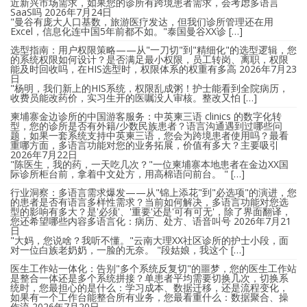
近新兴市场需求，如果您的诊所有跨境患者需求，会考虑多语言
SaaS吗
2026年7月24日
"曼谷有庞大人口基数，旅游医疗发达，但我们诊所管理还在用
Excel，信息化连中国5年前都不如。"泰国曼谷XX诊 […]
选型指南：用户权限策略——从"一刀切"到"精细化"的选型逻辑，您
的系统权限如何设计？是否满足最小权限，员工转岗、离职，权限
能及时回收吗，在HIS选型时，权限体系的权重有多高
2026年7月23
日
"杨明，我们新上的HIS系统，权限乱成粥！护士能看到全院病历，
收费员能改药价，实习生开的医嘱没人审核。整改又怕 […]
柬埔寨金边诊所的中国游客服务：中英柬三语 clinics 的数字化转
型，您的诊所是否有外籍/少数民族患者？语言沟通遇到过哪些问
题，如果一套系统支持中英柬三语，您会为跨境患者使用吗？最看
重哪方面，多语言功能对您的业务拓展，价值有多大？主要吸引
2026年7月22日
"陈医生，我的药，一天吃几次？"一位柬埔寨本地患者在金边XX国
际诊所柜台前，拿着中文处方，用高棉语问前台。 " […]
行业洞察：多语言需求爆发——从"锦上添花"到"必选项"的演进，您
的患者是否有语言多样性需求？当前如何解决，多语言功能对您选
型的影响有多大？是'必须'、'重要'还是'可有可无'，除了界面翻译，
您还希望哪些内容多语言化：病历、处方、语音叫号
2026年7月21
日
"大妈，您说啥？我听不懂。"云南大理XX社区诊所的护士小段，面
对一位白族老奶奶，一脸的无奈。 "段姑娘，我这个 […]
医生工作站一体化：告别"多个系统反复切"的噩梦，您的医生工作站
是整合一体还是多个系统拼接？单患者平均需要切换几次，切换系
统时，您最担心的是什么：学习成本、数据迁移，还是流程变化，
如果有一个工作台能整合所有业务，您最看重什么：数据聚合、操
作流
2026年7月20日