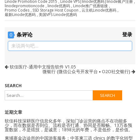
Linode Promotion Code 2015
,
Linode VPS|linode优惠码|linode账户注册
,
linodepromotioncode
,
linode优惠码
,
Linode推广优惠链接
,
Promo Codes
,
SSD Storage Host Coupon
,
云主机Linode优惠码
,
最新Linode优惠码
,
美国VPS Linode优惠码
条评论
登录
0
来说两句吧...
软佳医疗-通用中文报告软件 V1.05
微银行 {微信公众号开发平台 ▪ O2O社交银行}
SEARCH
近期文章
软佳科技深耕医疗信息化多年，深知门诊运营的痛点不在功能多
少，而在数据是否到位、流程是否打通、协同是否顺畅。13万条预
置数据，不是炫技，是诚意；1898元的年费，不是低价，是价值。
柬埔寨金边诊所的中国游客服务：中英柬三语 clinics 的数字化转型