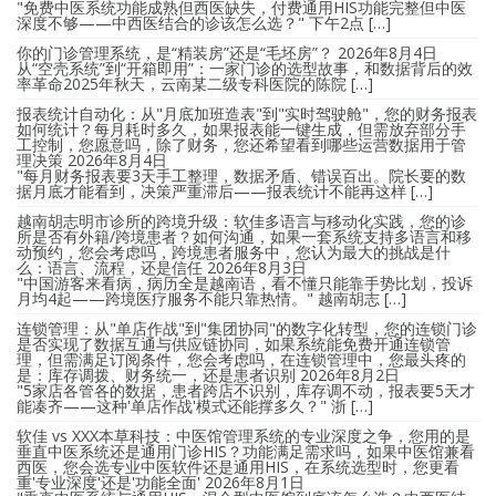
"免费中医系统功能成熟但西医缺失，付费通用HIS功能完整但中医
深度不够——中西医结合的诊该怎么选？" 下午2点 […]
你的门诊管理系统，是“精装房”还是“毛坯房”？
2026年8月4日
从“空壳系统”到“开箱即用”：一家门诊的选型故事，和数据背后的效
率革命2025年秋天，云南某二级专科医院的陈院 […]
报表统计自动化：从"月底加班造表"到"实时驾驶舱"，您的财务报表
如何统计？每月耗时多久，如果报表能一键生成，但需放弃部分手
工控制，您愿意吗，除了财务，您还希望看到哪些运营数据用于管
理决策
2026年8月4日
"每月财务报表要3天手工整理，数据矛盾、错误百出。院长要的数
据月底才能看到，决策严重滞后——报表统计不能再这样 […]
越南胡志明市诊所的跨境升级：软佳多语言与移动化实践，您的诊
所是否有外籍/跨境患者？如何沟通，如果一套系统支持多语言和移
动预约，您会考虑吗，跨境患者服务中，您认为最大的挑战是什
么：语言、流程，还是信任
2026年8月3日
"中国游客来看病，病历全是越南语，看不懂只能靠手势比划，投诉
月均4起——跨境医疗服务不能只靠热情。" 越南胡志 […]
连锁管理：从"单店作战"到"集团协同"的数字化转型，您的连锁门诊
是否实现了数据互通与供应链协同，如果系统能免费开通连锁管
理，但需满足订阅条件，您会考虑吗，在连锁管理中，您最头疼的
是：库存调拨、财务统一，还是患者识别
2026年8月2日
"5家店各管各的数据，患者跨店不识别，库存调不动，报表要5天才
能凑齐——这种'单店作战'模式还能撑多久？" 浙 […]
软佳 vs XXX本草科技：中医馆管理系统的专业深度之争，您用的是
垂直中医系统还是通用门诊HIS？功能满足需求吗，如果中医馆兼看
西医，您会选专业中医软件还是通用HIS，在系统选型时，您更看
重'专业深度'还是'功能全面'
2026年8月1日