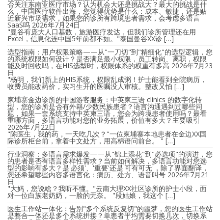
否关注东南亚医疗市场？认为机会大还是挑战大？最大的挑战是什
么，中国医疗软件出海，您觉得优势是什么：成本、敏捷，还是贴
近新兴市场需求，如果您的诊所有跨境患者需求，会考虑多语言
SaaS吗
2026年7月24日
"曼谷有庞大人口基数，旅游医疗发达，但我们诊所管理还在用
Excel，信息化连中国5年前都不如。"泰国曼谷XX诊 […]
选型指南：用户权限策略——从"一刀切"到"精细化"的选型逻辑，您
的系统权限如何设计？是否满足最小权限，员工转岗、离职，权限
能及时回收吗，在HIS选型时，权限体系的权重有多高
2026年7月23
日
"杨明，我们新上的HIS系统，权限乱成粥！护士能看到全院病历，
收费员能改药价，实习生开的医嘱没人审核。整改又怕 […]
柬埔寨金边诊所的中国游客服务：中英柬三语 clinics 的数字化转
型，您的诊所是否有外籍/少数民族患者？语言沟通遇到过哪些问
题，如果一套系统支持中英柬三语，您会为跨境患者使用吗？最看
重哪方面，多语言功能对您的业务拓展，价值有多大？主要吸引
2026年7月22日
"陈医生，我的药，一天吃几次？"一位柬埔寨本地患者在金边XX国
际诊所柜台前，拿着中文处方，用高棉语问前台。 " […]
行业洞察：多语言需求爆发——从"锦上添花"到"必选项"的演进，您
的患者是否有语言多样性需求？当前如何解决，多语言功能对您选
型的影响有多大？是'必须'、'重要'还是'可有可无'，除了界面翻译，
您还希望哪些内容多语言化：病历、处方、语音叫号
2026年7月21
日
"大妈，您说啥？我听不懂。"云南大理XX社区诊所的护士小段，面
对一位白族老奶奶，一脸的无奈。 "段姑娘，我这个 […]
医生工作站一体化：告别"多个系统反复切"的噩梦，您的医生工作站
是整合一体还是多个系统拼接？单患者平均需要切换几次，切换系