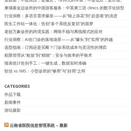
柬埔寨金边诊所的中国游客服务：中英柬三语 clinics 的数字化转型
行业洞察：多语言需求爆发——从”锦上添花”到”必选项”的演进
医生工作站一体化：告别”多个系统反复切”的噩梦
老挝万象诊所的跨境实践：网络不稳与离线模式的应对
行业洞察：AI在门诊的落地场景——从”噱头”到”实用”的跨越
选型指南：订阅还是买断？门诊系统成本与灵活性的博弈
权限管理从”粗放”到”精细”：安全与效率的平衡术
报表统计告别手工：一键生成，数据实时准确
软佳 vs IMS：小型诊所的”够用”与”好用”之辩
CATEGORIES
作品下载
新闻事件
游玩摄影
云南省医院信息管理系统 – 最新