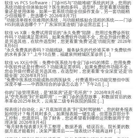
软佳 vs PCS Software：门诊HIS与"功能堆砌"系统的对决，您用的
系统功能全但体验如何？医生抱怨多吗，选型时，您更看重功能数
量还是使用体验，如果一套系统功能全但操作复杂，另一套功能稍
少但很顺手，您选哪个
2026年8月7日
"功能清单很长但难用的系统，与功能精炼贴合流程的系统——门诊
HIS到底该选哪个？" 广东深圳某连锁门诊运营总监 […]
软佳 vs X康：免费试用背后的"永久免费"陷阱，您用过免费诊所软
件吗？功能满足需求吗，如果免费软件功能不全，您会升级付费还
是另选其他，在软件选型时，您更看重'免费'还是'功能完整'
2026年
8月6日
"永久免费真的香吗？功能残缺、服务缺失的代价谁买单？免费软件
的水有多深？" 上午10点整，福建泉州鲤城区某诊所 […]
软佳 vs XX云中医：免费中医系统与专业门诊HIS的博弈，您用免费
中医软件还是付费HIS？功能满足需求吗，如果免费软件功能不全，
您会升级付费还是另选其他，在选型时，您更看重'专业深度'还是'功
能全面'
2026年8月5日
"免费中医系统功能成熟但西医缺失，付费通用HIS功能完整但中医
深度不够——中西医结合的诊该怎么选？" 下午2点 […]
你的门诊管理系统，是“精装房”还是“毛坯房”？
2026年8月4日
从“空壳系统”到“开箱即用”：一家门诊的选型故事，和数据背后的效
率革命2025年秋天，云南某二级专科医院的陈院 […]
报表统计自动化：从"月底加班造表"到"实时驾驶舱"，您的财务报表
如何统计？每月耗时多久，如果报表能一键生成，但需放弃部分手
工控制，您愿意吗，除了财务，您还希望看到哪些运营数据用于管
理决策
2026年8月4日
"每月财务报表要3天手工整理，数据矛盾、错误百出。院长要的数
据月底才能看到，决策严重滞后——报表统计不能再这样 […]