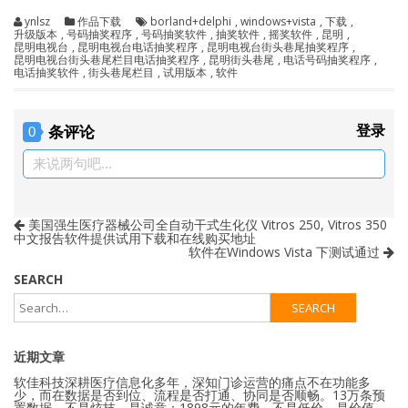
ynlsz
作品下载
borland+delphi
,
windows+vista
,
下载
,
升级版本
,
号码抽奖程序
,
号码抽奖软件
,
抽奖软件
,
摇奖软件
,
昆明
,
昆明电视台
,
昆明电视台电话抽奖程序
,
昆明电视台街头巷尾抽奖程序
,
昆明电视台街头巷尾栏目电话抽奖程序
,
昆明街头巷尾
,
电话号码抽奖程序
,
电话抽奖软件
,
街头巷尾栏目
,
试用版本
,
软件
条评论
登录
0
来说两句吧...
美国强生医疗器械公司全自动干式生化仪 Vitros 250, Vitros 350
中文报告软件提供试用下载和在线购买地址
软件在Windows Vista 下测试通过
SEARCH
近期文章
软佳科技深耕医疗信息化多年，深知门诊运营的痛点不在功能多
少，而在数据是否到位、流程是否打通、协同是否顺畅。13万条预
置数据，不是炫技，是诚意；1898元的年费，不是低价，是价值。