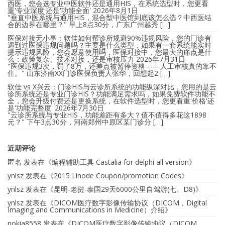
西医，您会选专业中医软件还是通用HIS，在系统选型时，您更看
重'专业深度'还是'功能全面'
2026年8月1日
"垂直中医系统与通用HIS，混合型中医馆到底该怎么选？中西医结
合的边界在哪里？" 早上8点30分，广东广州越秀 […]
医保对接无小事：软佳如何帮诊所规避90%违规风险，您的门诊有
遇到过医保违规问题吗？主要是什么类型，如果有一套系统能实时
提示违规风险，您会愿意使用吗，医保对接中，您最大的痛点是什
么：政策复杂、技术对接，还是审核压力
2026年7月31日
"医保违规3次，罚了8万，还差点被暂停资格——人工审核真的靠不
住。" 山东济南XX门诊医保负责人张华，回想起2 […]
软佳 vs X兴云：门诊HIS与云诊所系统的功能纵深对比，您用的是云
诊所系统还是专业门诊HIS？功能满足需求吗，如果免费软件功能不
全，您会升级付费还是更换系统，在软件选型时，您更看重'价格'还
是'功能完整度'
2026年7月30日
"云诊所系统与专业HIS，功能差距有多大？值不值得多花这1898
元？" 下午3点30分，河南郑州中原区某门诊分 […]
近期评论
匿名
发表在《
编程辅助工具 Castalia for delphi all version
》
ynlsz
发表在《
2015 Linode Coupon/promotion Codes
》
ynlsz
发表在《
昆明-老挝-泰国29天6000公里自驾游(七、D8)
》
ynlsz
发表在《
DICOM医疗数字影像传输协议（DICOM，Digital
Imaging and Communications in Medicine）介绍
》
nokia8558
发表在《
DICOM医疗数字影像传输协议（DICOM，