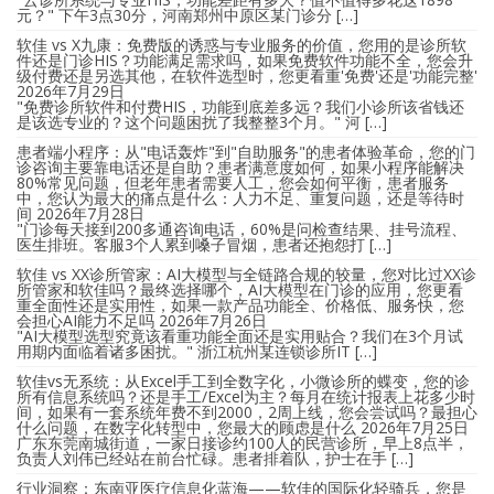
元？" 下午3点30分，河南郑州中原区某门诊分 […]
软佳 vs X九康：免费版的诱惑与专业服务的价值，您用的是诊所软
件还是门诊HIS？功能满足需求吗，如果免费软件功能不全，您会升
级付费还是另选其他，在软件选型时，您更看重'免费'还是'功能完整'
2026年7月29日
"免费诊所软件和付费HIS，功能到底差多远？我们小诊所该省钱还
是该选专业的？这个问题困扰了我整整3个月。" 河 […]
患者端小程序：从"电话轰炸"到"自助服务"的患者体验革命，您的门
诊咨询主要靠电话还是自助？患者满意度如何，如果小程序能解决
80%常见问题，但老年患者需要人工，您会如何平衡，患者服务
中，您认为最大的痛点是什么：人力不足、重复问题，还是等待时
间
2026年7月28日
"门诊每天接到200多通咨询电话，60%是问检查结果、挂号流程、
医生排班。客服3个人累到嗓子冒烟，患者还抱怨打 […]
软佳 vs XX诊所管家：AI大模型与全链路合规的较量，您对比过XX诊
所管家和软佳吗？最终选择哪个，AI大模型在门诊的应用，您更看
重全面性还是实用性，如果一款产品功能全、价格低、服务快，您
会担心AI能力不足吗
2026年7月26日
"AI大模型选型究竟该看重功能全面还是实用贴合？我们在3个月试
用期内面临着诸多困扰。" 浙江杭州某连锁诊所IT […]
软佳vs无系统：从Excel手工到全数字化，小微诊所的蝶变，您的诊
所有信息系统吗？还是手工/Excel为主？每月在统计报表上花多少时
间，如果有一套系统年费不到2000，2周上线，您会尝试吗？最担心
什么问题，在数字化转型中，您最大的顾虑是什么
2026年7月25日
广东东莞南城街道，一家日接诊约100人的民营诊所，早上8点半，
负责人刘伟已经站在前台忙碌。患者排着队，护士在手 […]
行业洞察：东南亚医疗信息化蓝海——软佳的国际化轻骑兵，您是