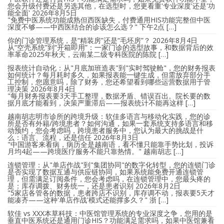
您会升级付费还是另选其他，在选型时，您更看重'专业深度'还是'功
能全面'
2026年8月5日
"免费中医系统功能成熟但西医缺失，付费通用HIS功能完整但中医
深度不够——中西医结合的诊该怎么选？" 下午2点 […]
你的门诊管理系统，是“精装房”还是“毛坯房”？
2026年8月4日
从“空壳系统”到“开箱即用”：一家门诊的选型故事，和数据背后的效
率革命2025年秋天，云南某二级专科医院的陈院 […]
报表统计自动化：从"月底加班造表"到"实时驾驶舱"，您的财务报表
如何统计？每月耗时多久，如果报表能一键生成，但需放弃部分手
工控制，您愿意吗，除了财务，您还希望看到哪些运营数据用于管
理决策
2026年8月4日
"每月财务报表要3天手工整理，数据矛盾、错误百出。院长要的数
据月底才能看到，决策严重滞后——报表统计不能再这样 […]
越南胡志明市诊所的跨境升级：软佳多语言与移动化实践，您的诊
所是否有外籍/跨境患者？如何沟通，如果一套系统支持多语言和移
动预约，您会考虑吗，跨境患者服务中，您认为最大的挑战是什
么：语言、流程，还是信任
2026年8月3日
"中国游客来看病，病历全是越南语，看不懂只能靠手势比划，投诉
月均4起——跨境医疗服务不能只靠热情。" 越南胡志 […]
连锁管理：从"单店作战"到"集团协同"的数字化转型，您的连锁门诊
是否实现了数据互通与供应链协同，如果系统能免费开通连锁管
理，但需满足订阅条件，您会考虑吗，在连锁管理中，您最头疼的
是：库存调拨、财务统一，还是患者识别
2026年8月2日
"5家店各管各的数据，患者跨店不识别，库存调不动，报表要5天才
能凑齐——这种'单店作战'模式还能撑多久？" 浙 […]
软佳 vs XXX本草科技：中医馆管理系统的专业深度之争，您用的是
垂直中医系统还是通用门诊HIS？功能满足需求吗，如果中医馆兼看