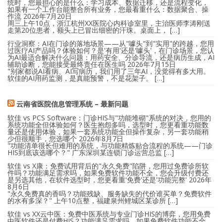
统时，您最担心的是什么：学习成本、数据迁移，还是流程变化，
如果有一个工作台能整合所有业务，您最看重什么：数据聚合、操
作流
2026年7月20日
周三上午10点，浙江杭州XX医院心内科诊室里，主治医师李涛刚送
走第20位患者，额头上已冒出细密的汗珠。桌面上， […]
行业洞察：AI在门诊的落地场景——从"噱头"到"实用"的跨越，您用
过医疗AI产品吗？体验如何？是'有用'还是'噱头'，在门诊场景，您认
为AI最适合解决什么问题：用药安全、分诊导流，还是病历生成，AI
辅助诊断，您能接受最终责任在医生吗
2026年7月15日
"别家都说AI看病、AI写病历，我们用了三年AI，没觉得有多大用。
软佳的AI用药监测，是真能预警，不是花架子。 […]
云南省医院信息管理系统 – 最新问题
软佳 vs PCS Software：门诊HIS与"功能堆砌"系统的对决，您用的
系统功能全但体验如何？医生抱怨多吗，选型时，您更看重功能数
量还是使用体验，如果一套系统功能全但操作复杂，另一套功能稍
少但很顺手，您选哪个
2026年8月7日
"功能清单很长但难用的系统，与功能精炼贴合流程的系统——门诊
HIS到底该选哪个？" 广东深圳某连锁门诊运营总监 […]
软佳 vs X康：免费试用背后的"永久免费"陷阱，您用过免费诊所软
件吗？功能满足需求吗，如果免费软件功能不全，您会升级付费还
是另选其他，在软件选型时，您更看重'免费'还是'功能完整'
2026年
8月6日
"永久免费真的香吗？功能残缺、服务缺失的代价谁买单？免费软件
的水有多深？" 上午10点整，福建泉州鲤城区某诊所 […]
软佳 vs XX云中医：免费中医系统与专业门诊HIS的博弈，您用免费
中医软件还是付费HIS？功能满足需求吗，如果免费软件功能不全，