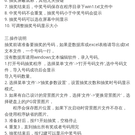
6. 抽奖屏蔽鼠标，其他无关按键
7. 抽奖结束后，中奖号码保存在程序目录下win1.txt文件中
8. 中奖号码不会重复，抽奖号码小于中奖号码会提示
9. 抽奖号码可以选在屏幕中间显示
10. 可调整抽奖号码显示大小
三.操作说明
抽奖前请准备要抽奖的号码，如果是数据库或excel表格请导出成txt
文本文件，一个号码一行，
没有数据库请用windows文本编辑软件，录入号码。
1.打开号码抽奖程序 ，选择菜单'文件'->‘打开号码文件',选中号码文
件，导入号码成功后会显示
导入号码数量。
2. 选择菜单'文件'->‘抽奖参数设置'，设置抽奖次数和抽奖时号码显示
模式。
3. 如果有自己设计的背景图片文件，选择'文件'->‘更换背景图片'，选
择硬盘上的JPG背景图片，
程序会保存图片位置，如果下次启动时背景图片文件不存在，
会使用程序缺省的图片。
3. 准备好后，按F1开始抽奖，空格停止
4. 重复3，直到抽出所有奖或者号码用完
5. 抽奖结束后，按F2建可以显示中奖号码