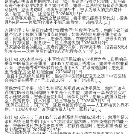
越南胡志明市诊所的跨境升级：软佳多语言与移动化实践，您的诊
所是否有外籍/跨境患者？如何沟通，如果一套系统支持多语言和移
动预约，您会考虑吗，跨境患者服务中，您认为最大的挑战是什
么：语言、流程，还是信任
2026年8月3日
"中国游客来看病，病历全是越南语，看不懂只能靠手势比划，投诉
月均4起——跨境医疗服务不能只靠热情。" 越南胡志 […]
连锁管理：从"单店作战"到"集团协同"的数字化转型，您的连锁门诊
是否实现了数据互通与供应链协同，如果系统能免费开通连锁管
理，但需满足订阅条件，您会考虑吗，在连锁管理中，您最头疼的
是：库存调拨、财务统一，还是患者识别
2026年8月2日
"5家店各管各的数据，患者跨店不识别，库存调不动，报表要5天才
能凑齐——这种'单店作战'模式还能撑多久？" 浙 […]
软佳 vs XXX本草科技：中医馆管理系统的专业深度之争，您用的是
垂直中医系统还是通用门诊HIS？功能满足需求吗，如果中医馆兼看
西医，您会选专业中医软件还是通用HIS，在系统选型时，您更看
重'专业深度'还是'功能全面'
2026年8月1日
"垂直中医系统与通用HIS，混合型中医馆到底该怎么选？中西医结
合的边界在哪里？" 早上8点30分，广东广州越秀 […]
医保对接无小事：软佳如何帮诊所规避90%违规风险，您的门诊有
遇到过医保违规问题吗？主要是什么类型，如果有一套系统能实时
提示违规风险，您会愿意使用吗，医保对接中，您最大的痛点是什
么：政策复杂、技术对接，还是审核压力
2026年7月31日
"医保违规3次，罚了8万，还差点被暂停资格——人工审核真的靠不
住。" 山东济南XX门诊医保负责人张华，回想起2 […]
软佳 vs X兴云：门诊HIS与云诊所系统的功能纵深对比，您用的是云
诊所系统还是专业门诊HIS？功能满足需求吗，如果免费软件功能不
全，您会升级付费还是更换系统，在软件选型时，您更看重'价格'还
是'功能完整度'
2026年7月30日
"云诊所系统与专业HIS，功能差距有多大？值不值得多花这1898