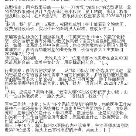
选型指南：用户权限策略——从"一刀切"到"精细化"的选型逻辑，您
的系统权限如何设计？是否满足最小权限，员工转岗、离职，权限
能及时回收吗，在HIS选型时，权限体系的权重有多高
2026年7月23
日
"杨明，我们新上的HIS系统，权限乱成粥！护士能看到全院病历，
收费员能改药价，实习生开的医嘱没人审核。整改又怕 […]
柬埔寨金边诊所的中国游客服务：中英柬三语 clinics 的数字化转
型，您的诊所是否有外籍/少数民族患者？语言沟通遇到过哪些问
题，如果一套系统支持中英柬三语，您会为跨境患者使用吗？最看
重哪方面，多语言功能对您的业务拓展，价值有多大？主要吸引
2026年7月22日
"陈医生，我的药，一天吃几次？"一位柬埔寨本地患者在金边XX国
际诊所柜台前，拿着中文处方，用高棉语问前台。 " […]
行业洞察：多语言需求爆发——从"锦上添花"到"必选项"的演进，您
的患者是否有语言多样性需求？当前如何解决，多语言功能对您选
型的影响有多大？是'必须'、'重要'还是'可有可无'，除了界面翻译，
您还希望哪些内容多语言化：病历、处方、语音叫号
2026年7月21
日
"大妈，您说啥？我听不懂。"云南大理XX社区诊所的护士小段，面
对一位白族老奶奶，一脸的无奈。 "段姑娘，我这个 […]
医生工作站一体化：告别"多个系统反复切"的噩梦，您的医生工作站
是整合一体还是多个系统拼接？单患者平均需要切换几次，切换系
统时，您最担心的是什么：学习成本、数据迁移，还是流程变化，
如果有一个工作台能整合所有业务，您最看重什么：数据聚合、操
作流
2026年7月20日
周三上午10点，浙江杭州XX医院心内科诊室里，主治医师李涛刚送
走第20位患者，额头上已冒出细密的汗珠。桌面上， […]