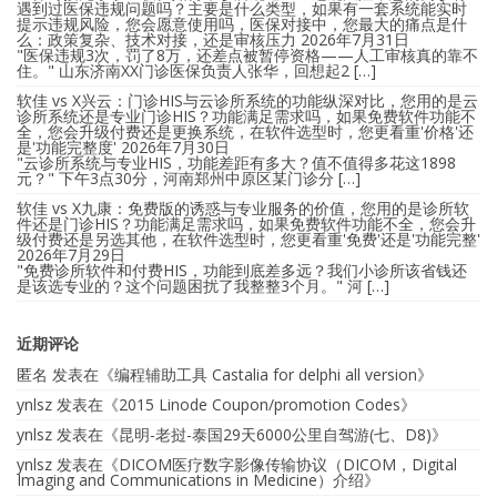
遇到过医保违规问题吗？主要是什么类型，如果有一套系统能实时
提示违规风险，您会愿意使用吗，医保对接中，您最大的痛点是什
么：政策复杂、技术对接，还是审核压力
2026年7月31日
"医保违规3次，罚了8万，还差点被暂停资格——人工审核真的靠不
住。" 山东济南XX门诊医保负责人张华，回想起2 […]
软佳 vs X兴云：门诊HIS与云诊所系统的功能纵深对比，您用的是云
诊所系统还是专业门诊HIS？功能满足需求吗，如果免费软件功能不
全，您会升级付费还是更换系统，在软件选型时，您更看重'价格'还
是'功能完整度'
2026年7月30日
"云诊所系统与专业HIS，功能差距有多大？值不值得多花这1898
元？" 下午3点30分，河南郑州中原区某门诊分 […]
软佳 vs X九康：免费版的诱惑与专业服务的价值，您用的是诊所软
件还是门诊HIS？功能满足需求吗，如果免费软件功能不全，您会升
级付费还是另选其他，在软件选型时，您更看重'免费'还是'功能完整'
2026年7月29日
"免费诊所软件和付费HIS，功能到底差多远？我们小诊所该省钱还
是该选专业的？这个问题困扰了我整整3个月。" 河 […]
近期评论
匿名
发表在《
编程辅助工具 Castalia for delphi all version
》
ynlsz
发表在《
2015 Linode Coupon/promotion Codes
》
ynlsz
发表在《
昆明-老挝-泰国29天6000公里自驾游(七、D8)
》
ynlsz
发表在《
DICOM医疗数字影像传输协议（DICOM，Digital
Imaging and Communications in Medicine）介绍
》