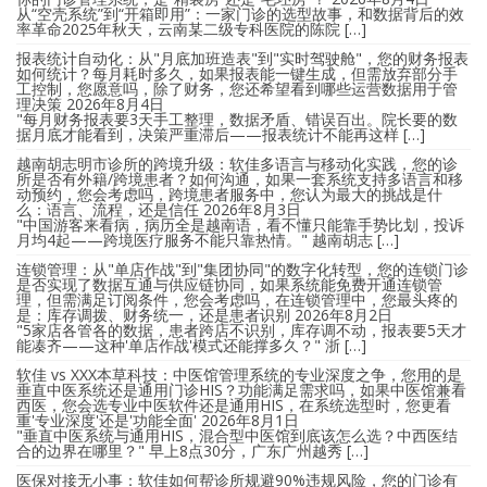
从“空壳系统”到“开箱即用”：一家门诊的选型故事，和数据背后的效
率革命2025年秋天，云南某二级专科医院的陈院 […]
报表统计自动化：从"月底加班造表"到"实时驾驶舱"，您的财务报表
如何统计？每月耗时多久，如果报表能一键生成，但需放弃部分手
工控制，您愿意吗，除了财务，您还希望看到哪些运营数据用于管
理决策
2026年8月4日
"每月财务报表要3天手工整理，数据矛盾、错误百出。院长要的数
据月底才能看到，决策严重滞后——报表统计不能再这样 […]
越南胡志明市诊所的跨境升级：软佳多语言与移动化实践，您的诊
所是否有外籍/跨境患者？如何沟通，如果一套系统支持多语言和移
动预约，您会考虑吗，跨境患者服务中，您认为最大的挑战是什
么：语言、流程，还是信任
2026年8月3日
"中国游客来看病，病历全是越南语，看不懂只能靠手势比划，投诉
月均4起——跨境医疗服务不能只靠热情。" 越南胡志 […]
连锁管理：从"单店作战"到"集团协同"的数字化转型，您的连锁门诊
是否实现了数据互通与供应链协同，如果系统能免费开通连锁管
理，但需满足订阅条件，您会考虑吗，在连锁管理中，您最头疼的
是：库存调拨、财务统一，还是患者识别
2026年8月2日
"5家店各管各的数据，患者跨店不识别，库存调不动，报表要5天才
能凑齐——这种'单店作战'模式还能撑多久？" 浙 […]
软佳 vs XXX本草科技：中医馆管理系统的专业深度之争，您用的是
垂直中医系统还是通用门诊HIS？功能满足需求吗，如果中医馆兼看
西医，您会选专业中医软件还是通用HIS，在系统选型时，您更看
重'专业深度'还是'功能全面'
2026年8月1日
"垂直中医系统与通用HIS，混合型中医馆到底该怎么选？中西医结
合的边界在哪里？" 早上8点30分，广东广州越秀 […]
医保对接无小事：软佳如何帮诊所规避90%违规风险，您的门诊有