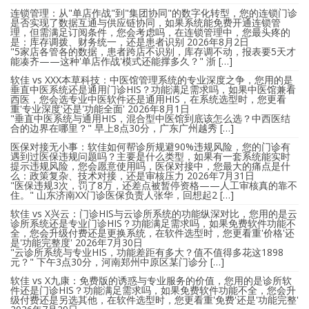
连锁管理：从"单店作战"到"集团协同"的数字化转型，您的连锁门诊
是否实现了数据互通与供应链协同，如果系统能免费开通连锁管
理，但需满足订阅条件，您会考虑吗，在连锁管理中，您最头疼的
是：库存调拨、财务统一，还是患者识别
2026年8月2日
"5家店各管各的数据，患者跨店不识别，库存调不动，报表要5天才
能凑齐——这种'单店作战'模式还能撑多久？" 浙 […]
软佳 vs XXX本草科技：中医馆管理系统的专业深度之争，您用的是
垂直中医系统还是通用门诊HIS？功能满足需求吗，如果中医馆兼看
西医，您会选专业中医软件还是通用HIS，在系统选型时，您更看
重'专业深度'还是'功能全面'
2026年8月1日
"垂直中医系统与通用HIS，混合型中医馆到底该怎么选？中西医结
合的边界在哪里？" 早上8点30分，广东广州越秀 […]
医保对接无小事：软佳如何帮诊所规避90%违规风险，您的门诊有
遇到过医保违规问题吗？主要是什么类型，如果有一套系统能实时
提示违规风险，您会愿意使用吗，医保对接中，您最大的痛点是什
么：政策复杂、技术对接，还是审核压力
2026年7月31日
"医保违规3次，罚了8万，还差点被暂停资格——人工审核真的靠不
住。" 山东济南XX门诊医保负责人张华，回想起2 […]
软佳 vs X兴云：门诊HIS与云诊所系统的功能纵深对比，您用的是云
诊所系统还是专业门诊HIS？功能满足需求吗，如果免费软件功能不
全，您会升级付费还是更换系统，在软件选型时，您更看重'价格'还
是'功能完整度'
2026年7月30日
"云诊所系统与专业HIS，功能差距有多大？值不值得多花这1898
元？" 下午3点30分，河南郑州中原区某门诊分 […]
软佳 vs X九康：免费版的诱惑与专业服务的价值，您用的是诊所软
件还是门诊HIS？功能满足需求吗，如果免费软件功能不全，您会升
级付费还是另选其他，在软件选型时，您更看重'免费'还是'功能完整'