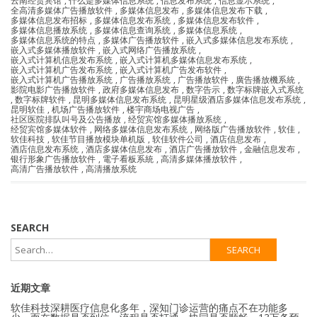
云南经贸宾馆
,
什么是多媒体信息系统
,
信息发布系统
,
信息显示系统
,
全高清多媒体广告播放软件
,
多媒体信息发布
,
多媒体信息发布下载
,
多媒体信息发布招标
,
多媒体信息发布系统
,
多媒体信息发布软件
,
多媒体信息播放系统
,
多媒体信息查询系统
,
多媒体信息系统
,
多媒体信息系统的特点
,
多媒体广告播放软件
,
嵌入式多媒体信息发布系统
,
嵌入式多媒体播放软件
,
嵌入式网络广告播放系统
,
嵌入式计算机信息发布系统
,
嵌入式计算机多媒体信息发布系统
,
嵌入式计算机广告发布系统
,
嵌入式计算机广告发布软件
,
嵌入式计算机广告播放系统
,
广告播放系统
,
广告播放软件
,
廣告播放機系統
,
影院电影广告播放软件
,
政府多媒体信息发布
,
数字告示
,
数字标牌嵌入式系统
,
数字标牌软件
,
昆明多媒体信息发布系统
,
昆明星级酒店多媒体信息发布系统
,
昆明软佳
,
机场广告播放软件
,
楼宇商场电视广告
,
社区医院排队叫号及公告播放
,
经贸宾馆多媒体播放系统
,
经贸宾馆多媒体软件
,
网络多媒体信息发布系统
,
网络版广告播放软件
,
软佳
,
软佳科技
,
软佳节目播放模块单机版
,
软佳软件公司
,
酒店信息发布
,
酒店信息发布系统
,
酒店多媒体信息发布
,
酒店广告播放软件
,
金融信息发布
,
银行形象广告播放软件
,
電子看板系統
,
高清多媒体播放软件
,
高清广告播放软件
,
高清播放系统
SEARCH
近期文章
软佳科技深耕医疗信息化多年，深知门诊运营的痛点不在功能多