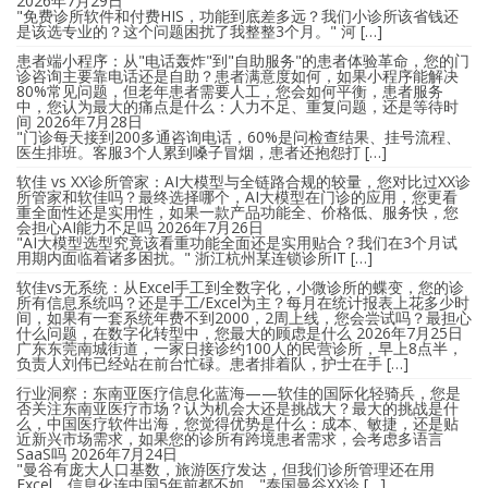
2026年7月29日
"免费诊所软件和付费HIS，功能到底差多远？我们小诊所该省钱还
是该选专业的？这个问题困扰了我整整3个月。" 河 […]
患者端小程序：从"电话轰炸"到"自助服务"的患者体验革命，您的门
诊咨询主要靠电话还是自助？患者满意度如何，如果小程序能解决
80%常见问题，但老年患者需要人工，您会如何平衡，患者服务
中，您认为最大的痛点是什么：人力不足、重复问题，还是等待时
间
2026年7月28日
"门诊每天接到200多通咨询电话，60%是问检查结果、挂号流程、
医生排班。客服3个人累到嗓子冒烟，患者还抱怨打 […]
软佳 vs XX诊所管家：AI大模型与全链路合规的较量，您对比过XX诊
所管家和软佳吗？最终选择哪个，AI大模型在门诊的应用，您更看
重全面性还是实用性，如果一款产品功能全、价格低、服务快，您
会担心AI能力不足吗
2026年7月26日
"AI大模型选型究竟该看重功能全面还是实用贴合？我们在3个月试
用期内面临着诸多困扰。" 浙江杭州某连锁诊所IT […]
软佳vs无系统：从Excel手工到全数字化，小微诊所的蝶变，您的诊
所有信息系统吗？还是手工/Excel为主？每月在统计报表上花多少时
间，如果有一套系统年费不到2000，2周上线，您会尝试吗？最担心
什么问题，在数字化转型中，您最大的顾虑是什么
2026年7月25日
广东东莞南城街道，一家日接诊约100人的民营诊所，早上8点半，
负责人刘伟已经站在前台忙碌。患者排着队，护士在手 […]
行业洞察：东南亚医疗信息化蓝海——软佳的国际化轻骑兵，您是
否关注东南亚医疗市场？认为机会大还是挑战大？最大的挑战是什
么，中国医疗软件出海，您觉得优势是什么：成本、敏捷，还是贴
近新兴市场需求，如果您的诊所有跨境患者需求，会考虑多语言
SaaS吗
2026年7月24日
"曼谷有庞大人口基数，旅游医疗发达，但我们诊所管理还在用
Excel，信息化连中国5年前都不如。"泰国曼谷XX诊 […]