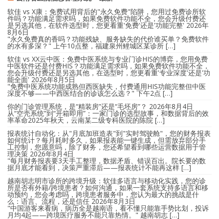
软佳 vs X康：免费试用背后的"永久免费"陷阱，您用过免费诊所软
件吗？功能满足需求吗，如果免费软件功能不全，您会升级付费还
是另选其他，在软件选型时，您更看重'免费'还是'功能完整'
2026年
8月6日
"永久免费真的香吗？功能残缺、服务缺失的代价谁买单？免费软件
的水有多深？" 上午10点整，福建泉州鲤城区某诊所 […]
软佳 vs XX云中医：免费中医系统与专业门诊HIS的博弈，您用免费
中医软件还是付费HIS？功能满足需求吗，如果免费软件功能不全，
您会升级付费还是另选其他，在选型时，您更看重'专业深度'还是'功
能全面'
2026年8月5日
"免费中医系统功能成熟但西医缺失，付费通用HIS功能完整但中医
深度不够——中西医结合的诊该怎么选？" 下午2点 […]
你的门诊管理系统，是“精装房”还是“毛坯房”？
2026年8月4日
从“空壳系统”到“开箱即用”：一家门诊的选型故事，和数据背后的效
率革命2025年秋天，云南某二级专科医院的陈院 […]
报表统计自动化：从"月底加班造表"到"实时驾驶舱"，您的财务报表
如何统计？每月耗时多久，如果报表能一键生成，但需放弃部分手
工控制，您愿意吗，除了财务，您还希望看到哪些运营数据用于管
理决策
2026年8月4日
"每月财务报表要3天手工整理，数据矛盾、错误百出。院长要的数
据月底才能看到，决策严重滞后——报表统计不能再这样 […]
越南胡志明市诊所的跨境升级：软佳多语言与移动化实践，您的诊
所是否有外籍/跨境患者？如何沟通，如果一套系统支持多语言和移
动预约，您会考虑吗，跨境患者服务中，您认为最大的挑战是什
么：语言、流程，还是信任
2026年8月3日
"中国游客来看病，病历全是越南语，看不懂只能靠手势比划，投诉
月均4起——跨境医疗服务不能只靠热情。" 越南胡志 […]