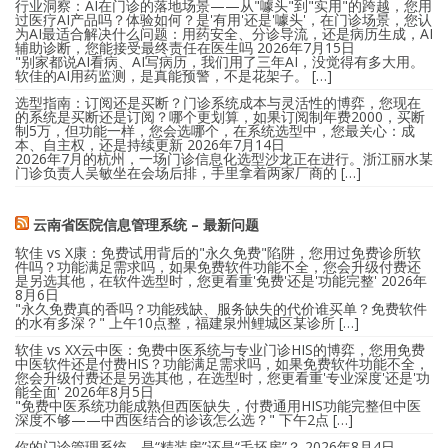
行业洞察：AI在门诊的落地场景——从"噱头"到"实用"的跨越，您用
过医疗AI产品吗？体验如何？是'有用'还是'噱头'，在门诊场景，您认
为AI最适合解决什么问题：用药安全、分诊导流，还是病历生成，AI
辅助诊断，您能接受最终责任在医生吗
2026年7月15日
"别家都说AI看病、AI写病历，我们用了三年AI，没觉得有多大用。
软佳的AI用药监测，是真能预警，不是花架子。 […]
选型指南：订阅还是买断？门诊系统成本与灵活性的博弈，您现在
的系统是买断还是订阅？哪个更划算，如果订阅制年费2000，买断
制5万，但功能一样，您会选哪个，在系统选型中，您最关心：成
本、自主权，还是持续更新
2026年7月14日
2026年7月的杭州，一场门诊信息化选型沙龙正在进行。浙江丽水某
门诊负责人吴敏坐在会场后排，手里拿着两家厂商的 […]
云南省医院信息管理系统 – 最新问题
软佳 vs X康：免费试用背后的"永久免费"陷阱，您用过免费诊所软
件吗？功能满足需求吗，如果免费软件功能不全，您会升级付费还
是另选其他，在软件选型时，您更看重'免费'还是'功能完整'
2026年
8月6日
"永久免费真的香吗？功能残缺、服务缺失的代价谁买单？免费软件
的水有多深？" 上午10点整，福建泉州鲤城区某诊所 […]
软佳 vs XX云中医：免费中医系统与专业门诊HIS的博弈，您用免费
中医软件还是付费HIS？功能满足需求吗，如果免费软件功能不全，
您会升级付费还是另选其他，在选型时，您更看重'专业深度'还是'功
能全面'
2026年8月5日
"免费中医系统功能成熟但西医缺失，付费通用HIS功能完整但中医
深度不够——中西医结合的诊该怎么选？" 下午2点 […]
你的门诊管理系统，是“精装房”还是“毛坯房”？
2026年8月4日