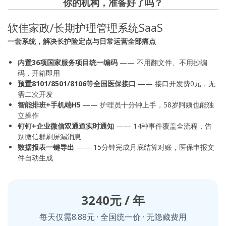
你的机构，准备好了吗？
软佳家政/长期护理管理系统SaaS
一套系统，解决长护险定点与日常运营全部痛点
内置36项国家服务项目统一编码
—— 不用翻文件、不用抄编
码，开箱即用
预置8101/8501/8106等全国医保接口
—— 接口开发费0元，无
需二次开发
智能排班+手机端H5
—— 护理员十分钟上手，58岁阿姨也能独
立操作
钉钉+企业微信双通道实时通知
—— 14种事件覆盖全流程，告
别微信群刷屏漏消息
数据报表一键导出
—— 15分钟完成月底结算对账，医保申报文
件自动生成
3240元 / 年
每天仅需8.88元 · 全国统一价 · 无隐藏费用