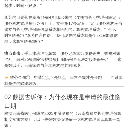
起步，时间不好说。”
李芳的目光落在桌角那份刚打印出来的《昆明市长期护理保险定点
服务机构管理暂行办法》上。文件第17条写着：“定点服务机构应当
建立与长期护理保险信息系统相匹配的计算机管理系统。” “什么
叫‘相匹配’？”李芳自言自语，“我们现在的系统就是个Excel加微信
群，这算‘相匹配’吗？”
痛点直击
：手工排班冲突频繁、服务记录靠纸质易丢失、收费对账
混乱、面对36项国家长护险项目编码完全无法对接医保平台——这
是数以千计云南家政与养老机构的共同困境。
核心金句①：申请定点不是终点，日常合规才是长跑——而系统
就是你的陪跑教练。
02 数据告诉你：为什么现在是申请的最佳窗
口期
根据云南省医疗保障局2025年底发布的《云南省建立长期护理保险
制度实施方案》，以下关键数据值得每一位机构管理者认真算一笔
账：