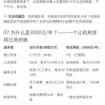
比填纸表简单多了，以前我每天晚上还要回忆今天几点到谁家、干
了什么，老记混。”
互动话题②
：你的团队里，年龄最大的护理员是多少岁？你觉得
她能适应手机端操作吗？在评论区聊聊你们的数字化培训经验。
07 为什么是3000元/年？——一个让机构算
得过来的账
成本项
自行开发/传统方式
软佳系统（3000元/年）
接口开发
2-5万元（外包）
0元（已预置）
人员排班
Excel，每月10小时人力
自动排班，每月0.5小时
纸质+人工录入，每月20
手机端直接记录，实时
服务记录
小时
同步
手工算费，每月2天工作
系统自动计算，15分钟
对账结算
量
导出
按格式整理Excel，易出
医保申报
一键生成申报文件
错