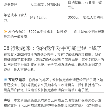
自动提醒，花名册一键
证书管理
人工跟踪，过期风险
导出
年总成本（含人
约8-12万元
3000元 + 极低人力消耗
力）
核心金句④：3000元不是成本，是投资——而且是你今年回报率
最高的一笔投资。
08 行动起来：你的竞争对手可能已经上线了
在官渡区2026年5月的遴选公告中，共有17家机构通过初审。我们
随机调研了其中8家，发现7家已经采购了管理系统，其中5家使用的
是与医保平台预对接的系统。谁先完成系统合规，谁就先拿到定点
资格，抢占市场先机。
互动话题③
：你所在的地区，长护险定点申请已经开始了吗？如
果还没有，你打算提前多久开始准备？欢迎留言，我们将挑选三位
留言用户赠送《云南省长护险定点申请自查清单》电子版。
声明
：本文所述政策信息均来自云南省及昆明市医疗保障局公开发
布的文件（《云南省建立长期护理保险制度实施方案》《昆明市长