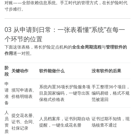
对账——全部依赖信息系统。手工时代的管理方式，在长护险时代
寸步难行。
03 从申请到日常：一张表看懂“系统”在每一
个环节的位置
下面这张表格，将长护险定点机构的
全生命周期流程
与
管理软件的
作用
逐一对照。
阶
关键动作
软件能做什么
没有软件的后果
段
申
系统内置36项长护险服务项
手工整理36个项目，
请
填写申请表、
目及国家编码，一键导出医
编码易错，格式不规
准
价格明细表
保格式价格表
范被退回
备
人
提交花名册、
员
人员档案库，证书到期自动
证书过期不知情，现
证书、合同、
资
提醒，一键生成花名册
场核查不通过
社保记录
质