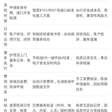
系
申请医保专
统
预置8101/8501等接口标准
自行开发成本高、周
网、接口开发
对
化接入方案
期长、兼容性风险大
联调
接
日
常
客户评估、护
智能排班避免冲突，自动推
排班混乱，客户投
运
理计划、排班
荐服务组合
诉，服务遗漏
营
服
护理员上门、
务
手机端H5一键开始/结束，
纸质记录丢失，事后
服务记录、签
执
电子签名实时同步
补录错漏
名
行
费
手工算费错误，医保
用
按项目收费、
自动计算费用，生成医保申
申报被拒，回款周期
结
医保申报
报数据文件
拉长
算
持
续
接受医保日常
完整服务轨迹（时间、地
检查无原始记录，面
合
监督、检查
点、内容、人员）随时调阅
临暂停定点资格风险