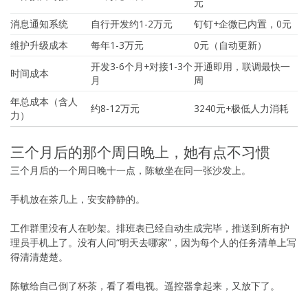
元
消息通知系统
自行开发约1-2万元
钉钉+企微已内置，0元
维护升级成本
每年1-3万元
0元（自动更新）
开发3-6个月+对接1-3个
开通即用，联调最快一
时间成本
月
周
年总成本（含人
约8-12万元
3240元+极低人力消耗
力）
三个月后的那个周日晚上，她有点不习惯
三个月后的一个周日晚十一点，陈敏坐在同一张沙发上。
手机放在茶几上，安安静静的。
工作群里没有人在吵架。排班表已经自动生成完毕，推送到所有护
理员手机上了。没有人问“明天去哪家”，因为每个人的任务清单上写
得清清楚楚。
陈敏给自己倒了杯茶，看了看电视。遥控器拿起来，又放下了。