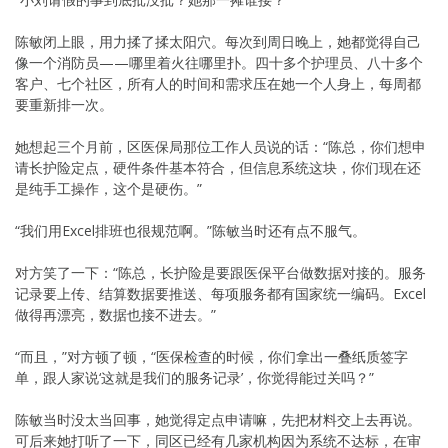
陈敏闭上眼，用力揉了揉太阳穴。每次到周日晚上，她都觉得自己
像一个消防员——哪里着火往哪里扑。四十多个护理员、八十多个
客户、七个社区，所有人的时间和需求压在她一个人身上，每周都
要重新排一次。
她想起三个月前，区医保局那位工作人员说的话：“陈总，你们想申
请长护险定点，硬件条件基本符合，但信息系统这块，你们现在还
是纯手工操作，这个是硬伤。”
“我们用Excel排班也很规范啊。”陈敏当时还有点不服气。
对方笑了一下：“陈总，长护险是要跟医保平台做数据对接的。服务
记录要上传、结算数据要推送、每项服务都有国家统一编码。Excel
做得再漂亮，数据也接不进去。”
“而且，”对方顿了顿，“医保检查的时候，你们拿出一叠纸质签字
单，跟人家说‘这就是我们的服务记录’，你觉得能过关吗？”
陈敏当时没太当回事，她觉得定点申请嘛，先把材料交上去再说。
可后来她打听了一下，同区已经有几家机构因为系统不达标，在审