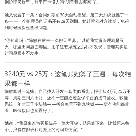
到护理员群里，群里再也没人问“明天我去哪家”了。
她又设置了一条：合同到期前30天自动提醒。第二天系统就推了一
条——一个护理员的证书还有28天到期。她赶紧催对方续期，免得
到时候医保检查出问题。
“你知道吗，”陈敏在后来一次聊天里说，“以前我觉得管理就是灭
火，哪里出问题去哪里。用了这套系统之后我才发现，管理其实是
让问题根本不发生。”
3240元 vs 25万：这笔账她算了三遍，每次结
果都一样
陈敏算过一笔账。自己找人开发一套类似系统，报价从8万到25万不
等，周期三到六个月，还不一定能通过医保平台的接口验收。软佳
系统一年才三千多块钱——折合每天不到九块钱——所有功能都带
着，医保接口也预置好了。
她说：“我原来以为买系统是一笔大开销，结果算下来，比我原来每
个月浪费在排班和对账上的时间都便宜。”