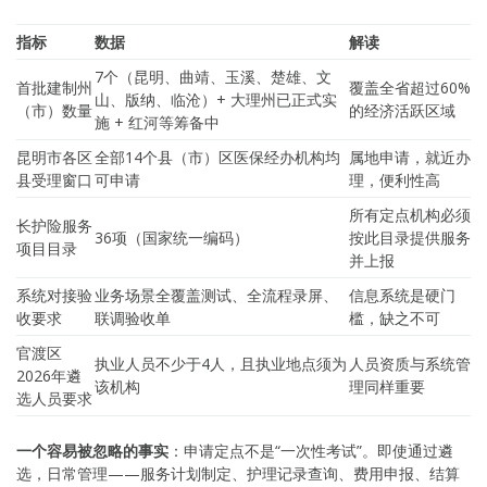
指标
数据
解读
7个（昆明、曲靖、玉溪、楚雄、文
首批建制州
覆盖全省超过60%
山、版纳、临沧）+ 大理州已正式实
（市）数量
的经济活跃区域
施 + 红河等筹备中
昆明市各区
全部14个县（市）区医保经办机构均
属地申请，就近办
县受理窗口
可申请
理，便利性高
所有定点机构必须
长护险服务
36项（国家统一编码）
按此目录提供服务
项目目录
并上报
系统对接验
业务场景全覆盖测试、全流程录屏、
信息系统是硬门
收要求
联调验收单
槛，缺之不可
官渡区
执业人员不少于4人，且执业地点须为
人员资质与系统管
2026年遴
该机构
理同样重要
选人员要求
一个容易被忽略的事实
：申请定点不是“一次性考试”。即使通过遴
选，日常管理——服务计划制定、护理记录查询、费用申报、结算