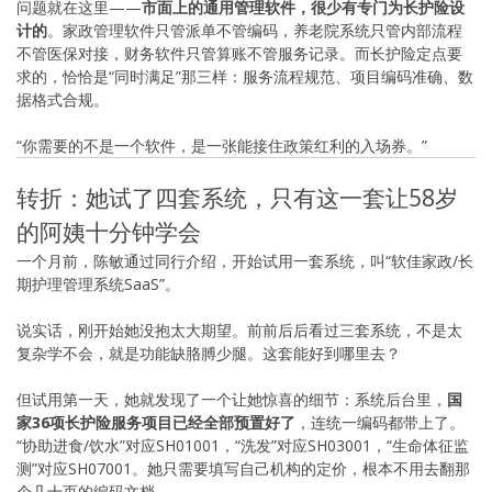
问题就在这里——
市面上的通用管理软件，很少有专门为长护险设
计的
。家政管理软件只管派单不管编码，养老院系统只管内部流程
不管医保对接，财务软件只管算账不管服务记录。而长护险定点要
求的，恰恰是“同时满足”那三样：服务流程规范、项目编码准确、数
据格式合规。
“你需要的不是一个软件，是一张能接住政策红利的入场券。”
转折：她试了四套系统，只有这一套让58岁
的阿姨十分钟学会
一个月前，陈敏通过同行介绍，开始试用一套系统，叫“软佳家政/长
期护理管理系统SaaS”。
说实话，刚开始她没抱太大期望。前前后后看过三套系统，不是太
复杂学不会，就是功能缺胳膊少腿。这套能好到哪里去？
但试用第一天，她就发现了一个让她惊喜的细节：系统后台里，
国
家36项长护险服务项目已经全部预置好了
，连统一编码都带上了。
“协助进食/饮水”对应SH01001，“洗发”对应SH03001，“生命体征监
测”对应SH07001。她只需要填写自己机构的定价，根本不用去翻那
个几十页的编码文档。