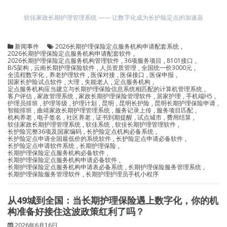
软佳家政长期护理管理系统 —— 让数字化成为长护险定点的加速器
新闻事件
2026长期护理保险定点服务机构申请配套系统
,
2026长期护理保险定点服务机构申请配套软件
,
2026长期护理保险定点服务机构管理软件
,
36项服务项目
,
8101接口
,
B/S架构
,
云南长期护理保险软件
,
人员资质管理
,
全国统一价3000元
,
全流程数字化
,
养老护理软件
,
医保对接
,
医保接口
,
医保申报
,
国家长护险试点软件
,
大理
,
失能老人
,
定点服务机构
,
定点服务机构应当建立与长期护理保险信息系统相匹配的计算机管理系统
,
客户评估
,
家政管理系统
,
家政长期护理保险管理软件
,
居家护理
,
手机端H5
,
护理员排班
,
护理等级
,
护理计划
,
昆明
,
昆明长护险
,
昆明长期护理保险申请
,
智能排班
,
曲靖家政长期护理管理系统
,
服务记录上传
,
服务项目匹配
,
机构养老
,
电子签名
,
社区养老
,
证书到期提醒
,
试点城市
,
费用结算
,
软佳家政长期护理管理系统
,
软佳系统
,
软佳长期护理管理软件
,
长护险完整36项及国家编码
,
长护险定点机构必备系统
,
长护险定点申请全国最低价的系统软件
,
长护险定点申请必备软件
,
长护险定点申请软件系统
,
长期护理保险
,
长期护理保险定点服务机构必备软件
,
长期护理保险定点服务机构申请必备软件
,
长期护理保险定点服务机构申请表必备系统
,
长期护理保险服务管理系统
,
长期护理保险服务管理软件
,
长期护理护理员手机小程序
从49城到全国：当长期护理保险遇上数字化，你的机
构准备好接住这波政策红利了吗？
2026年6月16日