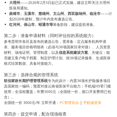
大理州
——2026年2月5日起已正式实施，建议立即关注大理州
医保局通知。
曲靖市、玉溪市、楚雄州、文山州、西双版纳州、临沧市
——计
划2026年建制，预计年内发布遴选公告。
红河州、保山市、昭通市等
筹备阶段，建议提前准备。
第二步：准备申请材料（同时评估你的系统能力）
参考昆明市各区县发布的遴选公告，需准备：定点服务机构申请
表、服务项目价格明细表（必须与36项国家目录对接）、人员资质
材料、场地证明、管理制度，以及
信息系统建设方案
。关键点：能
否建立客户电子档案、制定护理计划、按36项记录服务、生成医保
格式结算数据、具备对接能力。
第三步：选择合规的管理系统
软佳家政长期护理管理系统
专为此设计：内置36项长护险服务项目
及国家统一编码；预置对接云南省医保平台能力；手机端H5零门槛
使用；全流程覆盖；年费3000元（全国统一价，接口开发费用已包
含）。
全国统一价 3000元/年
立即开通：
PC管理后台
|
手机端登录
第四步：提交申请，配合现场核查