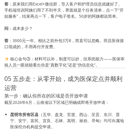
答
：原来我们用Excel+微信群，导入客户和护理员信息就建好了。
手机端培训阿姨们用了不到半天，界面就是个任务清单，点一下“开
始服务”，结束再点一下，客户电子签名。50岁的阿姨都说简单。
问
：成本多少？
答
：3000元一年。相比之前外包3万8，简直可以忽略。而且医保接
口现成的，不用再付开发费。
核心金句③：材料可以补，制度可以抄，但系统能力——医保审
核人员一眼就能看出你是“真数字化”还是“伪信息化”。
05 五步走：从零开始，成为医保定点并顺利
运营
第一步：确认你所在的区域是否开放申请
截至2026年6月，云南省以下区域已明确或即将开放申请：
昆明市所有区县
（五华、盘龙、官渡、西山、呈贡、东川、晋
宁、安宁、富民、宜良、石林、嵩明、禄劝、寻甸）均可向属地
医保经办机构提交申请。