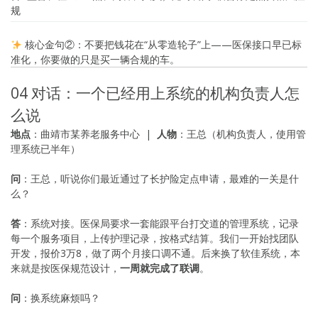
规
核心金句②：不要把钱花在“从零造轮子”上——医保接口早已标
准化，你要做的只是买一辆合规的车。
04 对话：一个已经用上系统的机构负责人怎
么说
地点
：曲靖市某养老服务中心 |
人物
：王总（机构负责人，使用管
理系统已半年）
问
：王总，听说你们最近通过了长护险定点申请，最难的一关是什
么？
答
：系统对接。医保局要求一套能跟平台打交道的管理系统，记录
每一个服务项目，上传护理记录，按格式结算。我们一开始找团队
开发，报价3万8，做了两个月接口调不通。后来换了软佳系统，本
来就是按医保规范设计，
一周就完成了联调
。
问
：换系统麻烦吗？