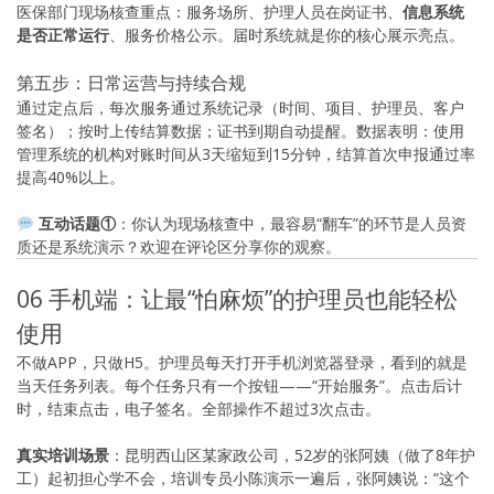
医保部门现场核查重点：服务场所、护理人员在岗证书、
信息系统
是否正常运行
、服务价格公示。届时系统就是你的核心展示亮点。
第五步：日常运营与持续合规
通过定点后，每次服务通过系统记录（时间、项目、护理员、客户
签名）；按时上传结算数据；证书到期自动提醒。数据表明：使用
管理系统的机构对账时间从3天缩短到15分钟，结算首次申报通过率
提高40%以上。
互动话题①
：你认为现场核查中，最容易“翻车”的环节是人员资
质还是系统演示？欢迎在评论区分享你的观察。
06 手机端：让最“怕麻烦”的护理员也能轻松
使用
不做APP，只做H5。护理员每天打开手机浏览器登录，看到的就是
当天任务列表。每个任务只有一个按钮——“开始服务”。点击后计
时，结束点击，电子签名。全部操作不超过3次点击。
真实培训场景
：昆明西山区某家政公司，52岁的张阿姨（做了8年护
工）起初担心学不会，培训专员小陈演示一遍后，张阿姨说：“这个