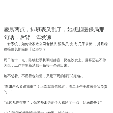
凌晨两点，排班表又乱了，她想起医保局那
句话，后背一阵发凉
一套系统，如何让家政公司老板从“消防员”变成“甩手掌柜”，并且稳
稳接住长护险的千亿市场？
周日晚十一点，陈敏把手机调成静音，扔在沙发上。屏幕还在不停
闪烁，工作群里新消息一条接一条蹦出来。
她不想看。不用看也知道，又是下周的排班在吵架。
“李姐怎么又跟我重了？上次就跟你说过，周二上午王叔家是我负责
的！”
“我这儿也排重了，张老师那边两个人都约了十点，到底谁去？”
“小刘请假的事到底批没批？她那一摊谁接？”