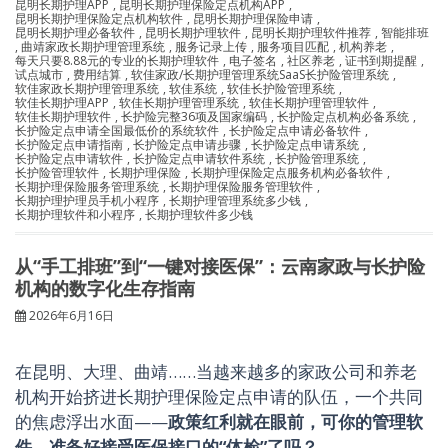
昆明长期护理APP
,
昆明长期护理保险定点机构APP
,
昆明长期护理保险定点机构软件
,
昆明长期护理保险申请
,
昆明长期护理必备软件
,
昆明长期护理软件
,
昆明长期护理软件推荐
,
智能排班
,
曲靖家政长期护理管理系统
,
服务记录上传
,
服务项目匹配
,
机构养老
,
每天只要8.88元的专业的长期护理软件
,
电子签名
,
社区养老
,
证书到期提醒
,
试点城市
,
费用结算
,
软佳家政/长期护理管理系统SaaS长护险管理系统
,
软佳家政长期护理管理系统
,
软佳系统
,
软佳长护险管理系统
,
软佳长期护理APP
,
软佳长期护理管理系统
,
软佳长期护理管理软件
,
软佳长期护理软件
,
长护险完整36项及国家编码
,
长护险定点机构必备系统
,
长护险定点申请全国最低价的系统软件
,
长护险定点申请必备软件
,
长护险定点申请指南
,
长护险定点申请步骤
,
长护险定点申请系统
,
长护险定点申请软件
,
长护险定点申请软件系统
,
长护险管理系统
,
长护险管理软件
,
长期护理保险
,
长期护理保险定点服务机构必备软件
,
长期护理保险服务管理系统
,
长期护理保险服务管理软件
,
长期护理护理员手机小程序
,
长期护理管理系统多少钱
,
长期护理软件和小程序
,
长期护理软件多少钱
从“手工排班”到“一键对接医保”：云南家政与长护险
机构的数字化生存指南
2026年6月16日
在昆明、大理、曲靖……当越来越多的家政公司和养老
机构开始挤进长期护理保险定点申请的队伍，一个共同
的焦虑浮出水面——
政策红利就在眼前，可你的管理软
件，准备好接受医保接口的“体检”了吗？