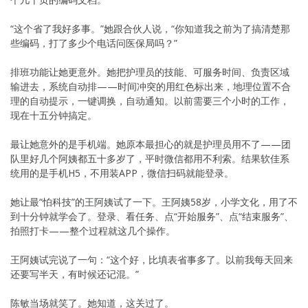
“这个省了我好多事。”她跟合伙人说，“你知道我之前为了搞清楚那
些编码，打了多少个电话问医保局吗？”
排班功能让她更意外。她把护理员的技能、可服务时间、负责区域
输进去，系统自动排——时间冲突的用红色标出来，地理位置不合
理的自动提示，一键调换，自动通知。以前需要三个小时的工作，
现在十五分钟搞定。
最让她意外的是手机端。她原本最担心的就是护理员用不了——团
队里好几个阿姨都五十多岁了，平时微信都用不利索。结果软佳系
统用的是手机H5，不用装APP，微信扫码就能登录。
她让最“怕科技”的王阿姨试了一下。王阿姨58岁，小学文化，用了不
到十分钟就学会了。登录、看任务、点“开始服务”、点“结束服务”、
拍照打卡——整个过程就这几个操作。
王阿姨试完说了一句：“这个好，比填表省事多了。以前我每天回来
还要写半天，有时候还记混。”
陈敏当场就笑了。她知道，这关过了。