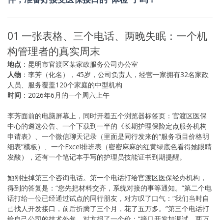
01 一张表格、三个电话、两晚失眠：一个机
构管理者的真实周末
地点
：昆明市官渡区某家政服务公司办公室
人物
：李芳（化名），45岁，公司负责人，经营一家拥有32名家政
人员、服务覆盖120个家庭的中型机构
时间
：2026年6月的一个周六上午
李芳面前的电脑屏幕上，同时开着五个浏览器标签页：官渡区医保
中心的遴选公告、一个下载到一半的《长期护理保险定点服务机构
申请表》、一个微信聊天记录（里面是同行发来的“服务项目价格明
细表”模板）、一个Excel排班表（密密麻麻的红黄绿底色看得她眼睛
发酸），还有一个笔记本手写的护理员技能证书到期提醒。
她刚挂掉第三个咨询电话。第一个电话打给官渡区医保经办机构，
得到的答复是：“您先把材料交齐，系统对接的事等通知。”第二个电
话打给一位已经通过试点的同行朋友，对方叹了口气：“我们当时自
己找人开发接口，前后折腾了三个月，花了五万多。”第三个电话打
给自己公司的技术外包，对方报了一个价：“接口开发加调试，两万