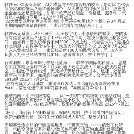
软佳 vs XX诊所管家：AI大模型与全链路合规的较量，您对比过XX诊
所管家和软佳吗？最终选择哪个，AI大模型在门诊的应用，您更看
重全面性还是实用性，如果一款产品功能全、价格低、服务快，您
会担心AI能力不足吗
2026年7月26日
"AI大模型选型究竟该看重功能全面还是实用贴合？我们在3个月试
用期内面临着诸多困扰。" 浙江杭州某连锁诊所IT […]
软佳vs无系统：从Excel手工到全数字化，小微诊所的蝶变，您的诊
所有信息系统吗？还是手工/Excel为主？每月在统计报表上花多少时
间，如果有一套系统年费不到2000，2周上线，您会尝试吗？最担心
什么问题，在数字化转型中，您最大的顾虑是什么
2026年7月25日
广东东莞南城街道，一家日接诊约100人的民营诊所，早上8点半，
负责人刘伟已经站在前台忙碌。患者排着队，护士在手 […]
行业洞察：东南亚医疗信息化蓝海——软佳的国际化轻骑兵，您是
否关注东南亚医疗市场？认为机会大还是挑战大？最大的挑战是什
么，中国医疗软件出海，您觉得优势是什么：成本、敏捷，还是贴
近新兴市场需求，如果您的诊所有跨境患者需求，会考虑多语言
SaaS吗
2026年7月24日
"曼谷有庞大人口基数，旅游医疗发达，但我们诊所管理还在用
Excel，信息化连中国5年前都不如。"泰国曼谷XX诊 […]
选型指南：用户权限策略——从"一刀切"到"精细化"的选型逻辑，您
的系统权限如何设计？是否满足最小权限，员工转岗、离职，权限
能及时回收吗，在HIS选型时，权限体系的权重有多高
2026年7月23
日
"杨明，我们新上的HIS系统，权限乱成粥！护士能看到全院病历，
收费员能改药价，实习生开的医嘱没人审核。整改又怕 […]
柬埔寨金边诊所的中国游客服务：中英柬三语 clinics 的数字化转
型，您的诊所是否有外籍/少数民族患者？语言沟通遇到过哪些问
题，如果一套系统支持中英柬三语，您会为跨境患者使用吗？最看