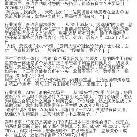
重哪方面，多语言功能对您的业务拓展，价值有多大？主要吸引
2026年7月22日
"陈医生，我的药，一天吃几次？"一位柬埔寨本地患者在金边XX国
际诊所柜台前，拿着中文处方，用高棉语问前台。 " […]
行业洞察：多语言需求爆发——从"锦上添花"到"必选项"的演进，您
的患者是否有语言多样性需求？当前如何解决，多语言功能对您选
型的影响有多大？是'必须'、'重要'还是'可有可无'，除了界面翻译，
您还希望哪些内容多语言化：病历、处方、语音叫号
2026年7月21
日
"大妈，您说啥？我听不懂。"云南大理XX社区诊所的护士小段，面
对一位白族老奶奶，一脸的无奈。 "段姑娘，我这个 […]
医生工作站一体化：告别"多个系统反复切"的噩梦，您的医生工作站
是整合一体还是多个系统拼接？单患者平均需要切换几次，切换系
统时，您最担心的是什么：学习成本、数据迁移，还是流程变化，
如果有一个工作台能整合所有业务，您最看重什么：数据聚合、操
作流
2026年7月20日
周三上午10点，浙江杭州XX医院心内科诊室里，主治医师李涛刚送
走第20位患者，额头上已冒出细密的汗珠。桌面上， […]
行业洞察：AI在门诊的落地场景——从"噱头"到"实用"的跨越，您用
过医疗AI产品吗？体验如何？是'有用'还是'噱头'，在门诊场景，您认
为AI最适合解决什么问题：用药安全、分诊导流，还是病历生成，AI
辅助诊断，您能接受最终责任在医生吗
2026年7月15日
"别家都说AI看病、AI写病历，我们用了三年AI，没觉得有多大用。
软佳的AI用药监测，是真能预警，不是花架子。 […]
选型指南：订阅还是买断？门诊系统成本与灵活性的博弈，您现在
的系统是买断还是订阅？哪个更划算，如果订阅制年费2000，买断
制5万，但功能一样，您会选哪个，在系统选型中，您最关心：成
本、自主权，还是持续更新
2026年7月14日