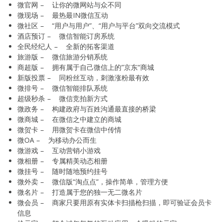
微官网 – 让你的微网站与众不同
微现场 – 最热最IN微信互动
微社区 – “用户与用户”、“用户与平台”双向交流模式
酒店预订 – 微信智能订房系统
全民经纪人 – 全新的拓客渠道
旅游版 – 微信旅游分销系统
商超版 – 拥有属于自己微信上的”京东“商城
新版投票 – 同粉丝互动，刺激涨粉最有效
微排号 – 微信智能排队系统
超级秒杀 – 微信竞拍新方式
微政务 – 构建政府与百姓沟通最直接的桥梁
微商城 – 在微信之中建立的商城
微贺卡 – 用微贺卡在微信中传情
微OA – 为移动办公而生
微游戏 – 互动营销小游戏
微相册 – 专属精美动态相册
微挂号 – 随时随地预约挂号
微外卖 – 微信版“淘点点”，操作简单，管理方便
微名片 – 打造属于您的独一无二微名片
微会员 – 商家只要用原有实体卡扫描枪扫描，即可验证会员卡
信息