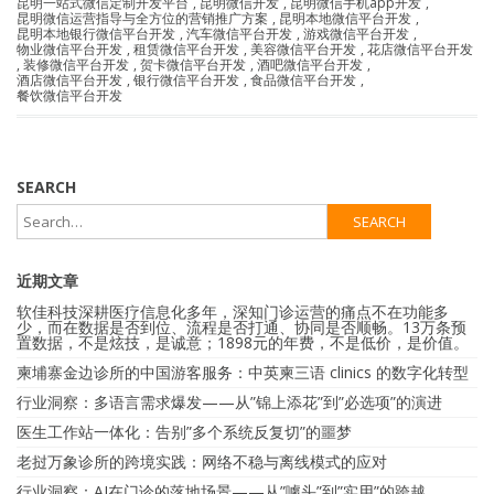
昆明一站式微信定制开发平台
,
昆明微信开发
,
昆明微信手机app开发
,
昆明微信运营指导与全方位的营销推广方案
,
昆明本地微信平台开发
,
昆明本地银行微信平台开发
,
汽车微信平台开发
,
游戏微信平台开发
,
物业微信平台开发
,
租赁微信平台开发
,
美容微信平台开发
,
花店微信平台开发
,
装修微信平台开发
,
贺卡微信平台开发
,
酒吧微信平台开发
,
酒店微信平台开发
,
银行微信平台开发
,
食品微信平台开发
,
餐饮微信平台开发
SEARCH
近期文章
软佳科技深耕医疗信息化多年，深知门诊运营的痛点不在功能多
少，而在数据是否到位、流程是否打通、协同是否顺畅。13万条预
置数据，不是炫技，是诚意；1898元的年费，不是低价，是价值。
柬埔寨金边诊所的中国游客服务：中英柬三语 clinics 的数字化转型
行业洞察：多语言需求爆发——从”锦上添花”到”必选项”的演进
医生工作站一体化：告别”多个系统反复切”的噩梦
老挝万象诊所的跨境实践：网络不稳与离线模式的应对
行业洞察：AI在门诊的落地场景——从”噱头”到”实用”的跨越