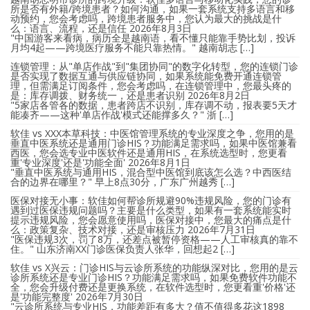
所是否有外籍/跨境患者？如何沟通，如果一套系统支持多语言和移
动预约，您会考虑吗，跨境患者服务中，您认为最大的挑战是什
么：语言、流程，还是信任
2026年8月3日
"中国游客来看病，病历全是越南语，看不懂只能靠手势比划，投诉
月均4起——跨境医疗服务不能只靠热情。" 越南胡志 […]
连锁管理：从"单店作战"到"集团协同"的数字化转型，您的连锁门诊
是否实现了数据互通与供应链协同，如果系统能免费开通连锁管
理，但需满足订阅条件，您会考虑吗，在连锁管理中，您最头疼的
是：库存调拨、财务统一，还是患者识别
2026年8月2日
"5家店各管各的数据，患者跨店不识别，库存调不动，报表要5天才
能凑齐——这种'单店作战'模式还能撑多久？" 浙 […]
软佳 vs XXX本草科技：中医馆管理系统的专业深度之争，您用的是
垂直中医系统还是通用门诊HIS？功能满足需求吗，如果中医馆兼看
西医，您会选专业中医软件还是通用HIS，在系统选型时，您更看
重'专业深度'还是'功能全面'
2026年8月1日
"垂直中医系统与通用HIS，混合型中医馆到底该怎么选？中西医结
合的边界在哪里？" 早上8点30分，广东广州越秀 […]
医保对接无小事：软佳如何帮诊所规避90%违规风险，您的门诊有
遇到过医保违规问题吗？主要是什么类型，如果有一套系统能实时
提示违规风险，您会愿意使用吗，医保对接中，您最大的痛点是什
么：政策复杂、技术对接，还是审核压力
2026年7月31日
"医保违规3次，罚了8万，还差点被暂停资格——人工审核真的靠不
住。" 山东济南XX门诊医保负责人张华，回想起2 […]
软佳 vs X兴云：门诊HIS与云诊所系统的功能纵深对比，您用的是云
诊所系统还是专业门诊HIS？功能满足需求吗，如果免费软件功能不
全，您会升级付费还是更换系统，在软件选型时，您更看重'价格'还
是'功能完整度'
2026年7月30日
"云诊所系统与专业HIS，功能差距有多大？值不值得多花这1898