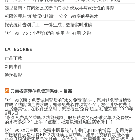
选型指南：订阅还是买断？门诊系统成本与灵活性的博弈
权限管理从”粗放”到”精细”：安全与效率的平衡术
报表统计告别手工：一键生成，数据实时准确
软佳 vs IMS：小型诊所的”够用”与”好用”之辩
CATEGORIES
作品下载
新闻事件
游玩摄影
云南省医院信息管理系统 – 最新
软佳 vs X康：免费试用背后的"永久免费"陷阱，您用过免费诊所软
件吗？功能满足需求吗，如果免费软件功能不全，您会升级付费还
是另选其他，在软件选型时，您更看重'免费'还是'功能完整'
2026年
8月6日
"永久免费真的香吗？功能残缺、服务缺失的代价谁买单？免费软件
的水有多深？" 上午10点整，福建泉州鲤城区某诊所 […]
软佳 vs XX云中医：免费中医系统与专业门诊HIS的博弈，您用免费
中医软件还是付费HIS？功能满足需求吗，如果免费软件功能不全，
您会升级付费还是另选其他，在选型时，您更看重'专业深度'还是'功