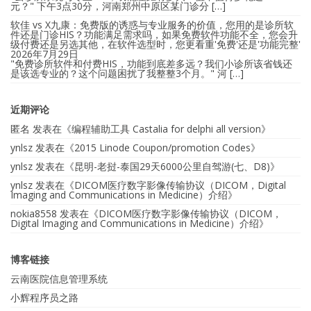
元？" 下午3点30分，河南郑州中原区某门诊分 […]
软佳 vs X九康：免费版的诱惑与专业服务的价值，您用的是诊所软
件还是门诊HIS？功能满足需求吗，如果免费软件功能不全，您会升
级付费还是另选其他，在软件选型时，您更看重'免费'还是'功能完整'
2026年7月29日
"免费诊所软件和付费HIS，功能到底差多远？我们小诊所该省钱还
是该选专业的？这个问题困扰了我整整3个月。" 河 […]
近期评论
匿名
发表在《
编程辅助工具 Castalia for delphi all version
》
ynlsz
发表在《
2015 Linode Coupon/promotion Codes
》
ynlsz
发表在《
昆明-老挝-泰国29天6000公里自驾游(七、D8)
》
ynlsz
发表在《
DICOM医疗数字影像传输协议（DICOM，Digital
Imaging and Communications in Medicine）介绍
》
nokia8558
发表在《
DICOM医疗数字影像传输协议（DICOM，
Digital Imaging and Communications in Medicine）介绍
》
博客链接
云南医院信息管理系统
小辉程序员之路