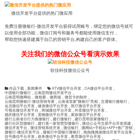
微信开发平台提供的热门微应用
免费注册微银行-微信开发平台获得试用账号，绑定您的微信号就可
以使用全部功能，微信订阅号和服务号都能使用微信支付，
帮助您快速搭建属于自己的营销平台,构建自己的客户群体。
关注我们的微信公众号看演示效果
软佳科技微信公众号
作品下载
,
新闻事件
KTV微信平台开发
,
OA微信平台开发
,
中国银行微银行
,
云南昆明微信开发平台
,
云南昆明微网站，微相册，微商城，微贺卡的制作
,
云南昆明微银行-微信营销专家
,
云南省首家“微银行”亮相
,
交通银行微银行
,
会员微信平台开发
,
健身微信平台开发
,
医疗微信平台开发
,
可视化微信开发平台
,
商城微信平台开发
,
外卖微信平台开发
,
婚庆微信平台开发
,
宠物微信平台开发
,
家政微信平台开发
,
建行云南省分行力推微银行
,
建行微银行
,
建行昆明首家微银行
,
建行社区型微银行
,
建行第一家智慧型微银行
,
微信公众号交易平台开发搭建
,
微信开发平台
,
微信营销系统开发
,
微信银行
,
微网站+手机站+APP+推广营销
,
微银行-微信开发平台
,
微银行中国银行微银行
,
拖拖拽拽做微信开发平台业务
,
挂号微信平台开发
,
政务微信平台开发
,
教育微信平台开发
,