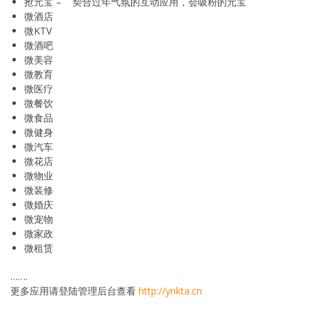
抢元宝 – 契合过年气氛的互动应用，会吸粉的元宝
微酒店
微KTV
微酒吧
微美容
微教育
微医疗
微餐饮
微食品
微健身
微汽车
微花店
微物业
微装修
微婚庆
微宠物
微家政
微租赁
…….
更多应用请登陆管理后台查看
http://ynkta.cn