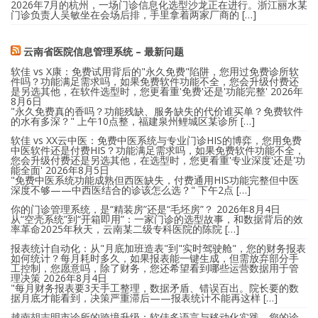
2026年7月的杭州，一场门诊信息化选型沙龙正在进行。浙江丽水某
门诊负责人吴敏坐在会场后排，手里拿着两家厂商的 […]
云南省医院信息管理系统 – 最新问题
软佳 vs X康：免费试用背后的"永久免费"陷阱，您用过免费诊所软
件吗？功能满足需求吗，如果免费软件功能不全，您会升级付费还
是另选其他，在软件选型时，您更看重'免费'还是'功能完整'
2026年
8月6日
"永久免费真的香吗？功能残缺、服务缺失的代价谁买单？免费软件
的水有多深？" 上午10点整，福建泉州鲤城区某诊所 […]
软佳 vs XX云中医：免费中医系统与专业门诊HIS的博弈，您用免费
中医软件还是付费HIS？功能满足需求吗，如果免费软件功能不全，
您会升级付费还是另选其他，在选型时，您更看重'专业深度'还是'功
能全面'
2026年8月5日
"免费中医系统功能成熟但西医缺失，付费通用HIS功能完整但中医
深度不够——中西医结合的诊该怎么选？" 下午2点 […]
你的门诊管理系统，是“精装房”还是“毛坯房”？
2026年8月4日
从“空壳系统”到“开箱即用”：一家门诊的选型故事，和数据背后的效
率革命2025年秋天，云南某二级专科医院的陈院 […]
报表统计自动化：从"月底加班造表"到"实时驾驶舱"，您的财务报表
如何统计？每月耗时多久，如果报表能一键生成，但需放弃部分手
工控制，您愿意吗，除了财务，您还希望看到哪些运营数据用于管
理决策
2026年8月4日
"每月财务报表要3天手工整理，数据矛盾、错误百出。院长要的数
据月底才能看到，决策严重滞后——报表统计不能再这样 […]
越南胡志明市诊所的跨境升级：软佳多语言与移动化实践，您的诊