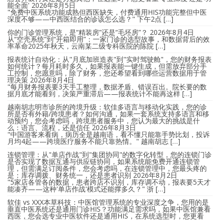
能全面'
2026年8月5日
"免费中医系统功能成熟但西医缺失，付费通用HIS功能完整但中医
深度不够——中西医结合的诊该怎么选？" 下午2点 […]
你的门诊管理系统，是“精装房”还是“毛坯房”？
2026年8月4日
从“空壳系统”到“开箱即用”：一家门诊的选型故事，和数据背后的效
率革命2025年秋天，云南某二级专科医院的陈院 […]
报表统计自动化：从"月底加班造表"到"实时驾驶舱"，您的财务报表
如何统计？每月耗时多久，如果报表能一键生成，但需放弃部分手
工控制，您愿意吗，除了财务，您还希望看到哪些运营数据用于管
理决策
2026年8月4日
"每月财务报表要3天手工整理，数据矛盾、错误百出。院长要的数
据月底才能看到，决策严重滞后——报表统计不能再这样 […]
越南胡志明市诊所的跨境升级：软佳多语言与移动化实践，您的诊
所是否有外籍/跨境患者？如何沟通，如果一套系统支持多语言和移
动预约，您会考虑吗，跨境患者服务中，您认为最大的挑战是什
么：语言、流程，还是信任
2026年8月3日
"中国游客来看病，病历全是越南语，看不懂只能靠手势比划，投诉
月均4起——跨境医疗服务不能只靠热情。" 越南胡志 […]
连锁管理：从"单店作战"到"集团协同"的数字化转型，您的连锁门诊
是否实现了数据互通与供应链协同，如果系统能免费开通连锁管
理，但需满足订阅条件，您会考虑吗，在连锁管理中，您最头疼的
是：库存调拨、财务统一，还是患者识别
2026年8月2日
"5家店各管各的数据，患者跨店不识别，库存调不动，报表要5天才
能凑齐——这种'单店作战'模式还能撑多久？" 浙 […]
软佳 vs XXX本草科技：中医馆管理系统的专业深度之争，您用的是
垂直中医系统还是通用门诊HIS？功能满足需求吗，如果中医馆兼看
西医，您会选专业中医软件还是通用HIS，在系统选型时，您更看