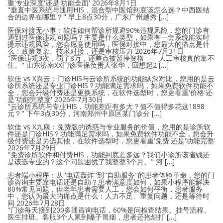
重'专业深度'还是'功能全面'
2026年8月1日
"垂直中医系统与通用HIS，混合型中医馆到底该怎么选？中西医结
合的边界在哪里？" 早上8点30分，广东广州越秀 […]
医保对接无小事：软佳如何帮诊所规避90%违规风险，您的门诊有
遇到过医保违规问题吗？主要是什么类型，如果有一套系统能实时
提示违规风险，您会愿意使用吗，医保对接中，您最大的痛点是什
么：政策复杂、技术对接，还是审核压力
2026年7月31日
"医保违规3次，罚了8万，还差点被暂停资格——人工审核真的靠不
住。" 山东济南XX门诊医保负责人张华，回想起2 […]
软佳 vs X兴云：门诊HIS与云诊所系统的功能纵深对比，您用的是云
诊所系统还是专业门诊HIS？功能满足需求吗，如果免费软件功能不
全，您会升级付费还是更换系统，在软件选型时，您更看重'价格'还
是'功能完整度'
2026年7月30日
"云诊所系统与专业HIS，功能差距有多大？值不值得多花这1898
元？" 下午3点30分，河南郑州中原区某门诊分 […]
软佳 vs X九康：免费版的诱惑与专业服务的价值，您用的是诊所软
件还是门诊HIS？功能满足需求吗，如果免费软件功能不全，您会升
级付费还是另选其他，在软件选型时，您更看重'免费'还是'功能完整'
2026年7月29日
"免费诊所软件和付费HIS，功能到底差多远？我们小诊所该省钱还
是该选专业的？这个问题困扰了我整整3个月。" 河 […]
患者端小程序：从"电话轰炸"到"自助服务"的患者体验革命，您的门
诊咨询主要靠电话还是自助？患者满意度如何，如果小程序能解决
80%常见问题，但老年患者需要人工，您会如何平衡，患者服务
中，您认为最大的痛点是什么：人力不足、重复问题，还是等待时
间
2026年7月28日
"门诊每天接到200多通咨询电话，60%是问检查结果、挂号流程、
医生排班。客服3个人累到嗓子冒烟，患者还抱怨打 […]