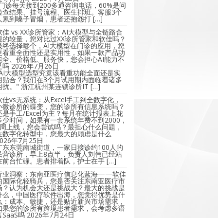
"门诊每天接到200多通咨询电话，60%是问
检查结果、挂号流程、医生排班。客服3个
人累到嗓子冒烟，患者还抱怨打 […]
软佳 vs XX诊所管家：AI大模型与全链路合
规的较量，您对比过XX诊所管家和软佳吗？
最终选择哪个，AI大模型在门诊的应用，您
更看重全面性还是实用性，如果一款产品功
能全、价格低、服务快，您会担心AI能力不
足吗
2026年7月26日
"AI大模型选型究竟该看重功能全面还是实
用贴合？我们在3个月试用期内面临着诸多
困扰。" 浙江杭州某连锁诊所IT […]
软佳vs无系统：从Excel手工到全数字化，
小微诊所的蝶变，您的诊所有信息系统吗？
还是手工/Excel为主？每月在统计报表上花
多少时间，如果有一套系统年费不到2000，
2周上线，您会尝试吗？最担心什么问题，
在数字化转型中，您最大的顾虑是什么
2026年7月25日
广东东莞南城街道，一家日接诊约100人的
民营诊所，早上8点半，负责人刘伟已经站
在前台忙碌。患者排着队，护士在手 […]
行业洞察：东南亚医疗信息化蓝海——软佳
的国际化轻骑兵，您是否关注东南亚医疗市
场？认为机会大还是挑战大？最大的挑战是
什么，中国医疗软件出海，您觉得优势是什
么：成本、敏捷，还是贴近新兴市场需求，
如果您的诊所有跨境患者需求，会考虑多语
言SaaS吗
2026年7月24日