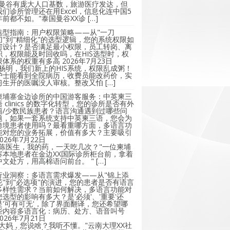
"曼谷有庞大人口基数，旅游医疗发达，但
我们诊所管理还在用Excel，信息化连中国5
年前都不如。"泰国曼谷XX诊 […]
选型指南：用户权限策略——从"一刀
切"到"精细化"的选型逻辑，您的系统权限如
何设计？是否满足最小权限，员工转岗、离
职，权限能及时回收吗，在HIS选型时，权
限体系的权重有多高
2026年7月23日
"杨明，我们新上的HIS系统，权限乱成粥！
护士能看到全院病历，收费员能改药价，实
习生开的医嘱没人审核。整改又怕 […]
柬埔寨金边诊所的中国游客服务：中英柬三
语 clinics 的数字化转型，您的诊所是否有外
籍/少数民族患者？语言沟通遇到过哪些问
题，如果一套系统支持中英柬三语，您会为
跨境患者使用吗？最看重哪方面，多语言功
能对您的业务拓展，价值有多大？主要吸引
2026年7月22日
"陈医生，我的药，一天吃几次？"一位柬埔
寨本地患者在金边XX国际诊所柜台前，拿着
中文处方，用高棉语问前台。 " […]
行业洞察：多语言需求爆发——从"锦上添
花"到"必选项"的演进，您的患者是否有语言
多样性需求？当前如何解决，多语言功能对
您选型的影响有多大？是'必须'、'重要'还
是'可有可无'，除了界面翻译，您还希望哪
些内容多语言化：病历、处方、语音叫号
2026年7月21日
"大妈，您说啥？我听不懂。"云南大理XX社