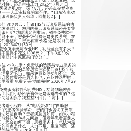
术对接，还是审核压力
2026年7月31日
"医保违规3次，罚了8万，还差点被暂停资
格——人工审核真的靠不住。" 山东济南XX
门诊医保负责人张华，回想起2 […]
软佳 vs X兴云：门诊HIS与云诊所系统的功
能纵深对比，您用的是云诊所系统还是专业
门诊HIS？功能满足需求吗，如果免费软件
功能不全，您会升级付费还是更换系统，在
软件选型时，您更看重'价格'还是'功能完整
'
2026年7月30日
"云诊所系统与专业HIS，功能差距有多大？
值不值得多花这1898元？" 下午3点30分，
河南郑州中原区某门诊分 […]
软佳 vs X九康：免费版的诱惑与专业服务的
价值，您用的是诊所软件还是门诊HIS？功
能满足需求吗，如果免费软件功能不全，您
会升级付费还是另选其他，在软件选型时，
您更看重'免费'还是'功能完整'
2026年7月29
日
"免费诊所软件和付费HIS，功能到底差多
远？我们小诊所该省钱还是该选专业的？这
个问题困扰了我整整3个月。" 河 […]
患者端小程序：从"电话轰炸"到"自助服
务"的患者体验革命，您的门诊咨询主要靠
电话还是自助？患者满意度如何，如果小程
序能解决80%常见问题，但老年患者需要人
工，您会如何平衡，患者服务中，您认为最
大的痛点是什么：人力不足、重复问题，还
是等待时间
2026年7月28日