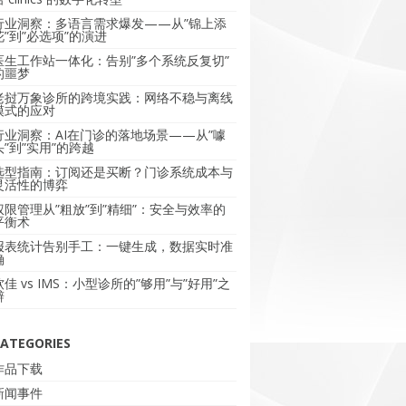
行业洞察：多语言需求爆发——从”锦上添
花”到”必选项”的演进
医生工作站一体化：告别”多个系统反复切”
的噩梦
老挝万象诊所的跨境实践：网络不稳与离线
模式的应对
行业洞察：AI在门诊的落地场景——从”噱
头”到”实用”的跨越
选型指南：订阅还是买断？门诊系统成本与
灵活性的博弈
权限管理从”粗放”到”精细”：安全与效率的
平衡术
报表统计告别手工：一键生成，数据实时准
确
软佳 vs IMS：小型诊所的”够用”与”好用”之
辩
ATEGORIES
作品下载
新闻事件