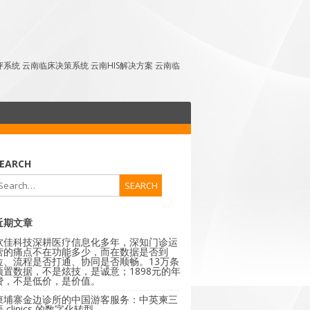
点评系统 云南临床决策系统 云南HIS解决方案 云南临
EARCH
近期文章
软佳科技深耕医疗信息化多年，深知门诊运
营的痛点不在功能多少，而在数据是否到
位、流程是否打通、协同是否顺畅。13万条
预置数据，不是炫技，是诚意；1898元的年
费，不是低价，是价值。
柬埔寨金边诊所的中国游客服务：中英柬三
 clinics 的数字化转型