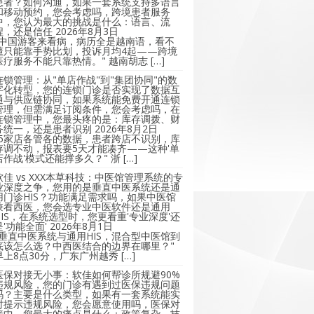
患者？如何沟通，如果一套系统支持多语言
和移动预约，您会考虑吗，跨境患者服务
中，您认为最大的挑战是什么：语言、流
程，还是信任
2026年8月3日
"中国游客来看病，病历全是越南语，看不
懂只能靠手势比划，投诉月均4起——跨境
医疗服务不能只靠热情。" 越南胡志 […]
连锁管理：从"单店作战"到"集团协同"的数
字化转型，您的连锁门诊是否实现了数据互
通与供应链协同，如果系统能免费开通连锁
管理，但需满足订阅条件，您会考虑吗，在
连锁管理中，您最头疼的是：库存调拨、财
务统一，还是患者识别
2026年8月2日
"5家店各管各的数据，患者跨店不识别，库
存调不动，报表要5天才能凑齐——这种'单
店作战'模式还能撑多久？" 浙 […]
软佳 vs XXX本草科技：中医馆管理系统的专
业深度之争，您用的是垂直中医系统还是通
用门诊HIS？功能满足需求吗，如果中医馆
兼看西医，您会选专业中医软件还是通用
HIS，在系统选型时，您更看重'专业深度'还
是'功能全面'
2026年8月1日
"垂直中医系统与通用HIS，混合型中医馆到
底该怎么选？中西医结合的边界在哪里？"
早上8点30分，广东广州越秀 […]
医保对接无小事：软佳如何帮诊所规避90%
违规风险，您的门诊有遇到过医保违规问题
吗？主要是什么类型，如果有一套系统能实
时提示违规风险，您会愿意使用吗，医保对
接中，您最大的痛点是什么：政策复杂、技