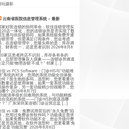
游玩摄影
云南省医院信息管理系统 – 最新
邻家好医连锁的协同革命：软佳连锁管理实
现20店一体化，您的连锁诊所是否实现了数
据互通与供应链协同，如果系统能免费开通
连锁管理，但需满足订阅条件，您会考虑
吗，在连锁管理中，您最头疼的是：库存调
拨、财务统一，还是患者识别
2026年8月8
日
"20家店患者跨店不识别，库存各有各的
账，总部管理像盲人摸象——连锁诊所难道
注定只能'物理连锁'不成？" 邻家 […]
软佳 vs PCS Software：门诊HIS与"功能堆
砌"系统的对决，您用的系统功能全但体验
如何？医生抱怨多吗，选型时，您更看重功
能数量还是使用体验，如果一套系统功能全
但操作复杂，另一套功能稍少但很顺手，您
选哪个
2026年8月7日
"功能清单很长但难用的系统，与功能精炼
贴合流程的系统——门诊HIS到底该选哪
个？" 广东深圳某连锁门诊运营总监 […]
软佳 vs X康：免费试用背后的"永久免费"陷
阱，您用过免费诊所软件吗？功能满足需求
吗，如果免费软件功能不全，您会升级付费
还是另选其他，在软件选型时，您更看重'免
费'还是'功能完整'
2026年8月6日