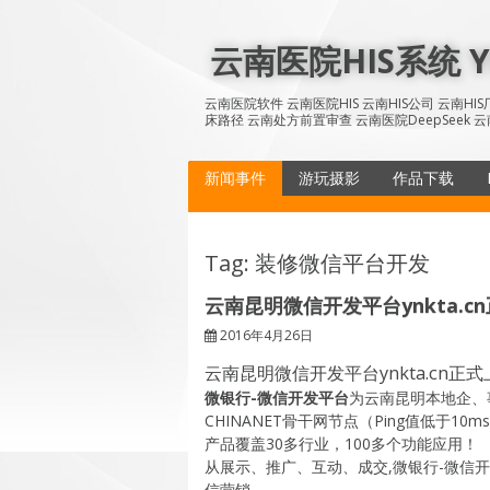
Skip
to
云南医院HIS系统 YN
content
云南医院软件 云南医院HIS 云南HIS公司 云南H
床路径 云南处方前置审查 云南医院DeepSeek 云
新闻事件
游玩摄影
作品下载
Tag: 装修微信平台开发
云南昆明微信开发平台ynkta.c
2016年4月26日
云南昆明微信开发平台ynkta.cn正
微银行-微信开发平台
为云南昆明本地企、
CHINANET骨干网节点（Ping值低于
产品覆盖30多行业，100多个功能应用！
从展示、推广、互动、成交,微银行-微信
信营销。