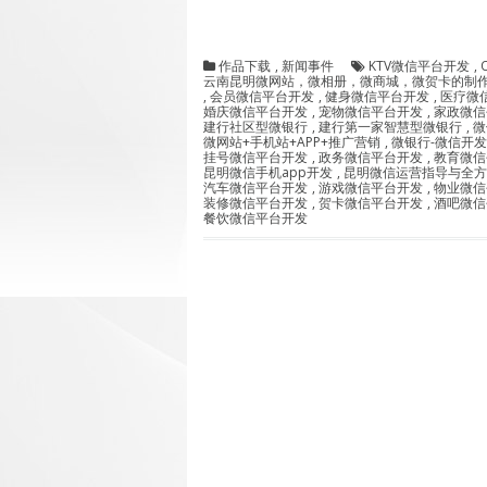
作品下载
,
新闻事件
KTV微信平台开发
,
云南昆明微网站，微相册，微商城，微贺卡的制
,
会员微信平台开发
,
健身微信平台开发
,
医疗微
婚庆微信平台开发
,
宠物微信平台开发
,
家政微信
建行社区型微银行
,
建行第一家智慧型微银行
,
微
微网站+手机站+APP+推广营销
,
微银行-微信开
挂号微信平台开发
,
政务微信平台开发
,
教育微信
昆明微信手机app开发
,
昆明微信运营指导与全方
汽车微信平台开发
,
游戏微信平台开发
,
物业微信
装修微信平台开发
,
贺卡微信平台开发
,
酒吧微信
餐饮微信平台开发