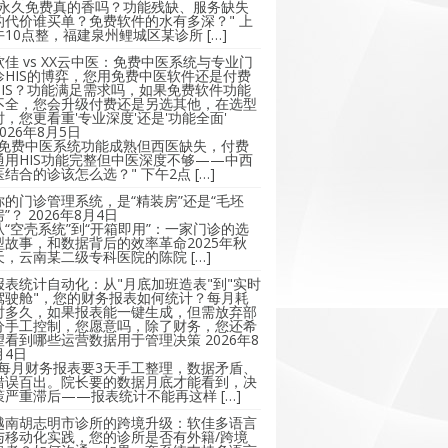
"永久免费真的香吗？功能残缺、服务缺失
的代价谁买单？免费软件的水有多深？" 上
午10点整，福建泉州鲤城区某诊所 […]
软佳 vs XX云中医：免费中医系统与专业门
诊HIS的博弈，您用免费中医软件还是付费
HIS？功能满足需求吗，如果免费软件功能
不全，您会升级付费还是另选其他，在选型
时，您更看重'专业深度'还是'功能全面'
2026年8月5日
"免费中医系统功能成熟但西医缺失，付费
通用HIS功能完整但中医深度不够——中西
医结合的诊该怎么选？" 下午2点 […]
你的门诊管理系统，是“精装房”还是“毛坯
房”？
2026年8月4日
从“空壳系统”到“开箱即用”：一家门诊的选
型故事，和数据背后的效率革命2025年秋
天，云南某二级专科医院的陈院 […]
报表统计自动化：从"月底加班造表"到"实时
驾驶舱"，您的财务报表如何统计？每月耗
时多久，如果报表能一键生成，但需放弃部
分手工控制，您愿意吗，除了财务，您还希
望看到哪些运营数据用于管理决策
2026年8
月4日
"每月财务报表要3天手工整理，数据矛盾、
错误百出。院长要的数据月底才能看到，决
策严重滞后——报表统计不能再这样 […]
越南胡志明市诊所的跨境升级：软佳多语言
与移动化实践，您的诊所是否有外籍/跨境