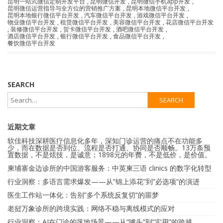
昆明一站式微信定制开发平台
,
昆明微信开发
,
昆明微信手机app开发
,
昆明微信运营指导与全方位的营销推广方案
,
昆明本地微信平台开发
,
昆明本地银行微信平台开发
,
汽车微信平台开发
,
游戏微信平台开发
,
物业微信平台开发
,
租赁微信平台开发
,
美容微信平台开发
,
花店微信平台开发
,
装修微信平台开发
,
贺卡微信平台开发
,
酒吧微信平台开发
,
酒店微信平台开发
,
银行微信平台开发
,
食品微信平台开发
,
餐饮微信平台开发
SEARCH
近期文章
软佳科技深耕医疗信息化多年，深知门诊运营的痛点不在功能多
少，而在数据是否到位、流程是否打通、协同是否顺畅。13万条预
置数据，不是炫技，是诚意；1898元的年费，不是低价，是价值。
柬埔寨金边诊所的中国游客服务：中英柬三语 clinics 的数字化转型
行业洞察：多语言需求爆发——从”锦上添花”到”必选项”的演进
医生工作站一体化：告别”多个系统反复切”的噩梦
老挝万象诊所的跨境实践：网络不稳与离线模式的应对
行业洞察：AI在门诊的落地场景——从”噱头”到”实用”的跨越