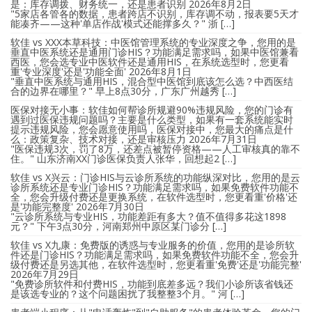
是：库存调拨、财务统一，还是患者识别
2026年8月2日
"5家店各管各的数据，患者跨店不识别，库存调不动，报表要5天才
能凑齐——这种'单店作战'模式还能撑多久？" 浙 […]
软佳 vs XXX本草科技：中医馆管理系统的专业深度之争，您用的是
垂直中医系统还是通用门诊HIS？功能满足需求吗，如果中医馆兼看
西医，您会选专业中医软件还是通用HIS，在系统选型时，您更看
重'专业深度'还是'功能全面'
2026年8月1日
"垂直中医系统与通用HIS，混合型中医馆到底该怎么选？中西医结
合的边界在哪里？" 早上8点30分，广东广州越秀 […]
医保对接无小事：软佳如何帮诊所规避90%违规风险，您的门诊有
遇到过医保违规问题吗？主要是什么类型，如果有一套系统能实时
提示违规风险，您会愿意使用吗，医保对接中，您最大的痛点是什
么：政策复杂、技术对接，还是审核压力
2026年7月31日
"医保违规3次，罚了8万，还差点被暂停资格——人工审核真的靠不
住。" 山东济南XX门诊医保负责人张华，回想起2 […]
软佳 vs X兴云：门诊HIS与云诊所系统的功能纵深对比，您用的是云
诊所系统还是专业门诊HIS？功能满足需求吗，如果免费软件功能不
全，您会升级付费还是更换系统，在软件选型时，您更看重'价格'还
是'功能完整度'
2026年7月30日
"云诊所系统与专业HIS，功能差距有多大？值不值得多花这1898
元？" 下午3点30分，河南郑州中原区某门诊分 […]
软佳 vs X九康：免费版的诱惑与专业服务的价值，您用的是诊所软
件还是门诊HIS？功能满足需求吗，如果免费软件功能不全，您会升
级付费还是另选其他，在软件选型时，您更看重'免费'还是'功能完整'
2026年7月29日
"免费诊所软件和付费HIS，功能到底差多远？我们小诊所该省钱还
是该选专业的？这个问题困扰了我整整3个月。" 河 […]