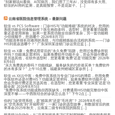
"别家都说AI看病、AI写病历，我们用了三年AI，没觉得有多大用。
软佳的AI用药监测，是真能预警，不是花架子。 […]
云南省医院信息管理系统 – 最新问题
软佳 vs PCS Software：门诊HIS与"功能堆砌"系统的对决，您用的
系统功能全但体验如何？医生抱怨多吗，选型时，您更看重功能数
量还是使用体验，如果一套系统功能全但操作复杂，另一套功能稍
少但很顺手，您选哪个
2026年8月7日
"功能清单很长但难用的系统，与功能精炼贴合流程的系统——门诊
HIS到底该选哪个？" 广东深圳某连锁门诊运营总监 […]
软佳 vs X康：免费试用背后的"永久免费"陷阱，您用过免费诊所软
件吗？功能满足需求吗，如果免费软件功能不全，您会升级付费还
是另选其他，在软件选型时，您更看重'免费'还是'功能完整'
2026年
8月6日
"永久免费真的香吗？功能残缺、服务缺失的代价谁买单？免费软件
的水有多深？" 上午10点整，福建泉州鲤城区某诊所 […]
软佳 vs XX云中医：免费中医系统与专业门诊HIS的博弈，您用免费
中医软件还是付费HIS？功能满足需求吗，如果免费软件功能不全，
您会升级付费还是另选其他，在选型时，您更看重'专业深度'还是'功
能全面'
2026年8月5日
"免费中医系统功能成熟但西医缺失，付费通用HIS功能完整但中医
深度不够——中西医结合的诊该怎么选？" 下午2点 […]
你的门诊管理系统，是“精装房”还是“毛坯房”？
2026年8月4日
从“空壳系统”到“开箱即用”：一家门诊的选型故事，和数据背后的效
率革命2025年秋天，云南某二级专科医院的陈院 […]
报表统计自动化：从"月底加班造表"到"实时驾驶舱"，您的财务报表