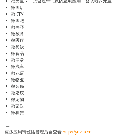
抢元宝 – 契合过年气氛的互动应用，会吸粉的元宝
微酒店
微KTV
微酒吧
微美容
微教育
微医疗
微餐饮
微食品
微健身
微汽车
微花店
微物业
微装修
微婚庆
微宠物
微家政
微租赁
…….
更多应用请登陆管理后台查看
http://ynkta.cn