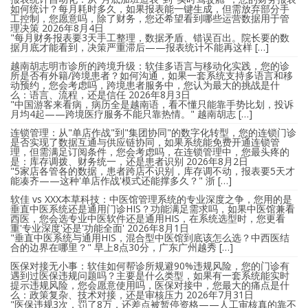
如何统计？每月耗时多久，如果报表能一键生成，但需放弃部分手
工控制，您愿意吗，除了财务，您还希望看到哪些运营数据用于管
理决策
2026年8月4日
"每月财务报表要3天手工整理，数据矛盾、错误百出。院长要的数
据月底才能看到，决策严重滞后——报表统计不能再这样 […]
越南胡志明市诊所的跨境升级：软佳多语言与移动化实践，您的诊
所是否有外籍/跨境患者？如何沟通，如果一套系统支持多语言和移
动预约，您会考虑吗，跨境患者服务中，您认为最大的挑战是什
么：语言、流程，还是信任
2026年8月3日
"中国游客来看病，病历全是越南语，看不懂只能靠手势比划，投诉
月均4起——跨境医疗服务不能只靠热情。" 越南胡志 […]
连锁管理：从"单店作战"到"集团协同"的数字化转型，您的连锁门诊
是否实现了数据互通与供应链协同，如果系统能免费开通连锁管
理，但需满足订阅条件，您会考虑吗，在连锁管理中，您最头疼的
是：库存调拨、财务统一，还是患者识别
2026年8月2日
"5家店各管各的数据，患者跨店不识别，库存调不动，报表要5天才
能凑齐——这种'单店作战'模式还能撑多久？" 浙 […]
软佳 vs XXX本草科技：中医馆管理系统的专业深度之争，您用的是
垂直中医系统还是通用门诊HIS？功能满足需求吗，如果中医馆兼看
西医，您会选专业中医软件还是通用HIS，在系统选型时，您更看
重'专业深度'还是'功能全面'
2026年8月1日
"垂直中医系统与通用HIS，混合型中医馆到底该怎么选？中西医结
合的边界在哪里？" 早上8点30分，广东广州越秀 […]
医保对接无小事：软佳如何帮诊所规避90%违规风险，您的门诊有
遇到过医保违规问题吗？主要是什么类型，如果有一套系统能实时
提示违规风险，您会愿意使用吗，医保对接中，您最大的痛点是什
么：政策复杂、技术对接，还是审核压力
2026年7月31日
"医保违规3次，罚了8万，还差点被暂停资格——人工审核真的靠不