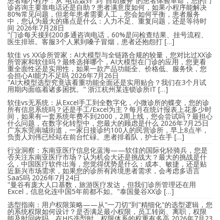
患者端小程序：从"电话轰炸"到"自助服务"的患者体验革命，您的门
诊咨询主要靠电话还是自助？患者满意度如何，如果小程序能解决
80%常见问题，但老年患者需要人工，您会如何平衡，患者服务
中，您认为最大的痛点是什么：人力不足、重复问题，还是等待时
间
2026年7月28日
"门诊每天接到200多通咨询电话，60%是问检查结果、挂号流程、
医生排班。客服3个人累到嗓子冒烟，患者还抱怨打 […]
软佳 vs XX诊所管家：AI大模型与全链路合规的较量，您对比过XX诊
所管家和软佳吗？最终选择哪个，AI大模型在门诊的应用，您更看
重全面性还是实用性，如果一款产品功能全、价格低、服务快，您
会担心AI能力不足吗
2026年7月26日
"AI大模型选型究竟该看重功能全面还是实用贴合？我们在3个月试
用期内面临着诸多困扰。" 浙江杭州某连锁诊所IT […]
软佳vs无系统：从Excel手工到全数字化，小微诊所的蝶变，您的诊
所有信息系统吗？还是手工/Excel为主？每月在统计报表上花多少时
间，如果有一套系统年费不到2000，2周上线，您会尝试吗？最担心
什么问题，在数字化转型中，您最大的顾虑是什么
2026年7月25日
广东东莞南城街道，一家日接诊约100人的民营诊所，早上8点半，
负责人刘伟已经站在前台忙碌。患者排着队，护士在手 […]
行业洞察：东南亚医疗信息化蓝海——软佳的国际化轻骑兵，您是
否关注东南亚医疗市场？认为机会大还是挑战大？最大的挑战是什
么，中国医疗软件出海，您觉得优势是什么：成本、敏捷，还是贴
近新兴市场需求，如果您的诊所有跨境患者需求，会考虑多语言
SaaS吗
2026年7月24日
"曼谷有庞大人口基数，旅游医疗发达，但我们诊所管理还在用
Excel，信息化连中国5年前都不如。"泰国曼谷XX诊 […]
选型指南：用户权限策略——从"一刀切"到"精细化"的选型逻辑，您
的系统权限如何设计？是否满足最小权限，员工转岗、离职，权限
能及时回收吗，在HIS选型时，权限体系的权重有多高
2026年7月23