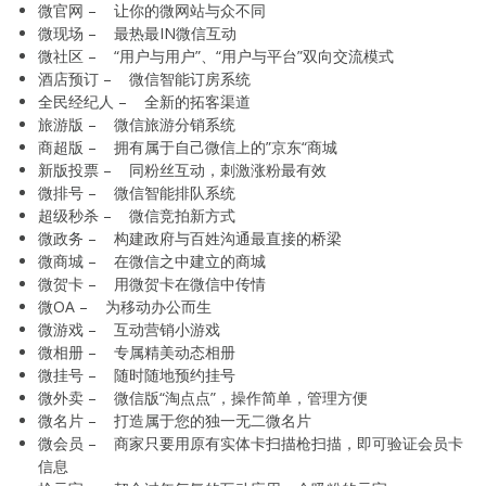
微官网 – 让你的微网站与众不同
微现场 – 最热最IN微信互动
微社区 – “用户与用户”、“用户与平台”双向交流模式
酒店预订 – 微信智能订房系统
全民经纪人 – 全新的拓客渠道
旅游版 – 微信旅游分销系统
商超版 – 拥有属于自己微信上的”京东“商城
新版投票 – 同粉丝互动，刺激涨粉最有效
微排号 – 微信智能排队系统
超级秒杀 – 微信竞拍新方式
微政务 – 构建政府与百姓沟通最直接的桥梁
微商城 – 在微信之中建立的商城
微贺卡 – 用微贺卡在微信中传情
微OA – 为移动办公而生
微游戏 – 互动营销小游戏
微相册 – 专属精美动态相册
微挂号 – 随时随地预约挂号
微外卖 – 微信版“淘点点”，操作简单，管理方便
微名片 – 打造属于您的独一无二微名片
微会员 – 商家只要用原有实体卡扫描枪扫描，即可验证会员卡
信息