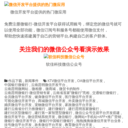
微信开发平台提供的热门微应用
免费注册微银行-微信开发平台获得试用账号，绑定您的微信号就可
以使用全部功能，微信订阅号和服务号都能使用微信支付，
帮助您快速搭建属于自己的营销平台,构建自己的客户群体。
关注我们的微信公众号看演示效果
软佳科技微信公众号
作品下载
,
新闻事件
KTV微信平台开发
,
OA微信平台开发
,
中国银行微银行
,
云南昆明微信开发平台
,
云南昆明微网站，微相册，微商城，微贺卡的制作
,
云南昆明微银行-微信营销专家
,
云南省首家“微银行”亮相
,
交通银行微银行
,
会员微信平台开发
,
健身微信平台开发
,
医疗微信平台开发
,
可视化微信开发平台
,
商城微信平台开发
,
外卖微信平台开发
,
婚庆微信平台开发
,
宠物微信平台开发
,
家政微信平台开发
,
建行云南省分行力推微银行
,
建行微银行
,
建行昆明首家微银行
,
建行社区型微银行
,
建行第一家智慧型微银行
,
微信公众号交易平台开发搭建
,
微信开发平台
,
微信营销系统开发
,
微信银行
,
微网站+手机站+APP+推广营销
,
微银行-微信开发平台
,
微银行中国银行微银行
,
拖拖拽拽做微信开发平台业务
,
挂号微信平台开发
,
政务微信平台开发
,
教育微信平台开发
,