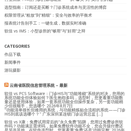
选型指南：订阅还是买断？门诊系统成本与灵活性的博弈
权限管理从”粗放”到”精细”：安全与效率的平衡术
报表统计告别手工：一键生成，数据实时准确
软佳 vs IMS：小型诊所的”够用”与”好用”之辩
CATEGORIES
作品下载
新闻事件
游玩摄影
云南省医院信息管理系统 – 最新
软佳 vs PCS Software：门诊HIS与"功能堆砌"系统的对决，您用的
系统功能全但体验如何？医生抱怨多吗，选型时，您更看重功能数
量还是使用体验，如果一套系统功能全但操作复杂，另一套功能稍
少但很顺手，您选哪个
2026年8月7日
"功能清单很长但难用的系统，与功能精炼贴合流程的系统——门诊
HIS到底该选哪个？" 广东深圳某连锁门诊运营总监 […]
软佳 vs X康：免费试用背后的"永久免费"陷阱，您用过免费诊所软
件吗？功能满足需求吗，如果免费软件功能不全，您会升级付费还
是另选其他，在软件选型时，您更看重'免费'还是'功能完整'
2026年