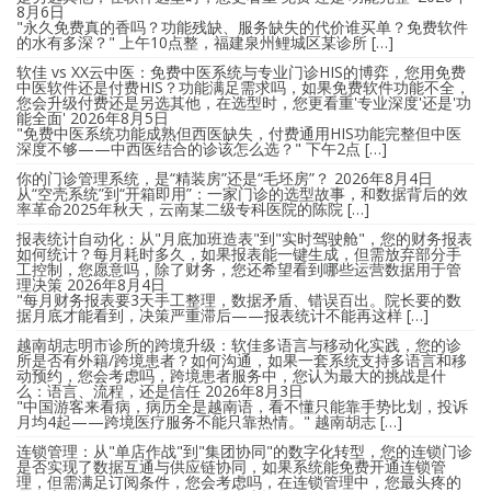
8月6日
"永久免费真的香吗？功能残缺、服务缺失的代价谁买单？免费软件
的水有多深？" 上午10点整，福建泉州鲤城区某诊所 […]
软佳 vs XX云中医：免费中医系统与专业门诊HIS的博弈，您用免费
中医软件还是付费HIS？功能满足需求吗，如果免费软件功能不全，
您会升级付费还是另选其他，在选型时，您更看重'专业深度'还是'功
能全面'
2026年8月5日
"免费中医系统功能成熟但西医缺失，付费通用HIS功能完整但中医
深度不够——中西医结合的诊该怎么选？" 下午2点 […]
你的门诊管理系统，是“精装房”还是“毛坯房”？
2026年8月4日
从“空壳系统”到“开箱即用”：一家门诊的选型故事，和数据背后的效
率革命2025年秋天，云南某二级专科医院的陈院 […]
报表统计自动化：从"月底加班造表"到"实时驾驶舱"，您的财务报表
如何统计？每月耗时多久，如果报表能一键生成，但需放弃部分手
工控制，您愿意吗，除了财务，您还希望看到哪些运营数据用于管
理决策
2026年8月4日
"每月财务报表要3天手工整理，数据矛盾、错误百出。院长要的数
据月底才能看到，决策严重滞后——报表统计不能再这样 […]
越南胡志明市诊所的跨境升级：软佳多语言与移动化实践，您的诊
所是否有外籍/跨境患者？如何沟通，如果一套系统支持多语言和移
动预约，您会考虑吗，跨境患者服务中，您认为最大的挑战是什
么：语言、流程，还是信任
2026年8月3日
"中国游客来看病，病历全是越南语，看不懂只能靠手势比划，投诉
月均4起——跨境医疗服务不能只靠热情。" 越南胡志 […]
连锁管理：从"单店作战"到"集团协同"的数字化转型，您的连锁门诊
是否实现了数据互通与供应链协同，如果系统能免费开通连锁管
理，但需满足订阅条件，您会考虑吗，在连锁管理中，您最头疼的