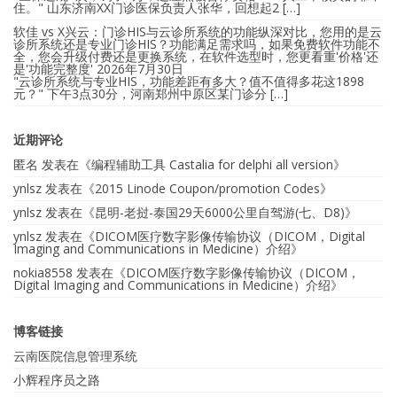
住。" 山东济南XX门诊医保负责人张华，回想起2 […]
软佳 vs X兴云：门诊HIS与云诊所系统的功能纵深对比，您用的是云
诊所系统还是专业门诊HIS？功能满足需求吗，如果免费软件功能不
全，您会升级付费还是更换系统，在软件选型时，您更看重'价格'还
是'功能完整度'
2026年7月30日
"云诊所系统与专业HIS，功能差距有多大？值不值得多花这1898
元？" 下午3点30分，河南郑州中原区某门诊分 […]
近期评论
匿名
发表在《
编程辅助工具 Castalia for delphi all version
》
ynlsz
发表在《
2015 Linode Coupon/promotion Codes
》
ynlsz
发表在《
昆明-老挝-泰国29天6000公里自驾游(七、D8)
》
ynlsz
发表在《
DICOM医疗数字影像传输协议（DICOM，Digital
Imaging and Communications in Medicine）介绍
》
nokia8558
发表在《
DICOM医疗数字影像传输协议（DICOM，
Digital Imaging and Communications in Medicine）介绍
》
博客链接
云南医院信息管理系统
小辉程序员之路