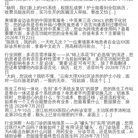
日
"杨明，我们新上的HIS系统，权限乱成粥！护士能看到全院病历，
收费员能改药价，实习生开的医嘱没人审核。整改又怕 […]
柬埔寨金边诊所的中国游客服务：中英柬三语 clinics 的数字化转
型，您的诊所是否有外籍/少数民族患者？语言沟通遇到过哪些问
题，如果一套系统支持中英柬三语，您会为跨境患者使用吗？最看
重哪方面，多语言功能对您的业务拓展，价值有多大？主要吸引
2026年7月22日
"陈医生，我的药，一天吃几次？"一位柬埔寨本地患者在金边XX国
际诊所柜台前，拿着中文处方，用高棉语问前台。 " […]
行业洞察：多语言需求爆发——从"锦上添花"到"必选项"的演进，您
的患者是否有语言多样性需求？当前如何解决，多语言功能对您选
型的影响有多大？是'必须'、'重要'还是'可有可无'，除了界面翻译，
您还希望哪些内容多语言化：病历、处方、语音叫号
2026年7月21
日
"大妈，您说啥？我听不懂。"云南大理XX社区诊所的护士小段，面
对一位白族老奶奶，一脸的无奈。 "段姑娘，我这个 […]
医生工作站一体化：告别"多个系统反复切"的噩梦，您的医生工作站
是整合一体还是多个系统拼接？单患者平均需要切换几次，切换系
统时，您最担心的是什么：学习成本、数据迁移，还是流程变化，
如果有一个工作台能整合所有业务，您最看重什么：数据聚合、操
作流
2026年7月20日
周三上午10点，浙江杭州XX医院心内科诊室里，主治医师李涛刚送
走第20位患者，额头上已冒出细密的汗珠。桌面上， […]
行业洞察：AI在门诊的落地场景——从"噱头"到"实用"的跨越，您用
过医疗AI产品吗？体验如何？是'有用'还是'噱头'，在门诊场景，您认
为AI最适合解决什么问题：用药安全、分诊导流，还是病历生成，AI
辅助诊断，您能接受最终责任在医生吗
2026年7月15日