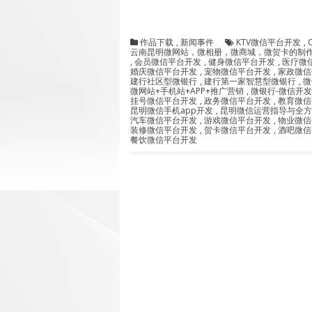
作品下载
,
新闻事件
KTV微信平台开发
,
云南昆明微网站，微相册，微商城，微贺卡的制
,
会员微信平台开发
,
健身微信平台开发
,
医疗微
婚庆微信平台开发
,
宠物微信平台开发
,
家政微信
建行社区型微银行
,
建行第一家智慧型微银行
,
微
微网站+手机站+APP+推广营销
,
微银行-微信开
挂号微信平台开发
,
政务微信平台开发
,
教育微信
昆明微信手机app开发
,
昆明微信运营指导与全方
汽车微信平台开发
,
游戏微信平台开发
,
物业微信
装修微信平台开发
,
贺卡微信平台开发
,
酒吧微信
餐饮微信平台开发