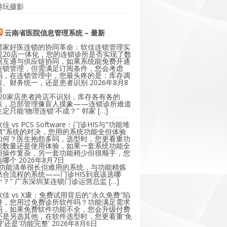
游玩摄影
云南省医院信息管理系统 – 最新
邻家好医连锁的协同革命：软佳连锁管理实
现20店一体化，您的连锁诊所是否实现了数
据互通与供应链协同，如果系统能免费开通
连锁管理，但需满足订阅条件，您会考虑
吗，在连锁管理中，您最头疼的是：库存调
拨、财务统一，还是患者识别
2026年8月8
日
"20家店患者跨店不识别，库存各有各的
账，总部管理像盲人摸象——连锁诊所难道
注定只能'物理连锁'不成？" 邻家 […]
软佳 vs PCS Software：门诊HIS与"功能堆
砌"系统的对决，您用的系统功能全但体验
如何？医生抱怨多吗，选型时，您更看重功
能数量还是使用体验，如果一套系统功能全
但操作复杂，另一套功能稍少但很顺手，您
选哪个
2026年8月7日
"功能清单很长但难用的系统，与功能精炼
贴合流程的系统——门诊HIS到底该选哪
个？" 广东深圳某连锁门诊运营总监 […]
软佳 vs X康：免费试用背后的"永久免费"陷
阱，您用过免费诊所软件吗？功能满足需求
吗，如果免费软件功能不全，您会升级付费
还是另选其他，在软件选型时，您更看重'免
费'还是'功能完整'
2026年8月6日