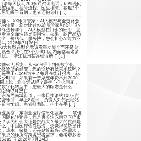
"门诊每天接到200多通咨询电话，60%是问
检查结果、挂号流程、医生排班。客服3个
人累到嗓子冒烟，患者还抱怨打 […]
软佳 vs XX诊所管家：AI大模型与全链路合
规的较量，您对比过XX诊所管家和软佳吗？
最终选择哪个，AI大模型在门诊的应用，您
更看重全面性还是实用性，如果一款产品功
能全、价格低、服务快，您会担心AI能力不
足吗
2026年7月26日
"AI大模型选型究竟该看重功能全面还是实
用贴合？我们在3个月试用期内面临着诸多
困扰。" 浙江杭州某连锁诊所IT […]
软佳vs无系统：从Excel手工到全数字化，
小微诊所的蝶变，您的诊所有信息系统吗？
还是手工/Excel为主？每月在统计报表上花
多少时间，如果有一套系统年费不到2000，
2周上线，您会尝试吗？最担心什么问题，
在数字化转型中，您最大的顾虑是什么
2026年7月25日
广东东莞南城街道，一家日接诊约100人的
民营诊所，早上8点半，负责人刘伟已经站
在前台忙碌。患者排着队，护士在手 […]
行业洞察：东南亚医疗信息化蓝海——软佳
的国际化轻骑兵，您是否关注东南亚医疗市
场？认为机会大还是挑战大？最大的挑战是
什么，中国医疗软件出海，您觉得优势是什
么：成本、敏捷，还是贴近新兴市场需求，
如果您的诊所有跨境患者需求，会考虑多语
言SaaS吗
2026年7月24日