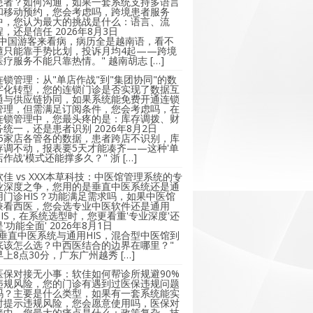
患者？如何沟通，如果一套系统支持多语言
和移动预约，您会考虑吗，跨境患者服务
中，您认为最大的挑战是什么：语言、流
程，还是信任
2026年8月3日
"中国游客来看病，病历全是越南语，看不
懂只能靠手势比划，投诉月均4起——跨境
医疗服务不能只靠热情。" 越南胡志 […]
连锁管理：从"单店作战"到"集团协同"的数
字化转型，您的连锁门诊是否实现了数据互
通与供应链协同，如果系统能免费开通连锁
管理，但需满足订阅条件，您会考虑吗，在
连锁管理中，您最头疼的是：库存调拨、财
务统一，还是患者识别
2026年8月2日
"5家店各管各的数据，患者跨店不识别，库
存调不动，报表要5天才能凑齐——这种'单
店作战'模式还能撑多久？" 浙 […]
软佳 vs XXX本草科技：中医馆管理系统的专
业深度之争，您用的是垂直中医系统还是通
用门诊HIS？功能满足需求吗，如果中医馆
兼看西医，您会选专业中医软件还是通用
HIS，在系统选型时，您更看重'专业深度'还
是'功能全面'
2026年8月1日
"垂直中医系统与通用HIS，混合型中医馆到
底该怎么选？中西医结合的边界在哪里？"
早上8点30分，广东广州越秀 […]
医保对接无小事：软佳如何帮诊所规避90%
违规风险，您的门诊有遇到过医保违规问题
吗？主要是什么类型，如果有一套系统能实
时提示违规风险，您会愿意使用吗，医保对
接中，您最大的痛点是什么：政策复杂、技