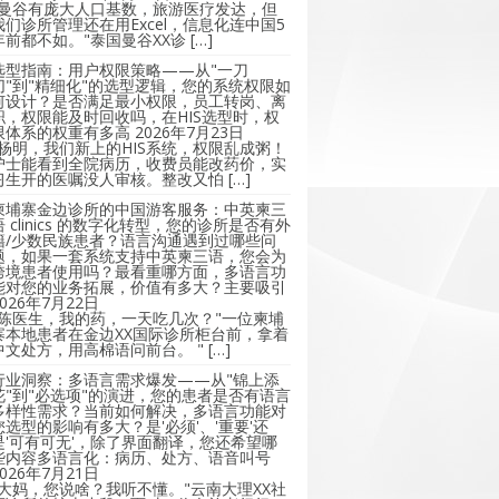
"曼谷有庞大人口基数，旅游医疗发达，但
我们诊所管理还在用Excel，信息化连中国5
年前都不如。"泰国曼谷XX诊 […]
选型指南：用户权限策略——从"一刀
切"到"精细化"的选型逻辑，您的系统权限如
何设计？是否满足最小权限，员工转岗、离
职，权限能及时回收吗，在HIS选型时，权
限体系的权重有多高
2026年7月23日
"杨明，我们新上的HIS系统，权限乱成粥！
护士能看到全院病历，收费员能改药价，实
习生开的医嘱没人审核。整改又怕 […]
柬埔寨金边诊所的中国游客服务：中英柬三
语 clinics 的数字化转型，您的诊所是否有外
籍/少数民族患者？语言沟通遇到过哪些问
题，如果一套系统支持中英柬三语，您会为
跨境患者使用吗？最看重哪方面，多语言功
能对您的业务拓展，价值有多大？主要吸引
2026年7月22日
"陈医生，我的药，一天吃几次？"一位柬埔
寨本地患者在金边XX国际诊所柜台前，拿着
中文处方，用高棉语问前台。 " […]
行业洞察：多语言需求爆发——从"锦上添
花"到"必选项"的演进，您的患者是否有语言
多样性需求？当前如何解决，多语言功能对
您选型的影响有多大？是'必须'、'重要'还
是'可有可无'，除了界面翻译，您还希望哪
些内容多语言化：病历、处方、语音叫号
2026年7月21日
"大妈，您说啥？我听不懂。"云南大理XX社