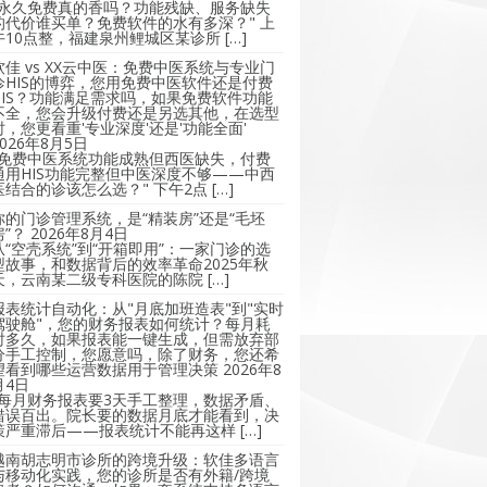
"永久免费真的香吗？功能残缺、服务缺失
的代价谁买单？免费软件的水有多深？" 上
午10点整，福建泉州鲤城区某诊所 […]
软佳 vs XX云中医：免费中医系统与专业门
诊HIS的博弈，您用免费中医软件还是付费
HIS？功能满足需求吗，如果免费软件功能
不全，您会升级付费还是另选其他，在选型
时，您更看重'专业深度'还是'功能全面'
2026年8月5日
"免费中医系统功能成熟但西医缺失，付费
通用HIS功能完整但中医深度不够——中西
医结合的诊该怎么选？" 下午2点 […]
你的门诊管理系统，是“精装房”还是“毛坯
房”？
2026年8月4日
从“空壳系统”到“开箱即用”：一家门诊的选
型故事，和数据背后的效率革命2025年秋
天，云南某二级专科医院的陈院 […]
报表统计自动化：从"月底加班造表"到"实时
驾驶舱"，您的财务报表如何统计？每月耗
时多久，如果报表能一键生成，但需放弃部
分手工控制，您愿意吗，除了财务，您还希
望看到哪些运营数据用于管理决策
2026年8
月4日
"每月财务报表要3天手工整理，数据矛盾、
错误百出。院长要的数据月底才能看到，决
策严重滞后——报表统计不能再这样 […]
越南胡志明市诊所的跨境升级：软佳多语言
与移动化实践，您的诊所是否有外籍/跨境