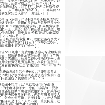
术对接，还是审核压力
2026年7月31日
"医保违规3次，罚了8万，还差点被暂停资
格——人工审核真的靠不住。" 山东济南XX
门诊医保负责人张华，回想起2 […]
软佳 vs X兴云：门诊HIS与云诊所系统的功
能纵深对比，您用的是云诊所系统还是专业
门诊HIS？功能满足需求吗，如果免费软件
功能不全，您会升级付费还是更换系统，在
软件选型时，您更看重'价格'还是'功能完整
'
2026年7月30日
"云诊所系统与专业HIS，功能差距有多大？
值不值得多花这1898元？" 下午3点30分，
河南郑州中原区某门诊分 […]
软佳 vs X九康：免费版的诱惑与专业服务的
价值，您用的是诊所软件还是门诊HIS？功
能满足需求吗，如果免费软件功能不全，您
会升级付费还是另选其他，在软件选型时，
您更看重'免费'还是'功能完整'
2026年7月29
日
"免费诊所软件和付费HIS，功能到底差多
远？我们小诊所该省钱还是该选专业的？这
个问题困扰了我整整3个月。" 河 […]
患者端小程序：从"电话轰炸"到"自助服
务"的患者体验革命，您的门诊咨询主要靠
电话还是自助？患者满意度如何，如果小程
序能解决80%常见问题，但老年患者需要人
工，您会如何平衡，患者服务中，您认为最
大的痛点是什么：人力不足、重复问题，还
是等待时间
2026年7月28日