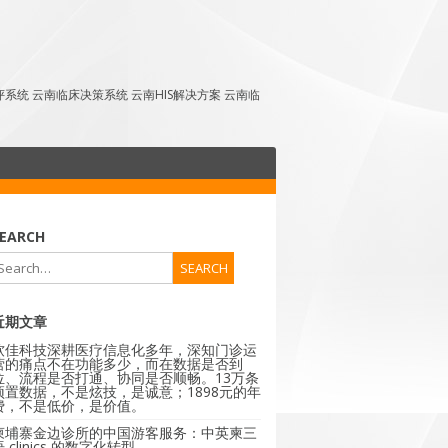
点评系统 云南临床决策系统 云南HIS解决方案 云南临
EARCH
近期文章
软佳科技深耕医疗信息化多年，深知门诊运
营的痛点不在功能多少，而在数据是否到
位、流程是否打通、协同是否顺畅。13万条
预置数据，不是炫技，是诚意；1898元的年
费，不是低价，是价值。
柬埔寨金边诊所的中国游客服务：中英柬三
 clinics 的数字化转型