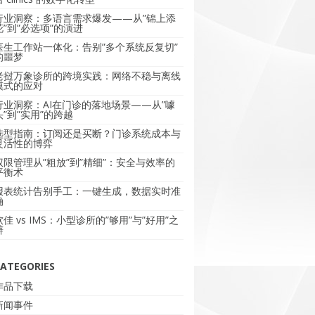
行业洞察：多语言需求爆发——从”锦上添
花”到”必选项”的演进
医生工作站一体化：告别”多个系统反复切”
的噩梦
老挝万象诊所的跨境实践：网络不稳与离线
模式的应对
行业洞察：AI在门诊的落地场景——从”噱
头”到”实用”的跨越
选型指南：订阅还是买断？门诊系统成本与
灵活性的博弈
权限管理从”粗放”到”精细”：安全与效率的
平衡术
报表统计告别手工：一键生成，数据实时准
确
软佳 vs IMS：小型诊所的”够用”与”好用”之
辩
ATEGORIES
作品下载
新闻事件