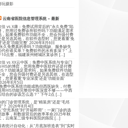
游玩摄影
云南省医院信息管理系统 – 最新
软佳 vs X康：免费试用背后的"永久免费"陷
阱，您用过免费诊所软件吗？功能满足需求
吗，如果免费软件功能不全，您会升级付费
还是另选其他，在软件选型时，您更看重'免
费'还是'功能完整'
2026年8月6日
"永久免费真的香吗？功能残缺、服务缺失
的代价谁买单？免费软件的水有多深？" 上
午10点整，福建泉州鲤城区某诊所 […]
软佳 vs XX云中医：免费中医系统与专业门
诊HIS的博弈，您用免费中医软件还是付费
HIS？功能满足需求吗，如果免费软件功能
不全，您会升级付费还是另选其他，在选型
时，您更看重'专业深度'还是'功能全面'
2026年8月5日
"免费中医系统功能成熟但西医缺失，付费
通用HIS功能完整但中医深度不够——中西
医结合的诊该怎么选？" 下午2点 […]
你的门诊管理系统，是“精装房”还是“毛坯
房”？
2026年8月4日
从“空壳系统”到“开箱即用”：一家门诊的选
型故事，和数据背后的效率革命2025年秋
天，云南某二级专科医院的陈院 […]
报表统计自动化：从"月底加班造表"到"实时