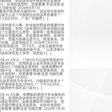
兼看西医，您会选专业中医软件还是通用
HIS，在系统选型时，您更看重'专业深度'还
是'功能全面'
2026年8月1日
"垂直中医系统与通用HIS，混合型中医馆到
底该怎么选？中西医结合的边界在哪里？"
早上8点30分，广东广州越秀 […]
医保对接无小事：软佳如何帮诊所规避90%
违规风险，您的门诊有遇到过医保违规问题
吗？主要是什么类型，如果有一套系统能实
时提示违规风险，您会愿意使用吗，医保对
接中，您最大的痛点是什么：政策复杂、技
术对接，还是审核压力
2026年7月31日
"医保违规3次，罚了8万，还差点被暂停资
格——人工审核真的靠不住。" 山东济南XX
门诊医保负责人张华，回想起2 […]
软佳 vs X兴云：门诊HIS与云诊所系统的功
能纵深对比，您用的是云诊所系统还是专业
门诊HIS？功能满足需求吗，如果免费软件
功能不全，您会升级付费还是更换系统，在
软件选型时，您更看重'价格'还是'功能完整
'
2026年7月30日
"云诊所系统与专业HIS，功能差距有多大？
值不值得多花这1898元？" 下午3点30分，
河南郑州中原区某门诊分 […]
软佳 vs X九康：免费版的诱惑与专业服务的
价值，您用的是诊所软件还是门诊HIS？功
能满足需求吗，如果免费软件功能不全，您
会升级付费还是另选其他，在软件选型时，
您更看重'免费'还是'功能完整'
2026年7月29
日