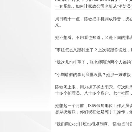
一套系统，如何让家政公司老板从“消防员
周日晚十一点，陈敏把手机调成静音，扔
来。
她不想看。不用看也知道，又是下周的排
“李姐怎么又跟我重了？上次就跟你说过，
“我这儿也排重了，张老师那边两个人都约
“小刘请假的事到底批没批？她那一摊谁接
陈敏闭上眼，用力揉了揉太阳穴。每次到
十多个护理员、八十多个客户、七个社区
她想起三个月前，区医保局那位工作人员
息系统这块，你们现在还是纯手工操作，这
“我们用Excel排班也很规范啊。”陈敏当