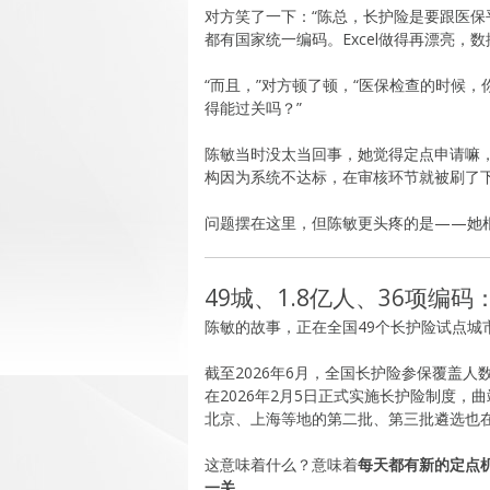
对方笑了一下：“陈总，长护险是要跟医
都有国家统一编码。Excel做得再漂亮，数
“而且，”对方顿了顿，“医保检查的时候，
得能过关吗？”
陈敏当时没太当回事，她觉得定点申请嘛
构因为系统不达标，在审核环节就被刷了
问题摆在这里，但陈敏更头疼的是——她
49城、1.8亿人、36项编
陈敏的故事，正在全国49个长护险试点城
截至2026年6月，全国长护险参保覆盖人
在2026年2月5日正式实施长护险制度
北京、上海等地的第二批、第三批遴选也
这意味着什么？意味着
每天都有新的定点
一关
。