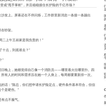
”变成“甩手掌柜”，并且稳稳接住长护险的千亿市场？
在沙发上。屏幕还在不停闪烁，工作群里新消息一条接一条蹦出
班在吵架。
周二上午王叔家是我负责的！”
了十点，到底谁去？”
？”
周日晚上，她都觉得自己像一个消防员——哪里着火往哪里扑。四
，所有人的时间和需求压在她一个人身上，每周都要重新排一次。
说的话：“陈总，你们想申请长护险定点，硬件条件基本符合，但信
个是硬伤。”
C
时还有点不服气。