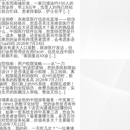
广东东莞南城街道，一家日接诊约100人的
民营诊所，早上8点半，负责人刘伟已经站
在前台忙碌。患者排着队，护士在手 […]
行业洞察：东南亚医疗信息化蓝海——软佳
的国际化轻骑兵，您是否关注东南亚医疗市
场？认为机会大还是挑战大？最大的挑战是
什么，中国医疗软件出海，您觉得优势是什
么：成本、敏捷，还是贴近新兴市场需求，
如果您的诊所有跨境患者需求，会考虑多语
言SaaS吗
2026年7月24日
"曼谷有庞大人口基数，旅游医疗发达，但
我们诊所管理还在用Excel，信息化连中国5
年前都不如。"泰国曼谷XX诊 […]
选型指南：用户权限策略——从"一刀
切"到"精细化"的选型逻辑，您的系统权限如
何设计？是否满足最小权限，员工转岗、离
职，权限能及时回收吗，在HIS选型时，权
限体系的权重有多高
2026年7月23日
"杨明，我们新上的HIS系统，权限乱成粥！
护士能看到全院病历，收费员能改药价，实
习生开的医嘱没人审核。整改又怕 […]
柬埔寨金边诊所的中国游客服务：中英柬三
语 clinics 的数字化转型，您的诊所是否有外
籍/少数民族患者？语言沟通遇到过哪些问
题，如果一套系统支持中英柬三语，您会为
跨境患者使用吗？最看重哪方面，多语言功
能对您的业务拓展，价值有多大？主要吸引
2026年7月22日
"陈医生，我的药，一天吃几次？"一位柬埔