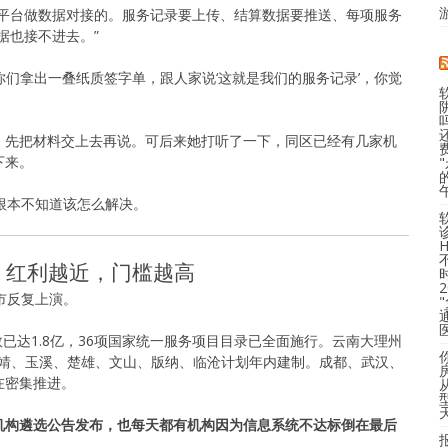
保平台做数据对接的。服务记录要上传、结算数据要推送、每项服务
据也接不进去。”
你们拿出一叠纸质签字单，跟人家说‘这就是我们的服务记录’，你觉
，先把材料交上去再说。可后来她打听了一下，同区已经有几家机
下来。
根本不知道该怎么解决。
码：红利越近，门槛越高
市反复上演。
数已达1.8亿，36项国家统一服务项目目录已全面施行。云南大理州
，曲靖、玉溪、楚雄、文山、版纳、临沧计划年内建制。成都、武汉、
在密集推进。
机构遴选公告发布，也每天都有机构因为信息系统不达标倒在最后