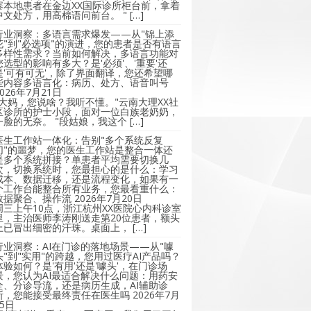
寨本地患者在金边XX国际诊所柜台前，拿着
中文处方，用高棉语问前台。 " […]
行业洞察：多语言需求爆发——从"锦上添
花"到"必选项"的演进，您的患者是否有语言
多样性需求？当前如何解决，多语言功能对
您选型的影响有多大？是'必须'、'重要'还
是'可有可无'，除了界面翻译，您还希望哪
些内容多语言化：病历、处方、语音叫号
2026年7月21日
"大妈，您说啥？我听不懂。"云南大理XX社
区诊所的护士小段，面对一位白族老奶奶，
一脸的无奈。 "段姑娘，我这个 […]
医生工作站一体化：告别"多个系统反复
切"的噩梦，您的医生工作站是整合一体还
是多个系统拼接？单患者平均需要切换几
次，切换系统时，您最担心的是什么：学习
成本、数据迁移，还是流程变化，如果有一
个工作台能整合所有业务，您最看重什么：
数据聚合、操作流
2026年7月20日
周三上午10点，浙江杭州XX医院心内科诊室
里，主治医师李涛刚送走第20位患者，额头
上已冒出细密的汗珠。桌面上， […]
行业洞察：AI在门诊的落地场景——从"噱
头"到"实用"的跨越，您用过医疗AI产品吗？
体验如何？是'有用'还是'噱头'，在门诊场
景，您认为AI最适合解决什么问题：用药安
全、分诊导流，还是病历生成，AI辅助诊
断，您能接受最终责任在医生吗
2026年7月
15日