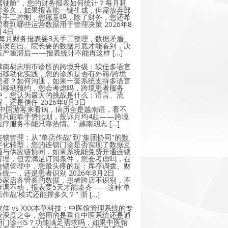
驾驶舱"，您的财务报表如何统计？每月耗
时多久，如果报表能一键生成，但需放弃部
分手工控制，您愿意吗，除了财务，您还希
望看到哪些运营数据用于管理决策
2026年8
月4日
"每月财务报表要3天手工整理，数据矛盾、
错误百出。院长要的数据月底才能看到，决
策严重滞后——报表统计不能再这样 […]
越南胡志明市诊所的跨境升级：软佳多语言
与移动化实践，您的诊所是否有外籍/跨境
患者？如何沟通，如果一套系统支持多语言
和移动预约，您会考虑吗，跨境患者服务
中，您认为最大的挑战是什么：语言、流
程，还是信任
2026年8月3日
"中国游客来看病，病历全是越南语，看不
懂只能靠手势比划，投诉月均4起——跨境
医疗服务不能只靠热情。" 越南胡志 […]
连锁管理：从"单店作战"到"集团协同"的数
字化转型，您的连锁门诊是否实现了数据互
通与供应链协同，如果系统能免费开通连锁
管理，但需满足订阅条件，您会考虑吗，在
连锁管理中，您最头疼的是：库存调拨、财
务统一，还是患者识别
2026年8月2日
"5家店各管各的数据，患者跨店不识别，库
存调不动，报表要5天才能凑齐——这种'单
店作战'模式还能撑多久？" 浙 […]
软佳 vs XXX本草科技：中医馆管理系统的专
业深度之争，您用的是垂直中医系统还是通
用门诊HIS？功能满足需求吗，如果中医馆