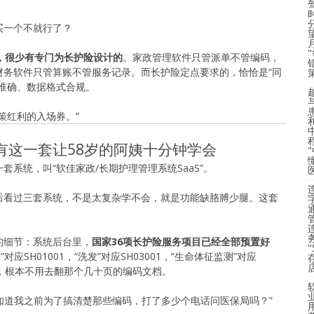
买一个不就行了？
，很少有专门为长护险设计的
。家政管理软件只管派单不管编码，
财务软件只管算账不管服务记录。而长护险定点要求的，恰恰是“同
准确、数据格式合规。
策红利的入场券。”
有这一套让58岁的阿姨十分钟学会
系统，叫“软佳家政/长期护理管理系统SaaS”。
后看过三套系统，不是太复杂学不会，就是功能缺胳膊少腿。这套
的细节：系统后台里，
国家36项长护险服务项目已经全部预置好
应SH01001，“洗发”对应SH03001，“生命体征监测”对应
价，根本不用去翻那个几十页的编码文档。
你知道我之前为了搞清楚那些编码，打了多少个电话问医保局吗？”