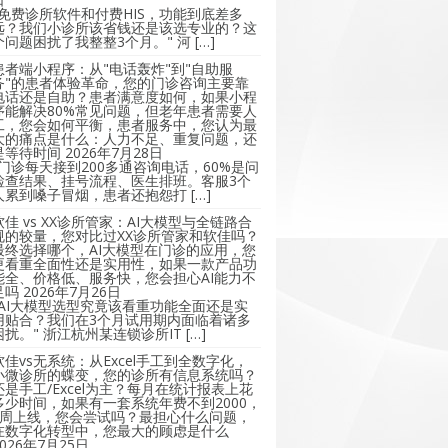
"免费诊所软件和付费HIS，功能到底差多
远？我们小诊所该省钱还是该选专业的？这
个问题困扰了我整整3个月。" 河 […]
患者端小程序：从"电话轰炸"到"自助服
务"的患者体验革命，您的门诊咨询主要靠
电话还是自助？患者满意度如何，如果小程
序能解决80%常见问题，但老年患者需要人
工，您会如何平衡，患者服务中，您认为最
大的痛点是什么：人力不足、重复问题，还
是等待时间
2026年7月28日
"门诊每天接到200多通咨询电话，60%是问
检查结果、挂号流程、医生排班。客服3个
人累到嗓子冒烟，患者还抱怨打 […]
软佳 vs XX诊所管家：AI大模型与全链路合
规的较量，您对比过XX诊所管家和软佳吗？
最终选择哪个，AI大模型在门诊的应用，您
更看重全面性还是实用性，如果一款产品功
能全、价格低、服务快，您会担心AI能力不
足吗
2026年7月26日
"AI大模型选型究竟该看重功能全面还是实
用贴合？我们在3个月试用期内面临着诸多
困扰。" 浙江杭州某连锁诊所IT […]
软佳vs无系统：从Excel手工到全数字化，
小微诊所的蝶变，您的诊所有信息系统吗？
还是手工/Excel为主？每月在统计报表上花
多少时间，如果有一套系统年费不到2000，
2周上线，您会尝试吗？最担心什么问题，
在数字化转型中，您最大的顾虑是什么
2026年7月25日