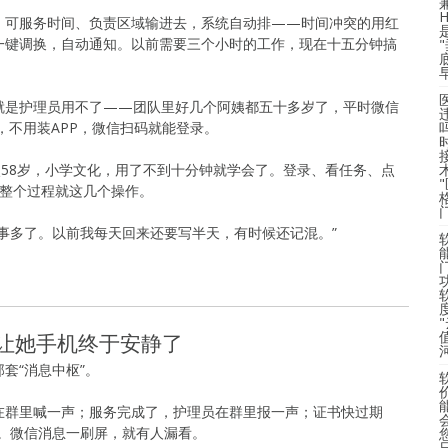
、可服务时间、负责区域输进去，系统自动排——时间冲突的用红
一键调换，自动通知。以前需要三个小时的工作，现在十五分钟搞
就是护理员用不了——团队里好几个阿姨都五十多岁了，平时微信
，不用装APP，微信扫码就能登录。
姨58岁，小学文化，用了不到十分钟就学会了。登录、看任务、点
—整个过程就这几个操作。
事多了。以前我每天回来还要写半天，有时候还记混。”
度
，让她手机终于安静了
套“消息中枢”。
在群里喊一声；服务完成了，护理员在群里报一声；证书快过期
吼。微信消息一刷屏，就有人漏看。