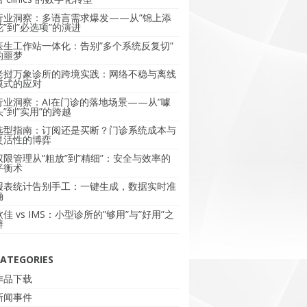
行业洞察：多语言需求爆发——从”锦上添
花”到”必选项”的演进
医生工作站一体化：告别”多个系统反复切”
的噩梦
老挝万象诊所的跨境实践：网络不稳与离线
模式的应对
行业洞察：AI在门诊的落地场景——从”噱
头”到”实用”的跨越
选型指南：订阅还是买断？门诊系统成本与
灵活性的博弈
权限管理从”粗放”到”精细”：安全与效率的
平衡术
报表统计告别手工：一键生成，数据实时准
确
软佳 vs IMS：小型诊所的”够用”与”好用”之
辩
ATEGORIES
作品下载
新闻事件