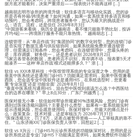
据月底才能看到，决策严重滞后——报表统计不能再这样 […]
越南胡志明市诊所的跨境升级：软佳多语言与移动化实践，您的诊
所是否有外籍/跨境患者？如何沟通，如果一套系统支持多语言和移
动预约，您会考虑吗，跨境患者服务中，您认为最大的挑战是什
么：语言、流程，还是信任
2026年8月3日
"中国游客来看病，病历全是越南语，看不懂只能靠手势比划，投诉
月均4起——跨境医疗服务不能只靠热情。" 越南胡志 […]
连锁管理：从"单店作战"到"集团协同"的数字化转型，您的连锁门诊
是否实现了数据互通与供应链协同，如果系统能免费开通连锁管
理，但需满足订阅条件，您会考虑吗，在连锁管理中，您最头疼的
是：库存调拨、财务统一，还是患者识别
2026年8月2日
"5家店各管各的数据，患者跨店不识别，库存调不动，报表要5天才
能凑齐——这种'单店作战'模式还能撑多久？" 浙 […]
软佳 vs XXX本草科技：中医馆管理系统的专业深度之争，您用的是
垂直中医系统还是通用门诊HIS？功能满足需求吗，如果中医馆兼看
西医，您会选专业中医软件还是通用HIS，在系统选型时，您更看
重'专业深度'还是'功能全面'
2026年8月1日
"垂直中医系统与通用HIS，混合型中医馆到底该怎么选？中西医结
合的边界在哪里？" 早上8点30分，广东广州越秀 […]
医保对接无小事：软佳如何帮诊所规避90%违规风险，您的门诊有
遇到过医保违规问题吗？主要是什么类型，如果有一套系统能实时
提示违规风险，您会愿意使用吗，医保对接中，您最大的痛点是什
么：政策复杂、技术对接，还是审核压力
2026年7月31日
"医保违规3次，罚了8万，还差点被暂停资格——人工审核真的靠不
住。" 山东济南XX门诊医保负责人张华，回想起2 […]
软佳 vs X兴云：门诊HIS与云诊所系统的功能纵深对比，您用的是云
诊所系统还是专业门诊HIS？功能满足需求吗，如果免费软件功能不