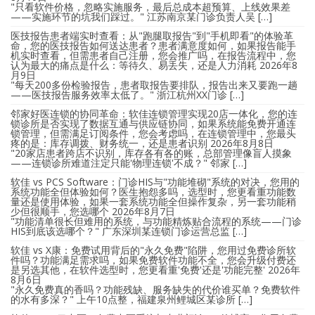
"只看软件价格，忽略实施服务，最后总成本超预算、上线效果差
——实施环节的坑我们踩过。" 江苏南京某门诊负责人吴 […]
医技报告患者端实时查看：从"跑腿取报告"到"手机即看"的体验革
命，您的医技报告如何送达患者？患者满意度如何，如果报告能手
机实时查看，但需患者自己注册，您会推广吗，在报告流程中，您
认为最大的痛点是什么：等待久、易丢失，还是人力消耗
2026年8
月9日
"每天200多份检验报告，患者取报告要排队，报告出来又要跑一趟
——医技报告服务效率太低了。" 浙江杭州XX门诊 […]
邻家好医连锁的协同革命：软佳连锁管理实现20店一体化，您的连
锁诊所是否实现了数据互通与供应链协同，如果系统能免费开通连
锁管理，但需满足订阅条件，您会考虑吗，在连锁管理中，您最头
疼的是：库存调拨、财务统一，还是患者识别
2026年8月8日
"20家店患者跨店不识别，库存各有各的账，总部管理像盲人摸象
——连锁诊所难道注定只能'物理连锁'不成？" 邻家 […]
软佳 vs PCS Software：门诊HIS与"功能堆砌"系统的对决，您用的
系统功能全但体验如何？医生抱怨多吗，选型时，您更看重功能数
量还是使用体验，如果一套系统功能全但操作复杂，另一套功能稍
少但很顺手，您选哪个
2026年8月7日
"功能清单很长但难用的系统，与功能精炼贴合流程的系统——门诊
HIS到底该选哪个？" 广东深圳某连锁门诊运营总监 […]
软佳 vs X康：免费试用背后的"永久免费"陷阱，您用过免费诊所软
件吗？功能满足需求吗，如果免费软件功能不全，您会升级付费还
是另选其他，在软件选型时，您更看重'免费'还是'功能完整'
2026年
8月6日
"永久免费真的香吗？功能残缺、服务缺失的代价谁买单？免费软件
的水有多深？" 上午10点整，福建泉州鲤城区某诊所 […]