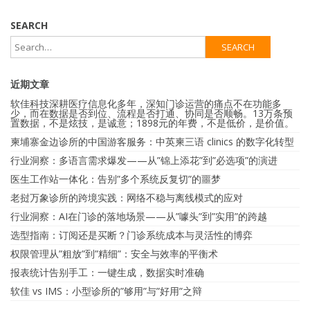
SEARCH
近期文章
软佳科技深耕医疗信息化多年，深知门诊运营的痛点不在功能多
少，而在数据是否到位、流程是否打通、协同是否顺畅。13万条预
置数据，不是炫技，是诚意；1898元的年费，不是低价，是价值。
柬埔寨金边诊所的中国游客服务：中英柬三语 clinics 的数字化转型
行业洞察：多语言需求爆发——从”锦上添花”到”必选项”的演进
医生工作站一体化：告别”多个系统反复切”的噩梦
老挝万象诊所的跨境实践：网络不稳与离线模式的应对
行业洞察：AI在门诊的落地场景——从”噱头”到”实用”的跨越
选型指南：订阅还是买断？门诊系统成本与灵活性的博弈
权限管理从”粗放”到”精细”：安全与效率的平衡术
报表统计告别手工：一键生成，数据实时准确
软佳 vs IMS：小型诊所的”够用”与”好用”之辩