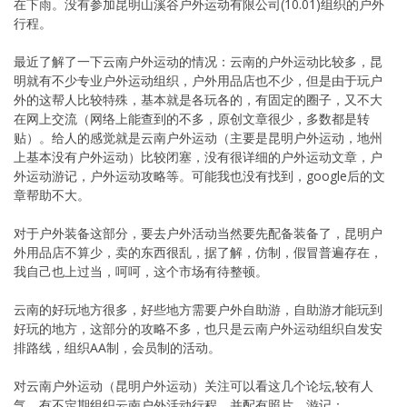
在下雨。没有参加昆明山溪谷户外运动有限公司(10.01)组织的户外
行程。
最近了解了一下云南户外运动的情况：云南的户外运动比较多，昆
明就有不少专业户外运动组织，户外用品店也不少，但是由于玩户
外的这帮人比较特殊，基本就是各玩各的，有固定的圈子，又不大
在网上交流（网络上能查到的不多，原创文章很少，多数都是转
贴）。给人的感觉就是云南户外运动（主要是昆明户外运动，地州
上基本没有户外运动）比较闭塞，没有很详细的户外运动文章，户
外运动游记，户外运动攻略等。可能我也没有找到，google后的文
章帮助不大。
对于户外装备这部分，要去户外活动当然要先配备装备了，昆明户
外用品店不算少，卖的东西很乱，据了解，仿制，假冒普遍存在，
我自己也上过当，呵呵，这个市场有待整顿。
云南的好玩地方很多，好些地方需要户外自助游，自助游才能玩到
好玩的地方，这部分的攻略不多，也只是云南户外运动组织自发安
排路线，组织AA制，会员制的活动。
对云南户外运动（昆明户外运动）关注可以看这几个论坛,较有人
气，有不定期组织云南户外活动行程，并配有照片，游记：