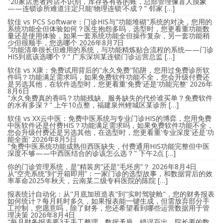
"20家店患者跨店不识别，库存各有各的账，总部管理像盲人摸象
——连锁诊所难道注定只能'物理连锁'不成？" 邻家 […]
软佳 vs PCS Software：门诊HIS与"功能堆砌"系统的对决，您用的
系统功能全但体验如何？医生抱怨多吗，选型时，您更看重功能数
量还是使用体验，如果一套系统功能全但操作复杂，另一套功能稍
少但很顺手，您选哪个
2026年8月7日
"功能清单很长但难用的系统，与功能精炼贴合流程的系统——门诊
HIS到底该选哪个？" 广东深圳某连锁门诊运营总监 […]
软佳 vs X康：免费试用背后的"永久免费"陷阱，您用过免费诊所软
件吗？功能满足需求吗，如果免费软件功能不全，您会升级付费还
是另选其他，在软件选型时，您更看重'免费'还是'功能完整'
2026年
8月6日
"永久免费真的香吗？功能残缺、服务缺失的代价谁买单？免费软件
的水有多深？" 上午10点整，福建泉州鲤城区某诊所 […]
软佳 vs XX云中医：免费中医系统与专业门诊HIS的博弈，您用免费
中医软件还是付费HIS？功能满足需求吗，如果免费软件功能不全，
您会升级付费还是另选其他，在选型时，您更看重'专业深度'还是'功
能全面'
2026年8月5日
"免费中医系统功能成熟但西医缺失，付费通用HIS功能完整但中医
深度不够——中西医结合的诊该怎么选？" 下午2点 […]
你的门诊管理系统，是“精装房”还是“毛坯房”？
2026年8月4日
从“空壳系统”到“开箱即用”：一家门诊的选型故事，和数据背后的效
率革命2025年秋天，云南某二级专科医院的陈院 […]
报表统计自动化：从"月底加班造表"到"实时驾驶舱"，您的财务报表
如何统计？每月耗时多久，如果报表能一键生成，但需放弃部分手
工控制，您愿意吗，除了财务，您还希望看到哪些运营数据用于管
理决策
2026年8月4日
"每月财务报表要3天手工整理，数据矛盾、错误百出。院长要的数