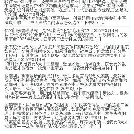
软佳 vs XX云中医：免费中医系统与专业门诊HIS的博弈，您用免费
中医软件还是付费HIS？功能满足需求吗，如果免费软件功能不全，
您会升级付费还是另选其他，在选型时，您更看重'专业深度'还是'功
能全面'
2026年8月5日
"免费中医系统功能成熟但西医缺失，付费通用HIS功能完整但中医
深度不够——中西医结合的诊该怎么选？" 下午2点 […]
你的门诊管理系统，是“精装房”还是“毛坯房”？
2026年8月4日
从“空壳系统”到“开箱即用”：一家门诊的选型故事，和数据背后的效
率革命2025年秋天，云南某二级专科医院的陈院 […]
报表统计自动化：从"月底加班造表"到"实时驾驶舱"，您的财务报表
如何统计？每月耗时多久，如果报表能一键生成，但需放弃部分手
工控制，您愿意吗，除了财务，您还希望看到哪些运营数据用于管
理决策
2026年8月4日
"每月财务报表要3天手工整理，数据矛盾、错误百出。院长要的数
据月底才能看到，决策严重滞后——报表统计不能再这样 […]
越南胡志明市诊所的跨境升级：软佳多语言与移动化实践，您的诊
所是否有外籍/跨境患者？如何沟通，如果一套系统支持多语言和移
动预约，您会考虑吗，跨境患者服务中，您认为最大的挑战是什
么：语言、流程，还是信任
2026年8月3日
"中国游客来看病，病历全是越南语，看不懂只能靠手势比划，投诉
月均4起——跨境医疗服务不能只靠热情。" 越南胡志 […]
连锁管理：从"单店作战"到"集团协同"的数字化转型，您的连锁门诊
是否实现了数据互通与供应链协同，如果系统能免费开通连锁管
理，但需满足订阅条件，您会考虑吗，在连锁管理中，您最头疼的
是：库存调拨、财务统一，还是患者识别
2026年8月2日
"5家店各管各的数据，患者跨店不识别，库存调不动，报表要5天才
能凑齐——这种'单店作战'模式还能撑多久？" 浙 […]