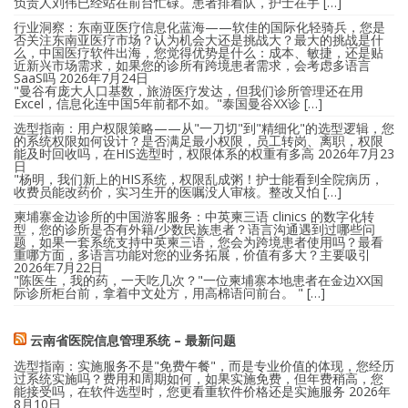
负责人刘伟已经站在前台忙碌。患者排着队，护士在手 […]
行业洞察：东南亚医疗信息化蓝海——软佳的国际化轻骑兵，您是
否关注东南亚医疗市场？认为机会大还是挑战大？最大的挑战是什
么，中国医疗软件出海，您觉得优势是什么：成本、敏捷，还是贴
近新兴市场需求，如果您的诊所有跨境患者需求，会考虑多语言
SaaS吗
2026年7月24日
"曼谷有庞大人口基数，旅游医疗发达，但我们诊所管理还在用
Excel，信息化连中国5年前都不如。"泰国曼谷XX诊 […]
选型指南：用户权限策略——从"一刀切"到"精细化"的选型逻辑，您
的系统权限如何设计？是否满足最小权限，员工转岗、离职，权限
能及时回收吗，在HIS选型时，权限体系的权重有多高
2026年7月23
日
"杨明，我们新上的HIS系统，权限乱成粥！护士能看到全院病历，
收费员能改药价，实习生开的医嘱没人审核。整改又怕 […]
柬埔寨金边诊所的中国游客服务：中英柬三语 clinics 的数字化转
型，您的诊所是否有外籍/少数民族患者？语言沟通遇到过哪些问
题，如果一套系统支持中英柬三语，您会为跨境患者使用吗？最看
重哪方面，多语言功能对您的业务拓展，价值有多大？主要吸引
2026年7月22日
"陈医生，我的药，一天吃几次？"一位柬埔寨本地患者在金边XX国
际诊所柜台前，拿着中文处方，用高棉语问前台。 " […]
云南省医院信息管理系统 – 最新问题
选型指南：实施服务不是"免费午餐"，而是专业价值的体现，您经历
过系统实施吗？费用和周期如何，如果实施免费，但年费稍高，您
能接受吗，在软件选型时，您更看重软件价格还是实施服务
2026年
8月10日