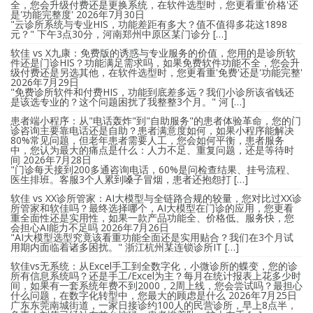
全，您会升级付费还是更换系统，在软件选型时，您更看重'价格'还
是'功能完整度'
2026年7月30日
"云诊所系统与专业HIS，功能差距有多大？值不值得多花这1898
元？" 下午3点30分，河南郑州中原区某门诊分 […]
软佳 vs X九康：免费版的诱惑与专业服务的价值，您用的是诊所软
件还是门诊HIS？功能满足需求吗，如果免费软件功能不全，您会升
级付费还是另选其他，在软件选型时，您更看重'免费'还是'功能完整'
2026年7月29日
"免费诊所软件和付费HIS，功能到底差多远？我们小诊所该省钱还
是该选专业的？这个问题困扰了我整整3个月。" 河 […]
患者端小程序：从"电话轰炸"到"自助服务"的患者体验革命，您的门
诊咨询主要靠电话还是自助？患者满意度如何，如果小程序能解决
80%常见问题，但老年患者需要人工，您会如何平衡，患者服务
中，您认为最大的痛点是什么：人力不足、重复问题，还是等待时
间
2026年7月28日
"门诊每天接到200多通咨询电话，60%是问检查结果、挂号流程、
医生排班。客服3个人累到嗓子冒烟，患者还抱怨打 […]
软佳 vs XX诊所管家：AI大模型与全链路合规的较量，您对比过XX诊
所管家和软佳吗？最终选择哪个，AI大模型在门诊的应用，您更看
重全面性还是实用性，如果一款产品功能全、价格低、服务快，您
会担心AI能力不足吗
2026年7月26日
"AI大模型选型究竟该看重功能全面还是实用贴合？我们在3个月试
用期内面临着诸多困扰。" 浙江杭州某连锁诊所IT […]
软佳vs无系统：从Excel手工到全数字化，小微诊所的蝶变，您的诊
所有信息系统吗？还是手工/Excel为主？每月在统计报表上花多少时
间，如果有一套系统年费不到2000，2周上线，您会尝试吗？最担心
什么问题，在数字化转型中，您最大的顾虑是什么
2026年7月25日
广东东莞南城街道，一家日接诊约100人的民营诊所，早上8点半，