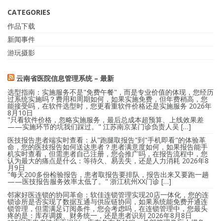
CATEGORIES
作品下载
新闻事件
游玩摄影
云南省医院信息管理系统 – 最新
选型指南：实施服务不是"免费午餐"，而是专业价值的体现，您经历
过系统实施吗？费用和周期如何，如果实施免费，但年费稍高，您
能接受吗，在软件选型时，您更看重软件价格还是实施服务
2026年
8月10日
"只看软件价格，忽略实施服务，最后总成本超预算、上线效果差
——实施环节的坑我们踩过。" 江苏南京某门诊负责人吴 […]
医技报告患者端实时查看：从"跑腿取报告"到"手机即看"的体验革
命，您的医技报告如何送达患者？患者满意度如何，如果报告能手
机实时查看，但需患者自己注册，您会推广吗，在报告流程中，您
认为最大的痛点是什么：等待久、易丢失，还是人力消耗
2026年8
月9日
"每天200多份检验报告，患者取报告要排队，报告出来又要跑一趟
——医技报告服务效率太低了。" 浙江杭州XX门诊 […]
邻家好医连锁的协同革命：软佳连锁管理实现20店一体化，您的连
锁诊所是否实现了数据互通与供应链协同，如果系统能免费开通连
锁管理，但需满足订阅条件，您会考虑吗，在连锁管理中，您最头
疼的是：库存调拨、财务统一，还是患者识别
2026年8月8日