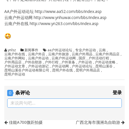
AA户外运动论坛 http://www.aa52.com/bbs/index.asp
云南户外运动网 http://www.ynhuwai.com/bbs/index.asp
云南户外在线 http://www.yn263.com/bbs/index.asp
ynlsz
新闻事件
aa户外运动论坛
,
专业户外运动
,
云南
,
云南户外在线
,
云南户外店
,
云南户外旅游
,
云南户外用品
,
云南户外用品店
,
云南户外网站
,
云南户外运动
,
云南户外运动网
,
国庆
,
户外活动行程
,
户外用品店
,
户外自助游
,
户外行程
,
户外装备
,
户外运动
,
户外运动攻略
,
户外运动文章
,
户外运动游记
,
户外运动网
,
户外运动论坛
,
昆明山溪谷
,
昆明山溪谷户外运动有限公司
,
昆明户外在线
,
昆明户外用品店
,
昆明户外运动
条评论
登录
0
来说两句吧...
佳能A700微距拍摄
广西北海市涠洲岛自助游