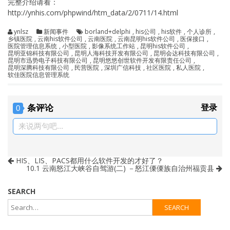
完整介绍请看：
http://ynhis.com/phpwind/htm_data/2/0711/14.html
ynlsz
新闻事件
borland+delphi
,
his公司
,
his软件
,
个人诊所
,
乡镇医院
,
云南his软件公司
,
云南医院
,
云南昆明his软件公司
,
医保接口
,
医院管理信息系统
,
小型医院
,
影像系统工作站
,
昆明his软件公司
,
昆明亚锦科技有限公司
,
昆明人海科技开发有限公司
,
昆明会达科技有限公司
,
昆明市迅势电子科技有限公司
,
昆明悠悠创世软件开发有限责任公司
,
昆明深腾科技有限公司
,
民营医院
,
深圳广信科技
,
社区医院
,
私人医院
,
软佳医院信息管理系统
条评论
登录
0
来说两句吧...
HIS、LIS、PACS都用什么软件开发的才好了？
10.1 云南怒江大峡谷自驾游(二) －怒江傈傈族自治州福贡县
SEARCH