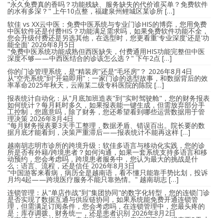
"永久免费真的香吗？功能残缺、服务缺失的代价谁买单？免费软件
的水有多深？" 上午10点整，福建泉州鲤城区某诊所 […]
软佳 vs XX云中医：免费中医系统与专业门诊HIS的博弈，您用免费
中医软件还是付费HIS？功能满足需求吗，如果免费软件功能不全，
您会升级付费还是另选其他，在选型时，您更看重'专业深度'还是'功
能全面'
2026年8月5日
"免费中医系统功能成熟但西医缺失，付费通用HIS功能完整但中医
深度不够——中西医结合的诊该怎么选？" 下午2点 […]
你的门诊管理系统，是“精装房”还是“毛坯房”？
2026年8月4日
从“空壳系统”到“开箱即用”：一家门诊的选型故事，和数据背后的效
率革命2025年秋天，云南某二级专科医院的陈院 […]
报表统计自动化：从"月底加班造表"到"实时驾驶舱"，您的财务报表
如何统计？每月耗时多久，如果报表能一键生成，但需放弃部分手
工控制，您愿意吗，除了财务，您还希望看到哪些运营数据用于管
理决策
2026年8月4日
"每月财务报表要3天手工整理，数据矛盾、错误百出。院长要的数
据月底才能看到，决策严重滞后——报表统计不能再这样 […]
越南胡志明市诊所的跨境升级：软佳多语言与移动化实践，您的诊
所是否有外籍/跨境患者？如何沟通，如果一套系统支持多语言和移
动预约，您会考虑吗，跨境患者服务中，您认为最大的挑战是什
么：语言、流程，还是信任
2026年8月3日
"中国游客来看病，病历全是越南语，看不懂只能靠手势比划，投诉
月均4起——跨境医疗服务不能只靠热情。" 越南胡志 […]
连锁管理：从"单店作战"到"集团协同"的数字化转型，您的连锁门诊
是否实现了数据互通与供应链协同，如果系统能免费开通连锁管
理，但需满足订阅条件，您会考虑吗，在连锁管理中，您最头疼的
是：库存调拨、财务统一，还是患者识别
2026年8月2日