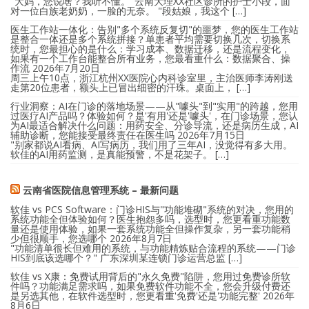
"大妈，您说啥？我听不懂。"云南大理XX社区诊所的护士小段，面
对一位白族老奶奶，一脸的无奈。 "段姑娘，我这个 […]
医生工作站一体化：告别"多个系统反复切"的噩梦，您的医生工作站
是整合一体还是多个系统拼接？单患者平均需要切换几次，切换系
统时，您最担心的是什么：学习成本、数据迁移，还是流程变化，
如果有一个工作台能整合所有业务，您最看重什么：数据聚合、操
作流
2026年7月20日
周三上午10点，浙江杭州XX医院心内科诊室里，主治医师李涛刚送
走第20位患者，额头上已冒出细密的汗珠。桌面上， […]
行业洞察：AI在门诊的落地场景——从"噱头"到"实用"的跨越，您用
过医疗AI产品吗？体验如何？是'有用'还是'噱头'，在门诊场景，您认
为AI最适合解决什么问题：用药安全、分诊导流，还是病历生成，AI
辅助诊断，您能接受最终责任在医生吗
2026年7月15日
"别家都说AI看病、AI写病历，我们用了三年AI，没觉得有多大用。
软佳的AI用药监测，是真能预警，不是花架子。 […]
云南省医院信息管理系统 – 最新问题
软佳 vs PCS Software：门诊HIS与"功能堆砌"系统的对决，您用的
系统功能全但体验如何？医生抱怨多吗，选型时，您更看重功能数
量还是使用体验，如果一套系统功能全但操作复杂，另一套功能稍
少但很顺手，您选哪个
2026年8月7日
"功能清单很长但难用的系统，与功能精炼贴合流程的系统——门诊
HIS到底该选哪个？" 广东深圳某连锁门诊运营总监 […]
软佳 vs X康：免费试用背后的"永久免费"陷阱，您用过免费诊所软
件吗？功能满足需求吗，如果免费软件功能不全，您会升级付费还
是另选其他，在软件选型时，您更看重'免费'还是'功能完整'
2026年
8月6日