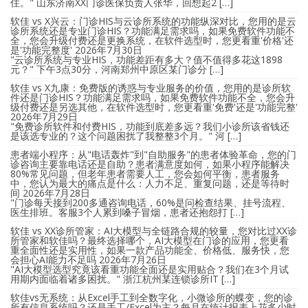
住。" 山东济南XX门诊医保负责人张华，回想起2 […]
软佳 vs X兴云：门诊HIS与云诊所系统的功能纵深对比，您用的是云
诊所系统还是专业门诊HIS？功能满足需求吗，如果免费软件功能不
全，您会升级付费还是更换系统，在软件选型时，您更看重'价格'还
是'功能完整度'
2026年7月30日
"云诊所系统与专业HIS，功能差距有多大？值不值得多花这1898
元？" 下午3点30分，河南郑州中原区某门诊分 […]
软佳 vs X九康：免费版的诱惑与专业服务的价值，您用的是诊所软
件还是门诊HIS？功能满足需求吗，如果免费软件功能不全，您会升
级付费还是另选其他，在软件选型时，您更看重'免费'还是'功能完整'
2026年7月29日
"免费诊所软件和付费HIS，功能到底差多远？我们小诊所该省钱还
是该选专业的？这个问题困扰了我整整3个月。" 河 […]
患者端小程序：从"电话轰炸"到"自助服务"的患者体验革命，您的门
诊咨询主要靠电话还是自助？患者满意度如何，如果小程序能解决
80%常见问题，但老年患者需要人工，您会如何平衡，患者服务
中，您认为最大的痛点是什么：人力不足、重复问题，还是等待时
间
2026年7月28日
"门诊每天接到200多通咨询电话，60%是问检查结果、挂号流程、
医生排班。客服3个人累到嗓子冒烟，患者还抱怨打 […]
软佳 vs XX诊所管家：AI大模型与全链路合规的较量，您对比过XX诊
所管家和软佳吗？最终选择哪个，AI大模型在门诊的应用，您更看
重全面性还是实用性，如果一款产品功能全、价格低、服务快，您
会担心AI能力不足吗
2026年7月26日
"AI大模型选型究竟该看重功能全面还是实用贴合？我们在3个月试
用期内面临着诸多困扰。" 浙江杭州某连锁诊所IT […]
软佳vs无系统：从Excel手工到全数字化，小微诊所的蝶变，您的诊
所有信息系统吗？还是手工/Excel为主？每月在统计报表上花多少时