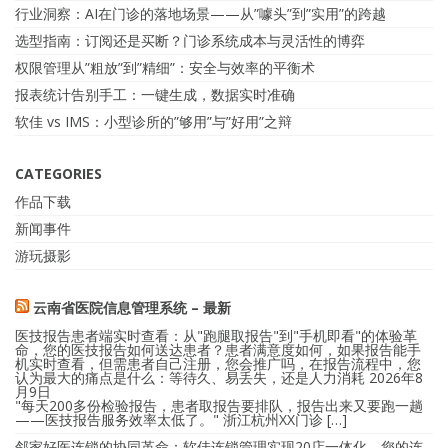
行业洞察：AI在门诊的落地场景——从”噱头”到”实用”的跨越
选型指南：订阅还是买断？门诊系统成本与灵活性的博弈
权限管理从”粗放”到”精细”：安全与效率的平衡术
报表统计告别手工：一键生成，数据实时准确
软佳 vs IMS：小型诊所的”够用”与”好用”之辩
CATEGORIES
作品下载
新闻事件
游玩摄影
云南省医院信息管理系统 – 最新
医技报告患者端实时查看：从"跑腿取报告"到"手机即看"的体验革
命，您的医技报告如何送达患者？患者满意度如何，如果报告能手
机实时查看，但需患者自己注册，您会推广吗，在报告流程中，您
认为最大的痛点是什么：等待久、易丢失，还是人力消耗
2026年8
月9日
"每天200多份检验报告，患者取报告要排队，报告出来又要跑一趟
——医技报告服务效率太低了。" 浙江杭州XX门诊 […]
邻家好医连锁的协同革命：软佳连锁管理实现20店一体化，您的连