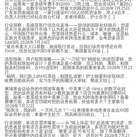
间，如果有一套系统年费不到2000，2周上线，您会尝试吗？最担心
什么问题，在数字化转型中，您最大的顾虑是什么
2026年7月25日
广东东莞南城街道，一家日接诊约100人的民营诊所，早上8点半，
负责人刘伟已经站在前台忙碌。患者排着队，护士在手 […]
行业洞察：东南亚医疗信息化蓝海——软佳的国际化轻骑兵，您是
否关注东南亚医疗市场？认为机会大还是挑战大？最大的挑战是什
么，中国医疗软件出海，您觉得优势是什么：成本、敏捷，还是贴
近新兴市场需求，如果您的诊所有跨境患者需求，会考虑多语言
SaaS吗
2026年7月24日
"曼谷有庞大人口基数，旅游医疗发达，但我们诊所管理还在用
Excel，信息化连中国5年前都不如。"泰国曼谷XX诊 […]
选型指南：用户权限策略——从"一刀切"到"精细化"的选型逻辑，您
的系统权限如何设计？是否满足最小权限，员工转岗、离职，权限
能及时回收吗，在HIS选型时，权限体系的权重有多高
2026年7月23
日
"杨明，我们新上的HIS系统，权限乱成粥！护士能看到全院病历，
收费员能改药价，实习生开的医嘱没人审核。整改又怕 […]
柬埔寨金边诊所的中国游客服务：中英柬三语 clinics 的数字化转
型，您的诊所是否有外籍/少数民族患者？语言沟通遇到过哪些问
题，如果一套系统支持中英柬三语，您会为跨境患者使用吗？最看
重哪方面，多语言功能对您的业务拓展，价值有多大？主要吸引
2026年7月22日
"陈医生，我的药，一天吃几次？"一位柬埔寨本地患者在金边XX国
际诊所柜台前，拿着中文处方，用高棉语问前台。 " […]
行业洞察：多语言需求爆发——从"锦上添花"到"必选项"的演进，您
的患者是否有语言多样性需求？当前如何解决，多语言功能对您选
型的影响有多大？是'必须'、'重要'还是'可有可无'，除了界面翻译，
您还希望哪些内容多语言化：病历、处方、语音叫号
2026年7月21