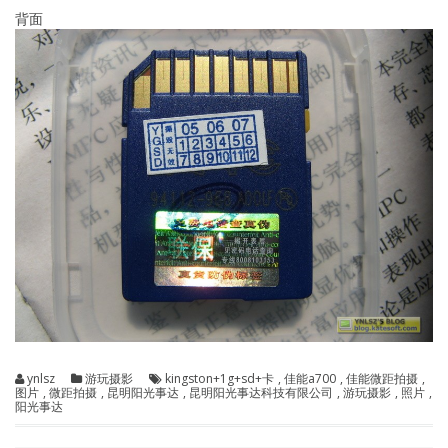
背面
ynlsz
游玩摄影
kingston+1g+sd+卡
,
佳能a700
,
佳能微距拍摄
,
图片
,
微距拍摄
,
昆明阳光事达
,
昆明阳光事达科技有限公司
,
游玩摄影
,
照片
,
阳光事达