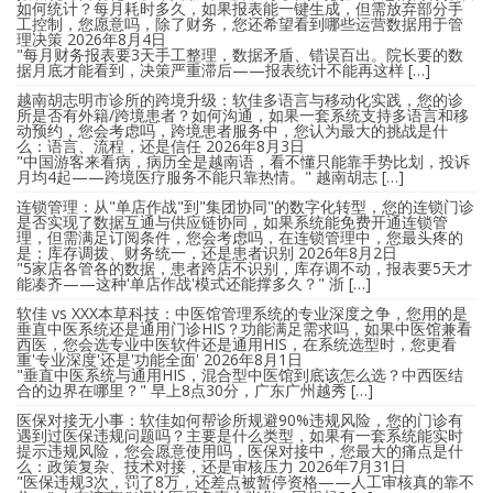
如何统计？每月耗时多久，如果报表能一键生成，但需放弃部分手
工控制，您愿意吗，除了财务，您还希望看到哪些运营数据用于管
理决策
2026年8月4日
"每月财务报表要3天手工整理，数据矛盾、错误百出。院长要的数
据月底才能看到，决策严重滞后——报表统计不能再这样 […]
越南胡志明市诊所的跨境升级：软佳多语言与移动化实践，您的诊
所是否有外籍/跨境患者？如何沟通，如果一套系统支持多语言和移
动预约，您会考虑吗，跨境患者服务中，您认为最大的挑战是什
么：语言、流程，还是信任
2026年8月3日
"中国游客来看病，病历全是越南语，看不懂只能靠手势比划，投诉
月均4起——跨境医疗服务不能只靠热情。" 越南胡志 […]
连锁管理：从"单店作战"到"集团协同"的数字化转型，您的连锁门诊
是否实现了数据互通与供应链协同，如果系统能免费开通连锁管
理，但需满足订阅条件，您会考虑吗，在连锁管理中，您最头疼的
是：库存调拨、财务统一，还是患者识别
2026年8月2日
"5家店各管各的数据，患者跨店不识别，库存调不动，报表要5天才
能凑齐——这种'单店作战'模式还能撑多久？" 浙 […]
软佳 vs XXX本草科技：中医馆管理系统的专业深度之争，您用的是
垂直中医系统还是通用门诊HIS？功能满足需求吗，如果中医馆兼看
西医，您会选专业中医软件还是通用HIS，在系统选型时，您更看
重'专业深度'还是'功能全面'
2026年8月1日
"垂直中医系统与通用HIS，混合型中医馆到底该怎么选？中西医结
合的边界在哪里？" 早上8点30分，广东广州越秀 […]
医保对接无小事：软佳如何帮诊所规避90%违规风险，您的门诊有
遇到过医保违规问题吗？主要是什么类型，如果有一套系统能实时
提示违规风险，您会愿意使用吗，医保对接中，您最大的痛点是什
么：政策复杂、技术对接，还是审核压力
2026年7月31日
"医保违规3次，罚了8万，还差点被暂停资格——人工审核真的靠不