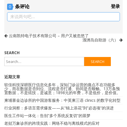
条评论
登录
0
来说两句吧...
云南凯特电子技术有限公司 – 用户又被忽悠了
涠洲岛自助游（六）
SEARCH
近期文章
软佳科技深耕医疗信息化多年，深知门诊运营的痛点不在功能多
少，而在数据是否到位、流程是否打通、协同是否顺畅。13万条预
置数据，不是炫技，是诚意；1898元的年费，不是低价，是价值。
柬埔寨金边诊所的中国游客服务：中英柬三语 clinics 的数字化转型
行业洞察：多语言需求爆发——从”锦上添花”到”必选项”的演进
医生工作站一体化：告别”多个系统反复切”的噩梦
老挝万象诊所的跨境实践：网络不稳与离线模式的应对