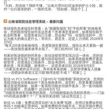
日
"大妈，您说啥？我听不懂。"云南大理XX社区诊所的护士小段，面
对一位白族老奶奶，一脸的无奈。 "段姑娘，我这个 […]
云南省医院信息管理系统 – 最新问题
医技报告患者端实时查看：从"跑腿取报告"到"手机即看"的体验革
命，您的医技报告如何送达患者？患者满意度如何，如果报告能手
机实时查看，但需患者自己注册，您会推广吗，在报告流程中，您
认为最大的痛点是什么：等待久、易丢失，还是人力消耗
2026年8
月9日
"每天200多份检验报告，患者取报告要排队，报告出来又要跑一趟
——医技报告服务效率太低了。" 浙江杭州XX门诊 […]
邻家好医连锁的协同革命：软佳连锁管理实现20店一体化，您的连
锁诊所是否实现了数据互通与供应链协同，如果系统能免费开通连
锁管理，但需满足订阅条件，您会考虑吗，在连锁管理中，您最头
疼的是：库存调拨、财务统一，还是患者识别
2026年8月8日
"20家店患者跨店不识别，库存各有各的账，总部管理像盲人摸象
——连锁诊所难道注定只能'物理连锁'不成？" 邻家 […]
软佳 vs PCS Software：门诊HIS与"功能堆砌"系统的对决，您用的
系统功能全但体验如何？医生抱怨多吗，选型时，您更看重功能数
量还是使用体验，如果一套系统功能全但操作复杂，另一套功能稍
少但很顺手，您选哪个
2026年8月7日
"功能清单很长但难用的系统，与功能精炼贴合流程的系统——门诊
HIS到底该选哪个？" 广东深圳某连锁门诊运营总监 […]
软佳 vs X康：免费试用背后的"永久免费"陷阱，您用过免费诊所软
件吗？功能满足需求吗，如果免费软件功能不全，您会升级付费还