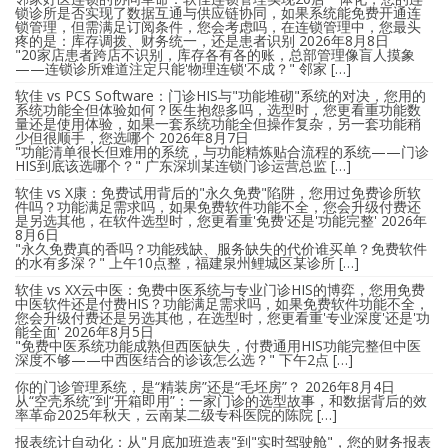
锁诊所是否实现了数据互通与供应链协同，如果系统能免费开通连
锁管理，但需满足订阅条件，您会考虑吗，在连锁管理中，您最头
疼的是：库存调拨、财务统一，还是患者识别
2026年8月8日
"20家店患者跨店不识别，库存各有各的账，总部管理像盲人摸象
——连锁诊所难道注定只能'物理连锁'不成？" 邻家 […]
软佳 vs PCS Software：门诊HIS与"功能堆砌"系统的对决，您用的
系统功能全但体验如何？医生抱怨多吗，选型时，您更看重功能数
量还是使用体验，如果一套系统功能全但操作复杂，另一套功能稍
少但很顺手，您选哪个
2026年8月7日
"功能清单很长但难用的系统，与功能精炼贴合流程的系统——门诊
HIS到底该选哪个？" 广东深圳某连锁门诊运营总监 […]
软佳 vs X康：免费试用背后的"永久免费"陷阱，您用过免费诊所软
件吗？功能满足需求吗，如果免费软件功能不全，您会升级付费还
是另选其他，在软件选型时，您更看重'免费'还是'功能完整'
2026年
8月6日
"永久免费真的香吗？功能残缺、服务缺失的代价谁买单？免费软件
的水有多深？" 上午10点整，福建泉州鲤城区某诊所 […]
软佳 vs XX云中医：免费中医系统与专业门诊HIS的博弈，您用免费
中医软件还是付费HIS？功能满足需求吗，如果免费软件功能不全，
您会升级付费还是另选其他，在选型时，您更看重'专业深度'还是'功
能全面'
2026年8月5日
"免费中医系统功能成熟但西医缺失，付费通用HIS功能完整但中医
深度不够——中西医结合的诊该怎么选？" 下午2点 […]
你的门诊管理系统，是“精装房”还是“毛坯房”？
2026年8月4日
从“空壳系统”到“开箱即用”：一家门诊的选型故事，和数据背后的效
率革命2025年秋天，云南某二级专科医院的陈院 […]
报表统计自动化：从"月底加班造表"到"实时驾驶舱"，您的财务报表