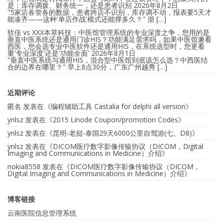
是：库存调拨、财务统一，还是患者识别
2026年8月2日
"5家店各管各的数据，患者跨店不识别，库存调不动，报表要5天才
能凑齐——这种'单店作战'模式还能撑多久？" 浙 […]
软佳 vs XXX本草科技：中医馆管理系统的专业深度之争，您用的是
垂直中医系统还是通用门诊HIS？功能满足需求吗，如果中医馆兼看
西医，您会选专业中医软件还是通用HIS，在系统选型时，您更看
重'专业深度'还是'功能全面'
2026年8月1日
"垂直中医系统与通用HIS，混合型中医馆到底该怎么选？中西医结
合的边界在哪里？" 早上8点30分，广东广州越秀 […]
近期评论
匿名
发表在《
编程辅助工具 Castalia for delphi all version
》
ynlsz
发表在《
2015 Linode Coupon/promotion Codes
》
ynlsz
发表在《
昆明-老挝-泰国29天6000公里自驾游(七、D8)
》
ynlsz
发表在《
DICOM医疗数字影像传输协议（DICOM，Digital
Imaging and Communications in Medicine）介绍
》
nokia8558
发表在《
DICOM医疗数字影像传输协议（DICOM，
Digital Imaging and Communications in Medicine）介绍
》
博客链接
云南医院信息管理系统