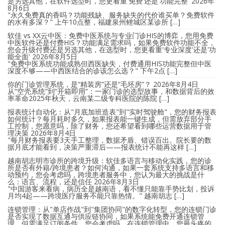
是另选其他，在软件选型时，您更看重'免费'还是'功能完整'
2026年
8月6日
"永久免费真的香吗？功能残缺、服务缺失的代价谁买单？免费软件
的水有多深？" 上午10点整，福建泉州鲤城区某诊所 […]
软佳 vs XX云中医：免费中医系统与专业门诊HIS的博弈，您用免费
中医软件还是付费HIS？功能满足需求吗，如果免费软件功能不全，
您会升级付费还是另选其他，在选型时，您更看重'专业深度'还是'功
能全面'
2026年8月5日
"免费中医系统功能成熟但西医缺失，付费通用HIS功能完整但中医
深度不够——中西医结合的诊该怎么选？" 下午2点 […]
你的门诊管理系统，是“精装房”还是“毛坯房”？
2026年8月4日
从“空壳系统”到“开箱即用”：一家门诊的选型故事，和数据背后的效
率革命2025年秋天，云南某二级专科医院的陈院 […]
报表统计自动化：从"月底加班造表"到"实时驾驶舱"，您的财务报表
如何统计？每月耗时多久，如果报表能一键生成，但需放弃部分手
工控制，您愿意吗，除了财务，您还希望看到哪些运营数据用于管
理决策
2026年8月4日
"每月财务报表要3天手工整理，数据矛盾、错误百出。院长要的数
据月底才能看到，决策严重滞后——报表统计不能再这样 […]
越南胡志明市诊所的跨境升级：软佳多语言与移动化实践，您的诊
所是否有外籍/跨境患者？如何沟通，如果一套系统支持多语言和移
动预约，您会考虑吗，跨境患者服务中，您认为最大的挑战是什
么：语言、流程，还是信任
2026年8月3日
"中国游客来看病，病历全是越南语，看不懂只能靠手势比划，投诉
月均4起——跨境医疗服务不能只靠热情。" 越南胡志 […]
连锁管理：从"单店作战"到"集团协同"的数字化转型，您的连锁门诊
是否实现了数据互通与供应链协同，如果系统能免费开通连锁管
理，但需满足订阅条件，您会考虑吗，在连锁管理中，您最头疼的