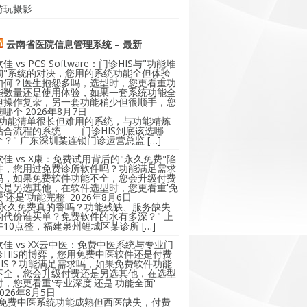
游玩摄影
云南省医院信息管理系统 – 最新
软佳 vs PCS Software：门诊HIS与"功能堆
砌"系统的对决，您用的系统功能全但体验
如何？医生抱怨多吗，选型时，您更看重功
能数量还是使用体验，如果一套系统功能全
但操作复杂，另一套功能稍少但很顺手，您
选哪个
2026年8月7日
"功能清单很长但难用的系统，与功能精炼
贴合流程的系统——门诊HIS到底该选哪
个？" 广东深圳某连锁门诊运营总监 […]
软佳 vs X康：免费试用背后的"永久免费"陷
阱，您用过免费诊所软件吗？功能满足需求
吗，如果免费软件功能不全，您会升级付费
还是另选其他，在软件选型时，您更看重'免
费'还是'功能完整'
2026年8月6日
"永久免费真的香吗？功能残缺、服务缺失
的代价谁买单？免费软件的水有多深？" 上
午10点整，福建泉州鲤城区某诊所 […]
软佳 vs XX云中医：免费中医系统与专业门
诊HIS的博弈，您用免费中医软件还是付费
HIS？功能满足需求吗，如果免费软件功能
不全，您会升级付费还是另选其他，在选型
时，您更看重'专业深度'还是'功能全面'
2026年8月5日
"免费中医系统功能成熟但西医缺失，付费