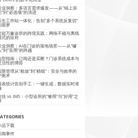
行业洞察：多语言需求爆发——从”锦上添
花”到”必选项”的演进
医生工作站一体化：告别”多个系统反复切”
的噩梦
老挝万象诊所的跨境实践：网络不稳与离线
模式的应对
行业洞察：AI在门诊的落地场景——从”噱
头”到”实用”的跨越
选型指南：订阅还是买断？门诊系统成本与
灵活性的博弈
权限管理从”粗放”到”精细”：安全与效率的
平衡术
报表统计告别手工：一键生成，数据实时准
确
软佳 vs IMS：小型诊所的”够用”与”好用”之
辩
ATEGORIES
作品下载
新闻事件