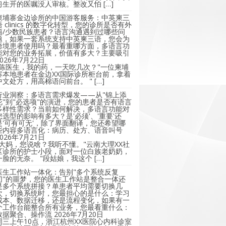
习生开的医嘱没人审核。整改又怕 […]
柬埔寨金边诊所的中国游客服务：中英柬三
语 clinics 的数字化转型，您的诊所是否有外
籍/少数民族患者？语言沟通遇到过哪些问
题，如果一套系统支持中英柬三语，您会为
跨境患者使用吗？最看重哪方面，多语言功
能对您的业务拓展，价值有多大？主要吸引
2026年7月22日
"陈医生，我的药，一天吃几次？"一位柬埔
寨本地患者在金边XX国际诊所柜台前，拿着
中文处方，用高棉语问前台。 " […]
行业洞察：多语言需求爆发——从"锦上添
花"到"必选项"的演进，您的患者是否有语言
多样性需求？当前如何解决，多语言功能对
您选型的影响有多大？是'必须'、'重要'还
是'可有可无'，除了界面翻译，您还希望哪
些内容多语言化：病历、处方、语音叫号
2026年7月21日
"大妈，您说啥？我听不懂。"云南大理XX社
区诊所的护士小段，面对一位白族老奶奶，
一脸的无奈。 "段姑娘，我这个 […]
医生工作站一体化：告别"多个系统反复
切"的噩梦，您的医生工作站是整合一体还
是多个系统拼接？单患者平均需要切换几
次，切换系统时，您最担心的是什么：学习
成本、数据迁移，还是流程变化，如果有一
个工作台能整合所有业务，您最看重什么：
数据聚合、操作流
2026年7月20日
周三上午10点，浙江杭州XX医院心内科诊室