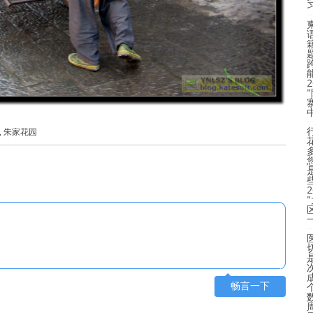
,
朱家花园
畅言一下