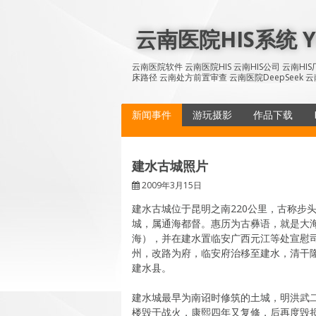
Skip
to
云南医院HIS系统 YN
content
云南医院软件 云南医院HIS 云南HIS公司 云南H
床路径 云南处方前置审查 云南医院DeepSeek 云
新闻事件
游玩摄影
作品下载
建水古城照片
2009年3月15日
建水古城位于昆明之南220公里，古称步
城，属通海都督。惠历为古彝语，就是大
海），并在建水置临安广西元江等处宣慰
州，改路为府，临安府治移至建水，清干
建水县。
建水城最早为南诏时修筑的土城，明洪武二
楼毁于战火，康熙四年又复修，后再度毁