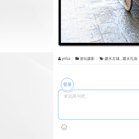
ynlsz
游玩摄影
建水古城
,
建水孔庙
登录