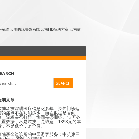
点评系统 云南临床决策系统 云南HIS解决方案 云南临
EARCH
近期文章
软佳科技深耕医疗信息化多年，深知门诊运
营的痛点不在功能多少，而在数据是否到
位、流程是否打通、协同是否顺畅。13万条
预置数据，不是炫技，是诚意；1898元的年
费，不是低价，是价值。
柬埔寨金边诊所的中国游客服务：中英柬三
 clinics 的数字化转型