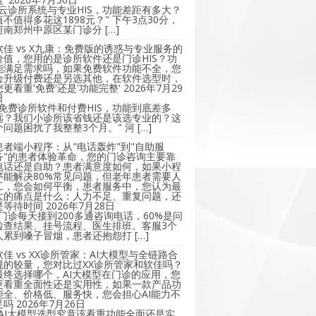
"云诊所系统与专业HIS，功能差距有多大？
值不值得多花这1898元？" 下午3点30分，
河南郑州中原区某门诊分 […]
软佳 vs X九康：免费版的诱惑与专业服务的
价值，您用的是诊所软件还是门诊HIS？功
能满足需求吗，如果免费软件功能不全，您
会升级付费还是另选其他，在软件选型时，
您更看重'免费'还是'功能完整'
2026年7月29
日
"免费诊所软件和付费HIS，功能到底差多
远？我们小诊所该省钱还是该选专业的？这
个问题困扰了我整整3个月。" 河 […]
患者端小程序：从"电话轰炸"到"自助服
务"的患者体验革命，您的门诊咨询主要靠
电话还是自助？患者满意度如何，如果小程
序能解决80%常见问题，但老年患者需要人
工，您会如何平衡，患者服务中，您认为最
大的痛点是什么：人力不足、重复问题，还
是等待时间
2026年7月28日
"门诊每天接到200多通咨询电话，60%是问
检查结果、挂号流程、医生排班。客服3个
人累到嗓子冒烟，患者还抱怨打 […]
软佳 vs XX诊所管家：AI大模型与全链路合
规的较量，您对比过XX诊所管家和软佳吗？
最终选择哪个，AI大模型在门诊的应用，您
更看重全面性还是实用性，如果一款产品功
能全、价格低、服务快，您会担心AI能力不
足吗
2026年7月26日
"AI大模型选型究竟该看重功能全面还是实