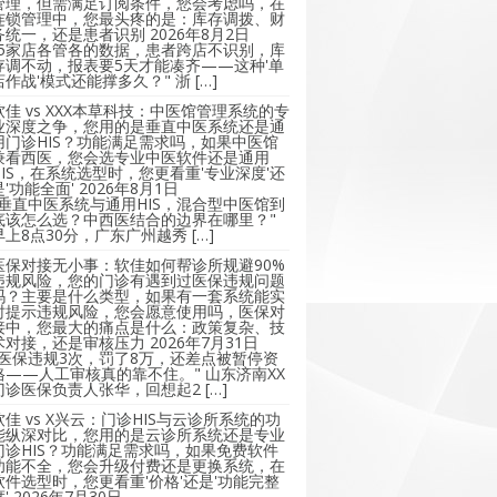
管理，但需满足订阅条件，您会考虑吗，在
连锁管理中，您最头疼的是：库存调拨、财
务统一，还是患者识别
2026年8月2日
"5家店各管各的数据，患者跨店不识别，库
存调不动，报表要5天才能凑齐——这种'单
店作战'模式还能撑多久？" 浙 […]
软佳 vs XXX本草科技：中医馆管理系统的专
业深度之争，您用的是垂直中医系统还是通
用门诊HIS？功能满足需求吗，如果中医馆
兼看西医，您会选专业中医软件还是通用
HIS，在系统选型时，您更看重'专业深度'还
是'功能全面'
2026年8月1日
"垂直中医系统与通用HIS，混合型中医馆到
底该怎么选？中西医结合的边界在哪里？"
早上8点30分，广东广州越秀 […]
医保对接无小事：软佳如何帮诊所规避90%
违规风险，您的门诊有遇到过医保违规问题
吗？主要是什么类型，如果有一套系统能实
时提示违规风险，您会愿意使用吗，医保对
接中，您最大的痛点是什么：政策复杂、技
术对接，还是审核压力
2026年7月31日
"医保违规3次，罚了8万，还差点被暂停资
格——人工审核真的靠不住。" 山东济南XX
门诊医保负责人张华，回想起2 […]
软佳 vs X兴云：门诊HIS与云诊所系统的功
能纵深对比，您用的是云诊所系统还是专业
门诊HIS？功能满足需求吗，如果免费软件
功能不全，您会升级付费还是更换系统，在
软件选型时，您更看重'价格'还是'功能完整
'
2026年7月30日