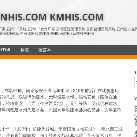
HIS.COM KMHIS.COM
IS厂家 云南HIS系统 云南HIS软件厂家 云南医院管理系统 云南合理用药系统 云南处方
南医院HIS运维 云南医院管理系统HIS 医院HIS系统维护服务
HTML
标签
留言本
SiteMap
S
头，亦名巴甸。南诏政权于唐元和年间（810年前后）在此筑惠历
海的意思。汉语译为建水。元时设建水州，属临安路（路治在通
司，统辖临安、广西（今泸西县地）、元江等路。明代仍称建水
隆年间改建水州为建水县。民国元年改建水县为临安县，次年复称
十年（1387年）扩建为砖城。李定国攻占临安城时，南北西三城
损。唯有东门朝阳楼，虽历经多次战乱和地震，至今近六百年，仍
语