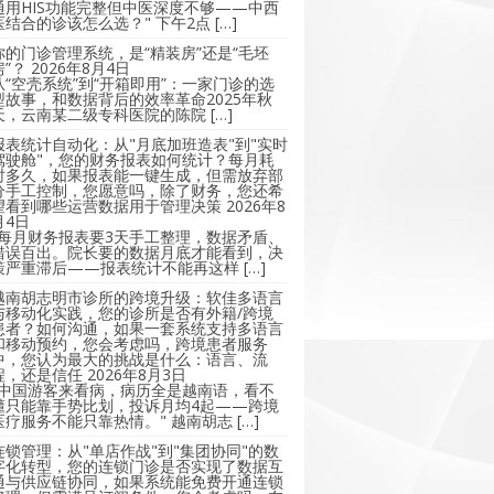
通用HIS功能完整但中医深度不够——中西
医结合的诊该怎么选？" 下午2点 […]
你的门诊管理系统，是“精装房”还是“毛坯
房”？
2026年8月4日
从“空壳系统”到“开箱即用”：一家门诊的选
型故事，和数据背后的效率革命2025年秋
天，云南某二级专科医院的陈院 […]
报表统计自动化：从"月底加班造表"到"实时
驾驶舱"，您的财务报表如何统计？每月耗
时多久，如果报表能一键生成，但需放弃部
分手工控制，您愿意吗，除了财务，您还希
望看到哪些运营数据用于管理决策
2026年8
月4日
"每月财务报表要3天手工整理，数据矛盾、
错误百出。院长要的数据月底才能看到，决
策严重滞后——报表统计不能再这样 […]
越南胡志明市诊所的跨境升级：软佳多语言
与移动化实践，您的诊所是否有外籍/跨境
患者？如何沟通，如果一套系统支持多语言
和移动预约，您会考虑吗，跨境患者服务
中，您认为最大的挑战是什么：语言、流
程，还是信任
2026年8月3日
"中国游客来看病，病历全是越南语，看不
懂只能靠手势比划，投诉月均4起——跨境
医疗服务不能只靠热情。" 越南胡志 […]
连锁管理：从"单店作战"到"集团协同"的数
字化转型，您的连锁门诊是否实现了数据互
通与供应链协同，如果系统能免费开通连锁