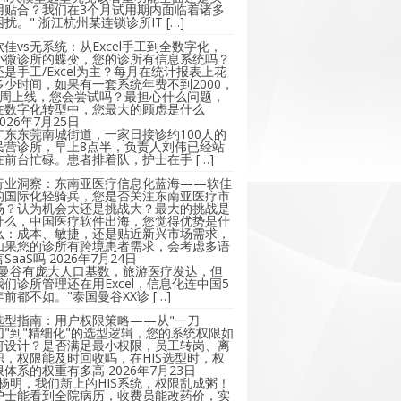
用贴合？我们在3个月试用期内面临着诸多
困扰。" 浙江杭州某连锁诊所IT […]
软佳vs无系统：从Excel手工到全数字化，
小微诊所的蝶变，您的诊所有信息系统吗？
还是手工/Excel为主？每月在统计报表上花
多少时间，如果有一套系统年费不到2000，
2周上线，您会尝试吗？最担心什么问题，
在数字化转型中，您最大的顾虑是什么
2026年7月25日
广东东莞南城街道，一家日接诊约100人的
民营诊所，早上8点半，负责人刘伟已经站
在前台忙碌。患者排着队，护士在手 […]
行业洞察：东南亚医疗信息化蓝海——软佳
的国际化轻骑兵，您是否关注东南亚医疗市
场？认为机会大还是挑战大？最大的挑战是
什么，中国医疗软件出海，您觉得优势是什
么：成本、敏捷，还是贴近新兴市场需求，
如果您的诊所有跨境患者需求，会考虑多语
言SaaS吗
2026年7月24日
"曼谷有庞大人口基数，旅游医疗发达，但
我们诊所管理还在用Excel，信息化连中国5
年前都不如。"泰国曼谷XX诊 […]
选型指南：用户权限策略——从"一刀
切"到"精细化"的选型逻辑，您的系统权限如
何设计？是否满足最小权限，员工转岗、离
职，权限能及时回收吗，在HIS选型时，权
限体系的权重有多高
2026年7月23日
"杨明，我们新上的HIS系统，权限乱成粥！
护士能看到全院病历，收费员能改药价，实