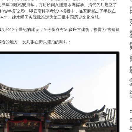
明洪年间建临安府学，万历所间又建建水洲儒学。清代先后建立了
“临半榜”之称，即云南科举考试中榜者中，临安府就占了半数左
94 年，建水经国务院批准定为第三批中国历史文化名城。
历经12个世纪的建设，至今保存有50多座古建筑，被誉为“古建筑
该看的地方，发几张在街头随拍的照片：
C