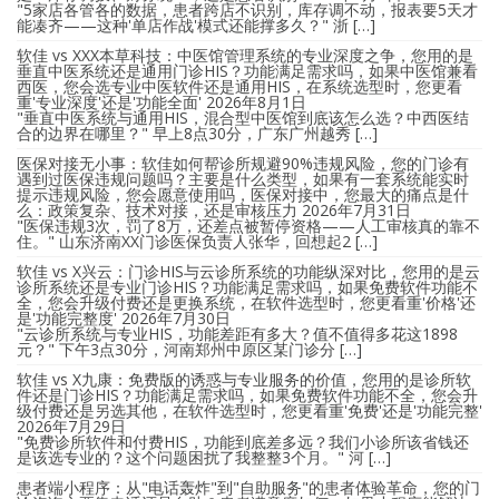
"5家店各管各的数据，患者跨店不识别，库存调不动，报表要5天才
能凑齐——这种'单店作战'模式还能撑多久？" 浙 […]
软佳 vs XXX本草科技：中医馆管理系统的专业深度之争，您用的是
垂直中医系统还是通用门诊HIS？功能满足需求吗，如果中医馆兼看
西医，您会选专业中医软件还是通用HIS，在系统选型时，您更看
重'专业深度'还是'功能全面'
2026年8月1日
"垂直中医系统与通用HIS，混合型中医馆到底该怎么选？中西医结
合的边界在哪里？" 早上8点30分，广东广州越秀 […]
医保对接无小事：软佳如何帮诊所规避90%违规风险，您的门诊有
遇到过医保违规问题吗？主要是什么类型，如果有一套系统能实时
提示违规风险，您会愿意使用吗，医保对接中，您最大的痛点是什
么：政策复杂、技术对接，还是审核压力
2026年7月31日
"医保违规3次，罚了8万，还差点被暂停资格——人工审核真的靠不
住。" 山东济南XX门诊医保负责人张华，回想起2 […]
软佳 vs X兴云：门诊HIS与云诊所系统的功能纵深对比，您用的是云
诊所系统还是专业门诊HIS？功能满足需求吗，如果免费软件功能不
全，您会升级付费还是更换系统，在软件选型时，您更看重'价格'还
是'功能完整度'
2026年7月30日
"云诊所系统与专业HIS，功能差距有多大？值不值得多花这1898
元？" 下午3点30分，河南郑州中原区某门诊分 […]
软佳 vs X九康：免费版的诱惑与专业服务的价值，您用的是诊所软
件还是门诊HIS？功能满足需求吗，如果免费软件功能不全，您会升
级付费还是另选其他，在软件选型时，您更看重'免费'还是'功能完整'
2026年7月29日
"免费诊所软件和付费HIS，功能到底差多远？我们小诊所该省钱还
是该选专业的？这个问题困扰了我整整3个月。" 河 […]
患者端小程序：从"电话轰炸"到"自助服务"的患者体验革命，您的门