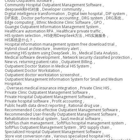
Cloud Outpatient Software
,
Community Hospital Outpatient Management Software
,
deepseek和HIS对接
,
Developer community
,
Digital intelligence transformation
,
Digital twin hospital
,
DIP system
,
DIP系统
,
Doctor performance accounting
,
DRG system
,
DRG系统
,
Edge computing
,
Ethnic Medicine Clinic Software
,
GPO
,
Guangxi Outpatient Information Management System
,
Healthcare automation RPA
,
Healthcare private traffic
,
HIS system selection
,
HIS使用DeepSeek方法
,
HIS实施服务
,
HIS系统是什么？
,
Hospital information management system free download trial
,
Hybrid cloud architecture
,
Inventory alert
,
Kunming HIS system using DeepSeek
,
lis
,
Medical Data Analysis
,
Medical software development
,
Network security classified protection
,
New vs. returning patient ratio
,
Outpatient Billing.
,
Outpatient Doctor Station in Medical HIS System
,
Outpatient Doctor Workstation
,
Outpatient doctor workstation screenshot
,
Outpatient Management Information System for Small and Medium
Hospitals
,
Overseas medical insurance integration
,
Private Clinic HIS
,
Private Clinic Outpatient Management Software
,
Private Hospital Outpatient Management Software
,
Private hospital software
,
Profit accounting
,
Public health data direct reporting
,
Rational drug use
,
Recommended Cost-effective Outpatient Management Software
,
Recommended User-friendly Outpatient Management Software
,
Rehabilitation medical system
,
SaaS medical software
,
SoftPlus chain management
,
SoftPlus hospital management system
,
SoftPlus Outpatient Management System
,
SPD supply chain
,
Specialized Hospital Outpatient Management Software
,
Store visit conversion rate
,
Various specialized hospital HIS
,