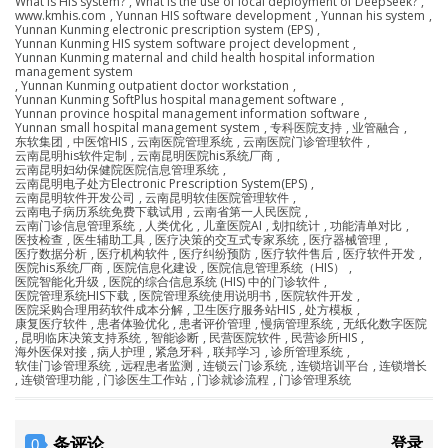
What is HIS system?
,
What is the use of local deployment of DeepSeek?
,
www.kmhis.com
,
Yunnan HIS software development
,
Yunnan his system
,
Yunnan Kunming electronic prescription system (EPS)
,
Yunnan Kunming HIS system software project development
,
Yunnan Kunming maternal and child health hospital information
management system
,
Yunnan Kunming outpatient doctor workstation
,
Yunnan Kunming SoftPlus hospital management software
,
Yunnan province hospital management information software
,
Yunnan small hospital management system
,
专科医院支持
,
业管融合
,
东软集团
,
中医馆HIS
,
云南医院管理系统
,
云南医院门诊管理软件
,
云南昆明his软件定制
,
云南昆明医院his系统厂商
,
云南昆明妇幼保健院医院信息管理系统
,
云南昆明电子处方Electronic Prescription System(EPS)
,
云南昆明软件开发公司
,
云南昆明软佳医院管理软件
,
云南电子病历系统免费下载试用
,
云南省第一人民医院
,
云南门诊信息管理系统
,
人类优化
,
儿童医院AI
,
划扣统计
,
功能清单对比
,
医技检查
,
医生辅助工具
,
医疗决策的交互式专家系统
,
医疗器械管理
,
医疗数据分析
,
医疗机构软件
,
医疗纠纷预防
,
医疗软件售后
,
医疗软件开发
,
医院his系统厂商
,
医院信息化建设
,
医院信息管理系统（HIS）
,
医院智能化升级
,
医院的综合信息系统 (HIS) 中的门诊软件
,
医院管理系统HIS下载
,
医院管理系统使用说明书
,
医院软件开发
,
医院采购合理用药软件成本分解
,
卫生医疗服务站HIS
,
处方模板
,
康复医疗软件
,
患者体验优化
,
患者评价管理
,
慢病管理系统
,
无纸化数字医院
,
昆明临床决策支持系统
,
智能诊断
,
民营医院软件
,
民营诊所HIS
,
海外医保对接
,
病人护理
,
紧急牙科
,
联邦学习
,
诊所管理系统
,
软佳门诊管理系统
,
远程患者监测
,
连锁云门诊系统
,
连锁培训平台
,
连锁增长
,
连锁管理功能
,
门诊医生工作站
,
门诊就诊流程
,
门诊管理系统
条评论
登录
0