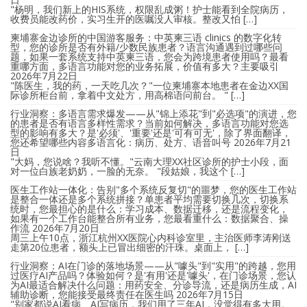
"杨明，我们新上的HIS系统，权限乱成粥！护士能看到全院病历，
收费员能改药价，实习生开的医嘱没人审核。整改又怕 […]
柬埔寨金边诊所的中国游客服务：中英柬三语 clinics 的数字化转
型，您的诊所是否有外籍/少数民族患者？语言沟通遇到过哪些问
题，如果一套系统支持中英柬三语，您会为跨境患者使用吗？最看
重哪方面，多语言功能对您的业务拓展，价值有多大？主要吸引
2026年7月22日
"陈医生，我的药，一天吃几次？"一位柬埔寨本地患者在金边XX国
际诊所柜台前，拿着中文处方，用高棉语问前台。 " […]
行业洞察：多语言需求爆发——从"锦上添花"到"必选项"的演进，您
的患者是否有语言多样性需求？当前如何解决，多语言功能对您选
型的影响有多大？是'必须'、'重要'还是'可有可无'，除了界面翻译，
您还希望哪些内容多语言化：病历、处方、语音叫号
2026年7月21
日
"大妈，您说啥？我听不懂。"云南大理XX社区诊所的护士小段，面
对一位白族老奶奶，一脸的无奈。 "段姑娘，我这个 […]
医生工作站一体化：告别"多个系统反复切"的噩梦，您的医生工作站
是整合一体还是多个系统拼接？单患者平均需要切换几次，切换系
统时，您最担心的是什么：学习成本、数据迁移，还是流程变化，
如果有一个工作台能整合所有业务，您最看重什么：数据聚合、操
作流
2026年7月20日
周三上午10点，浙江杭州XX医院心内科诊室里，主治医师李涛刚送
走第20位患者，额头上已冒出细密的汗珠。桌面上， […]
行业洞察：AI在门诊的落地场景——从"噱头"到"实用"的跨越，您用
过医疗AI产品吗？体验如何？是'有用'还是'噱头'，在门诊场景，您认
为AI最适合解决什么问题：用药安全、分诊导流，还是病历生成，AI
辅助诊断，您能接受最终责任在医生吗
2026年7月15日
"别家都说AI看病、AI写病历，我们用了三年AI，没觉得有多大用。