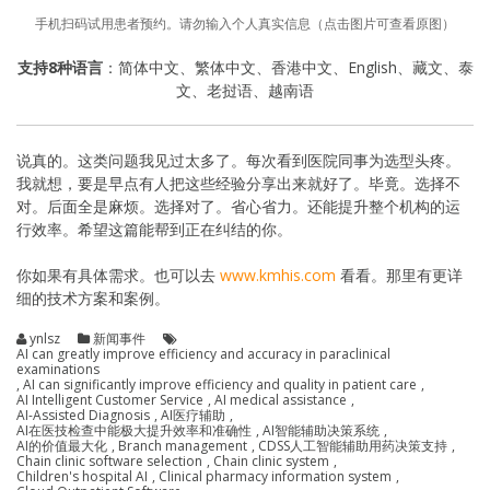
手机扫码试用患者预约。请勿输入个人真实信息（点击图片可查看原图）
支持8种语言
：简体中文、繁体中文、香港中文、English、藏文、泰
文、老挝语、越南语
说真的。这类问题我见过太多了。每次看到医院同事为选型头疼。
我就想，要是早点有人把这些经验分享出来就好了。毕竟。选择不
对。后面全是麻烦。选择对了。省心省力。还能提升整个机构的运
行效率。希望这篇能帮到正在纠结的你。
你如果有具体需求。也可以去
www.kmhis.com
看看。那里有更详
细的技术方案和案例。
ynlsz
新闻事件
AI can greatly improve efficiency and accuracy in paraclinical
examinations
,
AI can significantly improve efficiency and quality in patient care
,
AI Intelligent Customer Service
,
AI medical assistance
,
AI-Assisted Diagnosis
,
AI医疗辅助
,
AI在医技检查中能极大提升效率和准确性
,
AI智能辅助决策系统
,
AI的价值最大化
,
Branch management
,
CDSS人工智能辅助用药决策支持
,
Chain clinic software selection
,
Chain clinic system
,
Children's hospital AI
,
Clinical pharmacy information system
,