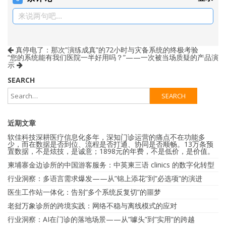
来说两句吧...
真停电了：那次”演练成真”的72小时与灾备系统的终极考验
“您的系统能有我们医院一半好用吗？”——一次被当场质疑的产品演
示
SEARCH
近期文章
软佳科技深耕医疗信息化多年，深知门诊运营的痛点不在功能多
少，而在数据是否到位、流程是否打通、协同是否顺畅。13万条预
置数据，不是炫技，是诚意；1898元的年费，不是低价，是价值。
柬埔寨金边诊所的中国游客服务：中英柬三语 clinics 的数字化转型
行业洞察：多语言需求爆发——从”锦上添花”到”必选项”的演进
医生工作站一体化：告别”多个系统反复切”的噩梦
老挝万象诊所的跨境实践：网络不稳与离线模式的应对
行业洞察：AI在门诊的落地场景——从”噱头”到”实用”的跨越