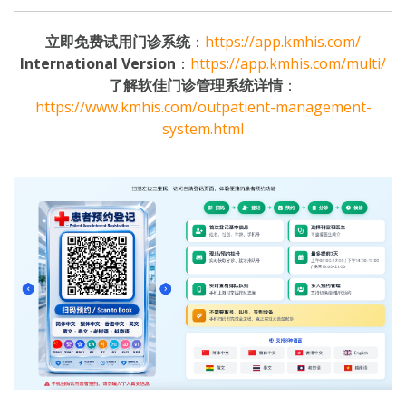
立即免费试用门诊系统
：
https://app.kmhis.com/
International Version
：
https://app.kmhis.com/multi/
了解软佳门诊管理系统详情
：
https://www.kmhis.com/outpatient-management-
system.html