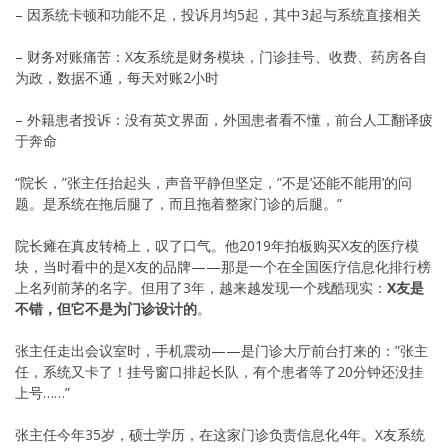
– 因系统卡顿和功能不足，投诉月均5起，其中3起与系统直接相关
– 财务对账痛苦：X友系统是财务模块，门诊挂号、收费、药房各自
为政，数据不通，每天对账2小时
– 外籍患者投诉：没有英文界面，外国患者看不懂，前台人工翻译疲
于奔命
“院长，”张主任抬起头，声音平静但坚定，”不是’还能不能用’的问
题。是系统在拖后腿了，而且拖着整家门诊的后腿。”
院长瘫在真皮转椅上，叹了口气。他2019年拍板购买X友的医疗模
块，当时看中的是X友的品牌——那是一个在全国医疗信息化排行榜
上名列前茅的名字。但用了3年，越来越发现一个残酷现实：
X友是
不错，但它不是为门诊设计的
。
张主任走出会议室时，手机震动——是门诊大厅前台打来的：”张主
任，系统又卡了！挂号窗口排起长队，有个患者等了20分钟还没挂
上号……”
张主任今年35岁，硕士学历，在这家门诊负责信息化4年。X友系统