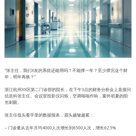
“张主任，我们X友的系统还能用吗？不能撑一年？至少撑完这个财
年，明年再换？”
浙江杭州XX区第二门诊部的院长，在下午3点的财务分析会上直接问
信息科张主任。会议室投影仪闪烁，空调嗡嗡作响，窗外初夏的阳
光刺眼。
张主任低头看手里的数据报表，眉头越皱越紧：
– 门诊量从去年月均4000人次增长到6500人次，增长62.5%