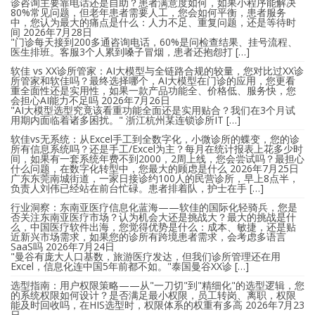
诊咨询主要靠电话还是自助？患者满意度如何，如果小程序能解决
80%常见问题，但老年患者需要人工，您会如何平衡，患者服务
中，您认为最大的痛点是什么：人力不足、重复问题，还是等待时
间
2026年7月28日
"门诊每天接到200多通咨询电话，60%是问检查结果、挂号流程、
医生排班。客服3个人累到嗓子冒烟，患者还抱怨打 […]
软佳 vs XX诊所管家：AI大模型与全链路合规的较量，您对比过XX诊
所管家和软佳吗？最终选择哪个，AI大模型在门诊的应用，您更看
重全面性还是实用性，如果一款产品功能全、价格低、服务快，您
会担心AI能力不足吗
2026年7月26日
"AI大模型选型究竟该看重功能全面还是实用贴合？我们在3个月试
用期内面临着诸多困扰。" 浙江杭州某连锁诊所IT […]
软佳vs无系统：从Excel手工到全数字化，小微诊所的蝶变，您的诊
所有信息系统吗？还是手工/Excel为主？每月在统计报表上花多少时
间，如果有一套系统年费不到2000，2周上线，您会尝试吗？最担心
什么问题，在数字化转型中，您最大的顾虑是什么
2026年7月25日
广东东莞南城街道，一家日接诊约100人的民营诊所，早上8点半，
负责人刘伟已经站在前台忙碌。患者排着队，护士在手 […]
行业洞察：东南亚医疗信息化蓝海——软佳的国际化轻骑兵，您是
否关注东南亚医疗市场？认为机会大还是挑战大？最大的挑战是什
么，中国医疗软件出海，您觉得优势是什么：成本、敏捷，还是贴
近新兴市场需求，如果您的诊所有跨境患者需求，会考虑多语言
SaaS吗
2026年7月24日
"曼谷有庞大人口基数，旅游医疗发达，但我们诊所管理还在用
Excel，信息化连中国5年前都不如。"泰国曼谷XX诊 […]
选型指南：用户权限策略——从"一刀切"到"精细化"的选型逻辑，您
的系统权限如何设计？是否满足最小权限，员工转岗、离职，权限
能及时回收吗，在HIS选型时，权限体系的权重有多高
2026年7月23
日