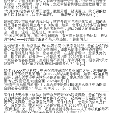
如何统计？每月耗时多久，如果报表能一键生成，但需放弃部分手
工控制，您愿意吗，除了财务，您还希望看到哪些运营数据用于管
理决策
2026年8月4日
"每月财务报表要3天手工整理，数据矛盾、错误百出。院长要的数
据月底才能看到，决策严重滞后——报表统计不能再这样 […]
越南胡志明市诊所的跨境升级：软佳多语言与移动化实践，您的诊
所是否有外籍/跨境患者？如何沟通，如果一套系统支持多语言和移
动预约，您会考虑吗，跨境患者服务中，您认为最大的挑战是什
么：语言、流程，还是信任
2026年8月3日
"中国游客来看病，病历全是越南语，看不懂只能靠手势比划，投诉
月均4起——跨境医疗服务不能只靠热情。" 越南胡志 […]
连锁管理：从"单店作战"到"集团协同"的数字化转型，您的连锁门诊
是否实现了数据互通与供应链协同，如果系统能免费开通连锁管
理，但需满足订阅条件，您会考虑吗，在连锁管理中，您最头疼的
是：库存调拨、财务统一，还是患者识别
2026年8月2日
"5家店各管各的数据，患者跨店不识别，库存调不动，报表要5天才
能凑齐——这种'单店作战'模式还能撑多久？" 浙 […]
软佳 vs XXX本草科技：中医馆管理系统的专业深度之争，您用的是
垂直中医系统还是通用门诊HIS？功能满足需求吗，如果中医馆兼看
西医，您会选专业中医软件还是通用HIS，在系统选型时，您更看
重'专业深度'还是'功能全面'
2026年8月1日
"垂直中医系统与通用HIS，混合型中医馆到底该怎么选？中西医结
合的边界在哪里？" 早上8点30分，广东广州越秀 […]
医保对接无小事：软佳如何帮诊所规避90%违规风险，您的门诊有
遇到过医保违规问题吗？主要是什么类型，如果有一套系统能实时
提示违规风险，您会愿意使用吗，医保对接中，您最大的痛点是什
么：政策复杂、技术对接，还是审核压力
2026年7月31日
"医保违规3次，罚了8万，还差点被暂停资格——人工审核真的靠不
住。" 山东济南XX门诊医保负责人张华，回想起2 […]