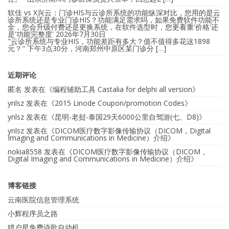
软佳 vs X兴云：门诊HIS与云诊所系统的功能纵深对比，您用的是云
诊所系统还是专业门诊HIS？功能满足需求吗，如果免费软件功能不
全，您会升级付费还是更换系统，在软件选型时，您更看重'价格'还
是'功能完整度'
2026年7月30日
"云诊所系统与专业HIS，功能差距有多大？值不值得多花这1898
元？" 下午3点30分，河南郑州中原区某门诊分 […]
近期评论
匿名
发表在《
编程辅助工具 Castalia for delphi all version
》
ynlsz
发表在《
2015 Linode Coupon/promotion Codes
》
ynlsz
发表在《
昆明-老挝-泰国29天6000公里自驾游(七、D8)
》
ynlsz
发表在《
DICOM医疗数字影像传输协议（DICOM，Digital
Imaging and Communications in Medicine）介绍
》
nokia8558
发表在《
DICOM医疗数字影像传输协议（DICOM，
Digital Imaging and Communications in Medicine）介绍
》
博客链接
云南医院信息管理系统
小辉程序员之路
猎户星免费诗歌自动机