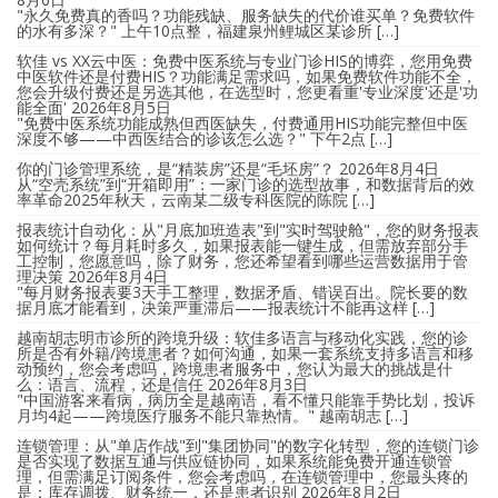
"永久免费真的香吗？功能残缺、服务缺失的代价谁买单？免费软件
的水有多深？" 上午10点整，福建泉州鲤城区某诊所 […]
软佳 vs XX云中医：免费中医系统与专业门诊HIS的博弈，您用免费
中医软件还是付费HIS？功能满足需求吗，如果免费软件功能不全，
您会升级付费还是另选其他，在选型时，您更看重'专业深度'还是'功
能全面'
2026年8月5日
"免费中医系统功能成熟但西医缺失，付费通用HIS功能完整但中医
深度不够——中西医结合的诊该怎么选？" 下午2点 […]
你的门诊管理系统，是“精装房”还是“毛坯房”？
2026年8月4日
从“空壳系统”到“开箱即用”：一家门诊的选型故事，和数据背后的效
率革命2025年秋天，云南某二级专科医院的陈院 […]
报表统计自动化：从"月底加班造表"到"实时驾驶舱"，您的财务报表
如何统计？每月耗时多久，如果报表能一键生成，但需放弃部分手
工控制，您愿意吗，除了财务，您还希望看到哪些运营数据用于管
理决策
2026年8月4日
"每月财务报表要3天手工整理，数据矛盾、错误百出。院长要的数
据月底才能看到，决策严重滞后——报表统计不能再这样 […]
越南胡志明市诊所的跨境升级：软佳多语言与移动化实践，您的诊
所是否有外籍/跨境患者？如何沟通，如果一套系统支持多语言和移
动预约，您会考虑吗，跨境患者服务中，您认为最大的挑战是什
么：语言、流程，还是信任
2026年8月3日
"中国游客来看病，病历全是越南语，看不懂只能靠手势比划，投诉
月均4起——跨境医疗服务不能只靠热情。" 越南胡志 […]
连锁管理：从"单店作战"到"集团协同"的数字化转型，您的连锁门诊
是否实现了数据互通与供应链协同，如果系统能免费开通连锁管
理，但需满足订阅条件，您会考虑吗，在连锁管理中，您最头疼的
是：库存调拨、财务统一，还是患者识别
2026年8月2日