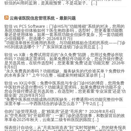
软佳的AI用药监测，是真能预警，不是花架子。 […]
云南省医院信息管理系统 – 最新问题
软佳 vs PCS Software：门诊HIS与"功能堆砌"系统的对决，您用的
系统功能全但体验如何？医生抱怨多吗，选型时，您更看重功能数
量还是使用体验，如果一套系统功能全但操作复杂，另一套功能稍
少但很顺手，您选哪个
2026年8月7日
"功能清单很长但难用的系统，与功能精炼贴合流程的系统——门诊
HIS到底该选哪个？" 广东深圳某连锁门诊运营总监 […]
软佳 vs X康：免费试用背后的"永久免费"陷阱，您用过免费诊所软
件吗？功能满足需求吗，如果免费软件功能不全，您会升级付费还
是另选其他，在软件选型时，您更看重'免费'还是'功能完整'
2026年
8月6日
"永久免费真的香吗？功能残缺、服务缺失的代价谁买单？免费软件
的水有多深？" 上午10点整，福建泉州鲤城区某诊所 […]
软佳 vs XX云中医：免费中医系统与专业门诊HIS的博弈，您用免费
中医软件还是付费HIS？功能满足需求吗，如果免费软件功能不全，
您会升级付费还是另选其他，在选型时，您更看重'专业深度'还是'功
能全面'
2026年8月5日
"免费中医系统功能成熟但西医缺失，付费通用HIS功能完整但中医
深度不够——中西医结合的诊该怎么选？" 下午2点 […]
你的门诊管理系统，是“精装房”还是“毛坯房”？
2026年8月4日
从“空壳系统”到“开箱即用”：一家门诊的选型故事，和数据背后的效
率革命2025年秋天，云南某二级专科医院的陈院 […]
报表统计自动化：从"月底加班造表"到"实时驾驶舱"，您的财务报表