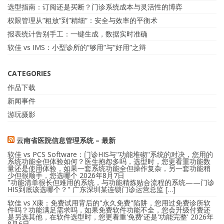
选型指南：订阅还是买断？门诊系统成本与灵活性的博弈
权限管理从”粗放”到”精细”：安全与效率的平衡术
报表统计告别手工：一键生成，数据实时准确
软佳 vs IMS：小型诊所的”够用”与”好用”之辩
CATEGORIES
作品下载
新闻事件
游玩摄影
云南省医院信息管理系统 – 最新
软佳 vs PCS Software：门诊HIS与"功能堆砌"系统的对决，您用的
系统功能全但体验如何？医生抱怨多吗，选型时，您更看重功能数
量还是使用体验，如果一套系统功能全但操作复杂，另一套功能稍
少但很顺手，您选哪个
2026年8月7日
"功能清单很长但难用的系统，与功能精炼贴合流程的系统——门诊
HIS到底该选哪个？" 广东深圳某连锁门诊运营总监 […]
软佳 vs X康：免费试用背后的"永久免费"陷阱，您用过免费诊所软
件吗？功能满足需求吗，如果免费软件功能不全，您会升级付费还
是另选其他，在软件选型时，您更看重'免费'还是'功能完整'
2026年
8月6日