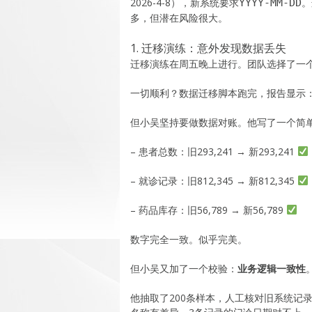
2026-4-8），新系统要求
。
YYYY-MM-DD
多，但潜在风险很大。
1. 迁移演练：意外发现数据丢失
迁移演练在周五晚上进行。团队选择了一个
一切顺利？数据迁移脚本跑完，报告显示：成
但小吴坚持要做数据对账。他写了一个简单
– 患者总数：旧293,241 → 新293,241
– 就诊记录：旧812,345 → 新812,345
– 药品库存：旧56,789 → 新56,789
数字完全一致。似乎完美。
但小吴又加了一个校验：
业务逻辑一致性
他抽取了200条样本，人工核对旧系统记