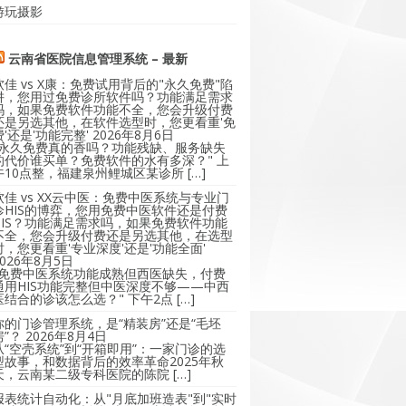
游玩摄影
云南省医院信息管理系统 – 最新
软佳 vs X康：免费试用背后的"永久免费"陷
阱，您用过免费诊所软件吗？功能满足需求
吗，如果免费软件功能不全，您会升级付费
还是另选其他，在软件选型时，您更看重'免
费'还是'功能完整'
2026年8月6日
"永久免费真的香吗？功能残缺、服务缺失
的代价谁买单？免费软件的水有多深？" 上
午10点整，福建泉州鲤城区某诊所 […]
软佳 vs XX云中医：免费中医系统与专业门
诊HIS的博弈，您用免费中医软件还是付费
HIS？功能满足需求吗，如果免费软件功能
不全，您会升级付费还是另选其他，在选型
时，您更看重'专业深度'还是'功能全面'
2026年8月5日
"免费中医系统功能成熟但西医缺失，付费
通用HIS功能完整但中医深度不够——中西
医结合的诊该怎么选？" 下午2点 […]
你的门诊管理系统，是“精装房”还是“毛坯
房”？
2026年8月4日
从“空壳系统”到“开箱即用”：一家门诊的选
型故事，和数据背后的效率革命2025年秋
天，云南某二级专科医院的陈院 […]
报表统计自动化：从"月底加班造表"到"实时