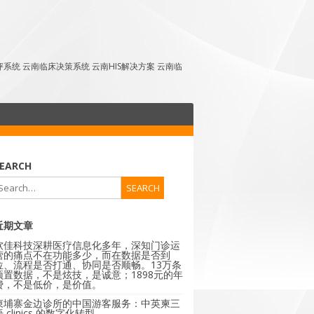
点评系统 云南临床决策系统 云南HIS解决方案 云南临
EARCH
近期文章
软佳科技深耕医疗信息化多年，深知门诊运
营的痛点不在功能多少，而在数据是否到
位、流程是否打通、协同是否顺畅。13万条
预置数据，不是炫技，是诚意；1898元的年
费，不是低价，是价值。
柬埔寨金边诊所的中国游客服务：中英柬三
 clinics 的数字化转型