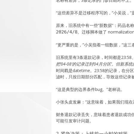
名称有差异，3条记录的门诊日期对不上。
“这些差异不是迁移程序写的，”小吴说，”
原来，旧系统中有一些”脏数据”：药品名
。迁移脚本做了 normalizatio
2026/4/8
“更严重的是，”小吴指着一组数据，”这三
旧系统里有3条退款记录，时间都是23:58
把’04-08’的记录迁到’04月分区’。但新
时间戳是datetime。23:58的记录，
滤时，只按日期部分匹配，导致这些记录
“这是典型的边界条件bug。”老林说。
小张头皮发麻：”这意味着，如果我们现在
财务退款记录丢失，意味着患者退款成功
可能引发审计问题。
2. 紧急决策：上线前一小时的对策