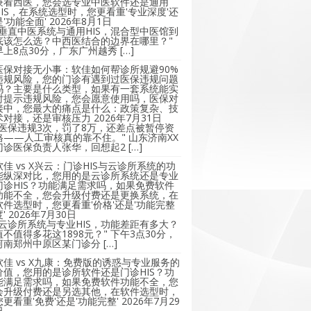
兼看西医，您会选专业中医软件还是通用
HIS，在系统选型时，您更看重'专业深度'还
是'功能全面'
2026年8月1日
"垂直中医系统与通用HIS，混合型中医馆到
底该怎么选？中西医结合的边界在哪里？"
早上8点30分，广东广州越秀 […]
医保对接无小事：软佳如何帮诊所规避90%
违规风险，您的门诊有遇到过医保违规问题
吗？主要是什么类型，如果有一套系统能实
时提示违规风险，您会愿意使用吗，医保对
接中，您最大的痛点是什么：政策复杂、技
术对接，还是审核压力
2026年7月31日
"医保违规3次，罚了8万，还差点被暂停资
格——人工审核真的靠不住。" 山东济南XX
门诊医保负责人张华，回想起2 […]
软佳 vs X兴云：门诊HIS与云诊所系统的功
能纵深对比，您用的是云诊所系统还是专业
门诊HIS？功能满足需求吗，如果免费软件
功能不全，您会升级付费还是更换系统，在
软件选型时，您更看重'价格'还是'功能完整
'
2026年7月30日
"云诊所系统与专业HIS，功能差距有多大？
值不值得多花这1898元？" 下午3点30分，
河南郑州中原区某门诊分 […]
软佳 vs X九康：免费版的诱惑与专业服务的
价值，您用的是诊所软件还是门诊HIS？功
能满足需求吗，如果免费软件功能不全，您
会升级付费还是另选其他，在软件选型时，
您更看重'免费'还是'功能完整'
2026年7月29
日