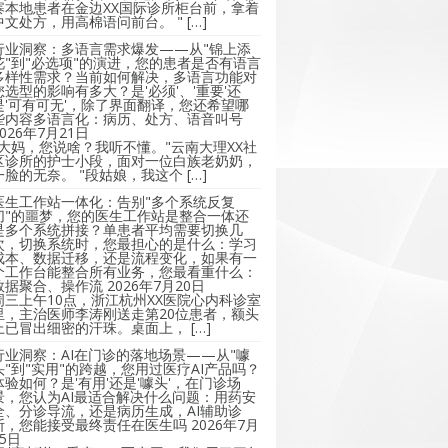
寨本地患者在金边XX国际诊所柜台前，拿着
中文处方，用高棉语问前台。 " […]
行业洞察：多语言需求爆发——从"锦上添
花"到"必选项"的演进，您的患者是否有语言
多样性需求？当前如何解决，多语言功能对
您选型的影响有多大？是'必须'、'重要'还
是'可有可无'，除了界面翻译，您还希望哪
些内容多语言化：病历、处方、语音叫号
2026年7月21日
"大妈，您说啥？我听不懂。"云南大理XX社
区诊所的护士小段，面对一位白族老奶奶，
一脸的无奈。 "段姑娘，我这个 […]
医生工作站一体化：告别"多个系统反复
切"的噩梦，您的医生工作站是整合一体还
是多个系统拼接？单患者平均需要切换几
次，切换系统时，您最担心的是什么：学习
成本、数据迁移，还是流程变化，如果有一
个工作台能整合所有业务，您最看重什么：
数据聚合、操作流
2026年7月20日
周三上午10点，浙江杭州XX医院心内科诊室
里，主治医师李涛刚送走第20位患者，额头
上已冒出细密的汗珠。桌面上， […]
行业洞察：AI在门诊的落地场景——从"噱
头"到"实用"的跨越，您用过医疗AI产品吗？
体验如何？是'有用'还是'噱头'，在门诊场
景，您认为AI最适合解决什么问题：用药安
全、分诊导流，还是病历生成，AI辅助诊
断，您能接受最终责任在医生吗
2026年7月
15日