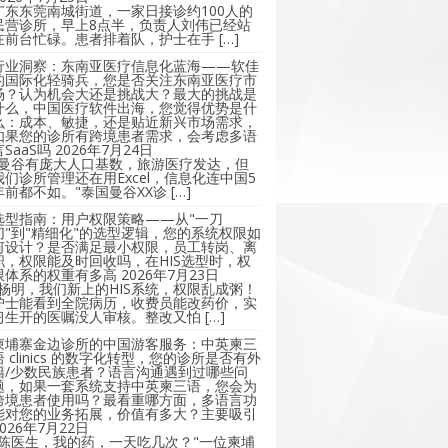
广东东莞南城街道，一家日接诊约100人的
民营诊所，早上8点半，负责人刘伟已经站
在前台忙碌。患者排着队，护士在手 […]
行业洞察：东南亚医疗信息化蓝海——软佳
的国际化轻骑兵，您是否关注东南亚医疗市
场？认为机会大还是挑战大？最大的挑战是
什么，中国医疗软件出海，您觉得优势是什
么：成本、敏捷，还是贴近新兴市场需求，
如果您的诊所有跨境患者需求，会考虑多语
言SaaS吗
2026年7月24日
"曼谷有庞大人口基数，旅游医疗发达，但
我们诊所管理还在用Excel，信息化连中国5
年前都不如。"泰国曼谷XX诊 […]
选型指南：用户权限策略——从"一刀
切"到"精细化"的选型逻辑，您的系统权限如
何设计？是否满足最小权限，员工转岗、离
职，权限能及时回收吗，在HIS选型时，权
限体系的权重有多高
2026年7月23日
"杨明，我们新上的HIS系统，权限乱成粥！
护士能看到全院病历，收费员能改药价，实
习生开的医嘱没人审核。整改又怕 […]
柬埔寨金边诊所的中国游客服务：中英柬三
语 clinics 的数字化转型，您的诊所是否有外
籍/少数民族患者？语言沟通遇到过哪些问
题，如果一套系统支持中英柬三语，您会为
跨境患者使用吗？最看重哪方面，多语言功
能对您的业务拓展，价值有多大？主要吸引
2026年7月22日
"陈医生，我的药，一天吃几次？"一位柬埔