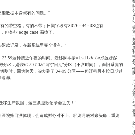
是源数据本身就有的问题。”
称有的带空格，有的不带；日期字段有
也有
2026-04-08
n，但某些 edge case 漏掉了。
条退款记录，在新系统里完全没有。”
、23:59这种接近午夜的时间。迁移脚本按
分区迁移，
visit
date
系统的分区，是按
的”日期”分区（不含时间），而旧系统的
visit
date
在分区切割时，因为跨天，被划到了’04-09’分区——但迁移脚本按日期过
被遗漏。
迁移生产数据，这三条退款记录会丢失！”
但医院账目没体现，会造成财务对不上。轻则月底对账头痛，重则