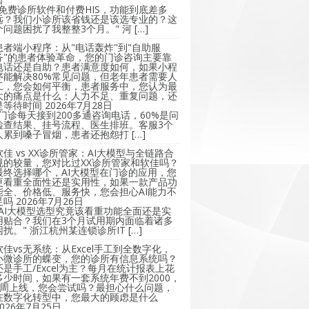
"免费诊所软件和付费HIS，功能到底差多
远？我们小诊所该省钱还是该选专业的？这
个问题困扰了我整整3个月。" 河 […]
患者端小程序：从"电话轰炸"到"自助服
务"的患者体验革命，您的门诊咨询主要靠
电话还是自助？患者满意度如何，如果小程
序能解决80%常见问题，但老年患者需要人
工，您会如何平衡，患者服务中，您认为最
大的痛点是什么：人力不足、重复问题，还
是等待时间
2026年7月28日
"门诊每天接到200多通咨询电话，60%是问
检查结果、挂号流程、医生排班。客服3个
人累到嗓子冒烟，患者还抱怨打 […]
软佳 vs XX诊所管家：AI大模型与全链路合
规的较量，您对比过XX诊所管家和软佳吗？
最终选择哪个，AI大模型在门诊的应用，您
更看重全面性还是实用性，如果一款产品功
能全、价格低、服务快，您会担心AI能力不
足吗
2026年7月26日
"AI大模型选型究竟该看重功能全面还是实
用贴合？我们在3个月试用期内面临着诸多
困扰。" 浙江杭州某连锁诊所IT […]
软佳vs无系统：从Excel手工到全数字化，
小微诊所的蝶变，您的诊所有信息系统吗？
还是手工/Excel为主？每月在统计报表上花
多少时间，如果有一套系统年费不到2000，
2周上线，您会尝试吗？最担心什么问题，
在数字化转型中，您最大的顾虑是什么
2026年7月25日