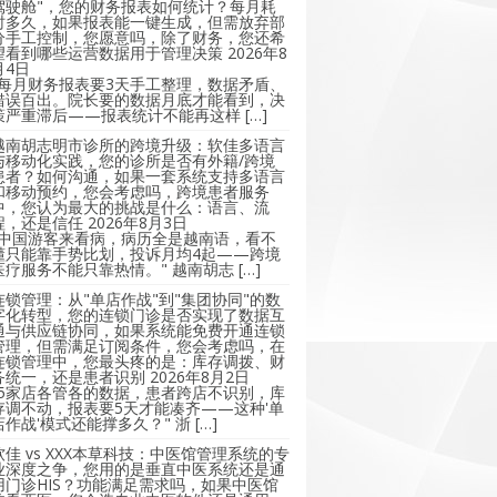
驾驶舱"，您的财务报表如何统计？每月耗
时多久，如果报表能一键生成，但需放弃部
分手工控制，您愿意吗，除了财务，您还希
望看到哪些运营数据用于管理决策
2026年8
月4日
"每月财务报表要3天手工整理，数据矛盾、
错误百出。院长要的数据月底才能看到，决
策严重滞后——报表统计不能再这样 […]
越南胡志明市诊所的跨境升级：软佳多语言
与移动化实践，您的诊所是否有外籍/跨境
患者？如何沟通，如果一套系统支持多语言
和移动预约，您会考虑吗，跨境患者服务
中，您认为最大的挑战是什么：语言、流
程，还是信任
2026年8月3日
"中国游客来看病，病历全是越南语，看不
懂只能靠手势比划，投诉月均4起——跨境
医疗服务不能只靠热情。" 越南胡志 […]
连锁管理：从"单店作战"到"集团协同"的数
字化转型，您的连锁门诊是否实现了数据互
通与供应链协同，如果系统能免费开通连锁
管理，但需满足订阅条件，您会考虑吗，在
连锁管理中，您最头疼的是：库存调拨、财
务统一，还是患者识别
2026年8月2日
"5家店各管各的数据，患者跨店不识别，库
存调不动，报表要5天才能凑齐——这种'单
店作战'模式还能撑多久？" 浙 […]
软佳 vs XXX本草科技：中医馆管理系统的专
业深度之争，您用的是垂直中医系统还是通
用门诊HIS？功能满足需求吗，如果中医馆