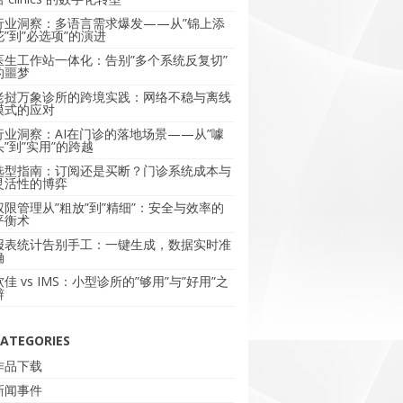
行业洞察：多语言需求爆发——从”锦上添
花”到”必选项”的演进
医生工作站一体化：告别”多个系统反复切”
的噩梦
老挝万象诊所的跨境实践：网络不稳与离线
模式的应对
行业洞察：AI在门诊的落地场景——从”噱
头”到”实用”的跨越
选型指南：订阅还是买断？门诊系统成本与
灵活性的博弈
权限管理从”粗放”到”精细”：安全与效率的
平衡术
报表统计告别手工：一键生成，数据实时准
确
软佳 vs IMS：小型诊所的”够用”与”好用”之
辩
ATEGORIES
作品下载
新闻事件