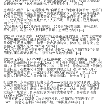
"免费诊所软件和付费HIS，功能到底差多远？我们小诊所该省钱还
是该选专业的？这个问题困扰了我整整3个月。" 河 […]
患者端小程序：从"电话轰炸"到"自助服务"的患者体验革命，您的门
诊咨询主要靠电话还是自助？患者满意度如何，如果小程序能解决
80%常见问题，但老年患者需要人工，您会如何平衡，患者服务
中，您认为最大的痛点是什么：人力不足、重复问题，还是等待时
间
2026年7月28日
"门诊每天接到200多通咨询电话，60%是问检查结果、挂号流程、
医生排班。客服3个人累到嗓子冒烟，患者还抱怨打 […]
软佳 vs XX诊所管家：AI大模型与全链路合规的较量，您对比过XX诊
所管家和软佳吗？最终选择哪个，AI大模型在门诊的应用，您更看
重全面性还是实用性，如果一款产品功能全、价格低、服务快，您
会担心AI能力不足吗
2026年7月26日
"AI大模型选型究竟该看重功能全面还是实用贴合？我们在3个月试
用期内面临着诸多困扰。" 浙江杭州某连锁诊所IT […]
软佳vs无系统：从Excel手工到全数字化，小微诊所的蝶变，您的诊
所有信息系统吗？还是手工/Excel为主？每月在统计报表上花多少时
间，如果有一套系统年费不到2000，2周上线，您会尝试吗？最担心
什么问题，在数字化转型中，您最大的顾虑是什么
2026年7月25日
广东东莞南城街道，一家日接诊约100人的民营诊所，早上8点半，
负责人刘伟已经站在前台忙碌。患者排着队，护士在手 […]
行业洞察：东南亚医疗信息化蓝海——软佳的国际化轻骑兵，您是
否关注东南亚医疗市场？认为机会大还是挑战大？最大的挑战是什
么，中国医疗软件出海，您觉得优势是什么：成本、敏捷，还是贴
近新兴市场需求，如果您的诊所有跨境患者需求，会考虑多语言
SaaS吗
2026年7月24日
"曼谷有庞大人口基数，旅游医疗发达，但我们诊所管理还在用
Excel，信息化连中国5年前都不如。"泰国曼谷XX诊 […]