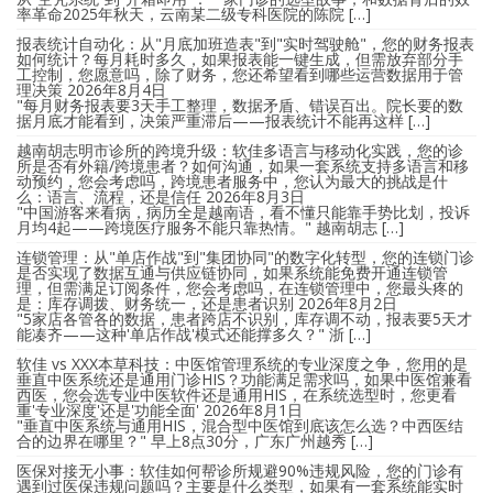
率革命2025年秋天，云南某二级专科医院的陈院 […]
报表统计自动化：从"月底加班造表"到"实时驾驶舱"，您的财务报表
如何统计？每月耗时多久，如果报表能一键生成，但需放弃部分手
工控制，您愿意吗，除了财务，您还希望看到哪些运营数据用于管
理决策
2026年8月4日
"每月财务报表要3天手工整理，数据矛盾、错误百出。院长要的数
据月底才能看到，决策严重滞后——报表统计不能再这样 […]
越南胡志明市诊所的跨境升级：软佳多语言与移动化实践，您的诊
所是否有外籍/跨境患者？如何沟通，如果一套系统支持多语言和移
动预约，您会考虑吗，跨境患者服务中，您认为最大的挑战是什
么：语言、流程，还是信任
2026年8月3日
"中国游客来看病，病历全是越南语，看不懂只能靠手势比划，投诉
月均4起——跨境医疗服务不能只靠热情。" 越南胡志 […]
连锁管理：从"单店作战"到"集团协同"的数字化转型，您的连锁门诊
是否实现了数据互通与供应链协同，如果系统能免费开通连锁管
理，但需满足订阅条件，您会考虑吗，在连锁管理中，您最头疼的
是：库存调拨、财务统一，还是患者识别
2026年8月2日
"5家店各管各的数据，患者跨店不识别，库存调不动，报表要5天才
能凑齐——这种'单店作战'模式还能撑多久？" 浙 […]
软佳 vs XXX本草科技：中医馆管理系统的专业深度之争，您用的是
垂直中医系统还是通用门诊HIS？功能满足需求吗，如果中医馆兼看
西医，您会选专业中医软件还是通用HIS，在系统选型时，您更看
重'专业深度'还是'功能全面'
2026年8月1日
"垂直中医系统与通用HIS，混合型中医馆到底该怎么选？中西医结
合的边界在哪里？" 早上8点30分，广东广州越秀 […]
医保对接无小事：软佳如何帮诊所规避90%违规风险，您的门诊有
遇到过医保违规问题吗？主要是什么类型，如果有一套系统能实时