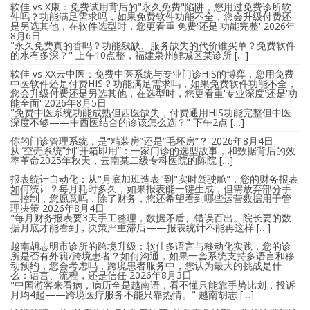
软佳 vs X康：免费试用背后的"永久免费"陷阱，您用过免费诊所软
件吗？功能满足需求吗，如果免费软件功能不全，您会升级付费还
是另选其他，在软件选型时，您更看重'免费'还是'功能完整'
2026年
8月6日
"永久免费真的香吗？功能残缺、服务缺失的代价谁买单？免费软件
的水有多深？" 上午10点整，福建泉州鲤城区某诊所 […]
软佳 vs XX云中医：免费中医系统与专业门诊HIS的博弈，您用免费
中医软件还是付费HIS？功能满足需求吗，如果免费软件功能不全，
您会升级付费还是另选其他，在选型时，您更看重'专业深度'还是'功
能全面'
2026年8月5日
"免费中医系统功能成熟但西医缺失，付费通用HIS功能完整但中医
深度不够——中西医结合的诊该怎么选？" 下午2点 […]
你的门诊管理系统，是“精装房”还是“毛坯房”？
2026年8月4日
从“空壳系统”到“开箱即用”：一家门诊的选型故事，和数据背后的效
率革命2025年秋天，云南某二级专科医院的陈院 […]
报表统计自动化：从"月底加班造表"到"实时驾驶舱"，您的财务报表
如何统计？每月耗时多久，如果报表能一键生成，但需放弃部分手
工控制，您愿意吗，除了财务，您还希望看到哪些运营数据用于管
理决策
2026年8月4日
"每月财务报表要3天手工整理，数据矛盾、错误百出。院长要的数
据月底才能看到，决策严重滞后——报表统计不能再这样 […]
越南胡志明市诊所的跨境升级：软佳多语言与移动化实践，您的诊
所是否有外籍/跨境患者？如何沟通，如果一套系统支持多语言和移
动预约，您会考虑吗，跨境患者服务中，您认为最大的挑战是什
么：语言、流程，还是信任
2026年8月3日
"中国游客来看病，病历全是越南语，看不懂只能靠手势比划，投诉
月均4起——跨境医疗服务不能只靠热情。" 越南胡志 […]