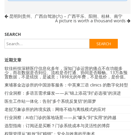
昆明到贵州、广西自驾游(六) – 广西平乐、阳朔、桂林、南宁
A picture is worth a thousand words
SEARCH
近期文章
软佳科技深耕医疗信息化多年，深知门诊运营的痛点不在功能多
少，而在数据是否到位、流程是否打通、协同是否顺畅。13万条预
置数据，不是炫技，是诚意；1898元的年费，不是低价，是价值。
柬埔寨金边诊所的中国游客服务：中英柬三语 clinics 的数字化转型
行业洞察：多语言需求爆发——从”锦上添花”到”必选项”的演进
医生工作站一体化：告别”多个系统反复切”的噩梦
老挝万象诊所的跨境实践：网络不稳与离线模式的应对
行业洞察：AI在门诊的落地场景——从”噱头”到”实用”的跨越
选型指南：订阅还是买断？门诊系统成本与灵活性的博弈
权限管理从”粗放”到”精细”：安全与效率的平衡术