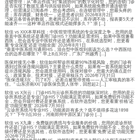
连锁管理：从"单店作战"到"集团协同"的数字化转型，您的连锁门诊
是否实现了数据互通与供应链协同，如果系统能免费开通连锁管
理，但需满足订阅条件，您会考虑吗，在连锁管理中，您最头疼的
是：库存调拨、财务统一，还是患者识别
2026年8月2日
"5家店各管各的数据，患者跨店不识别，库存调不动，报表要5天才
能凑齐——这种'单店作战'模式还能撑多久？" 浙 […]
软佳 vs XXX本草科技：中医馆管理系统的专业深度之争，您用的是
垂直中医系统还是通用门诊HIS？功能满足需求吗，如果中医馆兼看
西医，您会选专业中医软件还是通用HIS，在系统选型时，您更看
重'专业深度'还是'功能全面'
2026年8月1日
"垂直中医系统与通用HIS，混合型中医馆到底该怎么选？中西医结
合的边界在哪里？" 早上8点30分，广东广州越秀 […]
医保对接无小事：软佳如何帮诊所规避90%违规风险，您的门诊有
遇到过医保违规问题吗？主要是什么类型，如果有一套系统能实时
提示违规风险，您会愿意使用吗，医保对接中，您最大的痛点是什
么：政策复杂、技术对接，还是审核压力
2026年7月31日
"医保违规3次，罚了8万，还差点被暂停资格——人工审核真的靠不
住。" 山东济南XX门诊医保负责人张华，回想起2 […]
软佳 vs X兴云：门诊HIS与云诊所系统的功能纵深对比，您用的是云
诊所系统还是专业门诊HIS？功能满足需求吗，如果免费软件功能不
全，您会升级付费还是更换系统，在软件选型时，您更看重'价格'还
是'功能完整度'
2026年7月30日
"云诊所系统与专业HIS，功能差距有多大？值不值得多花这1898
元？" 下午3点30分，河南郑州中原区某门诊分 […]
软佳 vs X九康：免费版的诱惑与专业服务的价值，您用的是诊所软
件还是门诊HIS？功能满足需求吗，如果免费软件功能不全，您会升
级付费还是另选其他，在软件选型时，您更看重'免费'还是'功能完整'
2026年7月29日