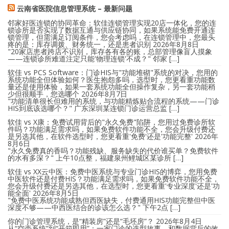
云南省医院信息管理系统 – 最新问题
邻家好医连锁的协同革命：软佳连锁管理实现20店一体化，您的连
锁诊所是否实现了数据互通与供应链协同，如果系统能免费开通连
锁管理，但需满足订阅条件，您会考虑吗，在连锁管理中，您最头
疼的是：库存调拨、财务统一，还是患者识别
2026年8月8日
"20家店患者跨店不识别，库存各有各的账，总部管理像盲人摸象
——连锁诊所难道注定只能'物理连锁'不成？" 邻家 […]
软佳 vs PCS Software：门诊HIS与"功能堆砌"系统的对决，您用的
系统功能全但体验如何？医生抱怨多吗，选型时，您更看重功能数
量还是使用体验，如果一套系统功能全但操作复杂，另一套功能稍
少但很顺手，您选哪个
2026年8月7日
"功能清单很长但难用的系统，与功能精炼贴合流程的系统——门诊
HIS到底该选哪个？" 广东深圳某连锁门诊运营总监 […]
软佳 vs X康：免费试用背后的"永久免费"陷阱，您用过免费诊所软
件吗？功能满足需求吗，如果免费软件功能不全，您会升级付费还
是另选其他，在软件选型时，您更看重'免费'还是'功能完整'
2026年
8月6日
"永久免费真的香吗？功能残缺、服务缺失的代价谁买单？免费软件
的水有多深？" 上午10点整，福建泉州鲤城区某诊所 […]
软佳 vs XX云中医：免费中医系统与专业门诊HIS的博弈，您用免费
中医软件还是付费HIS？功能满足需求吗，如果免费软件功能不全，
您会升级付费还是另选其他，在选型时，您更看重'专业深度'还是'功
能全面'
2026年8月5日
"免费中医系统功能成熟但西医缺失，付费通用HIS功能完整但中医
深度不够——中西医结合的诊该怎么选？" 下午2点 […]
你的门诊管理系统，是“精装房”还是“毛坯房”？
2026年8月4日
从“空壳系统”到“开箱即用”：一家门诊的选型故事，和数据背后的效