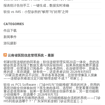
报表统计告别手工：一键生成，数据实时准确
软佳 vs IMS：小型诊所的”够用”与”好用”之辩
CATEGORIES
作品下载
新闻事件
游玩摄影
云南省医院信息管理系统 – 最新
邻家好医连锁的协同革命：软佳连锁管理实现20店一体化，您的连
锁诊所是否实现了数据互通与供应链协同，如果系统能免费开通连
锁管理，但需满足订阅条件，您会考虑吗，在连锁管理中，您最头
疼的是：库存调拨、财务统一，还是患者识别
2026年8月8日
"20家店患者跨店不识别，库存各有各的账，总部管理像盲人摸象
——连锁诊所难道注定只能'物理连锁'不成？" 邻家 […]
软佳 vs PCS Software：门诊HIS与"功能堆砌"系统的对决，您用的
系统功能全但体验如何？医生抱怨多吗，选型时，您更看重功能数
量还是使用体验，如果一套系统功能全但操作复杂，另一套功能稍
少但很顺手，您选哪个
2026年8月7日
"功能清单很长但难用的系统，与功能精炼贴合流程的系统——门诊
HIS到底该选哪个？" 广东深圳某连锁门诊运营总监 […]