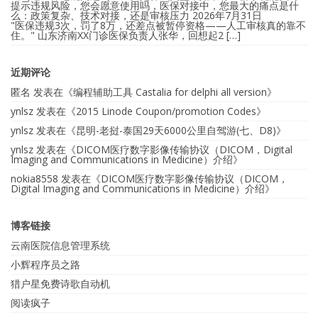
提示违规风险，您会愿意使用吗，医保对接中，您最大的痛点是什
么：政策复杂、技术对接，还是审核压力
2026年7月31日
"医保违规3次，罚了8万，还差点被暂停资格——人工审核真的靠不
住。" 山东济南XX门诊医保负责人张华，回想起2 […]
近期评论
匿名
发表在《
编程辅助工具 Castalia for delphi all version
》
ynlsz
发表在《
2015 Linode Coupon/promotion Codes
》
ynlsz
发表在《
昆明-老挝-泰国29天6000公里自驾游(七、D8)
》
ynlsz
发表在《
DICOM医疗数字影像传输协议（DICOM，Digital
Imaging and Communications in Medicine）介绍
》
nokia8558
发表在《
DICOM医疗数字影像传输协议（DICOM，
Digital Imaging and Communications in Medicine）介绍
》
博客链接
云南医院信息管理系统
小辉程序员之路
猎户星免费诗歌自动机
阅读疯子