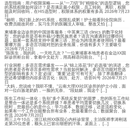
选型指南：用户权限策略——从"一刀切"到"精细化"的选型逻辑，您
的系统权限如何设计？是否满足最小权限，员工转岗、离职，权限
能及时回收吗，在HIS选型时，权限体系的权重有多高
2026年7月23
日
"杨明，我们新上的HIS系统，权限乱成粥！护士能看到全院病历，
收费员能改药价，实习生开的医嘱没人审核。整改又怕 […]
柬埔寨金边诊所的中国游客服务：中英柬三语 clinics 的数字化转
型，您的诊所是否有外籍/少数民族患者？语言沟通遇到过哪些问
题，如果一套系统支持中英柬三语，您会为跨境患者使用吗？最看
重哪方面，多语言功能对您的业务拓展，价值有多大？主要吸引
2026年7月22日
"陈医生，我的药，一天吃几次？"一位柬埔寨本地患者在金边XX国
际诊所柜台前，拿着中文处方，用高棉语问前台。 " […]
行业洞察：多语言需求爆发——从"锦上添花"到"必选项"的演进，您
的患者是否有语言多样性需求？当前如何解决，多语言功能对您选
型的影响有多大？是'必须'、'重要'还是'可有可无'，除了界面翻译，
您还希望哪些内容多语言化：病历、处方、语音叫号
2026年7月21
日
"大妈，您说啥？我听不懂。"云南大理XX社区诊所的护士小段，面
对一位白族老奶奶，一脸的无奈。 "段姑娘，我这个 […]
医生工作站一体化：告别"多个系统反复切"的噩梦，您的医生工作站
是整合一体还是多个系统拼接？单患者平均需要切换几次，切换系
统时，您最担心的是什么：学习成本、数据迁移，还是流程变化，
如果有一个工作台能整合所有业务，您最看重什么：数据聚合、操
作流
2026年7月20日
周三上午10点，浙江杭州XX医院心内科诊室里，主治医师李涛刚送
走第20位患者，额头上已冒出细密的汗珠。桌面上， […]