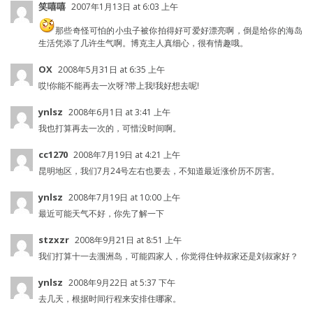
笑嘻嘻
2007年1月13日 at 6:03 上午
那些奇怪可怕的小虫子被你拍得好可爱好漂亮啊，倒是给你的海岛
生活凭添了几许生气啊。博克主人真细心，很有情趣哦。
OX
2008年5月31日 at 6:35 上午
哎!你能不能再去一次呀?带上我!我好想去呢!
ynlsz
2008年6月1日 at 3:41 上午
我也打算再去一次的，可惜没时间啊。
cc1270
2008年7月19日 at 4:21 上午
昆明地区，我们7月24号左右也要去，不知道最近涨价历不厉害。
ynlsz
2008年7月19日 at 10:00 上午
最近可能天气不好，你先了解一下
stzxzr
2008年9月21日 at 8:51 上午
我们打算十一去涠洲岛，可能四家人，你觉得住钟叔家还是刘叔家好？
ynlsz
2008年9月22日 at 5:37 下午
去几天，根据时间行程来安排住哪家。