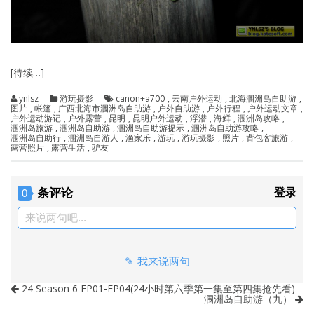
[待续…]
ynlsz
游玩摄影
canon+a700
,
云南户外运动
,
北海涠洲岛自助游
,
图片
,
帐篷
,
广西北海市涠洲岛自助游
,
户外自助游
,
户外行程
,
户外运动文章
,
户外运动游记
,
户外露营
,
昆明
,
昆明户外运动
,
浮潜
,
海鲜
,
涠洲岛攻略
,
涠洲岛旅游
,
涠洲岛自助游
,
涠洲岛自助游提示
,
涠洲岛自助游攻略
,
涠洲岛自助行
,
涠洲岛自游人
,
渔家乐
,
游玩
,
游玩摄影
,
照片
,
背包客旅游
,
露营照片
,
露营生活
,
驴友
条评论
登录
0
来说两句吧...
我来说两句
24 Season 6 EP01-EP04(24小时第六季第一集至第四集抢先看)
涠洲岛自助游（九）