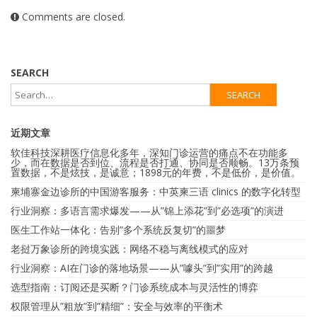
Comments are closed.
SEARCH
近期文章
软佳科技深耕医疗信息化多年，深知门诊运营的痛点不在功能多
少，而在数据是否到位、流程是否打通、协同是否顺畅。13万条预
置数据，不是炫技，是诚意；1898元的年费，不是低价，是价值。
柬埔寨金边诊所的中国游客服务：中英柬三语 clinics 的数字化转型
行业洞察：多语言需求爆发——从”锦上添花”到”必选项”的演进
医生工作站一体化：告别”多个系统反复切”的噩梦
老挝万象诊所的跨境实践：网络不稳与离线模式的应对
行业洞察：AI在门诊的落地场景——从”噱头”到”实用”的跨越
选型指南：订阅还是买断？门诊系统成本与灵活性的博弈
权限管理从”粗放”到”精细”：安全与效率的平衡术