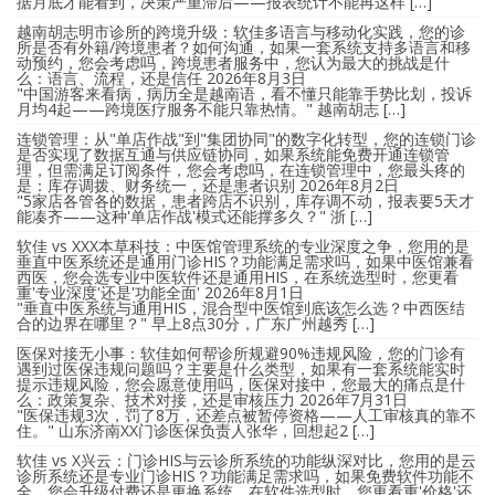
据月底才能看到，决策严重滞后——报表统计不能再这样 […]
越南胡志明市诊所的跨境升级：软佳多语言与移动化实践，您的诊
所是否有外籍/跨境患者？如何沟通，如果一套系统支持多语言和移
动预约，您会考虑吗，跨境患者服务中，您认为最大的挑战是什
么：语言、流程，还是信任
2026年8月3日
"中国游客来看病，病历全是越南语，看不懂只能靠手势比划，投诉
月均4起——跨境医疗服务不能只靠热情。" 越南胡志 […]
连锁管理：从"单店作战"到"集团协同"的数字化转型，您的连锁门诊
是否实现了数据互通与供应链协同，如果系统能免费开通连锁管
理，但需满足订阅条件，您会考虑吗，在连锁管理中，您最头疼的
是：库存调拨、财务统一，还是患者识别
2026年8月2日
"5家店各管各的数据，患者跨店不识别，库存调不动，报表要5天才
能凑齐——这种'单店作战'模式还能撑多久？" 浙 […]
软佳 vs XXX本草科技：中医馆管理系统的专业深度之争，您用的是
垂直中医系统还是通用门诊HIS？功能满足需求吗，如果中医馆兼看
西医，您会选专业中医软件还是通用HIS，在系统选型时，您更看
重'专业深度'还是'功能全面'
2026年8月1日
"垂直中医系统与通用HIS，混合型中医馆到底该怎么选？中西医结
合的边界在哪里？" 早上8点30分，广东广州越秀 […]
医保对接无小事：软佳如何帮诊所规避90%违规风险，您的门诊有
遇到过医保违规问题吗？主要是什么类型，如果有一套系统能实时
提示违规风险，您会愿意使用吗，医保对接中，您最大的痛点是什
么：政策复杂、技术对接，还是审核压力
2026年7月31日
"医保违规3次，罚了8万，还差点被暂停资格——人工审核真的靠不
住。" 山东济南XX门诊医保负责人张华，回想起2 […]
软佳 vs X兴云：门诊HIS与云诊所系统的功能纵深对比，您用的是云
诊所系统还是专业门诊HIS？功能满足需求吗，如果免费软件功能不
全，您会升级付费还是更换系统，在软件选型时，您更看重'价格'还