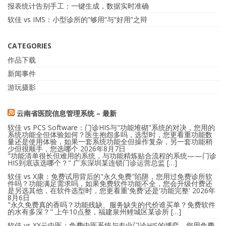
报表统计告别手工：一键生成，数据实时准确
软佳 vs IMS：小型诊所的”够用”与”好用”之辩
CATEGORIES
作品下载
新闻事件
游玩摄影
云南省医院信息管理系统 – 最新
软佳 vs PCS Software：门诊HIS与"功能堆砌"系统的对决，您用的
系统功能全但体验如何？医生抱怨多吗，选型时，您更看重功能数
量还是使用体验，如果一套系统功能全但操作复杂，另一套功能稍
少但很顺手，您选哪个
2026年8月7日
"功能清单很长但难用的系统，与功能精炼贴合流程的系统——门诊
HIS到底该选哪个？" 广东深圳某连锁门诊运营总监 […]
软佳 vs X康：免费试用背后的"永久免费"陷阱，您用过免费诊所软
件吗？功能满足需求吗，如果免费软件功能不全，您会升级付费还
是另选其他，在软件选型时，您更看重'免费'还是'功能完整'
2026年
8月6日
"永久免费真的香吗？功能残缺、服务缺失的代价谁买单？免费软件
的水有多深？" 上午10点整，福建泉州鲤城区某诊所 […]
软佳 vs XX云中医：免费中医系统与专业门诊HIS的博弈，您用免费