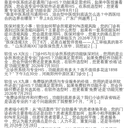
垂直中医系统还是通用门诊HIS？功能满足需求吗，如果中医馆兼看
西医，您会选专业中医软件还是通用HIS，在系统选型时，您更看
重'专业深度'还是'功能全面'
2026年8月1日
"垂直中医系统与通用HIS，混合型中医馆到底该怎么选？中西医结
合的边界在哪里？" 早上8点30分，广东广州越秀 […]
医保对接无小事：软佳如何帮诊所规避90%违规风险，您的门诊有
遇到过医保违规问题吗？主要是什么类型，如果有一套系统能实时
提示违规风险，您会愿意使用吗，医保对接中，您最大的痛点是什
么：政策复杂、技术对接，还是审核压力
2026年7月31日
"医保违规3次，罚了8万，还差点被暂停资格——人工审核真的靠不
住。" 山东济南XX门诊医保负责人张华，回想起2 […]
软佳 vs X兴云：门诊HIS与云诊所系统的功能纵深对比，您用的是云
诊所系统还是专业门诊HIS？功能满足需求吗，如果免费软件功能不
全，您会升级付费还是更换系统，在软件选型时，您更看重'价格'还
是'功能完整度'
2026年7月30日
"云诊所系统与专业HIS，功能差距有多大？值不值得多花这1898
元？" 下午3点30分，河南郑州中原区某门诊分 […]
软佳 vs X九康：免费版的诱惑与专业服务的价值，您用的是诊所软
件还是门诊HIS？功能满足需求吗，如果免费软件功能不全，您会升
级付费还是另选其他，在软件选型时，您更看重'免费'还是'功能完整'
2026年7月29日
"免费诊所软件和付费HIS，功能到底差多远？我们小诊所该省钱还
是该选专业的？这个问题困扰了我整整3个月。" 河 […]
患者端小程序：从"电话轰炸"到"自助服务"的患者体验革命，您的门
诊咨询主要靠电话还是自助？患者满意度如何，如果小程序能解决
80%常见问题，但老年患者需要人工，您会如何平衡，患者服务
中，您认为最大的痛点是什么：人力不足、重复问题，还是等待时
间
2026年7月28日