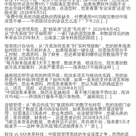
中医软件还是付费HIS？功能满足需求吗，如果免费软件功能不全，
您会升级付费还是另选其他，在选型时，您更看重'专业深度'还是'功
能全面'
2026年8月5日
"免费中医系统功能成熟但西医缺失，付费通用HIS功能完整但中医
深度不够——中西医结合的诊该怎么选？" 下午2点 […]
你的门诊管理系统，是“精装房”还是“毛坯房”？
2026年8月4日
从“空壳系统”到“开箱即用”：一家门诊的选型故事，和数据背后的效
率革命2025年秋天，云南某二级专科医院的陈院 […]
报表统计自动化：从"月底加班造表"到"实时驾驶舱"，您的财务报表
如何统计？每月耗时多久，如果报表能一键生成，但需放弃部分手
工控制，您愿意吗，除了财务，您还希望看到哪些运营数据用于管
理决策
2026年8月4日
"每月财务报表要3天手工整理，数据矛盾、错误百出。院长要的数
据月底才能看到，决策严重滞后——报表统计不能再这样 […]
越南胡志明市诊所的跨境升级：软佳多语言与移动化实践，您的诊
所是否有外籍/跨境患者？如何沟通，如果一套系统支持多语言和移
动预约，您会考虑吗，跨境患者服务中，您认为最大的挑战是什
么：语言、流程，还是信任
2026年8月3日
"中国游客来看病，病历全是越南语，看不懂只能靠手势比划，投诉
月均4起——跨境医疗服务不能只靠热情。" 越南胡志 […]
连锁管理：从"单店作战"到"集团协同"的数字化转型，您的连锁门诊
是否实现了数据互通与供应链协同，如果系统能免费开通连锁管
理，但需满足订阅条件，您会考虑吗，在连锁管理中，您最头疼的
是：库存调拨、财务统一，还是患者识别
2026年8月2日
"5家店各管各的数据，患者跨店不识别，库存调不动，报表要5天才
能凑齐——这种'单店作战'模式还能撑多久？" 浙 […]
软佳 vs XXX本草科技：中医馆管理系统的专业深度之争，您用的是