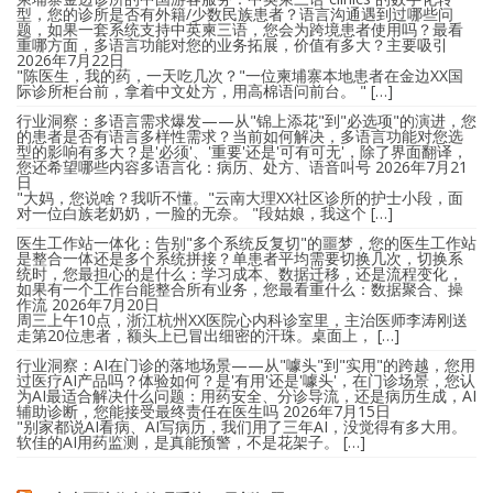
型，您的诊所是否有外籍/少数民族患者？语言沟通遇到过哪些问
题，如果一套系统支持中英柬三语，您会为跨境患者使用吗？最看
重哪方面，多语言功能对您的业务拓展，价值有多大？主要吸引
2026年7月22日
"陈医生，我的药，一天吃几次？"一位柬埔寨本地患者在金边XX国
际诊所柜台前，拿着中文处方，用高棉语问前台。 " […]
行业洞察：多语言需求爆发——从"锦上添花"到"必选项"的演进，您
的患者是否有语言多样性需求？当前如何解决，多语言功能对您选
型的影响有多大？是'必须'、'重要'还是'可有可无'，除了界面翻译，
您还希望哪些内容多语言化：病历、处方、语音叫号
2026年7月21
日
"大妈，您说啥？我听不懂。"云南大理XX社区诊所的护士小段，面
对一位白族老奶奶，一脸的无奈。 "段姑娘，我这个 […]
医生工作站一体化：告别"多个系统反复切"的噩梦，您的医生工作站
是整合一体还是多个系统拼接？单患者平均需要切换几次，切换系
统时，您最担心的是什么：学习成本、数据迁移，还是流程变化，
如果有一个工作台能整合所有业务，您最看重什么：数据聚合、操
作流
2026年7月20日
周三上午10点，浙江杭州XX医院心内科诊室里，主治医师李涛刚送
走第20位患者，额头上已冒出细密的汗珠。桌面上， […]
行业洞察：AI在门诊的落地场景——从"噱头"到"实用"的跨越，您用
过医疗AI产品吗？体验如何？是'有用'还是'噱头'，在门诊场景，您认
为AI最适合解决什么问题：用药安全、分诊导流，还是病历生成，AI
辅助诊断，您能接受最终责任在医生吗
2026年7月15日
"别家都说AI看病、AI写病历，我们用了三年AI，没觉得有多大用。
软佳的AI用药监测，是真能预警，不是花架子。 […]