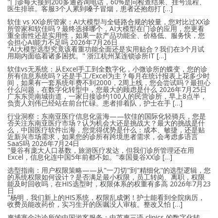
"门诊每天接到200多通咨询电话，60%是问检查结果、挂号流程、
医生排班。客服3个人累到嗓子冒烟，患者还抱怨打 […]
软佳 vs XX诊所管家：AI大模型与全链路合规的较量，您对比过XX诊
所管家和软佳吗？最终选择哪个，AI大模型在门诊的应用，您更看
重全面性还是实用性，如果一款产品功能全、价格低、服务快，您
会担心AI能力不足吗
2026年7月26日
"AI大模型选型究竟该看重功能全面还是实用贴合？我们在3个月试
用期内面临着诸多困扰。" 浙江杭州某连锁诊所IT […]
软佳vs无系统：从Excel手工到全数字化，小微诊所的蝶变，您的诊
所有信息系统吗？还是手工/Excel为主？每月在统计报表上花多少时
间，如果有一套系统年费不到2000，2周上线，您会尝试吗？最担心
什么问题，在数字化转型中，您最大的顾虑是什么
2026年7月25日
广东东莞南城街道，一家日接诊约100人的民营诊所，早上8点半，
负责人刘伟已经站在前台忙碌。患者排着队，护士在手 […]
行业洞察：东南亚医疗信息化蓝海——软佳的国际化轻骑兵，您是
否关注东南亚医疗市场？认为机会大还是挑战大？最大的挑战是什
么，中国医疗软件出海，您觉得优势是什么：成本、敏捷，还是贴
近新兴市场需求，如果您的诊所有跨境患者需求，会考虑多语言
SaaS吗
2026年7月24日
"曼谷有庞大人口基数，旅游医疗发达，但我们诊所管理还在用
Excel，信息化连中国5年前都不如。"泰国曼谷XX诊 […]
选型指南：用户权限策略——从"一刀切"到"精细化"的选型逻辑，您
的系统权限如何设计？是否满足最小权限，员工转岗、离职，权限
能及时回收吗，在HIS选型时，权限体系的权重有多高
2026年7月23
日
"杨明，我们新上的HIS系统，权限乱成粥！护士能看到全院病历，
收费员能改药价，实习生开的医嘱没人审核。整改又怕 […]
柬埔寨金边诊所的中国游客服务：中英柬三语 clinics 的数字化转