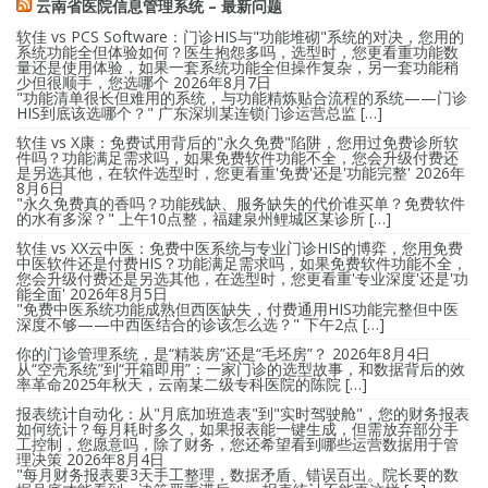
云南省医院信息管理系统 – 最新问题
软佳 vs PCS Software：门诊HIS与"功能堆砌"系统的对决，您用的
系统功能全但体验如何？医生抱怨多吗，选型时，您更看重功能数
量还是使用体验，如果一套系统功能全但操作复杂，另一套功能稍
少但很顺手，您选哪个
2026年8月7日
"功能清单很长但难用的系统，与功能精炼贴合流程的系统——门诊
HIS到底该选哪个？" 广东深圳某连锁门诊运营总监 […]
软佳 vs X康：免费试用背后的"永久免费"陷阱，您用过免费诊所软
件吗？功能满足需求吗，如果免费软件功能不全，您会升级付费还
是另选其他，在软件选型时，您更看重'免费'还是'功能完整'
2026年
8月6日
"永久免费真的香吗？功能残缺、服务缺失的代价谁买单？免费软件
的水有多深？" 上午10点整，福建泉州鲤城区某诊所 […]
软佳 vs XX云中医：免费中医系统与专业门诊HIS的博弈，您用免费
中医软件还是付费HIS？功能满足需求吗，如果免费软件功能不全，
您会升级付费还是另选其他，在选型时，您更看重'专业深度'还是'功
能全面'
2026年8月5日
"免费中医系统功能成熟但西医缺失，付费通用HIS功能完整但中医
深度不够——中西医结合的诊该怎么选？" 下午2点 […]
你的门诊管理系统，是“精装房”还是“毛坯房”？
2026年8月4日
从“空壳系统”到“开箱即用”：一家门诊的选型故事，和数据背后的效
率革命2025年秋天，云南某二级专科医院的陈院 […]
报表统计自动化：从"月底加班造表"到"实时驾驶舱"，您的财务报表
如何统计？每月耗时多久，如果报表能一键生成，但需放弃部分手
工控制，您愿意吗，除了财务，您还希望看到哪些运营数据用于管
理决策
2026年8月4日
"每月财务报表要3天手工整理，数据矛盾、错误百出。院长要的数