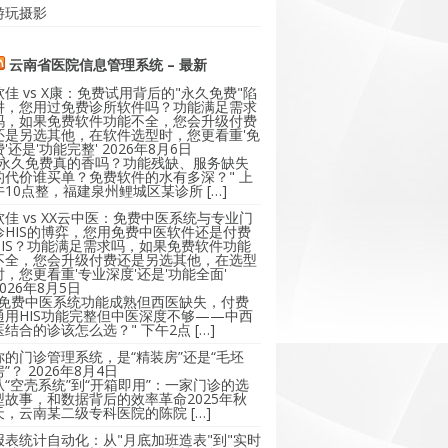
游玩摄影
云南省医院信息管理系统 – 最新
软佳 vs X康：免费试用背后的"永久免费"陷
阱，您用过免费诊所软件吗？功能满足需求
吗，如果免费软件功能不全，您会升级付费
还是另选其他，在软件选型时，您更看重'免
费'还是'功能完整'
2026年8月6日
"永久免费真的香吗？功能残缺、服务缺失
的代价谁买单？免费软件的水有多深？" 上
午10点整，福建泉州鲤城区某诊所 […]
软佳 vs XX云中医：免费中医系统与专业门
诊HIS的博弈，您用免费中医软件还是付费
HIS？功能满足需求吗，如果免费软件功能
不全，您会升级付费还是另选其他，在选型
时，您更看重'专业深度'还是'功能全面'
2026年8月5日
"免费中医系统功能成熟但西医缺失，付费
通用HIS功能完整但中医深度不够——中西
医结合的诊该怎么选？" 下午2点 […]
你的门诊管理系统，是“精装房”还是“毛坯
房”？
2026年8月4日
从“空壳系统”到“开箱即用”：一家门诊的选
型故事，和数据背后的效率革命2025年秋
天，云南某二级专科医院的陈院 […]
报表统计自动化：从"月底加班造表"到"实时