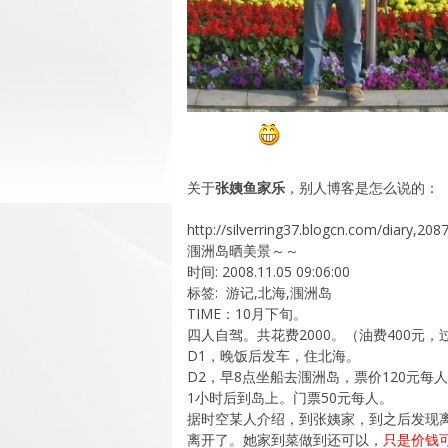
找对人了。
关于
张姨鱼家乐
，别人博客是怎么说的：
http://silverring37.blogcn.com/diary,20
涠洲岛晒美景～～
时间: 2008.11.05 09:06:00
标签: 游记,北海,涠洲岛
TIME：10月下旬。
四人自驾。共花费2000。（油费400元，
D1，晚饭后发车，住北海。
D2，早8点坐船去涠洲岛，票价120元每
1小时后到岛上。门票50元每人。
据时空某人介绍，到张姨家，到之后发现
离开了。她家到菜做到还可以，
只是价钱