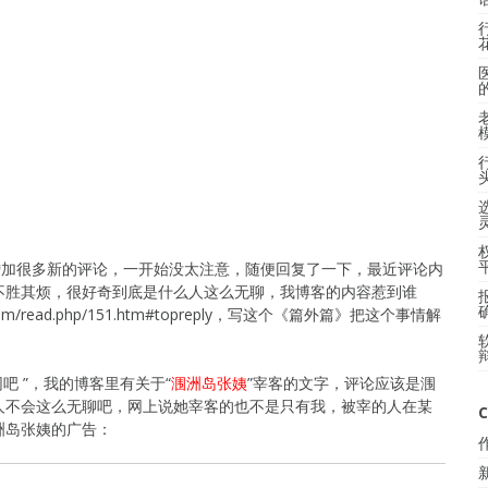
增加很多新的评论，一开始没太注意，随便回复了一下，最近评论内
不胜其烦，很好奇到底是什么人这么无聊，我博客的内容惹到谁
.com/read.php/151.htm#topreply，写这个《篇外篇》把这个事情解
网吧 ”，我的博客里有关于“
涠洲岛张姨
”宰客的文字，评论应该是涠
人不会这么无聊吧，网上说她宰客的也不是只有我，被宰的人在某
C
洲岛张姨的广告：