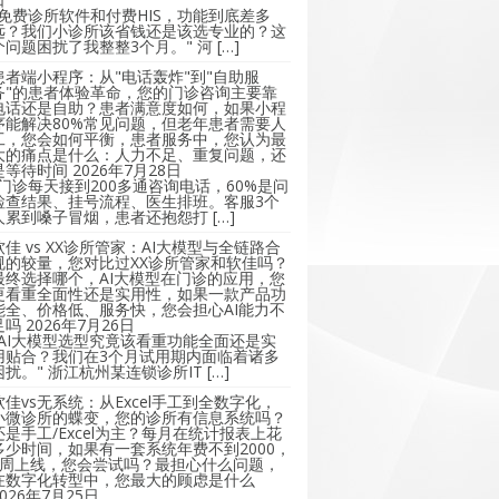
"免费诊所软件和付费HIS，功能到底差多
远？我们小诊所该省钱还是该选专业的？这
个问题困扰了我整整3个月。" 河 […]
患者端小程序：从"电话轰炸"到"自助服
务"的患者体验革命，您的门诊咨询主要靠
电话还是自助？患者满意度如何，如果小程
序能解决80%常见问题，但老年患者需要人
工，您会如何平衡，患者服务中，您认为最
大的痛点是什么：人力不足、重复问题，还
是等待时间
2026年7月28日
"门诊每天接到200多通咨询电话，60%是问
检查结果、挂号流程、医生排班。客服3个
人累到嗓子冒烟，患者还抱怨打 […]
软佳 vs XX诊所管家：AI大模型与全链路合
规的较量，您对比过XX诊所管家和软佳吗？
最终选择哪个，AI大模型在门诊的应用，您
更看重全面性还是实用性，如果一款产品功
能全、价格低、服务快，您会担心AI能力不
足吗
2026年7月26日
"AI大模型选型究竟该看重功能全面还是实
用贴合？我们在3个月试用期内面临着诸多
困扰。" 浙江杭州某连锁诊所IT […]
软佳vs无系统：从Excel手工到全数字化，
小微诊所的蝶变，您的诊所有信息系统吗？
还是手工/Excel为主？每月在统计报表上花
多少时间，如果有一套系统年费不到2000，
2周上线，您会尝试吗？最担心什么问题，
在数字化转型中，您最大的顾虑是什么
2026年7月25日