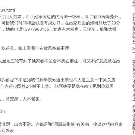
701.html
我们四人逃票，而且她家旁边的的海滩一级棒，除了有点碎海藻外，
，可惜我们时间和金钱没有规划好，在她家后面的海滩只玩了20分
她的电话13977963166，她家有木板房，三轮车，船和大排
，吃得贵。晚上看我们在放风筝都不理
女人坐她三轮车到了她家看不适合不想在那住，可又不好意思就在她
风的前提下不通知我们到半夜知道出事也不人道主意一下紧关房
我们点得少既然2小时不上菜。 张阿姨要是我在南宁见到你就黑
住，肯定黑，人不老实。
htm
激烈，出言不逊。这都是和“涠洲岛张姨”有关的，搜出这些内容来
欢迎发表。