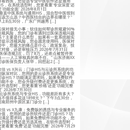
兼看西医，您会选专业中医软件还是通用
HIS，在系统选型时，您更看重'专业深度'还
是'功能全面'
2026年8月1日
"垂直中医系统与通用HIS，混合型中医馆到
底该怎么选？中西医结合的边界在哪里？"
早上8点30分，广东广州越秀 […]
医保对接无小事：软佳如何帮诊所规避90%
违规风险，您的门诊有遇到过医保违规问题
吗？主要是什么类型，如果有一套系统能实
时提示违规风险，您会愿意使用吗，医保对
接中，您最大的痛点是什么：政策复杂、技
术对接，还是审核压力
2026年7月31日
"医保违规3次，罚了8万，还差点被暂停资
格——人工审核真的靠不住。" 山东济南XX
门诊医保负责人张华，回想起2 […]
软佳 vs X兴云：门诊HIS与云诊所系统的功
能纵深对比，您用的是云诊所系统还是专业
门诊HIS？功能满足需求吗，如果免费软件
功能不全，您会升级付费还是更换系统，在
软件选型时，您更看重'价格'还是'功能完整
'
2026年7月30日
"云诊所系统与专业HIS，功能差距有多大？
值不值得多花这1898元？" 下午3点30分，
河南郑州中原区某门诊分 […]
软佳 vs X九康：免费版的诱惑与专业服务的
价值，您用的是诊所软件还是门诊HIS？功
能满足需求吗，如果免费软件功能不全，您
会升级付费还是另选其他，在软件选型时，
您更看重'免费'还是'功能完整'
2026年7月29
日