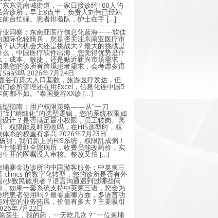
广东东莞南城街道，一家日接诊约100人的
民营诊所，早上8点半，负责人刘伟已经站
在前台忙碌。患者排着队，护士在手 […]
行业洞察：东南亚医疗信息化蓝海——软佳
的国际化轻骑兵，您是否关注东南亚医疗市
场？认为机会大还是挑战大？最大的挑战是
什么，中国医疗软件出海，您觉得优势是什
么：成本、敏捷，还是贴近新兴市场需求，
如果您的诊所有跨境患者需求，会考虑多语
言SaaS吗
2026年7月24日
"曼谷有庞大人口基数，旅游医疗发达，但
我们诊所管理还在用Excel，信息化连中国5
年前都不如。"泰国曼谷XX诊 […]
选型指南：用户权限策略——从"一刀
切"到"精细化"的选型逻辑，您的系统权限如
何设计？是否满足最小权限，员工转岗、离
职，权限能及时回收吗，在HIS选型时，权
限体系的权重有多高
2026年7月23日
"杨明，我们新上的HIS系统，权限乱成粥！
护士能看到全院病历，收费员能改药价，实
习生开的医嘱没人审核。整改又怕 […]
柬埔寨金边诊所的中国游客服务：中英柬三
语 clinics 的数字化转型，您的诊所是否有外
籍/少数民族患者？语言沟通遇到过哪些问
题，如果一套系统支持中英柬三语，您会为
跨境患者使用吗？最看重哪方面，多语言功
能对您的业务拓展，价值有多大？主要吸引
2026年7月22日
"陈医生，我的药，一天吃几次？"一位柬埔