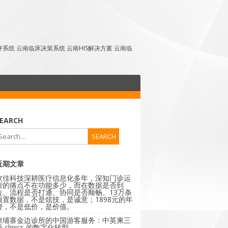
点评系统 云南临床决策系统 云南HIS解决方案 云南临
EARCH
近期文章
软佳科技深耕医疗信息化多年，深知门诊运
营的痛点不在功能多少，而在数据是否到
位、流程是否打通、协同是否顺畅。13万条
预置数据，不是炫技，是诚意；1898元的年
费，不是低价，是价值。
柬埔寨金边诊所的中国游客服务：中英柬三
 clinics 的数字化转型