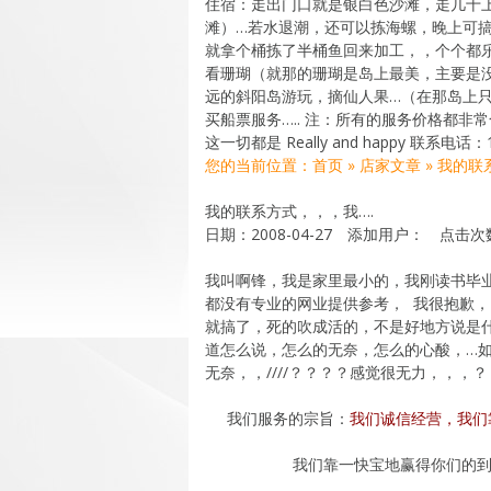
住宿：走出门口就是银白色沙滩，走几十
滩）…若水退潮，还可以拣海螺，晚上可搞
就拿个桶拣了半桶鱼回来加工，，个个都乐
看珊瑚（就那的珊瑚是岛上最美，主要是
远的斜阳岛游玩，摘仙人果…（在那岛上只
买船票服务….. 注：所有的服务价格都
这一切都是 Really and happy 联系电话：13
您的当前位置：首页 » 店家文章 » 我的联
我的联系方式，，，我….
日期：2008-04-27 添加用户： 点击
我叫啊锋，我是家里最小的，我刚读书毕
都没有专业的网业提供参考， 我很抱歉
就搞了，死的吹成活的，不是好地方说是
道怎么说，怎么的无奈，怎么的心酸，…如
无奈，，////？？？？感觉很无力，，，
我们服务的宗旨：
我们诚信经营，我们
我们靠一快宝地赢得你们的到来，我