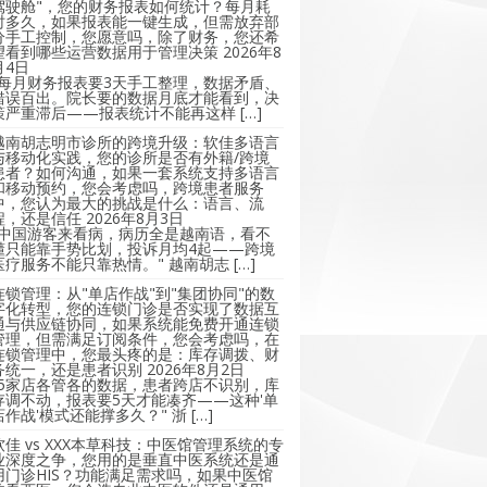
驾驶舱"，您的财务报表如何统计？每月耗
时多久，如果报表能一键生成，但需放弃部
分手工控制，您愿意吗，除了财务，您还希
望看到哪些运营数据用于管理决策
2026年8
月4日
"每月财务报表要3天手工整理，数据矛盾、
错误百出。院长要的数据月底才能看到，决
策严重滞后——报表统计不能再这样 […]
越南胡志明市诊所的跨境升级：软佳多语言
与移动化实践，您的诊所是否有外籍/跨境
患者？如何沟通，如果一套系统支持多语言
和移动预约，您会考虑吗，跨境患者服务
中，您认为最大的挑战是什么：语言、流
程，还是信任
2026年8月3日
"中国游客来看病，病历全是越南语，看不
懂只能靠手势比划，投诉月均4起——跨境
医疗服务不能只靠热情。" 越南胡志 […]
连锁管理：从"单店作战"到"集团协同"的数
字化转型，您的连锁门诊是否实现了数据互
通与供应链协同，如果系统能免费开通连锁
管理，但需满足订阅条件，您会考虑吗，在
连锁管理中，您最头疼的是：库存调拨、财
务统一，还是患者识别
2026年8月2日
"5家店各管各的数据，患者跨店不识别，库
存调不动，报表要5天才能凑齐——这种'单
店作战'模式还能撑多久？" 浙 […]
软佳 vs XXX本草科技：中医馆管理系统的专
业深度之争，您用的是垂直中医系统还是通
用门诊HIS？功能满足需求吗，如果中医馆