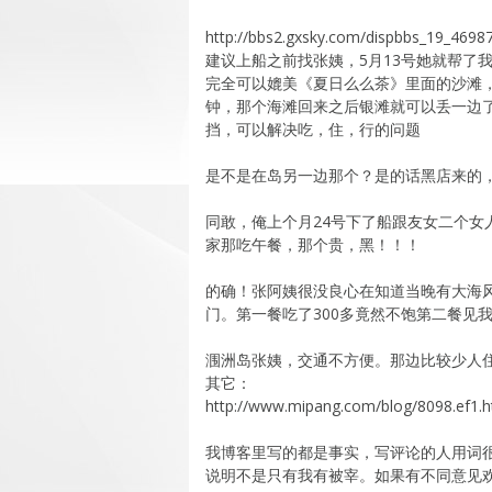
http://bbs2.gxsky.com/dispbbs_19_4698
建议上船之前找张姨，5月13号她就帮了
完全可以媲美《夏日么么茶》里面的沙滩
钟，那个海滩回来之后银滩就可以丢一边了，
挡，可以解决吃，住，行的问题
是不是在岛另一边那个？是的话黑店来的
同敢，俺上个月24号下了船跟友女二个
家那吃午餐，那个贵，黑！！！
的确！张阿姨很没良心在知道当晚有大海
门。第一餐吃了300多竟然不饱第二餐见
涠洲岛张姨，交通不方便。那边比较少人
其它：
http://www.mipang.com/blog/8098.ef1.
我博客里写的都是事实，写评论的人用词很
说明不是只有我有被宰。如果有不同意见