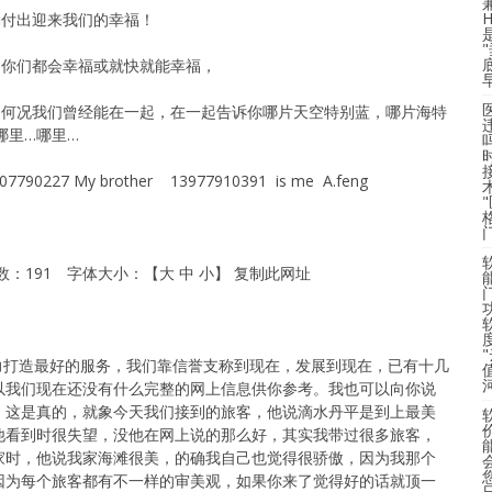
出迎来我们的幸福！
都会幸福或就快就能幸福，
们曾经能在一起，在一起告诉你哪片天空特别蓝，哪片海特
哪里…哪里…
0227 My brother 13977910391 is me A.feng
次数：191 字体大小：【大 中 小】 复制此网址
度
打造最好的服务，我们靠信誉支称到现在，发展到现在，已有十几
以我们现在还没有什么完整的网上信息供你参考。我也可以向你说
，这是真的，就象今天我们接到的旅客，他说滴水丹平是到上最美
他看到时很失望，没他在网上说的那么好，其实我带过很多旅客，
家时，他说我家海滩很美，的确我自己也觉得很骄傲，因为我那个
因为每个旅客都有不一样的审美观，如果你来了觉得好的话就顶一