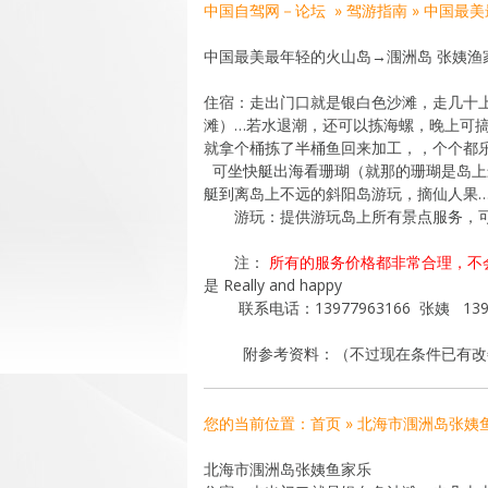
中国自驾网－论坛 » 驾游指南 » 中国
中国最美最年轻的火山岛→涠洲岛 张姨渔
住宿：走出门口就是银白色沙滩，走几十
滩）…若水退潮，还可以拣海螺，晚上可搞
就拿个桶拣了半桶鱼回来加工，，个个都乐
可坐快艇出海看珊瑚（就那的珊瑚是岛上
艇到离岛上不远的斜阳岛游玩，摘仙人果
游玩：提供游玩岛上所有景点服务，可免
注：
所有的服务价格都非常合理，不
是 Really and happy
联系电话：13977963166 张姨 13977
附参考资料：（不过现在条件已有
您的当前位置：首页 » 北海市涠洲岛张姨
北海市涠洲岛张姨鱼家乐