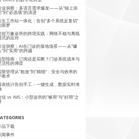
行业洞察：多语言需求爆发——从”锦上添
花”到”必选项”的演进
医生工作站一体化：告别”多个系统反复切”
的噩梦
老挝万象诊所的跨境实践：网络不稳与离线
模式的应对
行业洞察：AI在门诊的落地场景——从”噱
头”到”实用”的跨越
选型指南：订阅还是买断？门诊系统成本与
灵活性的博弈
权限管理从”粗放”到”精细”：安全与效率的
平衡术
报表统计告别手工：一键生成，数据实时准
确
软佳 vs IMS：小型诊所的”够用”与”好用”之
辩
ATEGORIES
作品下载
新闻事件