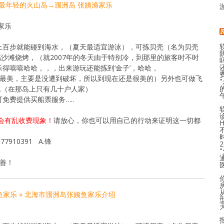
最美最年轻的火山岛→涠洲岛 张姨渔家乐
家乐
上百步就能碰到海水，（夏天最适宜游泳），可拣贝壳（名为贝壳
沙滩烧烤，（就2007年的冬天由于特别冷，到那里的旅客时不时
得嘻嘻哈哈，，，出来游玩还能拣到‘金子’，哈哈，
最美，主要是没遭到破坏，所以到现在还是很美的）另外也可做飞
…（在那岛上只有几十户人家）
费提供买船票服务…..
会有乱收费现象！
请放心，你也可以用自己的行动来证明这一切都
910391 A.锋
改善！
鱼家乐 » 北海市涠洲岛张姨鱼家乐介绍