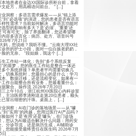
寨本地患者在金边XX国际诊所柜台前，拿着
中文处方，用高棉语问前台。 " […]
行业洞察：多语言需求爆发——从"锦上添
花"到"必选项"的演进，您的患者是否有语言
多样性需求？当前如何解决，多语言功能对
您选型的影响有多大？是'必须'、'重要'还
是'可有可无'，除了界面翻译，您还希望哪
些内容多语言化：病历、处方、语音叫号
2026年7月21日
"大妈，您说啥？我听不懂。"云南大理XX社
区诊所的护士小段，面对一位白族老奶奶，
一脸的无奈。 "段姑娘，我这个 […]
医生工作站一体化：告别"多个系统反复
切"的噩梦，您的医生工作站是整合一体还
是多个系统拼接？单患者平均需要切换几
次，切换系统时，您最担心的是什么：学习
成本、数据迁移，还是流程变化，如果有一
个工作台能整合所有业务，您最看重什么：
数据聚合、操作流
2026年7月20日
周三上午10点，浙江杭州XX医院心内科诊室
里，主治医师李涛刚送走第20位患者，额头
上已冒出细密的汗珠。桌面上， […]
行业洞察：AI在门诊的落地场景——从"噱
头"到"实用"的跨越，您用过医疗AI产品吗？
体验如何？是'有用'还是'噱头'，在门诊场
景，您认为AI最适合解决什么问题：用药安
全、分诊导流，还是病历生成，AI辅助诊
断，您能接受最终责任在医生吗
2026年7月
15日