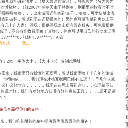
上百步就能碰到海水，（夏天最适宜游泳），可拣贝壳（名为贝壳
沙滩烧烤，（就2007年的冬天由于特别冷，到那里的旅客时不时
得嘻嘻哈哈，，，出来游玩还能拣到‘金子’，哈哈，可坐快艇出海
没遭到破坏，所以到现在还是很美的）另外也可做飞艇到离岛上不
有几十户人家） 游玩：提供游玩岛上所有景点服务，可免费提供
非常合理，不会有乱收费现象！请放心，你也可以用自己的行动来证明
97****66 张姨 1397****91 A.锋
系方式，，，我….
次数：209 字体大小：【大 中 小】 复制此网址
业回来，我家里只有我懂的互联网，所以我家里搞了十几年的旅游
， 也很内疚，，，我们现在才搞互联网已经有点迟了，早几年人家
什么什么好地方，，，，，我现在在网上看到这些，，心理都不知
何说才好，我们有着好地方却没有好的宣传工具，，…….是不是很
？？？
靠信誉赢得你们的支持！
们吃苦耐劳的精神提供最优质最廉价的服务！