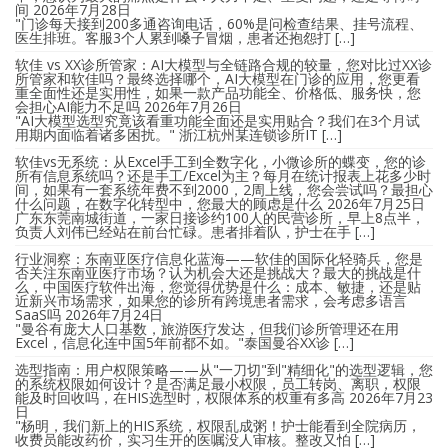
间
2026年7月28日
"门诊每天接到200多通咨询电话，60%是问检查结果、挂号流程、
医生排班。客服3个人累到嗓子冒烟，患者还抱怨打 […]
软佳 vs XX诊所管家：AI大模型与全链路合规的较量，您对比过XX诊
所管家和软佳吗？最终选择哪个，AI大模型在门诊的应用，您更看
重全面性还是实用性，如果一款产品功能全、价格低、服务快，您
会担心AI能力不足吗
2026年7月26日
"AI大模型选型究竟该看重功能全面还是实用贴合？我们在3个月试
用期内面临着诸多困扰。" 浙江杭州某连锁诊所IT […]
软佳vs无系统：从Excel手工到全数字化，小微诊所的蝶变，您的诊
所有信息系统吗？还是手工/Excel为主？每月在统计报表上花多少时
间，如果有一套系统年费不到2000，2周上线，您会尝试吗？最担心
什么问题，在数字化转型中，您最大的顾虑是什么
2026年7月25日
广东东莞南城街道，一家日接诊约100人的民营诊所，早上8点半，
负责人刘伟已经站在前台忙碌。患者排着队，护士在手 […]
行业洞察：东南亚医疗信息化蓝海——软佳的国际化轻骑兵，您是
否关注东南亚医疗市场？认为机会大还是挑战大？最大的挑战是什
么，中国医疗软件出海，您觉得优势是什么：成本、敏捷，还是贴
近新兴市场需求，如果您的诊所有跨境患者需求，会考虑多语言
SaaS吗
2026年7月24日
"曼谷有庞大人口基数，旅游医疗发达，但我们诊所管理还在用
Excel，信息化连中国5年前都不如。"泰国曼谷XX诊 […]
选型指南：用户权限策略——从"一刀切"到"精细化"的选型逻辑，您
的系统权限如何设计？是否满足最小权限，员工转岗、离职，权限
能及时回收吗，在HIS选型时，权限体系的权重有多高
2026年7月23
日
"杨明，我们新上的HIS系统，权限乱成粥！护士能看到全院病历，
收费员能改药价，实习生开的医嘱没人审核。整改又怕 […]