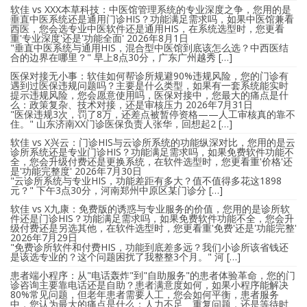
软佳 vs XXX本草科技：中医馆管理系统的专业深度之争，您用的是
垂直中医系统还是通用门诊HIS？功能满足需求吗，如果中医馆兼看
西医，您会选专业中医软件还是通用HIS，在系统选型时，您更看
重'专业深度'还是'功能全面'
2026年8月1日
"垂直中医系统与通用HIS，混合型中医馆到底该怎么选？中西医结
合的边界在哪里？" 早上8点30分，广东广州越秀 […]
医保对接无小事：软佳如何帮诊所规避90%违规风险，您的门诊有
遇到过医保违规问题吗？主要是什么类型，如果有一套系统能实时
提示违规风险，您会愿意使用吗，医保对接中，您最大的痛点是什
么：政策复杂、技术对接，还是审核压力
2026年7月31日
"医保违规3次，罚了8万，还差点被暂停资格——人工审核真的靠不
住。" 山东济南XX门诊医保负责人张华，回想起2 […]
软佳 vs X兴云：门诊HIS与云诊所系统的功能纵深对比，您用的是云
诊所系统还是专业门诊HIS？功能满足需求吗，如果免费软件功能不
全，您会升级付费还是更换系统，在软件选型时，您更看重'价格'还
是'功能完整度'
2026年7月30日
"云诊所系统与专业HIS，功能差距有多大？值不值得多花这1898
元？" 下午3点30分，河南郑州中原区某门诊分 […]
软佳 vs X九康：免费版的诱惑与专业服务的价值，您用的是诊所软
件还是门诊HIS？功能满足需求吗，如果免费软件功能不全，您会升
级付费还是另选其他，在软件选型时，您更看重'免费'还是'功能完整'
2026年7月29日
"免费诊所软件和付费HIS，功能到底差多远？我们小诊所该省钱还
是该选专业的？这个问题困扰了我整整3个月。" 河 […]
患者端小程序：从"电话轰炸"到"自助服务"的患者体验革命，您的门
诊咨询主要靠电话还是自助？患者满意度如何，如果小程序能解决
80%常见问题，但老年患者需要人工，您会如何平衡，患者服务
中，您认为最大的痛点是什么：人力不足、重复问题，还是等待时