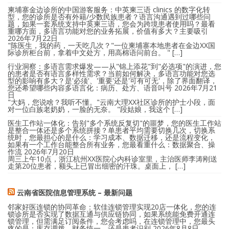
柬埔寨金边诊所的中国游客服务：中英柬三语 clinics 的数字化转
型，您的诊所是否有外籍/少数民族患者？语言沟通遇到过哪些问
题，如果一套系统支持中英柬三语，您会为跨境患者使用吗？最看
重哪方面，多语言功能对您的业务拓展，价值有多大？主要吸引
2026年7月22日
"陈医生，我的药，一天吃几次？"一位柬埔寨本地患者在金边XX国
际诊所柜台前，拿着中文处方，用高棉语问前台。 " […]
行业洞察：多语言需求爆发——从"锦上添花"到"必选项"的演进，您
的患者是否有语言多样性需求？当前如何解决，多语言功能对您选
型的影响有多大？是'必须'、'重要'还是'可有可无'，除了界面翻译，
您还希望哪些内容多语言化：病历、处方、语音叫号
2026年7月21
日
"大妈，您说啥？我听不懂。"云南大理XX社区诊所的护士小段，面
对一位白族老奶奶，一脸的无奈。 "段姑娘，我这个 […]
医生工作站一体化：告别"多个系统反复切"的噩梦，您的医生工作站
是整合一体还是多个系统拼接？单患者平均需要切换几次，切换系
统时，您最担心的是什么：学习成本、数据迁移，还是流程变化，
如果有一个工作台能整合所有业务，您最看重什么：数据聚合、操
作流
2026年7月20日
周三上午10点，浙江杭州XX医院心内科诊室里，主治医师李涛刚送
走第20位患者，额头上已冒出细密的汗珠。桌面上， […]
云南省医院信息管理系统 – 最新问题
邻家好医连锁的协同革命：软佳连锁管理实现20店一体化，您的连
锁诊所是否实现了数据互通与供应链协同，如果系统能免费开通连
锁管理，但需满足订阅条件，您会考虑吗，在连锁管理中，您最头
疼的是：库存调拨、财务统一，还是患者识别
2026年8月8日