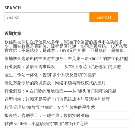
SEARCH
近期文章
软佳科技深耕医疗信息化多年，深知门诊运营的痛点不在功能多
少，而在数据是否到位、流程是否打通、协同是否顺畅。13万条预
置数据，不是炫技，是诚意；1898元的年费，不是低价，是价值。
柬埔寨金边诊所的中国游客服务：中英柬三语 clinics 的数字化转型
行业洞察：多语言需求爆发——从”锦上添花”到”必选项”的演进
医生工作站一体化：告别”多个系统反复切”的噩梦
老挝万象诊所的跨境实践：网络不稳与离线模式的应对
行业洞察：AI在门诊的落地场景——从”噱头”到”实用”的跨越
选型指南：订阅还是买断？门诊系统成本与灵活性的博弈
权限管理从”粗放”到”精细”：安全与效率的平衡术
报表统计告别手工：一键生成，数据实时准确
软佳 vs IMS：小型诊所的”够用”与”好用”之辩