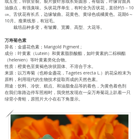
或互生，羽状全裂。裂片披针形或长矩圆形，有锯齿，叶缘背面具
油腺点，有强臭味。头状花序单生，有时全为舌状花，直径约5－10
㎝。舌状花有长爪，边缘皱曲。花黄色、黄绿色或橘黄色。花期6～
10月。瘦果线形，有冠毛。
栽培品种多变，有皱瓣、宽瓣、高型、大花等。
万寿菊色素
异名：金盛花色素；Marigold Pigment ;
成分：叶黄素（Lutein）和黄素脂肪酸酯，如叶黄素的二棕榈酯
（helenien）等叶黄素类化合物。
性质：橙黄色至黄褐色块状固体、不溶合于水。
来源：以万寿菊（也称金盏花，Tagetes erecta L.）的花朵粉末为
原料，利用现代的生物技术提取而成的天然色素。
用途：饮料、冷饮、糕点、和油脂食品等的着色，为黄色着色剂
在我们靠路边停车照相时，我突然发现在一朵万寿菊花上趴着一只
绿背小青蛙，原照片大小在右下角显示。