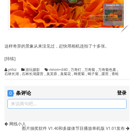
这样奇异的景象从来没见过，赶快用相机连拍了十多张。
[待续]
ynlsz
游玩摄影
ninon+d40
,
万寿灯
,
万寿菊
,
万寿菊色素
,
石林长湖
,
石林长湖露营
,
臭芙蓉
,
臭菊花
,
蜂窝菊
,
蝎子菊
,
露营
,
青蛙
条评论
登录
0
来说两句吧...
网线小人
图片抽奖软件 V1.40和多媒体节目播放单机版 V1.01发布