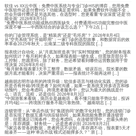
软佳 vs XX云中医：免费中医系统与专业门诊HIS的博弈，您用免费
中医软件还是付费HIS？功能满足需求吗，如果免费软件功能不全，
您会升级付费还是另选其他，在选型时，您更看重'专业深度'还是'功
能全面'
2026年8月5日
"免费中医系统功能成熟但西医缺失，付费通用HIS功能完整但中医
深度不够——中西医结合的诊该怎么选？" 下午2点 […]
你的门诊管理系统，是“精装房”还是“毛坯房”？
2026年8月4日
从“空壳系统”到“开箱即用”：一家门诊的选型故事，和数据背后的效
率革命2025年秋天，云南某二级专科医院的陈院 […]
报表统计自动化：从"月底加班造表"到"实时驾驶舱"，您的财务报表
如何统计？每月耗时多久，如果报表能一键生成，但需放弃部分手
工控制，您愿意吗，除了财务，您还希望看到哪些运营数据用于管
理决策
2026年8月4日
"每月财务报表要3天手工整理，数据矛盾、错误百出。院长要的数
据月底才能看到，决策严重滞后——报表统计不能再这样 […]
越南胡志明市诊所的跨境升级：软佳多语言与移动化实践，您的诊
所是否有外籍/跨境患者？如何沟通，如果一套系统支持多语言和移
动预约，您会考虑吗，跨境患者服务中，您认为最大的挑战是什
么：语言、流程，还是信任
2026年8月3日
"中国游客来看病，病历全是越南语，看不懂只能靠手势比划，投诉
月均4起——跨境医疗服务不能只靠热情。" 越南胡志 […]
连锁管理：从"单店作战"到"集团协同"的数字化转型，您的连锁门诊
是否实现了数据互通与供应链协同，如果系统能免费开通连锁管
理，但需满足订阅条件，您会考虑吗，在连锁管理中，您最头疼的
是：库存调拨、财务统一，还是患者识别
2026年8月2日
"5家店各管各的数据，患者跨店不识别，库存调不动，报表要5天才
能凑齐——这种'单店作战'模式还能撑多久？" 浙 […]