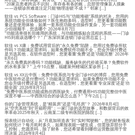
"20家店患者跨店不识别，库存各有各的账，总部管理像盲人摸象
——连锁诊所难道注定只能'物理连锁'不成？" 邻家 […]
软佳 vs PCS Software：门诊HIS与"功能堆砌"系统的对决，您用的
系统功能全但体验如何？医生抱怨多吗，选型时，您更看重功能数
量还是使用体验，如果一套系统功能全但操作复杂，另一套功能稍
少但很顺手，您选哪个
2026年8月7日
"功能清单很长但难用的系统，与功能精炼贴合流程的系统——门诊
HIS到底该选哪个？" 广东深圳某连锁门诊运营总监 […]
软佳 vs X康：免费试用背后的"永久免费"陷阱，您用过免费诊所软
件吗？功能满足需求吗，如果免费软件功能不全，您会升级付费还
是另选其他，在软件选型时，您更看重'免费'还是'功能完整'
2026年
8月6日
"永久免费真的香吗？功能残缺、服务缺失的代价谁买单？免费软件
的水有多深？" 上午10点整，福建泉州鲤城区某诊所 […]
软佳 vs XX云中医：免费中医系统与专业门诊HIS的博弈，您用免费
中医软件还是付费HIS？功能满足需求吗，如果免费软件功能不全，
您会升级付费还是另选其他，在选型时，您更看重'专业深度'还是'功
能全面'
2026年8月5日
"免费中医系统功能成熟但西医缺失，付费通用HIS功能完整但中医
深度不够——中西医结合的诊该怎么选？" 下午2点 […]
你的门诊管理系统，是“精装房”还是“毛坯房”？
2026年8月4日
从“空壳系统”到“开箱即用”：一家门诊的选型故事，和数据背后的效
率革命2025年秋天，云南某二级专科医院的陈院 […]
报表统计自动化：从"月底加班造表"到"实时驾驶舱"，您的财务报表
如何统计？每月耗时多久，如果报表能一键生成，但需放弃部分手
工控制，您愿意吗，除了财务，您还希望看到哪些运营数据用于管
理决策
2026年8月4日