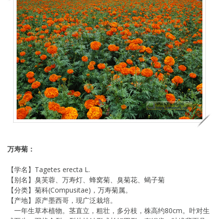
万寿菊：
【学名】Tagetes erecta L.
【别名】臭芙蓉、万寿灯、蜂窝菊、臭菊花、蝎子菊
【分类】菊科(Compusitae)，万寿菊属。
【产地】原产墨西哥，现广泛栽培。
一年生草本植物。茎直立，粗壮，多分枝，株高约80cm。叶对生