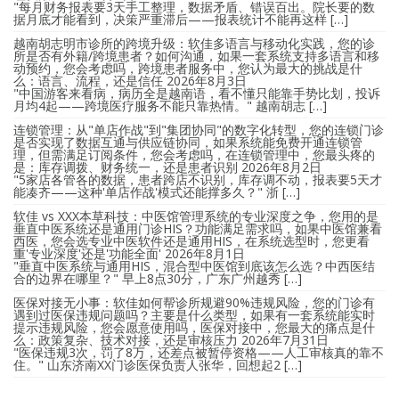
"每月财务报表要3天手工整理，数据矛盾、错误百出。院长要的数
据月底才能看到，决策严重滞后——报表统计不能再这样 […]
越南胡志明市诊所的跨境升级：软佳多语言与移动化实践，您的诊
所是否有外籍/跨境患者？如何沟通，如果一套系统支持多语言和移
动预约，您会考虑吗，跨境患者服务中，您认为最大的挑战是什
么：语言、流程，还是信任
2026年8月3日
"中国游客来看病，病历全是越南语，看不懂只能靠手势比划，投诉
月均4起——跨境医疗服务不能只靠热情。" 越南胡志 […]
连锁管理：从"单店作战"到"集团协同"的数字化转型，您的连锁门诊
是否实现了数据互通与供应链协同，如果系统能免费开通连锁管
理，但需满足订阅条件，您会考虑吗，在连锁管理中，您最头疼的
是：库存调拨、财务统一，还是患者识别
2026年8月2日
"5家店各管各的数据，患者跨店不识别，库存调不动，报表要5天才
能凑齐——这种'单店作战'模式还能撑多久？" 浙 […]
软佳 vs XXX本草科技：中医馆管理系统的专业深度之争，您用的是
垂直中医系统还是通用门诊HIS？功能满足需求吗，如果中医馆兼看
西医，您会选专业中医软件还是通用HIS，在系统选型时，您更看
重'专业深度'还是'功能全面'
2026年8月1日
"垂直中医系统与通用HIS，混合型中医馆到底该怎么选？中西医结
合的边界在哪里？" 早上8点30分，广东广州越秀 […]
医保对接无小事：软佳如何帮诊所规避90%违规风险，您的门诊有
遇到过医保违规问题吗？主要是什么类型，如果有一套系统能实时
提示违规风险，您会愿意使用吗，医保对接中，您最大的痛点是什
么：政策复杂、技术对接，还是审核压力
2026年7月31日
"医保违规3次，罚了8万，还差点被暂停资格——人工审核真的靠不
住。" 山东济南XX门诊医保负责人张华，回想起2 […]