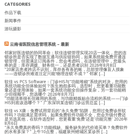
CATEGORIES
作品下载
新闻事件
游玩摄影
云南省医院信息管理系统 – 最新
邻家好医连锁的协同革命：软佳连锁管理实现20店一体化，您的连
锁诊所是否实现了数据互通与供应链协同，如果系统能免费开通连
锁管理，但需满足订阅条件，您会考虑吗，在连锁管理中，您最头
疼的是：库存调拨、财务统一，还是患者识别
2026年8月8日
"20家店患者跨店不识别，库存各有各的账，总部管理像盲人摸象
——连锁诊所难道注定只能'物理连锁'不成？" 邻家 […]
软佳 vs PCS Software：门诊HIS与"功能堆砌"系统的对决，您用的
系统功能全但体验如何？医生抱怨多吗，选型时，您更看重功能数
量还是使用体验，如果一套系统功能全但操作复杂，另一套功能稍
少但很顺手，您选哪个
2026年8月7日
"功能清单很长但难用的系统，与功能精炼贴合流程的系统——门诊
HIS到底该选哪个？" 广东深圳某连锁门诊运营总监 […]
软佳 vs X康：免费试用背后的"永久免费"陷阱，您用过免费诊所软
件吗？功能满足需求吗，如果免费软件功能不全，您会升级付费还
是另选其他，在软件选型时，您更看重'免费'还是'功能完整'
2026年
8月6日
"永久免费真的香吗？功能残缺、服务缺失的代价谁买单？免费软件
的水有多深？" 上午10点整，福建泉州鲤城区某诊所 […]