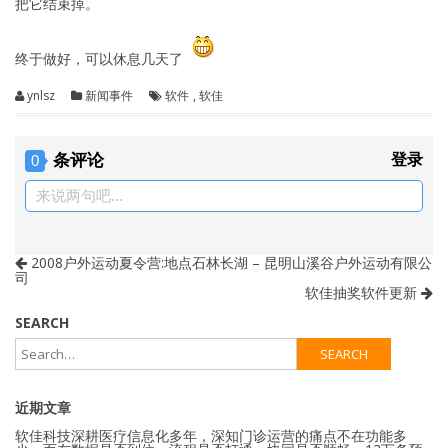
把它结束掉。
终于做好，可以休息几天了
ynlsz
新闻事件
软件
,
软佳
条评论
登录
0
来说两句吧...
2008户外运动夏令营:地点石林长湖 – 昆明山溪谷户外运动有限公
司
软佳抽奖软件更新
SEARCH
近期文章
软佳科技深耕医疗信息化多年，深知门诊运营的痛点不在功能多