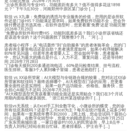
是'功能完整度'
2026年7月30日
"云诊所系统与专业HIS，功能差距有多大？值不值得多花这1898
元？" 下午3点30分，河南郑州中原区某门诊分 […]
软佳 vs X九康：免费版的诱惑与专业服务的价值，您用的是诊所软
件还是门诊HIS？功能满足需求吗，如果免费软件功能不全，您会升
级付费还是另选其他，在软件选型时，您更看重'免费'还是'功能完整'
2026年7月29日
"免费诊所软件和付费HIS，功能到底差多远？我们小诊所该省钱还
是该选专业的？这个问题困扰了我整整3个月。" 河 […]
患者端小程序：从"电话轰炸"到"自助服务"的患者体验革命，您的门
诊咨询主要靠电话还是自助？患者满意度如何，如果小程序能解决
80%常见问题，但老年患者需要人工，您会如何平衡，患者服务
中，您认为最大的痛点是什么：人力不足、重复问题，还是等待时
间
2026年7月28日
"门诊每天接到200多通咨询电话，60%是问检查结果、挂号流程、
医生排班。客服3个人累到嗓子冒烟，患者还抱怨打 […]
软佳 vs XX诊所管家：AI大模型与全链路合规的较量，您对比过XX诊
所管家和软佳吗？最终选择哪个，AI大模型在门诊的应用，您更看
重全面性还是实用性，如果一款产品功能全、价格低、服务快，您
会担心AI能力不足吗
2026年7月26日
"AI大模型选型究竟该看重功能全面还是实用贴合？我们在3个月试
用期内面临着诸多困扰。" 浙江杭州某连锁诊所IT […]
软佳vs无系统：从Excel手工到全数字化，小微诊所的蝶变，您的诊
所有信息系统吗？还是手工/Excel为主？每月在统计报表上花多少时
间，如果有一套系统年费不到2000，2周上线，您会尝试吗？最担心
什么问题，在数字化转型中，您最大的顾虑是什么
2026年7月25日
广东东莞南城街道，一家日接诊约100人的民营诊所，早上8点半，
负责人刘伟已经站在前台忙碌。患者排着队，护士在手 […]