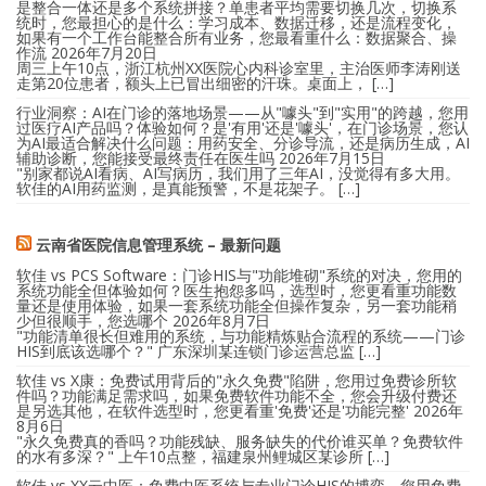
是整合一体还是多个系统拼接？单患者平均需要切换几次，切换系
统时，您最担心的是什么：学习成本、数据迁移，还是流程变化，
如果有一个工作台能整合所有业务，您最看重什么：数据聚合、操
作流
2026年7月20日
周三上午10点，浙江杭州XX医院心内科诊室里，主治医师李涛刚送
走第20位患者，额头上已冒出细密的汗珠。桌面上， […]
行业洞察：AI在门诊的落地场景——从"噱头"到"实用"的跨越，您用
过医疗AI产品吗？体验如何？是'有用'还是'噱头'，在门诊场景，您认
为AI最适合解决什么问题：用药安全、分诊导流，还是病历生成，AI
辅助诊断，您能接受最终责任在医生吗
2026年7月15日
"别家都说AI看病、AI写病历，我们用了三年AI，没觉得有多大用。
软佳的AI用药监测，是真能预警，不是花架子。 […]
云南省医院信息管理系统 – 最新问题
软佳 vs PCS Software：门诊HIS与"功能堆砌"系统的对决，您用的
系统功能全但体验如何？医生抱怨多吗，选型时，您更看重功能数
量还是使用体验，如果一套系统功能全但操作复杂，另一套功能稍
少但很顺手，您选哪个
2026年8月7日
"功能清单很长但难用的系统，与功能精炼贴合流程的系统——门诊
HIS到底该选哪个？" 广东深圳某连锁门诊运营总监 […]
软佳 vs X康：免费试用背后的"永久免费"陷阱，您用过免费诊所软
件吗？功能满足需求吗，如果免费软件功能不全，您会升级付费还
是另选其他，在软件选型时，您更看重'免费'还是'功能完整'
2026年
8月6日
"永久免费真的香吗？功能残缺、服务缺失的代价谁买单？免费软件
的水有多深？" 上午10点整，福建泉州鲤城区某诊所 […]
软佳 vs XX云中医：免费中医系统与专业门诊HIS的博弈，您用免费