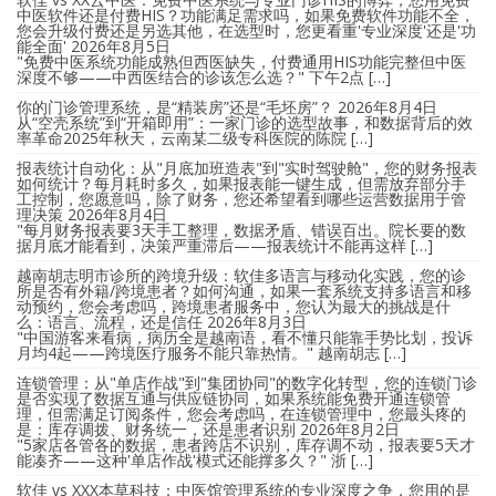
中医软件还是付费HIS？功能满足需求吗，如果免费软件功能不全，
您会升级付费还是另选其他，在选型时，您更看重'专业深度'还是'功
能全面'
2026年8月5日
"免费中医系统功能成熟但西医缺失，付费通用HIS功能完整但中医
深度不够——中西医结合的诊该怎么选？" 下午2点 […]
你的门诊管理系统，是“精装房”还是“毛坯房”？
2026年8月4日
从“空壳系统”到“开箱即用”：一家门诊的选型故事，和数据背后的效
率革命2025年秋天，云南某二级专科医院的陈院 […]
报表统计自动化：从"月底加班造表"到"实时驾驶舱"，您的财务报表
如何统计？每月耗时多久，如果报表能一键生成，但需放弃部分手
工控制，您愿意吗，除了财务，您还希望看到哪些运营数据用于管
理决策
2026年8月4日
"每月财务报表要3天手工整理，数据矛盾、错误百出。院长要的数
据月底才能看到，决策严重滞后——报表统计不能再这样 […]
越南胡志明市诊所的跨境升级：软佳多语言与移动化实践，您的诊
所是否有外籍/跨境患者？如何沟通，如果一套系统支持多语言和移
动预约，您会考虑吗，跨境患者服务中，您认为最大的挑战是什
么：语言、流程，还是信任
2026年8月3日
"中国游客来看病，病历全是越南语，看不懂只能靠手势比划，投诉
月均4起——跨境医疗服务不能只靠热情。" 越南胡志 […]
连锁管理：从"单店作战"到"集团协同"的数字化转型，您的连锁门诊
是否实现了数据互通与供应链协同，如果系统能免费开通连锁管
理，但需满足订阅条件，您会考虑吗，在连锁管理中，您最头疼的
是：库存调拨、财务统一，还是患者识别
2026年8月2日
"5家店各管各的数据，患者跨店不识别，库存调不动，报表要5天才
能凑齐——这种'单店作战'模式还能撑多久？" 浙 […]
软佳 vs XXX本草科技：中医馆管理系统的专业深度之争，您用的是