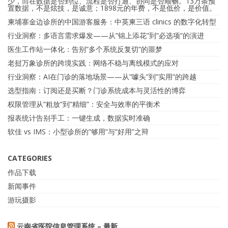
少，而在数据是否到位、流程是否打通、协同是否顺畅。13万条预
置数据，不是炫技，是诚意；1898元的年费，不是低价，是价值。
柬埔寨金边诊所的中国游客服务：中英柬三语 clinics 的数字化转型
行业洞察：多语言需求爆发——从”锦上添花”到”必选项”的演进
医生工作站一体化：告别”多个系统反复切”的噩梦
老挝万象诊所的跨境实践：网络不稳与离线模式的应对
行业洞察：AI在门诊的落地场景——从”噱头”到”实用”的跨越
选型指南：订阅还是买断？门诊系统成本与灵活性的博弈
权限管理从”粗放”到”精细”：安全与效率的平衡术
报表统计告别手工：一键生成，数据实时准确
软佳 vs IMS：小型诊所的”够用”与”好用”之辩
CATEGORIES
作品下载
新闻事件
游玩摄影
云南省医院信息管理系统 – 最新