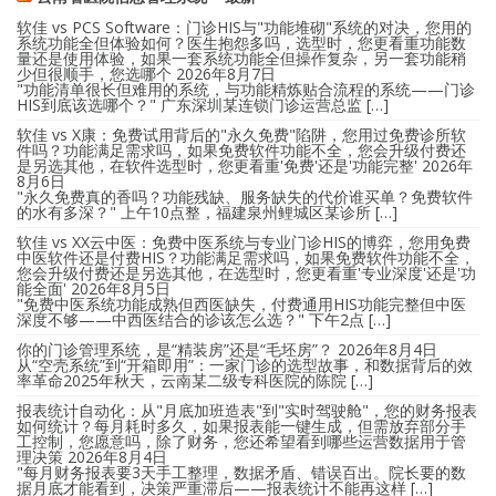
软佳 vs PCS Software：门诊HIS与"功能堆砌"系统的对决，您用的
系统功能全但体验如何？医生抱怨多吗，选型时，您更看重功能数
量还是使用体验，如果一套系统功能全但操作复杂，另一套功能稍
少但很顺手，您选哪个
2026年8月7日
"功能清单很长但难用的系统，与功能精炼贴合流程的系统——门诊
HIS到底该选哪个？" 广东深圳某连锁门诊运营总监 […]
软佳 vs X康：免费试用背后的"永久免费"陷阱，您用过免费诊所软
件吗？功能满足需求吗，如果免费软件功能不全，您会升级付费还
是另选其他，在软件选型时，您更看重'免费'还是'功能完整'
2026年
8月6日
"永久免费真的香吗？功能残缺、服务缺失的代价谁买单？免费软件
的水有多深？" 上午10点整，福建泉州鲤城区某诊所 […]
软佳 vs XX云中医：免费中医系统与专业门诊HIS的博弈，您用免费
中医软件还是付费HIS？功能满足需求吗，如果免费软件功能不全，
您会升级付费还是另选其他，在选型时，您更看重'专业深度'还是'功
能全面'
2026年8月5日
"免费中医系统功能成熟但西医缺失，付费通用HIS功能完整但中医
深度不够——中西医结合的诊该怎么选？" 下午2点 […]
你的门诊管理系统，是“精装房”还是“毛坯房”？
2026年8月4日
从“空壳系统”到“开箱即用”：一家门诊的选型故事，和数据背后的效
率革命2025年秋天，云南某二级专科医院的陈院 […]
报表统计自动化：从"月底加班造表"到"实时驾驶舱"，您的财务报表
如何统计？每月耗时多久，如果报表能一键生成，但需放弃部分手
工控制，您愿意吗，除了财务，您还希望看到哪些运营数据用于管
理决策
2026年8月4日
"每月财务报表要3天手工整理，数据矛盾、错误百出。院长要的数
据月底才能看到，决策严重滞后——报表统计不能再这样 […]