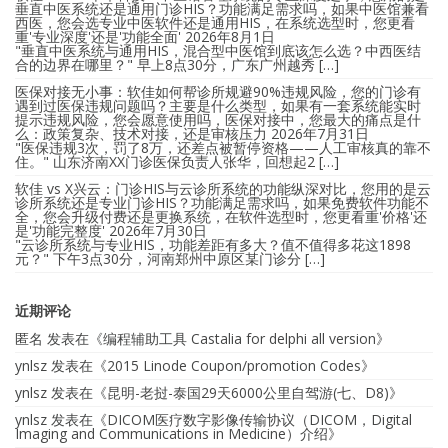
垂直中医系统还是通用门诊HIS？功能满足需求吗，如果中医馆兼看
西医，您会选专业中医软件还是通用HIS，在系统选型时，您更看
重'专业深度'还是'功能全面'
2026年8月1日
"垂直中医系统与通用HIS，混合型中医馆到底该怎么选？中西医结
合的边界在哪里？" 早上8点30分，广东广州越秀 […]
医保对接无小事：软佳如何帮诊所规避90%违规风险，您的门诊有
遇到过医保违规问题吗？主要是什么类型，如果有一套系统能实时
提示违规风险，您会愿意使用吗，医保对接中，您最大的痛点是什
么：政策复杂、技术对接，还是审核压力
2026年7月31日
"医保违规3次，罚了8万，还差点被暂停资格——人工审核真的靠不
住。" 山东济南XX门诊医保负责人张华，回想起2 […]
软佳 vs X兴云：门诊HIS与云诊所系统的功能纵深对比，您用的是云
诊所系统还是专业门诊HIS？功能满足需求吗，如果免费软件功能不
全，您会升级付费还是更换系统，在软件选型时，您更看重'价格'还
是'功能完整度'
2026年7月30日
"云诊所系统与专业HIS，功能差距有多大？值不值得多花这1898
元？" 下午3点30分，河南郑州中原区某门诊分 […]
近期评论
匿名
发表在《
编程辅助工具 Castalia for delphi all version
》
ynlsz
发表在《
2015 Linode Coupon/promotion Codes
》
ynlsz
发表在《
昆明-老挝-泰国29天6000公里自驾游(七、D8)
》
ynlsz
发表在《
DICOM医疗数字影像传输协议（DICOM，Digital
Imaging and Communications in Medicine）介绍
》