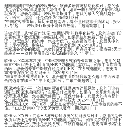
越南胡志明市诊所的跨境升级：软佳多语言与移动化实践，您的诊
所是否有外籍/跨境患者？如何沟通，如果一套系统支持多语言和移
动预约，您会考虑吗，跨境患者服务中，您认为最大的挑战是什
么：语言、流程，还是信任
2026年8月3日
"中国游客来看病，病历全是越南语，看不懂只能靠手势比划，投诉
月均4起——跨境医疗服务不能只靠热情。" 越南胡志 […]
连锁管理：从"单店作战"到"集团协同"的数字化转型，您的连锁门诊
是否实现了数据互通与供应链协同，如果系统能免费开通连锁管
理，但需满足订阅条件，您会考虑吗，在连锁管理中，您最头疼的
是：库存调拨、财务统一，还是患者识别
2026年8月2日
"5家店各管各的数据，患者跨店不识别，库存调不动，报表要5天才
能凑齐——这种'单店作战'模式还能撑多久？" 浙 […]
软佳 vs XXX本草科技：中医馆管理系统的专业深度之争，您用的是
垂直中医系统还是通用门诊HIS？功能满足需求吗，如果中医馆兼看
西医，您会选专业中医软件还是通用HIS，在系统选型时，您更看
重'专业深度'还是'功能全面'
2026年8月1日
"垂直中医系统与通用HIS，混合型中医馆到底该怎么选？中西医结
合的边界在哪里？" 早上8点30分，广东广州越秀 […]
医保对接无小事：软佳如何帮诊所规避90%违规风险，您的门诊有
遇到过医保违规问题吗？主要是什么类型，如果有一套系统能实时
提示违规风险，您会愿意使用吗，医保对接中，您最大的痛点是什
么：政策复杂、技术对接，还是审核压力
2026年7月31日
"医保违规3次，罚了8万，还差点被暂停资格——人工审核真的靠不
住。" 山东济南XX门诊医保负责人张华，回想起2 […]
软佳 vs X兴云：门诊HIS与云诊所系统的功能纵深对比，您用的是云
诊所系统还是专业门诊HIS？功能满足需求吗，如果免费软件功能不
全，您会升级付费还是更换系统，在软件选型时，您更看重'价格'还