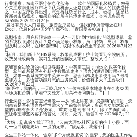
行业洞察：东南亚医疗信息化蓝海——软佳的国际化轻骑兵，您是
否关注东南亚医疗市场？认为机会大还是挑战大？最大的挑战是什
么，中国医疗软件出海，您觉得优势是什么：成本、敏捷，还是贴
近新兴市场需求，如果您的诊所有跨境患者需求，会考虑多语言
SaaS吗
2026年7月24日
"曼谷有庞大人口基数，旅游医疗发达，但我们诊所管理还在用
Excel，信息化连中国5年前都不如。"泰国曼谷XX诊 […]
选型指南：用户权限策略——从"一刀切"到"精细化"的选型逻辑，您
的系统权限如何设计？是否满足最小权限，员工转岗、离职，权限
能及时回收吗，在HIS选型时，权限体系的权重有多高
2026年7月23
日
"杨明，我们新上的HIS系统，权限乱成粥！护士能看到全院病历，
收费员能改药价，实习生开的医嘱没人审核。整改又怕 […]
柬埔寨金边诊所的中国游客服务：中英柬三语 clinics 的数字化转
型，您的诊所是否有外籍/少数民族患者？语言沟通遇到过哪些问
题，如果一套系统支持中英柬三语，您会为跨境患者使用吗？最看
重哪方面，多语言功能对您的业务拓展，价值有多大？主要吸引
2026年7月22日
"陈医生，我的药，一天吃几次？"一位柬埔寨本地患者在金边XX国
际诊所柜台前，拿着中文处方，用高棉语问前台。 " […]
行业洞察：多语言需求爆发——从"锦上添花"到"必选项"的演进，您
的患者是否有语言多样性需求？当前如何解决，多语言功能对您选
型的影响有多大？是'必须'、'重要'还是'可有可无'，除了界面翻译，
您还希望哪些内容多语言化：病历、处方、语音叫号
2026年7月21
日
"大妈，您说啥？我听不懂。"云南大理XX社区诊所的护士小段，面
对一位白族老奶奶，一脸的无奈。 "段姑娘，我这个 […]
医生工作站一体化：告别"多个系统反复切"的噩梦，您的医生工作站