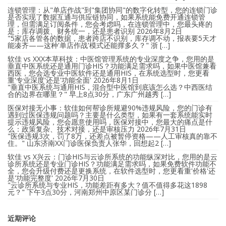
连锁管理：从"单店作战"到"集团协同"的数字化转型，您的连锁门诊
是否实现了数据互通与供应链协同，如果系统能免费开通连锁管
理，但需满足订阅条件，您会考虑吗，在连锁管理中，您最头疼的
是：库存调拨、财务统一，还是患者识别
2026年8月2日
"5家店各管各的数据，患者跨店不识别，库存调不动，报表要5天才
能凑齐——这种'单店作战'模式还能撑多久？" 浙 […]
软佳 vs XXX本草科技：中医馆管理系统的专业深度之争，您用的是
垂直中医系统还是通用门诊HIS？功能满足需求吗，如果中医馆兼看
西医，您会选专业中医软件还是通用HIS，在系统选型时，您更看
重'专业深度'还是'功能全面'
2026年8月1日
"垂直中医系统与通用HIS，混合型中医馆到底该怎么选？中西医结
合的边界在哪里？" 早上8点30分，广东广州越秀 […]
医保对接无小事：软佳如何帮诊所规避90%违规风险，您的门诊有
遇到过医保违规问题吗？主要是什么类型，如果有一套系统能实时
提示违规风险，您会愿意使用吗，医保对接中，您最大的痛点是什
么：政策复杂、技术对接，还是审核压力
2026年7月31日
"医保违规3次，罚了8万，还差点被暂停资格——人工审核真的靠不
住。" 山东济南XX门诊医保负责人张华，回想起2 […]
软佳 vs X兴云：门诊HIS与云诊所系统的功能纵深对比，您用的是云
诊所系统还是专业门诊HIS？功能满足需求吗，如果免费软件功能不
全，您会升级付费还是更换系统，在软件选型时，您更看重'价格'还
是'功能完整度'
2026年7月30日
"云诊所系统与专业HIS，功能差距有多大？值不值得多花这1898
元？" 下午3点30分，河南郑州中原区某门诊分 […]
近期评论