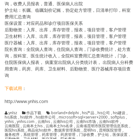
询，收费人员报表，普通、医保病人出院
护士站：长嘱、临嘱划价记账，协定处方管理，日清单打印，科室
费用汇总查询
医保设置：对应药品和诊疗项目医保关系
后勤物资：入库、出库，库存管理，报表，项目管理，客户管理
卫生材料：入库、出库，库存管理，报表，项目管理，客户管理
医疗器械：入库、出库，库存管理，报表，项目管理，客户管理
院长查询：全院病人查询，住院病人查询，门诊收费统计，处方查
询，按科室、医生统计收入，全院科室费用汇总查询统计，门诊、
住院医保病人报表， 病案室出院病人分类统计表， 出院病人分科费
用查询，药房、药库、卫生材料、后勤物资、医疗器械库存项目查
询
下载试用
：
http://www.ynhis.com
ynlsz
作品下载
borland+delphi
,
his产品
,
his公司
,
his建设
,
his系统
,
his软件
,
his软件公司
,
microsoft+sql+server+2000
,
softplus
,
ynhis
,
ynhis.com
,
云南his
,
云南his公司
,
云南his市场
,
云南his软件
,
云南医院
,
云南本土his
,
云南本土his名录
,
云南省昆明市医院管理信息系统
,
医院his系统
,
商品化his软件
,
数据库管理系统
,
昆明his
,
昆明医院管理
,
服务程序，系统管理，药库管理，药房管理，门诊收费，护士站，医保设置，
后勤物资，卫生材料，医疗器械，院长查询