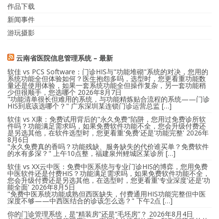
作品下载
新闻事件
游玩摄影
云南省医院信息管理系统 – 最新
软佳 vs PCS Software：门诊HIS与"功能堆砌"系统的对决，您用的
系统功能全但体验如何？医生抱怨多吗，选型时，您更看重功能数
量还是使用体验，如果一套系统功能全但操作复杂，另一套功能稍
少但很顺手，您选哪个
2026年8月7日
"功能清单很长但难用的系统，与功能精炼贴合流程的系统——门诊
HIS到底该选哪个？" 广东深圳某连锁门诊运营总监 […]
软佳 vs X康：免费试用背后的"永久免费"陷阱，您用过免费诊所软
件吗？功能满足需求吗，如果免费软件功能不全，您会升级付费还
是另选其他，在软件选型时，您更看重'免费'还是'功能完整'
2026年
8月6日
"永久免费真的香吗？功能残缺、服务缺失的代价谁买单？免费软件
的水有多深？" 上午10点整，福建泉州鲤城区某诊所 […]
软佳 vs XX云中医：免费中医系统与专业门诊HIS的博弈，您用免费
中医软件还是付费HIS？功能满足需求吗，如果免费软件功能不全，
您会升级付费还是另选其他，在选型时，您更看重'专业深度'还是'功
能全面'
2026年8月5日
"免费中医系统功能成熟但西医缺失，付费通用HIS功能完整但中医
深度不够——中西医结合的诊该怎么选？" 下午2点 […]
你的门诊管理系统，是“精装房”还是“毛坯房”？
2026年8月4日