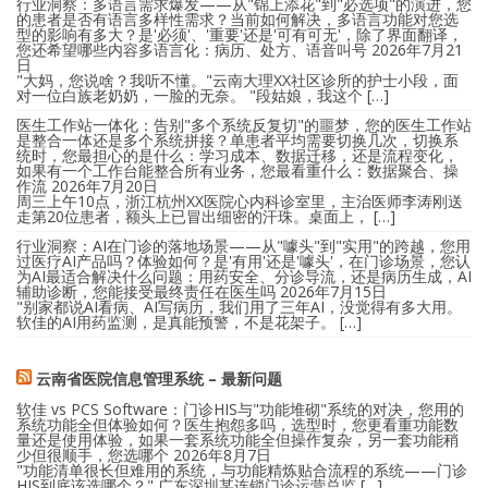
行业洞察：多语言需求爆发——从"锦上添花"到"必选项"的演进，您
的患者是否有语言多样性需求？当前如何解决，多语言功能对您选
型的影响有多大？是'必须'、'重要'还是'可有可无'，除了界面翻译，
您还希望哪些内容多语言化：病历、处方、语音叫号
2026年7月21
日
"大妈，您说啥？我听不懂。"云南大理XX社区诊所的护士小段，面
对一位白族老奶奶，一脸的无奈。 "段姑娘，我这个 […]
医生工作站一体化：告别"多个系统反复切"的噩梦，您的医生工作站
是整合一体还是多个系统拼接？单患者平均需要切换几次，切换系
统时，您最担心的是什么：学习成本、数据迁移，还是流程变化，
如果有一个工作台能整合所有业务，您最看重什么：数据聚合、操
作流
2026年7月20日
周三上午10点，浙江杭州XX医院心内科诊室里，主治医师李涛刚送
走第20位患者，额头上已冒出细密的汗珠。桌面上， […]
行业洞察：AI在门诊的落地场景——从"噱头"到"实用"的跨越，您用
过医疗AI产品吗？体验如何？是'有用'还是'噱头'，在门诊场景，您认
为AI最适合解决什么问题：用药安全、分诊导流，还是病历生成，AI
辅助诊断，您能接受最终责任在医生吗
2026年7月15日
"别家都说AI看病、AI写病历，我们用了三年AI，没觉得有多大用。
软佳的AI用药监测，是真能预警，不是花架子。 […]
云南省医院信息管理系统 – 最新问题
软佳 vs PCS Software：门诊HIS与"功能堆砌"系统的对决，您用的
系统功能全但体验如何？医生抱怨多吗，选型时，您更看重功能数
量还是使用体验，如果一套系统功能全但操作复杂，另一套功能稍
少但很顺手，您选哪个
2026年8月7日
"功能清单很长但难用的系统，与功能精炼贴合流程的系统——门诊
HIS到底该选哪个？" 广东深圳某连锁门诊运营总监 […]