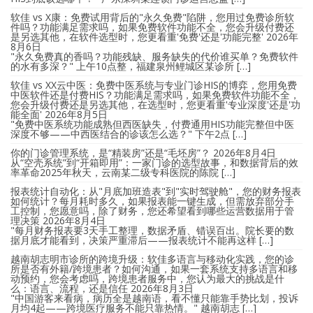
软佳 vs X康：免费试用背后的"永久免费"陷阱，您用过免费诊所软
件吗？功能满足需求吗，如果免费软件功能不全，您会升级付费还
是另选其他，在软件选型时，您更看重'免费'还是'功能完整'
2026年
8月6日
"永久免费真的香吗？功能残缺、服务缺失的代价谁买单？免费软件
的水有多深？" 上午10点整，福建泉州鲤城区某诊所 […]
软佳 vs XX云中医：免费中医系统与专业门诊HIS的博弈，您用免费
中医软件还是付费HIS？功能满足需求吗，如果免费软件功能不全，
您会升级付费还是另选其他，在选型时，您更看重'专业深度'还是'功
能全面'
2026年8月5日
"免费中医系统功能成熟但西医缺失，付费通用HIS功能完整但中医
深度不够——中西医结合的诊该怎么选？" 下午2点 […]
你的门诊管理系统，是“精装房”还是“毛坯房”？
2026年8月4日
从“空壳系统”到“开箱即用”：一家门诊的选型故事，和数据背后的效
率革命2025年秋天，云南某二级专科医院的陈院 […]
报表统计自动化：从"月底加班造表"到"实时驾驶舱"，您的财务报表
如何统计？每月耗时多久，如果报表能一键生成，但需放弃部分手
工控制，您愿意吗，除了财务，您还希望看到哪些运营数据用于管
理决策
2026年8月4日
"每月财务报表要3天手工整理，数据矛盾、错误百出。院长要的数
据月底才能看到，决策严重滞后——报表统计不能再这样 […]
越南胡志明市诊所的跨境升级：软佳多语言与移动化实践，您的诊
所是否有外籍/跨境患者？如何沟通，如果一套系统支持多语言和移
动预约，您会考虑吗，跨境患者服务中，您认为最大的挑战是什
么：语言、流程，还是信任
2026年8月3日
"中国游客来看病，病历全是越南语，看不懂只能靠手势比划，投诉
月均4起——跨境医疗服务不能只靠热情。" 越南胡志 […]