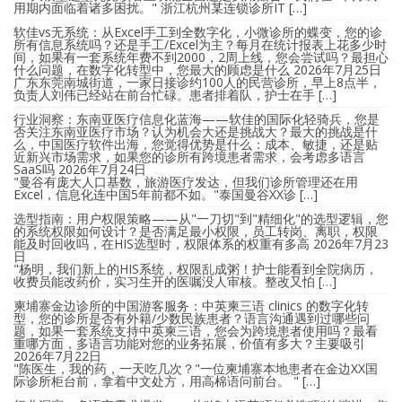
用期内面临着诸多困扰。" 浙江杭州某连锁诊所IT […]
软佳vs无系统：从Excel手工到全数字化，小微诊所的蝶变，您的诊
所有信息系统吗？还是手工/Excel为主？每月在统计报表上花多少时
间，如果有一套系统年费不到2000，2周上线，您会尝试吗？最担心
什么问题，在数字化转型中，您最大的顾虑是什么
2026年7月25日
广东东莞南城街道，一家日接诊约100人的民营诊所，早上8点半，
负责人刘伟已经站在前台忙碌。患者排着队，护士在手 […]
行业洞察：东南亚医疗信息化蓝海——软佳的国际化轻骑兵，您是
否关注东南亚医疗市场？认为机会大还是挑战大？最大的挑战是什
么，中国医疗软件出海，您觉得优势是什么：成本、敏捷，还是贴
近新兴市场需求，如果您的诊所有跨境患者需求，会考虑多语言
SaaS吗
2026年7月24日
"曼谷有庞大人口基数，旅游医疗发达，但我们诊所管理还在用
Excel，信息化连中国5年前都不如。"泰国曼谷XX诊 […]
选型指南：用户权限策略——从"一刀切"到"精细化"的选型逻辑，您
的系统权限如何设计？是否满足最小权限，员工转岗、离职，权限
能及时回收吗，在HIS选型时，权限体系的权重有多高
2026年7月23
日
"杨明，我们新上的HIS系统，权限乱成粥！护士能看到全院病历，
收费员能改药价，实习生开的医嘱没人审核。整改又怕 […]
柬埔寨金边诊所的中国游客服务：中英柬三语 clinics 的数字化转
型，您的诊所是否有外籍/少数民族患者？语言沟通遇到过哪些问
题，如果一套系统支持中英柬三语，您会为跨境患者使用吗？最看
重哪方面，多语言功能对您的业务拓展，价值有多大？主要吸引
2026年7月22日
"陈医生，我的药，一天吃几次？"一位柬埔寨本地患者在金边XX国
际诊所柜台前，拿着中文处方，用高棉语问前台。 " […]