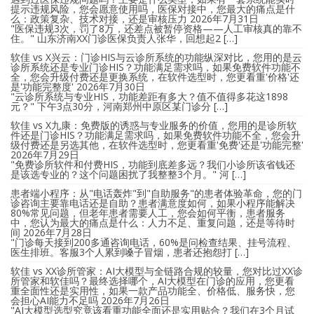
提示违规风险，您会愿意使用吗，医保对接中，您最大的痛点是什
么：政策复杂、技术对接，还是审核压力
2026年7月31日
"医保违规3次，罚了8万，还差点被暂停资格——人工审核真的靠不
住。" 山东济南XX门诊医保负责人张华，回想起2 […]
软佳 vs X兴云：门诊HIS与云诊所系统的功能纵深对比，您用的是云
诊所系统还是专业门诊HIS？功能满足需求吗，如果免费软件功能不
全，您会升级付费还是更换系统，在软件选型时，您更看重'价格'还
是'功能完整度'
2026年7月30日
"云诊所系统与专业HIS，功能差距有多大？值不值得多花这1898
元？" 下午3点30分，河南郑州中原区某门诊分 […]
软佳 vs X九康：免费版的诱惑与专业服务的价值，您用的是诊所软
件还是门诊HIS？功能满足需求吗，如果免费软件功能不全，您会升
级付费还是另选其他，在软件选型时，您更看重'免费'还是'功能完整'
2026年7月29日
"免费诊所软件和付费HIS，功能到底差多远？我们小诊所该省钱还
是该选专业的？这个问题困扰了我整整3个月。" 河 […]
患者端小程序：从"电话轰炸"到"自助服务"的患者体验革命，您的门
诊咨询主要靠电话还是自助？患者满意度如何，如果小程序能解决
80%常见问题，但老年患者需要人工，您会如何平衡，患者服务
中，您认为最大的痛点是什么：人力不足、重复问题，还是等待时
间
2026年7月28日
"门诊每天接到200多通咨询电话，60%是问检查结果、挂号流程、
医生排班。客服3个人累到嗓子冒烟，患者还抱怨打 […]
软佳 vs XX诊所管家：AI大模型与全链路合规的较量，您对比过XX诊
所管家和软佳吗？最终选择哪个，AI大模型在门诊的应用，您更看
重全面性还是实用性，如果一款产品功能全、价格低、服务快，您
会担心AI能力不足吗
2026年7月26日
"AI大模型选型究竟该看重功能全面还是实用贴合？我们在3个月试