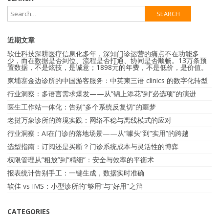
近期文章
软佳科技深耕医疗信息化多年，深知门诊运营的痛点不在功能多
少，而在数据是否到位、流程是否打通、协同是否顺畅。13万条预
置数据，不是炫技，是诚意；1898元的年费，不是低价，是价值。
柬埔寨金边诊所的中国游客服务：中英柬三语 clinics 的数字化转型
行业洞察：多语言需求爆发——从”锦上添花”到”必选项”的演进
医生工作站一体化：告别”多个系统反复切”的噩梦
老挝万象诊所的跨境实践：网络不稳与离线模式的应对
行业洞察：AI在门诊的落地场景——从”噱头”到”实用”的跨越
选型指南：订阅还是买断？门诊系统成本与灵活性的博弈
权限管理从”粗放”到”精细”：安全与效率的平衡术
报表统计告别手工：一键生成，数据实时准确
软佳 vs IMS：小型诊所的”够用”与”好用”之辩
CATEGORIES