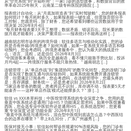
从“空壳系统”到“开箱即用”：一家门诊的选型故事，和数据背后的效
率革命2025年秋天，云南某二级专科医院的陈院 […]
报表统计自动化：从"月底加班造表"到"实时驾驶舱"，您的财务报表
如何统计？每月耗时多久，如果报表能一键生成，但需放弃部分手
工控制，您愿意吗，除了财务，您还希望看到哪些运营数据用于管
理决策
2026年8月4日
"每月财务报表要3天手工整理，数据矛盾、错误百出。院长要的数
据月底才能看到，决策严重滞后——报表统计不能再这样 […]
越南胡志明市诊所的跨境升级：软佳多语言与移动化实践，您的诊
所是否有外籍/跨境患者？如何沟通，如果一套系统支持多语言和移
动预约，您会考虑吗，跨境患者服务中，您认为最大的挑战是什
么：语言、流程，还是信任
2026年8月3日
"中国游客来看病，病历全是越南语，看不懂只能靠手势比划，投诉
月均4起——跨境医疗服务不能只靠热情。" 越南胡志 […]
连锁管理：从"单店作战"到"集团协同"的数字化转型，您的连锁门诊
是否实现了数据互通与供应链协同，如果系统能免费开通连锁管
理，但需满足订阅条件，您会考虑吗，在连锁管理中，您最头疼的
是：库存调拨、财务统一，还是患者识别
2026年8月2日
"5家店各管各的数据，患者跨店不识别，库存调不动，报表要5天才
能凑齐——这种'单店作战'模式还能撑多久？" 浙 […]
软佳 vs XXX本草科技：中医馆管理系统的专业深度之争，您用的是
垂直中医系统还是通用门诊HIS？功能满足需求吗，如果中医馆兼看
西医，您会选专业中医软件还是通用HIS，在系统选型时，您更看
重'专业深度'还是'功能全面'
2026年8月1日
"垂直中医系统与通用HIS，混合型中医馆到底该怎么选？中西医结
合的边界在哪里？" 早上8点30分，广东广州越秀 […]
医保对接无小事：软佳如何帮诊所规避90%违规风险，您的门诊有
遇到过医保违规问题吗？主要是什么类型，如果有一套系统能实时