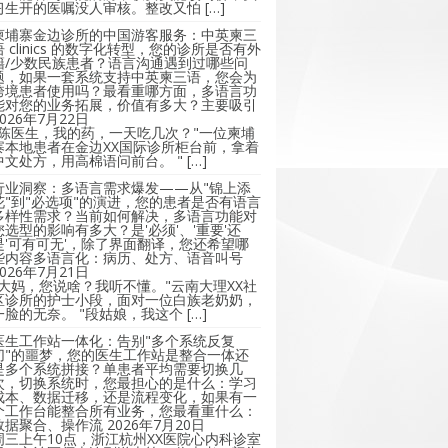
习生开的医嘱没人审核。整改又怕 […]
柬埔寨金边诊所的中国游客服务：中英柬三
语 clinics 的数字化转型，您的诊所是否有外
籍/少数民族患者？语言沟通遇到过哪些问
题，如果一套系统支持中英柬三语，您会为
跨境患者使用吗？最看重哪方面，多语言功
能对您的业务拓展，价值有多大？主要吸引
2026年7月22日
"陈医生，我的药，一天吃几次？"一位柬埔
寨本地患者在金边XX国际诊所柜台前，拿着
中文处方，用高棉语问前台。 " […]
行业洞察：多语言需求爆发——从"锦上添
花"到"必选项"的演进，您的患者是否有语言
多样性需求？当前如何解决，多语言功能对
您选型的影响有多大？是'必须'、'重要'还
是'可有可无'，除了界面翻译，您还希望哪
些内容多语言化：病历、处方、语音叫号
2026年7月21日
"大妈，您说啥？我听不懂。"云南大理XX社
区诊所的护士小段，面对一位白族老奶奶，
一脸的无奈。 "段姑娘，我这个 […]
医生工作站一体化：告别"多个系统反复
切"的噩梦，您的医生工作站是整合一体还
是多个系统拼接？单患者平均需要切换几
次，切换系统时，您最担心的是什么：学习
成本、数据迁移，还是流程变化，如果有一
个工作台能整合所有业务，您最看重什么：
数据聚合、操作流
2026年7月20日
周三上午10点，浙江杭州XX医院心内科诊室