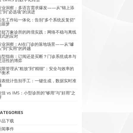
行业洞察：多语言需求爆发——从”锦上添
花”到”必选项”的演进
医生工作站一体化：告别”多个系统反复切”
的噩梦
老挝万象诊所的跨境实践：网络不稳与离线
模式的应对
行业洞察：AI在门诊的落地场景——从”噱
头”到”实用”的跨越
选型指南：订阅还是买断？门诊系统成本与
灵活性的博弈
权限管理从”粗放”到”精细”：安全与效率的
平衡术
报表统计告别手工：一键生成，数据实时准
确
软佳 vs IMS：小型诊所的”够用”与”好用”之
辩
ATEGORIES
作品下载
新闻事件