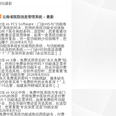
游玩摄影
云南省医院信息管理系统 – 最新
软佳 vs PCS Software：门诊HIS与"功能堆
砌"系统的对决，您用的系统功能全但体验
如何？医生抱怨多吗，选型时，您更看重功
能数量还是使用体验，如果一套系统功能全
但操作复杂，另一套功能稍少但很顺手，您
选哪个
2026年8月7日
"功能清单很长但难用的系统，与功能精炼
贴合流程的系统——门诊HIS到底该选哪
个？" 广东深圳某连锁门诊运营总监 […]
软佳 vs X康：免费试用背后的"永久免费"陷
阱，您用过免费诊所软件吗？功能满足需求
吗，如果免费软件功能不全，您会升级付费
还是另选其他，在软件选型时，您更看重'免
费'还是'功能完整'
2026年8月6日
"永久免费真的香吗？功能残缺、服务缺失
的代价谁买单？免费软件的水有多深？" 上
午10点整，福建泉州鲤城区某诊所 […]
软佳 vs XX云中医：免费中医系统与专业门
诊HIS的博弈，您用免费中医软件还是付费
HIS？功能满足需求吗，如果免费软件功能
不全，您会升级付费还是另选其他，在选型
时，您更看重'专业深度'还是'功能全面'
2026年8月5日
"免费中医系统功能成熟但西医缺失，付费