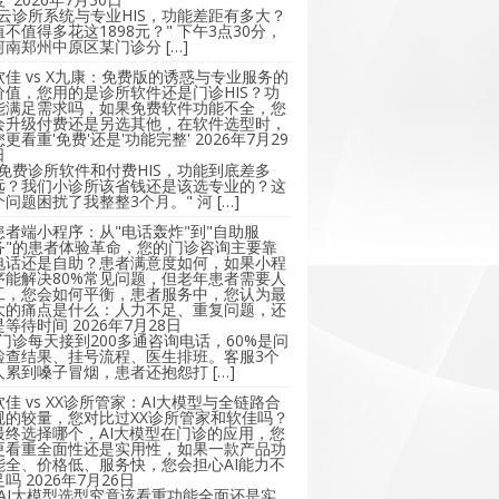
"云诊所系统与专业HIS，功能差距有多大？
值不值得多花这1898元？" 下午3点30分，
河南郑州中原区某门诊分 […]
软佳 vs X九康：免费版的诱惑与专业服务的
价值，您用的是诊所软件还是门诊HIS？功
能满足需求吗，如果免费软件功能不全，您
会升级付费还是另选其他，在软件选型时，
您更看重'免费'还是'功能完整'
2026年7月29
日
"免费诊所软件和付费HIS，功能到底差多
远？我们小诊所该省钱还是该选专业的？这
个问题困扰了我整整3个月。" 河 […]
患者端小程序：从"电话轰炸"到"自助服
务"的患者体验革命，您的门诊咨询主要靠
电话还是自助？患者满意度如何，如果小程
序能解决80%常见问题，但老年患者需要人
工，您会如何平衡，患者服务中，您认为最
大的痛点是什么：人力不足、重复问题，还
是等待时间
2026年7月28日
"门诊每天接到200多通咨询电话，60%是问
检查结果、挂号流程、医生排班。客服3个
人累到嗓子冒烟，患者还抱怨打 […]
软佳 vs XX诊所管家：AI大模型与全链路合
规的较量，您对比过XX诊所管家和软佳吗？
最终选择哪个，AI大模型在门诊的应用，您
更看重全面性还是实用性，如果一款产品功
能全、价格低、服务快，您会担心AI能力不
足吗
2026年7月26日
"AI大模型选型究竟该看重功能全面还是实