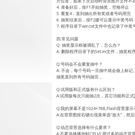
片位置，如果下次启动时背景图片文件不
4. 准备好后，按F1开始抽奖，空格停止
5. 重复4，直到抽出所有奖或者号码用完
6. 抽奖结束后，按F2建可以显示中奖号码
7. 程序目录下win.txt文件中也记录
四.常见问题
Q: 抽奖显示框被调乱了，怎么办？
A: 删除程序目录下的Set.ini文件，抽
Q:号码会不会重复抽中？
A: 不会，每个号码一旦抽中就会做上标
抽奖直到所有号码抽完 。
Q:试用版和正式版有什么区别？
A:试用版每次只能抽2次，其它功能和正
Q:我的屏幕不是1024×768,Flash背景
A:在背景图按右键出现菜单选“放大”，然
Q:动态背景选择有什么要求？
A:不要选择播放时CPU占用过多的动态