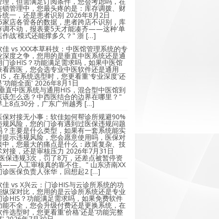
管理，但需满足订阅条件，您会考虑吗，在
连锁管理中，您最头疼的是：库存调拨、财
务统一，还是患者识别
2026年8月2日
"5家店各管各的数据，患者跨店不识别，库
存调不动，报表要5天才能凑齐——这种'单
店作战'模式还能撑多久？" 浙 […]
软佳 vs XXX本草科技：中医馆管理系统的专
业深度之争，您用的是垂直中医系统还是通
用门诊HIS？功能满足需求吗，如果中医馆
兼看西医，您会选专业中医软件还是通用
HIS，在系统选型时，您更看重'专业深度'还
是'功能全面'
2026年8月1日
"垂直中医系统与通用HIS，混合型中医馆到
底该怎么选？中西医结合的边界在哪里？"
早上8点30分，广东广州越秀 […]
医保对接无小事：软佳如何帮诊所规避90%
违规风险，您的门诊有遇到过医保违规问题
吗？主要是什么类型，如果有一套系统能实
时提示违规风险，您会愿意使用吗，医保对
接中，您最大的痛点是什么：政策复杂、技
术对接，还是审核压力
2026年7月31日
"医保违规3次，罚了8万，还差点被暂停资
格——人工审核真的靠不住。" 山东济南XX
门诊医保负责人张华，回想起2 […]
软佳 vs X兴云：门诊HIS与云诊所系统的功
能纵深对比，您用的是云诊所系统还是专业
门诊HIS？功能满足需求吗，如果免费软件
功能不全，您会升级付费还是更换系统，在
软件选型时，您更看重'价格'还是'功能完整
'
2026年7月30日