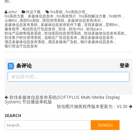
图。
ynlsz
作品下载
his系统
,
his系统介绍
,
his系统方案 多媒体信息发布
,
his系统简介
,
his系统解决方案
,
his软件
,
云南his
,
医院his系统
,
医院管理系统
,
多媒体信息发布演示
,
多媒体信息发布系统
,
多媒体信息发布软件下载
,
宾馆多媒体
,
昆明his
,
服务程序
,
电信营业厅信息发布
,
软佳
,
软佳+his
,
软佳pacs
,
软佳产品销售报表系统
,
软佳医院信息管理系统
,
软佳多媒体信息发布系统
,
软佳客户积分管理系统
,
连锁店广告信息发布
,
酒店多媒体信息发布
,
酒店多媒体信息发布系统
,
酒店多媒体广告机
,
银行多媒体信息发布
,
银行营业厅信息发布
条评论
登录
0
来说两句吧...
软佳多媒体信息发布系统(SOFTPLUS Multi-Media Display
System) 节目播放单机版
软佳图片抽奖程序版本更新为：V2.30
SEARCH