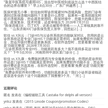
"垂直中医系统与通用HIS，混合型中医馆到底该怎么选？中西医结
合的边界在哪里？" 早上8点30分，广东广州越秀 […]
医保对接无小事：软佳如何帮诊所规避90%违规风险，您的门诊有
遇到过医保违规问题吗？主要是什么类型，如果有一套系统能实时
提示违规风险，您会愿意使用吗，医保对接中，您最大的痛点是什
么：政策复杂、技术对接，还是审核压力
2026年7月31日
"医保违规3次，罚了8万，还差点被暂停资格——人工审核真的靠不
住。" 山东济南XX门诊医保负责人张华，回想起2 […]
软佳 vs X兴云：门诊HIS与云诊所系统的功能纵深对比，您用的是云
诊所系统还是专业门诊HIS？功能满足需求吗，如果免费软件功能不
全，您会升级付费还是更换系统，在软件选型时，您更看重'价格'还
是'功能完整度'
2026年7月30日
"云诊所系统与专业HIS，功能差距有多大？值不值得多花这1898
元？" 下午3点30分，河南郑州中原区某门诊分 […]
软佳 vs X九康：免费版的诱惑与专业服务的价值，您用的是诊所软
件还是门诊HIS？功能满足需求吗，如果免费软件功能不全，您会升
级付费还是另选其他，在软件选型时，您更看重'免费'还是'功能完整'
2026年7月29日
"免费诊所软件和付费HIS，功能到底差多远？我们小诊所该省钱还
是该选专业的？这个问题困扰了我整整3个月。" 河 […]
近期评论
匿名
发表在《
编程辅助工具 Castalia for delphi all version
》
ynlsz
发表在《
2015 Linode Coupon/promotion Codes
》
ynlsz
发表在《
昆明-老挝-泰国29天6000公里自驾游(七、D8)
》