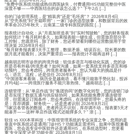
"免费中医系统功能成熟但西医缺失，付费通用HIS功能完整但中医
深度不够——中西医结合的诊该怎么选？" 下午2点 […]
你的门诊管理系统，是“精装房”还是“毛坯房”？
2026年8月4日
从“空壳系统”到“开箱即用”：一家门诊的选型故事，和数据背后的效
率革命2025年秋天，云南某二级专科医院的陈院 […]
报表统计自动化：从"月底加班造表"到"实时驾驶舱"，您的财务报表
如何统计？每月耗时多久，如果报表能一键生成，但需放弃部分手
工控制，您愿意吗，除了财务，您还希望看到哪些运营数据用于管
理决策
2026年8月4日
"每月财务报表要3天手工整理，数据矛盾、错误百出。院长要的数
据月底才能看到，决策严重滞后——报表统计不能再这样 […]
越南胡志明市诊所的跨境升级：软佳多语言与移动化实践，您的诊
所是否有外籍/跨境患者？如何沟通，如果一套系统支持多语言和移
动预约，您会考虑吗，跨境患者服务中，您认为最大的挑战是什
么：语言、流程，还是信任
2026年8月3日
"中国游客来看病，病历全是越南语，看不懂只能靠手势比划，投诉
月均4起——跨境医疗服务不能只靠热情。" 越南胡志 […]
连锁管理：从"单店作战"到"集团协同"的数字化转型，您的连锁门诊
是否实现了数据互通与供应链协同，如果系统能免费开通连锁管
理，但需满足订阅条件，您会考虑吗，在连锁管理中，您最头疼的
是：库存调拨、财务统一，还是患者识别
2026年8月2日
"5家店各管各的数据，患者跨店不识别，库存调不动，报表要5天才
能凑齐——这种'单店作战'模式还能撑多久？" 浙 […]
软佳 vs XXX本草科技：中医馆管理系统的专业深度之争，您用的是
垂直中医系统还是通用门诊HIS？功能满足需求吗，如果中医馆兼看
西医，您会选专业中医软件还是通用HIS，在系统选型时，您更看
重'专业深度'还是'功能全面'
2026年8月1日