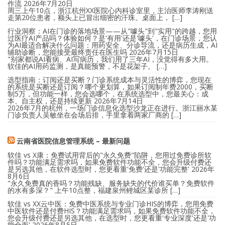
作流
2026年7月20日
周三上午10点，浙江杭州XX医院心内科诊室里，主治医师李涛刚送
走第20位患者，额头上已冒出细密的汗珠。桌面上， […]
行业洞察：AI在门诊的落地场景——从"噱头"到"实用"的跨越，您用
过医疗AI产品吗？体验如何？是'有用'还是'噱头'，在门诊场景，您认
为AI最适合解决什么问题：用药安全、分诊导流，还是病历生成，AI
辅助诊断，您能接受最终责任在医生吗
2026年7月15日
"别家都说AI看病、AI写病历，我们用了三年AI，没觉得有多大用。
软佳的AI用药监测，是真能预警，不是花架子。 […]
选型指南：订阅还是买断？门诊系统成本与灵活性的博弈，您现在
的系统是买断还是订阅？哪个更划算，如果订阅制年费2000，买断
制5万，但功能一样，您会选哪个，在系统选型中，您最关心：成
本、自主权，还是持续更新
2026年7月14日
2026年7月的杭州，一场门诊信息化选型沙龙正在进行。浙江丽水某
门诊负责人吴敏坐在会场后排，手里拿着两家厂商的 […]
云南省医院信息管理系统 – 最新问题
软佳 vs X康：免费试用背后的"永久免费"陷阱，您用过免费诊所软
件吗？功能满足需求吗，如果免费软件功能不全，您会升级付费还
是另选其他，在软件选型时，您更看重'免费'还是'功能完整'
2026年
8月6日
"永久免费真的香吗？功能残缺、服务缺失的代价谁买单？免费软件
的水有多深？" 上午10点整，福建泉州鲤城区某诊所 […]
软佳 vs XX云中医：免费中医系统与专业门诊HIS的博弈，您用免费
中医软件还是付费HIS？功能满足需求吗，如果免费软件功能不全，
您会升级付费还是另选其他，在选型时，您更看重'专业深度'还是'功
能全面'
2026年8月5日