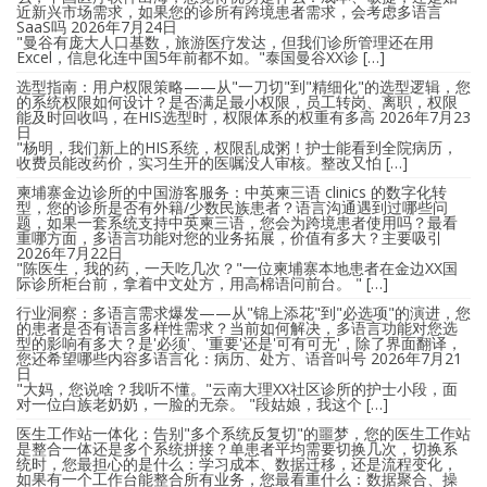
近新兴市场需求，如果您的诊所有跨境患者需求，会考虑多语言
SaaS吗
2026年7月24日
"曼谷有庞大人口基数，旅游医疗发达，但我们诊所管理还在用
Excel，信息化连中国5年前都不如。"泰国曼谷XX诊 […]
选型指南：用户权限策略——从"一刀切"到"精细化"的选型逻辑，您
的系统权限如何设计？是否满足最小权限，员工转岗、离职，权限
能及时回收吗，在HIS选型时，权限体系的权重有多高
2026年7月23
日
"杨明，我们新上的HIS系统，权限乱成粥！护士能看到全院病历，
收费员能改药价，实习生开的医嘱没人审核。整改又怕 […]
柬埔寨金边诊所的中国游客服务：中英柬三语 clinics 的数字化转
型，您的诊所是否有外籍/少数民族患者？语言沟通遇到过哪些问
题，如果一套系统支持中英柬三语，您会为跨境患者使用吗？最看
重哪方面，多语言功能对您的业务拓展，价值有多大？主要吸引
2026年7月22日
"陈医生，我的药，一天吃几次？"一位柬埔寨本地患者在金边XX国
际诊所柜台前，拿着中文处方，用高棉语问前台。 " […]
行业洞察：多语言需求爆发——从"锦上添花"到"必选项"的演进，您
的患者是否有语言多样性需求？当前如何解决，多语言功能对您选
型的影响有多大？是'必须'、'重要'还是'可有可无'，除了界面翻译，
您还希望哪些内容多语言化：病历、处方、语音叫号
2026年7月21
日
"大妈，您说啥？我听不懂。"云南大理XX社区诊所的护士小段，面
对一位白族老奶奶，一脸的无奈。 "段姑娘，我这个 […]
医生工作站一体化：告别"多个系统反复切"的噩梦，您的医生工作站
是整合一体还是多个系统拼接？单患者平均需要切换几次，切换系
统时，您最担心的是什么：学习成本、数据迁移，还是流程变化，
如果有一个工作台能整合所有业务，您最看重什么：数据聚合、操