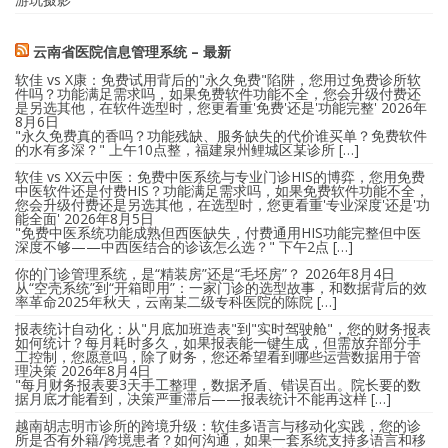
云南省医院信息管理系统 – 最新
软佳 vs X康：免费试用背后的"永久免费"陷阱，您用过免费诊所软
件吗？功能满足需求吗，如果免费软件功能不全，您会升级付费还
是另选其他，在软件选型时，您更看重'免费'还是'功能完整'
2026年
8月6日
"永久免费真的香吗？功能残缺、服务缺失的代价谁买单？免费软件
的水有多深？" 上午10点整，福建泉州鲤城区某诊所 […]
软佳 vs XX云中医：免费中医系统与专业门诊HIS的博弈，您用免费
中医软件还是付费HIS？功能满足需求吗，如果免费软件功能不全，
您会升级付费还是另选其他，在选型时，您更看重'专业深度'还是'功
能全面'
2026年8月5日
"免费中医系统功能成熟但西医缺失，付费通用HIS功能完整但中医
深度不够——中西医结合的诊该怎么选？" 下午2点 […]
你的门诊管理系统，是“精装房”还是“毛坯房”？
2026年8月4日
从“空壳系统”到“开箱即用”：一家门诊的选型故事，和数据背后的效
率革命2025年秋天，云南某二级专科医院的陈院 […]
报表统计自动化：从"月底加班造表"到"实时驾驶舱"，您的财务报表
如何统计？每月耗时多久，如果报表能一键生成，但需放弃部分手
工控制，您愿意吗，除了财务，您还希望看到哪些运营数据用于管
理决策
2026年8月4日
"每月财务报表要3天手工整理，数据矛盾、错误百出。院长要的数
据月底才能看到，决策严重滞后——报表统计不能再这样 […]
越南胡志明市诊所的跨境升级：软佳多语言与移动化实践，您的诊
所是否有外籍/跨境患者？如何沟通，如果一套系统支持多语言和移