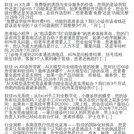
软佳 vs X九康：免费版的诱惑与专业服务的价值，您用的是诊所软
件还是门诊HIS？功能满足需求吗，如果免费软件功能不全，您会升
级付费还是另选其他，在软件选型时，您更看重'免费'还是'功能完整'
2026年7月29日
"免费诊所软件和付费HIS，功能到底差多远？我们小诊所该省钱还
是该选专业的？这个问题困扰了我整整3个月。" 河 […]
患者端小程序：从"电话轰炸"到"自助服务"的患者体验革命，您的门
诊咨询主要靠电话还是自助？患者满意度如何，如果小程序能解决
80%常见问题，但老年患者需要人工，您会如何平衡，患者服务
中，您认为最大的痛点是什么：人力不足、重复问题，还是等待时
间
2026年7月28日
"门诊每天接到200多通咨询电话，60%是问检查结果、挂号流程、
医生排班。客服3个人累到嗓子冒烟，患者还抱怨打 […]
软佳 vs XX诊所管家：AI大模型与全链路合规的较量，您对比过XX诊
所管家和软佳吗？最终选择哪个，AI大模型在门诊的应用，您更看
重全面性还是实用性，如果一款产品功能全、价格低、服务快，您
会担心AI能力不足吗
2026年7月26日
"AI大模型选型究竟该看重功能全面还是实用贴合？我们在3个月试
用期内面临着诸多困扰。" 浙江杭州某连锁诊所IT […]
软佳vs无系统：从Excel手工到全数字化，小微诊所的蝶变，您的诊
所有信息系统吗？还是手工/Excel为主？每月在统计报表上花多少时
间，如果有一套系统年费不到2000，2周上线，您会尝试吗？最担心
什么问题，在数字化转型中，您最大的顾虑是什么
2026年7月25日
广东东莞南城街道，一家日接诊约100人的民营诊所，早上8点半，
负责人刘伟已经站在前台忙碌。患者排着队，护士在手 […]
行业洞察：东南亚医疗信息化蓝海——软佳的国际化轻骑兵，您是
否关注东南亚医疗市场？认为机会大还是挑战大？最大的挑战是什
么，中国医疗软件出海，您觉得优势是什么：成本、敏捷，还是贴