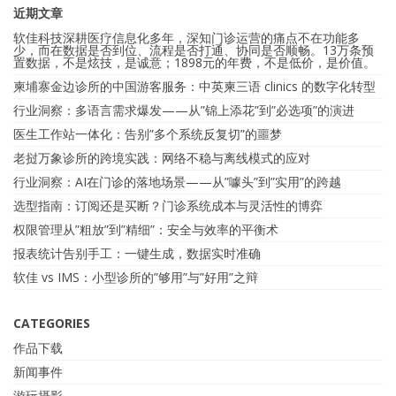
近期文章
软佳科技深耕医疗信息化多年，深知门诊运营的痛点不在功能多
少，而在数据是否到位、流程是否打通、协同是否顺畅。13万条预
置数据，不是炫技，是诚意；1898元的年费，不是低价，是价值。
柬埔寨金边诊所的中国游客服务：中英柬三语 clinics 的数字化转型
行业洞察：多语言需求爆发——从”锦上添花”到”必选项”的演进
医生工作站一体化：告别”多个系统反复切”的噩梦
老挝万象诊所的跨境实践：网络不稳与离线模式的应对
行业洞察：AI在门诊的落地场景——从”噱头”到”实用”的跨越
选型指南：订阅还是买断？门诊系统成本与灵活性的博弈
权限管理从”粗放”到”精细”：安全与效率的平衡术
报表统计告别手工：一键生成，数据实时准确
软佳 vs IMS：小型诊所的”够用”与”好用”之辩
CATEGORIES
作品下载
新闻事件
游玩摄影