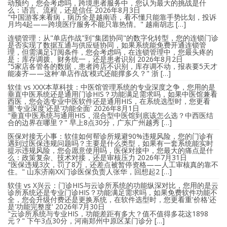
动预约，您会考虑吗，跨境患者服务中，您认为最大的挑战是什
么：语言、流程，还是信任
2026年8月3日
"中国游客来看病，病历全是越南语，看不懂只能靠手势比划，投诉
月均4起——跨境医疗服务不能只靠热情。" 越南胡志 […]
连锁管理：从"单店作战"到"集团协同"的数字化转型，您的连锁门诊
是否实现了数据互通与供应链协同，如果系统能免费开通连锁管
理，但需满足订阅条件，您会考虑吗，在连锁管理中，您最头疼的
是：库存调拨、财务统一，还是患者识别
2026年8月2日
"5家店各管各的数据，患者跨店不识别，库存调不动，报表要5天才
能凑齐——这种'单店作战'模式还能撑多久？" 浙 […]
软佳 vs XXX本草科技：中医馆管理系统的专业深度之争，您用的是
垂直中医系统还是通用门诊HIS？功能满足需求吗，如果中医馆兼看
西医，您会选专业中医软件还是通用HIS，在系统选型时，您更看
重'专业深度'还是'功能全面'
2026年8月1日
"垂直中医系统与通用HIS，混合型中医馆到底该怎么选？中西医结
合的边界在哪里？" 早上8点30分，广东广州越秀 […]
医保对接无小事：软佳如何帮诊所规避90%违规风险，您的门诊有
遇到过医保违规问题吗？主要是什么类型，如果有一套系统能实时
提示违规风险，您会愿意使用吗，医保对接中，您最大的痛点是什
么：政策复杂、技术对接，还是审核压力
2026年7月31日
"医保违规3次，罚了8万，还差点被暂停资格——人工审核真的靠不
住。" 山东济南XX门诊医保负责人张华，回想起2 […]
软佳 vs X兴云：门诊HIS与云诊所系统的功能纵深对比，您用的是云
诊所系统还是专业门诊HIS？功能满足需求吗，如果免费软件功能不
全，您会升级付费还是更换系统，在软件选型时，您更看重'价格'还
是'功能完整度'
2026年7月30日
"云诊所系统与专业HIS，功能差距有多大？值不值得多花这1898
元？" 下午3点30分，河南郑州中原区某门诊分 […]